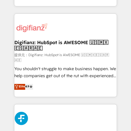
(𝘸𝘦'𝘳𝘦 𝘴𝘶𝘱𝘦𝘳 𝘳𝘦𝘴𝘱𝘰𝘯𝘴𝘪𝘷𝘦)
growth. We modernise platforms, streamline
operations that are causing inefficiencies, improve
customer experiences, integrate systems, and
supercharge revenue operations Key services: • CRM
Implementation • Systems Integration • Digital
Transformation / Web Development • RevOps &
Digifianz: HubSpot is AWESOME 🇺🇸🇲🇽
🇪🇸🇦🇷🇦🇪
Sales Consulting • Marketing Automation What
makes us different? 🚀 Top 0.5% of global HubSpot
提供元：Digifianz: HubSpot is AWESOME 🇺🇸🇲🇽🇪🇸🇦🇷
🇦🇪
agencies ⚙️ The strongest technical ability and
You shouldn't struggle to make business happen. We
integration capabilities 💼 Consultative, long-term
help companies get out of the rut with experienced,
partners who will embed ourselves into your
process-oriented teams implementing HubSpot
business, processes and systems 🏢 We specialise in
Elite
4.9
Marketing, Sales, Service, CMS and Operations Hub,
working with mid-market and enterprise
so selling and actually engaging with your customers
organisations, global organisations and those with
feels easy and pain-free. We are a top ranked
complex use cases 🏆 CRM Implementation,
HubSpot Elite Partner, winner of Rookie of the Year
Platform Enablement, Custom Integration and
and Customer First Awards, 4.9/5 rating in HubSpot
Onboarding Accredited 🔐 ISO27001 & ISO9001
Reviews and 4.9/5 rating in Clutch Reviews. Digifianz
Certified