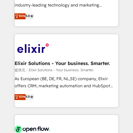
intake; pipeline and document workflows 🛒 E-
industry-leading technology and marketing
Commerce: Shopify, WooCommerce; lifecycle and
consultancy. Our focus is on enterprise and mid-
Elite
5.0
revenue automation 🏢 Real Estate: deal pipelines;
market B2B companies globally that want a strategic
portfolio and lifecycle management 🏭
approach to execute their goals through creative
Manufacturing: ERP integrations; operational
applications of our solutions; Technical HubSpot
alignment 🛡️ Compliance & Data Considerations:
Consulting, Content Marketing, Growth-Driven
HIPAA-aware; CASL-compliant; GDPR-ready
Design, Migrations + Integrations. Mole Street’s
implementations where required 💡 Why 500+
mission is empowering others to realize their
Clients Choose Us: Elite Partner; technical, fast, and
greatness, which is achieved through creating
Elixir Solutions - Your business. Smarter.
built to scale.
absolute clarity, derived from a well-defined
提供元：Elixir Solutions - Your business. Smarter.
strategy, executed well, and reported on with clear
As European (BE, DE, FR, NL,SE) company, Elixir
results. The culture is driven by core values; Joy, Grit,
offers CRM, marketing automation and HubSpot
Accountability, Curiosity, Authenticity, Growth
integration products and services to mid-market
Elite
5.0
Mindedness, and Clarity. We are driven to win for the
and enterprise customers. We ensure that your sales,
collective good of the company and its clientele, and
service and marketing department operates in the
dedicated to breaking the mold from the agency of
most effective way, while at the same time
the past into the consultancy of the future. Great
leveraging your commercial data for a fully
things are happening.
integrated buyers journey. Elixir is located in