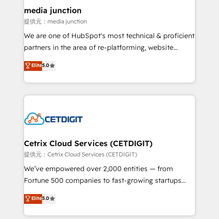
Mexico, USA, and Portugal—we've executed over a
media junction
hundred successful operations. Our approach,
提供元：media junction
rooted in RevOps principles, integrates analysis,
We are one of HubSpot's most technical & proficient
training, planning, and qualification. Leveraging
partners in the area of re-platforming, website
technology, data analytics, CRM optimization, and
design & development. We specialize in multi-hub
Elite
5.0
inbound marketing tactics, we focus on
implementations for mid-market & enterprise
understanding, nurturing, and converting leads.
companies. We are woman-owned, powered by
Partner with us to unlock your business's full
coffee, and we ❤️ dogs. We produce award-winning
potential and achieve sustained growth in today's
work for our clients. 🏆2023 Technical Expertise
competitive market.
Impact Award 🏆2022 Technical Expertise Impact
Award 🏆2022 Platform Migration Excellence Impact
Award 🏆2020 Elite Solutions Partner 🏆2019
Cetrix Cloud Services (CETDIGIT)
Integrations HubSpot Impact Award 🏆2019
提供元：Cetrix Cloud Services (CETDIGIT)
Marketing Enablement HubSpot Impact Award 🏆
We’ve empowered over 2,000 entities — from
2018 Website Design HubSpot Impact Award 🏆2017
Fortune 500 companies to fast-growing startups
Website Design HubSpot Impact Award 🏆2016
and nonprofits — to streamline operations, scale
Elite
5.0
Growth-Driven Design Agency of the Year 🏆2016
revenue, and unlock the full potential of HubSpot.
Sales Enablement HubSpot Impact Award 🏆2015
With deep technical and industry expertise, we fuse