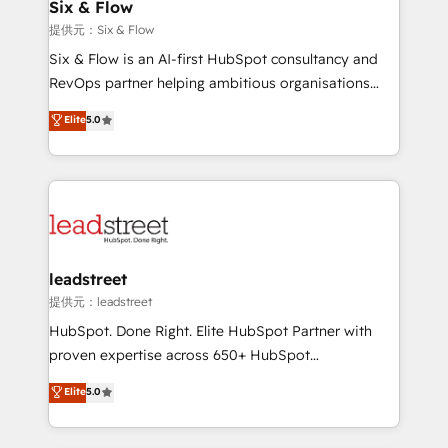
helps the following industries: logistics & 3PL, home
Six & Flow
improvement & construction, branding and
提供元：Six & Flow
commercialization, real estate, health, education,
Six & Flow is an AI-first HubSpot consultancy and
SaaS, Software Dev & IT and consulting, make the
RevOps partner helping ambitious organisations
most out of their HubSpot experience operating in
grow with clarity, confidence, and intelligence.
Elite
5.0
the United States, EU, UAE, Mexico and Latin
Operating across the UK, Netherlands, Ireland, and
America. From casual user to super fan: make
Canada, we’ve delivered thousands of successful
HubSpot an experience you LOVE!
HubSpot projects for mid-market and enterprise
clients worldwide, with over 10 years experience. We
combine HubSpot, data, and AI to design connected
go-to-market systems that align people, process,
and technology for predictable, scalable revenue
leadstreet
growth. Our expertise spans RevOps, CRM and data
提供元：leadstreet
architecture, AI enablement, and strategic marketing,
HubSpot. Done Right. Elite HubSpot Partner with
delivered through our proprietary FLAIR framework
proven expertise across 650+ HubSpot
for responsible AI adoption. As a HubSpot Elite
implementations. With 12+ years of HubSpot
Elite
5.0
Partner and ISO 27001:2022 certified consultancy,
experience, we help you use the HubSpot platform
we blend strategy, creativity, and technology to help
to its fullest capacity, improve your current HubSpot
organisations scale smarter and grow stronger.