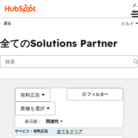
メ
ュ
ビルド
戻る
全てのSolutions Partner
フィルター
有料広告
業種を選択
表示順：
関連性
サービス：有料広告
全てをクリア