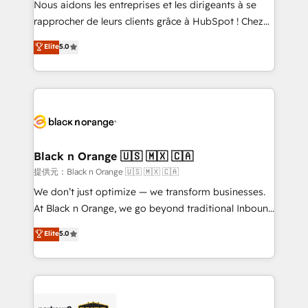
Nous aidons les entreprises et les dirigeants à se
business services. We prepare a customized
rapprocher de leurs clients grâce à HubSpot ! Chez
business case that demonstrates the value and
DIGITALISIM, nous avons l'intime conviction que la
Elite
5.0
impact of your digital transformation, including a
réussite des entreprises passe par l’innovation web,
detailed financial rationale with a focus on ROI and
le marketing digital, et la relation client ! C'est
TCO. As a trusted extension of your team, we
pourquoi, nos experts sont à la fois capables de
believe in the power of partnership. Together, we
gérer votre projet de création de site internet, votre
embark on a transformational journey that sets your
référencement, votre stratégie digitale et le pilotage
business up for long-term success. Unlock your
et l'intégration d'HubSpot ! Les grandes phases d'un
business. If not now, when?
projet HubSpot avec DIGITALISIM : 🧽 Nettoyage,
Black n Orange 🇺🇸 🇲🇽 🇨🇦
migration et intégration des bases de données. 🚀
提供元：Black n Orange 🇺🇸 🇲🇽 🇨🇦
Développement des interfaces avec vos logiciels
We don’t just optimize — we transform businesses.
métiers ⚙️ Configuration de la plateforme HubSpot
At Black n Orange, we go beyond traditional Inbound
📈 Configuration de rapports et tableaux de bord 🤝
Marketing with our exclusive methodologies:
Elite
5.0
Book Process & Guidelines utilisateurs 🎓
BOOMS and BOOST. Together, they form a powerful
Formations des utilisateurs
combination that has driven success for over 800
businesses worldwide. As Elite HubSpot Partners, we
specialize in crafting high-performance growth
strategies that integrate data-driven marketing,