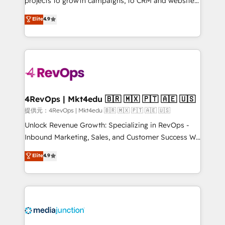
projects to growth campaigns, to CRM and websites.
HubSpot experts backed by over 10+ years of
Hire an agency that's experienced in every inch of
Elite
4.9
HubSpot experience ✔️Flexible pricing models —
HubSpot and willing to work hand-in-hand with your
Hourly-fee (assigned one Dedicated HubSpot
team to simplify the complex and build a better
Admin); Monthly-fee (HubSpot Admin + Project
experience for your team and customers.
Manager); and Fixed Project Cost (as per
requirement). ✔️Helped over 25,000+ customers so
far with our HubSpot solutions. ✔️Bespoke apps &
on-demand bundle services. Connect with us today!
4RevOps | Mkt4edu 🇧🇷 🇲🇽 🇵🇹 🇦🇪 🇺🇸
提供元：4RevOps | Mkt4edu 🇧🇷 🇲🇽 🇵🇹 🇦🇪 🇺🇸
Unlock Revenue Growth: Specializing in RevOps -
Inbound Marketing, Sales, and Customer Success We
specialize in driving revenue growth for companies
Elite
4.9
across industries through tailored marketing, sales,
and customer success strategies, utilizing RevOps
methodologies. As Latin America's largest HubSpot
partner and a global leader in education market, we
offer unparalleled insights. Operating in five
countries—Brazil, UAE (Abu Dhabi/Dubai/Sharjah),