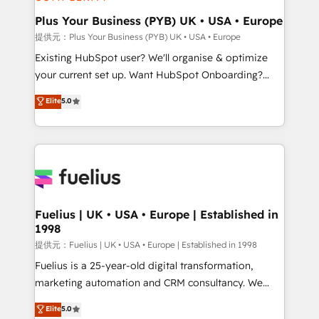
HubSpot Content Hub, WordPress development,
B2B SEO, paid media, and content. We work with
Plus Your Business (PYB) UK • USA • Europe
enterprise and growth-led companies across
提供元：Plus Your Business (PYB) UK • USA • Europe
technology, professional services, financial services
Existing HubSpot user? We'll organise & optimize
and industrial sectors. Offices in Johannesburg, Cape
your current set up. Want HubSpot Onboarding?
Town and London. 500+ HubSpot CRM
We'll customise your CRM & automate your business
Elite
5.0
implementations delivered. AI visibility coverage
processes. Welcome to our Profile! We can help
across ChatGPT, Claude, Perplexity, Gemini and
with... • CRM implementation, reports & workflows,
Google AI Overviews. HubSpot Impact Award -
and team training • CRM migration: Salesforce,
Customer First HubSpot Impact Award - Integrations
Pipedrive, Dynamics etc • Technical projects inc.
Innovation HubSpot Impact Award - Platform
Custom API integrations A little about us... • Boutique
Migration Excellence HubSpot Impact Award -
'Elite' Team (12 super skilled members) • 150+ Clients
Platform Excellence 35+ full-time HubSpot
for Sales Hub, Marketing Hub, Service Hub, Data
Fuelius | UK • USA • Europe | Established in
professionals.
1998
Hub and Website (CMS) • ISO/IEC 27001:2022, ISO
9001:2015 and now... ISO 42001: 2023 certified •
提供元：Fuelius | UK • USA • Europe | Established in 1998
Exclusive AI 'GuardHub' governance framework,
Fuelius is a 25-year-old digital transformation,
based on ISO 42001 - helping you 'organise
marketing automation and CRM consultancy. We
complexity' 𝗥𝗲𝗮𝗱𝘆 𝗳𝗼𝗿 𝘁𝗵𝗲 𝗻𝗲𝘅𝘁 𝘀𝘁𝗲𝗽? Click the
enable mid-market and enterprise clients to
Elite
5.0
👈 '𝗖𝗼𝗻𝘁𝗮𝗰𝘁 𝗯𝘂𝘀𝗶𝗻𝗲𝘀𝘀' button to get in touch
maximise their return from digital and fuel their