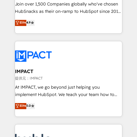
people, exciting ideas and can-do mentality, we
Join over 1,500 Companies globally who've chosen
ensure revenue growth on a daily basis. So tell us
HubSnacks as their on-ramp to HubSpot since 2014
your challenge; our passionate and growth driven
Simple pay-as-you-go plans that accelerate value...
Elite
4.9
team of 100+ experts is ready for you! Driving digital
1️⃣ Set Up | Onboarding New or Check-fixing existing
growth | www.brightdigital.com
HubSpot portals 2️⃣ Scale Up | 100% HubSpot Task
Execution... Global 24/7 ... All Experts 3️⃣ Integrate |
your entire Tech Stack with Custom Integrations
Slash months from your API Integration project... ⬅️
Click "Contact Business" ⬅️ to access 150+ Kickstart
Integration templates that put HubSpot in the center
IMPACT
of your tech stack, syncing... 🛍️ Shopify or
提供元：IMPACT
WooCommerce 💲 Stripe or Paypal 💰 Sage or
At IMPACT, we go beyond just helping you
Netsuite 🤖 Google or Microsoft ✍️ DocuSign or
implement HubSpot. We teach your team how to
PandaDoc 🌐 Avalara or Quaderno HubSnacks holds
master it. As the creators of the Endless Customers
Elite
5.0
the rare Advanced "Custom Integrations"
System™ (the next evolution of They Ask, You
Accreditation, securely sync data across... 🔄 any
Answer), we’re the only HubSpot partner built
apps, in any direction. Stuck on your old CRM..?
entirely around coaching and training. That means
Migrate | seamlessly off your old CRM onto a clean
we don’t do the work for you; we help you build the
new HubSpot portal with Advanced Website and