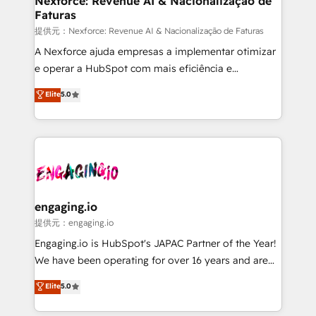
Nexforce: Revenue AI & Nacionalização de
Faturas
objects, automations, and integrations built for
growth. 🚀 AI-Driven GTM Orchestration Unify
提供元：Nexforce: Revenue AI & Nacionalização de Faturas
HubSpot with LinkedIn, WhatsApp, email, paid
A Nexforce ajuda empresas a implementar otimizar
media, and AI voice to drive pipeline. 🤖 AI Custom
e operar a HubSpot com mais eficiência e
Agent Development Deploy AI agents for
previsibilidade de receita. Combinamos Revenue
Elite
5.0
prospecting, follow-ups, service triage, and
Operations (RevOps) e Inteligência Artificial para
knowledge retrieval—built in HubSpot. ⚡ Fast-Track
estruturar processos integrar sistemas organizar
& Growth-Track Services Fast-Track: Rapid HubSpot
dados e automatizar operações. O objetivo é
onboarding in weeks Growth-Track: Unlock
transformar a HubSpot em um verdadeiro sistema
advanced optimization & adoption 📍 São Paulo, BR
operacional de receita conectando equipes
• Des Moines, IA • New York, NY
tecnologia e dados em uma operação integrada.
Também somos distribuidores oficiais da HubSpot
engaging.io
e de mais de 150 softwares globais permitindo
提供元：engaging.io
contratar e pagar a HubSpot em reais com nota
Engaging.io is HubSpot's JAPAC Partner of the Year!
fiscal no Brasil e gerar economia de até 50% na
We have been operating for over 16 years and are
contratação de softwares internacionais.
one of HubSpot's most experienced and technically
Elite
5.0
Oferecemos ainda agentes de IA especializados em
capable Agency Partners globally. We specialise in
HubSpot que automatizam tarefas executam rotinas
complex CRM migrations, implementations,