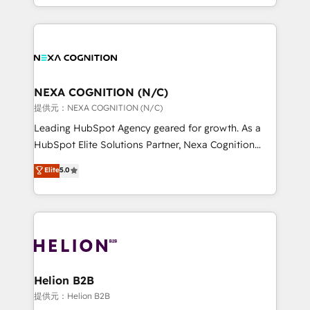
to HubSpot New lead generation strategies Time-
implementation. And we deliver best practice across
saving automations Fresh growth campaigns Robust
the whole HubSpot platform, covering marketing,
help desk Unified revenue operations Dynamic
sales, service, CMS and integrations. We work with
website development Award-winning creative
all businesses, from start-up to Enterprise, and have
design We live and breathe HubSpot and are ready
delivered the largest HubSpot implementations in
to take on real challenges!
the world. Our human approach to digital
NEXA COGNITION (N/C)
transformation is designed for businesses who want
提供元：NEXA COGNITION (N/C)
to grow. And we're passionate about APAC
Leading HubSpot Agency geared for growth. As a
businesses leading the world in technology, agility
HubSpot Elite Solutions Partner, Nexa Cognition
and productivity. We also have a proven track
ranks in the top 1% of global HubSpot Partners and
Elite
5.0
record migrating businesses from CRM & Marketing
has been one of the longest-standing partners since
Platforms such as Salesforce, Dynamics, Pipedrive,
2012. We empower businesses to harness the full
and Marketo onto HubSpot. Our methodology
potential of HubSpot by combining strategic
literally transforms the way the businesses we work
insights with technical excellence, we deliver
with attract and retain customers, manage their
bespoke HubSpot solutions tailored to drive
business people and processes, and how they
measurable growth and operational efficiency. Why
service their customers.
Choose Nexa Cognition? 🚀 HubSpot Expertise: Our
Helion B2B
certified team specialises in CRM implementation,
提供元：Helion B2B