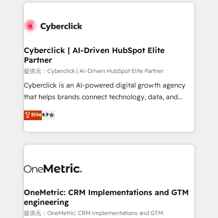
website, or build your new one.
Cyberclick | AI-Driven HubSpot Elite
Partner
提供元：Cyberclick | AI-Driven HubSpot Elite Partner
Cyberclick is an AI-powered digital growth agency
that helps brands connect technology, data, and
creativity to achieve measurable results. Founded in
Elite
4.9
Barcelona and operating across Spain, LATAM, and
the UK, we support global companies in building
smarter marketing, sales, and customer success
strategies. As the only HubSpot Elite Partner in
Iberia (Spain & Portugal), we combine human insight
with intelligent automation to drive sustainable
growth. Our multidisciplinary team designs solutions
OneMetric: CRM Implementations and GTM
engineering
that simplify complexity, boost performance, and
turn innovation into real impact. 🌍 Highlights •
提供元：OneMetric: CRM Implementations and GTM