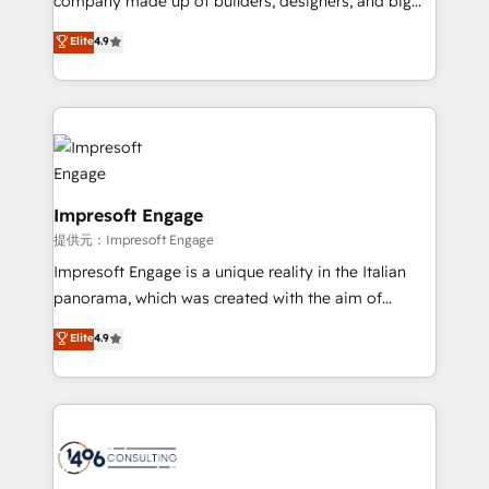
company made up of builders, designers, and big
years as a HubSpot partner. • 2023 Impact Awards:
thinkers. We blend strategy, design, and
Elite
4.9
Platform Migration Excellence. • Top 3 Partner of the
development—always fueled by curiosity—to turn
Year LATAM 2022, 2023, 2024, 2025. • Partner of the
ideas, opportunities, and challenges into meaningful
Year 2024. • Organizer of Aliados.ai (AI, marketing &
experiences. To us, technology is more than just
tech global congress). 👉 Ready to scale your
code; it’s about creating things that are useful, cool,
business with HubSpot? Let Cebra’s experts help
and—most importantly—simple. That’s why we lean
you grow faster, smarter, and with impact.
into bold ideas and shape them into thoughtful
products and strategies that actually make a
Impresoft Engage
difference.
提供元：Impresoft Engage
Impresoft Engage is a unique reality in the Italian
panorama, which was created with the aim of
putting Customer Experience at the center by
Elite
4.9
creating digital environments capable of integrating
people, processes and data. We offer the best
digital solutions on the market, ranging from CRM
processes and technologies to digital strategy, from
marketing automation to online and offline sales
processes through Customer Service Management,