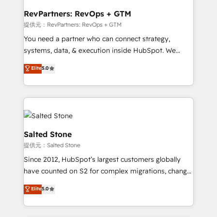
we turn complexity into clarity, human at global
scale. 🏆 HubSpot’s CEO called us “the partner of the
RevPartners: RevOps + GTM
future.” Others agree it is proof of trust built through
提供元：RevPartners: RevOps + GTM
measurable impact.
You need a partner who can connect strategy,
systems, data, & execution inside HubSpot. We
bridge the gap where most agencies fall short by
Elite
5.0
combining GTM strategy with technical execution to
solve the right problem with the right solution. As the
only firm in the world to hold Elite Partner
Accreditations with both HubSpot and Clay, our
clients gain a unique advantage in CRM architecture,
pipeline generation, data intelligence, and go-to-
Salted Stone
market execution. Why B2B Businesses Choose RP: -
提供元：Salted Stone
Secure: Soc2 compliant 🛡️ - Pricing: Implementations
Since 2012, HubSpot’s largest customers globally
starting at $1,5k 💵 - Speed: Launch in 14 days ⚡ -
have counted on S2 for complex migrations, change
Global: 250 professionals across five continents 🌐 -
management, systems integration, and creative
Scale: Fastest tiering Elite HubSpot Partner 🪴 -
Elite
5.0
solutions that deliver measurable impact and
Sales Hub: More implementations than any other
transform brand experiences As one of the few full-
Partner 💻 - Migrations: We convert Salesforce