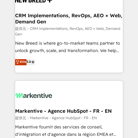
定の代行ではなく、設計の責任」を引き受け、部門横断
technical development team. - 19 HubSpot-certified
の統合・浸透・変革管理を実行します。 ▸ CMS戦略設
trainers to drive platform adoption. 📈 Revenue
CRM Implementations, RevOps, AEO + Web,
計・構築：リード獲得・CVR・SEOを前提にした情報設
Demand Gen
Generation - Full-funnel marketing and high-
計・導線設計・テンプレート設計をContent Hubで一体
performance advertising via Point Success Media. -
提供元：CRM Implementations, RevOps, AEO + Web, Demand
Gen
提供。 ▸ 既存CRM・MAからの移行支援：Salesforce・
Expert deployment of Breeze AI and custom agents
Marketo・Pardot等からの移行、カスタム設計、履歴
New Breed is where go-to-market teams partner to
to automate growth. 🏆 Elite Excellence - 8 platform
データ移行と活用設計まで。 ▸ AEO対応：ChatGPT・
unlock growth, scale, and transformation. We help
accreditations and deep HIPAA-compliance
Perplexity等のAI検索からの流入・引用を前提にコンテ
companies activate HubSpot’s AI-powered
expertise. - A team of 250+ experts dedicated to
Elite
5.0
ンツとサイト構造を最適化。 🏆 なぜ100incを選ぶの
customer platform and operationalize HubSpot’s
your resilient growth.
か？ ✓ HubSpot Eliteパートナー認定 ✓ HubSpotアワ
Loop Marketing framework through expert-led
ード受賞・HUGリーダー ✓ ISO27001:2022 /
services, smart agents, and purpose-built apps,
ISO9001:2015 取得 ✓ 400社以上の導入実績 ✓
tailored to your business. Together, we unlock
HubSpot大百科 出版 CRM・AI活用に関するご相談、現
results, fast. ⚙️CRM & RevOps: Align all Hubs to your
状整理の壁打ちなど、構想段階からお気軽にお問い合わ
buyer journey for clean data, scalability, & reporting.
せください。
🎯Demand Gen & ABM: Drive pipeline with inbound,
Markentive - Agence HubSpot - FR - EN
ABM, AEO, SEO, & paid media. 👩‍💻Web Design:
提供元：Markentive - Agence HubSpot - FR - EN
Build high-performing websites with UX, messaging,
Markentive fournit des services de conseil,
& conversion strategy that drive results. 🤖AI
d'intégration et d'agence dans la région EMEA et