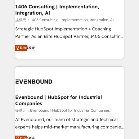
allowing companies to optimize processes and meet
1406 Consulting | Implementation,
Integration, AI
the needs of the customer. We are part of Impresoft
Group, a group of specialized and complementary
提供元：1406 Consulting | Implementation, Integration, AI
companies that divide their offer into 4
Strategic HubSpot Implementation + Coaching
Competence Centers: Smart Manufacturing,
Partner As an Elite HubSpot Partner, 1406 Consulting
Customer First, Enabling Technologies & Security.
helps mid-market revenue teams transform how
Elite
5.0
The synergies generated by these integrations,
they sell, market, and serve. We don't just build your
together with the combination of talents, skills,
HubSpot—we teach your team to own it, then stay
solutions and services, have allowed the group to
to help you keep winning. What We Do ⚙️ CRM
build an unrivaled offering portfolio on the market
Implementations across Marketing, Sales, Service,
to accompany companies on their digital
Data & Content 📈 Sales & Marketing Alignment +
transformation journey.
Revenue Team Enablement 🤖 Breeze AI & Custom
Agent Creation 🔄 Custom Integrations & Data
Evenbound | HubSpot for Industrial
Companies
Migration Why 1406 We become part of your team.
Your team learns while we build. We fix what others
提供元：Evenbound | HubSpot for Industrial Companies
broke. Built for mid-market reality—practical
At Evenbound, our team of strategic and technical
solutions that work with your actual headcount and
experts helps mid-market manufacturing companies
constraints. By the Numbers 🏆 Top 1% of all
achieve real growth. We specialize in delivering
Elite
5.0