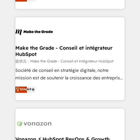
HubSpot un vrai levier de performance pour votre
organisation. Cela passe par la compréhension de
vos processus, la fiabilisation de vos données et
l'alignement de vos équipes — avant même d'ouvrir
la plateforme. Nos domaines d'intervention : -
Intégration & paramétrage HubSpot - Migration CRM
& reprise de données - Stratégie RevOps &
Make the Grade - Conseil et intégrateur
HubSpot
alignement Marketing / Sales - Data, reporting &
tableaux de bord - Onboarding, audit &
提供元：Make the Grade - Conseil et intégrateur HubSpot
optimisation - Intégrations métiers (ERP, téléphonie,
Société de conseil en stratégie digitale, notre
e-commerce) - Formation & accompagnement au
mission est de soutenir la croissance des entreprises
changement Nous intervenons auprès des PME, ETI
B2B à travers l’acquisition de nouveaux clients,
Elite
4.9
et grandes entreprises en France et à l'international,
l'intégration CRM et le développement des revenus
dans des secteurs variés : SaaS, immobilier,
auprès de vos comptes existants. En France et à
industrie, éducation, banque & assurance, transport
l'international, nous travaillons avec des ETI
& logistique.
ambitieuses, des grands groupes voulant aller au-
delà d’une simple transformation digitale et des
startups florissantes. Nos 3 grandes expertises sont :
➤ L’intégration de CRM et de méthodologie RevOps
Vonazon ⚡ HubSpot RevOps & Growth