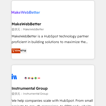
service creative agencies in the HubSpot
addicts to HubSpot evangelists 🧡 Don't hire a
ecosystem, we blend strategy, technology, & award-
marketing agency for an Ops problem. Don't hire a
winning design to build scalable, globally
technical agency for a growth problem. Hire a
regionalized HubSpot websites, integrated
partner built to solve both.
marketing campaigns, & RevOps frameworks that
MakeWebBetter
fuel long-term success We connect the entire
提供元：MakeWebBetter
customer lifecycle through seamless integrations,
MakeWebBetter is a HubSpot technology partner
ensure long-term adoption with change-
proficient in building solutions to maximize the
management programs, and align marketing, sales,
operational efficiency of HubSpot. The fastest-
Elite
4.9
and service to drive sustainable growth With 6 key
growing tech-enabler & facilitator, MakeWebBetter,
HubSpot accreditations and experience across
hands you the blend of HubSpot expertise &
hundreds of organizations in dozens of industries,
eminent solutions & integrations. Trust us to
there’s a good chance one of our globally integrated
streamline your HubSpot experience. 🚀HubSpot
teams has worked with clients just like you Let’s
Elite Partners with 10+ years of HubSpot experience
explore whether S2 is the partner you’ve been
🤝HubSpot Premier Integration partner 🤝Google
looking for...and get your next big initiative moving!
Premier Partner 2023 🌟5 HubSpot Accreditations 🌟
Instrumental Group
Won HubSpot Theme Challenge 2021 🌟INBOUND’19
提供元：Instrumental Group
HubSpot Rising Star Why us? Harnessing the full
We help companies scale with HubSpot. From small
potential of the powerful HubSpot CRM. ✔️A team of