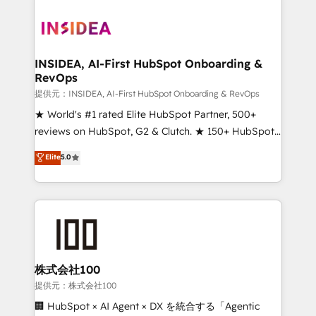
INSIDEA, AI-First HubSpot Onboarding &
RevOps
提供元：INSIDEA, AI-First HubSpot Onboarding & RevOps
★ World's #1 rated Elite HubSpot Partner, 500+
reviews on HubSpot, G2 & Clutch. ★ 150+ HubSpot
Certified Experts & Trainers across the team ★
Elite
5.0
1,500+ implementations across five continents ★ AI-
First, RevOps-led, Onboarding obsessed ★
Company of the Year 2024/25 INSIDEA helps
growing companies turn HubSpot into a revenue
engine. We onboard your team, migrate your data,
and build AI-powered workflows that drive adoption
from week one, in your time zone. What we do ➤
株式会社100
Onboarding: Live in weeks, with workflows built
提供元：株式会社100
around your business, not a template. ➤ Migration:
🏢 HubSpot × AI Agent × DX を統合する「Agentic