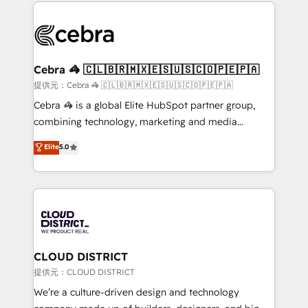
100+ seamless migrations from 15+ different CRMs
OneMetric that matters most: revenue.
✨ 100,000+ hours in HubSpot projects, 75+ full Hub
implementations, and 5,000+ pages ✨ CS: Clients
generating 7-digit MRR from inbound campaigns ✨
CS: 245% organic growth & +751% new visitors for a
Cebra 🦓 🇨🇱🇧🇷🇲🇽🇪🇸🇺🇸🇨🇴🇵🇪🇵🇦
full-funnel HubSpot project ✨ CS: 415% conversion
提供元：Cebra 🦓 🇨🇱🇧🇷🇲🇽🇪🇸🇺🇸🇨🇴🇵🇪🇵🇦
boost with a new HubSpot site Recognized leaders:
Cebra 🦓 is a global Elite HubSpot partner group,
🏆 HubSpot Platform Migration Impact Award 🏆
combining technology, marketing and media
Clutch HubSpot Global Leader 🏆 Finalist: HubSpot
expertise across Latin America and Southern
Elite
5.0
Inbound Campaign of the Year 🏆 Gold AVA Digital
Europe, with teams across 7 countries. Born in Chile,
Award for Best Website 🌟 Accreditations: CRM
we combine local insight with international reach to
Implementation, HubSpot Content Experience, CRM
help businesses grow through technology, creativity,
Data Migration & Custom Integration
AI and strategy. For over 12 years, we’ve delivered
500+ HubSpot implementations, building end-to-
end solutions that integrate CRM, AI automation,
inbound and loop marketing, content, and digital
CLOUD DISTRICT
creativity. Our multicultural team works in Spanish,
提供元：CLOUD DISTRICT
Portuguese, and English to design scalable strategies
We’re a culture-driven design and technology
that drive measurable growth. 🌎 Highlights: • 10+