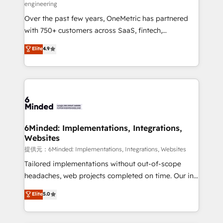
engineering
HubSpot Partner since 2012 • 2022 EMEA Impact
Over the past few years, OneMetric has partnered
Award: Best Integration • 150+ successful HubSpot
with 750+ customers across SaaS, fintech,
projects • Clients in 30+ industries • Proprietary
healthcare, real estate, and other industries. With
technology for integrations • Multilingual team:
Elite
4.9
150+ HubSpot-certified experts, we deliver scalable
English, Spanish, Portuguese & Italian 👉 Grow
solutions to complex GTM and RevOps challenges.
smarter with AI and HubSpot.
Our Expertise 🔹 Onboarding & Implementation:
Accredited HubSpot Partner, ensuring smooth setup
tailored to your GTM motion. 🔹 Migrations:
Accredited HubSpot Partner, ensuring migration
from other CRMs to HubSpot without data loss or
6Minded: Implementations, Integrations,
Websites
downtime. 🔹 RevOps Strategy: Align teams,
processes, and data to drive revenue efficiency. 🔹
提供元：6Minded: Implementations, Integrations, Websites
Integrations: Connect HubSpot with your tech stack
Tailored implementations without out-of-scope
for better adoption. 🔹 Custom Solutions: Build
headaches, web projects completed on time. Our in-
tailored apps, workflows, and configurations. We are
house team of certified CRM architects, experts,
Elite
5.0
SOC 2 Type II and ISO 27001 certified, reinforcing
developers, designers, and marketers handles all
our commitment to data security and compliance. At
aspects of your HubSpot. ✨ 400+ global clients ✨
OneMetric, we help revenue teams focus on the