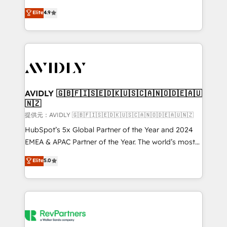
Strategy: Activate Breeze Agents, configure HubSpot
North America. Avec plus de 115 experts en
Elite
4.9
AI, & maximize AEO with tailored AI services. 🧩
marketing automation, Growth, Revops, CRM et
Integrations: Extend HubSpot with custom
webdesign. Markentive is both a consulting firm, a
integrations, hosting, & maintenance.
digital agency and an integrator. With over 115
experts in marketing automation, growth, revops,
CRM and webdesign (We focus on EMEA - USA
customers).
AVIDLY 🇬🇧🇫🇮🇸🇪🇩🇰🇺🇸🇨🇦🇳🇴🇩🇪🇦🇺
🇳🇿
提供元：AVIDLY 🇬🇧🇫🇮🇸🇪🇩🇰🇺🇸🇨🇦🇳🇴🇩🇪🇦🇺🇳🇿
HubSpot’s 5x Global Partner of the Year and 2024
EMEA & APAC Partner of the Year. The world’s most
experienced and fully accredited HubSpot Solutions
Elite
5.0
Partner. 🚀 With 2,750+ HubSpot projects delivered
and 370+ specialists across EMEA, APAC and NAM,
we de-risk complex CRM programmes and
accelerate ROI across every HubSpot Hub. 🧭 From
multi-region migrations to AI-powered automation,