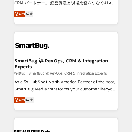
Move from any legacy CRM. Zero downtime, full data
CRM パートナー」 経営課題と現場業務をつなぐAIネイ
integrity. ➤ Implementation: Configure HubSpot to
ティブ・エージェンシーとして、HubSpot Eliteの実装
Elite
4.9
run your revenue process. Sales, marketing, and
力で顧客フロント業務を再設計します。 💡 100inc は何
service wired together. ➤ AI and Integrations: Layer
をする会社か？ HubSpotを共通基盤に、AIエージェン
Breeze AI, custom agents, and APIs to remove
トを組み込んだ顧客フロント業務（マーケティング・営
manual work. ➤ Ongoing Management: Monthly
業・CS）を組織全体で設計・実装する日本のAIネイテ
tune-ups, feature rollouts, adoption coaching. Buying
ィブ・エージェンシーです。事業部・グループ会社・部
HubSpot, switching to it, or reviving a stale portal?
門が分立する組織で、データと業務プロセスのサイロ化
We are built for the work.
を、CRMを軸とした全社共通基盤に再構築します。意
SmartBug 🚀 RevOps, CRM & Integration
Experts
思決定者・PMO・現場担当者に並走します。 1️⃣
HubSpot導入・活用支援 顧客データの一元化から、
提供元：SmartBug 🚀 RevOps, CRM & Integration Experts
GTMの見える化・自動化まで。全Hub統合運用、デー
As a 3x HubSpot North America Partner of the Year,
タ品質設計、グループ横断のCRM統合に対応します。
SmartBug Media transforms your customer lifecycle
2️⃣ AIエージェント組織構築 営業・マーケティング業務
into a revenue engine. Our unified ecosystem
Elite
5.0
の一部をAIが自律実行する組織への移行を設計・実装。
includes specialized divisions Globalia (AI &
Breeze・Claude等をHubSpotと連携させ、役割定義・
Software) and Point Success Media (Paid Media),
運用ルール・成果指標まで含めて設計します。 3️⃣ 全社
making this the official home for all three brands. 🔄
DX × AI推進のPMO伴走支援 複数部門をまたぐDX×AI変
Implementation & Integration - Seamless migrations
革を、構想から実装・定着までPMOとして主導。「設
and system integrations powered by Globalia’s