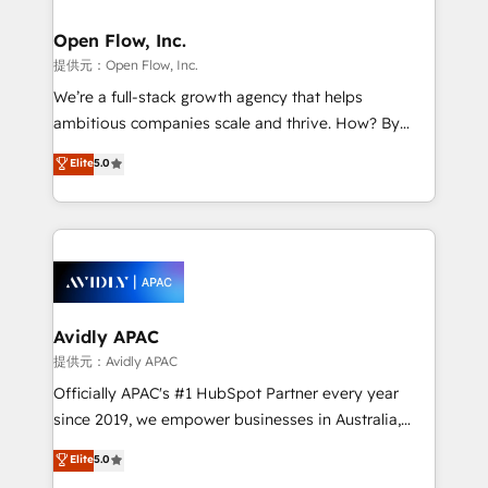
Brussels, Munich, Cologne "Köln", Paris, Amsterdam
and Stockholm Elixir is a first mover and leader
Open Flow, Inc.
when it comes to HubSpot sales and service
提供元：Open Flow, Inc.
implementations, highly renowned for our business
We’re a full-stack growth agency that helps
acumen, process (re-)design experience and a
ambitious companies scale and thrive. How? By
massive amount of success stories in this area. We
upgrading and streamlining every single revenue-
Elite
5.0
integrate HubSpot with complex solutions like SAP,
generating aspect of your business. We’re proud
MicroSoft, custom solutions,... Our company also has
HubSpot Elite Solutions Partners and devout CRM
strong experience with HubSpot UI extensions,
nerds who can harness HubSpot’s custom digital
mobile apps for Field Service Mgt and Retail
tools to improve each touchpoint of your customer
execution, CPQ, customer portals and HubSpot CMS
experience. Working hand-in-hand with your team,
developments. And we're champions when it comes
we’ll assemble a RevOps machine that drives more
to complex data migrations.
traffic, generates better leads and crushes your
Avidly APAC
revenue goals. We've worked with thousands of
提供元：Avidly APAC
HubSpot customers and we'd love to work with you
Officially APAC's #1 HubSpot Partner every year
too! Clients come to us for: Advanced CRM solutions
since 2019, we empower businesses in Australia,
System Integrations both Custom and Native to
New Zealand, and globally to realise their full
Elite
5.0
HubSpot Data System Migrations between systems
potential through enterprise HubSpot CRM