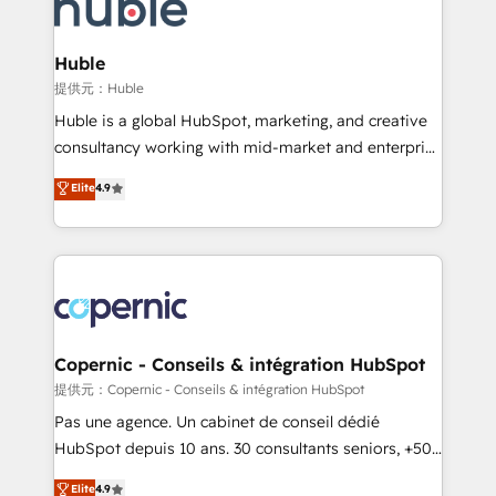
skills, processes, and internal team you need to
CRM Migrations using our in-house "HubScrub" Tool.
attract the right buyers, close deals faster, and grow
without outside dependencies. You’ll learn how to: •
Huble
Set up, audit, and organize your HubSpot portal •
提供元：Huble
Get your sales team fully using HubSpot • Track
Huble is a global HubSpot, marketing, and creative
pipeline and revenue across the entire buyer journey
consultancy working with mid-market and enterprise
• Build an in-house marketing team that drives
businesses. We go beyond implementation, shaping
Elite
4.9
growth • Create content and videos that attract
the strategy, processes, and teams that turn
buyers • Use AI to scale smarter Our coaching-led
HubSpot into a genuine growth engine. Named
approach works best for companies that are done
HubSpot's Global Partner of the Year in 2024,
with outsourcing and ready to build something that
consistently ranked among their top 5 partners
lasts. So if you're ready to become the most trusted
worldwide, and with over 15 years in the ecosystem,
voice in your market, let’s talk.
Huble has built a track record that speaks for itself.
One company, one operating model, delivering
Copernic - Conseils & intégration HubSpot
across offices and consulting teams in the UK, USA,
提供元：Copernic - Conseils & intégration HubSpot
Canada, Germany, France, Belgium, Singapore, and
Pas une agence. Un cabinet de conseil dédié
South Africa. Certified compliant with ISO/IEC
HubSpot depuis 10 ans. 30 consultants seniors, +500
27001:2022 and ISO 9001:2015 across all seven
clients, un ROI mesurable. Notre mission : faire de
Elite
4.9
international offices and 175+ employees.