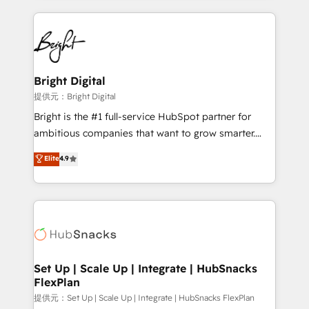
Growth-Driven Design Agency of the Year 🏆2015
automation, integration, and AI innovation to deliver
Became the 5th Agency to reach Diamond 🏆2014
lasting impact. We specialize in: • Turnkey and end-
HubSpot COS Performance Award 🏆2014 HubSpot
to-end HubSpot implementations • Onboarding for
COS Design Award 🏆2013 HubSpot Marketplace
Sales, Service, Marketing & Content Hubs • AI voice
Provider of the Year 🏆2011 Became a HubSpot
and chat agents, predictive automation, and smart
Bright Digital
Partner 📆Founded in 1997
workflows • Salesforce + HubSpot integration •
提供元：Bright Digital
RevOps and AI-driven sales enablement • Website
Bright is the #1 full-service HubSpot partner for
design and CMS development • ERP integration: SAP,
ambitious companies that want to grow smarter.
NetSuite, Microsoft Dynamics, … • Data cleansing
From HubSpot onboarding, to training, from
Elite
4.9
and CRM migration from any platform •
developing a new website to lead generation and
Client/member portals built on HubSpot • Custom
digital marketing; we do it all (and with great
and complex integrations: SAM.gov, GovWin,
results)! In short, our services include: - HubSpot
QuickBooks, PandaDoc, ClickUp, Shopify, Mapsly,
consultancy: onboarding, training, data migration -
WooCommerce, BuilderTrend, and more Experience
HubSpot development: websites, custom modules,
the difference — reach out to see how AI + HubSpot
integrations - Marketing & sales solutions: digital
can transform your business.
marketing, advertising, campaigns, content and
Set Up | Scale Up | Integrate | HubSnacks
FlexPlan
design We connect people, data and technology to
improve customer experiences. With our bright
提供元：Set Up | Scale Up | Integrate | HubSnacks FlexPlan