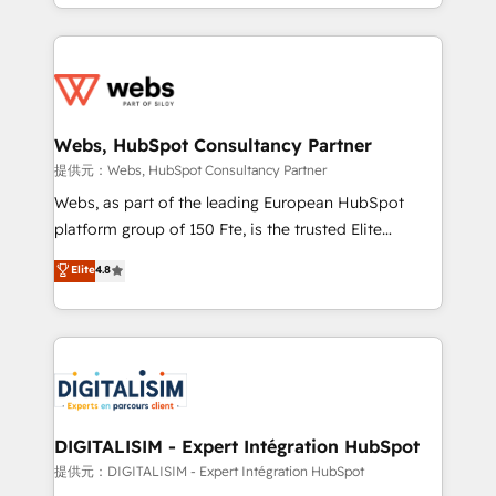
solve all your HubSpot challenges and improve user
sales, and service hubs • Built-in flexibility for
adoption, sales process and marketing results.
startups to global brands
Services 📚 Onboarding your team to HubSpot for
the first time 🔧 Designing and optimising your
HubSpot set-up for better results 🌐 Website design
and build using HubSpot 🔌 Integrating HubSpot
Webs, HubSpot Consultancy Partner
with other systems 🎓 Training your teams to be
提供元：Webs, HubSpot Consultancy Partner
HubSpot pros 📊 Lead generation services using
Webs, as part of the leading European HubSpot
HubSpot Why us? - SIX HubSpot Accreditations -
platform group of 150 Fte, is the trusted Elite
awarded by HubSpot after a rigorous process for
HubSpot CRM Partner offering you a roadmap on
Elite
4.8
CRM, Solutions Architecture, Onboarding , Data
maximizing EBITDA and achieving Commercial
Migration, Custom Integration & Platform
Excellence. With our targeted processes, we
Enablement -Onboarded over 500 businesses to
strengthen your digital transformation and minimize
HubSpot -Top 1% of partners worldwide -In-house
costs. As HubSpot's Advanced Accredited CRM
team of 25+ experts Contact us today to help you
Implementation partner, we provide expertise to
get more from your investment in HubSpot.
drive your business forward. Since 2015 we are fully
www.bbdboom.com
dedicated to HubSpot and with an experienced
DIGITALISIM - Expert Intégration HubSpot
team (50+), we work with reputable companies in
提供元：DIGITALISIM - Expert Intégration HubSpot
B2B sectors such as manufacturing, SaaS and