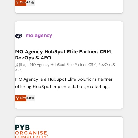
Elite
4.9
to your needs and sales objectives. With 125+
migrate, replatform, and scale smarter. We specialize
certifications, we are part of the most certified
in high-impact CRM and CMS migrations and
Canadian agencies, and we both hold Onboarding
onboarding from platforms like Salesforce, NetSuite,
Accreditations. Based in Canada (coast to coast), our
Zoho, Pardot, Marketo, Microsoft Dynamics, Wix,
services are offered in both English & French.
WordPress and legacy CRMs, turning fragmented
systems into unified, growth-ready HubSpot
architectures that accelerate revenue operations and
MO Agency HubSpot Elite Partner: CRM,
RevOps & AEO
performance. - Multi-object CRM migration, cleanup,
and implementation. - Pre-built and custom
提供元：MO Agency HubSpot Elite Partner: CRM, RevOps &
AEO
integrations across your full tech stack. - Custom
MO Agency is a HubSpot Elite Solutions Partner
object setup, CMS builds, and full-funnel automation.
offering HubSpot implementation, marketing
- Dashboards, lifecycle campaigns, and lead
automation, CRM and RevOps consulting, data
nurturing sequences. - Cross-hub setup across
Elite
5.0
architecture, sales enablement, lifecycle automation,
Marketing, Sales, Operations, and Service Hubs. -
lead scoring and revenue reporting. HubSpot,
Ongoing optimization, managed support, and
Salesforce and integrated enterprise stacks. Digital
scalable retainers. Let’s make HubSpot your most
Marketing, Answer Engine Optimisation, and
powerful growth engine. Built to convert, scale, and
Generative Engine Optimisation (AI Search),
drive results.