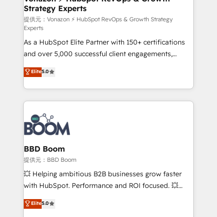
Strategy Experts
pour aligner les équipes marketing, commerciales et
support client (data migration, synchronisation API,
提供元：Vonazon ⚡ HubSpot RevOps & Growth Strategy
Experts
audit et maintenance) ➤ La création de sites internet
As a HubSpot Elite Partner with 150+ certifications
de conversion qui transforment les visiteurs en
and over 5,000 successful client engagements,
opportunités d'affaires ➤ La mise en place de
Vonazon turns marketing complexity into
stratégies d'acquisition marketing (SEO, SEA,
Elite
5.0
measurable, scalable growth. From onboarding to
inbound, automatisation marketing, ABM, IA,
enterprise-grade campaigns, our in-house team
emailing) Informations clés : - 10 ans d'expérience -
builds scalable strategies that drive long-term
100+ intégrations CRM HubSpot réussies - 40
revenue. ⚙️ HubSpot Integration & Optimization •
experts conseil - 150 certifications HubSpot
Seamless CRM, CMS, and automation setup •
cumulées
Complex platform migrations and data cleanups •
Custom APIs and third-party integrations 📈 End-to-
BBD Boom
End Revenue Acceleration • Lifecycle marketing and
提供元：BBD Boom
pipeline growth programs • Sales enablement tools
💥 Helping ambitious B2B businesses grow faster
and CRM optimization • Retention strategies with
with HubSpot. Performance and ROI focused. 💥
customer journey mapping 🏅 Elite-Level HubSpot
BBD Boom is the HubSpot partner that can help you
Elite
5.0
Execution • 750+ onboardings and 2,000+
to HubSpot Better. We work with your teams to
implementations • Deep expertise across marketing,