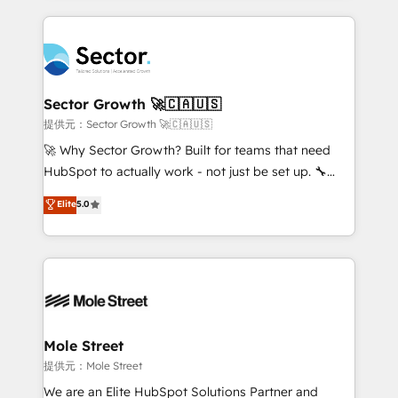
no CRM e mantêm os dados organizados, como um
integrations, custom CMS portal development,
especialista operando a plataforma 24/7. Hoje 300+
design & UX for mid to large to multi national
empresas em 13 países utilizam a Nexforce. Somos
businesses. Our teams are based in North America
a maior parceira da HubSpot na América Latina e
and APAC. We are HubSpot's top-ranked Advanced
líder no ranking global de sucesso do cliente da
Implementation Certified Partner and we contribute
Sector Growth 🚀🇨🇦🇺🇸
HubSpot.
to their advisory council. We strive to do 'good work
提供元：Sector Growth 🚀🇨🇦🇺🇸
with good people' and have worked with incredible
🚀 Why Sector Growth? Built for teams that need
brands. You can see some of them on our website,
HubSpot to actually work - not just be set up. 🔧
along with plenty of case studies.
HubSpot Experts: Onboarding, migrations,
Elite
5.0
automation, and training built for adoption. ⚡ Highly
Technical Execution: ERP, EMR and Custom
Integrations; complex builds delivered in weeks, not
months. 🤖 AI Consulting & Agents: AI-powered
workflows; automation agents; process optimization
inside HubSpot. 🏆 Industry Experience: 🏥
Healthcare: HIPAA implementations; secure data
Mole Street
workflows 💼 Financial Services: compliant
提供元：Mole Street
workflows; audit-ready reporting ⚖️ Legal: client
We are an Elite HubSpot Solutions Partner and