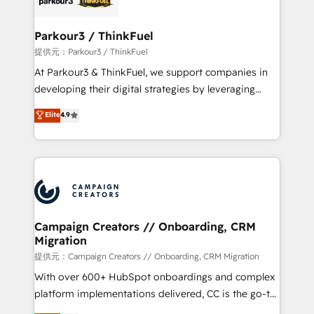
automation, and revenue intelligence to help
companies scale faster and smarter. 🔹 BOOMS:
Parkour3 / ThinkFuel
Demand generation for all your buyers With BOOMS,
提供元：Parkour3 / ThinkFuel
you invest in 100% of your buyers, accelerating your
At Parkour3 & ThinkFuel, we support companies in
growth and positioning yourself as an undisputed
developing their digital strategies by leveraging
leader. 🔹 BOOST: Optimize your digital
technologies and automating their marketing and
Elite
4.9
transformation process A methodology designed to
sales processes to generate growth. Our offer spans
implement HubSpot effectively and optimize your
from Strategy to Operations. We specialize in CRM
digital processes. 🔹 Trusted by Industry Leaders
onboarding and implementation, web design, sales
With an average rating of 4.9/5 and a proven track
& marketing automation, and digital marketing. With
record of business transformation, our growth-first
extensive experience working with tech companies
approach has helped brands dominate their
and manufacturers since 2002, we are committed to
markets.
empowering our clients and developing their
Campaign Creators // Onboarding, CRM
Migration
autonomy. Get to grips with HubSpot through
guided implementation and seamless integration of
提供元：Campaign Creators // Onboarding, CRM Migration
the CRM platform into your digital ecosystem. Would
With over 600+ HubSpot onboardings and complex
you like support in deploying your inbound
platform implementations delivered, CC is the go-to
marketing strategy? We'll provide support tailored
Elite Solutions Partner for businesses ready to