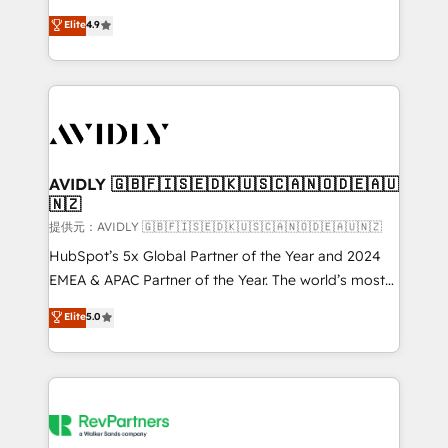
Strategy: Activate Breeze Agents, configure HubSpot
North America. Avec plus de 115 experts en
Elite
4.9
AI, & maximize AEO with tailored AI services. 🧩
marketing automation, Growth, Revops, CRM et
Integrations: Extend HubSpot with custom
webdesign. Markentive is both a consulting firm, a
integrations, hosting, & maintenance.
digital agency and an integrator. With over 115
experts in marketing automation, growth, revops,
CRM and webdesign (We focus on EMEA - USA
customers).
AVIDLY 🇬🇧🇫🇮🇸🇪🇩🇰🇺🇸🇨🇦🇳🇴🇩🇪🇦🇺
🇳🇿
提供元：AVIDLY 🇬🇧🇫🇮🇸🇪🇩🇰🇺🇸🇨🇦🇳🇴🇩🇪🇦🇺🇳🇿
HubSpot’s 5x Global Partner of the Year and 2024
EMEA & APAC Partner of the Year. The world’s most
experienced and fully accredited HubSpot Solutions
Elite
5.0
Partner. 🚀 With 2,750+ HubSpot projects delivered
and 370+ specialists across EMEA, APAC and NAM,
we de-risk complex CRM programmes and
accelerate ROI across every HubSpot Hub. 🧭 From
multi-region migrations to AI-powered automation,