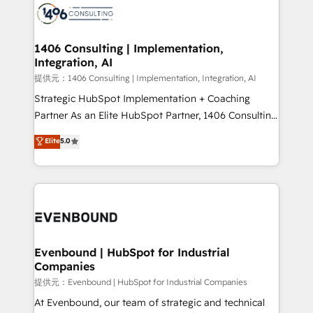
marketing automation to online and offline sales
processes through Customer Service Management,
allowing companies to optimize processes and meet
1406 Consulting | Implementation,
Integration, AI
the needs of the customer. We are part of Impresoft
Group, a group of specialized and complementary
提供元：1406 Consulting | Implementation, Integration, AI
companies that divide their offer into 4
Strategic HubSpot Implementation + Coaching
Competence Centers: Smart Manufacturing,
Partner As an Elite HubSpot Partner, 1406 Consulting
Customer First, Enabling Technologies & Security.
helps mid-market revenue teams transform how
Elite
5.0
The synergies generated by these integrations,
they sell, market, and serve. We don't just build your
together with the combination of talents, skills,
HubSpot—we teach your team to own it, then stay
solutions and services, have allowed the group to
to help you keep winning. What We Do ⚙️ CRM
build an unrivaled offering portfolio on the market
Implementations across Marketing, Sales, Service,
to accompany companies on their digital
Data & Content 📈 Sales & Marketing Alignment +
transformation journey.
Revenue Team Enablement 🤖 Breeze AI & Custom
Agent Creation 🔄 Custom Integrations & Data
Evenbound | HubSpot for Industrial
Companies
Migration Why 1406 We become part of your team.
Your team learns while we build. We fix what others
提供元：Evenbound | HubSpot for Industrial Companies
broke. Built for mid-market reality—practical
At Evenbound, our team of strategic and technical