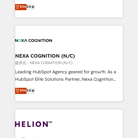
System Integrations both Custom and Native to
New Zealand, and globally to realise their full
Elite
5.0
HubSpot Data System Migrations between systems
potential through enterprise HubSpot CRM
to HubSpot New lead generation strategies Time-
implementation. And we deliver best practice across
saving automations Fresh growth campaigns Robust
the whole HubSpot platform, covering marketing,
help desk Unified revenue operations Dynamic
sales, service, CMS and integrations. We work with
website development Award-winning creative
all businesses, from start-up to Enterprise, and have
design We live and breathe HubSpot and are ready
delivered the largest HubSpot implementations in
to take on real challenges!
the world. Our human approach to digital
NEXA COGNITION (N/C)
transformation is designed for businesses who want
提供元：NEXA COGNITION (N/C)
to grow. And we're passionate about APAC
Leading HubSpot Agency geared for growth. As a
businesses leading the world in technology, agility
HubSpot Elite Solutions Partner, Nexa Cognition
and productivity. We also have a proven track
ranks in the top 1% of global HubSpot Partners and
Elite
5.0
record migrating businesses from CRM & Marketing
has been one of the longest-standing partners since
Platforms such as Salesforce, Dynamics, Pipedrive,
2012. We empower businesses to harness the full
and Marketo onto HubSpot. Our methodology
potential of HubSpot by combining strategic
literally transforms the way the businesses we work
insights with technical excellence, we deliver
with attract and retain customers, manage their
bespoke HubSpot solutions tailored to drive
business people and processes, and how they
measurable growth and operational efficiency. Why
service their customers.