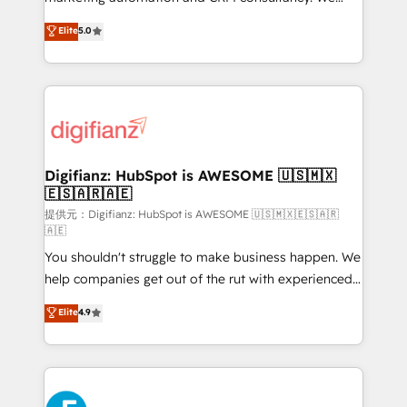
(𝘸𝘦'𝘳𝘦 𝘴𝘶𝘱𝘦𝘳 𝘳𝘦𝘴𝘱𝘰𝘯𝘴𝘪𝘷𝘦)
enable mid-market and enterprise clients to
Elite
5.0
maximise their return from digital and fuel their
growth. We modernise platforms, streamline
operations that are causing inefficiencies, improve
customer experiences, integrate systems, and
supercharge revenue operations Key services: • CRM
Implementation • Systems Integration • Digital
Transformation / Web Development • RevOps &
Digifianz: HubSpot is AWESOME 🇺🇸🇲🇽
🇪🇸🇦🇷🇦🇪
Sales Consulting • Marketing Automation What
makes us different? 🚀 Top 0.5% of global HubSpot
提供元：Digifianz: HubSpot is AWESOME 🇺🇸🇲🇽🇪🇸🇦🇷
🇦🇪
agencies ⚙️ The strongest technical ability and
You shouldn't struggle to make business happen. We
integration capabilities 💼 Consultative, long-term
help companies get out of the rut with experienced,
partners who will embed ourselves into your
process-oriented teams implementing HubSpot
business, processes and systems 🏢 We specialise in
Elite
4.9
Marketing, Sales, Service, CMS and Operations Hub,
working with mid-market and enterprise
so selling and actually engaging with your customers
organisations, global organisations and those with
feels easy and pain-free. We are a top ranked
complex use cases 🏆 CRM Implementation,
HubSpot Elite Partner, winner of Rookie of the Year
Platform Enablement, Custom Integration and