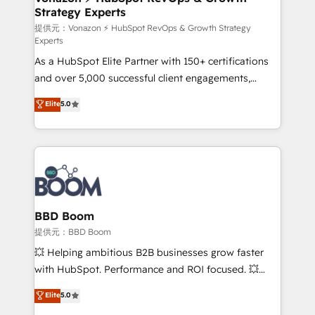
Strategy Experts
pour aligner les équipes marketing, commerciales et
support client (data migration, synchronisation API,
提供元：Vonazon ⚡ HubSpot RevOps & Growth Strategy
Experts
audit et maintenance) ➤ La création de sites internet
As a HubSpot Elite Partner with 150+ certifications
de conversion qui transforment les visiteurs en
and over 5,000 successful client engagements,
opportunités d'affaires ➤ La mise en place de
Vonazon turns marketing complexity into
stratégies d'acquisition marketing (SEO, SEA,
Elite
5.0
measurable, scalable growth. From onboarding to
inbound, automatisation marketing, ABM, IA,
enterprise-grade campaigns, our in-house team
emailing) Informations clés : - 10 ans d'expérience -
builds scalable strategies that drive long-term
100+ intégrations CRM HubSpot réussies - 40
revenue. ⚙️ HubSpot Integration & Optimization •
experts conseil - 150 certifications HubSpot
Seamless CRM, CMS, and automation setup •
cumulées
Complex platform migrations and data cleanups •
Custom APIs and third-party integrations 📈 End-to-
BBD Boom
End Revenue Acceleration • Lifecycle marketing and
提供元：BBD Boom
pipeline growth programs • Sales enablement tools
💥 Helping ambitious B2B businesses grow faster
and CRM optimization • Retention strategies with
with HubSpot. Performance and ROI focused. 💥
customer journey mapping 🏅 Elite-Level HubSpot
BBD Boom is the HubSpot partner that can help you
Elite
5.0
Execution • 750+ onboardings and 2,000+
to HubSpot Better. We work with your teams to
implementations • Deep expertise across marketing,