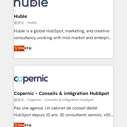
skills, processes, and internal team you need to
CRM Migrations using our in-house "HubScrub" Tool.
attract the right buyers, close deals faster, and grow
without outside dependencies. You’ll learn how to: •
Huble
Set up, audit, and organize your HubSpot portal •
提供元：Huble
Get your sales team fully using HubSpot • Track
Huble is a global HubSpot, marketing, and creative
pipeline and revenue across the entire buyer journey
consultancy working with mid-market and enterprise
• Build an in-house marketing team that drives
businesses. We go beyond implementation, shaping
Elite
4.9
growth • Create content and videos that attract
the strategy, processes, and teams that turn
buyers • Use AI to scale smarter Our coaching-led
HubSpot into a genuine growth engine. Named
approach works best for companies that are done
HubSpot's Global Partner of the Year in 2024,
with outsourcing and ready to build something that
consistently ranked among their top 5 partners
lasts. So if you're ready to become the most trusted
worldwide, and with over 15 years in the ecosystem,
voice in your market, let’s talk.
Huble has built a track record that speaks for itself.
One company, one operating model, delivering
Copernic - Conseils & intégration HubSpot
across offices and consulting teams in the UK, USA,
提供元：Copernic - Conseils & intégration HubSpot
Canada, Germany, France, Belgium, Singapore, and
Pas une agence. Un cabinet de conseil dédié
South Africa. Certified compliant with ISO/IEC
HubSpot depuis 10 ans. 30 consultants seniors, +500
27001:2022 and ISO 9001:2015 across all seven
clients, un ROI mesurable. Notre mission : faire de
Elite
4.9
international offices and 175+ employees.