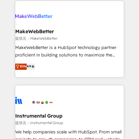
service creative agencies in the HubSpot
addicts to HubSpot evangelists 🧡 Don't hire a
ecosystem, we blend strategy, technology, & award-
marketing agency for an Ops problem. Don't hire a
winning design to build scalable, globally
technical agency for a growth problem. Hire a
regionalized HubSpot websites, integrated
partner built to solve both.
marketing campaigns, & RevOps frameworks that
MakeWebBetter
fuel long-term success We connect the entire
提供元：MakeWebBetter
customer lifecycle through seamless integrations,
MakeWebBetter is a HubSpot technology partner
ensure long-term adoption with change-
proficient in building solutions to maximize the
management programs, and align marketing, sales,
operational efficiency of HubSpot. The fastest-
Elite
4.9
and service to drive sustainable growth With 6 key
growing tech-enabler & facilitator, MakeWebBetter,
HubSpot accreditations and experience across
hands you the blend of HubSpot expertise &
hundreds of organizations in dozens of industries,
eminent solutions & integrations. Trust us to
there’s a good chance one of our globally integrated
streamline your HubSpot experience. 🚀HubSpot
teams has worked with clients just like you Let’s
Elite Partners with 10+ years of HubSpot experience
explore whether S2 is the partner you’ve been
🤝HubSpot Premier Integration partner 🤝Google
looking for...and get your next big initiative moving!
Premier Partner 2023 🌟5 HubSpot Accreditations 🌟
Instrumental Group
Won HubSpot Theme Challenge 2021 🌟INBOUND’19
提供元：Instrumental Group
HubSpot Rising Star Why us? Harnessing the full
We help companies scale with HubSpot. From small
potential of the powerful HubSpot CRM. ✔️A team of