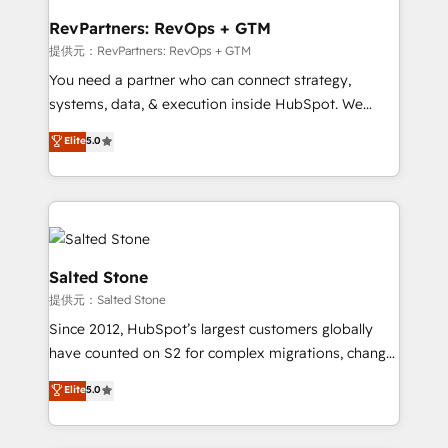
we turn complexity into clarity, human at global
scale. 🏆 HubSpot’s CEO called us “the partner of the
RevPartners: RevOps + GTM
future.” Others agree it is proof of trust built through
提供元：RevPartners: RevOps + GTM
measurable impact.
You need a partner who can connect strategy,
systems, data, & execution inside HubSpot. We
bridge the gap where most agencies fall short by
Elite
5.0
combining GTM strategy with technical execution to
solve the right problem with the right solution. As the
only firm in the world to hold Elite Partner
Accreditations with both HubSpot and Clay, our
clients gain a unique advantage in CRM architecture,
pipeline generation, data intelligence, and go-to-
Salted Stone
market execution. Why B2B Businesses Choose RP: -
提供元：Salted Stone
Secure: Soc2 compliant 🛡️ - Pricing: Implementations
Since 2012, HubSpot’s largest customers globally
starting at $1,5k 💵 - Speed: Launch in 14 days ⚡ -
have counted on S2 for complex migrations, change
Global: 250 professionals across five continents 🌐 -
management, systems integration, and creative
Scale: Fastest tiering Elite HubSpot Partner 🪴 -
Elite
5.0
solutions that deliver measurable impact and
Sales Hub: More implementations than any other
transform brand experiences As one of the few full-
Partner 💻 - Migrations: We convert Salesforce