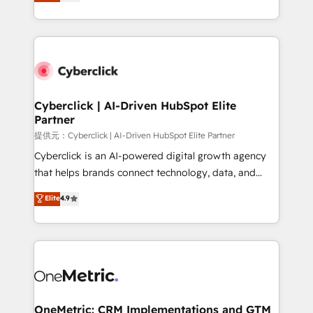
experience, we help you use the HubSpot platform
we blend strategy, creativity, and technology to help
to its fullest capacity, improve your current HubSpot
organisations scale smarter and grow stronger.
website, or build your new one.
Cyberclick | AI-Driven HubSpot Elite
Partner
提供元：Cyberclick | AI-Driven HubSpot Elite Partner
Cyberclick is an AI-powered digital growth agency
that helps brands connect technology, data, and
creativity to achieve measurable results. Founded in
Elite
4.9
Barcelona and operating across Spain, LATAM, and
the UK, we support global companies in building
smarter marketing, sales, and customer success
strategies. As the only HubSpot Elite Partner in
Iberia (Spain & Portugal), we combine human insight
with intelligent automation to drive sustainable
growth. Our multidisciplinary team designs solutions
OneMetric: CRM Implementations and GTM