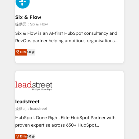
and Customer First Awards, 4.9/5 rating in HubSpot
Onboarding Accredited 🔐 ISO27001 & ISO9001
Reviews and 4.9/5 rating in Clutch Reviews. Digifianz
Certified
helps the following industries: logistics & 3PL, home
Six & Flow
improvement & construction, branding and
提供元：Six & Flow
commercialization, real estate, health, education,
Six & Flow is an AI-first HubSpot consultancy and
SaaS, Software Dev & IT and consulting, make the
RevOps partner helping ambitious organisations
most out of their HubSpot experience operating in
grow with clarity, confidence, and intelligence.
Elite
5.0
the United States, EU, UAE, Mexico and Latin
Operating across the UK, Netherlands, Ireland, and
America. From casual user to super fan: make
Canada, we’ve delivered thousands of successful
HubSpot an experience you LOVE!
HubSpot projects for mid-market and enterprise
clients worldwide, with over 10 years experience. We
combine HubSpot, data, and AI to design connected
go-to-market systems that align people, process,
and technology for predictable, scalable revenue
leadstreet
growth. Our expertise spans RevOps, CRM and data
提供元：leadstreet
architecture, AI enablement, and strategic marketing,
HubSpot. Done Right. Elite HubSpot Partner with
delivered through our proprietary FLAIR framework
proven expertise across 650+ HubSpot
for responsible AI adoption. As a HubSpot Elite
implementations. With 12+ years of HubSpot
Elite
5.0
Partner and ISO 27001:2022 certified consultancy,