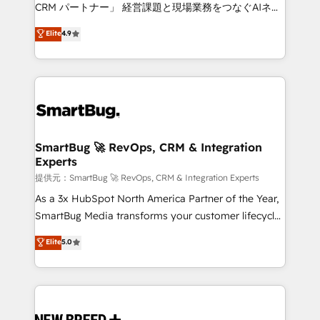
Move from any legacy CRM. Zero downtime, full data
CRM パートナー」 経営課題と現場業務をつなぐAIネイ
integrity. ➤ Implementation: Configure HubSpot to
ティブ・エージェンシーとして、HubSpot Eliteの実装
Elite
4.9
run your revenue process. Sales, marketing, and
力で顧客フロント業務を再設計します。 💡 100inc は何
service wired together. ➤ AI and Integrations: Layer
をする会社か？ HubSpotを共通基盤に、AIエージェン
Breeze AI, custom agents, and APIs to remove
トを組み込んだ顧客フロント業務（マーケティング・営
manual work. ➤ Ongoing Management: Monthly
業・CS）を組織全体で設計・実装する日本のAIネイテ
tune-ups, feature rollouts, adoption coaching. Buying
ィブ・エージェンシーです。事業部・グループ会社・部
HubSpot, switching to it, or reviving a stale portal?
門が分立する組織で、データと業務プロセスのサイロ化
We are built for the work.
を、CRMを軸とした全社共通基盤に再構築します。意
SmartBug 🚀 RevOps, CRM & Integration
Experts
思決定者・PMO・現場担当者に並走します。 1️⃣
HubSpot導入・活用支援 顧客データの一元化から、
提供元：SmartBug 🚀 RevOps, CRM & Integration Experts
GTMの見える化・自動化まで。全Hub統合運用、デー
As a 3x HubSpot North America Partner of the Year,
タ品質設計、グループ横断のCRM統合に対応します。
SmartBug Media transforms your customer lifecycle
2️⃣ AIエージェント組織構築 営業・マーケティング業務
into a revenue engine. Our unified ecosystem
Elite
5.0
の一部をAIが自律実行する組織への移行を設計・実装。
includes specialized divisions Globalia (AI &
Breeze・Claude等をHubSpotと連携させ、役割定義・
Software) and Point Success Media (Paid Media),
運用ルール・成果指標まで含めて設計します。 3️⃣ 全社
making this the official home for all three brands. 🔄
DX × AI推進のPMO伴走支援 複数部門をまたぐDX×AI変
Implementation & Integration - Seamless migrations
革を、構想から実装・定着までPMOとして主導。「設
and system integrations powered by Globalia’s