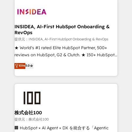
INSIDEA, AI-First HubSpot Onboarding &
RevOps
提供元：INSIDEA, AI-First HubSpot Onboarding & RevOps
★ World's #1 rated Elite HubSpot Partner, 500+
reviews on HubSpot, G2 & Clutch. ★ 150+ HubSpot
Certified Experts & Trainers across the team ★
Elite
5.0
1,500+ implementations across five continents ★ AI-
First, RevOps-led, Onboarding obsessed ★
Company of the Year 2024/25 INSIDEA helps
growing companies turn HubSpot into a revenue
engine. We onboard your team, migrate your data,
and build AI-powered workflows that drive adoption
from week one, in your time zone. What we do ➤
株式会社100
Onboarding: Live in weeks, with workflows built
提供元：株式会社100
around your business, not a template. ➤ Migration:
🏢 HubSpot × AI Agent × DX を統合する「Agentic