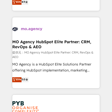
Elite
4.9
to your needs and sales objectives. With 125+
migrate, replatform, and scale smarter. We specialize
certifications, we are part of the most certified
in high-impact CRM and CMS migrations and
Canadian agencies, and we both hold Onboarding
onboarding from platforms like Salesforce, NetSuite,
Accreditations. Based in Canada (coast to coast), our
Zoho, Pardot, Marketo, Microsoft Dynamics, Wix,
services are offered in both English & French.
WordPress and legacy CRMs, turning fragmented
systems into unified, growth-ready HubSpot
architectures that accelerate revenue operations and
MO Agency HubSpot Elite Partner: CRM,
RevOps & AEO
performance. - Multi-object CRM migration, cleanup,
and implementation. - Pre-built and custom
提供元：MO Agency HubSpot Elite Partner: CRM, RevOps &
AEO
integrations across your full tech stack. - Custom
MO Agency is a HubSpot Elite Solutions Partner
object setup, CMS builds, and full-funnel automation.
offering HubSpot implementation, marketing
- Dashboards, lifecycle campaigns, and lead
automation, CRM and RevOps consulting, data
nurturing sequences. - Cross-hub setup across
Elite
5.0
architecture, sales enablement, lifecycle automation,
Marketing, Sales, Operations, and Service Hubs. -
lead scoring and revenue reporting. HubSpot,
Ongoing optimization, managed support, and
Salesforce and integrated enterprise stacks. Digital
scalable retainers. Let’s make HubSpot your most
Marketing, Answer Engine Optimisation, and
powerful growth engine. Built to convert, scale, and
Generative Engine Optimisation (AI Search),
drive results.