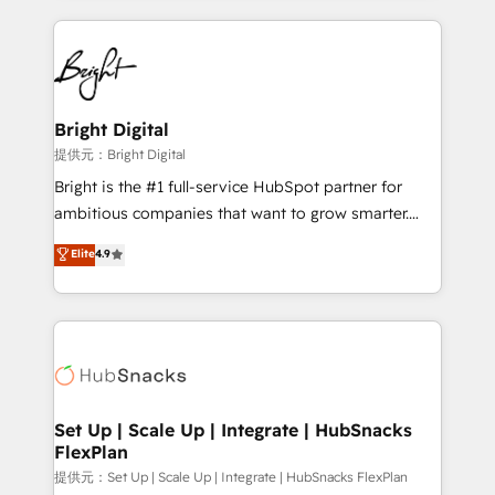
Growth-Driven Design Agency of the Year 🏆2015
automation, integration, and AI innovation to deliver
Became the 5th Agency to reach Diamond 🏆2014
lasting impact. We specialize in: • Turnkey and end-
HubSpot COS Performance Award 🏆2014 HubSpot
to-end HubSpot implementations • Onboarding for
COS Design Award 🏆2013 HubSpot Marketplace
Sales, Service, Marketing & Content Hubs • AI voice
Provider of the Year 🏆2011 Became a HubSpot
and chat agents, predictive automation, and smart
Bright Digital
Partner 📆Founded in 1997
workflows • Salesforce + HubSpot integration •
提供元：Bright Digital
RevOps and AI-driven sales enablement • Website
Bright is the #1 full-service HubSpot partner for
design and CMS development • ERP integration: SAP,
ambitious companies that want to grow smarter.
NetSuite, Microsoft Dynamics, … • Data cleansing
From HubSpot onboarding, to training, from
Elite
4.9
and CRM migration from any platform •
developing a new website to lead generation and
Client/member portals built on HubSpot • Custom
digital marketing; we do it all (and with great
and complex integrations: SAM.gov, GovWin,
results)! In short, our services include: - HubSpot
QuickBooks, PandaDoc, ClickUp, Shopify, Mapsly,
consultancy: onboarding, training, data migration -
WooCommerce, BuilderTrend, and more Experience
HubSpot development: websites, custom modules,
the difference — reach out to see how AI + HubSpot
integrations - Marketing & sales solutions: digital
can transform your business.
marketing, advertising, campaigns, content and
Set Up | Scale Up | Integrate | HubSnacks
FlexPlan
design We connect people, data and technology to
improve customer experiences. With our bright
提供元：Set Up | Scale Up | Integrate | HubSnacks FlexPlan