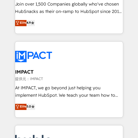
people, exciting ideas and can-do mentality, we
Join over 1,500 Companies globally who've chosen
ensure revenue growth on a daily basis. So tell us
HubSnacks as their on-ramp to HubSpot since 2014
your challenge; our passionate and growth driven
Simple pay-as-you-go plans that accelerate value...
Elite
4.9
team of 100+ experts is ready for you! Driving digital
1️⃣ Set Up | Onboarding New or Check-fixing existing
growth | www.brightdigital.com
HubSpot portals 2️⃣ Scale Up | 100% HubSpot Task
Execution... Global 24/7 ... All Experts 3️⃣ Integrate |
your entire Tech Stack with Custom Integrations
Slash months from your API Integration project... ⬅️
Click "Contact Business" ⬅️ to access 150+ Kickstart
Integration templates that put HubSpot in the center
IMPACT
of your tech stack, syncing... 🛍️ Shopify or
提供元：IMPACT
WooCommerce 💲 Stripe or Paypal 💰 Sage or
At IMPACT, we go beyond just helping you
Netsuite 🤖 Google or Microsoft ✍️ DocuSign or
implement HubSpot. We teach your team how to
PandaDoc 🌐 Avalara or Quaderno HubSnacks holds
master it. As the creators of the Endless Customers
Elite
5.0
the rare Advanced "Custom Integrations"
System™ (the next evolution of They Ask, You
Accreditation, securely sync data across... 🔄 any
Answer), we’re the only HubSpot partner built
apps, in any direction. Stuck on your old CRM..?
entirely around coaching and training. That means
Migrate | seamlessly off your old CRM onto a clean
we don’t do the work for you; we help you build the
new HubSpot portal with Advanced Website and