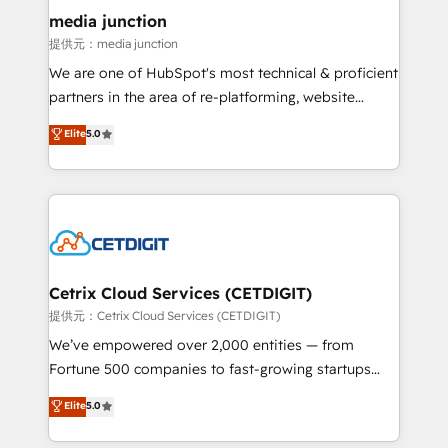
Mexico, USA, and Portugal—we've executed over a
media junction
hundred successful operations. Our approach,
提供元：media junction
rooted in RevOps principles, integrates analysis,
We are one of HubSpot's most technical & proficient
training, planning, and qualification. Leveraging
partners in the area of re-platforming, website
technology, data analytics, CRM optimization, and
design & development. We specialize in multi-hub
Elite
5.0
inbound marketing tactics, we focus on
implementations for mid-market & enterprise
understanding, nurturing, and converting leads.
companies. We are woman-owned, powered by
Partner with us to unlock your business's full
coffee, and we ❤️ dogs. We produce award-winning
potential and achieve sustained growth in today's
work for our clients. 🏆2023 Technical Expertise
competitive market.
Impact Award 🏆2022 Technical Expertise Impact
Award 🏆2022 Platform Migration Excellence Impact
Award 🏆2020 Elite Solutions Partner 🏆2019
Cetrix Cloud Services (CETDIGIT)
Integrations HubSpot Impact Award 🏆2019
提供元：Cetrix Cloud Services (CETDIGIT)
Marketing Enablement HubSpot Impact Award 🏆
We’ve empowered over 2,000 entities — from
2018 Website Design HubSpot Impact Award 🏆2017
Fortune 500 companies to fast-growing startups
Website Design HubSpot Impact Award 🏆2016
and nonprofits — to streamline operations, scale
Elite
5.0
Growth-Driven Design Agency of the Year 🏆2016
revenue, and unlock the full potential of HubSpot.
Sales Enablement HubSpot Impact Award 🏆2015
With deep technical and industry expertise, we fuse