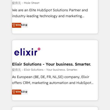
workflows 💼 Financial Services: compliant
提供元：Mole Street
workflows; audit-ready reporting ⚖️ Legal: client
We are an Elite HubSpot Solutions Partner and
intake; pipeline and document workflows 🛒 E-
industry-leading technology and marketing
Commerce: Shopify, WooCommerce; lifecycle and
consultancy. Our focus is on enterprise and mid-
Elite
5.0
revenue automation 🏢 Real Estate: deal pipelines;
market B2B companies globally that want a strategic
portfolio and lifecycle management 🏭
approach to execute their goals through creative
Manufacturing: ERP integrations; operational
applications of our solutions; Technical HubSpot
alignment 🛡️ Compliance & Data Considerations:
Consulting, Content Marketing, Growth-Driven
HIPAA-aware; CASL-compliant; GDPR-ready
Design, Migrations + Integrations. Mole Street’s
implementations where required 💡 Why 500+
mission is empowering others to realize their
Clients Choose Us: Elite Partner; technical, fast, and
greatness, which is achieved through creating
Elixir Solutions - Your business. Smarter.
built to scale.
absolute clarity, derived from a well-defined
提供元：Elixir Solutions - Your business. Smarter.
strategy, executed well, and reported on with clear
As European (BE, DE, FR, NL,SE) company, Elixir
results. The culture is driven by core values; Joy, Grit,
offers CRM, marketing automation and HubSpot
Accountability, Curiosity, Authenticity, Growth
integration products and services to mid-market
Elite
5.0
Mindedness, and Clarity. We are driven to win for the
and enterprise customers. We ensure that your sales,
collective good of the company and its clientele, and
service and marketing department operates in the
dedicated to breaking the mold from the agency of
most effective way, while at the same time