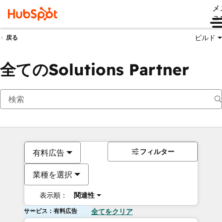
メ
ュ
ビルド
戻る
全てのSolutions Partner
フィルター
有料広告
業種を選択
表示順：
関連性
サービス：有料広告
全てをクリア