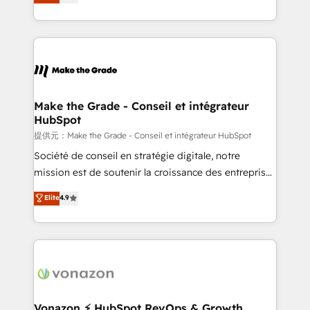
HubSpot un vrai levier de performance pour votre
organisation. Cela passe par la compréhension de
vos processus, la fiabilisation de vos données et
l'alignement de vos équipes — avant même d'ouvrir
la plateforme. Nos domaines d'intervention : -
Intégration & paramétrage HubSpot - Migration CRM
& reprise de données - Stratégie RevOps &
Make the Grade - Conseil et intégrateur
HubSpot
alignement Marketing / Sales - Data, reporting &
tableaux de bord - Onboarding, audit &
提供元：Make the Grade - Conseil et intégrateur HubSpot
optimisation - Intégrations métiers (ERP, téléphonie,
Société de conseil en stratégie digitale, notre
e-commerce) - Formation & accompagnement au
mission est de soutenir la croissance des entreprises
changement Nous intervenons auprès des PME, ETI
B2B à travers l’acquisition de nouveaux clients,
Elite
4.9
et grandes entreprises en France et à l'international,
l'intégration CRM et le développement des revenus
dans des secteurs variés : SaaS, immobilier,
auprès de vos comptes existants. En France et à
industrie, éducation, banque & assurance, transport
l'international, nous travaillons avec des ETI
& logistique.
ambitieuses, des grands groupes voulant aller au-
delà d’une simple transformation digitale et des
startups florissantes. Nos 3 grandes expertises sont :
➤ L’intégration de CRM et de méthodologie RevOps
Vonazon ⚡ HubSpot RevOps & Growth