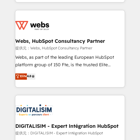
solve all your HubSpot challenges and improve user
sales, and service hubs • Built-in flexibility for
adoption, sales process and marketing results.
startups to global brands
Services 📚 Onboarding your team to HubSpot for
the first time 🔧 Designing and optimising your
HubSpot set-up for better results 🌐 Website design
and build using HubSpot 🔌 Integrating HubSpot
Webs, HubSpot Consultancy Partner
with other systems 🎓 Training your teams to be
提供元：Webs, HubSpot Consultancy Partner
HubSpot pros 📊 Lead generation services using
Webs, as part of the leading European HubSpot
HubSpot Why us? - SIX HubSpot Accreditations -
platform group of 150 Fte, is the trusted Elite
awarded by HubSpot after a rigorous process for
HubSpot CRM Partner offering you a roadmap on
Elite
4.8
CRM, Solutions Architecture, Onboarding , Data
maximizing EBITDA and achieving Commercial
Migration, Custom Integration & Platform
Excellence. With our targeted processes, we
Enablement -Onboarded over 500 businesses to
strengthen your digital transformation and minimize
HubSpot -Top 1% of partners worldwide -In-house
costs. As HubSpot's Advanced Accredited CRM
team of 25+ experts Contact us today to help you
Implementation partner, we provide expertise to
get more from your investment in HubSpot.
drive your business forward. Since 2015 we are fully
www.bbdboom.com
dedicated to HubSpot and with an experienced
DIGITALISIM - Expert Intégration HubSpot
team (50+), we work with reputable companies in
提供元：DIGITALISIM - Expert Intégration HubSpot
B2B sectors such as manufacturing, SaaS and