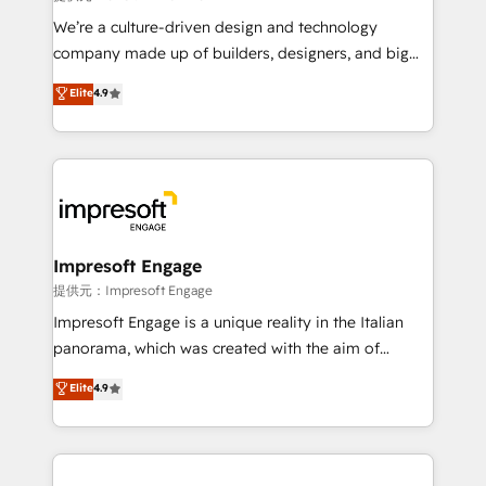
Portuguese, and English to design scalable strategies
We’re a culture-driven design and technology
that drive measurable growth. 🌎 Highlights: • 10+
company made up of builders, designers, and big
years as a HubSpot partner. • 2023 Impact Awards:
thinkers. We blend strategy, design, and
Elite
4.9
Platform Migration Excellence. • Top 3 Partner of the
development—always fueled by curiosity—to turn
Year LATAM 2022, 2023, 2024, 2025. • Partner of the
ideas, opportunities, and challenges into meaningful
Year 2024. • Organizer of Aliados.ai (AI, marketing &
experiences. To us, technology is more than just
tech global congress). 👉 Ready to scale your
code; it’s about creating things that are useful, cool,
business with HubSpot? Let Cebra’s experts help
and—most importantly—simple. That’s why we lean
you grow faster, smarter, and with impact.
into bold ideas and shape them into thoughtful
products and strategies that actually make a
Impresoft Engage
difference.
提供元：Impresoft Engage
Impresoft Engage is a unique reality in the Italian
panorama, which was created with the aim of
putting Customer Experience at the center by
Elite
4.9
creating digital environments capable of integrating
people, processes and data. We offer the best
digital solutions on the market, ranging from CRM
processes and technologies to digital strategy, from