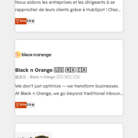
Nous aidons les entreprises et les dirigeants à se
business services. We prepare a customized
rapprocher de leurs clients grâce à HubSpot ! Chez
business case that demonstrates the value and
DIGITALISIM, nous avons l'intime conviction que la
Elite
5.0
impact of your digital transformation, including a
réussite des entreprises passe par l’innovation web,
detailed financial rationale with a focus on ROI and
le marketing digital, et la relation client ! C'est
TCO. As a trusted extension of your team, we
pourquoi, nos experts sont à la fois capables de
believe in the power of partnership. Together, we
gérer votre projet de création de site internet, votre
embark on a transformational journey that sets your
référencement, votre stratégie digitale et le pilotage
business up for long-term success. Unlock your
et l'intégration d'HubSpot ! Les grandes phases d'un
business. If not now, when?
projet HubSpot avec DIGITALISIM : 🧽 Nettoyage,
Black n Orange 🇺🇸 🇲🇽 🇨🇦
migration et intégration des bases de données. 🚀
提供元：Black n Orange 🇺🇸 🇲🇽 🇨🇦
Développement des interfaces avec vos logiciels
We don’t just optimize — we transform businesses.
métiers ⚙️ Configuration de la plateforme HubSpot
At Black n Orange, we go beyond traditional Inbound
📈 Configuration de rapports et tableaux de bord 🤝
Marketing with our exclusive methodologies:
Elite
5.0
Book Process & Guidelines utilisateurs 🎓
BOOMS and BOOST. Together, they form a powerful
Formations des utilisateurs
combination that has driven success for over 800
businesses worldwide. As Elite HubSpot Partners, we
specialize in crafting high-performance growth
strategies that integrate data-driven marketing,