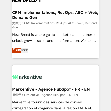
定の代行ではなく、設計の責任」を引き受け、部門横断
technical development team. - 19 HubSpot-certified
の統合・浸透・変革管理を実行します。 ▸ CMS戦略設
trainers to drive platform adoption. 📈 Revenue
CRM Implementations, RevOps, AEO + Web,
計・構築：リード獲得・CVR・SEOを前提にした情報設
Demand Gen
Generation - Full-funnel marketing and high-
計・導線設計・テンプレート設計をContent Hubで一体
performance advertising via Point Success Media. -
提供元：CRM Implementations, RevOps, AEO + Web, Demand
Gen
提供。 ▸ 既存CRM・MAからの移行支援：Salesforce・
Expert deployment of Breeze AI and custom agents
Marketo・Pardot等からの移行、カスタム設計、履歴
New Breed is where go-to-market teams partner to
to automate growth. 🏆 Elite Excellence - 8 platform
データ移行と活用設計まで。 ▸ AEO対応：ChatGPT・
unlock growth, scale, and transformation. We help
accreditations and deep HIPAA-compliance
Perplexity等のAI検索からの流入・引用を前提にコンテ
companies activate HubSpot’s AI-powered
expertise. - A team of 250+ experts dedicated to
Elite
5.0
ンツとサイト構造を最適化。 🏆 なぜ100incを選ぶの
customer platform and operationalize HubSpot’s
your resilient growth.
か？ ✓ HubSpot Eliteパートナー認定 ✓ HubSpotアワ
Loop Marketing framework through expert-led
ード受賞・HUGリーダー ✓ ISO27001:2022 /
services, smart agents, and purpose-built apps,
ISO9001:2015 取得 ✓ 400社以上の導入実績 ✓
tailored to your business. Together, we unlock
HubSpot大百科 出版 CRM・AI活用に関するご相談、現
results, fast. ⚙️CRM & RevOps: Align all Hubs to your
状整理の壁打ちなど、構想段階からお気軽にお問い合わ
buyer journey for clean data, scalability, & reporting.
せください。
🎯Demand Gen & ABM: Drive pipeline with inbound,
Markentive - Agence HubSpot - FR - EN
ABM, AEO, SEO, & paid media. 👩‍💻Web Design:
提供元：Markentive - Agence HubSpot - FR - EN
Build high-performing websites with UX, messaging,
Markentive fournit des services de conseil,
& conversion strategy that drive results. 🤖AI
d'intégration et d'agence dans la région EMEA et