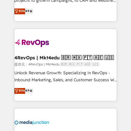
projects to growth campaigns, to CRM and websites.
HubSpot experts backed by over 10+ years of
Hire an agency that's experienced in every inch of
Elite
4.9
HubSpot experience ✔️Flexible pricing models —
HubSpot and willing to work hand-in-hand with your
Hourly-fee (assigned one Dedicated HubSpot
team to simplify the complex and build a better
Admin); Monthly-fee (HubSpot Admin + Project
experience for your team and customers.
Manager); and Fixed Project Cost (as per
requirement). ✔️Helped over 25,000+ customers so
far with our HubSpot solutions. ✔️Bespoke apps &
on-demand bundle services. Connect with us today!
4RevOps | Mkt4edu 🇧🇷 🇲🇽 🇵🇹 🇦🇪 🇺🇸
提供元：4RevOps | Mkt4edu 🇧🇷 🇲🇽 🇵🇹 🇦🇪 🇺🇸
Unlock Revenue Growth: Specializing in RevOps -
Inbound Marketing, Sales, and Customer Success We
specialize in driving revenue growth for companies
Elite
4.9
across industries through tailored marketing, sales,
and customer success strategies, utilizing RevOps
methodologies. As Latin America's largest HubSpot
partner and a global leader in education market, we
offer unparalleled insights. Operating in five
countries—Brazil, UAE (Abu Dhabi/Dubai/Sharjah),