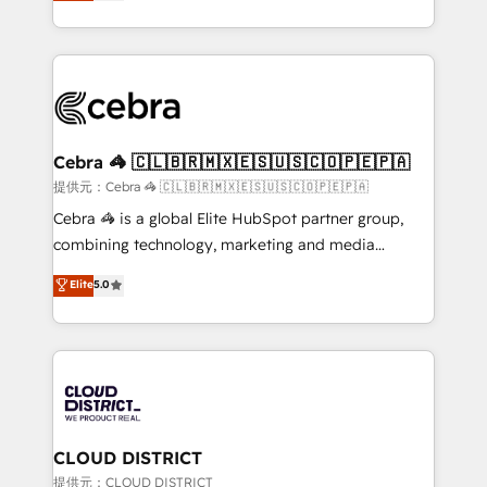
developers, designers, and marketers handles all
our commitment to data security and compliance. At
aspects of your HubSpot. ✨ 400+ global clients ✨
OneMetric, we help revenue teams focus on the
100+ seamless migrations from 15+ different CRMs
OneMetric that matters most: revenue.
✨ 100,000+ hours in HubSpot projects, 75+ full Hub
implementations, and 5,000+ pages ✨ CS: Clients
generating 7-digit MRR from inbound campaigns ✨
CS: 245% organic growth & +751% new visitors for a
Cebra 🦓 🇨🇱🇧🇷🇲🇽🇪🇸🇺🇸🇨🇴🇵🇪🇵🇦
full-funnel HubSpot project ✨ CS: 415% conversion
提供元：Cebra 🦓 🇨🇱🇧🇷🇲🇽🇪🇸🇺🇸🇨🇴🇵🇪🇵🇦
boost with a new HubSpot site Recognized leaders:
Cebra 🦓 is a global Elite HubSpot partner group,
🏆 HubSpot Platform Migration Impact Award 🏆
combining technology, marketing and media
Clutch HubSpot Global Leader 🏆 Finalist: HubSpot
expertise across Latin America and Southern
Elite
5.0
Inbound Campaign of the Year 🏆 Gold AVA Digital
Europe, with teams across 7 countries. Born in Chile,
Award for Best Website 🌟 Accreditations: CRM
we combine local insight with international reach to
Implementation, HubSpot Content Experience, CRM
help businesses grow through technology, creativity,
Data Migration & Custom Integration
AI and strategy. For over 12 years, we’ve delivered
500+ HubSpot implementations, building end-to-
end solutions that integrate CRM, AI automation,
inbound and loop marketing, content, and digital
CLOUD DISTRICT
creativity. Our multicultural team works in Spanish,
提供元：CLOUD DISTRICT