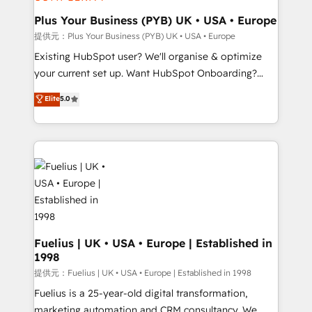
HubSpot Content Hub, WordPress development,
B2B SEO, paid media, and content. We work with
Plus Your Business (PYB) UK • USA • Europe
enterprise and growth-led companies across
提供元：Plus Your Business (PYB) UK • USA • Europe
technology, professional services, financial services
Existing HubSpot user? We'll organise & optimize
and industrial sectors. Offices in Johannesburg, Cape
your current set up. Want HubSpot Onboarding?
Town and London. 500+ HubSpot CRM
We'll customise your CRM & automate your business
Elite
5.0
implementations delivered. AI visibility coverage
processes. Welcome to our Profile! We can help
across ChatGPT, Claude, Perplexity, Gemini and
with... • CRM implementation, reports & workflows,
Google AI Overviews. HubSpot Impact Award -
and team training • CRM migration: Salesforce,
Customer First HubSpot Impact Award - Integrations
Pipedrive, Dynamics etc • Technical projects inc.
Innovation HubSpot Impact Award - Platform
Custom API integrations A little about us... • Boutique
Migration Excellence HubSpot Impact Award -
'Elite' Team (12 super skilled members) • 150+ Clients
Platform Excellence 35+ full-time HubSpot
for Sales Hub, Marketing Hub, Service Hub, Data
professionals.
Hub and Website (CMS) • ISO/IEC 27001:2022, ISO
9001:2015 and now... ISO 42001: 2023 certified •
Fuelius | UK • USA • Europe | Established in
1998
Exclusive AI 'GuardHub' governance framework,
based on ISO 42001 - helping you 'organise
提供元：Fuelius | UK • USA • Europe | Established in 1998
complexity' 𝗥𝗲𝗮𝗱𝘆 𝗳𝗼𝗿 𝘁𝗵𝗲 𝗻𝗲𝘅𝘁 𝘀𝘁𝗲𝗽? Click the
Fuelius is a 25-year-old digital transformation,
👈 '𝗖𝗼𝗻𝘁𝗮𝗰𝘁 𝗯𝘂𝘀𝗶𝗻𝗲𝘀𝘀' button to get in touch
marketing automation and CRM consultancy. We