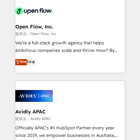
the past into the consultancy of the future. Great
leveraging your commercial data for a fully
things are happening.
integrated buyers journey. Elixir is located in
Brussels, Munich, Cologne "Köln", Paris, Amsterdam
and Stockholm Elixir is a first mover and leader
Open Flow, Inc.
when it comes to HubSpot sales and service
提供元：Open Flow, Inc.
implementations, highly renowned for our business
We’re a full-stack growth agency that helps
acumen, process (re-)design experience and a
ambitious companies scale and thrive. How? By
massive amount of success stories in this area. We
upgrading and streamlining every single revenue-
Elite
5.0
integrate HubSpot with complex solutions like SAP,
generating aspect of your business. We’re proud
MicroSoft, custom solutions,... Our company also has
HubSpot Elite Solutions Partners and devout CRM
strong experience with HubSpot UI extensions,
nerds who can harness HubSpot’s custom digital
mobile apps for Field Service Mgt and Retail
tools to improve each touchpoint of your customer
execution, CPQ, customer portals and HubSpot CMS
experience. Working hand-in-hand with your team,
developments. And we're champions when it comes
we’ll assemble a RevOps machine that drives more
to complex data migrations.
traffic, generates better leads and crushes your
Avidly APAC
revenue goals. We've worked with thousands of
提供元：Avidly APAC
HubSpot customers and we'd love to work with you
Officially APAC's #1 HubSpot Partner every year
too! Clients come to us for: Advanced CRM solutions
since 2019, we empower businesses in Australia,