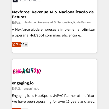
Hubs, plus migrations from Salesforce, Pipedrive, RD
Station, Freshdesk, Intercom, and more. Custom
Nexforce: Revenue AI & Nacionalização de
Faturas
objects, automations, and integrations built for
growth. 🚀 AI-Driven GTM Orchestration Unify
提供元：Nexforce: Revenue AI & Nacionalização de Faturas
HubSpot with LinkedIn, WhatsApp, email, paid
A Nexforce ajuda empresas a implementar otimizar
media, and AI voice to drive pipeline. 🤖 AI Custom
e operar a HubSpot com mais eficiência e
Agent Development Deploy AI agents for
previsibilidade de receita. Combinamos Revenue
Elite
5.0
prospecting, follow-ups, service triage, and
Operations (RevOps) e Inteligência Artificial para
knowledge retrieval—built in HubSpot. ⚡ Fast-Track
estruturar processos integrar sistemas organizar
& Growth-Track Services Fast-Track: Rapid HubSpot
dados e automatizar operações. O objetivo é
onboarding in weeks Growth-Track: Unlock
transformar a HubSpot em um verdadeiro sistema
advanced optimization & adoption 📍 São Paulo, BR
operacional de receita conectando equipes
• Des Moines, IA • New York, NY
tecnologia e dados em uma operação integrada.
Também somos distribuidores oficiais da HubSpot
engaging.io
e de mais de 150 softwares globais permitindo
提供元：engaging.io
contratar e pagar a HubSpot em reais com nota
Engaging.io is HubSpot's JAPAC Partner of the Year!
fiscal no Brasil e gerar economia de até 50% na
We have been operating for over 16 years and are
contratação de softwares internacionais.
one of HubSpot's most experienced and technically