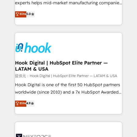
solutions that work with your actual headcount and
experts helps mid-market manufacturing companies
constraints. By the Numbers 🏆 Top 1% of all
achieve real growth. We specialize in delivering
Elite
5.0
HubSpot partners 🔄 Top 5% globally in client
tailored solutions that drive results by leveraging
retention 📅 8+ years of consistent results since 2017
HubSpot’s platform and data to fuel success.
Who We Serve Revenue teams, marketing leaders,
Technical Solutions: - HubSpot Technical Consulting -
and sales ops at mid-market companies ready to
HubSpot CRM Implementation - HubSpot
move beyond spreadsheets into unified systems
Onboarding - Data Migration & Integrations -
that drive real business results.
Technical Audit & Optimization Strategic Solutions: -
Revenue Operations - Inbound Marketing -
Hook Digital | HubSpot Elite Partner —
LATAM & USA
Outbound Marketing - HubSpot CMS Website
Design & Development We empower our clients to
提供元：Hook Digital | HubSpot Elite Partner — LATAM & USA
reach their full potential by providing transparent,
Hook Digital is one of the first 50 HubSpot partners
relationship-driven support. With over 300 HubSpot
worldwide (since 2010) and a 7x HubSpot Awarded
certifications and accreditations, we deliver both the
Elite Partner. With 500+ projects across the U.S.,
Elite
4.9
technical know-how and strategic guidance you
Brazil, and LATAM, we combine global expertise with
need to succeed.
regional experience. Today, we are Brazil’s largest
HubSpot Elite Partner—trusted by companies across
the Americas to scale smarter. ⚙️ CRM
Implementation & Migration Onboarding across all