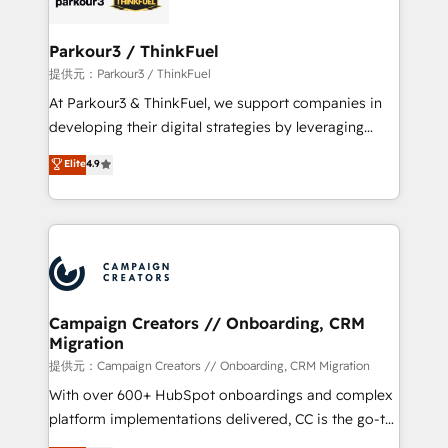
automation, and revenue intelligence to help
companies scale faster and smarter. 🔹 BOOMS:
Parkour3 / ThinkFuel
Demand generation for all your buyers With BOOMS,
提供元：Parkour3 / ThinkFuel
you invest in 100% of your buyers, accelerating your
At Parkour3 & ThinkFuel, we support companies in
growth and positioning yourself as an undisputed
developing their digital strategies by leveraging
leader. 🔹 BOOST: Optimize your digital
technologies and automating their marketing and
Elite
4.9
transformation process A methodology designed to
sales processes to generate growth. Our offer spans
implement HubSpot effectively and optimize your
from Strategy to Operations. We specialize in CRM
digital processes. 🔹 Trusted by Industry Leaders
onboarding and implementation, web design, sales
With an average rating of 4.9/5 and a proven track
& marketing automation, and digital marketing. With
record of business transformation, our growth-first
extensive experience working with tech companies
approach has helped brands dominate their
and manufacturers since 2002, we are committed to
markets.
empowering our clients and developing their
Campaign Creators // Onboarding, CRM
Migration
autonomy. Get to grips with HubSpot through
guided implementation and seamless integration of
提供元：Campaign Creators // Onboarding, CRM Migration
the CRM platform into your digital ecosystem. Would
With over 600+ HubSpot onboardings and complex
you like support in deploying your inbound
platform implementations delivered, CC is the go-to
marketing strategy? We'll provide support tailored
Elite Solutions Partner for businesses ready to