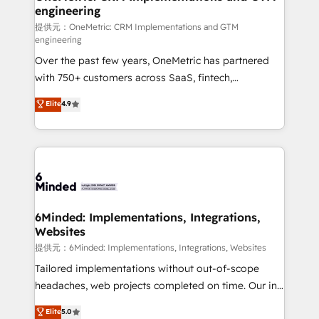
engineering
that simplify complexity, boost performance, and
turn innovation into real impact. 🌍 Highlights •
提供元：OneMetric: CRM Implementations and GTM
engineering
HubSpot Partner since 2012 • 2022 EMEA Impact
Over the past few years, OneMetric has partnered
Award: Best Integration • 150+ successful HubSpot
with 750+ customers across SaaS, fintech,
projects • Clients in 30+ industries • Proprietary
healthcare, real estate, and other industries. With
technology for integrations • Multilingual team:
Elite
4.9
150+ HubSpot-certified experts, we deliver scalable
English, Spanish, Portuguese & Italian 👉 Grow
solutions to complex GTM and RevOps challenges.
smarter with AI and HubSpot.
Our Expertise 🔹 Onboarding & Implementation:
Accredited HubSpot Partner, ensuring smooth setup
tailored to your GTM motion. 🔹 Migrations:
Accredited HubSpot Partner, ensuring migration
from other CRMs to HubSpot without data loss or
6Minded: Implementations, Integrations,
Websites
downtime. 🔹 RevOps Strategy: Align teams,
processes, and data to drive revenue efficiency. 🔹
提供元：6Minded: Implementations, Integrations, Websites
Integrations: Connect HubSpot with your tech stack
Tailored implementations without out-of-scope
for better adoption. 🔹 Custom Solutions: Build
headaches, web projects completed on time. Our in-
tailored apps, workflows, and configurations. We are
house team of certified CRM architects, experts,
Elite
5.0
SOC 2 Type II and ISO 27001 certified, reinforcing