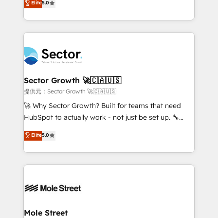
Elite
5.0
Oferecemos ainda agentes de IA especializados em
capable Agency Partners globally. We specialise in
HubSpot que automatizam tarefas executam rotinas
complex CRM migrations, implementations,
no CRM e mantêm os dados organizados, como um
integrations, custom CMS portal development,
especialista operando a plataforma 24/7. Hoje 300+
design & UX for mid to large to multi national
empresas em 13 países utilizam a Nexforce. Somos
businesses. Our teams are based in North America
a maior parceira da HubSpot na América Latina e
and APAC. We are HubSpot's top-ranked Advanced
líder no ranking global de sucesso do cliente da
Implementation Certified Partner and we contribute
Sector Growth 🚀🇨🇦🇺🇸
HubSpot.
to their advisory council. We strive to do 'good work
提供元：Sector Growth 🚀🇨🇦🇺🇸
with good people' and have worked with incredible
🚀 Why Sector Growth? Built for teams that need
brands. You can see some of them on our website,
HubSpot to actually work - not just be set up. 🔧
along with plenty of case studies.
HubSpot Experts: Onboarding, migrations,
Elite
5.0
automation, and training built for adoption. ⚡ Highly
Technical Execution: ERP, EMR and Custom
Integrations; complex builds delivered in weeks, not
months. 🤖 AI Consulting & Agents: AI-powered
workflows; automation agents; process optimization
inside HubSpot. 🏆 Industry Experience: 🏥
Healthcare: HIPAA implementations; secure data
Mole Street