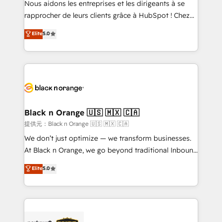
Nous aidons les entreprises et les dirigeants à se
business services. We prepare a customized
rapprocher de leurs clients grâce à HubSpot ! Chez
business case that demonstrates the value and
DIGITALISIM, nous avons l'intime conviction que la
Elite
5.0
impact of your digital transformation, including a
réussite des entreprises passe par l’innovation web,
detailed financial rationale with a focus on ROI and
le marketing digital, et la relation client ! C'est
TCO. As a trusted extension of your team, we
pourquoi, nos experts sont à la fois capables de
believe in the power of partnership. Together, we
gérer votre projet de création de site internet, votre
embark on a transformational journey that sets your
référencement, votre stratégie digitale et le pilotage
business up for long-term success. Unlock your
et l'intégration d'HubSpot ! Les grandes phases d'un
business. If not now, when?
projet HubSpot avec DIGITALISIM : 🧽 Nettoyage,
Black n Orange 🇺🇸 🇲🇽 🇨🇦
migration et intégration des bases de données. 🚀
提供元：Black n Orange 🇺🇸 🇲🇽 🇨🇦
Développement des interfaces avec vos logiciels
We don’t just optimize — we transform businesses.
métiers ⚙️ Configuration de la plateforme HubSpot
At Black n Orange, we go beyond traditional Inbound
📈 Configuration de rapports et tableaux de bord 🤝
Marketing with our exclusive methodologies:
Elite
5.0
Book Process & Guidelines utilisateurs 🎓
BOOMS and BOOST. Together, they form a powerful
Formations des utilisateurs
combination that has driven success for over 800
businesses worldwide. As Elite HubSpot Partners, we
specialize in crafting high-performance growth
strategies that integrate data-driven marketing,