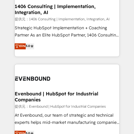
allowing companies to optimize processes and meet
1406 Consulting | Implementation,
Integration, AI
the needs of the customer. We are part of Impresoft
Group, a group of specialized and complementary
提供元：1406 Consulting | Implementation, Integration, AI
companies that divide their offer into 4
Strategic HubSpot Implementation + Coaching
Competence Centers: Smart Manufacturing,
Partner As an Elite HubSpot Partner, 1406 Consulting
Customer First, Enabling Technologies & Security.
helps mid-market revenue teams transform how
Elite
5.0
The synergies generated by these integrations,
they sell, market, and serve. We don't just build your
together with the combination of talents, skills,
HubSpot—we teach your team to own it, then stay
solutions and services, have allowed the group to
to help you keep winning. What We Do ⚙️ CRM
build an unrivaled offering portfolio on the market
Implementations across Marketing, Sales, Service,
to accompany companies on their digital
Data & Content 📈 Sales & Marketing Alignment +
transformation journey.
Revenue Team Enablement 🤖 Breeze AI & Custom
Agent Creation 🔄 Custom Integrations & Data
Evenbound | HubSpot for Industrial
Companies
Migration Why 1406 We become part of your team.
Your team learns while we build. We fix what others
提供元：Evenbound | HubSpot for Industrial Companies
broke. Built for mid-market reality—practical
At Evenbound, our team of strategic and technical
solutions that work with your actual headcount and
experts helps mid-market manufacturing companies
constraints. By the Numbers 🏆 Top 1% of all
achieve real growth. We specialize in delivering
Elite
5.0