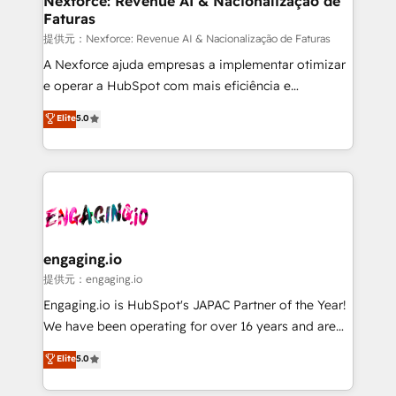
Nexforce: Revenue AI & Nacionalização de
Faturas
objects, automations, and integrations built for
growth. 🚀 AI-Driven GTM Orchestration Unify
提供元：Nexforce: Revenue AI & Nacionalização de Faturas
HubSpot with LinkedIn, WhatsApp, email, paid
A Nexforce ajuda empresas a implementar otimizar
media, and AI voice to drive pipeline. 🤖 AI Custom
e operar a HubSpot com mais eficiência e
Agent Development Deploy AI agents for
previsibilidade de receita. Combinamos Revenue
Elite
5.0
prospecting, follow-ups, service triage, and
Operations (RevOps) e Inteligência Artificial para
knowledge retrieval—built in HubSpot. ⚡ Fast-Track
estruturar processos integrar sistemas organizar
& Growth-Track Services Fast-Track: Rapid HubSpot
dados e automatizar operações. O objetivo é
onboarding in weeks Growth-Track: Unlock
transformar a HubSpot em um verdadeiro sistema
advanced optimization & adoption 📍 São Paulo, BR
operacional de receita conectando equipes
• Des Moines, IA • New York, NY
tecnologia e dados em uma operação integrada.
Também somos distribuidores oficiais da HubSpot
engaging.io
e de mais de 150 softwares globais permitindo
提供元：engaging.io
contratar e pagar a HubSpot em reais com nota
Engaging.io is HubSpot's JAPAC Partner of the Year!
fiscal no Brasil e gerar economia de até 50% na
We have been operating for over 16 years and are
contratação de softwares internacionais.
one of HubSpot's most experienced and technically
Elite
5.0
Oferecemos ainda agentes de IA especializados em
capable Agency Partners globally. We specialise in
HubSpot que automatizam tarefas executam rotinas
complex CRM migrations, implementations,