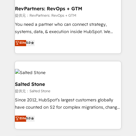
we turn complexity into clarity, human at global
scale. 🏆 HubSpot’s CEO called us “the partner of the
RevPartners: RevOps + GTM
future.” Others agree it is proof of trust built through
提供元：RevPartners: RevOps + GTM
measurable impact.
You need a partner who can connect strategy,
systems, data, & execution inside HubSpot. We
bridge the gap where most agencies fall short by
Elite
5.0
combining GTM strategy with technical execution to
solve the right problem with the right solution. As the
only firm in the world to hold Elite Partner
Accreditations with both HubSpot and Clay, our
clients gain a unique advantage in CRM architecture,
pipeline generation, data intelligence, and go-to-
Salted Stone
market execution. Why B2B Businesses Choose RP: -
提供元：Salted Stone
Secure: Soc2 compliant 🛡️ - Pricing: Implementations
Since 2012, HubSpot’s largest customers globally
starting at $1,5k 💵 - Speed: Launch in 14 days ⚡ -
have counted on S2 for complex migrations, change
Global: 250 professionals across five continents 🌐 -
management, systems integration, and creative
Scale: Fastest tiering Elite HubSpot Partner 🪴 -
Elite
5.0
solutions that deliver measurable impact and
Sales Hub: More implementations than any other
transform brand experiences As one of the few full-
Partner 💻 - Migrations: We convert Salesforce