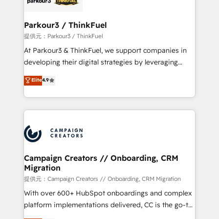
automation, and revenue intelligence to help
companies scale faster and smarter. 🔹 BOOMS:
Parkour3 / ThinkFuel
Demand generation for all your buyers With BOOMS,
提供元：Parkour3 / ThinkFuel
you invest in 100% of your buyers, accelerating your
At Parkour3 & ThinkFuel, we support companies in
growth and positioning yourself as an undisputed
developing their digital strategies by leveraging
leader. 🔹 BOOST: Optimize your digital
technologies and automating their marketing and
Elite
4.9
transformation process A methodology designed to
sales processes to generate growth. Our offer spans
implement HubSpot effectively and optimize your
from Strategy to Operations. We specialize in CRM
digital processes. 🔹 Trusted by Industry Leaders
onboarding and implementation, web design, sales
With an average rating of 4.9/5 and a proven track
& marketing automation, and digital marketing. With
record of business transformation, our growth-first
extensive experience working with tech companies
approach has helped brands dominate their
and manufacturers since 2002, we are committed to
markets.
empowering our clients and developing their
Campaign Creators // Onboarding, CRM
Migration
autonomy. Get to grips with HubSpot through
guided implementation and seamless integration of
提供元：Campaign Creators // Onboarding, CRM Migration
the CRM platform into your digital ecosystem. Would
With over 600+ HubSpot onboardings and complex
you like support in deploying your inbound
platform implementations delivered, CC is the go-to
marketing strategy? We'll provide support tailored
Elite Solutions Partner for businesses ready to