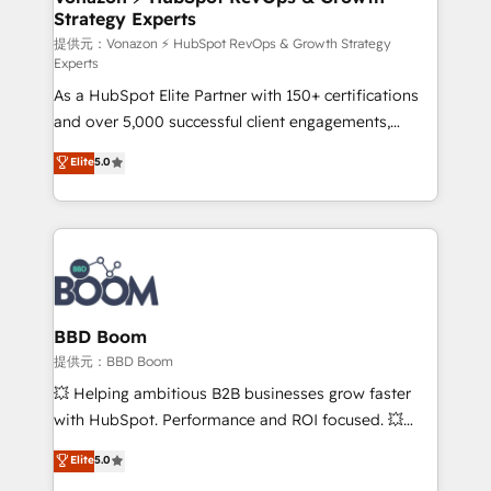
Strategy Experts
pour aligner les équipes marketing, commerciales et
support client (data migration, synchronisation API,
提供元：Vonazon ⚡ HubSpot RevOps & Growth Strategy
Experts
audit et maintenance) ➤ La création de sites internet
As a HubSpot Elite Partner with 150+ certifications
de conversion qui transforment les visiteurs en
and over 5,000 successful client engagements,
opportunités d'affaires ➤ La mise en place de
Vonazon turns marketing complexity into
stratégies d'acquisition marketing (SEO, SEA,
Elite
5.0
measurable, scalable growth. From onboarding to
inbound, automatisation marketing, ABM, IA,
enterprise-grade campaigns, our in-house team
emailing) Informations clés : - 10 ans d'expérience -
builds scalable strategies that drive long-term
100+ intégrations CRM HubSpot réussies - 40
revenue. ⚙️ HubSpot Integration & Optimization •
experts conseil - 150 certifications HubSpot
Seamless CRM, CMS, and automation setup •
cumulées
Complex platform migrations and data cleanups •
Custom APIs and third-party integrations 📈 End-to-
BBD Boom
End Revenue Acceleration • Lifecycle marketing and
提供元：BBD Boom
pipeline growth programs • Sales enablement tools
💥 Helping ambitious B2B businesses grow faster
and CRM optimization • Retention strategies with
with HubSpot. Performance and ROI focused. 💥
customer journey mapping 🏅 Elite-Level HubSpot
BBD Boom is the HubSpot partner that can help you
Elite
5.0
Execution • 750+ onboardings and 2,000+
to HubSpot Better. We work with your teams to
implementations • Deep expertise across marketing,