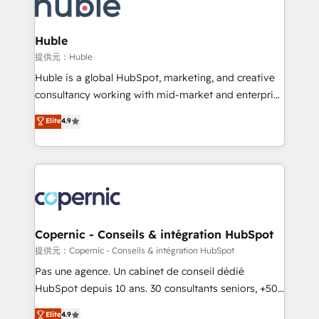
skills, processes, and internal team you need to
CRM Migrations using our in-house "HubScrub" Tool.
attract the right buyers, close deals faster, and grow
without outside dependencies. You’ll learn how to: •
Huble
Set up, audit, and organize your HubSpot portal •
提供元：Huble
Get your sales team fully using HubSpot • Track
Huble is a global HubSpot, marketing, and creative
pipeline and revenue across the entire buyer journey
consultancy working with mid-market and enterprise
• Build an in-house marketing team that drives
businesses. We go beyond implementation, shaping
Elite
4.9
growth • Create content and videos that attract
the strategy, processes, and teams that turn
buyers • Use AI to scale smarter Our coaching-led
HubSpot into a genuine growth engine. Named
approach works best for companies that are done
HubSpot's Global Partner of the Year in 2024,
with outsourcing and ready to build something that
consistently ranked among their top 5 partners
lasts. So if you're ready to become the most trusted
worldwide, and with over 15 years in the ecosystem,
voice in your market, let’s talk.
Huble has built a track record that speaks for itself.
One company, one operating model, delivering
Copernic - Conseils & intégration HubSpot
across offices and consulting teams in the UK, USA,
提供元：Copernic - Conseils & intégration HubSpot
Canada, Germany, France, Belgium, Singapore, and
Pas une agence. Un cabinet de conseil dédié
South Africa. Certified compliant with ISO/IEC
HubSpot depuis 10 ans. 30 consultants seniors, +500
27001:2022 and ISO 9001:2015 across all seven
clients, un ROI mesurable. Notre mission : faire de
Elite
4.9
international offices and 175+ employees.