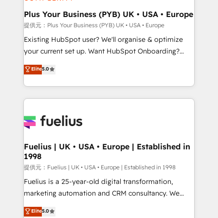
HubSpot Content Hub, WordPress development,
B2B SEO, paid media, and content. We work with
Plus Your Business (PYB) UK • USA • Europe
enterprise and growth-led companies across
提供元：Plus Your Business (PYB) UK • USA • Europe
technology, professional services, financial services
Existing HubSpot user? We'll organise & optimize
and industrial sectors. Offices in Johannesburg, Cape
your current set up. Want HubSpot Onboarding?
Town and London. 500+ HubSpot CRM
We'll customise your CRM & automate your business
Elite
5.0
implementations delivered. AI visibility coverage
processes. Welcome to our Profile! We can help
across ChatGPT, Claude, Perplexity, Gemini and
with... • CRM implementation, reports & workflows,
Google AI Overviews. HubSpot Impact Award -
and team training • CRM migration: Salesforce,
Customer First HubSpot Impact Award - Integrations
Pipedrive, Dynamics etc • Technical projects inc.
Innovation HubSpot Impact Award - Platform
Custom API integrations A little about us... • Boutique
Migration Excellence HubSpot Impact Award -
'Elite' Team (12 super skilled members) • 150+ Clients
Platform Excellence 35+ full-time HubSpot
for Sales Hub, Marketing Hub, Service Hub, Data
Fuelius | UK • USA • Europe | Established in
professionals.
1998
Hub and Website (CMS) • ISO/IEC 27001:2022, ISO
9001:2015 and now... ISO 42001: 2023 certified •
提供元：Fuelius | UK • USA • Europe | Established in 1998
Exclusive AI 'GuardHub' governance framework,
Fuelius is a 25-year-old digital transformation,
based on ISO 42001 - helping you 'organise
marketing automation and CRM consultancy. We
complexity' 𝗥𝗲𝗮𝗱𝘆 𝗳𝗼𝗿 𝘁𝗵𝗲 𝗻𝗲𝘅𝘁 𝘀𝘁𝗲𝗽? Click the
enable mid-market and enterprise clients to
Elite
5.0
👈 '𝗖𝗼𝗻𝘁𝗮𝗰𝘁 𝗯𝘂𝘀𝗶𝗻𝗲𝘀𝘀' button to get in touch
maximise their return from digital and fuel their