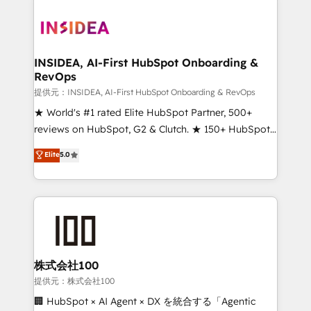
INSIDEA, AI-First HubSpot Onboarding &
RevOps
提供元：INSIDEA, AI-First HubSpot Onboarding & RevOps
★ World's #1 rated Elite HubSpot Partner, 500+
reviews on HubSpot, G2 & Clutch. ★ 150+ HubSpot
Certified Experts & Trainers across the team ★
Elite
5.0
1,500+ implementations across five continents ★ AI-
First, RevOps-led, Onboarding obsessed ★
Company of the Year 2024/25 INSIDEA helps
growing companies turn HubSpot into a revenue
engine. We onboard your team, migrate your data,
and build AI-powered workflows that drive adoption
from week one, in your time zone. What we do ➤
株式会社100
Onboarding: Live in weeks, with workflows built
提供元：株式会社100
around your business, not a template. ➤ Migration:
🏢 HubSpot × AI Agent × DX を統合する「Agentic