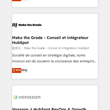
HubSpot un vrai levier de performance pour votre
organisation. Cela passe par la compréhension de
vos processus, la fiabilisation de vos données et
l'alignement de vos équipes — avant même d'ouvrir
la plateforme. Nos domaines d'intervention : -
Intégration & paramétrage HubSpot - Migration CRM
& reprise de données - Stratégie RevOps &
Make the Grade - Conseil et intégrateur
HubSpot
alignement Marketing / Sales - Data, reporting &
tableaux de bord - Onboarding, audit &
提供元：Make the Grade - Conseil et intégrateur HubSpot
optimisation - Intégrations métiers (ERP, téléphonie,
Société de conseil en stratégie digitale, notre
e-commerce) - Formation & accompagnement au
mission est de soutenir la croissance des entreprises
changement Nous intervenons auprès des PME, ETI
B2B à travers l’acquisition de nouveaux clients,
Elite
4.9
et grandes entreprises en France et à l'international,
l'intégration CRM et le développement des revenus
dans des secteurs variés : SaaS, immobilier,
auprès de vos comptes existants. En France et à
industrie, éducation, banque & assurance, transport
l'international, nous travaillons avec des ETI
& logistique.
ambitieuses, des grands groupes voulant aller au-
delà d’une simple transformation digitale et des
startups florissantes. Nos 3 grandes expertises sont :
➤ L’intégration de CRM et de méthodologie RevOps
Vonazon ⚡ HubSpot RevOps & Growth