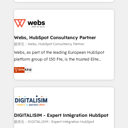
solve all your HubSpot challenges and improve user
sales, and service hubs • Built-in flexibility for
adoption, sales process and marketing results.
startups to global brands
Services 📚 Onboarding your team to HubSpot for
the first time 🔧 Designing and optimising your
HubSpot set-up for better results 🌐 Website design
and build using HubSpot 🔌 Integrating HubSpot
Webs, HubSpot Consultancy Partner
with other systems 🎓 Training your teams to be
提供元：Webs, HubSpot Consultancy Partner
HubSpot pros 📊 Lead generation services using
Webs, as part of the leading European HubSpot
HubSpot Why us? - SIX HubSpot Accreditations -
platform group of 150 Fte, is the trusted Elite
awarded by HubSpot after a rigorous process for
HubSpot CRM Partner offering you a roadmap on
Elite
4.8
CRM, Solutions Architecture, Onboarding , Data
maximizing EBITDA and achieving Commercial
Migration, Custom Integration & Platform
Excellence. With our targeted processes, we
Enablement -Onboarded over 500 businesses to
strengthen your digital transformation and minimize
HubSpot -Top 1% of partners worldwide -In-house
costs. As HubSpot's Advanced Accredited CRM
team of 25+ experts Contact us today to help you
Implementation partner, we provide expertise to
get more from your investment in HubSpot.
drive your business forward. Since 2015 we are fully
www.bbdboom.com
dedicated to HubSpot and with an experienced
DIGITALISIM - Expert Intégration HubSpot
team (50+), we work with reputable companies in
提供元：DIGITALISIM - Expert Intégration HubSpot
B2B sectors such as manufacturing, SaaS and