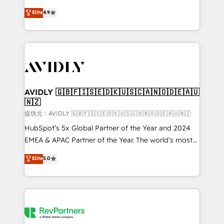
Strategy: Activate Breeze Agents, configure HubSpot
North America. Avec plus de 115 experts en
Elite
4.9
AI, & maximize AEO with tailored AI services. 🧩
marketing automation, Growth, Revops, CRM et
Integrations: Extend HubSpot with custom
webdesign. Markentive is both a consulting firm, a
integrations, hosting, & maintenance.
digital agency and an integrator. With over 115
experts in marketing automation, growth, revops,
CRM and webdesign (We focus on EMEA - USA
customers).
AVIDLY 🇬🇧🇫🇮🇸🇪🇩🇰🇺🇸🇨🇦🇳🇴🇩🇪🇦🇺
🇳🇿
提供元：AVIDLY 🇬🇧🇫🇮🇸🇪🇩🇰🇺🇸🇨🇦🇳🇴🇩🇪🇦🇺🇳🇿
HubSpot’s 5x Global Partner of the Year and 2024
EMEA & APAC Partner of the Year. The world’s most
experienced and fully accredited HubSpot Solutions
Elite
5.0
Partner. 🚀 With 2,750+ HubSpot projects delivered
and 370+ specialists across EMEA, APAC and NAM,
we de-risk complex CRM programmes and
accelerate ROI across every HubSpot Hub. 🧭 From
multi-region migrations to AI-powered automation,