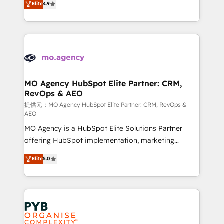
Elite
4.9
to your needs and sales objectives. With 125+
migrate, replatform, and scale smarter. We specialize
certifications, we are part of the most certified
in high-impact CRM and CMS migrations and
Canadian agencies, and we both hold Onboarding
onboarding from platforms like Salesforce, NetSuite,
Accreditations. Based in Canada (coast to coast), our
Zoho, Pardot, Marketo, Microsoft Dynamics, Wix,
services are offered in both English & French.
WordPress and legacy CRMs, turning fragmented
systems into unified, growth-ready HubSpot
architectures that accelerate revenue operations and
MO Agency HubSpot Elite Partner: CRM,
RevOps & AEO
performance. - Multi-object CRM migration, cleanup,
and implementation. - Pre-built and custom
提供元：MO Agency HubSpot Elite Partner: CRM, RevOps &
AEO
integrations across your full tech stack. - Custom
MO Agency is a HubSpot Elite Solutions Partner
object setup, CMS builds, and full-funnel automation.
offering HubSpot implementation, marketing
- Dashboards, lifecycle campaigns, and lead
automation, CRM and RevOps consulting, data
nurturing sequences. - Cross-hub setup across
Elite
5.0
architecture, sales enablement, lifecycle automation,
Marketing, Sales, Operations, and Service Hubs. -
lead scoring and revenue reporting. HubSpot,
Ongoing optimization, managed support, and
Salesforce and integrated enterprise stacks. Digital
scalable retainers. Let’s make HubSpot your most
Marketing, Answer Engine Optimisation, and
powerful growth engine. Built to convert, scale, and
Generative Engine Optimisation (AI Search),
drive results.