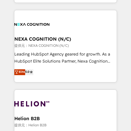
to HubSpot New lead generation strategies Time-
implementation. And we deliver best practice across
saving automations Fresh growth campaigns Robust
the whole HubSpot platform, covering marketing,
help desk Unified revenue operations Dynamic
sales, service, CMS and integrations. We work with
website development Award-winning creative
all businesses, from start-up to Enterprise, and have
design We live and breathe HubSpot and are ready
delivered the largest HubSpot implementations in
to take on real challenges!
the world. Our human approach to digital
NEXA COGNITION (N/C)
transformation is designed for businesses who want
提供元：NEXA COGNITION (N/C)
to grow. And we're passionate about APAC
Leading HubSpot Agency geared for growth. As a
businesses leading the world in technology, agility
HubSpot Elite Solutions Partner, Nexa Cognition
and productivity. We also have a proven track
ranks in the top 1% of global HubSpot Partners and
Elite
5.0
record migrating businesses from CRM & Marketing
has been one of the longest-standing partners since
Platforms such as Salesforce, Dynamics, Pipedrive,
2012. We empower businesses to harness the full
and Marketo onto HubSpot. Our methodology
potential of HubSpot by combining strategic
literally transforms the way the businesses we work
insights with technical excellence, we deliver
with attract and retain customers, manage their
bespoke HubSpot solutions tailored to drive
business people and processes, and how they
measurable growth and operational efficiency. Why
service their customers.
Choose Nexa Cognition? 🚀 HubSpot Expertise: Our
Helion B2B
certified team specialises in CRM implementation,
提供元：Helion B2B