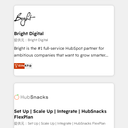
Growth-Driven Design Agency of the Year 🏆2015
automation, integration, and AI innovation to deliver
Became the 5th Agency to reach Diamond 🏆2014
lasting impact. We specialize in: • Turnkey and end-
HubSpot COS Performance Award 🏆2014 HubSpot
to-end HubSpot implementations • Onboarding for
COS Design Award 🏆2013 HubSpot Marketplace
Sales, Service, Marketing & Content Hubs • AI voice
Provider of the Year 🏆2011 Became a HubSpot
and chat agents, predictive automation, and smart
Bright Digital
Partner 📆Founded in 1997
workflows • Salesforce + HubSpot integration •
提供元：Bright Digital
RevOps and AI-driven sales enablement • Website
Bright is the #1 full-service HubSpot partner for
design and CMS development • ERP integration: SAP,
ambitious companies that want to grow smarter.
NetSuite, Microsoft Dynamics, … • Data cleansing
From HubSpot onboarding, to training, from
Elite
4.9
and CRM migration from any platform •
developing a new website to lead generation and
Client/member portals built on HubSpot • Custom
digital marketing; we do it all (and with great
and complex integrations: SAM.gov, GovWin,
results)! In short, our services include: - HubSpot
QuickBooks, PandaDoc, ClickUp, Shopify, Mapsly,
consultancy: onboarding, training, data migration -
WooCommerce, BuilderTrend, and more Experience
HubSpot development: websites, custom modules,
the difference — reach out to see how AI + HubSpot
integrations - Marketing & sales solutions: digital
can transform your business.
marketing, advertising, campaigns, content and
Set Up | Scale Up | Integrate | HubSnacks
FlexPlan
design We connect people, data and technology to
improve customer experiences. With our bright
提供元：Set Up | Scale Up | Integrate | HubSnacks FlexPlan