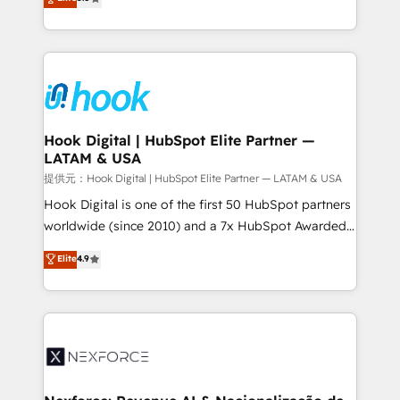
HubSpot partners 🔄 Top 5% globally in client
tailored solutions that drive results by leveraging
retention 📅 8+ years of consistent results since 2017
HubSpot’s platform and data to fuel success.
Who We Serve Revenue teams, marketing leaders,
Technical Solutions: - HubSpot Technical Consulting -
and sales ops at mid-market companies ready to
HubSpot CRM Implementation - HubSpot
move beyond spreadsheets into unified systems
Onboarding - Data Migration & Integrations -
that drive real business results.
Technical Audit & Optimization Strategic Solutions: -
Revenue Operations - Inbound Marketing -
Hook Digital | HubSpot Elite Partner —
LATAM & USA
Outbound Marketing - HubSpot CMS Website
Design & Development We empower our clients to
提供元：Hook Digital | HubSpot Elite Partner — LATAM & USA
reach their full potential by providing transparent,
Hook Digital is one of the first 50 HubSpot partners
relationship-driven support. With over 300 HubSpot
worldwide (since 2010) and a 7x HubSpot Awarded
certifications and accreditations, we deliver both the
Elite Partner. With 500+ projects across the U.S.,
Elite
4.9
technical know-how and strategic guidance you
Brazil, and LATAM, we combine global expertise with
need to succeed.
regional experience. Today, we are Brazil’s largest
HubSpot Elite Partner—trusted by companies across
the Americas to scale smarter. ⚙️ CRM
Implementation & Migration Onboarding across all
Hubs, plus migrations from Salesforce, Pipedrive, RD
Station, Freshdesk, Intercom, and more. Custom