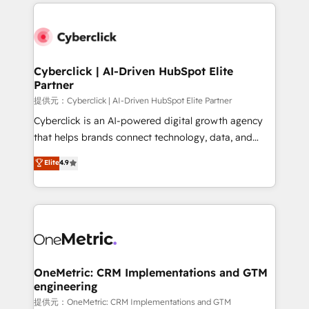
website, or build your new one.
Cyberclick | AI-Driven HubSpot Elite
Partner
提供元：Cyberclick | AI-Driven HubSpot Elite Partner
Cyberclick is an AI-powered digital growth agency
that helps brands connect technology, data, and
creativity to achieve measurable results. Founded in
Elite
4.9
Barcelona and operating across Spain, LATAM, and
the UK, we support global companies in building
smarter marketing, sales, and customer success
strategies. As the only HubSpot Elite Partner in
Iberia (Spain & Portugal), we combine human insight
with intelligent automation to drive sustainable
growth. Our multidisciplinary team designs solutions
OneMetric: CRM Implementations and GTM
engineering
that simplify complexity, boost performance, and
turn innovation into real impact. 🌍 Highlights •
提供元：OneMetric: CRM Implementations and GTM