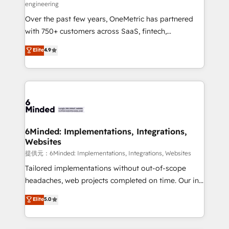
engineering
HubSpot Partner since 2012 • 2022 EMEA Impact
Over the past few years, OneMetric has partnered
Award: Best Integration • 150+ successful HubSpot
with 750+ customers across SaaS, fintech,
projects • Clients in 30+ industries • Proprietary
healthcare, real estate, and other industries. With
technology for integrations • Multilingual team:
Elite
4.9
150+ HubSpot-certified experts, we deliver scalable
English, Spanish, Portuguese & Italian 👉 Grow
solutions to complex GTM and RevOps challenges.
smarter with AI and HubSpot.
Our Expertise 🔹 Onboarding & Implementation:
Accredited HubSpot Partner, ensuring smooth setup
tailored to your GTM motion. 🔹 Migrations:
Accredited HubSpot Partner, ensuring migration
from other CRMs to HubSpot without data loss or
6Minded: Implementations, Integrations,
Websites
downtime. 🔹 RevOps Strategy: Align teams,
processes, and data to drive revenue efficiency. 🔹
提供元：6Minded: Implementations, Integrations, Websites
Integrations: Connect HubSpot with your tech stack
Tailored implementations without out-of-scope
for better adoption. 🔹 Custom Solutions: Build
headaches, web projects completed on time. Our in-
tailored apps, workflows, and configurations. We are
house team of certified CRM architects, experts,
Elite
5.0
SOC 2 Type II and ISO 27001 certified, reinforcing
developers, designers, and marketers handles all
our commitment to data security and compliance. At
aspects of your HubSpot. ✨ 400+ global clients ✨
OneMetric, we help revenue teams focus on the