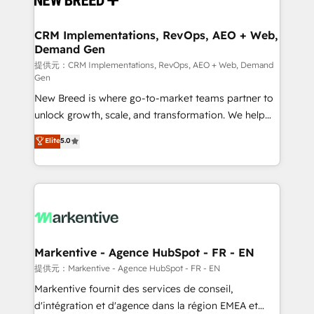
定の代行ではなく、設計の責任」を引き受け、部門横断
technical development team. - 19 HubSpot-certified
の統合・浸透・変革管理を実行します。 ▸ CMS戦略設
trainers to drive platform adoption. 📈 Revenue
CRM Implementations, RevOps, AEO + Web,
計・構築：リード獲得・CVR・SEOを前提にした情報設
Demand Gen
Generation - Full-funnel marketing and high-
計・導線設計・テンプレート設計をContent Hubで一体
performance advertising via Point Success Media. -
提供元：CRM Implementations, RevOps, AEO + Web, Demand
Gen
提供。 ▸ 既存CRM・MAからの移行支援：Salesforce・
Expert deployment of Breeze AI and custom agents
Marketo・Pardot等からの移行、カスタム設計、履歴
New Breed is where go-to-market teams partner to
to automate growth. 🏆 Elite Excellence - 8 platform
データ移行と活用設計まで。 ▸ AEO対応：ChatGPT・
unlock growth, scale, and transformation. We help
accreditations and deep HIPAA-compliance
Perplexity等のAI検索からの流入・引用を前提にコンテ
companies activate HubSpot’s AI-powered
expertise. - A team of 250+ experts dedicated to
Elite
5.0
ンツとサイト構造を最適化。 🏆 なぜ100incを選ぶの
customer platform and operationalize HubSpot’s
your resilient growth.
か？ ✓ HubSpot Eliteパートナー認定 ✓ HubSpotアワ
Loop Marketing framework through expert-led
ード受賞・HUGリーダー ✓ ISO27001:2022 /
services, smart agents, and purpose-built apps,
ISO9001:2015 取得 ✓ 400社以上の導入実績 ✓
tailored to your business. Together, we unlock
HubSpot大百科 出版 CRM・AI活用に関するご相談、現
results, fast. ⚙️CRM & RevOps: Align all Hubs to your
状整理の壁打ちなど、構想段階からお気軽にお問い合わ
buyer journey for clean data, scalability, & reporting.
せください。
🎯Demand Gen & ABM: Drive pipeline with inbound,
Markentive - Agence HubSpot - FR - EN
ABM, AEO, SEO, & paid media. 👩‍💻Web Design:
提供元：Markentive - Agence HubSpot - FR - EN
Build high-performing websites with UX, messaging,
Markentive fournit des services de conseil,
& conversion strategy that drive results. 🤖AI
d'intégration et d'agence dans la région EMEA et