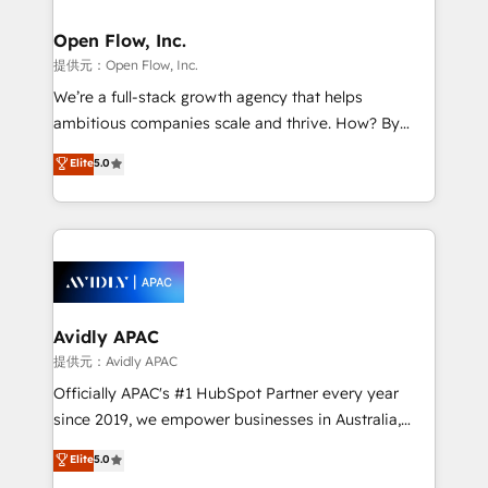
Brussels, Munich, Cologne "Köln", Paris, Amsterdam
and Stockholm Elixir is a first mover and leader
Open Flow, Inc.
when it comes to HubSpot sales and service
提供元：Open Flow, Inc.
implementations, highly renowned for our business
We’re a full-stack growth agency that helps
acumen, process (re-)design experience and a
ambitious companies scale and thrive. How? By
massive amount of success stories in this area. We
upgrading and streamlining every single revenue-
Elite
5.0
integrate HubSpot with complex solutions like SAP,
generating aspect of your business. We’re proud
MicroSoft, custom solutions,... Our company also has
HubSpot Elite Solutions Partners and devout CRM
strong experience with HubSpot UI extensions,
nerds who can harness HubSpot’s custom digital
mobile apps for Field Service Mgt and Retail
tools to improve each touchpoint of your customer
execution, CPQ, customer portals and HubSpot CMS
experience. Working hand-in-hand with your team,
developments. And we're champions when it comes
we’ll assemble a RevOps machine that drives more
to complex data migrations.
traffic, generates better leads and crushes your
Avidly APAC
revenue goals. We've worked with thousands of
提供元：Avidly APAC
HubSpot customers and we'd love to work with you
Officially APAC's #1 HubSpot Partner every year
too! Clients come to us for: Advanced CRM solutions
since 2019, we empower businesses in Australia,
System Integrations both Custom and Native to
New Zealand, and globally to realise their full
Elite
5.0
HubSpot Data System Migrations between systems
potential through enterprise HubSpot CRM