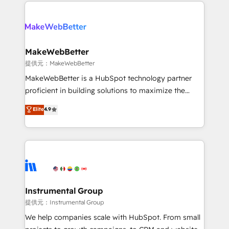
service creative agencies in the HubSpot
addicts to HubSpot evangelists 🧡 Don't hire a
ecosystem, we blend strategy, technology, & award-
marketing agency for an Ops problem. Don't hire a
winning design to build scalable, globally
technical agency for a growth problem. Hire a
regionalized HubSpot websites, integrated
partner built to solve both.
marketing campaigns, & RevOps frameworks that
MakeWebBetter
fuel long-term success We connect the entire
提供元：MakeWebBetter
customer lifecycle through seamless integrations,
MakeWebBetter is a HubSpot technology partner
ensure long-term adoption with change-
proficient in building solutions to maximize the
management programs, and align marketing, sales,
operational efficiency of HubSpot. The fastest-
Elite
4.9
and service to drive sustainable growth With 6 key
growing tech-enabler & facilitator, MakeWebBetter,
HubSpot accreditations and experience across
hands you the blend of HubSpot expertise &
hundreds of organizations in dozens of industries,
eminent solutions & integrations. Trust us to
there’s a good chance one of our globally integrated
streamline your HubSpot experience. 🚀HubSpot
teams has worked with clients just like you Let’s
Elite Partners with 10+ years of HubSpot experience
explore whether S2 is the partner you’ve been
🤝HubSpot Premier Integration partner 🤝Google
looking for...and get your next big initiative moving!
Premier Partner 2023 🌟5 HubSpot Accreditations 🌟
Instrumental Group
Won HubSpot Theme Challenge 2021 🌟INBOUND’19
提供元：Instrumental Group
HubSpot Rising Star Why us? Harnessing the full
We help companies scale with HubSpot. From small
potential of the powerful HubSpot CRM. ✔️A team of