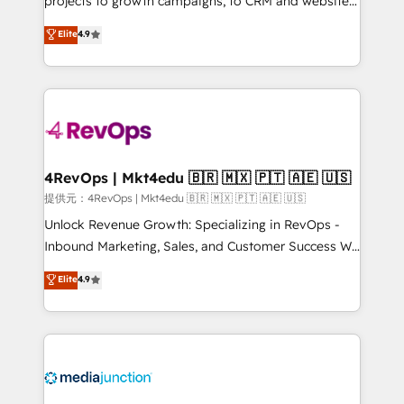
projects to growth campaigns, to CRM and websites.
HubSpot experts backed by over 10+ years of
Hire an agency that's experienced in every inch of
Elite
4.9
HubSpot experience ✔️Flexible pricing models —
HubSpot and willing to work hand-in-hand with your
Hourly-fee (assigned one Dedicated HubSpot
team to simplify the complex and build a better
Admin); Monthly-fee (HubSpot Admin + Project
experience for your team and customers.
Manager); and Fixed Project Cost (as per
requirement). ✔️Helped over 25,000+ customers so
far with our HubSpot solutions. ✔️Bespoke apps &
on-demand bundle services. Connect with us today!
4RevOps | Mkt4edu 🇧🇷 🇲🇽 🇵🇹 🇦🇪 🇺🇸
提供元：4RevOps | Mkt4edu 🇧🇷 🇲🇽 🇵🇹 🇦🇪 🇺🇸
Unlock Revenue Growth: Specializing in RevOps -
Inbound Marketing, Sales, and Customer Success We
specialize in driving revenue growth for companies
Elite
4.9
across industries through tailored marketing, sales,
and customer success strategies, utilizing RevOps
methodologies. As Latin America's largest HubSpot
partner and a global leader in education market, we
offer unparalleled insights. Operating in five
countries—Brazil, UAE (Abu Dhabi/Dubai/Sharjah),