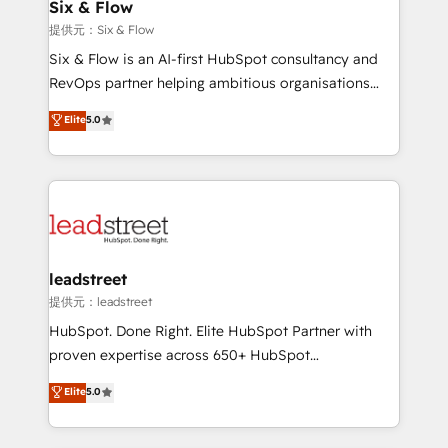
helps the following industries: logistics & 3PL, home
Six & Flow
improvement & construction, branding and
提供元：Six & Flow
commercialization, real estate, health, education,
Six & Flow is an AI-first HubSpot consultancy and
SaaS, Software Dev & IT and consulting, make the
RevOps partner helping ambitious organisations
most out of their HubSpot experience operating in
grow with clarity, confidence, and intelligence.
Elite
5.0
the United States, EU, UAE, Mexico and Latin
Operating across the UK, Netherlands, Ireland, and
America. From casual user to super fan: make
Canada, we’ve delivered thousands of successful
HubSpot an experience you LOVE!
HubSpot projects for mid-market and enterprise
clients worldwide, with over 10 years experience. We
combine HubSpot, data, and AI to design connected
go-to-market systems that align people, process,
and technology for predictable, scalable revenue
leadstreet
growth. Our expertise spans RevOps, CRM and data
提供元：leadstreet
architecture, AI enablement, and strategic marketing,
HubSpot. Done Right. Elite HubSpot Partner with
delivered through our proprietary FLAIR framework
proven expertise across 650+ HubSpot
for responsible AI adoption. As a HubSpot Elite
implementations. With 12+ years of HubSpot
Elite
5.0
Partner and ISO 27001:2022 certified consultancy,
experience, we help you use the HubSpot platform
we blend strategy, creativity, and technology to help
to its fullest capacity, improve your current HubSpot
organisations scale smarter and grow stronger.