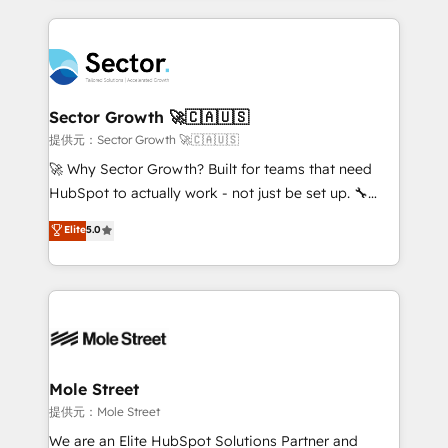
no CRM e mantêm os dados organizados, como um
integrations, custom CMS portal development,
especialista operando a plataforma 24/7. Hoje 300+
design & UX for mid to large to multi national
empresas em 13 países utilizam a Nexforce. Somos
businesses. Our teams are based in North America
a maior parceira da HubSpot na América Latina e
and APAC. We are HubSpot's top-ranked Advanced
líder no ranking global de sucesso do cliente da
Implementation Certified Partner and we contribute
Sector Growth 🚀🇨🇦🇺🇸
HubSpot.
to their advisory council. We strive to do 'good work
提供元：Sector Growth 🚀🇨🇦🇺🇸
with good people' and have worked with incredible
🚀 Why Sector Growth? Built for teams that need
brands. You can see some of them on our website,
HubSpot to actually work - not just be set up. 🔧
along with plenty of case studies.
HubSpot Experts: Onboarding, migrations,
Elite
5.0
automation, and training built for adoption. ⚡ Highly
Technical Execution: ERP, EMR and Custom
Integrations; complex builds delivered in weeks, not
months. 🤖 AI Consulting & Agents: AI-powered
workflows; automation agents; process optimization
inside HubSpot. 🏆 Industry Experience: 🏥
Healthcare: HIPAA implementations; secure data
Mole Street
workflows 💼 Financial Services: compliant
提供元：Mole Street
workflows; audit-ready reporting ⚖️ Legal: client
We are an Elite HubSpot Solutions Partner and