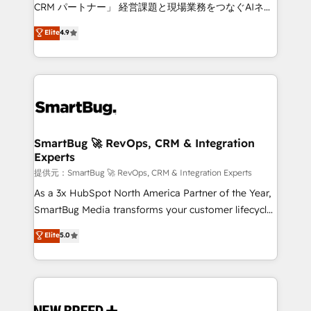
Move from any legacy CRM. Zero downtime, full data
CRM パートナー」 経営課題と現場業務をつなぐAIネイ
integrity. ➤ Implementation: Configure HubSpot to
ティブ・エージェンシーとして、HubSpot Eliteの実装
Elite
4.9
run your revenue process. Sales, marketing, and
力で顧客フロント業務を再設計します。 💡 100inc は何
service wired together. ➤ AI and Integrations: Layer
をする会社か？ HubSpotを共通基盤に、AIエージェン
Breeze AI, custom agents, and APIs to remove
トを組み込んだ顧客フロント業務（マーケティング・営
manual work. ➤ Ongoing Management: Monthly
業・CS）を組織全体で設計・実装する日本のAIネイテ
tune-ups, feature rollouts, adoption coaching. Buying
ィブ・エージェンシーです。事業部・グループ会社・部
HubSpot, switching to it, or reviving a stale portal?
門が分立する組織で、データと業務プロセスのサイロ化
We are built for the work.
を、CRMを軸とした全社共通基盤に再構築します。意
SmartBug 🚀 RevOps, CRM & Integration
Experts
思決定者・PMO・現場担当者に並走します。 1️⃣
HubSpot導入・活用支援 顧客データの一元化から、
提供元：SmartBug 🚀 RevOps, CRM & Integration Experts
GTMの見える化・自動化まで。全Hub統合運用、デー
As a 3x HubSpot North America Partner of the Year,
タ品質設計、グループ横断のCRM統合に対応します。
SmartBug Media transforms your customer lifecycle
2️⃣ AIエージェント組織構築 営業・マーケティング業務
into a revenue engine. Our unified ecosystem
Elite
5.0
の一部をAIが自律実行する組織への移行を設計・実装。
includes specialized divisions Globalia (AI &
Breeze・Claude等をHubSpotと連携させ、役割定義・
Software) and Point Success Media (Paid Media),
運用ルール・成果指標まで含めて設計します。 3️⃣ 全社
making this the official home for all three brands. 🔄
DX × AI推進のPMO伴走支援 複数部門をまたぐDX×AI変
Implementation & Integration - Seamless migrations
革を、構想から実装・定着までPMOとして主導。「設
and system integrations powered by Globalia’s