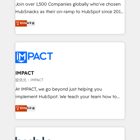
people, exciting ideas and can-do mentality, we
Join over 1,500 Companies globally who've chosen
ensure revenue growth on a daily basis. So tell us
HubSnacks as their on-ramp to HubSpot since 2014
your challenge; our passionate and growth driven
Simple pay-as-you-go plans that accelerate value...
Elite
4.9
team of 100+ experts is ready for you! Driving digital
1️⃣ Set Up | Onboarding New or Check-fixing existing
growth | www.brightdigital.com
HubSpot portals 2️⃣ Scale Up | 100% HubSpot Task
Execution... Global 24/7 ... All Experts 3️⃣ Integrate |
your entire Tech Stack with Custom Integrations
Slash months from your API Integration project... ⬅️
Click "Contact Business" ⬅️ to access 150+ Kickstart
Integration templates that put HubSpot in the center
IMPACT
of your tech stack, syncing... 🛍️ Shopify or
提供元：IMPACT
WooCommerce 💲 Stripe or Paypal 💰 Sage or
At IMPACT, we go beyond just helping you
Netsuite 🤖 Google or Microsoft ✍️ DocuSign or
implement HubSpot. We teach your team how to
PandaDoc 🌐 Avalara or Quaderno HubSnacks holds
master it. As the creators of the Endless Customers
Elite
5.0
the rare Advanced "Custom Integrations"
System™ (the next evolution of They Ask, You
Accreditation, securely sync data across... 🔄 any
Answer), we’re the only HubSpot partner built
apps, in any direction. Stuck on your old CRM..?
entirely around coaching and training. That means
Migrate | seamlessly off your old CRM onto a clean
we don’t do the work for you; we help you build the
new HubSpot portal with Advanced Website and