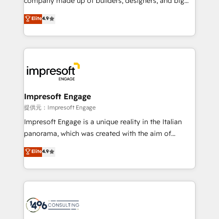
company made up of builders, designers, and big
years as a HubSpot partner. • 2023 Impact Awards:
thinkers. We blend strategy, design, and
Elite
4.9
Platform Migration Excellence. • Top 3 Partner of the
development—always fueled by curiosity—to turn
Year LATAM 2022, 2023, 2024, 2025. • Partner of the
ideas, opportunities, and challenges into meaningful
Year 2024. • Organizer of Aliados.ai (AI, marketing &
experiences. To us, technology is more than just
tech global congress). 👉 Ready to scale your
code; it’s about creating things that are useful, cool,
business with HubSpot? Let Cebra’s experts help
and—most importantly—simple. That’s why we lean
you grow faster, smarter, and with impact.
into bold ideas and shape them into thoughtful
products and strategies that actually make a
Impresoft Engage
difference.
提供元：Impresoft Engage
Impresoft Engage is a unique reality in the Italian
panorama, which was created with the aim of
putting Customer Experience at the center by
Elite
4.9
creating digital environments capable of integrating
people, processes and data. We offer the best
digital solutions on the market, ranging from CRM
processes and technologies to digital strategy, from
marketing automation to online and offline sales
processes through Customer Service Management,