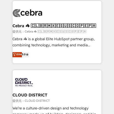
100+ seamless migrations from 15+ different CRMs
OneMetric that matters most: revenue.
✨ 100,000+ hours in HubSpot projects, 75+ full Hub
implementations, and 5,000+ pages ✨ CS: Clients
generating 7-digit MRR from inbound campaigns ✨
CS: 245% organic growth & +751% new visitors for a
Cebra 🦓 🇨🇱🇧🇷🇲🇽🇪🇸🇺🇸🇨🇴🇵🇪🇵🇦
full-funnel HubSpot project ✨ CS: 415% conversion
提供元：Cebra 🦓 🇨🇱🇧🇷🇲🇽🇪🇸🇺🇸🇨🇴🇵🇪🇵🇦
boost with a new HubSpot site Recognized leaders:
Cebra 🦓 is a global Elite HubSpot partner group,
🏆 HubSpot Platform Migration Impact Award 🏆
combining technology, marketing and media
Clutch HubSpot Global Leader 🏆 Finalist: HubSpot
expertise across Latin America and Southern
Elite
5.0
Inbound Campaign of the Year 🏆 Gold AVA Digital
Europe, with teams across 7 countries. Born in Chile,
Award for Best Website 🌟 Accreditations: CRM
we combine local insight with international reach to
Implementation, HubSpot Content Experience, CRM
help businesses grow through technology, creativity,
Data Migration & Custom Integration
AI and strategy. For over 12 years, we’ve delivered
500+ HubSpot implementations, building end-to-
end solutions that integrate CRM, AI automation,
inbound and loop marketing, content, and digital
CLOUD DISTRICT
creativity. Our multicultural team works in Spanish,
提供元：CLOUD DISTRICT
Portuguese, and English to design scalable strategies
We’re a culture-driven design and technology
that drive measurable growth. 🌎 Highlights: • 10+