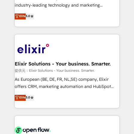
intake; pipeline and document workflows 🛒 E-
industry-leading technology and marketing
Commerce: Shopify, WooCommerce; lifecycle and
consultancy. Our focus is on enterprise and mid-
Elite
5.0
revenue automation 🏢 Real Estate: deal pipelines;
market B2B companies globally that want a strategic
portfolio and lifecycle management 🏭
approach to execute their goals through creative
Manufacturing: ERP integrations; operational
applications of our solutions; Technical HubSpot
alignment 🛡️ Compliance & Data Considerations:
Consulting, Content Marketing, Growth-Driven
HIPAA-aware; CASL-compliant; GDPR-ready
Design, Migrations + Integrations. Mole Street’s
implementations where required 💡 Why 500+
mission is empowering others to realize their
Clients Choose Us: Elite Partner; technical, fast, and
greatness, which is achieved through creating
Elixir Solutions - Your business. Smarter.
built to scale.
absolute clarity, derived from a well-defined
提供元：Elixir Solutions - Your business. Smarter.
strategy, executed well, and reported on with clear
As European (BE, DE, FR, NL,SE) company, Elixir
results. The culture is driven by core values; Joy, Grit,
offers CRM, marketing automation and HubSpot
Accountability, Curiosity, Authenticity, Growth
integration products and services to mid-market
Elite
5.0
Mindedness, and Clarity. We are driven to win for the
and enterprise customers. We ensure that your sales,
collective good of the company and its clientele, and
service and marketing department operates in the
dedicated to breaking the mold from the agency of
most effective way, while at the same time
the past into the consultancy of the future. Great
leveraging your commercial data for a fully
things are happening.
integrated buyers journey. Elixir is located in