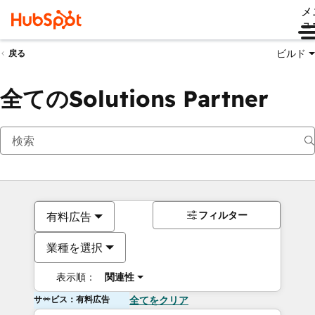
メ
ュ
ビルド
戻る
全てのSolutions Partner
フィルター
有料広告
業種を選択
表示順：
関連性
サービス：有料広告
全てをクリア