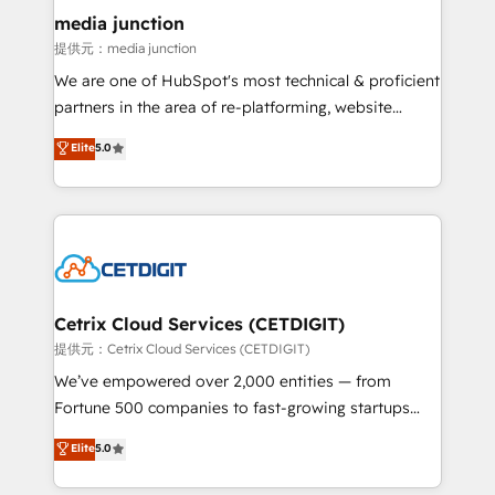
Mexico, USA, and Portugal—we've executed over a
media junction
hundred successful operations. Our approach,
提供元：media junction
rooted in RevOps principles, integrates analysis,
We are one of HubSpot's most technical & proficient
training, planning, and qualification. Leveraging
partners in the area of re-platforming, website
technology, data analytics, CRM optimization, and
design & development. We specialize in multi-hub
Elite
5.0
inbound marketing tactics, we focus on
implementations for mid-market & enterprise
understanding, nurturing, and converting leads.
companies. We are woman-owned, powered by
Partner with us to unlock your business's full
coffee, and we ❤️ dogs. We produce award-winning
potential and achieve sustained growth in today's
work for our clients. 🏆2023 Technical Expertise
competitive market.
Impact Award 🏆2022 Technical Expertise Impact
Award 🏆2022 Platform Migration Excellence Impact
Award 🏆2020 Elite Solutions Partner 🏆2019
Cetrix Cloud Services (CETDIGIT)
Integrations HubSpot Impact Award 🏆2019
提供元：Cetrix Cloud Services (CETDIGIT)
Marketing Enablement HubSpot Impact Award 🏆
We’ve empowered over 2,000 entities — from
2018 Website Design HubSpot Impact Award 🏆2017
Fortune 500 companies to fast-growing startups
Website Design HubSpot Impact Award 🏆2016
and nonprofits — to streamline operations, scale
Elite
5.0
Growth-Driven Design Agency of the Year 🏆2016
revenue, and unlock the full potential of HubSpot.
Sales Enablement HubSpot Impact Award 🏆2015
With deep technical and industry expertise, we fuse