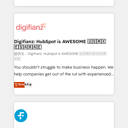
(𝘸𝘦'𝘳𝘦 𝘴𝘶𝘱𝘦𝘳 𝘳𝘦𝘴𝘱𝘰𝘯𝘴𝘪𝘷𝘦)
growth. We modernise platforms, streamline
operations that are causing inefficiencies, improve
customer experiences, integrate systems, and
supercharge revenue operations Key services: • CRM
Implementation • Systems Integration • Digital
Transformation / Web Development • RevOps &
Digifianz: HubSpot is AWESOME 🇺🇸🇲🇽
🇪🇸🇦🇷🇦🇪
Sales Consulting • Marketing Automation What
makes us different? 🚀 Top 0.5% of global HubSpot
提供元：Digifianz: HubSpot is AWESOME 🇺🇸🇲🇽🇪🇸🇦🇷
🇦🇪
agencies ⚙️ The strongest technical ability and
You shouldn't struggle to make business happen. We
integration capabilities 💼 Consultative, long-term
help companies get out of the rut with experienced,
partners who will embed ourselves into your
process-oriented teams implementing HubSpot
business, processes and systems 🏢 We specialise in
Elite
4.9
Marketing, Sales, Service, CMS and Operations Hub,
working with mid-market and enterprise
so selling and actually engaging with your customers
organisations, global organisations and those with
feels easy and pain-free. We are a top ranked
complex use cases 🏆 CRM Implementation,
HubSpot Elite Partner, winner of Rookie of the Year
Platform Enablement, Custom Integration and
and Customer First Awards, 4.9/5 rating in HubSpot
Onboarding Accredited 🔐 ISO27001 & ISO9001
Reviews and 4.9/5 rating in Clutch Reviews. Digifianz
Certified