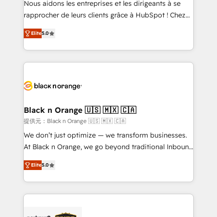
Nous aidons les entreprises et les dirigeants à se
business services. We prepare a customized
rapprocher de leurs clients grâce à HubSpot ! Chez
business case that demonstrates the value and
DIGITALISIM, nous avons l'intime conviction que la
impact of your digital transformation, including a
Elite
5.0
réussite des entreprises passe par l’innovation web,
detailed financial rationale with a focus on ROI and
le marketing digital, et la relation client ! C'est
TCO. As a trusted extension of your team, we
pourquoi, nos experts sont à la fois capables de
believe in the power of partnership. Together, we
gérer votre projet de création de site internet, votre
embark on a transformational journey that sets your
référencement, votre stratégie digitale et le pilotage
business up for long-term success. Unlock your
et l'intégration d'HubSpot ! Les grandes phases d'un
business. If not now, when?
projet HubSpot avec DIGITALISIM : 🧽 Nettoyage,
Black n Orange 🇺🇸 🇲🇽 🇨🇦
migration et intégration des bases de données. 🚀
提供元：Black n Orange 🇺🇸 🇲🇽 🇨🇦
Développement des interfaces avec vos logiciels
We don’t just optimize — we transform businesses.
métiers ⚙️ Configuration de la plateforme HubSpot
At Black n Orange, we go beyond traditional Inbound
📈 Configuration de rapports et tableaux de bord 🤝
Marketing with our exclusive methodologies:
Book Process & Guidelines utilisateurs 🎓
Elite
5.0
BOOMS and BOOST. Together, they form a powerful
Formations des utilisateurs
combination that has driven success for over 800
businesses worldwide. As Elite HubSpot Partners, we
specialize in crafting high-performance growth
strategies that integrate data-driven marketing,