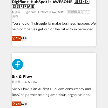
Transformation / Web Development • RevOps &
Digifianz: HubSpot is AWESOME 🇺🇸🇲🇽
🇪🇸🇦🇷🇦🇪
Sales Consulting • Marketing Automation What
makes us different? 🚀 Top 0.5% of global HubSpot
提供元：Digifianz: HubSpot is AWESOME 🇺🇸🇲🇽🇪🇸🇦🇷
🇦🇪
agencies ⚙️ The strongest technical ability and
You shouldn't struggle to make business happen. We
integration capabilities 💼 Consultative, long-term
help companies get out of the rut with experienced,
partners who will embed ourselves into your
process-oriented teams implementing HubSpot
business, processes and systems 🏢 We specialise in
Elite
4.9
Marketing, Sales, Service, CMS and Operations Hub,
working with mid-market and enterprise
so selling and actually engaging with your customers
organisations, global organisations and those with
feels easy and pain-free. We are a top ranked
complex use cases 🏆 CRM Implementation,
HubSpot Elite Partner, winner of Rookie of the Year
Platform Enablement, Custom Integration and
and Customer First Awards, 4.9/5 rating in HubSpot
Onboarding Accredited 🔐 ISO27001 & ISO9001
Reviews and 4.9/5 rating in Clutch Reviews. Digifianz
Certified
helps the following industries: logistics & 3PL, home
Six & Flow
improvement & construction, branding and
提供元：Six & Flow
commercialization, real estate, health, education,
Six & Flow is an AI-first HubSpot consultancy and
SaaS, Software Dev & IT and consulting, make the
RevOps partner helping ambitious organisations
most out of their HubSpot experience operating in
grow with clarity, confidence, and intelligence.
the United States, EU, UAE, Mexico and Latin
Elite
5.0
Operating across the UK, Netherlands, Ireland, and