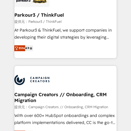
automation, and revenue intelligence to help
companies scale faster and smarter. 🔹 BOOMS:
Parkour3 / ThinkFuel
Demand generation for all your buyers With BOOMS,
提供元：Parkour3 / ThinkFuel
you invest in 100% of your buyers, accelerating your
At Parkour3 & ThinkFuel, we support companies in
growth and positioning yourself as an undisputed
developing their digital strategies by leveraging
leader. 🔹 BOOST: Optimize your digital
technologies and automating their marketing and
transformation process A methodology designed to
Elite
4.9
sales processes to generate growth. Our offer spans
implement HubSpot effectively and optimize your
from Strategy to Operations. We specialize in CRM
digital processes. 🔹 Trusted by Industry Leaders
onboarding and implementation, web design, sales
With an average rating of 4.9/5 and a proven track
& marketing automation, and digital marketing. With
record of business transformation, our growth-first
extensive experience working with tech companies
approach has helped brands dominate their
and manufacturers since 2002, we are committed to
markets.
empowering our clients and developing their
Campaign Creators // Onboarding, CRM
Migration
autonomy. Get to grips with HubSpot through
guided implementation and seamless integration of
提供元：Campaign Creators // Onboarding, CRM Migration
the CRM platform into your digital ecosystem. Would
With over 600+ HubSpot onboardings and complex
you like support in deploying your inbound
platform implementations delivered, CC is the go-to
marketing strategy? We'll provide support tailored
Elite Solutions Partner for businesses ready to