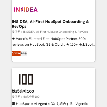
INSIDEA, AI-First HubSpot Onboarding &
RevOps
提供元：INSIDEA, AI-First HubSpot Onboarding & RevOps
★ World's #1 rated Elite HubSpot Partner, 500+
reviews on HubSpot, G2 & Clutch. ★ 150+ HubSpot
Certified Experts & Trainers across the team ★
Elite
5.0
1,500+ implementations across five continents ★ AI-
First, RevOps-led, Onboarding obsessed ★
Company of the Year 2024/25 INSIDEA helps
growing companies turn HubSpot into a revenue
engine. We onboard your team, migrate your data,
and build AI-powered workflows that drive adoption
from week one, in your time zone. What we do ➤
株式会社100
Onboarding: Live in weeks, with workflows built
提供元：株式会社100
around your business, not a template. ➤ Migration:
🏢 HubSpot × AI Agent × DX を統合する「Agentic