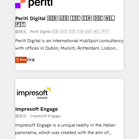
and—most importantly—simple. That’s why we lean
you grow faster, smarter, and with impact.
into bold ideas and shape them into thoughtful
products and strategies that actually make a
Periti Digital 🇬🇧 🇺🇸 🇮🇪 🇨🇦 🇩🇪 🇳🇱
🇵🇹
difference.
提供元：Periti Digital 🇬🇧 🇺🇸 🇮🇪 🇨🇦 🇩🇪 🇳🇱 🇵🇹
Periti Digital is an international HubSpot consultancy
with offices in Dublin, Munich, Rotterdam, Lisbon
and New York. 🔎 We are focused on enhancing
Elite
5.0
revenue-generation strategies for clients through
complete integration of core business processes
and systems (such as ERP and e-commerce
platforms) with HubSpot, driving efficiency and
results. 🎯 We present a solution-centric approach
and we're focused on HubSpot. We work with some
of HubSpot's most important customers to generate
Impresoft Engage
value from the platform in the long term. 🤖 We have
提供元：Impresoft Engage
worked 400+ HubSpot customers across industries
Impresoft Engage is a unique reality in the Italian
but specialise in the more complex projects where
panorama, which was created with the aim of
data migration, AI, and systems integrations