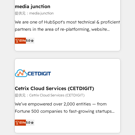
Mexico, USA, and Portugal—we've executed over a
media junction
hundred successful operations. Our approach,
提供元：media junction
rooted in RevOps principles, integrates analysis,
We are one of HubSpot's most technical & proficient
training, planning, and qualification. Leveraging
partners in the area of re-platforming, website
technology, data analytics, CRM optimization, and
design & development. We specialize in multi-hub
inbound marketing tactics, we focus on
Elite
5.0
implementations for mid-market & enterprise
understanding, nurturing, and converting leads.
companies. We are woman-owned, powered by
Partner with us to unlock your business's full
coffee, and we ❤️ dogs. We produce award-winning
potential and achieve sustained growth in today's
work for our clients. 🏆2023 Technical Expertise
competitive market.
Impact Award 🏆2022 Technical Expertise Impact
Award 🏆2022 Platform Migration Excellence Impact
Award 🏆2020 Elite Solutions Partner 🏆2019
Cetrix Cloud Services (CETDIGIT)
Integrations HubSpot Impact Award 🏆2019
提供元：Cetrix Cloud Services (CETDIGIT)
Marketing Enablement HubSpot Impact Award 🏆
We’ve empowered over 2,000 entities — from
2018 Website Design HubSpot Impact Award 🏆2017
Fortune 500 companies to fast-growing startups
Website Design HubSpot Impact Award 🏆2016
and nonprofits — to streamline operations, scale
Growth-Driven Design Agency of the Year 🏆2016
Elite
5.0
revenue, and unlock the full potential of HubSpot.
Sales Enablement HubSpot Impact Award 🏆2015
With deep technical and industry expertise, we fuse