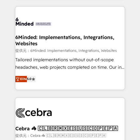
Our Expertise 🔹 Onboarding & Implementation:
Accredited HubSpot Partner, ensuring smooth setup
tailored to your GTM motion. 🔹 Migrations: Move
from other CRMs to HubSpot without data loss or
downtime. 🔹 RevOps Strategy: Align teams,
6Minded: Implementations, Integrations,
Websites
processes, and data to drive revenue efficiency. 🔹
Integrations: Connect HubSpot with your tech stack
提供元：6Minded: Implementations, Integrations, Websites
for better adoption. 🔹 Custom Solutions: Build
Tailored implementations without out-of-scope
tailored apps, workflows, and configurations. We are
headaches, web projects completed on time. Our in-
SOC 2 Type II and ISO 27001 certified, reinforcing
house team of certified CRM architects, experts,
Elite
5.0
our commitment to data security and compliance. At
developers, designers, and marketers handles all
OneMetric, we help revenue teams focus on the
aspects of your HubSpot. ✨ 400+ global clients ✨
OneMetric that matters most: revenue.
100+ seamless migrations from 15+ different CRMs
✨ 100,000+ hours in HubSpot projects, 75+ full Hub
implementations, and 5,000+ pages ✨ CS: Clients
generating 7-digit MRR from inbound campaigns ✨
CS: 245% organic growth & +751% new visitors for a
Cebra 🦓 🇨🇱🇧🇷🇲🇽🇪🇸🇺🇸🇨🇴🇵🇪🇵🇦
full-funnel HubSpot project ✨ CS: 415% conversion
提供元：Cebra 🦓 🇨🇱🇧🇷🇲🇽🇪🇸🇺🇸🇨🇴🇵🇪🇵🇦