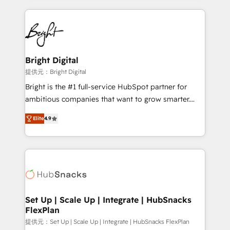
Growth-Driven Design Agency of the Year 🏆2015
automation, integration, and AI innovation to deliver
Became the 5th Agency to reach Diamond 🏆2014
lasting impact. We specialize in: • Turnkey and end-
HubSpot COS Performance Award 🏆2014 HubSpot
to-end HubSpot implementations • Onboarding for
COS Design Award 🏆2013 HubSpot Marketplace
Sales, Service, Marketing & Content Hubs • AI voice
Provider of the Year 🏆2011 Became a HubSpot
and chat agents, predictive automation, and smart
Bright Digital
Partner 📆Founded in 1997
workflows • Salesforce + HubSpot integration •
提供元：Bright Digital
RevOps and AI-driven sales enablement • Website
Bright is the #1 full-service HubSpot partner for
design and CMS development • ERP integration: SAP,
ambitious companies that want to grow smarter.
NetSuite, Microsoft Dynamics, … • Data cleansing
From HubSpot onboarding, to training, from
and CRM migration from any platform •
Elite
4.9
developing a new website to lead generation and
Client/member portals built on HubSpot • Custom
digital marketing; we do it all (and with great
and complex integrations: SAM.gov, GovWin,
results)! In short, our services include: - HubSpot
QuickBooks, PandaDoc, ClickUp, Shopify, Mapsly,
consultancy: onboarding, training, data migration -
WooCommerce, BuilderTrend, and more Experience
HubSpot development: websites, custom modules,
the difference — reach out to see how AI + HubSpot
integrations - Marketing & sales solutions: digital
can transform your business.
marketing, advertising, campaigns, content and
Set Up | Scale Up | Integrate | HubSnacks
FlexPlan
design We connect people, data and technology to
improve customer experiences. With our bright
提供元：Set Up | Scale Up | Integrate | HubSnacks FlexPlan