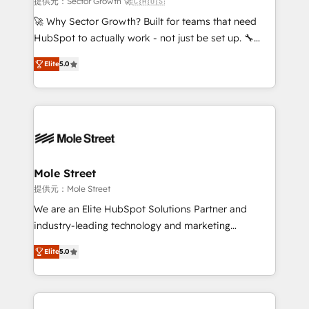
提供元：Sector Growth 🚀🇨🇦🇺🇸
with good people' and have worked with incredible
🚀 Why Sector Growth? Built for teams that need
brands. You can see some of them on our website,
HubSpot to actually work - not just be set up. 🔧
along with plenty of case studies.
HubSpot Experts: Onboarding, migrations,
Elite
5.0
automation, and training built for adoption. ⚡ Highly
Technical Execution: ERP, EMR and Custom
Integrations; complex builds delivered in weeks, not
months. 🤖 AI Consulting & Agents: AI-powered
workflows; automation agents; process optimization
inside HubSpot. 🏆 Industry Experience: 🏥
Healthcare: HIPAA implementations; secure data
Mole Street
workflows 💼 Financial Services: compliant
提供元：Mole Street
workflows; audit-ready reporting ⚖️ Legal: client
We are an Elite HubSpot Solutions Partner and
intake; pipeline and document workflows 🛒 E-
industry-leading technology and marketing
Commerce: Shopify, WooCommerce; lifecycle and
consultancy. Our focus is on enterprise and mid-
revenue automation 🏢 Real Estate: deal pipelines;
Elite
5.0
market B2B companies globally that want a strategic
portfolio and lifecycle management 🏭
approach to execute their goals through creative
Manufacturing: ERP integrations; operational
applications of our solutions; Technical HubSpot
alignment 🛡️ Compliance & Data Considerations:
Consulting, Content Marketing, Growth-Driven