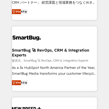
Move from any legacy CRM. Zero downtime, full data
CRM パートナー」 経営課題と現場業務をつなぐAIネイ
integrity. ➤ Implementation: Configure HubSpot to
ティブ・エージェンシーとして、HubSpot Eliteの実装
run your revenue process. Sales, marketing, and
Elite
4.9
力で顧客フロント業務を再設計します。 💡 100inc は何
service wired together. ➤ AI and Integrations: Layer
をする会社か？ HubSpotを共通基盤に、AIエージェン
Breeze AI, custom agents, and APIs to remove
トを組み込んだ顧客フロント業務（マーケティング・営
manual work. ➤ Ongoing Management: Monthly
業・CS）を組織全体で設計・実装する日本のAIネイテ
tune-ups, feature rollouts, adoption coaching. Buying
ィブ・エージェンシーです。事業部・グループ会社・部
HubSpot, switching to it, or reviving a stale portal?
門が分立する組織で、データと業務プロセスのサイロ化
We are built for the work.
を、CRMを軸とした全社共通基盤に再構築します。意
SmartBug 🚀 RevOps, CRM & Integration
Experts
思決定者・PMO・現場担当者に並走します。 1️⃣
HubSpot導入・活用支援 顧客データの一元化から、
提供元：SmartBug 🚀 RevOps, CRM & Integration Experts
GTMの見える化・自動化まで。全Hub統合運用、デー
As a 3x HubSpot North America Partner of the Year,
タ品質設計、グループ横断のCRM統合に対応します。
SmartBug Media transforms your customer lifecycle
2️⃣ AIエージェント組織構築 営業・マーケティング業務
into a revenue engine. Our unified ecosystem
Elite
5.0
の一部をAIが自律実行する組織への移行を設計・実装。
includes specialized divisions Globalia (AI &
Breeze・Claude等をHubSpotと連携させ、役割定義・
Software) and Point Success Media (Paid Media),
運用ルール・成果指標まで含めて設計します。 3️⃣ 全社
making this the official home for all three brands. 🔄
DX × AI推進のPMO伴走支援 複数部門をまたぐDX×AI変
Implementation & Integration - Seamless migrations
革を、構想から実装・定着までPMOとして主導。「設
and system integrations powered by Globalia’s