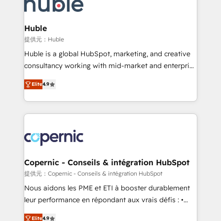
skills, processes, and internal team you need to
CRM Migrations using our in-house "HubScrub" Tool.
attract the right buyers, close deals faster, and grow
without outside dependencies. You’ll learn how to: •
Huble
Set up, audit, and organize your HubSpot portal •
提供元：Huble
Get your sales team fully using HubSpot • Track
Huble is a global HubSpot, marketing, and creative
pipeline and revenue across the entire buyer journey
consultancy working with mid-market and enterprise
• Build an in-house marketing team that drives
businesses. We go beyond implementation, shaping
growth • Create content and videos that attract
Elite
4.9
the strategy, processes, and teams that turn
buyers • Use AI to scale smarter Our coaching-led
HubSpot into a genuine growth engine. Named
approach works best for companies that are done
HubSpot's Global Partner of the Year in 2024,
with outsourcing and ready to build something that
consistently ranked among their top 5 partners
lasts. So if you're ready to become the most trusted
worldwide, and with over 15 years in the ecosystem,
voice in your market, let’s talk.
Huble has built a track record that speaks for itself.
One company, one operating model, delivering
Copernic - Conseils & intégration HubSpot
across offices and consulting teams in the UK, USA,
提供元：Copernic - Conseils & intégration HubSpot
Canada, Germany, France, Belgium, Singapore, and
Nous aidons les PME et ETI à booster durablement
South Africa. Certified compliant with ISO/IEC
leur performance en répondant aux vrais défis : •
27001:2022 and ISO 9001:2015 across all seven
Intégration de HubSpot avec d’autres outils (ERP,
international offices and 175+ employees.
Elite
4.9