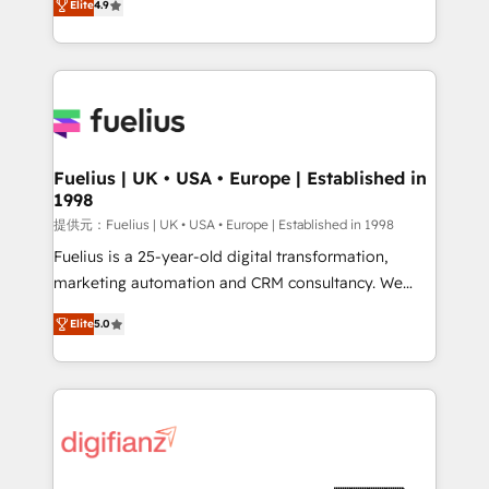
Elite
4.9
implement the platform into complex business
𝘴𝘶𝘱𝘦𝘳 𝘳𝘦𝘴𝘱𝘰𝘯𝘴𝘪𝘷𝘦)
environments, optimise what you've got and make
sure you can actually use it, build your website in
HubSpot or create an inbound marketing strategy
for you and execute it on HubSpot. We are on the
G-Cloud 14 CCS (Crown Commercial Service)
framework, meaning we've been accredited by
Fuelius | UK • USA • Europe | Established in
1998
HubSpot and vetted by the CCS, which means we
can support public sector companies as well the
提供元：Fuelius | UK • USA • Europe | Established in 1998
other ones listed in our profile. Our services: -
Fuelius is a 25-year-old digital transformation,
HubSpot implementation - HubSpot CMS website
marketing automation and CRM consultancy. We
build We can do lots of things. But everything we do
enable mid-market and enterprise clients to
Elite
5.0
is there for you to: - Grow revenue, and run your
maximise their return from digital and fuel their
business more efficiently - Build stronger
growth. We modernise platforms, streamline
relationships with customers - Make better
operations that are causing inefficiencies, improve
decisions with data - Find a new voice and reach
customer experiences, integrate systems, and
more people - Get the most out of your HubSpot
supercharge revenue operations Key services: • CRM
investment
Implementation • Systems Integration • Digital