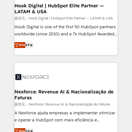
Agent Creation 🔄 Custom Integrations & Data
Hook Digital | HubSpot Elite Partner —
LATAM & USA
Migration Why 1406 We become part of your team.
Your team learns while we build. We fix what others
提供元：Hook Digital | HubSpot Elite Partner — LATAM & USA
broke. Built for mid-market reality—practical
Hook Digital is one of the first 50 HubSpot partners
solutions that work with your actual headcount and
worldwide (since 2010) and a 7x HubSpot Awarded
constraints. By the Numbers 🏆 Top 1% of all
Elite Partner. With 500+ projects across the U.S.,
Elite
4.9
HubSpot partners 🔄 Top 5% globally in client
Brazil, and LATAM, we combine global expertise with
retention 📅 8+ years of consistent results since 2017
regional experience. Today, we are Brazil’s largest
Who We Serve Revenue teams, marketing leaders,
HubSpot Elite Partner—trusted by companies across
and sales ops at mid-market companies ready to
the Americas to scale smarter. ⚙️ CRM
move beyond spreadsheets into unified systems
Implementation & Migration Onboarding across all
that drive real business results.
Hubs, plus migrations from Salesforce, Pipedrive, RD
Station, Freshdesk, Intercom, and more. Custom
Nexforce: Revenue AI & Nacionalização de
Faturas
objects, automations, and integrations built for
growth. 🚀 AI-Driven GTM Orchestration Unify
提供元：Nexforce: Revenue AI & Nacionalização de Faturas
HubSpot with LinkedIn, WhatsApp, email, paid
A Nexforce ajuda empresas a implementar otimizar
media, and AI voice to drive pipeline. 🤖 AI Custom
e operar a HubSpot com mais eficiência e
Agent Development Deploy AI agents for
previsibilidade de receita. Combinamos Revenue
Elite
5.0