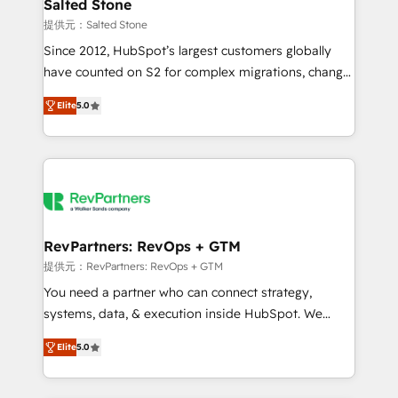
we turn complexity into clarity, human at global
Salted Stone
scale. 🏆 HubSpot’s CEO called us “the partner of the
提供元：Salted Stone
future.” Others agree it is proof of trust built through
Since 2012, HubSpot’s largest customers globally
measurable impact.
have counted on S2 for complex migrations, change
management, systems integration, and creative
Elite
5.0
solutions that deliver measurable impact and
transform brand experiences As one of the few full-
service creative agencies in the HubSpot
ecosystem, we blend strategy, technology, & award-
winning design to build scalable, globally
regionalized HubSpot websites, integrated
marketing campaigns, & RevOps frameworks that
RevPartners: RevOps + GTM
fuel long-term success We connect the entire
提供元：RevPartners: RevOps + GTM
customer lifecycle through seamless integrations,
You need a partner who can connect strategy,
ensure long-term adoption with change-
systems, data, & execution inside HubSpot. We
management programs, and align marketing, sales,
bridge the gap where most agencies fall short by
and service to drive sustainable growth With 6 key
Elite
5.0
combining GTM strategy with technical execution to
HubSpot accreditations and experience across
solve the right problem with the right solution. As the
hundreds of organizations in dozens of industries,