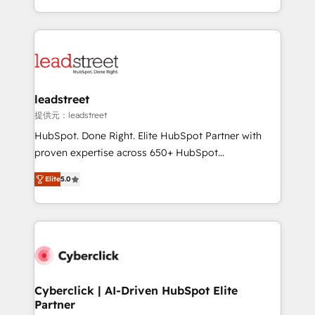
America. From casual user to super fan: make
Canada, we’ve delivered thousands of successful
HubSpot an experience you LOVE!
HubSpot projects for mid-market and enterprise
clients worldwide, with over 10 years experience. We
combine HubSpot, data, and AI to design connected
go-to-market systems that align people, process,
and technology for predictable, scalable revenue
leadstreet
growth. Our expertise spans RevOps, CRM and data
提供元：leadstreet
architecture, AI enablement, and strategic marketing,
HubSpot. Done Right. Elite HubSpot Partner with
delivered through our proprietary FLAIR framework
proven expertise across 650+ HubSpot
for responsible AI adoption. As a HubSpot Elite
implementations. With 12+ years of HubSpot
Partner and ISO 27001:2022 certified consultancy,
Elite
5.0
experience, we help you use the HubSpot platform
we blend strategy, creativity, and technology to help
to its fullest capacity, improve your current HubSpot
organisations scale smarter and grow stronger.
website, or build your new one.
Cyberclick | AI-Driven HubSpot Elite
Partner