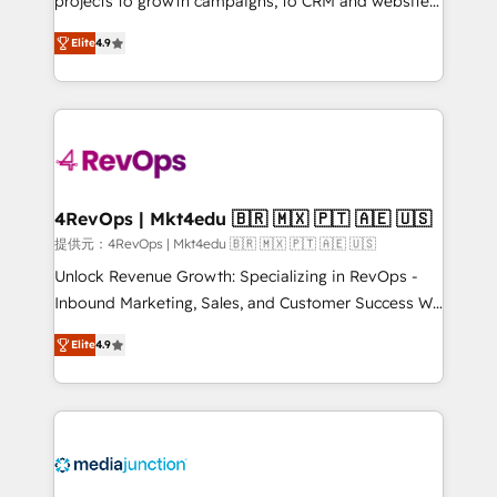
projects to growth campaigns, to CRM and websites.
HubSpot experts backed by over 10+ years of
Hire an agency that's experienced in every inch of
HubSpot experience ✔️Flexible pricing models —
Elite
4.9
HubSpot and willing to work hand-in-hand with your
Hourly-fee (assigned one Dedicated HubSpot
team to simplify the complex and build a better
Admin); Monthly-fee (HubSpot Admin + Project
experience for your team and customers.
Manager); and Fixed Project Cost (as per
requirement). ✔️Helped over 25,000+ customers so
far with our HubSpot solutions. ✔️Bespoke apps &
on-demand bundle services. Connect with us today!
4RevOps | Mkt4edu 🇧🇷 🇲🇽 🇵🇹 🇦🇪 🇺🇸
提供元：4RevOps | Mkt4edu 🇧🇷 🇲🇽 🇵🇹 🇦🇪 🇺🇸
Unlock Revenue Growth: Specializing in RevOps -
Inbound Marketing, Sales, and Customer Success We
specialize in driving revenue growth for companies
Elite
4.9
across industries through tailored marketing, sales,
and customer success strategies, utilizing RevOps
methodologies. As Latin America's largest HubSpot
partner and a global leader in education market, we
offer unparalleled insights. Operating in five
countries—Brazil, UAE (Abu Dhabi/Dubai/Sharjah),