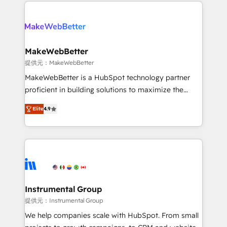
only firm in the world to hold Elite Partner
there’s a good chance one of our globally integrated
Accreditations with both HubSpot and Clay, our
teams has worked with clients just like you Let’s
clients gain a unique advantage in CRM architecture,
explore whether S2 is the partner you’ve been
pipeline generation, data intelligence, and go-to-
looking for...and get your next big initiative moving!
market execution. Why B2B Businesses Choose RP: -
MakeWebBetter
Secure: Soc2 compliant 🛡️ - Pricing: Implementations
提供元：MakeWebBetter
starting at $1,5k 💵 - Speed: Launch in 14 days ⚡ -
MakeWebBetter is a HubSpot technology partner
Global: 75+ RPers across five continents 🌐 - Scale:
proficient in building solutions to maximize the
Largest organically grown & fastest tiering Elite
operational efficiency of HubSpot. The fastest-
HubSpot Partner 🪴 - Sales Hub: More
Elite
4.9
growing tech-enabler & facilitator, MakeWebBetter,
implementations than any other Partner 💻 -
hands you the blend of HubSpot expertise &
Migrations: We convert Salesforce addicts to
eminent solutions & integrations. Trust us to
HubSpot evangelists 🧡 Don't hire a marketing
streamline your HubSpot experience. 🚀HubSpot
agency for an Ops problem. Don't hire a technical
Elite Partners with 10+ years of HubSpot experience
agency for a growth problem. Hire a partner built to
🤝HubSpot Premier Integration partner 🤝Google
solve both.
Premier Partner 2023 🌟5 HubSpot Accreditations 🌟
Instrumental Group
Won HubSpot Theme Challenge 2021 🌟INBOUND’19
提供元：Instrumental Group
HubSpot Rising Star Why us? Harnessing the full
We help companies scale with HubSpot. From small
potential of the powerful HubSpot CRM. ✔️A team of