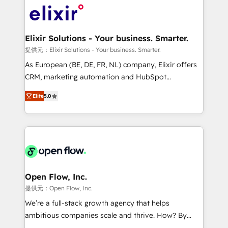
HIPAA-aware; CASL-compliant; GDPR-ready
Design, Migrations + Integrations. Mole Street’s
implementations where required 💡 Why 500+
mission is empowering others to realize their
Clients Choose Us: Elite Partner; technical, fast, and
greatness, which is achieved through creating
Elixir Solutions - Your business. Smarter.
built to scale.
absolute clarity, derived from a well-defined
提供元：Elixir Solutions - Your business. Smarter.
strategy, executed well, and reported on with clear
As European (BE, DE, FR, NL) company, Elixir offers
results. The culture is driven by core values; Joy, Grit,
CRM, marketing automation and HubSpot
Accountability, Curiosity, Authenticity, Growth
integration products and services to mid-market
Mindedness, and Clarity. We are driven to win for the
Elite
5.0
and enterprise customers. We ensure that your sales,
collective good of the company and its clientele, and
service and marketing department operates in the
dedicated to breaking the mold from the agency of
most effective way, while at the same time
the past into the consultancy of the future. Great
leveraging your commercial data for a fully
things are happening.
integrated buyers journey. Elixir is located in
Brussels, Munich "München", Cologne "Köln", Paris
and Amsterdam. Elixir is a first mover and leader
Open Flow, Inc.
when it comes to HubSpot sales and service
提供元：Open Flow, Inc.
implementations, highly renowned for our business
We’re a full-stack growth agency that helps
acumen, process (re-)design experience and a
ambitious companies scale and thrive. How? By
massive amount of success stories in this area. We
upgrading and streamlining every single revenue-