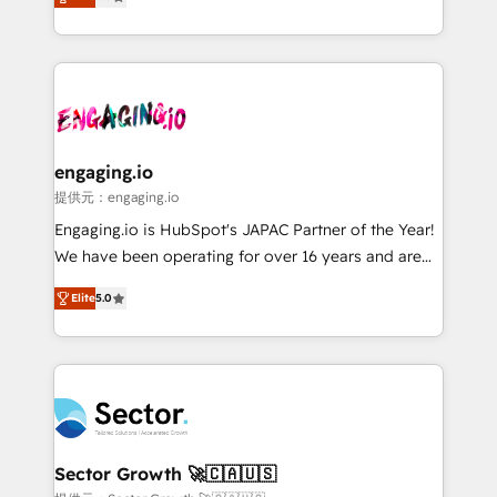
prospecting, follow-ups, service triage, and
Operations (RevOps) e Inteligência Artificial para
knowledge retrieval—built in HubSpot. ⚡ Fast-Track
estruturar processos integrar sistemas organizar
& Growth-Track Services Fast-Track: Rapid HubSpot
dados e automatizar operações. O objetivo é
onboarding in weeks Growth-Track: Unlock
transformar a HubSpot em um verdadeiro sistema
advanced optimization & adoption 📍 São Paulo, BR
operacional de receita conectando equipes
• Des Moines, IA • New York, NY
tecnologia e dados em uma operação integrada.
Também somos distribuidores oficiais da HubSpot
engaging.io
e de mais de 150 softwares globais permitindo
提供元：engaging.io
contratar e pagar a HubSpot em reais com nota
Engaging.io is HubSpot's JAPAC Partner of the Year!
fiscal no Brasil e gerar economia de até 50% na
We have been operating for over 16 years and are
contratação de softwares internacionais.
one of HubSpot's most experienced and technically
Oferecemos ainda agentes de IA especializados em
Elite
5.0
capable Agency Partners globally. We specialise in
HubSpot que automatizam tarefas executam rotinas
complex CRM migrations, implementations,
no CRM e mantêm os dados organizados, como um
integrations, custom CMS portal development,
especialista operando a plataforma 24/7. Hoje 300+
design & UX for mid to large to multi national
empresas em 13 países utilizam a Nexforce. Somos
businesses. Our teams are based in North America
a maior parceira da HubSpot na América Latina e
and APAC. We are HubSpot's top-ranked Advanced
líder no ranking global de sucesso do cliente da
Implementation Certified Partner and we contribute
Sector Growth 🚀🇨🇦🇺🇸
HubSpot.
to their advisory council. We strive to do 'good work