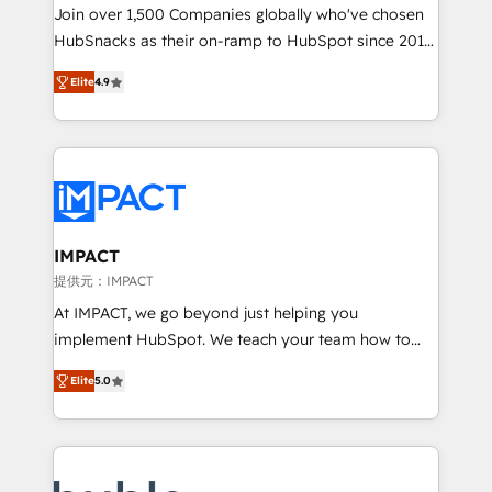
people, exciting ideas and can-do mentality, we
Join over 1,500 Companies globally who've chosen
ensure revenue growth on a daily basis. So tell us
HubSnacks as their on-ramp to HubSpot since 2014
your challenge; our passionate and growth driven
Simple pay-as-you-go plans that accelerate value...
Elite
4.9
team of 100+ experts is ready for you! Driving digital
1️⃣ Set Up | Onboarding New or Check-fixing existing
growth | www.brightdigital.com
HubSpot portals 2️⃣ Scale Up | 100% HubSpot Task
Execution... Global 24/7 ... All Experts 3️⃣ Integrate |
your entire Tech Stack with Custom Integrations
Slash months from your API Integration project... ⬅️
Click "Contact Business" ⬅️ to access 150+ Kickstart
Integration templates that put HubSpot in the center
IMPACT
of your tech stack, syncing... 🛍️ Shopify or
提供元：IMPACT
WooCommerce 💲 Stripe or Paypal 💰 Sage or
At IMPACT, we go beyond just helping you
Netsuite 🤖 Google or Microsoft ✍️ DocuSign or
implement HubSpot. We teach your team how to
PandaDoc 🌐 Avalara or Quaderno HubSnacks holds
master it. As the creators of the Endless Customers
the rare Advanced "Custom Integrations"
Elite
5.0
System™ (the next evolution of They Ask, You
Accreditation, securely sync data across... 🔄 any
Answer), we’re the only HubSpot partner built
apps, in any direction. Stuck on your old CRM..?
entirely around coaching and training. That means
Migrate | seamlessly off your old CRM onto a clean
we don’t do the work for you; we help you build the
new HubSpot portal with Advanced Website and