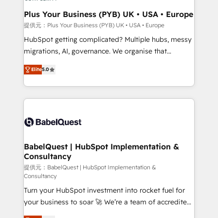
industrial sectors. Offices in Johannesburg, Cape
Town, Dubai & London. 500+ HubSpot CRM
Plus Your Business (PYB) UK • USA • Europe
implementations delivered. AI visibility coverage
提供元：Plus Your Business (PYB) UK • USA • Europe
across ChatGPT, Claude, Perplexity, Gemini and
HubSpot getting complicated? Multiple hubs, messy
Google AI Overviews. HubSpot Impact Award -
migrations, AI, governance. We organise that
Customer First HubSpot Impact Award - Integrations
complexity, so your team can put HubSpot to work...
Innovation HubSpot Impact Award - Platform
Elite
5.0
Welcome to our Profile! We help with: • CRM
Migration Excellence HubSpot Impact Award -
implementation, reports, workflows, and team
Platform Excellence 40+ full-time HubSpot
training • CRM migration from Salesforce, Pipedrive,
professionals. 100s of certifications and
Dynamics and others • Technical projects including
accreditations with HubSpot.
custom API integrations • AI governance for
HubSpot-centred operations A little about us: •
Boutique 'Elite' team of 12 • 150+ clients across Sales
BabelQuest | HubSpot Implementation &
Consultancy
Hub, Marketing Hub, Service Hub, Data Hub and
CMS • ISO/IEC 27001:2022, ISO 9001:2015, and ISO
提供元：BabelQuest | HubSpot Implementation &
Consultancy
42001:2023 certified - the AI management standard •
Turn your HubSpot investment into rocket fuel for
GuardHub: our AI governance framework, built on
your business to soar 🚀 We’re a team of accredited
ISO 42001 Ready for the next step? Click the 👈
HubSpot experts ready to help you. We can
'𝗖𝗼𝗻𝘁𝗮𝗰𝘁 𝗯𝘂𝘀𝗶𝗻𝗲𝘀𝘀' button to get in touch (𝘸𝘦'𝘳𝘦