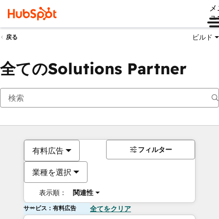
メ
ュ
ビルド
戻る
全てのSolutions Partner
フィルター
有料広告
業種を選択
表示順：
関連性
サービス：有料広告
全てをクリア