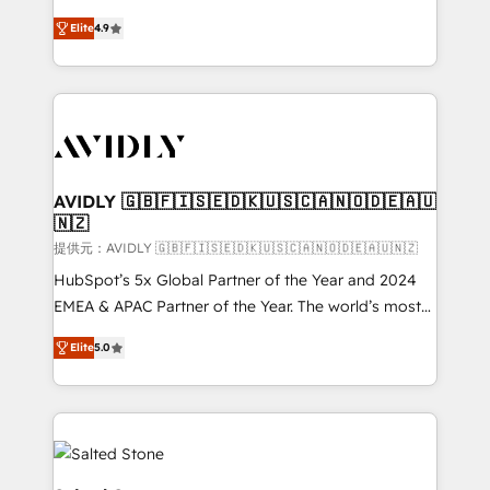
Strategy: Activate Breeze Agents, configure HubSpot
North America. Avec plus de 115 experts en
AI, & maximize AEO with tailored AI services. 🧩
Elite
4.9
marketing automation, Growth, Revops, CRM et
Integrations: Extend HubSpot with custom
webdesign. Markentive is both a consulting firm, a
integrations, hosting, & maintenance.
digital agency and an integrator. With over 115
experts in marketing automation, growth, revops,
CRM and webdesign (We focus on EMEA - USA
customers).
AVIDLY 🇬🇧🇫🇮🇸🇪🇩🇰🇺🇸🇨🇦🇳🇴🇩🇪🇦🇺
🇳🇿
提供元：AVIDLY 🇬🇧🇫🇮🇸🇪🇩🇰🇺🇸🇨🇦🇳🇴🇩🇪🇦🇺🇳🇿
HubSpot’s 5x Global Partner of the Year and 2024
EMEA & APAC Partner of the Year. The world’s most
experienced and fully accredited HubSpot Solutions
Elite
5.0
Partner. 🚀 With 2,750+ HubSpot projects delivered
and 370+ specialists across EMEA, APAC and NAM,
we de-risk complex CRM programmes and
accelerate ROI across every HubSpot Hub. 🧭 From
multi-region migrations to AI-powered automation,