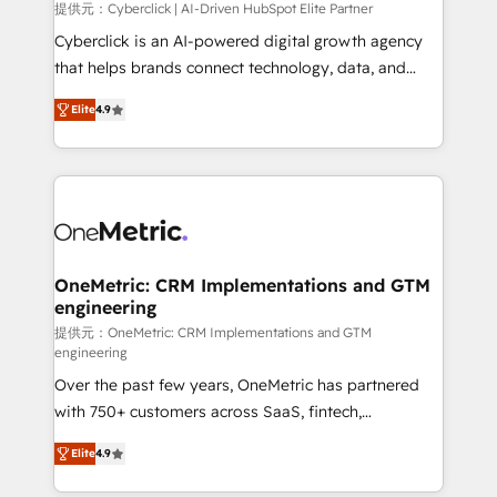
提供元：Cyberclick | AI-Driven HubSpot Elite Partner
Cyberclick is an AI-powered digital growth agency
that helps brands connect technology, data, and
creativity to achieve measurable results. Founded in
Elite
4.9
Barcelona and operating across Spain, LATAM, and
the UK, we support global companies in building
smarter marketing, sales, and customer success
strategies. As the only HubSpot Elite Partner in
Iberia (Spain & Portugal), we combine human insight
with intelligent automation to drive sustainable
growth. Our multidisciplinary team designs solutions
OneMetric: CRM Implementations and GTM
engineering
that simplify complexity, boost performance, and
turn innovation into real impact. 🌍 Highlights •
提供元：OneMetric: CRM Implementations and GTM
engineering
HubSpot Partner since 2012 • 2022 EMEA Impact
Over the past few years, OneMetric has partnered
Award: Best Integration • 150+ successful HubSpot
with 750+ customers across SaaS, fintech,
projects • Clients in 30+ industries • Proprietary
healthcare, real estate, and other industries. With
technology for integrations • Multilingual team:
Elite
4.9
150+ HubSpot-certified experts, we deliver scalable
English, Spanish, Portuguese & Italian 👉 Grow
solutions to complex GTM and RevOps challenges.
smarter with AI and HubSpot.