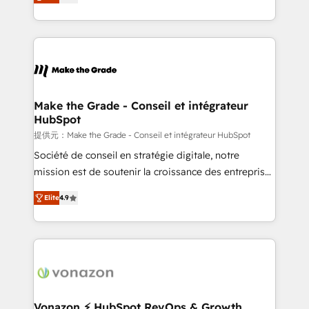
téléphonie, etc.) • Alignement des équipes grâce à un
outil et des données partagées • Amélioration de la
collecte et de l’analyse des données pour des
décisions éclairées • Optimisation de l’efficacité et
de la productivité des équipes Notre équipe de 30
consultants certifiés HubSpot aborde chaque projet
avec un engagement total, alignant processus
Make the Grade - Conseil et intégrateur
HubSpot
métiers et technologie, et guidant vos équipes à
travers le changement, tout en centrant vos objectifs
提供元：Make the Grade - Conseil et intégrateur HubSpot
d’entreprise. Grâce à une méthodologie éprouvée
Société de conseil en stratégie digitale, notre
auprès de plus de 400 clients, nous comprenons
mission est de soutenir la croissance des entreprises
rapidement vos enjeux et intégrons parfaitement
B2B à travers l’acquisition de nouveaux clients,
Elite
4.9
HubSpot dans votre organisation. Pour toute
l'intégration CRM et le développement des revenus
question technique ou besoin de structuration de
auprès de vos comptes existants. En France et à
votre projet HubSpot, contactez notre équipe pour
l'international, nous travaillons avec des ETI
un échange dédié.
ambitieuses, des grands groupes voulant aller au-
delà d’une simple transformation digitale et des
startups florissantes. Nos 3 grandes expertises sont :
➤ L’intégration de CRM et de méthodologie RevOps
Vonazon ⚡ HubSpot RevOps & Growth