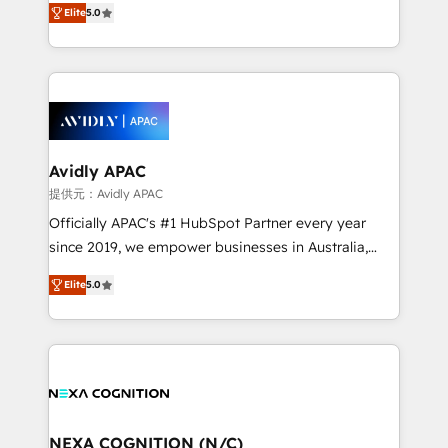
integrate HubSpot with complex solutions like SAP,
Elite
5.0
generating aspect of your business. We’re proud
MicroSoft, custom solutions,... Our company also has
HubSpot Elite Solutions Partners and devout CRM
strong experience with HubSpot CRM extension,
nerds who can harness HubSpot’s custom digital
mobile apps for Field Service Management and
tools to improve each touchpoint of your customer
Retail execution, CPQ, customer portals and
experience. Working hand-in-hand with your team,
HubSpot CMS developments. And we're champions
we’ll assemble a RevOps machine that drives more
when it comes to complex data migrations.
traffic, generates better leads and crushes your
Avidly APAC
revenue goals. We've worked with thousands of
提供元：Avidly APAC
HubSpot customers and we'd love to work with you
Officially APAC's #1 HubSpot Partner every year
too! Clients come to us for: Advanced CRM solutions
since 2019, we empower businesses in Australia,
System Integrations both Custom and Native to
New Zealand, and globally to realise their full
HubSpot Data System Migrations between systems
Elite
5.0
potential through enterprise HubSpot CRM
to HubSpot New lead generation strategies Time-
implementation. And we deliver best practice across
saving automations Fresh growth campaigns Robust
the whole HubSpot platform, covering marketing,
help desk Unified revenue operations Dynamic
sales, service, CMS and integrations. We work with
website development Award-winning creative
all businesses, from start-up to Enterprise, and have
design We live and breathe HubSpot and are ready
delivered the largest HubSpot implementations in
to take on real challenges!
the world. Our human approach to digital
NEXA COGNITION (N/C)