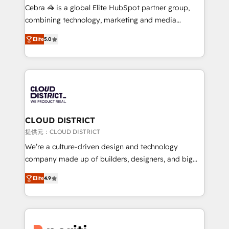
boost with a new HubSpot site Recognized leaders:
Cebra 🦓 is a global Elite HubSpot partner group,
🏆 HubSpot Platform Migration Impact Award 🏆
combining technology, marketing and media
Clutch HubSpot Global Leader 🏆 Finalist: HubSpot
expertise across Latin America and Southern
Inbound Campaign of the Year 🏆 Gold AVA Digital
Elite
5.0
Europe, with teams across 7 countries. Born in Chile,
Award for Best Website 🌟 Accreditations: CRM
we combine local insight with international reach to
Implementation, HubSpot Content Experience, CRM
help businesses grow through technology, creativity,
Data Migration & Custom Integration
AI and strategy. For over 12 years, we’ve delivered
500+ HubSpot implementations, building end-to-
end solutions that integrate CRM, AI automation,
inbound and loop marketing, content, and digital
CLOUD DISTRICT
creativity. Our multicultural team works in Spanish,
提供元：CLOUD DISTRICT
Portuguese, and English to design scalable strategies
We’re a culture-driven design and technology
that drive measurable growth. 🌎 Highlights: • 10+
company made up of builders, designers, and big
years as a HubSpot partner. • 2023 Impact Awards:
thinkers. We blend strategy, design, and
Platform Migration Excellence. • Top 3 Partner of the
Elite
4.9
development—always fueled by curiosity—to turn
Year LATAM 2022, 2023, 2024, 2025. • Partner of the
ideas, opportunities, and challenges into meaningful
Year 2024. • Organizer of Aliados.ai (AI, marketing &
experiences. To us, technology is more than just
tech global congress). 👉 Ready to scale your
code; it’s about creating things that are useful, cool,
business with HubSpot? Let Cebra’s experts help