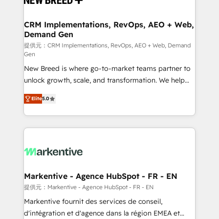
定の代行ではなく、設計の責任」を引き受け、部門横断
technical development team. - 19 HubSpot-certified
の統合・浸透・変革管理を実行します。 ▸ CMS戦略設
trainers to drive platform adoption. 📈 Revenue
CRM Implementations, RevOps, AEO + Web,
計・構築：リード獲得・CVR・SEOを前提にした情報設
Demand Gen
Generation - Full-funnel marketing and high-
計・導線設計・テンプレート設計をContent Hubで一体
performance advertising via Point Success Media. -
提供元：CRM Implementations, RevOps, AEO + Web, Demand
Gen
提供。 ▸ 既存CRM・MAからの移行支援：Salesforce・
Expert deployment of Breeze AI and custom agents
Marketo・Pardot等からの移行、カスタム設計、履歴
New Breed is where go-to-market teams partner to
to automate growth. 🏆 Elite Excellence - 8 platform
データ移行と活用設計まで。 ▸ AEO対応：ChatGPT・
unlock growth, scale, and transformation. We help
accreditations and deep HIPAA-compliance
Perplexity等のAI検索からの流入・引用を前提にコンテ
companies activate HubSpot’s AI-powered
expertise. - A team of 250+ experts dedicated to
Elite
5.0
ンツとサイト構造を最適化。 🏆 なぜ100incを選ぶの
customer platform and operationalize HubSpot’s
your resilient growth.
か？ ✓ HubSpot Eliteパートナー認定 ✓ HubSpotアワ
Loop Marketing framework through expert-led
ード受賞・HUGリーダー ✓ ISO27001:2022 /
services, smart agents, and purpose-built apps,
ISO9001:2015 取得 ✓ 400社以上の導入実績 ✓
tailored to your business. Together, we unlock
HubSpot大百科 出版 CRM・AI活用に関するご相談、現
results, fast. ⚙️CRM & RevOps: Align all Hubs to your
状整理の壁打ちなど、構想段階からお気軽にお問い合わ
buyer journey for clean data, scalability, & reporting.
せください。
🎯Demand Gen & ABM: Drive pipeline with inbound,
Markentive - Agence HubSpot - FR - EN
ABM, AEO, SEO, & paid media. 👩‍💻Web Design:
提供元：Markentive - Agence HubSpot - FR - EN
Build high-performing websites with UX, messaging,
Markentive fournit des services de conseil,
& conversion strategy that drive results. 🤖AI
d'intégration et d'agence dans la région EMEA et