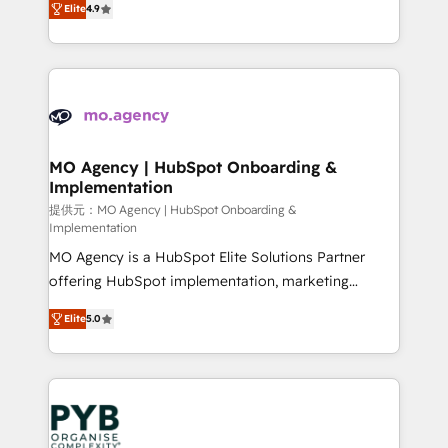
Elite
4.9
to your needs and sales objectives. With 125+
migrate, replatform, and scale smarter. We specialize
certifications, we are part of the most certified
in high-impact CRM and CMS migrations and
Canadian agencies, and we both hold Onboarding
onboarding from platforms like Salesforce, NetSuite,
Accreditations. Based in Canada (coast to coast), our
Zoho, Pardot, Marketo, Microsoft Dynamics, Wix,
services are offered in both English & French.
WordPress and legacy CRMs, turning fragmented
systems into unified, growth-ready HubSpot
architectures that accelerate revenue operations and
MO Agency | HubSpot Onboarding &
Implementation
performance. - Multi-object CRM migration, cleanup,
and implementation. - Pre-built and custom
提供元：MO Agency | HubSpot Onboarding &
Implementation
integrations across your full tech stack. - Custom
MO Agency is a HubSpot Elite Solutions Partner
object setup, CMS builds, and full-funnel automation.
offering HubSpot implementation, marketing
- Dashboards, lifecycle campaigns, and lead
automation, CRM and RevOps consulting, B2B SEO,
nurturing sequences. - Cross-hub setup across
Elite
5.0
paid media, content marketing, AEO and GEO (AI
Marketing, Sales, Operations, and Service Hubs. -
search optimisation), and HubSpot Content Hub and
Ongoing optimization, managed support, and
WordPress development. We work with enterprise
scalable retainers. Let’s make HubSpot your most
and growth-led companies across technology,
powerful growth engine. Built to convert, scale, and
professional services, financial services and
drive results.