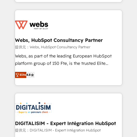
solve all your HubSpot challenges and improve user
sales, and service hubs • Built-in flexibility for
adoption, sales process and marketing results.
startups to global brands
Services 📚 Onboarding your team to HubSpot for
the first time 🔧 Designing and optimising your
HubSpot set-up for better results 🌐 Website design
and build using HubSpot 🔌 Integrating HubSpot
Webs, HubSpot Consultancy Partner
with other systems 🎓 Training your teams to be
提供元：Webs, HubSpot Consultancy Partner
HubSpot pros 📊 Lead generation services using
Webs, as part of the leading European HubSpot
HubSpot Why us? - SIX HubSpot Accreditations -
platform group of 150 Fte, is the trusted Elite
awarded by HubSpot after a rigorous process for
HubSpot CRM Partner offering you a roadmap on
CRM, Solutions Architecture, Onboarding , Data
Elite
4.8
maximizing EBITDA and achieving Commercial
Migration, Custom Integration & Platform
Excellence. With our targeted processes, we
Enablement -Onboarded over 500 businesses to
strengthen your digital transformation and minimize
HubSpot -Top 1% of partners worldwide -In-house
costs. As HubSpot's Advanced Accredited CRM
team of 25+ experts Contact us today to help you
Implementation partner, we provide expertise to
get more from your investment in HubSpot.
drive your business forward. Since 2015 we are fully
www.bbdboom.com
dedicated to HubSpot and with an experienced
DIGITALISIM - Expert Intégration HubSpot
team (50+), we work with reputable companies in
提供元：DIGITALISIM - Expert Intégration HubSpot
B2B sectors such as manufacturing, SaaS and