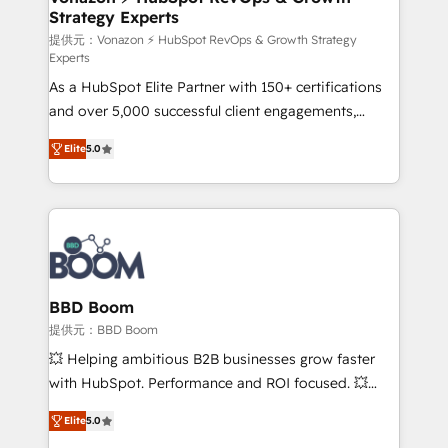
Strategy Experts
pour aligner les équipes marketing, commerciales et
support client (data migration, synchronisation API,
提供元：Vonazon ⚡ HubSpot RevOps & Growth Strategy
Experts
audit et maintenance) ➤ La création de sites internet
As a HubSpot Elite Partner with 150+ certifications
de conversion qui transforment les visiteurs en
and over 5,000 successful client engagements,
opportunités d'affaires ➤ La mise en place de
Vonazon turns marketing complexity into
stratégies d'acquisition marketing (SEO, SEA,
Elite
5.0
measurable, scalable growth. From onboarding to
inbound, automatisation marketing, ABM, IA,
enterprise-grade campaigns, our in-house team
emailing) Informations clés : - 10 ans d'expérience -
builds scalable strategies that drive long-term
100+ intégrations CRM HubSpot réussies - 40
revenue. ⚙️ HubSpot Integration & Optimization •
experts conseil - 150 certifications HubSpot
Seamless CRM, CMS, and automation setup •
cumulées
Complex platform migrations and data cleanups •
Custom APIs and third-party integrations 📈 End-to-
BBD Boom
End Revenue Acceleration • Lifecycle marketing and
提供元：BBD Boom
pipeline growth programs • Sales enablement tools
💥 Helping ambitious B2B businesses grow faster
and CRM optimization • Retention strategies with
with HubSpot. Performance and ROI focused. 💥
customer journey mapping 🏅 Elite-Level HubSpot
BBD Boom is the HubSpot partner that can help you
Execution • 750+ onboardings and 2,000+
Elite
5.0
to HubSpot Better. We work with your teams to
implementations • Deep expertise across marketing,