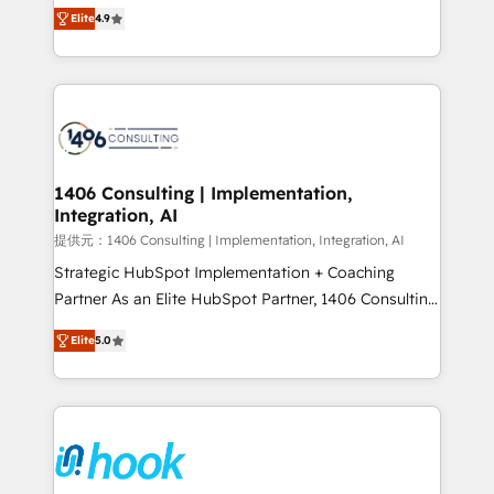
putting Customer Experience at the center by
represent key aspects of the project's success.
Elite
4.9
creating digital environments capable of integrating
people, processes and data. We offer the best
digital solutions on the market, ranging from CRM
processes and technologies to digital strategy, from
marketing automation to online and offline sales
processes through Customer Service Management,
allowing companies to optimize processes and meet
1406 Consulting | Implementation,
Integration, AI
the needs of the customer. We are part of Impresoft
Group, a group of specialized and complementary
提供元：1406 Consulting | Implementation, Integration, AI
companies that divide their offer into 4
Strategic HubSpot Implementation + Coaching
Competence Centers: Smart Manufacturing,
Partner As an Elite HubSpot Partner, 1406 Consulting
Customer First, Enabling Technologies & Security.
helps mid-market revenue teams transform how
Elite
5.0
The synergies generated by these integrations,
they sell, market, and serve. We don't just build your
together with the combination of talents, skills,
HubSpot—we teach your team to own it, then stay
solutions and services, have allowed the group to
to help you keep winning. What We Do ⚙️ CRM
build an unrivaled offering portfolio on the market
Implementations across Marketing, Sales, Service,
to accompany companies on their digital
Data & Content 📈 Sales & Marketing Alignment +
transformation journey.
Revenue Team Enablement 🤖 Breeze AI & Custom