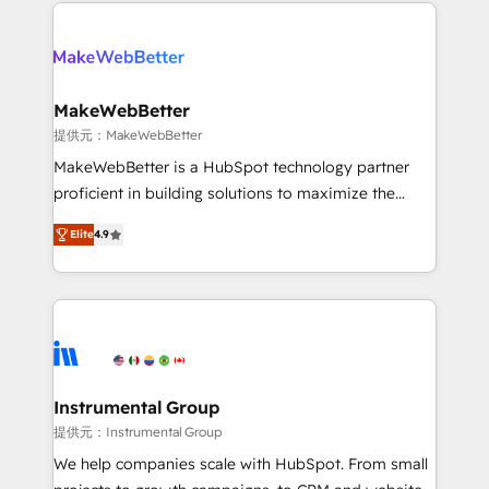
only firm in the world to hold Elite Partner
there’s a good chance one of our globally integrated
Accreditations with both HubSpot and Clay, our
teams has worked with clients just like you Let’s
clients gain a unique advantage in CRM architecture,
explore whether S2 is the partner you’ve been
pipeline generation, data intelligence, and go-to-
looking for...and get your next big initiative moving!
market execution. Why B2B Businesses Choose RP: -
MakeWebBetter
Secure: Soc2 compliant 🛡️ - Pricing: Implementations
提供元：MakeWebBetter
starting at $1,5k 💵 - Speed: Launch in 14 days ⚡ -
MakeWebBetter is a HubSpot technology partner
Global: 75+ RPers across five continents 🌐 - Scale:
proficient in building solutions to maximize the
Largest organically grown & fastest tiering Elite
operational efficiency of HubSpot. The fastest-
HubSpot Partner 🪴 - Sales Hub: More
Elite
4.9
growing tech-enabler & facilitator, MakeWebBetter,
implementations than any other Partner 💻 -
hands you the blend of HubSpot expertise &
Migrations: We convert Salesforce addicts to
eminent solutions & integrations. Trust us to
HubSpot evangelists 🧡 Don't hire a marketing
streamline your HubSpot experience. 🚀HubSpot
agency for an Ops problem. Don't hire a technical
Elite Partners with 10+ years of HubSpot experience
agency for a growth problem. Hire a partner built to
🤝HubSpot Premier Integration partner 🤝Google
solve both.
Premier Partner 2023 🌟5 HubSpot Accreditations 🌟
Instrumental Group
Won HubSpot Theme Challenge 2021 🌟INBOUND’19
提供元：Instrumental Group
HubSpot Rising Star Why us? Harnessing the full
We help companies scale with HubSpot. From small
potential of the powerful HubSpot CRM. ✔️A team of