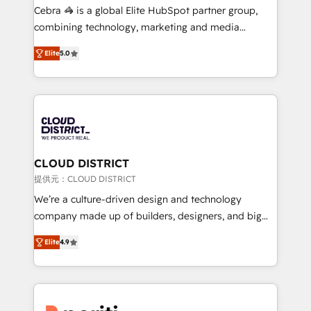
boost with a new HubSpot site Recognized leaders:
Cebra 🦓 is a global Elite HubSpot partner group,
🏆 HubSpot Platform Migration Impact Award 🏆
combining technology, marketing and media
Clutch HubSpot Global Leader 🏆 Finalist: HubSpot
expertise across Latin America and Southern
Inbound Campaign of the Year 🏆 Gold AVA Digital
Elite
5.0
Europe, with teams across 7 countries. Born in Chile,
Award for Best Website 🌟 Accreditations: CRM
we combine local insight with international reach to
Implementation, HubSpot Content Experience, CRM
help businesses grow through technology, creativity,
Data Migration & Custom Integration
AI and strategy. For over 12 years, we’ve delivered
500+ HubSpot implementations, building end-to-
end solutions that integrate CRM, AI automation,
inbound and loop marketing, content, and digital
CLOUD DISTRICT
creativity. Our multicultural team works in Spanish,
提供元：CLOUD DISTRICT
Portuguese, and English to design scalable strategies
We’re a culture-driven design and technology
that drive measurable growth. 🌎 Highlights: • 10+
company made up of builders, designers, and big
years as a HubSpot partner. • 2023 Impact Awards:
thinkers. We blend strategy, design, and
Platform Migration Excellence. • Top 3 Partner of the
Elite
4.9
development—always fueled by curiosity—to turn
Year LATAM 2022, 2023, 2024, 2025. • Partner of the
ideas, opportunities, and challenges into meaningful
Year 2024. • Organizer of Aliados.ai (AI, marketing &
experiences. To us, technology is more than just
tech global congress). 👉 Ready to scale your
code; it’s about creating things that are useful, cool,
business with HubSpot? Let Cebra’s experts help