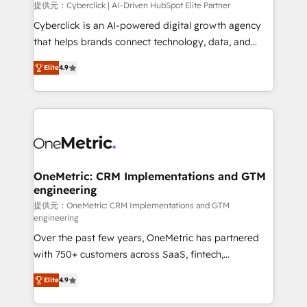
提供元：Cyberclick | AI-Driven HubSpot Elite Partner
Cyberclick is an AI-powered digital growth agency
that helps brands connect technology, data, and
creativity to achieve measurable results. Founded in
Elite
4.9
Barcelona and operating across Spain, LATAM, and
the UK, we support global companies in building
smarter marketing, sales, and customer success
strategies. As the only HubSpot Elite Partner in
Iberia (Spain & Portugal), we combine human insight
with intelligent automation to drive sustainable
growth. Our multidisciplinary team designs solutions
OneMetric: CRM Implementations and GTM
engineering
that simplify complexity, boost performance, and
turn innovation into real impact. 🌍 Highlights •
提供元：OneMetric: CRM Implementations and GTM
engineering
HubSpot Partner since 2012 • 2022 EMEA Impact
Over the past few years, OneMetric has partnered
Award: Best Integration • 150+ successful HubSpot
with 750+ customers across SaaS, fintech,
projects • Clients in 30+ industries • Proprietary
healthcare, real estate, and other industries. With
technology for integrations • Multilingual team:
Elite
4.9
150+ HubSpot-certified experts, we deliver scalable
English, Spanish, Portuguese & Italian 👉 Grow
solutions to complex GTM and RevOps challenges.
smarter with AI and HubSpot.