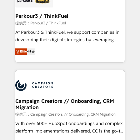
automation, and revenue intelligence to help
companies scale faster and smarter. 🔹 BOOMS:
Parkour3 / ThinkFuel
Demand generation for all your buyers With BOOMS,
提供元：Parkour3 / ThinkFuel
you invest in 100% of your buyers, accelerating your
At Parkour3 & ThinkFuel, we support companies in
growth and positioning yourself as an undisputed
developing their digital strategies by leveraging
leader. 🔹 BOOST: Optimize your digital
technologies and automating their marketing and
transformation process A methodology designed to
Elite
4.9
sales processes to generate growth. Our offer spans
implement HubSpot effectively and optimize your
from Strategy to Operations. We specialize in CRM
digital processes. 🔹 Trusted by Industry Leaders
onboarding and implementation, web design, sales
With an average rating of 4.9/5 and a proven track
& marketing automation, and digital marketing. With
record of business transformation, our growth-first
extensive experience working with tech companies
approach has helped brands dominate their
and manufacturers since 2002, we are committed to
markets.
empowering our clients and developing their
Campaign Creators // Onboarding, CRM
Migration
autonomy. Get to grips with HubSpot through
guided implementation and seamless integration of
提供元：Campaign Creators // Onboarding, CRM Migration
the CRM platform into your digital ecosystem. Would
With over 600+ HubSpot onboardings and complex
you like support in deploying your inbound
platform implementations delivered, CC is the go-to
marketing strategy? We'll provide support tailored
Elite Solutions Partner for businesses ready to