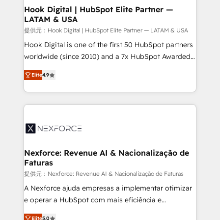
Agent Creation 🔄 Custom Integrations & Data
Hook Digital | HubSpot Elite Partner —
LATAM & USA
Migration Why 1406 We become part of your team.
Your team learns while we build. We fix what others
提供元：Hook Digital | HubSpot Elite Partner — LATAM & USA
broke. Built for mid-market reality—practical
Hook Digital is one of the first 50 HubSpot partners
solutions that work with your actual headcount and
worldwide (since 2010) and a 7x HubSpot Awarded
constraints. By the Numbers 🏆 Top 1% of all
Elite Partner. With 500+ projects across the U.S.,
Elite
4.9
HubSpot partners 🔄 Top 5% globally in client
Brazil, and LATAM, we combine global expertise with
retention 📅 8+ years of consistent results since 2017
regional experience. Today, we are Brazil’s largest
Who We Serve Revenue teams, marketing leaders,
HubSpot Elite Partner—trusted by companies across
and sales ops at mid-market companies ready to
the Americas to scale smarter. ⚙️ CRM
move beyond spreadsheets into unified systems
Implementation & Migration Onboarding across all
that drive real business results.
Hubs, plus migrations from Salesforce, Pipedrive, RD
Station, Freshdesk, Intercom, and more. Custom
Nexforce: Revenue AI & Nacionalização de
Faturas
objects, automations, and integrations built for
growth. 🚀 AI-Driven GTM Orchestration Unify
提供元：Nexforce: Revenue AI & Nacionalização de Faturas
HubSpot with LinkedIn, WhatsApp, email, paid
A Nexforce ajuda empresas a implementar otimizar
media, and AI voice to drive pipeline. 🤖 AI Custom
e operar a HubSpot com mais eficiência e
Agent Development Deploy AI agents for
previsibilidade de receita. Combinamos Revenue
Elite
5.0