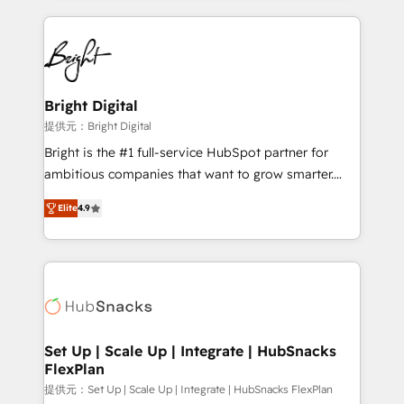
Growth-Driven Design Agency of the Year 🏆2015
automation, integration, and AI innovation to deliver
Became the 5th Agency to reach Diamond 🏆2014
lasting impact. We specialize in: • Turnkey and end-
HubSpot COS Performance Award 🏆2014 HubSpot
to-end HubSpot implementations • Onboarding for
COS Design Award 🏆2013 HubSpot Marketplace
Sales, Service, Marketing & Content Hubs • AI voice
Provider of the Year 🏆2011 Became a HubSpot
and chat agents, predictive automation, and smart
Bright Digital
Partner 📆Founded in 1997
workflows • Salesforce + HubSpot integration •
提供元：Bright Digital
RevOps and AI-driven sales enablement • Website
Bright is the #1 full-service HubSpot partner for
design and CMS development • ERP integration: SAP,
ambitious companies that want to grow smarter.
NetSuite, Microsoft Dynamics, … • Data cleansing
From HubSpot onboarding, to training, from
and CRM migration from any platform •
Elite
4.9
developing a new website to lead generation and
Client/member portals built on HubSpot • Custom
digital marketing; we do it all (and with great
and complex integrations: SAM.gov, GovWin,
results)! In short, our services include: - HubSpot
QuickBooks, PandaDoc, ClickUp, Shopify, Mapsly,
consultancy: onboarding, training, data migration -
WooCommerce, BuilderTrend, and more Experience
HubSpot development: websites, custom modules,
the difference — reach out to see how AI + HubSpot
integrations - Marketing & sales solutions: digital
can transform your business.
marketing, advertising, campaigns, content and
Set Up | Scale Up | Integrate | HubSnacks
FlexPlan
design We connect people, data and technology to
improve customer experiences. With our bright
提供元：Set Up | Scale Up | Integrate | HubSnacks FlexPlan