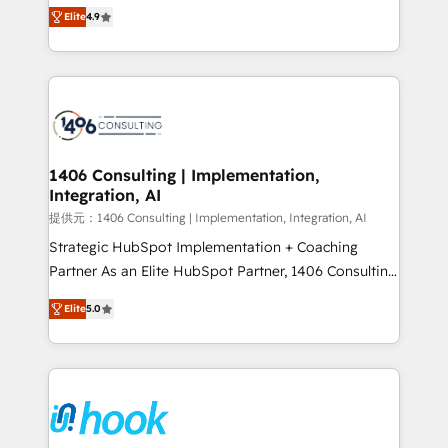
putting Customer Experience at the center by
represent key aspects of the project's success.
Elite
4.9
creating digital environments capable of integrating
people, processes and data. We offer the best
digital solutions on the market, ranging from CRM
processes and technologies to digital strategy, from
marketing automation to online and offline sales
processes through Customer Service Management,
allowing companies to optimize processes and meet
1406 Consulting | Implementation,
Integration, AI
the needs of the customer. We are part of Impresoft
Group, a group of specialized and complementary
提供元：1406 Consulting | Implementation, Integration, AI
companies that divide their offer into 4
Strategic HubSpot Implementation + Coaching
Competence Centers: Smart Manufacturing,
Partner As an Elite HubSpot Partner, 1406 Consulting
Customer First, Enabling Technologies & Security.
helps mid-market revenue teams transform how
Elite
5.0
The synergies generated by these integrations,
they sell, market, and serve. We don't just build your
together with the combination of talents, skills,
HubSpot—we teach your team to own it, then stay
solutions and services, have allowed the group to
to help you keep winning. What We Do ⚙️ CRM
build an unrivaled offering portfolio on the market
Implementations across Marketing, Sales, Service,
to accompany companies on their digital
Data & Content 📈 Sales & Marketing Alignment +
transformation journey.
Revenue Team Enablement 🤖 Breeze AI & Custom