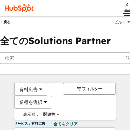
メ
ュ
ビルド
戻る
全てのSolutions Partner
フィルター
有料広告
業種を選択
表示順：
関連性
サービス：有料広告
全てをクリア