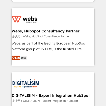
solve all your HubSpot challenges and improve user
sales, and service hubs • Built-in flexibility for
adoption, sales process and marketing results.
startups to global brands
Services 📚 Onboarding your team to HubSpot for
the first time 🔧 Designing and optimising your
HubSpot set-up for better results 🌐 Website design
and build using HubSpot 🔌 Integrating HubSpot
Webs, HubSpot Consultancy Partner
with other systems 🎓 Training your teams to be
提供元：Webs, HubSpot Consultancy Partner
HubSpot pros 📊 Lead generation services using
Webs, as part of the leading European HubSpot
HubSpot Why us? - SIX HubSpot Accreditations -
platform group of 150 Fte, is the trusted Elite
awarded by HubSpot after a rigorous process for
HubSpot CRM Partner offering you a roadmap on
CRM, Solutions Architecture, Onboarding , Data
Elite
4.8
maximizing EBITDA and achieving Commercial
Migration, Custom Integration & Platform
Excellence. With our targeted processes, we
Enablement -Onboarded over 500 businesses to
strengthen your digital transformation and minimize
HubSpot -Top 1% of partners worldwide -In-house
costs. As HubSpot's Advanced Accredited CRM
team of 25+ experts Contact us today to help you
Implementation partner, we provide expertise to
get more from your investment in HubSpot.
drive your business forward. Since 2015 we are fully
www.bbdboom.com
dedicated to HubSpot and with an experienced
DIGITALISIM - Expert Intégration HubSpot
team (50+), we work with reputable companies in
提供元：DIGITALISIM - Expert Intégration HubSpot
B2B sectors such as manufacturing, SaaS and