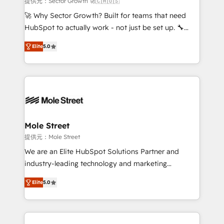
提供元：Sector Growth 🚀🇨🇦🇺🇸
with good people' and have worked with incredible
🚀 Why Sector Growth? Built for teams that need
brands. You can see some of them on our website,
HubSpot to actually work - not just be set up. 🔧
along with plenty of case studies.
HubSpot Experts: Onboarding, migrations,
Elite
5.0
automation, and training built for adoption. ⚡ Highly
Technical Execution: ERP, EMR and Custom
Integrations; complex builds delivered in weeks, not
months. 🤖 AI Consulting & Agents: AI-powered
workflows; automation agents; process optimization
inside HubSpot. 🏆 Industry Experience: 🏥
Healthcare: HIPAA implementations; secure data
Mole Street
workflows 💼 Financial Services: compliant
提供元：Mole Street
workflows; audit-ready reporting ⚖️ Legal: client
We are an Elite HubSpot Solutions Partner and
intake; pipeline and document workflows 🛒 E-
industry-leading technology and marketing
Commerce: Shopify, WooCommerce; lifecycle and
consultancy. Our focus is on enterprise and mid-
revenue automation 🏢 Real Estate: deal pipelines;
Elite
5.0
market B2B companies globally that want a strategic
portfolio and lifecycle management 🏭
approach to execute their goals through creative
Manufacturing: ERP integrations; operational
applications of our solutions; Technical HubSpot
alignment 🛡️ Compliance & Data Considerations:
Consulting, Content Marketing, Growth-Driven