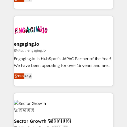
prospecting, follow-ups, service triage, and
Operations (RevOps) e Inteligência Artificial para
knowledge retrieval—built in HubSpot. ⚡ Fast-Track
estruturar processos integrar sistemas organizar
& Growth-Track Services Fast-Track: Rapid HubSpot
dados e automatizar operações. O objetivo é
onboarding in weeks Growth-Track: Unlock
transformar a HubSpot em um verdadeiro sistema
advanced optimization & adoption 📍 São Paulo, BR
operacional de receita conectando equipes
• Des Moines, IA • New York, NY
tecnologia e dados em uma operação integrada.
Também somos distribuidores oficiais da HubSpot
engaging.io
e de mais de 150 softwares globais permitindo
提供元：engaging.io
contratar e pagar a HubSpot em reais com nota
Engaging.io is HubSpot's JAPAC Partner of the Year!
fiscal no Brasil e gerar economia de até 50% na
We have been operating for over 16 years and are
contratação de softwares internacionais.
one of HubSpot's most experienced and technically
Oferecemos ainda agentes de IA especializados em
Elite
5.0
capable Agency Partners globally. We specialise in
HubSpot que automatizam tarefas executam rotinas
complex CRM migrations, implementations,
no CRM e mantêm os dados organizados, como um
integrations, custom CMS portal development,
especialista operando a plataforma 24/7. Hoje 300+
design & UX for mid to large to multi national
empresas em 13 países utilizam a Nexforce. Somos
businesses. Our teams are based in North America
a maior parceira da HubSpot na América Latina e
and APAC. We are HubSpot's top-ranked Advanced
líder no ranking global de sucesso do cliente da
Implementation Certified Partner and we contribute
Sector Growth 🚀🇨🇦🇺🇸
HubSpot.
to their advisory council. We strive to do 'good work