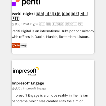
and—most importantly—simple. That’s why we lean
you grow faster, smarter, and with impact.
into bold ideas and shape them into thoughtful
products and strategies that actually make a
Periti Digital 🇬🇧 🇺🇸 🇮🇪 🇨🇦 🇩🇪 🇳🇱
🇵🇹
difference.
提供元：Periti Digital 🇬🇧 🇺🇸 🇮🇪 🇨🇦 🇩🇪 🇳🇱 🇵🇹
Periti Digital is an international HubSpot consultancy
with offices in Dublin, Munich, Rotterdam, Lisbon
and New York. 🔎 We are focused on enhancing
Elite
5.0
revenue-generation strategies for clients through
complete integration of core business processes
and systems (such as ERP and e-commerce
platforms) with HubSpot, driving efficiency and
results. 🎯 We present a solution-centric approach
and we're focused on HubSpot. We work with some
of HubSpot's most important customers to generate
Impresoft Engage
value from the platform in the long term. 🤖 We have
提供元：Impresoft Engage
worked 400+ HubSpot customers across industries
Impresoft Engage is a unique reality in the Italian
but specialise in the more complex projects where
panorama, which was created with the aim of
data migration, AI, and systems integrations