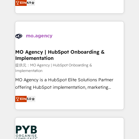
Elite
4.9
to your needs and sales objectives. With 125+
migrate, replatform, and scale smarter. We specialize
certifications, we are part of the most certified
in high-impact CRM and CMS migrations and
Canadian agencies, and we both hold Onboarding
onboarding from platforms like Salesforce, NetSuite,
Accreditations. Based in Canada (coast to coast), our
Zoho, Pardot, Marketo, Microsoft Dynamics, Wix,
services are offered in both English & French.
WordPress and legacy CRMs, turning fragmented
systems into unified, growth-ready HubSpot
architectures that accelerate revenue operations and
MO Agency | HubSpot Onboarding &
Implementation
performance. - Multi-object CRM migration, cleanup,
and implementation. - Pre-built and custom
提供元：MO Agency | HubSpot Onboarding &
Implementation
integrations across your full tech stack. - Custom
MO Agency is a HubSpot Elite Solutions Partner
object setup, CMS builds, and full-funnel automation.
offering HubSpot implementation, marketing
- Dashboards, lifecycle campaigns, and lead
automation, CRM and RevOps consulting, B2B SEO,
nurturing sequences. - Cross-hub setup across
Elite
5.0
paid media, content marketing, AEO and GEO (AI
Marketing, Sales, Operations, and Service Hubs. -
search optimisation), and HubSpot Content Hub and
Ongoing optimization, managed support, and
WordPress development. We work with enterprise
scalable retainers. Let’s make HubSpot your most
and growth-led companies across technology,
powerful growth engine. Built to convert, scale, and
professional services, financial services and
drive results.