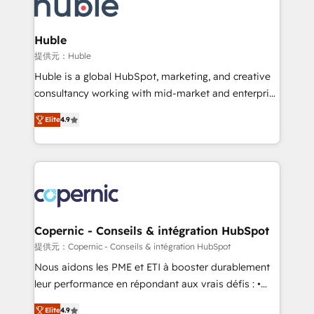
skills, processes, and internal team you need to
CRM Migrations using our in-house "HubScrub" Tool.
attract the right buyers, close deals faster, and grow
without outside dependencies. You’ll learn how to: •
Huble
Set up, audit, and organize your HubSpot portal •
提供元：Huble
Get your sales team fully using HubSpot • Track
Huble is a global HubSpot, marketing, and creative
pipeline and revenue across the entire buyer journey
consultancy working with mid-market and enterprise
• Build an in-house marketing team that drives
businesses. We go beyond implementation, shaping
growth • Create content and videos that attract
Elite
4.9
the strategy, processes, and teams that turn
buyers • Use AI to scale smarter Our coaching-led
HubSpot into a genuine growth engine. Named
approach works best for companies that are done
HubSpot's Global Partner of the Year in 2024,
with outsourcing and ready to build something that
consistently ranked among their top 5 partners
lasts. So if you're ready to become the most trusted
worldwide, and with over 15 years in the ecosystem,
voice in your market, let’s talk.
Huble has built a track record that speaks for itself.
One company, one operating model, delivering
Copernic - Conseils & intégration HubSpot
across offices and consulting teams in the UK, USA,
提供元：Copernic - Conseils & intégration HubSpot
Canada, Germany, France, Belgium, Singapore, and
Nous aidons les PME et ETI à booster durablement
South Africa. Certified compliant with ISO/IEC
leur performance en répondant aux vrais défis : •
27001:2022 and ISO 9001:2015 across all seven
Intégration de HubSpot avec d’autres outils (ERP,
international offices and 175+ employees.
Elite
4.9