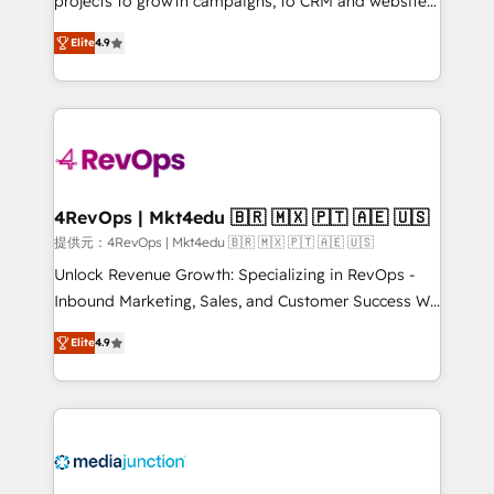
projects to growth campaigns, to CRM and websites.
HubSpot experts backed by over 10+ years of
Hire an agency that's experienced in every inch of
HubSpot experience ✔️Flexible pricing models —
Elite
4.9
HubSpot and willing to work hand-in-hand with your
Hourly-fee (assigned one Dedicated HubSpot
team to simplify the complex and build a better
Admin); Monthly-fee (HubSpot Admin + Project
experience for your team and customers.
Manager); and Fixed Project Cost (as per
requirement). ✔️Helped over 25,000+ customers so
far with our HubSpot solutions. ✔️Bespoke apps &
on-demand bundle services. Connect with us today!
4RevOps | Mkt4edu 🇧🇷 🇲🇽 🇵🇹 🇦🇪 🇺🇸
提供元：4RevOps | Mkt4edu 🇧🇷 🇲🇽 🇵🇹 🇦🇪 🇺🇸
Unlock Revenue Growth: Specializing in RevOps -
Inbound Marketing, Sales, and Customer Success We
specialize in driving revenue growth for companies
Elite
4.9
across industries through tailored marketing, sales,
and customer success strategies, utilizing RevOps
methodologies. As Latin America's largest HubSpot
partner and a global leader in education market, we
offer unparalleled insights. Operating in five
countries—Brazil, UAE (Abu Dhabi/Dubai/Sharjah),