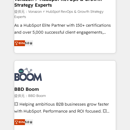
Strategy Experts
pour aligner les équipes marketing, commerciales et
support client (data migration, synchronisation API,
提供元：Vonazon ⚡ HubSpot RevOps & Growth Strategy
Experts
audit et maintenance) ➤ La création de sites internet
As a HubSpot Elite Partner with 150+ certifications
de conversion qui transforment les visiteurs en
and over 5,000 successful client engagements,
opportunités d'affaires ➤ La mise en place de
Vonazon turns marketing complexity into
stratégies d'acquisition marketing (SEO, SEA,
Elite
5.0
measurable, scalable growth. From onboarding to
inbound, automatisation marketing, ABM, IA,
enterprise-grade campaigns, our in-house team
emailing) Informations clés : - 10 ans d'expérience -
builds scalable strategies that drive long-term
100+ intégrations CRM HubSpot réussies - 40
revenue. ⚙️ HubSpot Integration & Optimization •
experts conseil - 150 certifications HubSpot
Seamless CRM, CMS, and automation setup •
cumulées
Complex platform migrations and data cleanups •
Custom APIs and third-party integrations 📈 End-to-
BBD Boom
End Revenue Acceleration • Lifecycle marketing and
提供元：BBD Boom
pipeline growth programs • Sales enablement tools
💥 Helping ambitious B2B businesses grow faster
and CRM optimization • Retention strategies with
with HubSpot. Performance and ROI focused. 💥
customer journey mapping 🏅 Elite-Level HubSpot
BBD Boom is the HubSpot partner that can help you
Execution • 750+ onboardings and 2,000+
Elite
5.0
to HubSpot Better. We work with your teams to
implementations • Deep expertise across marketing,