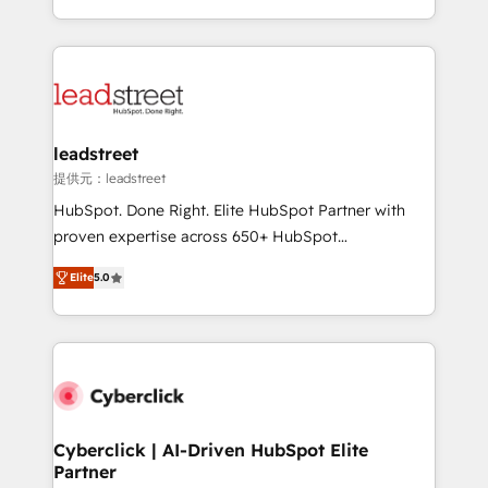
America. From casual user to super fan: make
Canada, we’ve delivered thousands of successful
HubSpot an experience you LOVE!
HubSpot projects for mid-market and enterprise
clients worldwide, with over 10 years experience. We
combine HubSpot, data, and AI to design connected
go-to-market systems that align people, process,
and technology for predictable, scalable revenue
leadstreet
growth. Our expertise spans RevOps, CRM and data
提供元：leadstreet
architecture, AI enablement, and strategic marketing,
HubSpot. Done Right. Elite HubSpot Partner with
delivered through our proprietary FLAIR framework
proven expertise across 650+ HubSpot
for responsible AI adoption. As a HubSpot Elite
implementations. With 12+ years of HubSpot
Partner and ISO 27001:2022 certified consultancy,
Elite
5.0
experience, we help you use the HubSpot platform
we blend strategy, creativity, and technology to help
to its fullest capacity, improve your current HubSpot
organisations scale smarter and grow stronger.
website, or build your new one.
Cyberclick | AI-Driven HubSpot Elite
Partner