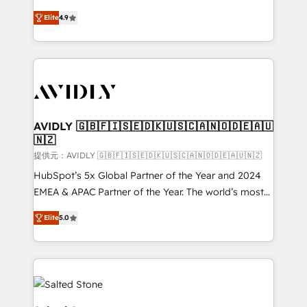
Strategy: Activate Breeze Agents, configure HubSpot
North America. Avec plus de 115 experts en
AI, & maximize AEO with tailored AI services. 🧩
Elite
4.9
marketing automation, Growth, Revops, CRM et
Integrations: Extend HubSpot with custom
webdesign. Markentive is both a consulting firm, a
integrations, hosting, & maintenance.
digital agency and an integrator. With over 115
experts in marketing automation, growth, revops,
CRM and webdesign (We focus on EMEA - USA
customers).
AVIDLY 🇬🇧🇫🇮🇸🇪🇩🇰🇺🇸🇨🇦🇳🇴🇩🇪🇦🇺
🇳🇿
提供元：AVIDLY 🇬🇧🇫🇮🇸🇪🇩🇰🇺🇸🇨🇦🇳🇴🇩🇪🇦🇺🇳🇿
HubSpot’s 5x Global Partner of the Year and 2024
EMEA & APAC Partner of the Year. The world’s most
experienced and fully accredited HubSpot Solutions
Elite
5.0
Partner. 🚀 With 2,750+ HubSpot projects delivered
and 370+ specialists across EMEA, APAC and NAM,
we de-risk complex CRM programmes and
accelerate ROI across every HubSpot Hub. 🧭 From
multi-region migrations to AI-powered automation,