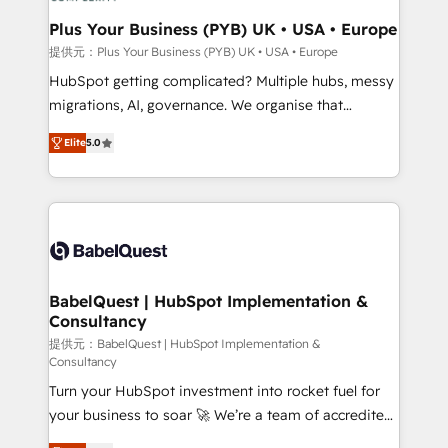
industrial sectors. Offices in Johannesburg, Cape
Town, Dubai & London. 500+ HubSpot CRM
Plus Your Business (PYB) UK • USA • Europe
implementations delivered. AI visibility coverage
提供元：Plus Your Business (PYB) UK • USA • Europe
across ChatGPT, Claude, Perplexity, Gemini and
HubSpot getting complicated? Multiple hubs, messy
Google AI Overviews. HubSpot Impact Award -
migrations, AI, governance. We organise that
Customer First HubSpot Impact Award - Integrations
complexity, so your team can put HubSpot to work...
Innovation HubSpot Impact Award - Platform
Elite
5.0
Welcome to our Profile! We help with: • CRM
Migration Excellence HubSpot Impact Award -
implementation, reports, workflows, and team
Platform Excellence 40+ full-time HubSpot
training • CRM migration from Salesforce, Pipedrive,
professionals. 100s of certifications and
Dynamics and others • Technical projects including
accreditations with HubSpot.
custom API integrations • AI governance for
HubSpot-centred operations A little about us: •
Boutique 'Elite' team of 12 • 150+ clients across Sales
BabelQuest | HubSpot Implementation &
Consultancy
Hub, Marketing Hub, Service Hub, Data Hub and
CMS • ISO/IEC 27001:2022, ISO 9001:2015, and ISO
提供元：BabelQuest | HubSpot Implementation &
Consultancy
42001:2023 certified - the AI management standard •
Turn your HubSpot investment into rocket fuel for
GuardHub: our AI governance framework, built on
your business to soar 🚀 We’re a team of accredited
ISO 42001 Ready for the next step? Click the 👈
HubSpot experts ready to help you. We can
'𝗖𝗼𝗻𝘁𝗮𝗰𝘁 𝗯𝘂𝘀𝗶𝗻𝗲𝘀𝘀' button to get in touch (𝘸𝘦'𝘳𝘦