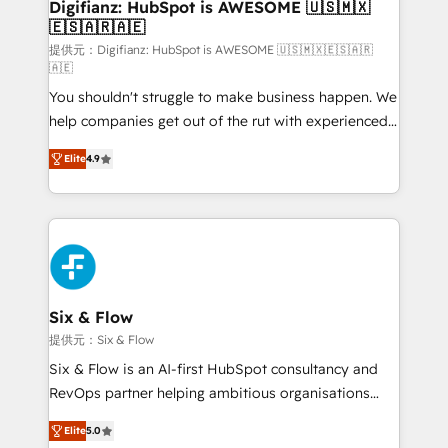
Transformation / Web Development • RevOps &
Digifianz: HubSpot is AWESOME 🇺🇸🇲🇽
🇪🇸🇦🇷🇦🇪
Sales Consulting • Marketing Automation What
makes us different? 🚀 Top 0.5% of global HubSpot
提供元：Digifianz: HubSpot is AWESOME 🇺🇸🇲🇽🇪🇸🇦🇷
🇦🇪
agencies ⚙️ The strongest technical ability and
You shouldn't struggle to make business happen. We
integration capabilities 💼 Consultative, long-term
help companies get out of the rut with experienced,
partners who will embed ourselves into your
process-oriented teams implementing HubSpot
business, processes and systems 🏢 We specialise in
Elite
4.9
Marketing, Sales, Service, CMS and Operations Hub,
working with mid-market and enterprise
so selling and actually engaging with your customers
organisations, global organisations and those with
feels easy and pain-free. We are a top ranked
complex use cases 🏆 CRM Implementation,
HubSpot Elite Partner, winner of Rookie of the Year
Platform Enablement, Custom Integration and
and Customer First Awards, 4.9/5 rating in HubSpot
Onboarding Accredited 🔐 ISO27001 & ISO9001
Reviews and 4.9/5 rating in Clutch Reviews. Digifianz
Certified
helps the following industries: logistics & 3PL, home
Six & Flow
improvement & construction, branding and
提供元：Six & Flow
commercialization, real estate, health, education,
Six & Flow is an AI-first HubSpot consultancy and
SaaS, Software Dev & IT and consulting, make the
RevOps partner helping ambitious organisations
most out of their HubSpot experience operating in
grow with clarity, confidence, and intelligence.
the United States, EU, UAE, Mexico and Latin
Elite
5.0
Operating across the UK, Netherlands, Ireland, and