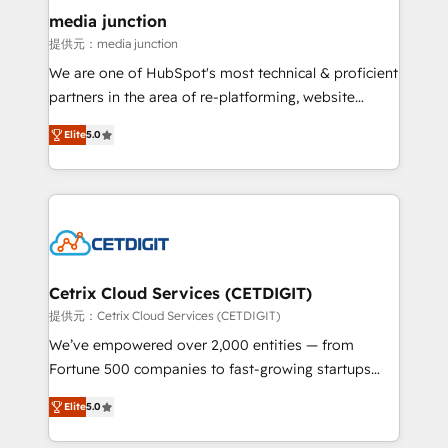
Mexico, USA, and Portugal—we've executed over a
media junction
hundred successful operations. Our approach,
提供元：media junction
rooted in RevOps principles, integrates analysis,
We are one of HubSpot's most technical & proficient
training, planning, and qualification. Leveraging
partners in the area of re-platforming, website
technology, data analytics, CRM optimization, and
design & development. We specialize in multi-hub
inbound marketing tactics, we focus on
Elite
5.0
implementations for mid-market & enterprise
understanding, nurturing, and converting leads.
companies. We are woman-owned, powered by
Partner with us to unlock your business's full
coffee, and we ❤️ dogs. We produce award-winning
potential and achieve sustained growth in today's
work for our clients. 🏆2023 Technical Expertise
competitive market.
Impact Award 🏆2022 Technical Expertise Impact
Award 🏆2022 Platform Migration Excellence Impact
Award 🏆2020 Elite Solutions Partner 🏆2019
Cetrix Cloud Services (CETDIGIT)
Integrations HubSpot Impact Award 🏆2019
提供元：Cetrix Cloud Services (CETDIGIT)
Marketing Enablement HubSpot Impact Award 🏆
We’ve empowered over 2,000 entities — from
2018 Website Design HubSpot Impact Award 🏆2017
Fortune 500 companies to fast-growing startups
Website Design HubSpot Impact Award 🏆2016
and nonprofits — to streamline operations, scale
Growth-Driven Design Agency of the Year 🏆2016
Elite
5.0
revenue, and unlock the full potential of HubSpot.
Sales Enablement HubSpot Impact Award 🏆2015
With deep technical and industry expertise, we fuse