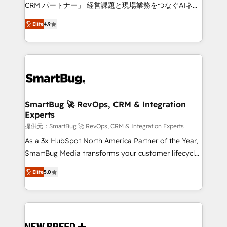
Move from any legacy CRM. Zero downtime, full data
CRM パートナー」 経営課題と現場業務をつなぐAIネイ
integrity. ➤ Implementation: Configure HubSpot to
ティブ・エージェンシーとして、HubSpot Eliteの実装
run your revenue process. Sales, marketing, and
Elite
4.9
力で顧客フロント業務を再設計します。 💡 100inc は何
service wired together. ➤ AI and Integrations: Layer
をする会社か？ HubSpotを共通基盤に、AIエージェン
Breeze AI, custom agents, and APIs to remove
トを組み込んだ顧客フロント業務（マーケティング・営
manual work. ➤ Ongoing Management: Monthly
業・CS）を組織全体で設計・実装する日本のAIネイテ
tune-ups, feature rollouts, adoption coaching. Buying
ィブ・エージェンシーです。事業部・グループ会社・部
HubSpot, switching to it, or reviving a stale portal?
門が分立する組織で、データと業務プロセスのサイロ化
We are built for the work.
を、CRMを軸とした全社共通基盤に再構築します。意
SmartBug 🚀 RevOps, CRM & Integration
Experts
思決定者・PMO・現場担当者に並走します。 1️⃣
HubSpot導入・活用支援 顧客データの一元化から、
提供元：SmartBug 🚀 RevOps, CRM & Integration Experts
GTMの見える化・自動化まで。全Hub統合運用、デー
As a 3x HubSpot North America Partner of the Year,
タ品質設計、グループ横断のCRM統合に対応します。
SmartBug Media transforms your customer lifecycle
2️⃣ AIエージェント組織構築 営業・マーケティング業務
into a revenue engine. Our unified ecosystem
Elite
5.0
の一部をAIが自律実行する組織への移行を設計・実装。
includes specialized divisions Globalia (AI &
Breeze・Claude等をHubSpotと連携させ、役割定義・
Software) and Point Success Media (Paid Media),
運用ルール・成果指標まで含めて設計します。 3️⃣ 全社
making this the official home for all three brands. 🔄
DX × AI推進のPMO伴走支援 複数部門をまたぐDX×AI変
Implementation & Integration - Seamless migrations
革を、構想から実装・定着までPMOとして主導。「設
and system integrations powered by Globalia’s