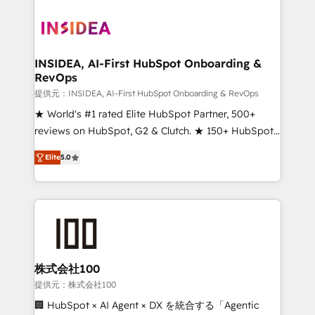
INSIDEA, AI-First HubSpot Onboarding &
RevOps
提供元：INSIDEA, AI-First HubSpot Onboarding & RevOps
★ World's #1 rated Elite HubSpot Partner, 500+
reviews on HubSpot, G2 & Clutch. ★ 150+ HubSpot
Certified Experts & Trainers across the team ★
Elite
5.0
1,500+ implementations across five continents ★ AI-
First, RevOps-led, Onboarding obsessed ★
Company of the Year 2024/25 INSIDEA helps
growing companies turn HubSpot into a revenue
engine. We onboard your team, migrate your data,
and build AI-powered workflows that drive adoption
from week one, in your time zone. What we do ➤
株式会社100
Onboarding: Live in weeks, with workflows built
提供元：株式会社100
around your business, not a template. ➤ Migration:
🏢 HubSpot × AI Agent × DX を統合する「Agentic