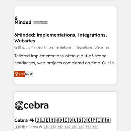
Our Expertise 🔹 Onboarding & Implementation:
Accredited HubSpot Partner, ensuring smooth setup
tailored to your GTM motion. 🔹 Migrations: Move
from other CRMs to HubSpot without data loss or
downtime. 🔹 RevOps Strategy: Align teams,
6Minded: Implementations, Integrations,
Websites
processes, and data to drive revenue efficiency. 🔹
Integrations: Connect HubSpot with your tech stack
提供元：6Minded: Implementations, Integrations, Websites
for better adoption. 🔹 Custom Solutions: Build
Tailored implementations without out-of-scope
tailored apps, workflows, and configurations. We are
headaches, web projects completed on time. Our in-
SOC 2 Type II and ISO 27001 certified, reinforcing
house team of certified CRM architects, experts,
Elite
5.0
our commitment to data security and compliance. At
developers, designers, and marketers handles all
OneMetric, we help revenue teams focus on the
aspects of your HubSpot. ✨ 400+ global clients ✨
OneMetric that matters most: revenue.
100+ seamless migrations from 15+ different CRMs
✨ 100,000+ hours in HubSpot projects, 75+ full Hub
implementations, and 5,000+ pages ✨ CS: Clients
generating 7-digit MRR from inbound campaigns ✨
CS: 245% organic growth & +751% new visitors for a
Cebra 🦓 🇨🇱🇧🇷🇲🇽🇪🇸🇺🇸🇨🇴🇵🇪🇵🇦
full-funnel HubSpot project ✨ CS: 415% conversion
提供元：Cebra 🦓 🇨🇱🇧🇷🇲🇽🇪🇸🇺🇸🇨🇴🇵🇪🇵🇦