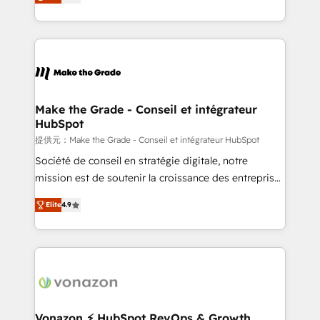
téléphonie, etc.) • Alignement des équipes grâce à un
outil et des données partagées • Amélioration de la
collecte et de l’analyse des données pour des
décisions éclairées • Optimisation de l’efficacité et
de la productivité des équipes Notre équipe de 30
consultants certifiés HubSpot aborde chaque projet
avec un engagement total, alignant processus
Make the Grade - Conseil et intégrateur
HubSpot
métiers et technologie, et guidant vos équipes à
travers le changement, tout en centrant vos objectifs
提供元：Make the Grade - Conseil et intégrateur HubSpot
d’entreprise. Grâce à une méthodologie éprouvée
Société de conseil en stratégie digitale, notre
auprès de plus de 400 clients, nous comprenons
mission est de soutenir la croissance des entreprises
rapidement vos enjeux et intégrons parfaitement
B2B à travers l’acquisition de nouveaux clients,
Elite
4.9
HubSpot dans votre organisation. Pour toute
l'intégration CRM et le développement des revenus
question technique ou besoin de structuration de
auprès de vos comptes existants. En France et à
votre projet HubSpot, contactez notre équipe pour
l'international, nous travaillons avec des ETI
un échange dédié.
ambitieuses, des grands groupes voulant aller au-
delà d’une simple transformation digitale et des
startups florissantes. Nos 3 grandes expertises sont :
➤ L’intégration de CRM et de méthodologie RevOps
Vonazon ⚡ HubSpot RevOps & Growth