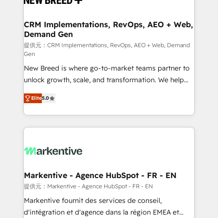
定の代行ではなく、設計の責任」を引き受け、部門横断
technical development team. - 19 HubSpot-certified
の統合・浸透・変革管理を実行します。 ▸ CMS戦略設
trainers to drive platform adoption. 📈 Revenue
CRM Implementations, RevOps, AEO + Web,
計・構築：リード獲得・CVR・SEOを前提にした情報設
Demand Gen
Generation - Full-funnel marketing and high-
計・導線設計・テンプレート設計をContent Hubで一体
performance advertising via Point Success Media. -
提供元：CRM Implementations, RevOps, AEO + Web, Demand
Gen
提供。 ▸ 既存CRM・MAからの移行支援：Salesforce・
Expert deployment of Breeze AI and custom agents
Marketo・Pardot等からの移行、カスタム設計、履歴
New Breed is where go-to-market teams partner to
to automate growth. 🏆 Elite Excellence - 8 platform
データ移行と活用設計まで。 ▸ AEO対応：ChatGPT・
unlock growth, scale, and transformation. We help
accreditations and deep HIPAA-compliance
Perplexity等のAI検索からの流入・引用を前提にコンテ
companies activate HubSpot’s AI-powered
expertise. - A team of 250+ experts dedicated to
Elite
5.0
ンツとサイト構造を最適化。 🏆 なぜ100incを選ぶの
customer platform and operationalize HubSpot’s
your resilient growth.
か？ ✓ HubSpot Eliteパートナー認定 ✓ HubSpotアワ
Loop Marketing framework through expert-led
ード受賞・HUGリーダー ✓ ISO27001:2022 /
services, smart agents, and purpose-built apps,
ISO9001:2015 取得 ✓ 400社以上の導入実績 ✓
tailored to your business. Together, we unlock
HubSpot大百科 出版 CRM・AI活用に関するご相談、現
results, fast. ⚙️CRM & RevOps: Align all Hubs to your
状整理の壁打ちなど、構想段階からお気軽にお問い合わ
buyer journey for clean data, scalability, & reporting.
せください。
🎯Demand Gen & ABM: Drive pipeline with inbound,
Markentive - Agence HubSpot - FR - EN
ABM, AEO, SEO, & paid media. 👩‍💻Web Design:
提供元：Markentive - Agence HubSpot - FR - EN
Build high-performing websites with UX, messaging,
Markentive fournit des services de conseil,
& conversion strategy that drive results. 🤖AI
d'intégration et d'agence dans la région EMEA et