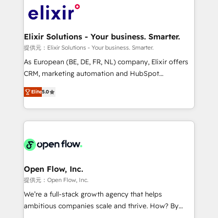
HIPAA-aware; CASL-compliant; GDPR-ready
Design, Migrations + Integrations. Mole Street’s
implementations where required 💡 Why 500+
mission is empowering others to realize their
Clients Choose Us: Elite Partner; technical, fast, and
greatness, which is achieved through creating
Elixir Solutions - Your business. Smarter.
built to scale.
absolute clarity, derived from a well-defined
提供元：Elixir Solutions - Your business. Smarter.
strategy, executed well, and reported on with clear
As European (BE, DE, FR, NL) company, Elixir offers
results. The culture is driven by core values; Joy, Grit,
CRM, marketing automation and HubSpot
Accountability, Curiosity, Authenticity, Growth
integration products and services to mid-market
Mindedness, and Clarity. We are driven to win for the
Elite
5.0
and enterprise customers. We ensure that your sales,
collective good of the company and its clientele, and
service and marketing department operates in the
dedicated to breaking the mold from the agency of
most effective way, while at the same time
the past into the consultancy of the future. Great
leveraging your commercial data for a fully
things are happening.
integrated buyers journey. Elixir is located in
Brussels, Munich "München", Cologne "Köln", Paris
and Amsterdam. Elixir is a first mover and leader
Open Flow, Inc.
when it comes to HubSpot sales and service
提供元：Open Flow, Inc.
implementations, highly renowned for our business
We’re a full-stack growth agency that helps
acumen, process (re-)design experience and a
ambitious companies scale and thrive. How? By
massive amount of success stories in this area. We
upgrading and streamlining every single revenue-