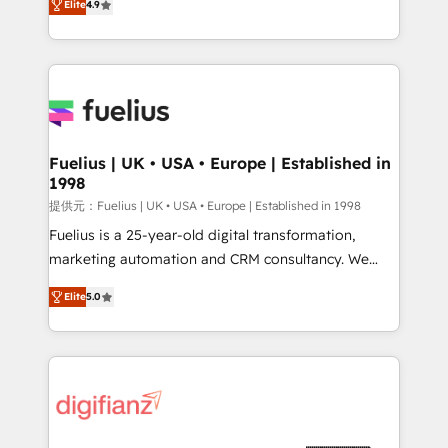
Elite
4.9
implement the platform into complex business
𝘴𝘶𝘱𝘦𝘳 𝘳𝘦𝘴𝘱𝘰𝘯𝘴𝘪𝘷𝘦)
environments, optimise what you've got and make
sure you can actually use it, build your website in
HubSpot or create an inbound marketing strategy
for you and execute it on HubSpot. We are on the
G-Cloud 14 CCS (Crown Commercial Service)
framework, meaning we've been accredited by
Fuelius | UK • USA • Europe | Established in
1998
HubSpot and vetted by the CCS, which means we
can support public sector companies as well the
提供元：Fuelius | UK • USA • Europe | Established in 1998
other ones listed in our profile. Our services: -
Fuelius is a 25-year-old digital transformation,
HubSpot implementation - HubSpot CMS website
marketing automation and CRM consultancy. We
build We can do lots of things. But everything we do
enable mid-market and enterprise clients to
Elite
5.0
is there for you to: - Grow revenue, and run your
maximise their return from digital and fuel their
business more efficiently - Build stronger
growth. We modernise platforms, streamline
relationships with customers - Make better
operations that are causing inefficiencies, improve
decisions with data - Find a new voice and reach
customer experiences, integrate systems, and
more people - Get the most out of your HubSpot
supercharge revenue operations Key services: • CRM
investment
Implementation • Systems Integration • Digital