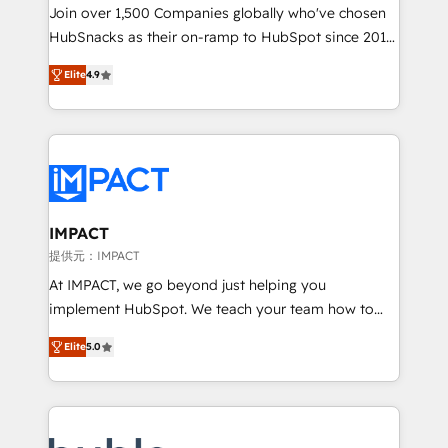
people, exciting ideas and can-do mentality, we
Join over 1,500 Companies globally who've chosen
ensure revenue growth on a daily basis. So tell us
HubSnacks as their on-ramp to HubSpot since 2014
your challenge; our passionate and growth driven
Simple pay-as-you-go plans that accelerate value...
Elite
4.9
team of 100+ experts is ready for you! Driving digital
1️⃣ Set Up | Onboarding New or Check-fixing existing
growth | www.brightdigital.com
HubSpot portals 2️⃣ Scale Up | 100% HubSpot Task
Execution... Global 24/7 ... All Experts 3️⃣ Integrate |
your entire Tech Stack with Custom Integrations
Slash months from your API Integration project... ⬅️
Click "Contact Business" ⬅️ to access 150+ Kickstart
Integration templates that put HubSpot in the center
IMPACT
of your tech stack, syncing... 🛍️ Shopify or
提供元：IMPACT
WooCommerce 💲 Stripe or Paypal 💰 Sage or
At IMPACT, we go beyond just helping you
Netsuite 🤖 Google or Microsoft ✍️ DocuSign or
implement HubSpot. We teach your team how to
PandaDoc 🌐 Avalara or Quaderno HubSnacks holds
master it. As the creators of the Endless Customers
the rare Advanced "Custom Integrations"
Elite
5.0
System™ (the next evolution of They Ask, You
Accreditation, securely sync data across... 🔄 any
Answer), we’re the only HubSpot partner built
apps, in any direction. Stuck on your old CRM..?
entirely around coaching and training. That means
Migrate | seamlessly off your old CRM onto a clean
we don’t do the work for you; we help you build the
new HubSpot portal with Advanced Website and