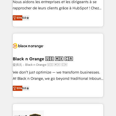
Nous aidons les entreprises et les dirigeants à se
business services. We prepare a customized
rapprocher de leurs clients grâce à HubSpot ! Chez
business case that demonstrates the value and
DIGITALISIM, nous avons l'intime conviction que la
impact of your digital transformation, including a
Elite
5.0
réussite des entreprises passe par l’innovation web,
detailed financial rationale with a focus on ROI and
le marketing digital, et la relation client ! C'est
TCO. As a trusted extension of your team, we
pourquoi, nos experts sont à la fois capables de
believe in the power of partnership. Together, we
gérer votre projet de création de site internet, votre
embark on a transformational journey that sets your
référencement, votre stratégie digitale et le pilotage
business up for long-term success. Unlock your
et l'intégration d'HubSpot ! Les grandes phases d'un
business. If not now, when?
projet HubSpot avec DIGITALISIM : 🧽 Nettoyage,
Black n Orange 🇺🇸 🇲🇽 🇨🇦
migration et intégration des bases de données. 🚀
提供元：Black n Orange 🇺🇸 🇲🇽 🇨🇦
Développement des interfaces avec vos logiciels
We don’t just optimize — we transform businesses.
métiers ⚙️ Configuration de la plateforme HubSpot
At Black n Orange, we go beyond traditional Inbound
📈 Configuration de rapports et tableaux de bord 🤝
Marketing with our exclusive methodologies:
Book Process & Guidelines utilisateurs 🎓
Elite
5.0
BOOMS and BOOST. Together, they form a powerful
Formations des utilisateurs
combination that has driven success for over 800
businesses worldwide. As Elite HubSpot Partners, we
specialize in crafting high-performance growth
strategies that integrate data-driven marketing,