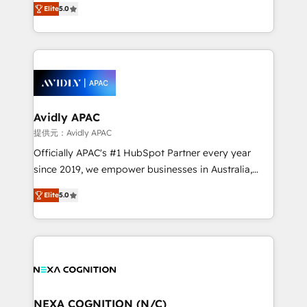
integrate HubSpot with complex solutions like SAP,
Elite
5.0
generating aspect of your business. We’re proud
MicroSoft, custom solutions,... Our company also has
HubSpot Elite Solutions Partners and devout CRM
strong experience with HubSpot CRM extension,
nerds who can harness HubSpot’s custom digital
mobile apps for Field Service Management and
tools to improve each touchpoint of your customer
Retail execution, CPQ, customer portals and
experience. Working hand-in-hand with your team,
HubSpot CMS developments. And we're champions
we’ll assemble a RevOps machine that drives more
when it comes to complex data migrations.
traffic, generates better leads and crushes your
Avidly APAC
revenue goals. We've worked with thousands of
提供元：Avidly APAC
HubSpot customers and we'd love to work with you
Officially APAC's #1 HubSpot Partner every year
too! Clients come to us for: Advanced CRM solutions
since 2019, we empower businesses in Australia,
System Integrations both Custom and Native to
New Zealand, and globally to realise their full
HubSpot Data System Migrations between systems
Elite
5.0
potential through enterprise HubSpot CRM
to HubSpot New lead generation strategies Time-
implementation. And we deliver best practice across
saving automations Fresh growth campaigns Robust
the whole HubSpot platform, covering marketing,
help desk Unified revenue operations Dynamic
sales, service, CMS and integrations. We work with
website development Award-winning creative
all businesses, from start-up to Enterprise, and have
design We live and breathe HubSpot and are ready
delivered the largest HubSpot implementations in
to take on real challenges!
the world. Our human approach to digital
NEXA COGNITION (N/C)