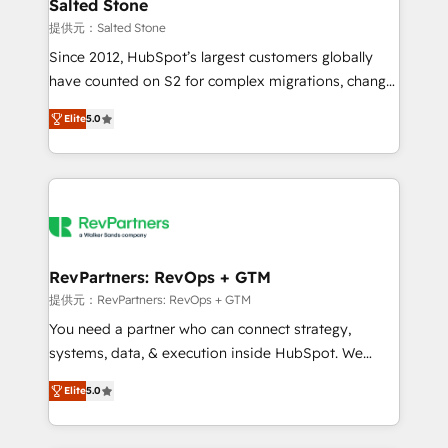
we turn complexity into clarity, human at global
Salted Stone
scale. 🏆 HubSpot’s CEO called us “the partner of the
提供元：Salted Stone
future.” Others agree it is proof of trust built through
Since 2012, HubSpot’s largest customers globally
measurable impact.
have counted on S2 for complex migrations, change
management, systems integration, and creative
Elite
5.0
solutions that deliver measurable impact and
transform brand experiences As one of the few full-
service creative agencies in the HubSpot
ecosystem, we blend strategy, technology, & award-
winning design to build scalable, globally
regionalized HubSpot websites, integrated
marketing campaigns, & RevOps frameworks that
RevPartners: RevOps + GTM
fuel long-term success We connect the entire
提供元：RevPartners: RevOps + GTM
customer lifecycle through seamless integrations,
You need a partner who can connect strategy,
ensure long-term adoption with change-
systems, data, & execution inside HubSpot. We
management programs, and align marketing, sales,
bridge the gap where most agencies fall short by
and service to drive sustainable growth With 6 key
Elite
5.0
combining GTM strategy with technical execution to
HubSpot accreditations and experience across
solve the right problem with the right solution. As the
hundreds of organizations in dozens of industries,