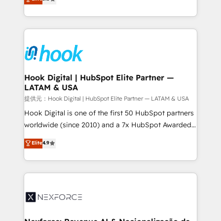
HubSpot partners 🔄 Top 5% globally in client
tailored solutions that drive results by leveraging
retention 📅 8+ years of consistent results since 2017
HubSpot’s platform and data to fuel success.
Who We Serve Revenue teams, marketing leaders,
Technical Solutions: - HubSpot Technical Consulting -
and sales ops at mid-market companies ready to
HubSpot CRM Implementation - HubSpot
move beyond spreadsheets into unified systems
Onboarding - Data Migration & Integrations -
that drive real business results.
Technical Audit & Optimization Strategic Solutions: -
Revenue Operations - Inbound Marketing -
Hook Digital | HubSpot Elite Partner —
LATAM & USA
Outbound Marketing - HubSpot CMS Website
Design & Development We empower our clients to
提供元：Hook Digital | HubSpot Elite Partner — LATAM & USA
reach their full potential by providing transparent,
Hook Digital is one of the first 50 HubSpot partners
relationship-driven support. With over 300 HubSpot
worldwide (since 2010) and a 7x HubSpot Awarded
certifications and accreditations, we deliver both the
Elite Partner. With 500+ projects across the U.S.,
Elite
4.9
technical know-how and strategic guidance you
Brazil, and LATAM, we combine global expertise with
need to succeed.
regional experience. Today, we are Brazil’s largest
HubSpot Elite Partner—trusted by companies across
the Americas to scale smarter. ⚙️ CRM
Implementation & Migration Onboarding across all
Hubs, plus migrations from Salesforce, Pipedrive, RD
Station, Freshdesk, Intercom, and more. Custom