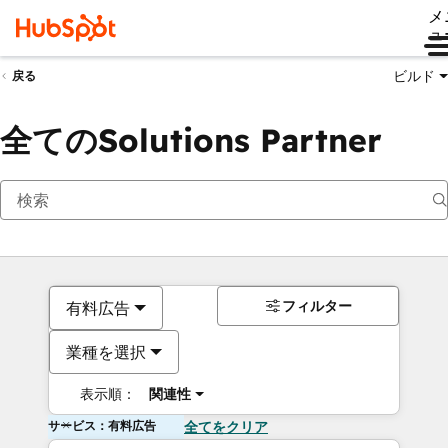
メ
ュ
ビルド
戻る
全てのSolutions Partner
フィルター
有料広告
業種を選択
表示順：
関連性
サービス：有料広告
全てをクリア