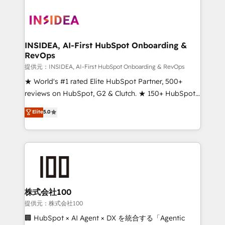
INSIDEA, AI-First HubSpot Onboarding &
RevOps
提供元：INSIDEA, AI-First HubSpot Onboarding & RevOps
★ World's #1 rated Elite HubSpot Partner, 500+
reviews on HubSpot, G2 & Clutch. ★ 150+ HubSpot
Certified Experts & Trainers across the team ★
Elite
5.0
1,500+ implementations across five continents ★ AI-
First, RevOps-led, Onboarding obsessed ★
Company of the Year 2024/25 INSIDEA helps
growing companies turn HubSpot into a revenue
engine. We onboard your team, migrate your data,
and build AI-powered workflows that drive adoption
from week one, in your time zone. What we do ➤
株式会社100
Onboarding: Live in weeks, with workflows built
提供元：株式会社100
around your business, not a template. ➤ Migration:
🏢 HubSpot × AI Agent × DX を統合する「Agentic