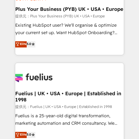
HubSpot Content Hub, WordPress development,
B2B SEO, paid media, and content. We work with
Plus Your Business (PYB) UK • USA • Europe
enterprise and growth-led companies across
提供元：Plus Your Business (PYB) UK • USA • Europe
technology, professional services, financial services
Existing HubSpot user? We'll organise & optimize
and industrial sectors. Offices in Johannesburg, Cape
your current set up. Want HubSpot Onboarding?
Town and London. 500+ HubSpot CRM
We'll customise your CRM & automate your business
Elite
5.0
implementations delivered. AI visibility coverage
processes. Welcome to our Profile! We can help
across ChatGPT, Claude, Perplexity, Gemini and
with... • CRM implementation, reports & workflows,
Google AI Overviews. HubSpot Impact Award -
and team training • CRM migration: Salesforce,
Customer First HubSpot Impact Award - Integrations
Pipedrive, Dynamics etc • Technical projects inc.
Innovation HubSpot Impact Award - Platform
Custom API integrations A little about us... • Boutique
Migration Excellence HubSpot Impact Award -
'Elite' Team (12 super skilled members) • 150+ Clients
Platform Excellence 35+ full-time HubSpot
for Sales Hub, Marketing Hub, Service Hub, Data
Fuelius | UK • USA • Europe | Established in
professionals.
1998
Hub and Website (CMS) • ISO/IEC 27001:2022, ISO
9001:2015 and now... ISO 42001: 2023 certified •
提供元：Fuelius | UK • USA • Europe | Established in 1998
Exclusive AI 'GuardHub' governance framework,
Fuelius is a 25-year-old digital transformation,
based on ISO 42001 - helping you 'organise
marketing automation and CRM consultancy. We
complexity' 𝗥𝗲𝗮𝗱𝘆 𝗳𝗼𝗿 𝘁𝗵𝗲 𝗻𝗲𝘅𝘁 𝘀𝘁𝗲𝗽? Click the
enable mid-market and enterprise clients to
Elite
5.0
👈 '𝗖𝗼𝗻𝘁𝗮𝗰𝘁 𝗯𝘂𝘀𝗶𝗻𝗲𝘀𝘀' button to get in touch
maximise their return from digital and fuel their