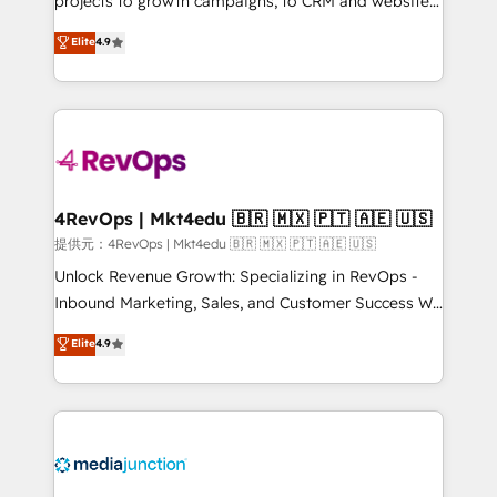
projects to growth campaigns, to CRM and websites.
HubSpot experts backed by over 10+ years of
Hire an agency that's experienced in every inch of
Elite
4.9
HubSpot experience ✔️Flexible pricing models —
HubSpot and willing to work hand-in-hand with your
Hourly-fee (assigned one Dedicated HubSpot
team to simplify the complex and build a better
Admin); Monthly-fee (HubSpot Admin + Project
experience for your team and customers.
Manager); and Fixed Project Cost (as per
requirement). ✔️Helped over 25,000+ customers so
far with our HubSpot solutions. ✔️Bespoke apps &
on-demand bundle services. Connect with us today!
4RevOps | Mkt4edu 🇧🇷 🇲🇽 🇵🇹 🇦🇪 🇺🇸
提供元：4RevOps | Mkt4edu 🇧🇷 🇲🇽 🇵🇹 🇦🇪 🇺🇸
Unlock Revenue Growth: Specializing in RevOps -
Inbound Marketing, Sales, and Customer Success We
specialize in driving revenue growth for companies
Elite
4.9
across industries through tailored marketing, sales,
and customer success strategies, utilizing RevOps
methodologies. As Latin America's largest HubSpot
partner and a global leader in education market, we
offer unparalleled insights. Operating in five
countries—Brazil, UAE (Abu Dhabi/Dubai/Sharjah),