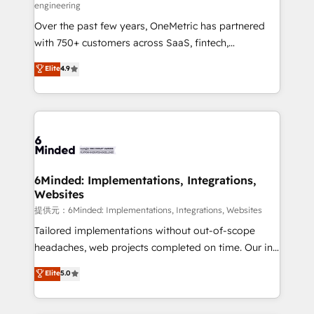
engineering
HubSpot Partner since 2012 • 2022 EMEA Impact
Over the past few years, OneMetric has partnered
Award: Best Integration • 150+ successful HubSpot
with 750+ customers across SaaS, fintech,
projects • Clients in 30+ industries • Proprietary
healthcare, real estate, and other industries. With
technology for integrations • Multilingual team:
Elite
4.9
150+ HubSpot-certified experts, we deliver scalable
English, Spanish, Portuguese & Italian 👉 Grow
solutions to complex GTM and RevOps challenges.
smarter with AI and HubSpot.
Our Expertise 🔹 Onboarding & Implementation:
Accredited HubSpot Partner, ensuring smooth setup
tailored to your GTM motion. 🔹 Migrations:
Accredited HubSpot Partner, ensuring migration
from other CRMs to HubSpot without data loss or
6Minded: Implementations, Integrations,
Websites
downtime. 🔹 RevOps Strategy: Align teams,
processes, and data to drive revenue efficiency. 🔹
提供元：6Minded: Implementations, Integrations, Websites
Integrations: Connect HubSpot with your tech stack
Tailored implementations without out-of-scope
for better adoption. 🔹 Custom Solutions: Build
headaches, web projects completed on time. Our in-
tailored apps, workflows, and configurations. We are
house team of certified CRM architects, experts,
Elite
5.0
SOC 2 Type II and ISO 27001 certified, reinforcing
developers, designers, and marketers handles all
our commitment to data security and compliance. At
aspects of your HubSpot. ✨ 400+ global clients ✨
OneMetric, we help revenue teams focus on the