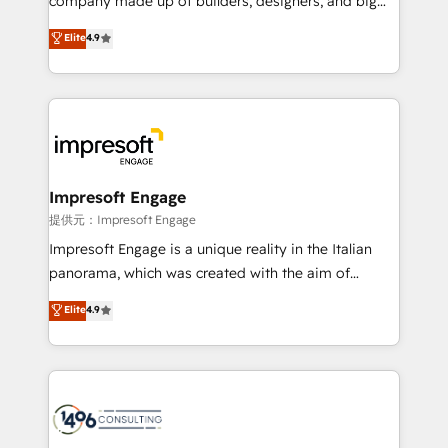
company made up of builders, designers, and big
years as a HubSpot partner. • 2023 Impact Awards:
thinkers. We blend strategy, design, and
Elite
4.9
Platform Migration Excellence. • Top 3 Partner of the
development—always fueled by curiosity—to turn
Year LATAM 2022, 2023, 2024, 2025. • Partner of the
ideas, opportunities, and challenges into meaningful
Year 2024. • Organizer of Aliados.ai (AI, marketing &
experiences. To us, technology is more than just
tech global congress). 👉 Ready to scale your
code; it’s about creating things that are useful, cool,
business with HubSpot? Let Cebra’s experts help
and—most importantly—simple. That’s why we lean
you grow faster, smarter, and with impact.
into bold ideas and shape them into thoughtful
products and strategies that actually make a
Impresoft Engage
difference.
提供元：Impresoft Engage
Impresoft Engage is a unique reality in the Italian
panorama, which was created with the aim of
putting Customer Experience at the center by
Elite
4.9
creating digital environments capable of integrating
people, processes and data. We offer the best
digital solutions on the market, ranging from CRM
processes and technologies to digital strategy, from
marketing automation to online and offline sales
processes through Customer Service Management,