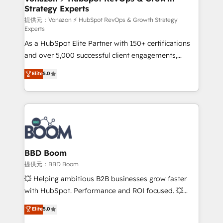
Strategy Experts
pour aligner les équipes marketing, commerciales et
support client (data migration, synchronisation API,
提供元：Vonazon ⚡ HubSpot RevOps & Growth Strategy
Experts
audit et maintenance) ➤ La création de sites internet
As a HubSpot Elite Partner with 150+ certifications
de conversion qui transforment les visiteurs en
and over 5,000 successful client engagements,
opportunités d'affaires ➤ La mise en place de
Vonazon turns marketing complexity into
stratégies d'acquisition marketing (SEO, SEA,
Elite
5.0
measurable, scalable growth. From onboarding to
inbound, automatisation marketing, ABM, IA,
enterprise-grade campaigns, our in-house team
emailing) Informations clés : - 10 ans d'expérience -
builds scalable strategies that drive long-term
100+ intégrations CRM HubSpot réussies - 40
revenue. ⚙️ HubSpot Integration & Optimization •
experts conseil - 150 certifications HubSpot
Seamless CRM, CMS, and automation setup •
cumulées
Complex platform migrations and data cleanups •
Custom APIs and third-party integrations 📈 End-to-
BBD Boom
End Revenue Acceleration • Lifecycle marketing and
提供元：BBD Boom
pipeline growth programs • Sales enablement tools
💥 Helping ambitious B2B businesses grow faster
and CRM optimization • Retention strategies with
with HubSpot. Performance and ROI focused. 💥
customer journey mapping 🏅 Elite-Level HubSpot
BBD Boom is the HubSpot partner that can help you
Elite
5.0
Execution • 750+ onboardings and 2,000+
to HubSpot Better. We work with your teams to
implementations • Deep expertise across marketing,