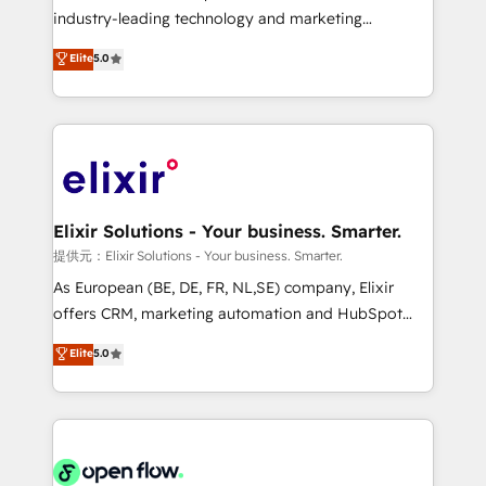
intake; pipeline and document workflows 🛒 E-
industry-leading technology and marketing
Commerce: Shopify, WooCommerce; lifecycle and
consultancy. Our focus is on enterprise and mid-
Elite
5.0
revenue automation 🏢 Real Estate: deal pipelines;
market B2B companies globally that want a strategic
portfolio and lifecycle management 🏭
approach to execute their goals through creative
Manufacturing: ERP integrations; operational
applications of our solutions; Technical HubSpot
alignment 🛡️ Compliance & Data Considerations:
Consulting, Content Marketing, Growth-Driven
HIPAA-aware; CASL-compliant; GDPR-ready
Design, Migrations + Integrations. Mole Street’s
implementations where required 💡 Why 500+
mission is empowering others to realize their
Clients Choose Us: Elite Partner; technical, fast, and
greatness, which is achieved through creating
Elixir Solutions - Your business. Smarter.
built to scale.
absolute clarity, derived from a well-defined
提供元：Elixir Solutions - Your business. Smarter.
strategy, executed well, and reported on with clear
As European (BE, DE, FR, NL,SE) company, Elixir
results. The culture is driven by core values; Joy, Grit,
offers CRM, marketing automation and HubSpot
Accountability, Curiosity, Authenticity, Growth
integration products and services to mid-market
Elite
5.0
Mindedness, and Clarity. We are driven to win for the
and enterprise customers. We ensure that your sales,
collective good of the company and its clientele, and
service and marketing department operates in the
dedicated to breaking the mold from the agency of
most effective way, while at the same time
the past into the consultancy of the future. Great
leveraging your commercial data for a fully
things are happening.
integrated buyers journey. Elixir is located in