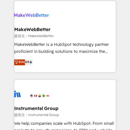
service creative agencies in the HubSpot
addicts to HubSpot evangelists 🧡 Don't hire a
ecosystem, we blend strategy, technology, & award-
marketing agency for an Ops problem. Don't hire a
winning design to build scalable, globally
technical agency for a growth problem. Hire a
regionalized HubSpot websites, integrated
partner built to solve both.
marketing campaigns, & RevOps frameworks that
MakeWebBetter
fuel long-term success We connect the entire
提供元：MakeWebBetter
customer lifecycle through seamless integrations,
MakeWebBetter is a HubSpot technology partner
ensure long-term adoption with change-
proficient in building solutions to maximize the
management programs, and align marketing, sales,
operational efficiency of HubSpot. The fastest-
Elite
4.9
and service to drive sustainable growth With 6 key
growing tech-enabler & facilitator, MakeWebBetter,
HubSpot accreditations and experience across
hands you the blend of HubSpot expertise &
hundreds of organizations in dozens of industries,
eminent solutions & integrations. Trust us to
there’s a good chance one of our globally integrated
streamline your HubSpot experience. 🚀HubSpot
teams has worked with clients just like you Let’s
Elite Partners with 10+ years of HubSpot experience
explore whether S2 is the partner you’ve been
🤝HubSpot Premier Integration partner 🤝Google
looking for...and get your next big initiative moving!
Premier Partner 2023 🌟5 HubSpot Accreditations 🌟
Instrumental Group
Won HubSpot Theme Challenge 2021 🌟INBOUND’19
提供元：Instrumental Group
HubSpot Rising Star Why us? Harnessing the full
We help companies scale with HubSpot. From small
potential of the powerful HubSpot CRM. ✔️A team of