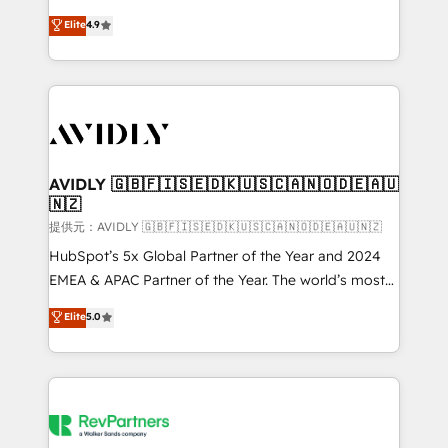
Strategy: Activate Breeze Agents, configure HubSpot
North America. Avec plus de 115 experts en
Elite
4.9
AI, & maximize AEO with tailored AI services. 🧩
marketing automation, Growth, Revops, CRM et
Integrations: Extend HubSpot with custom
webdesign. Markentive is both a consulting firm, a
integrations, hosting, & maintenance.
digital agency and an integrator. With over 115
experts in marketing automation, growth, revops,
CRM and webdesign (We focus on EMEA - USA
customers).
AVIDLY 🇬🇧🇫🇮🇸🇪🇩🇰🇺🇸🇨🇦🇳🇴🇩🇪🇦🇺
🇳🇿
提供元：AVIDLY 🇬🇧🇫🇮🇸🇪🇩🇰🇺🇸🇨🇦🇳🇴🇩🇪🇦🇺🇳🇿
HubSpot’s 5x Global Partner of the Year and 2024
EMEA & APAC Partner of the Year. The world’s most
experienced and fully accredited HubSpot Solutions
Elite
5.0
Partner. 🚀 With 2,750+ HubSpot projects delivered
and 370+ specialists across EMEA, APAC and NAM,
we de-risk complex CRM programmes and
accelerate ROI across every HubSpot Hub. 🧭 From
multi-region migrations to AI-powered automation,