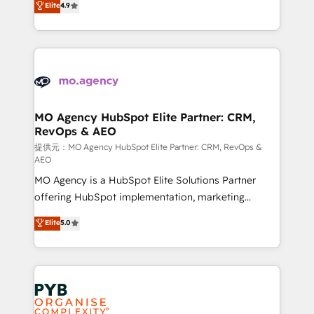
Elite
4.9
to your needs and sales objectives. With 125+
migrate, replatform, and scale smarter. We specialize
certifications, we are part of the most certified
in high-impact CRM and CMS migrations and
Canadian agencies, and we both hold Onboarding
onboarding from platforms like Salesforce, NetSuite,
Accreditations. Based in Canada (coast to coast), our
Zoho, Pardot, Marketo, Microsoft Dynamics, Wix,
services are offered in both English & French.
WordPress and legacy CRMs, turning fragmented
systems into unified, growth-ready HubSpot
architectures that accelerate revenue operations and
MO Agency HubSpot Elite Partner: CRM,
RevOps & AEO
performance. - Multi-object CRM migration, cleanup,
and implementation. - Pre-built and custom
提供元：MO Agency HubSpot Elite Partner: CRM, RevOps &
AEO
integrations across your full tech stack. - Custom
MO Agency is a HubSpot Elite Solutions Partner
object setup, CMS builds, and full-funnel automation.
offering HubSpot implementation, marketing
- Dashboards, lifecycle campaigns, and lead
automation, CRM and RevOps consulting, data
nurturing sequences. - Cross-hub setup across
Elite
5.0
architecture, sales enablement, lifecycle automation,
Marketing, Sales, Operations, and Service Hubs. -
lead scoring and revenue reporting. HubSpot,
Ongoing optimization, managed support, and
Salesforce and integrated enterprise stacks. Digital
scalable retainers. Let’s make HubSpot your most
Marketing, Answer Engine Optimisation, and
powerful growth engine. Built to convert, scale, and
Generative Engine Optimisation (AI Search),
drive results.