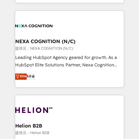
to HubSpot New lead generation strategies Time-
implementation. And we deliver best practice across
saving automations Fresh growth campaigns Robust
the whole HubSpot platform, covering marketing,
help desk Unified revenue operations Dynamic
sales, service, CMS and integrations. We work with
website development Award-winning creative
all businesses, from start-up to Enterprise, and have
design We live and breathe HubSpot and are ready
delivered the largest HubSpot implementations in
to take on real challenges!
the world. Our human approach to digital
NEXA COGNITION (N/C)
transformation is designed for businesses who want
提供元：NEXA COGNITION (N/C)
to grow. And we're passionate about APAC
Leading HubSpot Agency geared for growth. As a
businesses leading the world in technology, agility
HubSpot Elite Solutions Partner, Nexa Cognition
and productivity. We also have a proven track
ranks in the top 1% of global HubSpot Partners and
Elite
5.0
record migrating businesses from CRM & Marketing
has been one of the longest-standing partners since
Platforms such as Salesforce, Dynamics, Pipedrive,
2012. We empower businesses to harness the full
and Marketo onto HubSpot. Our methodology
potential of HubSpot by combining strategic
literally transforms the way the businesses we work
insights with technical excellence, we deliver
with attract and retain customers, manage their
bespoke HubSpot solutions tailored to drive
business people and processes, and how they
measurable growth and operational efficiency. Why
service their customers.
Choose Nexa Cognition? 🚀 HubSpot Expertise: Our
Helion B2B
certified team specialises in CRM implementation,
提供元：Helion B2B