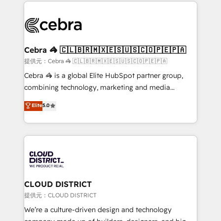
100+ seamless migrations from 15+ different CRMs
OneMetric that matters most: revenue.
✨ 100,000+ hours in HubSpot projects, 75+ full Hub
implementations, and 5,000+ pages ✨ CS: Clients
generating 7-digit MRR from inbound campaigns ✨
CS: 245% organic growth & +751% new visitors for a
Cebra 🦓 🇨🇱🇧🇷🇲🇽🇪🇸🇺🇸🇨🇴🇵🇪🇵🇦
full-funnel HubSpot project ✨ CS: 415% conversion
提供元：Cebra 🦓 🇨🇱🇧🇷🇲🇽🇪🇸🇺🇸🇨🇴🇵🇪🇵🇦
boost with a new HubSpot site Recognized leaders:
Cebra 🦓 is a global Elite HubSpot partner group,
🏆 HubSpot Platform Migration Impact Award 🏆
combining technology, marketing and media
Clutch HubSpot Global Leader 🏆 Finalist: HubSpot
expertise across Latin America and Southern
Elite
5.0
Inbound Campaign of the Year 🏆 Gold AVA Digital
Europe, with teams across 7 countries. Born in Chile,
Award for Best Website 🌟 Accreditations: CRM
we combine local insight with international reach to
Implementation, HubSpot Content Experience, CRM
help businesses grow through technology, creativity,
Data Migration & Custom Integration
AI and strategy. For over 12 years, we’ve delivered
500+ HubSpot implementations, building end-to-
end solutions that integrate CRM, AI automation,
inbound and loop marketing, content, and digital
CLOUD DISTRICT
creativity. Our multicultural team works in Spanish,
提供元：CLOUD DISTRICT
Portuguese, and English to design scalable strategies
We’re a culture-driven design and technology
that drive measurable growth. 🌎 Highlights: • 10+