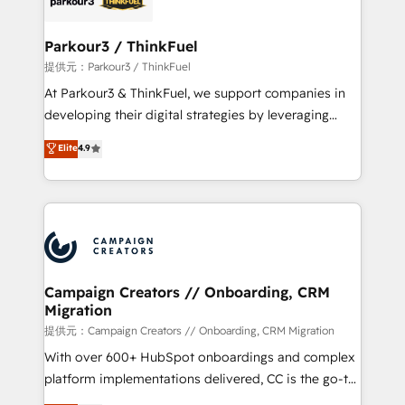
automation, and revenue intelligence to help
companies scale faster and smarter. 🔹 BOOMS:
Parkour3 / ThinkFuel
Demand generation for all your buyers With BOOMS,
提供元：Parkour3 / ThinkFuel
you invest in 100% of your buyers, accelerating your
At Parkour3 & ThinkFuel, we support companies in
growth and positioning yourself as an undisputed
developing their digital strategies by leveraging
leader. 🔹 BOOST: Optimize your digital
technologies and automating their marketing and
Elite
4.9
transformation process A methodology designed to
sales processes to generate growth. Our offer spans
implement HubSpot effectively and optimize your
from Strategy to Operations. We specialize in CRM
digital processes. 🔹 Trusted by Industry Leaders
onboarding and implementation, web design, sales
With an average rating of 4.9/5 and a proven track
& marketing automation, and digital marketing. With
record of business transformation, our growth-first
extensive experience working with tech companies
approach has helped brands dominate their
and manufacturers since 2002, we are committed to
markets.
empowering our clients and developing their
Campaign Creators // Onboarding, CRM
Migration
autonomy. Get to grips with HubSpot through
guided implementation and seamless integration of
提供元：Campaign Creators // Onboarding, CRM Migration
the CRM platform into your digital ecosystem. Would
With over 600+ HubSpot onboardings and complex
you like support in deploying your inbound
platform implementations delivered, CC is the go-to
marketing strategy? We'll provide support tailored
Elite Solutions Partner for businesses ready to