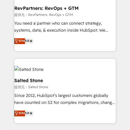
we turn complexity into clarity, human at global
scale. 🏆 HubSpot’s CEO called us “the partner of the
RevPartners: RevOps + GTM
future.” Others agree it is proof of trust built through
提供元：RevPartners: RevOps + GTM
measurable impact.
You need a partner who can connect strategy,
systems, data, & execution inside HubSpot. We
bridge the gap where most agencies fall short by
Elite
5.0
combining GTM strategy with technical execution to
solve the right problem with the right solution. As the
only firm in the world to hold Elite Partner
Accreditations with both HubSpot and Clay, our
clients gain a unique advantage in CRM architecture,
pipeline generation, data intelligence, and go-to-
Salted Stone
market execution. Why B2B Businesses Choose RP: -
提供元：Salted Stone
Secure: Soc2 compliant 🛡️ - Pricing: Implementations
Since 2012, HubSpot’s largest customers globally
starting at $1,5k 💵 - Speed: Launch in 14 days ⚡ -
have counted on S2 for complex migrations, change
Global: 250 professionals across five continents 🌐 -
management, systems integration, and creative
Scale: Fastest tiering Elite HubSpot Partner 🪴 -
Elite
5.0
solutions that deliver measurable impact and
Sales Hub: More implementations than any other
transform brand experiences As one of the few full-
Partner 💻 - Migrations: We convert Salesforce