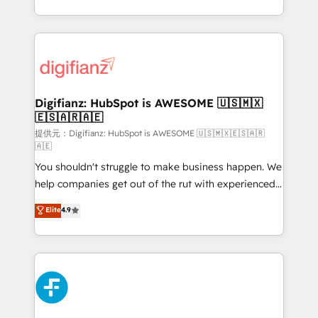
(𝘸𝘦'𝘳𝘦 𝘴𝘶𝘱𝘦𝘳 𝘳𝘦𝘴𝘱𝘰𝘯𝘴𝘪𝘷𝘦)
growth. We modernise platforms, streamline
operations that are causing inefficiencies, improve
customer experiences, integrate systems, and
supercharge revenue operations Key services: • CRM
Implementation • Systems Integration • Digital
Transformation / Web Development • RevOps &
Digifianz: HubSpot is AWESOME 🇺🇸🇲🇽
🇪🇸🇦🇷🇦🇪
Sales Consulting • Marketing Automation What
makes us different? 🚀 Top 0.5% of global HubSpot
提供元：Digifianz: HubSpot is AWESOME 🇺🇸🇲🇽🇪🇸🇦🇷
🇦🇪
agencies ⚙️ The strongest technical ability and
You shouldn't struggle to make business happen. We
integration capabilities 💼 Consultative, long-term
help companies get out of the rut with experienced,
partners who will embed ourselves into your
process-oriented teams implementing HubSpot
business, processes and systems 🏢 We specialise in
Elite
4.9
Marketing, Sales, Service, CMS and Operations Hub,
working with mid-market and enterprise
so selling and actually engaging with your customers
organisations, global organisations and those with
feels easy and pain-free. We are a top ranked
complex use cases 🏆 CRM Implementation,
HubSpot Elite Partner, winner of Rookie of the Year
Platform Enablement, Custom Integration and
and Customer First Awards, 4.9/5 rating in HubSpot
Onboarding Accredited 🔐 ISO27001 & ISO9001
Reviews and 4.9/5 rating in Clutch Reviews. Digifianz
Certified