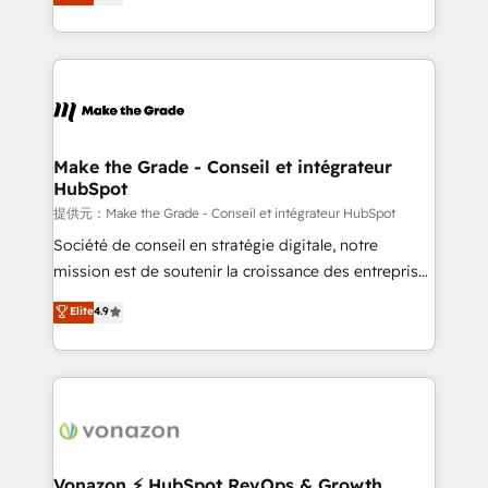
HubSpot un vrai levier de performance pour votre
organisation. Cela passe par la compréhension de
vos processus, la fiabilisation de vos données et
l'alignement de vos équipes — avant même d'ouvrir
la plateforme. Nos domaines d'intervention : -
Intégration & paramétrage HubSpot - Migration CRM
& reprise de données - Stratégie RevOps &
Make the Grade - Conseil et intégrateur
HubSpot
alignement Marketing / Sales - Data, reporting &
tableaux de bord - Onboarding, audit &
提供元：Make the Grade - Conseil et intégrateur HubSpot
optimisation - Intégrations métiers (ERP, téléphonie,
Société de conseil en stratégie digitale, notre
e-commerce) - Formation & accompagnement au
mission est de soutenir la croissance des entreprises
changement Nous intervenons auprès des PME, ETI
B2B à travers l’acquisition de nouveaux clients,
Elite
4.9
et grandes entreprises en France et à l'international,
l'intégration CRM et le développement des revenus
dans des secteurs variés : SaaS, immobilier,
auprès de vos comptes existants. En France et à
industrie, éducation, banque & assurance, transport
l'international, nous travaillons avec des ETI
& logistique.
ambitieuses, des grands groupes voulant aller au-
delà d’une simple transformation digitale et des
startups florissantes. Nos 3 grandes expertises sont :
➤ L’intégration de CRM et de méthodologie RevOps
Vonazon ⚡ HubSpot RevOps & Growth