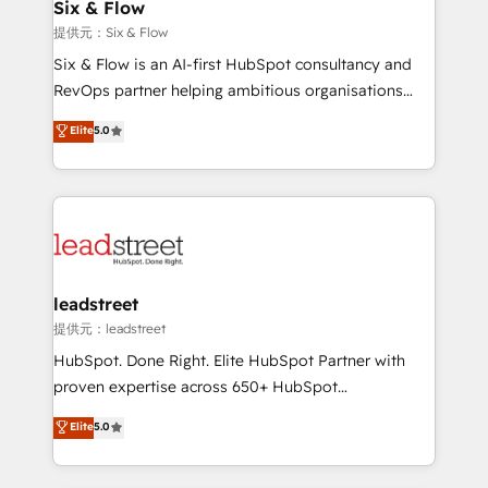
helps the following industries: logistics & 3PL, home
Six & Flow
improvement & construction, branding and
提供元：Six & Flow
commercialization, real estate, health, education,
Six & Flow is an AI-first HubSpot consultancy and
SaaS, Software Dev & IT and consulting, make the
RevOps partner helping ambitious organisations
most out of their HubSpot experience operating in
grow with clarity, confidence, and intelligence.
Elite
5.0
the United States, EU, UAE, Mexico and Latin
Operating across the UK, Netherlands, Ireland, and
America. From casual user to super fan: make
Canada, we’ve delivered thousands of successful
HubSpot an experience you LOVE!
HubSpot projects for mid-market and enterprise
clients worldwide, with over 10 years experience. We
combine HubSpot, data, and AI to design connected
go-to-market systems that align people, process,
and technology for predictable, scalable revenue
leadstreet
growth. Our expertise spans RevOps, CRM and data
提供元：leadstreet
architecture, AI enablement, and strategic marketing,
HubSpot. Done Right. Elite HubSpot Partner with
delivered through our proprietary FLAIR framework
proven expertise across 650+ HubSpot
for responsible AI adoption. As a HubSpot Elite
implementations. With 12+ years of HubSpot
Elite
5.0
Partner and ISO 27001:2022 certified consultancy,
experience, we help you use the HubSpot platform
we blend strategy, creativity, and technology to help
to its fullest capacity, improve your current HubSpot
organisations scale smarter and grow stronger.