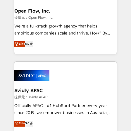
Brussels, Munich, Cologne "Köln", Paris, Amsterdam
and Stockholm Elixir is a first mover and leader
Open Flow, Inc.
when it comes to HubSpot sales and service
提供元：Open Flow, Inc.
implementations, highly renowned for our business
We’re a full-stack growth agency that helps
acumen, process (re-)design experience and a
ambitious companies scale and thrive. How? By
massive amount of success stories in this area. We
upgrading and streamlining every single revenue-
Elite
5.0
integrate HubSpot with complex solutions like SAP,
generating aspect of your business. We’re proud
MicroSoft, custom solutions,... Our company also has
HubSpot Elite Solutions Partners and devout CRM
strong experience with HubSpot UI extensions,
nerds who can harness HubSpot’s custom digital
mobile apps for Field Service Mgt and Retail
tools to improve each touchpoint of your customer
execution, CPQ, customer portals and HubSpot CMS
experience. Working hand-in-hand with your team,
developments. And we're champions when it comes
we’ll assemble a RevOps machine that drives more
to complex data migrations.
traffic, generates better leads and crushes your
Avidly APAC
revenue goals. We've worked with thousands of
提供元：Avidly APAC
HubSpot customers and we'd love to work with you
Officially APAC's #1 HubSpot Partner every year
too! Clients come to us for: Advanced CRM solutions
since 2019, we empower businesses in Australia,
System Integrations both Custom and Native to
New Zealand, and globally to realise their full
Elite
5.0
HubSpot Data System Migrations between systems
potential through enterprise HubSpot CRM