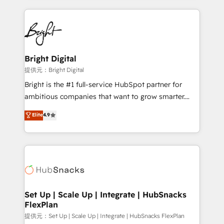
Growth-Driven Design Agency of the Year 🏆2015
automation, integration, and AI innovation to deliver
Became the 5th Agency to reach Diamond 🏆2014
lasting impact. We specialize in: • Turnkey and end-
HubSpot COS Performance Award 🏆2014 HubSpot
to-end HubSpot implementations • Onboarding for
COS Design Award 🏆2013 HubSpot Marketplace
Sales, Service, Marketing & Content Hubs • AI voice
Provider of the Year 🏆2011 Became a HubSpot
and chat agents, predictive automation, and smart
Bright Digital
Partner 📆Founded in 1997
workflows • Salesforce + HubSpot integration •
提供元：Bright Digital
RevOps and AI-driven sales enablement • Website
Bright is the #1 full-service HubSpot partner for
design and CMS development • ERP integration: SAP,
ambitious companies that want to grow smarter.
NetSuite, Microsoft Dynamics, … • Data cleansing
From HubSpot onboarding, to training, from
Elite
4.9
and CRM migration from any platform •
developing a new website to lead generation and
Client/member portals built on HubSpot • Custom
digital marketing; we do it all (and with great
and complex integrations: SAM.gov, GovWin,
results)! In short, our services include: - HubSpot
QuickBooks, PandaDoc, ClickUp, Shopify, Mapsly,
consultancy: onboarding, training, data migration -
WooCommerce, BuilderTrend, and more Experience
HubSpot development: websites, custom modules,
the difference — reach out to see how AI + HubSpot
integrations - Marketing & sales solutions: digital
can transform your business.
marketing, advertising, campaigns, content and
Set Up | Scale Up | Integrate | HubSnacks
FlexPlan
design We connect people, data and technology to
improve customer experiences. With our bright
提供元：Set Up | Scale Up | Integrate | HubSnacks FlexPlan