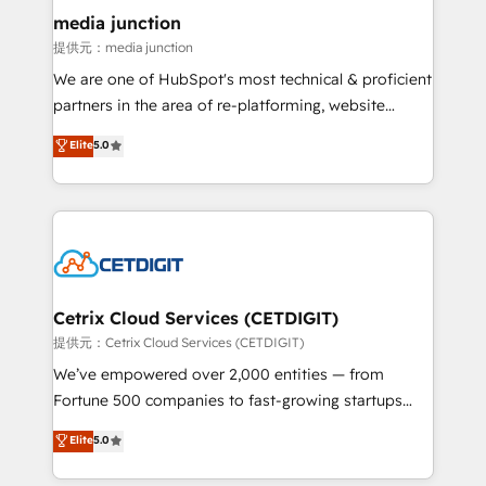
Mexico, USA, and Portugal—we've executed over a
media junction
hundred successful operations. Our approach,
提供元：media junction
rooted in RevOps principles, integrates analysis,
We are one of HubSpot's most technical & proficient
training, planning, and qualification. Leveraging
partners in the area of re-platforming, website
technology, data analytics, CRM optimization, and
design & development. We specialize in multi-hub
Elite
5.0
inbound marketing tactics, we focus on
implementations for mid-market & enterprise
understanding, nurturing, and converting leads.
companies. We are woman-owned, powered by
Partner with us to unlock your business's full
coffee, and we ❤️ dogs. We produce award-winning
potential and achieve sustained growth in today's
work for our clients. 🏆2023 Technical Expertise
competitive market.
Impact Award 🏆2022 Technical Expertise Impact
Award 🏆2022 Platform Migration Excellence Impact
Award 🏆2020 Elite Solutions Partner 🏆2019
Cetrix Cloud Services (CETDIGIT)
Integrations HubSpot Impact Award 🏆2019
提供元：Cetrix Cloud Services (CETDIGIT)
Marketing Enablement HubSpot Impact Award 🏆
We’ve empowered over 2,000 entities — from
2018 Website Design HubSpot Impact Award 🏆2017
Fortune 500 companies to fast-growing startups
Website Design HubSpot Impact Award 🏆2016
and nonprofits — to streamline operations, scale
Elite
5.0
Growth-Driven Design Agency of the Year 🏆2016
revenue, and unlock the full potential of HubSpot.
Sales Enablement HubSpot Impact Award 🏆2015
With deep technical and industry expertise, we fuse