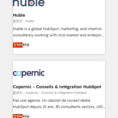
skills, processes, and internal team you need to
CRM Migrations using our in-house "HubScrub" Tool.
attract the right buyers, close deals faster, and grow
without outside dependencies. You’ll learn how to: •
Huble
Set up, audit, and organize your HubSpot portal •
提供元：Huble
Get your sales team fully using HubSpot • Track
Huble is a global HubSpot, marketing, and creative
pipeline and revenue across the entire buyer journey
consultancy working with mid-market and enterprise
• Build an in-house marketing team that drives
businesses. We go beyond implementation, shaping
Elite
4.9
growth • Create content and videos that attract
the strategy, processes, and teams that turn
buyers • Use AI to scale smarter Our coaching-led
HubSpot into a genuine growth engine. Named
approach works best for companies that are done
HubSpot's Global Partner of the Year in 2024,
with outsourcing and ready to build something that
consistently ranked among their top 5 partners
lasts. So if you're ready to become the most trusted
worldwide, and with over 15 years in the ecosystem,
voice in your market, let’s talk.
Huble has built a track record that speaks for itself.
One company, one operating model, delivering
Copernic - Conseils & intégration HubSpot
across offices and consulting teams in the UK, USA,
提供元：Copernic - Conseils & intégration HubSpot
Canada, Germany, France, Belgium, Singapore, and
Pas une agence. Un cabinet de conseil dédié
South Africa. Certified compliant with ISO/IEC
HubSpot depuis 10 ans. 30 consultants seniors, +500
27001:2022 and ISO 9001:2015 across all seven
clients, un ROI mesurable. Notre mission : faire de
Elite
4.9
international offices and 175+ employees.