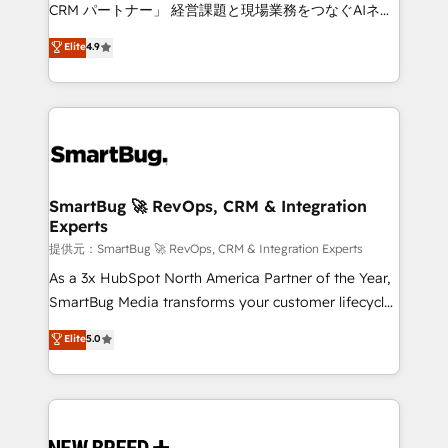
Move from any legacy CRM. Zero downtime, full data
CRM パートナー」 経営課題と現場業務をつなぐAIネイ
integrity. ➤ Implementation: Configure HubSpot to
ティブ・エージェンシーとして、HubSpot Eliteの実装
Elite
4.9
run your revenue process. Sales, marketing, and
力で顧客フロント業務を再設計します。 💡 100inc は何
service wired together. ➤ AI and Integrations: Layer
をする会社か？ HubSpotを共通基盤に、AIエージェン
Breeze AI, custom agents, and APIs to remove
トを組み込んだ顧客フロント業務（マーケティング・営
manual work. ➤ Ongoing Management: Monthly
業・CS）を組織全体で設計・実装する日本のAIネイテ
tune-ups, feature rollouts, adoption coaching. Buying
ィブ・エージェンシーです。事業部・グループ会社・部
HubSpot, switching to it, or reviving a stale portal?
門が分立する組織で、データと業務プロセスのサイロ化
We are built for the work.
を、CRMを軸とした全社共通基盤に再構築します。意
SmartBug 🚀 RevOps, CRM & Integration
Experts
思決定者・PMO・現場担当者に並走します。 1️⃣
HubSpot導入・活用支援 顧客データの一元化から、
提供元：SmartBug 🚀 RevOps, CRM & Integration Experts
GTMの見える化・自動化まで。全Hub統合運用、デー
As a 3x HubSpot North America Partner of the Year,
タ品質設計、グループ横断のCRM統合に対応します。
SmartBug Media transforms your customer lifecycle
2️⃣ AIエージェント組織構築 営業・マーケティング業務
into a revenue engine. Our unified ecosystem
Elite
5.0
の一部をAIが自律実行する組織への移行を設計・実装。
includes specialized divisions Globalia (AI &
Breeze・Claude等をHubSpotと連携させ、役割定義・
Software) and Point Success Media (Paid Media),
運用ルール・成果指標まで含めて設計します。 3️⃣ 全社
making this the official home for all three brands. 🔄
DX × AI推進のPMO伴走支援 複数部門をまたぐDX×AI変
Implementation & Integration - Seamless migrations
革を、構想から実装・定着までPMOとして主導。「設
and system integrations powered by Globalia’s