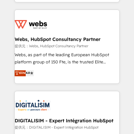
solve all your HubSpot challenges and improve user
sales, and service hubs • Built-in flexibility for
adoption, sales process and marketing results.
startups to global brands
Services 📚 Onboarding your team to HubSpot for
the first time 🔧 Designing and optimising your
HubSpot set-up for better results 🌐 Website design
and build using HubSpot 🔌 Integrating HubSpot
Webs, HubSpot Consultancy Partner
with other systems 🎓 Training your teams to be
提供元：Webs, HubSpot Consultancy Partner
HubSpot pros 📊 Lead generation services using
Webs, as part of the leading European HubSpot
HubSpot Why us? - SIX HubSpot Accreditations -
platform group of 150 Fte, is the trusted Elite
awarded by HubSpot after a rigorous process for
HubSpot CRM Partner offering you a roadmap on
Elite
4.8
CRM, Solutions Architecture, Onboarding , Data
maximizing EBITDA and achieving Commercial
Migration, Custom Integration & Platform
Excellence. With our targeted processes, we
Enablement -Onboarded over 500 businesses to
strengthen your digital transformation and minimize
HubSpot -Top 1% of partners worldwide -In-house
costs. As HubSpot's Advanced Accredited CRM
team of 25+ experts Contact us today to help you
Implementation partner, we provide expertise to
get more from your investment in HubSpot.
drive your business forward. Since 2015 we are fully
www.bbdboom.com
dedicated to HubSpot and with an experienced
DIGITALISIM - Expert Intégration HubSpot
team (50+), we work with reputable companies in
提供元：DIGITALISIM - Expert Intégration HubSpot
B2B sectors such as manufacturing, SaaS and