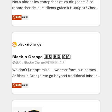
Nous aidons les entreprises et les dirigeants à se
business services. We prepare a customized
rapprocher de leurs clients grâce à HubSpot ! Chez
business case that demonstrates the value and
DIGITALISIM, nous avons l'intime conviction que la
Elite
5.0
impact of your digital transformation, including a
réussite des entreprises passe par l’innovation web,
detailed financial rationale with a focus on ROI and
le marketing digital, et la relation client ! C'est
TCO. As a trusted extension of your team, we
pourquoi, nos experts sont à la fois capables de
believe in the power of partnership. Together, we
gérer votre projet de création de site internet, votre
embark on a transformational journey that sets your
référencement, votre stratégie digitale et le pilotage
business up for long-term success. Unlock your
et l'intégration d'HubSpot ! Les grandes phases d'un
business. If not now, when?
projet HubSpot avec DIGITALISIM : 🧽 Nettoyage,
Black n Orange 🇺🇸 🇲🇽 🇨🇦
migration et intégration des bases de données. 🚀
提供元：Black n Orange 🇺🇸 🇲🇽 🇨🇦
Développement des interfaces avec vos logiciels
We don’t just optimize — we transform businesses.
métiers ⚙️ Configuration de la plateforme HubSpot
At Black n Orange, we go beyond traditional Inbound
📈 Configuration de rapports et tableaux de bord 🤝
Marketing with our exclusive methodologies:
Elite
5.0
Book Process & Guidelines utilisateurs 🎓
BOOMS and BOOST. Together, they form a powerful
Formations des utilisateurs
combination that has driven success for over 800
businesses worldwide. As Elite HubSpot Partners, we
specialize in crafting high-performance growth
strategies that integrate data-driven marketing,