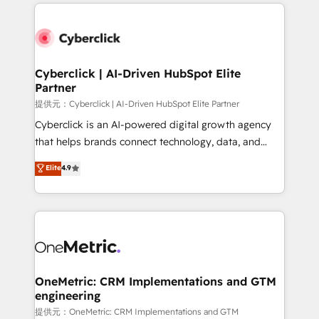
website, or build your new one.
Cyberclick | AI-Driven HubSpot Elite
Partner
提供元：Cyberclick | AI-Driven HubSpot Elite Partner
Cyberclick is an AI-powered digital growth agency
that helps brands connect technology, data, and
creativity to achieve measurable results. Founded in
Elite
4.9
Barcelona and operating across Spain, LATAM, and
the UK, we support global companies in building
smarter marketing, sales, and customer success
strategies. As the only HubSpot Elite Partner in
Iberia (Spain & Portugal), we combine human insight
with intelligent automation to drive sustainable
growth. Our multidisciplinary team designs solutions
OneMetric: CRM Implementations and GTM
engineering
that simplify complexity, boost performance, and
turn innovation into real impact. 🌍 Highlights •
提供元：OneMetric: CRM Implementations and GTM