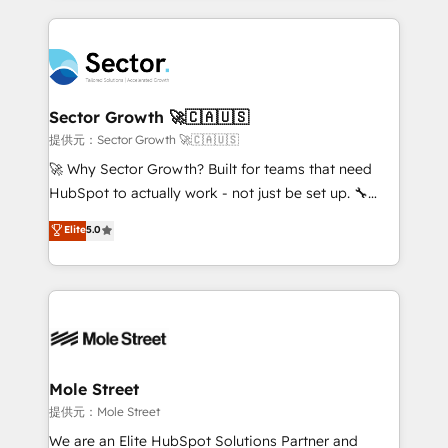
no CRM e mantêm os dados organizados, como um
integrations, custom CMS portal development,
especialista operando a plataforma 24/7. Hoje 300+
design & UX for mid to large to multi national
empresas em 13 países utilizam a Nexforce. Somos
businesses. Our teams are based in North America
a maior parceira da HubSpot na América Latina e
and APAC. We are HubSpot's top-ranked Advanced
líder no ranking global de sucesso do cliente da
Implementation Certified Partner and we contribute
Sector Growth 🚀🇨🇦🇺🇸
HubSpot.
to their advisory council. We strive to do 'good work
提供元：Sector Growth 🚀🇨🇦🇺🇸
with good people' and have worked with incredible
🚀 Why Sector Growth? Built for teams that need
brands. You can see some of them on our website,
HubSpot to actually work - not just be set up. 🔧
along with plenty of case studies.
HubSpot Experts: Onboarding, migrations,
Elite
5.0
automation, and training built for adoption. ⚡ Highly
Technical Execution: ERP, EMR and Custom
Integrations; complex builds delivered in weeks, not
months. 🤖 AI Consulting & Agents: AI-powered
workflows; automation agents; process optimization
inside HubSpot. 🏆 Industry Experience: 🏥
Healthcare: HIPAA implementations; secure data
Mole Street
workflows 💼 Financial Services: compliant
提供元：Mole Street
workflows; audit-ready reporting ⚖️ Legal: client
We are an Elite HubSpot Solutions Partner and