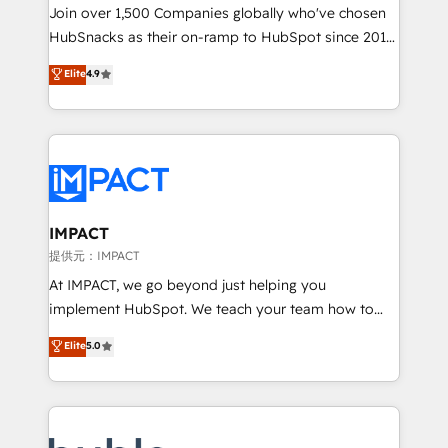
people, exciting ideas and can-do mentality, we
Join over 1,500 Companies globally who've chosen
ensure revenue growth on a daily basis. So tell us
HubSnacks as their on-ramp to HubSpot since 2014
your challenge; our passionate and growth driven
Simple pay-as-you-go plans that accelerate value...
Elite
4.9
team of 100+ experts is ready for you! Driving digital
1️⃣ Set Up | Onboarding New or Check-fixing existing
growth | www.brightdigital.com
HubSpot portals 2️⃣ Scale Up | 100% HubSpot Task
Execution... Global 24/7 ... All Experts 3️⃣ Integrate |
your entire Tech Stack with Custom Integrations
Slash months from your API Integration project... ⬅️
Click "Contact Business" ⬅️ to access 150+ Kickstart
Integration templates that put HubSpot in the center
IMPACT
of your tech stack, syncing... 🛍️ Shopify or
提供元：IMPACT
WooCommerce 💲 Stripe or Paypal 💰 Sage or
At IMPACT, we go beyond just helping you
Netsuite 🤖 Google or Microsoft ✍️ DocuSign or
implement HubSpot. We teach your team how to
PandaDoc 🌐 Avalara or Quaderno HubSnacks holds
master it. As the creators of the Endless Customers
Elite
5.0
the rare Advanced "Custom Integrations"
System™ (the next evolution of They Ask, You
Accreditation, securely sync data across... 🔄 any
Answer), we’re the only HubSpot partner built
apps, in any direction. Stuck on your old CRM..?
entirely around coaching and training. That means
Migrate | seamlessly off your old CRM onto a clean
we don’t do the work for you; we help you build the
new HubSpot portal with Advanced Website and