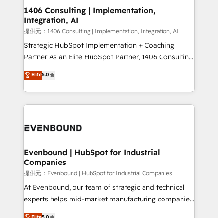
allowing companies to optimize processes and meet
1406 Consulting | Implementation,
Integration, AI
the needs of the customer. We are part of Impresoft
Group, a group of specialized and complementary
提供元：1406 Consulting | Implementation, Integration, AI
companies that divide their offer into 4
Strategic HubSpot Implementation + Coaching
Competence Centers: Smart Manufacturing,
Partner As an Elite HubSpot Partner, 1406 Consulting
Customer First, Enabling Technologies & Security.
helps mid-market revenue teams transform how
Elite
5.0
The synergies generated by these integrations,
they sell, market, and serve. We don't just build your
together with the combination of talents, skills,
HubSpot—we teach your team to own it, then stay
solutions and services, have allowed the group to
to help you keep winning. What We Do ⚙️ CRM
build an unrivaled offering portfolio on the market
Implementations across Marketing, Sales, Service,
to accompany companies on their digital
Data & Content 📈 Sales & Marketing Alignment +
transformation journey.
Revenue Team Enablement 🤖 Breeze AI & Custom
Agent Creation 🔄 Custom Integrations & Data
Evenbound | HubSpot for Industrial
Companies
Migration Why 1406 We become part of your team.
Your team learns while we build. We fix what others
提供元：Evenbound | HubSpot for Industrial Companies
broke. Built for mid-market reality—practical
At Evenbound, our team of strategic and technical
solutions that work with your actual headcount and
experts helps mid-market manufacturing companies
constraints. By the Numbers 🏆 Top 1% of all
achieve real growth. We specialize in delivering
Elite
5.0