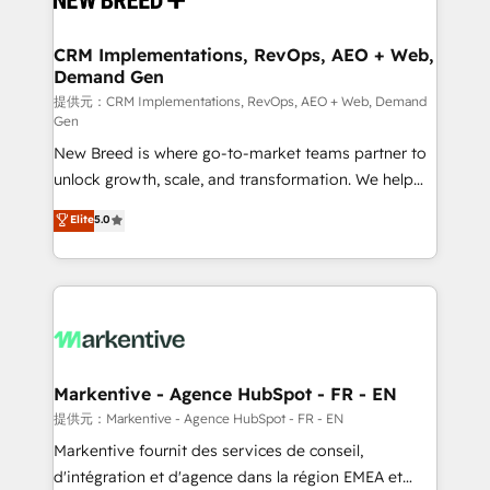
定の代行ではなく、設計の責任」を引き受け、部門横断
technical development team. - 19 HubSpot-certified
の統合・浸透・変革管理を実行します。 ▸ CMS戦略設
trainers to drive platform adoption. 📈 Revenue
CRM Implementations, RevOps, AEO + Web,
計・構築：リード獲得・CVR・SEOを前提にした情報設
Demand Gen
Generation - Full-funnel marketing and high-
計・導線設計・テンプレート設計をContent Hubで一体
performance advertising via Point Success Media. -
提供元：CRM Implementations, RevOps, AEO + Web, Demand
Gen
提供。 ▸ 既存CRM・MAからの移行支援：Salesforce・
Expert deployment of Breeze AI and custom agents
Marketo・Pardot等からの移行、カスタム設計、履歴
New Breed is where go-to-market teams partner to
to automate growth. 🏆 Elite Excellence - 8 platform
データ移行と活用設計まで。 ▸ AEO対応：ChatGPT・
unlock growth, scale, and transformation. We help
accreditations and deep HIPAA-compliance
Perplexity等のAI検索からの流入・引用を前提にコンテ
companies activate HubSpot’s AI-powered
expertise. - A team of 250+ experts dedicated to
Elite
5.0
ンツとサイト構造を最適化。 🏆 なぜ100incを選ぶの
customer platform and operationalize HubSpot’s
your resilient growth.
か？ ✓ HubSpot Eliteパートナー認定 ✓ HubSpotアワ
Loop Marketing framework through expert-led
ード受賞・HUGリーダー ✓ ISO27001:2022 /
services, smart agents, and purpose-built apps,
ISO9001:2015 取得 ✓ 400社以上の導入実績 ✓
tailored to your business. Together, we unlock
HubSpot大百科 出版 CRM・AI活用に関するご相談、現
results, fast. ⚙️CRM & RevOps: Align all Hubs to your
状整理の壁打ちなど、構想段階からお気軽にお問い合わ
buyer journey for clean data, scalability, & reporting.
せください。
🎯Demand Gen & ABM: Drive pipeline with inbound,
Markentive - Agence HubSpot - FR - EN
ABM, AEO, SEO, & paid media. 👩‍💻Web Design:
提供元：Markentive - Agence HubSpot - FR - EN
Build high-performing websites with UX, messaging,
Markentive fournit des services de conseil,
& conversion strategy that drive results. 🤖AI
d'intégration et d'agence dans la région EMEA et