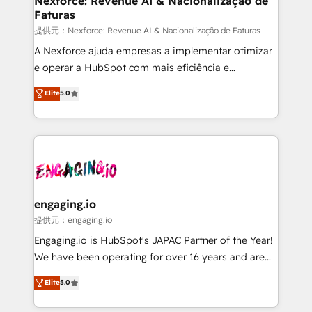
Nexforce: Revenue AI & Nacionalização de
Faturas
objects, automations, and integrations built for
growth. 🚀 AI-Driven GTM Orchestration Unify
提供元：Nexforce: Revenue AI & Nacionalização de Faturas
HubSpot with LinkedIn, WhatsApp, email, paid
A Nexforce ajuda empresas a implementar otimizar
media, and AI voice to drive pipeline. 🤖 AI Custom
e operar a HubSpot com mais eficiência e
Agent Development Deploy AI agents for
previsibilidade de receita. Combinamos Revenue
Elite
5.0
prospecting, follow-ups, service triage, and
Operations (RevOps) e Inteligência Artificial para
knowledge retrieval—built in HubSpot. ⚡ Fast-Track
estruturar processos integrar sistemas organizar
& Growth-Track Services Fast-Track: Rapid HubSpot
dados e automatizar operações. O objetivo é
onboarding in weeks Growth-Track: Unlock
transformar a HubSpot em um verdadeiro sistema
advanced optimization & adoption 📍 São Paulo, BR
operacional de receita conectando equipes
• Des Moines, IA • New York, NY
tecnologia e dados em uma operação integrada.
Também somos distribuidores oficiais da HubSpot
engaging.io
e de mais de 150 softwares globais permitindo
提供元：engaging.io
contratar e pagar a HubSpot em reais com nota
Engaging.io is HubSpot's JAPAC Partner of the Year!
fiscal no Brasil e gerar economia de até 50% na
We have been operating for over 16 years and are
contratação de softwares internacionais.
one of HubSpot's most experienced and technically
Elite
5.0
Oferecemos ainda agentes de IA especializados em
capable Agency Partners globally. We specialise in
HubSpot que automatizam tarefas executam rotinas
complex CRM migrations, implementations,