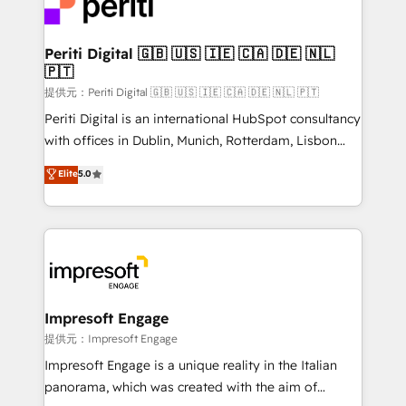
and—most importantly—simple. That’s why we lean
you grow faster, smarter, and with impact.
into bold ideas and shape them into thoughtful
products and strategies that actually make a
Periti Digital 🇬🇧 🇺🇸 🇮🇪 🇨🇦 🇩🇪 🇳🇱
🇵🇹
difference.
提供元：Periti Digital 🇬🇧 🇺🇸 🇮🇪 🇨🇦 🇩🇪 🇳🇱 🇵🇹
Periti Digital is an international HubSpot consultancy
with offices in Dublin, Munich, Rotterdam, Lisbon
and New York. 🔎 We are focused on enhancing
Elite
5.0
revenue-generation strategies for clients through
complete integration of core business processes
and systems (such as ERP and e-commerce
platforms) with HubSpot, driving efficiency and
results. 🎯 We present a solution-centric approach
and we're focused on HubSpot. We work with some
of HubSpot's most important customers to generate
Impresoft Engage
value from the platform in the long term. 🤖 We have
提供元：Impresoft Engage
worked 400+ HubSpot customers across industries
Impresoft Engage is a unique reality in the Italian
but specialise in the more complex projects where
panorama, which was created with the aim of
data migration, AI, and systems integrations