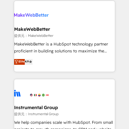
only firm in the world to hold Elite Partner
there’s a good chance one of our globally integrated
Accreditations with both HubSpot and Clay, our
teams has worked with clients just like you Let’s
clients gain a unique advantage in CRM architecture,
explore whether S2 is the partner you’ve been
pipeline generation, data intelligence, and go-to-
looking for...and get your next big initiative moving!
market execution. Why B2B Businesses Choose RP: -
MakeWebBetter
Secure: Soc2 compliant 🛡️ - Pricing: Implementations
提供元：MakeWebBetter
starting at $1,5k 💵 - Speed: Launch in 14 days ⚡ -
MakeWebBetter is a HubSpot technology partner
Global: 75+ RPers across five continents 🌐 - Scale:
proficient in building solutions to maximize the
Largest organically grown & fastest tiering Elite
operational efficiency of HubSpot. The fastest-
Elite
4.9
HubSpot Partner 🪴 - Sales Hub: More
growing tech-enabler & facilitator, MakeWebBetter,
implementations than any other Partner 💻 -
hands you the blend of HubSpot expertise &
Migrations: We convert Salesforce addicts to
eminent solutions & integrations. Trust us to
HubSpot evangelists 🧡 Don't hire a marketing
streamline your HubSpot experience. 🚀HubSpot
agency for an Ops problem. Don't hire a technical
Elite Partners with 10+ years of HubSpot experience
agency for a growth problem. Hire a partner built to
🤝HubSpot Premier Integration partner 🤝Google
solve both.
Premier Partner 2023 🌟5 HubSpot Accreditations 🌟
Instrumental Group
Won HubSpot Theme Challenge 2021 🌟INBOUND’19
提供元：Instrumental Group
HubSpot Rising Star Why us? Harnessing the full
We help companies scale with HubSpot. From small
potential of the powerful HubSpot CRM. ✔️A team of