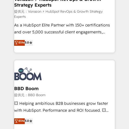
Strategy Experts
pour aligner les équipes marketing, commerciales et
support client (data migration, synchronisation API,
提供元：Vonazon ⚡ HubSpot RevOps & Growth Strategy
Experts
audit et maintenance) ➤ La création de sites internet
As a HubSpot Elite Partner with 150+ certifications
de conversion qui transforment les visiteurs en
and over 5,000 successful client engagements,
opportunités d'affaires ➤ La mise en place de
Vonazon turns marketing complexity into
stratégies d'acquisition marketing (SEO, SEA,
Elite
5.0
measurable, scalable growth. From onboarding to
inbound, automatisation marketing, ABM, IA,
enterprise-grade campaigns, our in-house team
emailing) Informations clés : - 10 ans d'expérience -
builds scalable strategies that drive long-term
100+ intégrations CRM HubSpot réussies - 40
revenue. ⚙️ HubSpot Integration & Optimization •
experts conseil - 150 certifications HubSpot
Seamless CRM, CMS, and automation setup •
cumulées
Complex platform migrations and data cleanups •
Custom APIs and third-party integrations 📈 End-to-
BBD Boom
End Revenue Acceleration • Lifecycle marketing and
提供元：BBD Boom
pipeline growth programs • Sales enablement tools
💥 Helping ambitious B2B businesses grow faster
and CRM optimization • Retention strategies with
with HubSpot. Performance and ROI focused. 💥
customer journey mapping 🏅 Elite-Level HubSpot
BBD Boom is the HubSpot partner that can help you
Elite
5.0
Execution • 750+ onboardings and 2,000+
to HubSpot Better. We work with your teams to
implementations • Deep expertise across marketing,