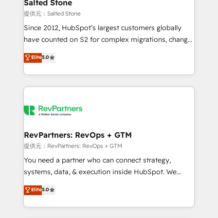
we turn complexity into clarity, human at global
Salted Stone
scale. 🏆 HubSpot’s CEO called us “the partner of the
提供元：Salted Stone
future.” Others agree it is proof of trust built through
Since 2012, HubSpot’s largest customers globally
measurable impact.
have counted on S2 for complex migrations, change
management, systems integration, and creative
Elite
5.0
solutions that deliver measurable impact and
transform brand experiences As one of the few full-
service creative agencies in the HubSpot
ecosystem, we blend strategy, technology, & award-
winning design to build scalable, globally
regionalized HubSpot websites, integrated
marketing campaigns, & RevOps frameworks that
RevPartners: RevOps + GTM
fuel long-term success We connect the entire
提供元：RevPartners: RevOps + GTM
customer lifecycle through seamless integrations,
You need a partner who can connect strategy,
ensure long-term adoption with change-
systems, data, & execution inside HubSpot. We
management programs, and align marketing, sales,
bridge the gap where most agencies fall short by
Elite
5.0
and service to drive sustainable growth With 6 key
combining GTM strategy with technical execution to
HubSpot accreditations and experience across
solve the right problem with the right solution. As the
hundreds of organizations in dozens of industries,