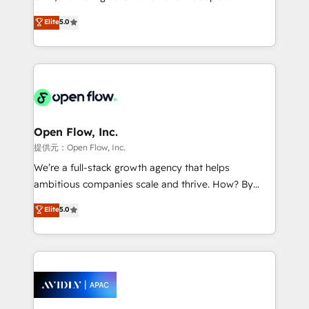
Accountability, Curiosity, Authenticity, Growth
integration products and services to mid-market
Elite
5.0
Mindedness, and Clarity. We are driven to win for the
and enterprise customers. We ensure that your sales,
collective good of the company and its clientele, and
service and marketing department operates in the
dedicated to breaking the mold from the agency of
most effective way, while at the same time
the past into the consultancy of the future. Great
leveraging your commercial data for a fully
things are happening.
integrated buyers journey. Elixir is located in
Brussels, Munich "München", Cologne "Köln", Paris
and Amsterdam. Elixir is a first mover and leader
Open Flow, Inc.
when it comes to HubSpot sales and service
提供元：Open Flow, Inc.
implementations, highly renowned for our business
We’re a full-stack growth agency that helps
acumen, process (re-)design experience and a
ambitious companies scale and thrive. How? By
massive amount of success stories in this area. We
upgrading and streamlining every single revenue-
Elite
5.0
integrate HubSpot with complex solutions like SAP,
generating aspect of your business. We’re proud
MicroSoft, custom solutions,... Our company also has
HubSpot Elite Solutions Partners and devout CRM
strong experience with HubSpot CRM extension,
nerds who can harness HubSpot’s custom digital
mobile apps for Field Service Management and
tools to improve each touchpoint of your customer
Retail execution, CPQ, customer portals and
experience. Working hand-in-hand with your team,
HubSpot CMS developments. And we're champions
we’ll assemble a RevOps machine that drives more