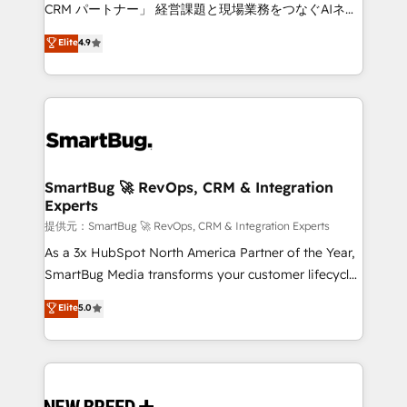
Move from any legacy CRM. Zero downtime, full data
CRM パートナー」 経営課題と現場業務をつなぐAIネイ
integrity. ➤ Implementation: Configure HubSpot to
ティブ・エージェンシーとして、HubSpot Eliteの実装
Elite
4.9
run your revenue process. Sales, marketing, and
力で顧客フロント業務を再設計します。 💡 100inc は何
service wired together. ➤ AI and Integrations: Layer
をする会社か？ HubSpotを共通基盤に、AIエージェン
Breeze AI, custom agents, and APIs to remove
トを組み込んだ顧客フロント業務（マーケティング・営
manual work. ➤ Ongoing Management: Monthly
業・CS）を組織全体で設計・実装する日本のAIネイテ
tune-ups, feature rollouts, adoption coaching. Buying
ィブ・エージェンシーです。事業部・グループ会社・部
HubSpot, switching to it, or reviving a stale portal?
門が分立する組織で、データと業務プロセスのサイロ化
We are built for the work.
を、CRMを軸とした全社共通基盤に再構築します。意
SmartBug 🚀 RevOps, CRM & Integration
Experts
思決定者・PMO・現場担当者に並走します。 1️⃣
HubSpot導入・活用支援 顧客データの一元化から、
提供元：SmartBug 🚀 RevOps, CRM & Integration Experts
GTMの見える化・自動化まで。全Hub統合運用、デー
As a 3x HubSpot North America Partner of the Year,
タ品質設計、グループ横断のCRM統合に対応します。
SmartBug Media transforms your customer lifecycle
2️⃣ AIエージェント組織構築 営業・マーケティング業務
into a revenue engine. Our unified ecosystem
Elite
5.0
の一部をAIが自律実行する組織への移行を設計・実装。
includes specialized divisions Globalia (AI &
Breeze・Claude等をHubSpotと連携させ、役割定義・
Software) and Point Success Media (Paid Media),
運用ルール・成果指標まで含めて設計します。 3️⃣ 全社
making this the official home for all three brands. 🔄
DX × AI推進のPMO伴走支援 複数部門をまたぐDX×AI変
Implementation & Integration - Seamless migrations
革を、構想から実装・定着までPMOとして主導。「設
and system integrations powered by Globalia’s