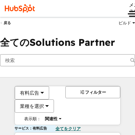
メ
ュ
ビルド
戻る
全てのSolutions Partner
フィルター
有料広告
業種を選択
表示順：
関連性
サービス：有料広告
全てをクリア