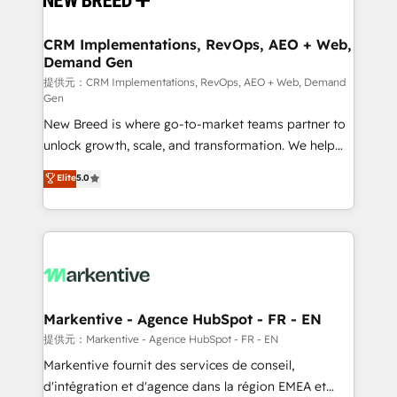
定の代行ではなく、設計の責任」を引き受け、部門横断
technical development team. - 19 HubSpot-certified
の統合・浸透・変革管理を実行します。 ▸ CMS戦略設
trainers to drive platform adoption. 📈 Revenue
CRM Implementations, RevOps, AEO + Web,
計・構築：リード獲得・CVR・SEOを前提にした情報設
Demand Gen
Generation - Full-funnel marketing and high-
計・導線設計・テンプレート設計をContent Hubで一体
performance advertising via Point Success Media. -
提供元：CRM Implementations, RevOps, AEO + Web, Demand
Gen
提供。 ▸ 既存CRM・MAからの移行支援：Salesforce・
Expert deployment of Breeze AI and custom agents
Marketo・Pardot等からの移行、カスタム設計、履歴
New Breed is where go-to-market teams partner to
to automate growth. 🏆 Elite Excellence - 8 platform
データ移行と活用設計まで。 ▸ AEO対応：ChatGPT・
unlock growth, scale, and transformation. We help
accreditations and deep HIPAA-compliance
Perplexity等のAI検索からの流入・引用を前提にコンテ
companies activate HubSpot’s AI-powered
expertise. - A team of 250+ experts dedicated to
Elite
5.0
ンツとサイト構造を最適化。 🏆 なぜ100incを選ぶの
customer platform and operationalize HubSpot’s
your resilient growth.
か？ ✓ HubSpot Eliteパートナー認定 ✓ HubSpotアワ
Loop Marketing framework through expert-led
ード受賞・HUGリーダー ✓ ISO27001:2022 /
services, smart agents, and purpose-built apps,
ISO9001:2015 取得 ✓ 400社以上の導入実績 ✓
tailored to your business. Together, we unlock
HubSpot大百科 出版 CRM・AI活用に関するご相談、現
results, fast. ⚙️CRM & RevOps: Align all Hubs to your
状整理の壁打ちなど、構想段階からお気軽にお問い合わ
buyer journey for clean data, scalability, & reporting.
せください。
🎯Demand Gen & ABM: Drive pipeline with inbound,
Markentive - Agence HubSpot - FR - EN
ABM, AEO, SEO, & paid media. 👩‍💻Web Design:
提供元：Markentive - Agence HubSpot - FR - EN
Build high-performing websites with UX, messaging,
Markentive fournit des services de conseil,
& conversion strategy that drive results. 🤖AI
d'intégration et d'agence dans la région EMEA et