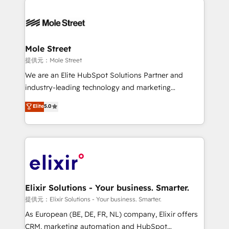
months. 🤖 AI Consulting & Agents: AI-powered
workflows; automation agents; process optimization
inside HubSpot. 🏆 Industry Experience: 🏥
Healthcare: HIPAA implementations; secure data
Mole Street
workflows 💼 Financial Services: compliant
提供元：Mole Street
workflows; audit-ready reporting ⚖️ Legal: client
We are an Elite HubSpot Solutions Partner and
intake; pipeline and document workflows 🛒 E-
industry-leading technology and marketing
Commerce: Shopify, WooCommerce; lifecycle and
consultancy. Our focus is on enterprise and mid-
Elite
5.0
revenue automation 🏢 Real Estate: deal pipelines;
market B2B companies globally that want a strategic
portfolio and lifecycle management 🏭
approach to execute their goals through creative
Manufacturing: ERP integrations; operational
applications of our solutions; Technical HubSpot
alignment 🛡️ Compliance & Data Considerations:
Consulting, Content Marketing, Growth-Driven
HIPAA-aware; CASL-compliant; GDPR-ready
Design, Migrations + Integrations. Mole Street’s
implementations where required 💡 Why 500+
mission is empowering others to realize their
Clients Choose Us: Elite Partner; technical, fast, and
greatness, which is achieved through creating
Elixir Solutions - Your business. Smarter.
built to scale.
absolute clarity, derived from a well-defined
提供元：Elixir Solutions - Your business. Smarter.
strategy, executed well, and reported on with clear
As European (BE, DE, FR, NL) company, Elixir offers
results. The culture is driven by core values; Joy, Grit,
CRM, marketing automation and HubSpot