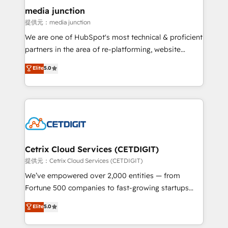
Mexico, USA, and Portugal—we've executed over a
media junction
hundred successful operations. Our approach,
提供元：media junction
rooted in RevOps principles, integrates analysis,
We are one of HubSpot's most technical & proficient
training, planning, and qualification. Leveraging
partners in the area of re-platforming, website
technology, data analytics, CRM optimization, and
design & development. We specialize in multi-hub
Elite
5.0
inbound marketing tactics, we focus on
implementations for mid-market & enterprise
understanding, nurturing, and converting leads.
companies. We are woman-owned, powered by
Partner with us to unlock your business's full
coffee, and we ❤️ dogs. We produce award-winning
potential and achieve sustained growth in today's
work for our clients. 🏆2023 Technical Expertise
competitive market.
Impact Award 🏆2022 Technical Expertise Impact
Award 🏆2022 Platform Migration Excellence Impact
Award 🏆2020 Elite Solutions Partner 🏆2019
Cetrix Cloud Services (CETDIGIT)
Integrations HubSpot Impact Award 🏆2019
提供元：Cetrix Cloud Services (CETDIGIT)
Marketing Enablement HubSpot Impact Award 🏆
We’ve empowered over 2,000 entities — from
2018 Website Design HubSpot Impact Award 🏆2017
Fortune 500 companies to fast-growing startups
Website Design HubSpot Impact Award 🏆2016
and nonprofits — to streamline operations, scale
Elite
5.0
Growth-Driven Design Agency of the Year 🏆2016
revenue, and unlock the full potential of HubSpot.
Sales Enablement HubSpot Impact Award 🏆2015
With deep technical and industry expertise, we fuse