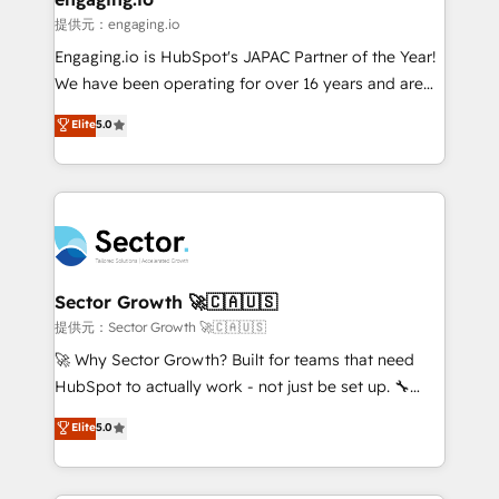
e de mais de 150 softwares globais permitindo
提供元：engaging.io
contratar e pagar a HubSpot em reais com nota
Engaging.io is HubSpot's JAPAC Partner of the Year!
fiscal no Brasil e gerar economia de até 50% na
We have been operating for over 16 years and are
contratação de softwares internacionais.
one of HubSpot's most experienced and technically
Elite
5.0
Oferecemos ainda agentes de IA especializados em
capable Agency Partners globally. We specialise in
HubSpot que automatizam tarefas executam rotinas
complex CRM migrations, implementations,
no CRM e mantêm os dados organizados, como um
integrations, custom CMS portal development,
especialista operando a plataforma 24/7. Hoje 300+
design & UX for mid to large to multi national
empresas em 13 países utilizam a Nexforce. Somos
businesses. Our teams are based in North America
a maior parceira da HubSpot na América Latina e
and APAC. We are HubSpot's top-ranked Advanced
líder no ranking global de sucesso do cliente da
Implementation Certified Partner and we contribute
Sector Growth 🚀🇨🇦🇺🇸
HubSpot.
to their advisory council. We strive to do 'good work
提供元：Sector Growth 🚀🇨🇦🇺🇸
with good people' and have worked with incredible
🚀 Why Sector Growth? Built for teams that need
brands. You can see some of them on our website,
HubSpot to actually work - not just be set up. 🔧
along with plenty of case studies.
HubSpot Experts: Onboarding, migrations,
Elite
5.0
automation, and training built for adoption. ⚡ Highly
Technical Execution: ERP, EMR and Custom
Integrations; complex builds delivered in weeks, not