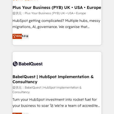
industrial sectors. Offices in Johannesburg, Cape
Town, Dubai & London. 500+ HubSpot CRM
Plus Your Business (PYB) UK • USA • Europe
implementations delivered. AI visibility coverage
提供元：Plus Your Business (PYB) UK • USA • Europe
across ChatGPT, Claude, Perplexity, Gemini and
HubSpot getting complicated? Multiple hubs, messy
Google AI Overviews. HubSpot Impact Award -
migrations, AI, governance. We organise that
Customer First HubSpot Impact Award - Integrations
complexity, so your team can put HubSpot to work...
Elite
5.0
Innovation HubSpot Impact Award - Platform
Welcome to our Profile! We help with: • CRM
Migration Excellence HubSpot Impact Award -
implementation, reports, workflows, and team
Platform Excellence 40+ full-time HubSpot
training • CRM migration from Salesforce, Pipedrive,
professionals. 100s of certifications and
Dynamics and others • Technical projects including
accreditations with HubSpot.
custom API integrations • AI governance for
HubSpot-centred operations A little about us: •
Boutique 'Elite' team of 12 • 150+ clients across Sales
BabelQuest | HubSpot Implementation &
Consultancy
Hub, Marketing Hub, Service Hub, Data Hub and
CMS • ISO/IEC 27001:2022, ISO 9001:2015, and ISO
提供元：BabelQuest | HubSpot Implementation &
Consultancy
42001:2023 certified - the AI management standard •
Turn your HubSpot investment into rocket fuel for
GuardHub: our AI governance framework, built on
your business to soar 🚀 We’re a team of accredited
ISO 42001 Ready for the next step? Click the 👈
HubSpot experts ready to help you. We can
'𝗖𝗼𝗻𝘁𝗮𝗰𝘁 𝗯𝘂𝘀𝗶𝗻𝗲𝘀𝘀' button to get in touch (𝘸𝘦'𝘳𝘦