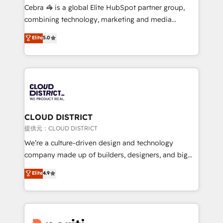
boost with a new HubSpot site Recognized leaders:
Cebra 🦓 is a global Elite HubSpot partner group,
🏆 HubSpot Platform Migration Impact Award 🏆
combining technology, marketing and media
Clutch HubSpot Global Leader 🏆 Finalist: HubSpot
expertise across Latin America and Southern
Elite
5.0
Inbound Campaign of the Year 🏆 Gold AVA Digital
Europe, with teams across 7 countries. Born in Chile,
Award for Best Website 🌟 Accreditations: CRM
we combine local insight with international reach to
Implementation, HubSpot Content Experience, CRM
help businesses grow through technology, creativity,
Data Migration & Custom Integration
AI and strategy. For over 12 years, we’ve delivered
500+ HubSpot implementations, building end-to-
end solutions that integrate CRM, AI automation,
inbound and loop marketing, content, and digital
CLOUD DISTRICT
creativity. Our multicultural team works in Spanish,
提供元：CLOUD DISTRICT
Portuguese, and English to design scalable strategies
We’re a culture-driven design and technology
that drive measurable growth. 🌎 Highlights: • 10+
company made up of builders, designers, and big
years as a HubSpot partner. • 2023 Impact Awards:
thinkers. We blend strategy, design, and
Elite
4.9
Platform Migration Excellence. • Top 3 Partner of the
development—always fueled by curiosity—to turn
Year LATAM 2022, 2023, 2024, 2025. • Partner of the
ideas, opportunities, and challenges into meaningful
Year 2024. • Organizer of Aliados.ai (AI, marketing &
experiences. To us, technology is more than just
tech global congress). 👉 Ready to scale your
code; it’s about creating things that are useful, cool,
business with HubSpot? Let Cebra’s experts help