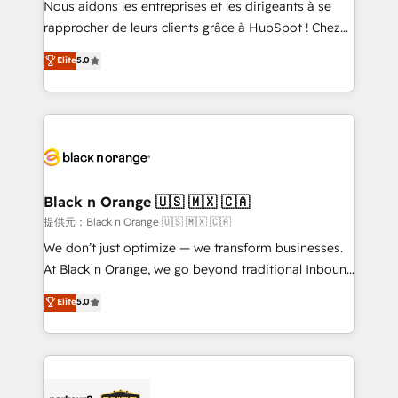
Nous aidons les entreprises et les dirigeants à se
business services. We prepare a customized
rapprocher de leurs clients grâce à HubSpot ! Chez
business case that demonstrates the value and
DIGITALISIM, nous avons l'intime conviction que la
Elite
5.0
impact of your digital transformation, including a
réussite des entreprises passe par l’innovation web,
detailed financial rationale with a focus on ROI and
le marketing digital, et la relation client ! C'est
TCO. As a trusted extension of your team, we
pourquoi, nos experts sont à la fois capables de
believe in the power of partnership. Together, we
gérer votre projet de création de site internet, votre
embark on a transformational journey that sets your
référencement, votre stratégie digitale et le pilotage
business up for long-term success. Unlock your
et l'intégration d'HubSpot ! Les grandes phases d'un
business. If not now, when?
projet HubSpot avec DIGITALISIM : 🧽 Nettoyage,
Black n Orange 🇺🇸 🇲🇽 🇨🇦
migration et intégration des bases de données. 🚀
提供元：Black n Orange 🇺🇸 🇲🇽 🇨🇦
Développement des interfaces avec vos logiciels
We don’t just optimize — we transform businesses.
métiers ⚙️ Configuration de la plateforme HubSpot
At Black n Orange, we go beyond traditional Inbound
📈 Configuration de rapports et tableaux de bord 🤝
Marketing with our exclusive methodologies:
Elite
5.0
Book Process & Guidelines utilisateurs 🎓
BOOMS and BOOST. Together, they form a powerful
Formations des utilisateurs
combination that has driven success for over 800
businesses worldwide. As Elite HubSpot Partners, we
specialize in crafting high-performance growth
strategies that integrate data-driven marketing,