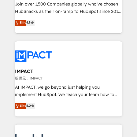
people, exciting ideas and can-do mentality, we
Join over 1,500 Companies globally who've chosen
ensure revenue growth on a daily basis. So tell us
HubSnacks as their on-ramp to HubSpot since 2014
your challenge; our passionate and growth driven
Simple pay-as-you-go plans that accelerate value...
Elite
4.9
team of 100+ experts is ready for you! Driving digital
1️⃣ Set Up | Onboarding New or Check-fixing existing
growth | www.brightdigital.com
HubSpot portals 2️⃣ Scale Up | 100% HubSpot Task
Execution... Global 24/7 ... All Experts 3️⃣ Integrate |
your entire Tech Stack with Custom Integrations
Slash months from your API Integration project... ⬅️
Click "Contact Business" ⬅️ to access 150+ Kickstart
Integration templates that put HubSpot in the center
IMPACT
of your tech stack, syncing... 🛍️ Shopify or
提供元：IMPACT
WooCommerce 💲 Stripe or Paypal 💰 Sage or
At IMPACT, we go beyond just helping you
Netsuite 🤖 Google or Microsoft ✍️ DocuSign or
implement HubSpot. We teach your team how to
PandaDoc 🌐 Avalara or Quaderno HubSnacks holds
master it. As the creators of the Endless Customers
Elite
5.0
the rare Advanced "Custom Integrations"
System™ (the next evolution of They Ask, You
Accreditation, securely sync data across... 🔄 any
Answer), we’re the only HubSpot partner built
apps, in any direction. Stuck on your old CRM..?
entirely around coaching and training. That means
Migrate | seamlessly off your old CRM onto a clean
we don’t do the work for you; we help you build the
new HubSpot portal with Advanced Website and