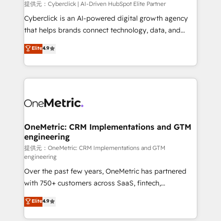
提供元：Cyberclick | AI-Driven HubSpot Elite Partner
Cyberclick is an AI-powered digital growth agency
that helps brands connect technology, data, and
creativity to achieve measurable results. Founded in
Elite
4.9
Barcelona and operating across Spain, LATAM, and
the UK, we support global companies in building
smarter marketing, sales, and customer success
strategies. As the only HubSpot Elite Partner in
Iberia (Spain & Portugal), we combine human insight
with intelligent automation to drive sustainable
growth. Our multidisciplinary team designs solutions
OneMetric: CRM Implementations and GTM
engineering
that simplify complexity, boost performance, and
turn innovation into real impact. 🌍 Highlights •
提供元：OneMetric: CRM Implementations and GTM
engineering
HubSpot Partner since 2012 • 2022 EMEA Impact
Over the past few years, OneMetric has partnered
Award: Best Integration • 150+ successful HubSpot
with 750+ customers across SaaS, fintech,
projects • Clients in 30+ industries • Proprietary
healthcare, real estate, and other industries. With
technology for integrations • Multilingual team:
Elite
4.9
150+ HubSpot-certified experts, we deliver scalable
English, Spanish, Portuguese & Italian 👉 Grow
solutions to complex GTM and RevOps challenges.
smarter with AI and HubSpot.