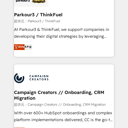
automation, and revenue intelligence to help
companies scale faster and smarter. 🔹 BOOMS:
Parkour3 / ThinkFuel
Demand generation for all your buyers With BOOMS,
提供元：Parkour3 / ThinkFuel
you invest in 100% of your buyers, accelerating your
At Parkour3 & ThinkFuel, we support companies in
growth and positioning yourself as an undisputed
developing their digital strategies by leveraging
leader. 🔹 BOOST: Optimize your digital
technologies and automating their marketing and
Elite
4.9
transformation process A methodology designed to
sales processes to generate growth. Our offer spans
implement HubSpot effectively and optimize your
from Strategy to Operations. We specialize in CRM
digital processes. 🔹 Trusted by Industry Leaders
onboarding and implementation, web design, sales
With an average rating of 4.9/5 and a proven track
& marketing automation, and digital marketing. With
record of business transformation, our growth-first
extensive experience working with tech companies
approach has helped brands dominate their
and manufacturers since 2002, we are committed to
markets.
empowering our clients and developing their
Campaign Creators // Onboarding, CRM
Migration
autonomy. Get to grips with HubSpot through
guided implementation and seamless integration of
提供元：Campaign Creators // Onboarding, CRM Migration
the CRM platform into your digital ecosystem. Would
With over 600+ HubSpot onboardings and complex
you like support in deploying your inbound
platform implementations delivered, CC is the go-to
marketing strategy? We'll provide support tailored
Elite Solutions Partner for businesses ready to