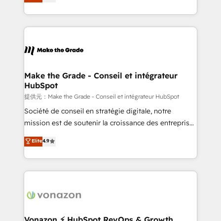
téléphonie, etc.) • Alignement des équipes grâce à un
outil et des données partagées • Amélioration de la
collecte et de l’analyse des données pour des
décisions éclairées • Optimisation de l’efficacité et
de la productivité des équipes Notre équipe de 30
consultants certifiés HubSpot aborde chaque projet
avec un engagement total, alignant processus
Make the Grade - Conseil et intégrateur
HubSpot
métiers et technologie, et guidant vos équipes à
travers le changement, tout en centrant vos objectifs
提供元：Make the Grade - Conseil et intégrateur HubSpot
d’entreprise. Grâce à une méthodologie éprouvée
Société de conseil en stratégie digitale, notre
auprès de plus de 400 clients, nous comprenons
mission est de soutenir la croissance des entreprises
rapidement vos enjeux et intégrons parfaitement
B2B à travers l’acquisition de nouveaux clients,
Elite
4.9
HubSpot dans votre organisation. Pour toute
l'intégration CRM et le développement des revenus
question technique ou besoin de structuration de
auprès de vos comptes existants. En France et à
votre projet HubSpot, contactez notre équipe pour
l'international, nous travaillons avec des ETI
un échange dédié.
ambitieuses, des grands groupes voulant aller au-
delà d’une simple transformation digitale et des
startups florissantes. Nos 3 grandes expertises sont :
➤ L’intégration de CRM et de méthodologie RevOps
Vonazon ⚡ HubSpot RevOps & Growth