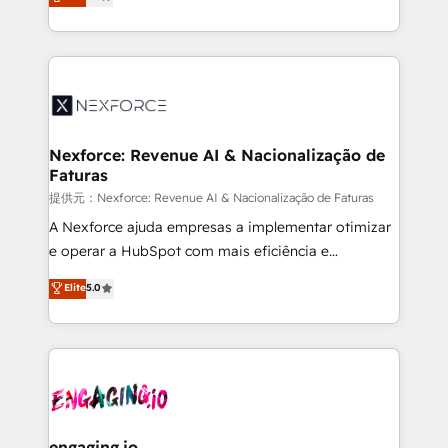
technical know-how and strategic guidance you
Brazil, and LATAM, we combine global expertise with
need to succeed.
regional experience. Today, we are Brazil’s largest
HubSpot Elite Partner—trusted by companies across
the Americas to scale smarter. ⚙️ CRM
Implementation & Migration Onboarding across all
Hubs, plus migrations from Salesforce, Pipedrive, RD
Station, Freshdesk, Intercom, and more. Custom
Nexforce: Revenue AI & Nacionalização de
Faturas
objects, automations, and integrations built for
growth. 🚀 AI-Driven GTM Orchestration Unify
提供元：Nexforce: Revenue AI & Nacionalização de Faturas
HubSpot with LinkedIn, WhatsApp, email, paid
A Nexforce ajuda empresas a implementar otimizar
media, and AI voice to drive pipeline. 🤖 AI Custom
e operar a HubSpot com mais eficiência e
Agent Development Deploy AI agents for
previsibilidade de receita. Combinamos Revenue
Elite
5.0
prospecting, follow-ups, service triage, and
Operations (RevOps) e Inteligência Artificial para
knowledge retrieval—built in HubSpot. ⚡ Fast-Track
estruturar processos integrar sistemas organizar
& Growth-Track Services Fast-Track: Rapid HubSpot
dados e automatizar operações. O objetivo é
onboarding in weeks Growth-Track: Unlock
transformar a HubSpot em um verdadeiro sistema
advanced optimization & adoption 📍 São Paulo, BR
operacional de receita conectando equipes
• Des Moines, IA • New York, NY
tecnologia e dados em uma operação integrada.
Também somos distribuidores oficiais da HubSpot
engaging.io