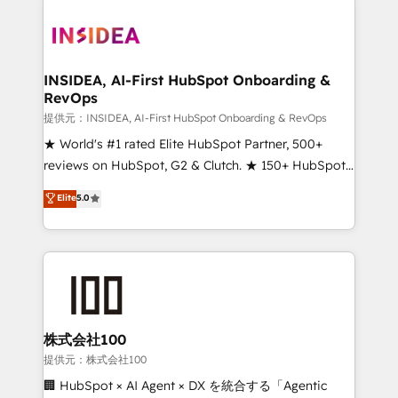
INSIDEA, AI-First HubSpot Onboarding &
RevOps
提供元：INSIDEA, AI-First HubSpot Onboarding & RevOps
★ World's #1 rated Elite HubSpot Partner, 500+
reviews on HubSpot, G2 & Clutch. ★ 150+ HubSpot
Certified Experts & Trainers across the team ★
Elite
5.0
1,500+ implementations across five continents ★ AI-
First, RevOps-led, Onboarding obsessed ★
Company of the Year 2024/25 INSIDEA helps
growing companies turn HubSpot into a revenue
engine. We onboard your team, migrate your data,
and build AI-powered workflows that drive adoption
from week one, in your time zone. What we do ➤
株式会社100
Onboarding: Live in weeks, with workflows built
提供元：株式会社100
around your business, not a template. ➤ Migration:
🏢 HubSpot × AI Agent × DX を統合する「Agentic