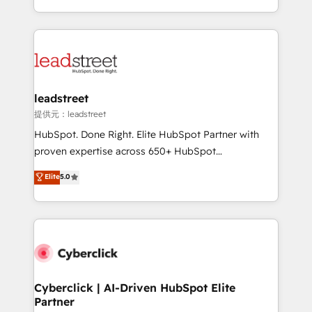
America. From casual user to super fan: make
Canada, we’ve delivered thousands of successful
HubSpot an experience you LOVE!
HubSpot projects for mid-market and enterprise
clients worldwide, with over 10 years experience. We
combine HubSpot, data, and AI to design connected
go-to-market systems that align people, process,
and technology for predictable, scalable revenue
leadstreet
growth. Our expertise spans RevOps, CRM and data
提供元：leadstreet
architecture, AI enablement, and strategic marketing,
HubSpot. Done Right. Elite HubSpot Partner with
delivered through our proprietary FLAIR framework
proven expertise across 650+ HubSpot
for responsible AI adoption. As a HubSpot Elite
implementations. With 12+ years of HubSpot
Elite
5.0
Partner and ISO 27001:2022 certified consultancy,
experience, we help you use the HubSpot platform
we blend strategy, creativity, and technology to help
to its fullest capacity, improve your current HubSpot
organisations scale smarter and grow stronger.
website, or build your new one.
Cyberclick | AI-Driven HubSpot Elite
Partner