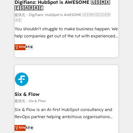
Transformation / Web Development • RevOps &
Digifianz: HubSpot is AWESOME 🇺🇸🇲🇽
🇪🇸🇦🇷🇦🇪
Sales Consulting • Marketing Automation What
makes us different? 🚀 Top 0.5% of global HubSpot
提供元：Digifianz: HubSpot is AWESOME 🇺🇸🇲🇽🇪🇸🇦🇷
🇦🇪
agencies ⚙️ The strongest technical ability and
You shouldn't struggle to make business happen. We
integration capabilities 💼 Consultative, long-term
help companies get out of the rut with experienced,
partners who will embed ourselves into your
process-oriented teams implementing HubSpot
business, processes and systems 🏢 We specialise in
Elite
4.9
Marketing, Sales, Service, CMS and Operations Hub,
working with mid-market and enterprise
so selling and actually engaging with your customers
organisations, global organisations and those with
feels easy and pain-free. We are a top ranked
complex use cases 🏆 CRM Implementation,
HubSpot Elite Partner, winner of Rookie of the Year
Platform Enablement, Custom Integration and
and Customer First Awards, 4.9/5 rating in HubSpot
Onboarding Accredited 🔐 ISO27001 & ISO9001
Reviews and 4.9/5 rating in Clutch Reviews. Digifianz
Certified
helps the following industries: logistics & 3PL, home
Six & Flow
improvement & construction, branding and
提供元：Six & Flow
commercialization, real estate, health, education,
Six & Flow is an AI-first HubSpot consultancy and
SaaS, Software Dev & IT and consulting, make the
RevOps partner helping ambitious organisations
most out of their HubSpot experience operating in
grow with clarity, confidence, and intelligence.
Elite
5.0
the United States, EU, UAE, Mexico and Latin
Operating across the UK, Netherlands, Ireland, and