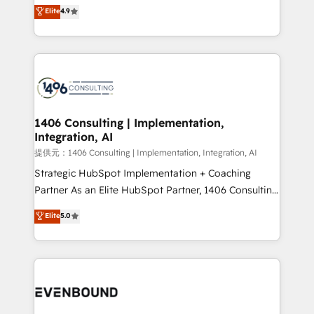
putting Customer Experience at the center by
Elite
4.9
represent key aspects of the project's success.
creating digital environments capable of integrating
people, processes and data. We offer the best
digital solutions on the market, ranging from CRM
processes and technologies to digital strategy, from
marketing automation to online and offline sales
processes through Customer Service Management,
allowing companies to optimize processes and meet
1406 Consulting | Implementation,
Integration, AI
the needs of the customer. We are part of Impresoft
Group, a group of specialized and complementary
提供元：1406 Consulting | Implementation, Integration, AI
companies that divide their offer into 4
Strategic HubSpot Implementation + Coaching
Competence Centers: Smart Manufacturing,
Partner As an Elite HubSpot Partner, 1406 Consulting
Customer First, Enabling Technologies & Security.
helps mid-market revenue teams transform how
Elite
5.0
The synergies generated by these integrations,
they sell, market, and serve. We don't just build your
together with the combination of talents, skills,
HubSpot—we teach your team to own it, then stay
solutions and services, have allowed the group to
to help you keep winning. What We Do ⚙️ CRM
build an unrivaled offering portfolio on the market
Implementations across Marketing, Sales, Service,
to accompany companies on their digital
Data & Content 📈 Sales & Marketing Alignment +
transformation journey.
Revenue Team Enablement 🤖 Breeze AI & Custom