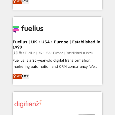
Elite
4.9
implement the platform into complex business
𝘴𝘶𝘱𝘦𝘳 𝘳𝘦𝘴𝘱𝘰𝘯𝘴𝘪𝘷𝘦)
environments, optimise what you've got and make
sure you can actually use it, build your website in
HubSpot or create an inbound marketing strategy
for you and execute it on HubSpot. We are on the
G-Cloud 14 CCS (Crown Commercial Service)
framework, meaning we've been accredited by
Fuelius | UK • USA • Europe | Established in
1998
HubSpot and vetted by the CCS, which means we
can support public sector companies as well the
提供元：Fuelius | UK • USA • Europe | Established in 1998
other ones listed in our profile. Our services: -
Fuelius is a 25-year-old digital transformation,
HubSpot implementation - HubSpot CMS website
marketing automation and CRM consultancy. We
build We can do lots of things. But everything we do
enable mid-market and enterprise clients to
Elite
5.0
is there for you to: - Grow revenue, and run your
maximise their return from digital and fuel their
business more efficiently - Build stronger
growth. We modernise platforms, streamline
relationships with customers - Make better
operations that are causing inefficiencies, improve
decisions with data - Find a new voice and reach
customer experiences, integrate systems, and
more people - Get the most out of your HubSpot
supercharge revenue operations Key services: • CRM
investment
Implementation • Systems Integration • Digital