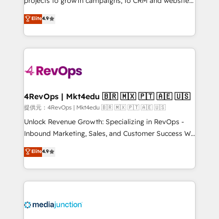
projects to growth campaigns, to CRM and websites.
HubSpot experts backed by over 10+ years of
Hire an agency that's experienced in every inch of
Elite
4.9
HubSpot experience ✔️Flexible pricing models —
HubSpot and willing to work hand-in-hand with your
Hourly-fee (assigned one Dedicated HubSpot
team to simplify the complex and build a better
Admin); Monthly-fee (HubSpot Admin + Project
experience for your team and customers.
Manager); and Fixed Project Cost (as per
requirement). ✔️Helped over 25,000+ customers so
far with our HubSpot solutions. ✔️Bespoke apps &
on-demand bundle services. Connect with us today!
4RevOps | Mkt4edu 🇧🇷 🇲🇽 🇵🇹 🇦🇪 🇺🇸
提供元：4RevOps | Mkt4edu 🇧🇷 🇲🇽 🇵🇹 🇦🇪 🇺🇸
Unlock Revenue Growth: Specializing in RevOps -
Inbound Marketing, Sales, and Customer Success We
specialize in driving revenue growth for companies
Elite
4.9
across industries through tailored marketing, sales,
and customer success strategies, utilizing RevOps
methodologies. As Latin America's largest HubSpot
partner and a global leader in education market, we
offer unparalleled insights. Operating in five
countries—Brazil, UAE (Abu Dhabi/Dubai/Sharjah),