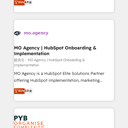
Elite
4.9
to your needs and sales objectives. With 125+
migrate, replatform, and scale smarter. We specialize
certifications, we are part of the most certified
in high-impact CRM and CMS migrations and
Canadian agencies, and we both hold Onboarding
onboarding from platforms like Salesforce, NetSuite,
Accreditations. Based in Canada (coast to coast), our
Zoho, Pardot, Marketo, Microsoft Dynamics, Wix,
services are offered in both English & French.
WordPress and legacy CRMs, turning fragmented
systems into unified, growth-ready HubSpot
architectures that accelerate revenue operations and
MO Agency | HubSpot Onboarding &
Implementation
performance. - Multi-object CRM migration, cleanup,
and implementation. - Pre-built and custom
提供元：MO Agency | HubSpot Onboarding &
Implementation
integrations across your full tech stack. - Custom
MO Agency is a HubSpot Elite Solutions Partner
object setup, CMS builds, and full-funnel automation.
offering HubSpot implementation, marketing
- Dashboards, lifecycle campaigns, and lead
automation, CRM and RevOps consulting, B2B SEO,
nurturing sequences. - Cross-hub setup across
Elite
5.0
paid media, content marketing, AEO and GEO (AI
Marketing, Sales, Operations, and Service Hubs. -
search optimisation), and HubSpot Content Hub and
Ongoing optimization, managed support, and
WordPress development. We work with enterprise
scalable retainers. Let’s make HubSpot your most
and growth-led companies across technology,
powerful growth engine. Built to convert, scale, and
professional services, financial services and
drive results.