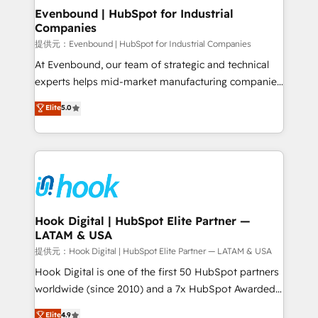
Agent Creation 🔄 Custom Integrations & Data
Evenbound | HubSpot for Industrial
Companies
Migration Why 1406 We become part of your team.
Your team learns while we build. We fix what others
提供元：Evenbound | HubSpot for Industrial Companies
broke. Built for mid-market reality—practical
At Evenbound, our team of strategic and technical
solutions that work with your actual headcount and
experts helps mid-market manufacturing companies
constraints. By the Numbers 🏆 Top 1% of all
achieve real growth. We specialize in delivering
Elite
5.0
HubSpot partners 🔄 Top 5% globally in client
tailored solutions that drive results by leveraging
retention 📅 8+ years of consistent results since 2017
HubSpot’s platform and data to fuel success.
Who We Serve Revenue teams, marketing leaders,
Technical Solutions: - HubSpot Technical Consulting -
and sales ops at mid-market companies ready to
HubSpot CRM Implementation - HubSpot
move beyond spreadsheets into unified systems
Onboarding - Data Migration & Integrations -
that drive real business results.
Technical Audit & Optimization Strategic Solutions: -
Revenue Operations - Inbound Marketing -
Hook Digital | HubSpot Elite Partner —
LATAM & USA
Outbound Marketing - HubSpot CMS Website
Design & Development We empower our clients to
提供元：Hook Digital | HubSpot Elite Partner — LATAM & USA
reach their full potential by providing transparent,
Hook Digital is one of the first 50 HubSpot partners
relationship-driven support. With over 300 HubSpot
worldwide (since 2010) and a 7x HubSpot Awarded
certifications and accreditations, we deliver both the
Elite Partner. With 500+ projects across the U.S.,
Elite
4.9