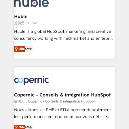
skills, processes, and internal team you need to
CRM Migrations using our in-house "HubScrub" Tool.
attract the right buyers, close deals faster, and grow
without outside dependencies. You’ll learn how to: •
Huble
Set up, audit, and organize your HubSpot portal •
提供元：Huble
Get your sales team fully using HubSpot • Track
Huble is a global HubSpot, marketing, and creative
pipeline and revenue across the entire buyer journey
consultancy working with mid-market and enterprise
• Build an in-house marketing team that drives
businesses. We go beyond implementation, shaping
Elite
4.9
growth • Create content and videos that attract
the strategy, processes, and teams that turn
buyers • Use AI to scale smarter Our coaching-led
HubSpot into a genuine growth engine. Named
approach works best for companies that are done
HubSpot's Global Partner of the Year in 2024,
with outsourcing and ready to build something that
consistently ranked among their top 5 partners
lasts. So if you're ready to become the most trusted
worldwide, and with over 15 years in the ecosystem,
voice in your market, let’s talk.
Huble has built a track record that speaks for itself.
One company, one operating model, delivering
Copernic - Conseils & intégration HubSpot
across offices and consulting teams in the UK, USA,
提供元：Copernic - Conseils & intégration HubSpot
Canada, Germany, France, Belgium, Singapore, and
Nous aidons les PME et ETI à booster durablement
South Africa. Certified compliant with ISO/IEC
leur performance en répondant aux vrais défis : •
27001:2022 and ISO 9001:2015 across all seven
Intégration de HubSpot avec d’autres outils (ERP,
Elite
4.9
international offices and 175+ employees.