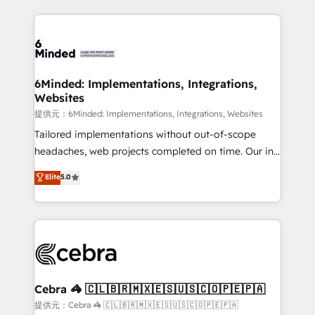
Our Expertise 🔹 Onboarding & Implementation:
Accredited HubSpot Partner, ensuring smooth setup
tailored to your GTM motion. 🔹 Migrations: Move
from other CRMs to HubSpot without data loss or
downtime. 🔹 RevOps Strategy: Align teams,
6Minded: Implementations, Integrations,
Websites
processes, and data to drive revenue efficiency. 🔹
Integrations: Connect HubSpot with your tech stack
提供元：6Minded: Implementations, Integrations, Websites
for better adoption. 🔹 Custom Solutions: Build
Tailored implementations without out-of-scope
tailored apps, workflows, and configurations. We are
headaches, web projects completed on time. Our in-
SOC 2 Type II and ISO 27001 certified, reinforcing
house team of certified CRM architects, experts,
Elite
5.0
our commitment to data security and compliance. At
developers, designers, and marketers handles all
OneMetric, we help revenue teams focus on the
aspects of your HubSpot. ✨ 400+ global clients ✨
OneMetric that matters most: revenue.
100+ seamless migrations from 15+ different CRMs
✨ 100,000+ hours in HubSpot projects, 75+ full Hub
implementations, and 5,000+ pages ✨ CS: Clients
generating 7-digit MRR from inbound campaigns ✨
CS: 245% organic growth & +751% new visitors for a
Cebra 🦓 🇨🇱🇧🇷🇲🇽🇪🇸🇺🇸🇨🇴🇵🇪🇵🇦
full-funnel HubSpot project ✨ CS: 415% conversion
提供元：Cebra 🦓 🇨🇱🇧🇷🇲🇽🇪🇸🇺🇸🇨🇴🇵🇪🇵🇦