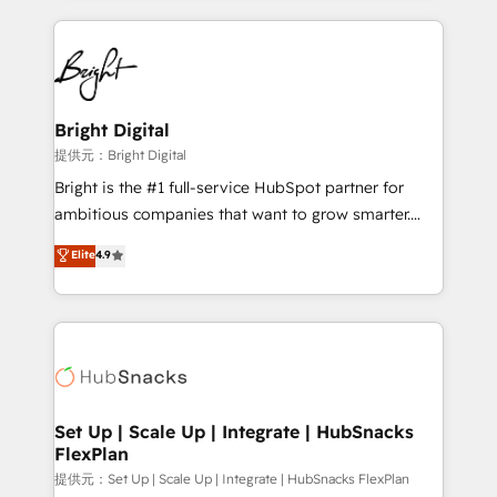
Growth-Driven Design Agency of the Year 🏆2015
automation, integration, and AI innovation to deliver
Became the 5th Agency to reach Diamond 🏆2014
lasting impact. We specialize in: • Turnkey and end-
HubSpot COS Performance Award 🏆2014 HubSpot
to-end HubSpot implementations • Onboarding for
COS Design Award 🏆2013 HubSpot Marketplace
Sales, Service, Marketing & Content Hubs • AI voice
Provider of the Year 🏆2011 Became a HubSpot
and chat agents, predictive automation, and smart
Bright Digital
Partner 📆Founded in 1997
workflows • Salesforce + HubSpot integration •
提供元：Bright Digital
RevOps and AI-driven sales enablement • Website
Bright is the #1 full-service HubSpot partner for
design and CMS development • ERP integration: SAP,
ambitious companies that want to grow smarter.
NetSuite, Microsoft Dynamics, … • Data cleansing
From HubSpot onboarding, to training, from
Elite
4.9
and CRM migration from any platform •
developing a new website to lead generation and
Client/member portals built on HubSpot • Custom
digital marketing; we do it all (and with great
and complex integrations: SAM.gov, GovWin,
results)! In short, our services include: - HubSpot
QuickBooks, PandaDoc, ClickUp, Shopify, Mapsly,
consultancy: onboarding, training, data migration -
WooCommerce, BuilderTrend, and more Experience
HubSpot development: websites, custom modules,
the difference — reach out to see how AI + HubSpot
integrations - Marketing & sales solutions: digital
can transform your business.
marketing, advertising, campaigns, content and
Set Up | Scale Up | Integrate | HubSnacks
FlexPlan
design We connect people, data and technology to
improve customer experiences. With our bright
提供元：Set Up | Scale Up | Integrate | HubSnacks FlexPlan