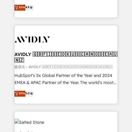
Strategy: Activate Breeze Agents, configure HubSpot
North America. Avec plus de 115 experts en
Elite
4.9
AI, & maximize AEO with tailored AI services. 🧩
marketing automation, Growth, Revops, CRM et
Integrations: Extend HubSpot with custom
webdesign. Markentive is both a consulting firm, a
integrations, hosting, & maintenance.
digital agency and an integrator. With over 115
experts in marketing automation, growth, revops,
CRM and webdesign (We focus on EMEA - USA
customers).
AVIDLY 🇬🇧🇫🇮🇸🇪🇩🇰🇺🇸🇨🇦🇳🇴🇩🇪🇦🇺
🇳🇿
提供元：AVIDLY 🇬🇧🇫🇮🇸🇪🇩🇰🇺🇸🇨🇦🇳🇴🇩🇪🇦🇺🇳🇿
HubSpot’s 5x Global Partner of the Year and 2024
EMEA & APAC Partner of the Year. The world’s most
experienced and fully accredited HubSpot Solutions
Elite
5.0
Partner. 🚀 With 2,750+ HubSpot projects delivered
and 370+ specialists across EMEA, APAC and NAM,
we de-risk complex CRM programmes and
accelerate ROI across every HubSpot Hub. 🧭 From
multi-region migrations to AI-powered automation,