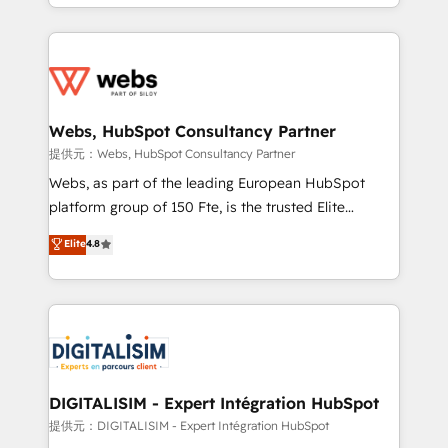
solve all your HubSpot challenges and improve user
sales, and service hubs • Built-in flexibility for
adoption, sales process and marketing results.
startups to global brands
Services 📚 Onboarding your team to HubSpot for
the first time 🔧 Designing and optimising your
HubSpot set-up for better results 🌐 Website design
and build using HubSpot 🔌 Integrating HubSpot
Webs, HubSpot Consultancy Partner
with other systems 🎓 Training your teams to be
提供元：Webs, HubSpot Consultancy Partner
HubSpot pros 📊 Lead generation services using
Webs, as part of the leading European HubSpot
HubSpot Why us? - SIX HubSpot Accreditations -
platform group of 150 Fte, is the trusted Elite
awarded by HubSpot after a rigorous process for
HubSpot CRM Partner offering you a roadmap on
Elite
4.8
CRM, Solutions Architecture, Onboarding , Data
maximizing EBITDA and achieving Commercial
Migration, Custom Integration & Platform
Excellence. With our targeted processes, we
Enablement -Onboarded over 500 businesses to
strengthen your digital transformation and minimize
HubSpot -Top 1% of partners worldwide -In-house
costs. As HubSpot's Advanced Accredited CRM
team of 25+ experts Contact us today to help you
Implementation partner, we provide expertise to
get more from your investment in HubSpot.
drive your business forward. Since 2015 we are fully
www.bbdboom.com
dedicated to HubSpot and with an experienced
DIGITALISIM - Expert Intégration HubSpot
team (50+), we work with reputable companies in
提供元：DIGITALISIM - Expert Intégration HubSpot
B2B sectors such as manufacturing, SaaS and