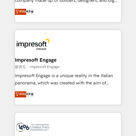
company made up of builders, designers, and big
years as a HubSpot partner. • 2023 Impact Awards:
thinkers. We blend strategy, design, and
Elite
4.9
Platform Migration Excellence. • Top 3 Partner of the
development—always fueled by curiosity—to turn
Year LATAM 2022, 2023, 2024, 2025. • Partner of the
ideas, opportunities, and challenges into meaningful
Year 2024. • Organizer of Aliados.ai (AI, marketing &
experiences. To us, technology is more than just
tech global congress). 👉 Ready to scale your
code; it’s about creating things that are useful, cool,
business with HubSpot? Let Cebra’s experts help
and—most importantly—simple. That’s why we lean
you grow faster, smarter, and with impact.
into bold ideas and shape them into thoughtful
products and strategies that actually make a
Impresoft Engage
difference.
提供元：Impresoft Engage
Impresoft Engage is a unique reality in the Italian
panorama, which was created with the aim of
putting Customer Experience at the center by
Elite
4.9
creating digital environments capable of integrating
people, processes and data. We offer the best
digital solutions on the market, ranging from CRM
processes and technologies to digital strategy, from
marketing automation to online and offline sales
processes through Customer Service Management,