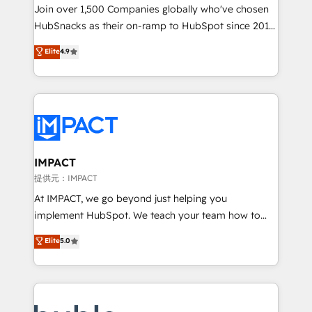
people, exciting ideas and can-do mentality, we
Join over 1,500 Companies globally who've chosen
ensure revenue growth on a daily basis. So tell us
HubSnacks as their on-ramp to HubSpot since 2014
your challenge; our passionate and growth driven
Simple pay-as-you-go plans that accelerate value...
Elite
4.9
team of 100+ experts is ready for you! Driving digital
1️⃣ Set Up | Onboarding New or Check-fixing existing
growth | www.brightdigital.com
HubSpot portals 2️⃣ Scale Up | 100% HubSpot Task
Execution... Global 24/7 ... All Experts 3️⃣ Integrate |
your entire Tech Stack with Custom Integrations
Slash months from your API Integration project... ⬅️
Click "Contact Business" ⬅️ to access 150+ Kickstart
Integration templates that put HubSpot in the center
IMPACT
of your tech stack, syncing... 🛍️ Shopify or
提供元：IMPACT
WooCommerce 💲 Stripe or Paypal 💰 Sage or
At IMPACT, we go beyond just helping you
Netsuite 🤖 Google or Microsoft ✍️ DocuSign or
implement HubSpot. We teach your team how to
PandaDoc 🌐 Avalara or Quaderno HubSnacks holds
master it. As the creators of the Endless Customers
Elite
5.0
the rare Advanced "Custom Integrations"
System™ (the next evolution of They Ask, You
Accreditation, securely sync data across... 🔄 any
Answer), we’re the only HubSpot partner built
apps, in any direction. Stuck on your old CRM..?
entirely around coaching and training. That means
Migrate | seamlessly off your old CRM onto a clean
we don’t do the work for you; we help you build the
new HubSpot portal with Advanced Website and