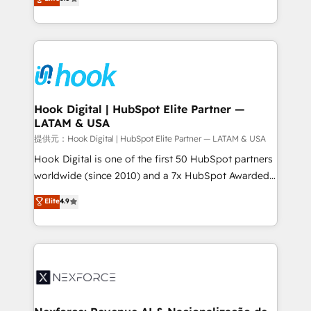
HubSpot partners 🔄 Top 5% globally in client
tailored solutions that drive results by leveraging
retention 📅 8+ years of consistent results since 2017
HubSpot’s platform and data to fuel success.
Who We Serve Revenue teams, marketing leaders,
Technical Solutions: - HubSpot Technical Consulting -
and sales ops at mid-market companies ready to
HubSpot CRM Implementation - HubSpot
move beyond spreadsheets into unified systems
Onboarding - Data Migration & Integrations -
that drive real business results.
Technical Audit & Optimization Strategic Solutions: -
Revenue Operations - Inbound Marketing -
Hook Digital | HubSpot Elite Partner —
LATAM & USA
Outbound Marketing - HubSpot CMS Website
Design & Development We empower our clients to
提供元：Hook Digital | HubSpot Elite Partner — LATAM & USA
reach their full potential by providing transparent,
Hook Digital is one of the first 50 HubSpot partners
relationship-driven support. With over 300 HubSpot
worldwide (since 2010) and a 7x HubSpot Awarded
certifications and accreditations, we deliver both the
Elite Partner. With 500+ projects across the U.S.,
Elite
4.9
technical know-how and strategic guidance you
Brazil, and LATAM, we combine global expertise with
need to succeed.
regional experience. Today, we are Brazil’s largest
HubSpot Elite Partner—trusted by companies across
the Americas to scale smarter. ⚙️ CRM
Implementation & Migration Onboarding across all
Hubs, plus migrations from Salesforce, Pipedrive, RD
Station, Freshdesk, Intercom, and more. Custom