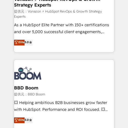
Strategy Experts
pour aligner les équipes marketing, commerciales et
support client (data migration, synchronisation API,
提供元：Vonazon ⚡ HubSpot RevOps & Growth Strategy
Experts
audit et maintenance) ➤ La création de sites internet
As a HubSpot Elite Partner with 150+ certifications
de conversion qui transforment les visiteurs en
and over 5,000 successful client engagements,
opportunités d'affaires ➤ La mise en place de
Vonazon turns marketing complexity into
stratégies d'acquisition marketing (SEO, SEA,
Elite
5.0
measurable, scalable growth. From onboarding to
inbound, automatisation marketing, ABM, IA,
enterprise-grade campaigns, our in-house team
emailing) Informations clés : - 10 ans d'expérience -
builds scalable strategies that drive long-term
100+ intégrations CRM HubSpot réussies - 40
revenue. ⚙️ HubSpot Integration & Optimization •
experts conseil - 150 certifications HubSpot
Seamless CRM, CMS, and automation setup •
cumulées
Complex platform migrations and data cleanups •
Custom APIs and third-party integrations 📈 End-to-
BBD Boom
End Revenue Acceleration • Lifecycle marketing and
提供元：BBD Boom
pipeline growth programs • Sales enablement tools
💥 Helping ambitious B2B businesses grow faster
and CRM optimization • Retention strategies with
with HubSpot. Performance and ROI focused. 💥
customer journey mapping 🏅 Elite-Level HubSpot
BBD Boom is the HubSpot partner that can help you
Elite
5.0
Execution • 750+ onboardings and 2,000+
to HubSpot Better. We work with your teams to
implementations • Deep expertise across marketing,