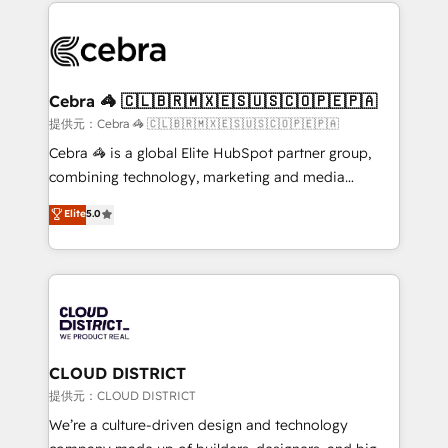
100+ seamless migrations from 15+ different CRMs
OneMetric that matters most: revenue.
✨ 100,000+ hours in HubSpot projects, 75+ full Hub
implementations, and 5,000+ pages ✨ CS: Clients
generating 7-digit MRR from inbound campaigns ✨
CS: 245% organic growth & +751% new visitors for a
Cebra 🦓 🇨🇱🇧🇷🇲🇽🇪🇸🇺🇸🇨🇴🇵🇪🇵🇦
full-funnel HubSpot project ✨ CS: 415% conversion
提供元：Cebra 🦓 🇨🇱🇧🇷🇲🇽🇪🇸🇺🇸🇨🇴🇵🇪🇵🇦
boost with a new HubSpot site Recognized leaders:
Cebra 🦓 is a global Elite HubSpot partner group,
🏆 HubSpot Platform Migration Impact Award 🏆
combining technology, marketing and media
Clutch HubSpot Global Leader 🏆 Finalist: HubSpot
expertise across Latin America and Southern
Elite
5.0
Inbound Campaign of the Year 🏆 Gold AVA Digital
Europe, with teams across 7 countries. Born in Chile,
Award for Best Website 🌟 Accreditations: CRM
we combine local insight with international reach to
Implementation, HubSpot Content Experience, CRM
help businesses grow through technology, creativity,
Data Migration & Custom Integration
AI and strategy. For over 12 years, we’ve delivered
500+ HubSpot implementations, building end-to-
end solutions that integrate CRM, AI automation,
inbound and loop marketing, content, and digital
CLOUD DISTRICT
creativity. Our multicultural team works in Spanish,
提供元：CLOUD DISTRICT
Portuguese, and English to design scalable strategies
We’re a culture-driven design and technology
that drive measurable growth. 🌎 Highlights: • 10+