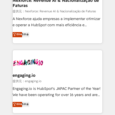
Nexforce: Revenue AI & Nacionalização de
Faturas
objects, automations, and integrations built for
growth. 🚀 AI-Driven GTM Orchestration Unify
提供元：Nexforce: Revenue AI & Nacionalização de Faturas
HubSpot with LinkedIn, WhatsApp, email, paid
A Nexforce ajuda empresas a implementar otimizar
media, and AI voice to drive pipeline. 🤖 AI Custom
e operar a HubSpot com mais eficiência e
Agent Development Deploy AI agents for
previsibilidade de receita. Combinamos Revenue
Elite
5.0
prospecting, follow-ups, service triage, and
Operations (RevOps) e Inteligência Artificial para
knowledge retrieval—built in HubSpot. ⚡ Fast-Track
estruturar processos integrar sistemas organizar
& Growth-Track Services Fast-Track: Rapid HubSpot
dados e automatizar operações. O objetivo é
onboarding in weeks Growth-Track: Unlock
transformar a HubSpot em um verdadeiro sistema
advanced optimization & adoption 📍 São Paulo, BR
operacional de receita conectando equipes
• Des Moines, IA • New York, NY
tecnologia e dados em uma operação integrada.
Também somos distribuidores oficiais da HubSpot
engaging.io
e de mais de 150 softwares globais permitindo
提供元：engaging.io
contratar e pagar a HubSpot em reais com nota
Engaging.io is HubSpot's JAPAC Partner of the Year!
fiscal no Brasil e gerar economia de até 50% na
We have been operating for over 16 years and are
contratação de softwares internacionais.
one of HubSpot's most experienced and technically
Elite
5.0
Oferecemos ainda agentes de IA especializados em
capable Agency Partners globally. We specialise in
HubSpot que automatizam tarefas executam rotinas
complex CRM migrations, implementations,