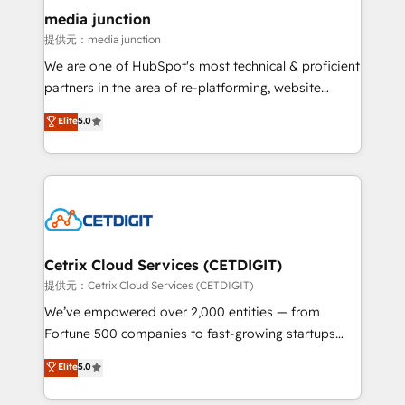
Mexico, USA, and Portugal—we've executed over a
media junction
hundred successful operations. Our approach,
提供元：media junction
rooted in RevOps principles, integrates analysis,
We are one of HubSpot's most technical & proficient
training, planning, and qualification. Leveraging
partners in the area of re-platforming, website
technology, data analytics, CRM optimization, and
design & development. We specialize in multi-hub
Elite
5.0
inbound marketing tactics, we focus on
implementations for mid-market & enterprise
understanding, nurturing, and converting leads.
companies. We are woman-owned, powered by
Partner with us to unlock your business's full
coffee, and we ❤️ dogs. We produce award-winning
potential and achieve sustained growth in today's
work for our clients. 🏆2023 Technical Expertise
competitive market.
Impact Award 🏆2022 Technical Expertise Impact
Award 🏆2022 Platform Migration Excellence Impact
Award 🏆2020 Elite Solutions Partner 🏆2019
Cetrix Cloud Services (CETDIGIT)
Integrations HubSpot Impact Award 🏆2019
提供元：Cetrix Cloud Services (CETDIGIT)
Marketing Enablement HubSpot Impact Award 🏆
We’ve empowered over 2,000 entities — from
2018 Website Design HubSpot Impact Award 🏆2017
Fortune 500 companies to fast-growing startups
Website Design HubSpot Impact Award 🏆2016
and nonprofits — to streamline operations, scale
Elite
5.0
Growth-Driven Design Agency of the Year 🏆2016
revenue, and unlock the full potential of HubSpot.
Sales Enablement HubSpot Impact Award 🏆2015
With deep technical and industry expertise, we fuse