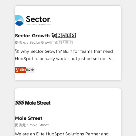
no CRM e mantêm os dados organizados, como um
integrations, custom CMS portal development,
especialista operando a plataforma 24/7. Hoje 300+
design & UX for mid to large to multi national
empresas em 13 países utilizam a Nexforce. Somos
businesses. Our teams are based in North America
a maior parceira da HubSpot na América Latina e
and APAC. We are HubSpot's top-ranked Advanced
líder no ranking global de sucesso do cliente da
Implementation Certified Partner and we contribute
Sector Growth 🚀🇨🇦🇺🇸
HubSpot.
to their advisory council. We strive to do 'good work
提供元：Sector Growth 🚀🇨🇦🇺🇸
with good people' and have worked with incredible
🚀 Why Sector Growth? Built for teams that need
brands. You can see some of them on our website,
HubSpot to actually work - not just be set up. 🔧
along with plenty of case studies.
HubSpot Experts: Onboarding, migrations,
Elite
5.0
automation, and training built for adoption. ⚡ Highly
Technical Execution: ERP, EMR and Custom
Integrations; complex builds delivered in weeks, not
months. 🤖 AI Consulting & Agents: AI-powered
workflows; automation agents; process optimization
inside HubSpot. 🏆 Industry Experience: 🏥
Healthcare: HIPAA implementations; secure data
Mole Street
workflows 💼 Financial Services: compliant
提供元：Mole Street
workflows; audit-ready reporting ⚖️ Legal: client
We are an Elite HubSpot Solutions Partner and