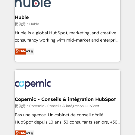
skills, processes, and internal team you need to
CRM Migrations using our in-house "HubScrub" Tool.
attract the right buyers, close deals faster, and grow
without outside dependencies. You’ll learn how to: •
Huble
Set up, audit, and organize your HubSpot portal •
提供元：Huble
Get your sales team fully using HubSpot • Track
Huble is a global HubSpot, marketing, and creative
pipeline and revenue across the entire buyer journey
consultancy working with mid-market and enterprise
• Build an in-house marketing team that drives
businesses. We go beyond implementation, shaping
Elite
4.9
growth • Create content and videos that attract
the strategy, processes, and teams that turn
buyers • Use AI to scale smarter Our coaching-led
HubSpot into a genuine growth engine. Named
approach works best for companies that are done
HubSpot's Global Partner of the Year in 2024,
with outsourcing and ready to build something that
consistently ranked among their top 5 partners
lasts. So if you're ready to become the most trusted
worldwide, and with over 15 years in the ecosystem,
voice in your market, let’s talk.
Huble has built a track record that speaks for itself.
One company, one operating model, delivering
Copernic - Conseils & intégration HubSpot
across offices and consulting teams in the UK, USA,
提供元：Copernic - Conseils & intégration HubSpot
Canada, Germany, France, Belgium, Singapore, and
Pas une agence. Un cabinet de conseil dédié
South Africa. Certified compliant with ISO/IEC
HubSpot depuis 10 ans. 30 consultants seniors, +500
27001:2022 and ISO 9001:2015 across all seven
clients, un ROI mesurable. Notre mission : faire de
Elite
4.9
international offices and 175+ employees.