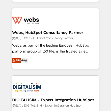
solve all your HubSpot challenges and improve user
sales, and service hubs • Built-in flexibility for
adoption, sales process and marketing results.
startups to global brands
Services 📚 Onboarding your team to HubSpot for
the first time 🔧 Designing and optimising your
HubSpot set-up for better results 🌐 Website design
and build using HubSpot 🔌 Integrating HubSpot
Webs, HubSpot Consultancy Partner
with other systems 🎓 Training your teams to be
提供元：Webs, HubSpot Consultancy Partner
HubSpot pros 📊 Lead generation services using
Webs, as part of the leading European HubSpot
HubSpot Why us? - SIX HubSpot Accreditations -
platform group of 150 Fte, is the trusted Elite
awarded by HubSpot after a rigorous process for
HubSpot CRM Partner offering you a roadmap on
Elite
4.8
CRM, Solutions Architecture, Onboarding , Data
maximizing EBITDA and achieving Commercial
Migration, Custom Integration & Platform
Excellence. With our targeted processes, we
Enablement -Onboarded over 500 businesses to
strengthen your digital transformation and minimize
HubSpot -Top 1% of partners worldwide -In-house
costs. As HubSpot's Advanced Accredited CRM
team of 25+ experts Contact us today to help you
Implementation partner, we provide expertise to
get more from your investment in HubSpot.
drive your business forward. Since 2015 we are fully
www.bbdboom.com
dedicated to HubSpot and with an experienced
DIGITALISIM - Expert Intégration HubSpot
team (50+), we work with reputable companies in
提供元：DIGITALISIM - Expert Intégration HubSpot
B2B sectors such as manufacturing, SaaS and