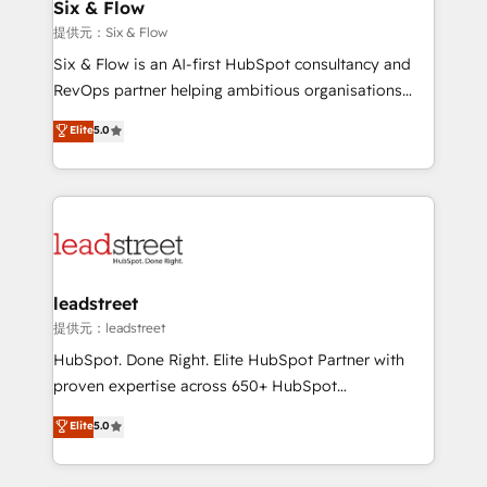
helps the following industries: logistics & 3PL, home
Six & Flow
improvement & construction, branding and
提供元：Six & Flow
commercialization, real estate, health, education,
Six & Flow is an AI-first HubSpot consultancy and
SaaS, Software Dev & IT and consulting, make the
RevOps partner helping ambitious organisations
most out of their HubSpot experience operating in
grow with clarity, confidence, and intelligence.
Elite
5.0
the United States, EU, UAE, Mexico and Latin
Operating across the UK, Netherlands, Ireland, and
America. From casual user to super fan: make
Canada, we’ve delivered thousands of successful
HubSpot an experience you LOVE!
HubSpot projects for mid-market and enterprise
clients worldwide, with over 10 years experience. We
combine HubSpot, data, and AI to design connected
go-to-market systems that align people, process,
and technology for predictable, scalable revenue
leadstreet
growth. Our expertise spans RevOps, CRM and data
提供元：leadstreet
architecture, AI enablement, and strategic marketing,
HubSpot. Done Right. Elite HubSpot Partner with
delivered through our proprietary FLAIR framework
proven expertise across 650+ HubSpot
for responsible AI adoption. As a HubSpot Elite
implementations. With 12+ years of HubSpot
Elite
5.0
Partner and ISO 27001:2022 certified consultancy,
experience, we help you use the HubSpot platform
we blend strategy, creativity, and technology to help
to its fullest capacity, improve your current HubSpot
organisations scale smarter and grow stronger.