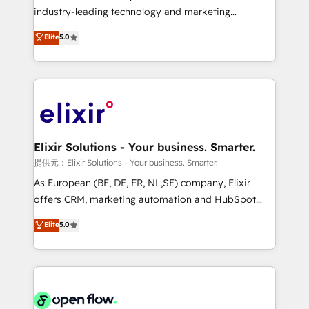
intake; pipeline and document workflows 🛒 E-
industry-leading technology and marketing
Commerce: Shopify, WooCommerce; lifecycle and
consultancy. Our focus is on enterprise and mid-
Elite
5.0
revenue automation 🏢 Real Estate: deal pipelines;
market B2B companies globally that want a strategic
portfolio and lifecycle management 🏭
approach to execute their goals through creative
Manufacturing: ERP integrations; operational
applications of our solutions; Technical HubSpot
alignment 🛡️ Compliance & Data Considerations:
Consulting, Content Marketing, Growth-Driven
HIPAA-aware; CASL-compliant; GDPR-ready
Design, Migrations + Integrations. Mole Street’s
implementations where required 💡 Why 500+
mission is empowering others to realize their
Clients Choose Us: Elite Partner; technical, fast, and
greatness, which is achieved through creating
Elixir Solutions - Your business. Smarter.
built to scale.
absolute clarity, derived from a well-defined
提供元：Elixir Solutions - Your business. Smarter.
strategy, executed well, and reported on with clear
As European (BE, DE, FR, NL,SE) company, Elixir
results. The culture is driven by core values; Joy, Grit,
offers CRM, marketing automation and HubSpot
Accountability, Curiosity, Authenticity, Growth
integration products and services to mid-market
Elite
5.0
Mindedness, and Clarity. We are driven to win for the
and enterprise customers. We ensure that your sales,
collective good of the company and its clientele, and
service and marketing department operates in the
dedicated to breaking the mold from the agency of
most effective way, while at the same time
the past into the consultancy of the future. Great
leveraging your commercial data for a fully
things are happening.
integrated buyers journey. Elixir is located in