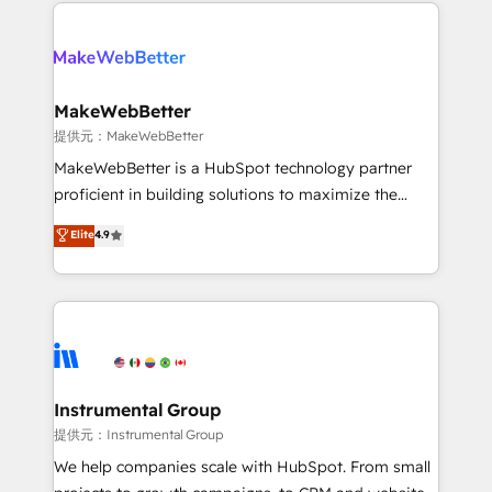
service creative agencies in the HubSpot
addicts to HubSpot evangelists 🧡 Don't hire a
ecosystem, we blend strategy, technology, & award-
marketing agency for an Ops problem. Don't hire a
winning design to build scalable, globally
technical agency for a growth problem. Hire a
regionalized HubSpot websites, integrated
partner built to solve both.
marketing campaigns, & RevOps frameworks that
MakeWebBetter
fuel long-term success We connect the entire
提供元：MakeWebBetter
customer lifecycle through seamless integrations,
MakeWebBetter is a HubSpot technology partner
ensure long-term adoption with change-
proficient in building solutions to maximize the
management programs, and align marketing, sales,
operational efficiency of HubSpot. The fastest-
Elite
4.9
and service to drive sustainable growth With 6 key
growing tech-enabler & facilitator, MakeWebBetter,
HubSpot accreditations and experience across
hands you the blend of HubSpot expertise &
hundreds of organizations in dozens of industries,
eminent solutions & integrations. Trust us to
there’s a good chance one of our globally integrated
streamline your HubSpot experience. 🚀HubSpot
teams has worked with clients just like you Let’s
Elite Partners with 10+ years of HubSpot experience
explore whether S2 is the partner you’ve been
🤝HubSpot Premier Integration partner 🤝Google
looking for...and get your next big initiative moving!
Premier Partner 2023 🌟5 HubSpot Accreditations 🌟
Instrumental Group
Won HubSpot Theme Challenge 2021 🌟INBOUND’19
提供元：Instrumental Group
HubSpot Rising Star Why us? Harnessing the full
We help companies scale with HubSpot. From small
potential of the powerful HubSpot CRM. ✔️A team of