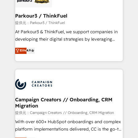
automation, and revenue intelligence to help
companies scale faster and smarter. 🔹 BOOMS:
Parkour3 / ThinkFuel
Demand generation for all your buyers With BOOMS,
提供元：Parkour3 / ThinkFuel
you invest in 100% of your buyers, accelerating your
At Parkour3 & ThinkFuel, we support companies in
growth and positioning yourself as an undisputed
developing their digital strategies by leveraging
leader. 🔹 BOOST: Optimize your digital
technologies and automating their marketing and
Elite
4.9
transformation process A methodology designed to
sales processes to generate growth. Our offer spans
implement HubSpot effectively and optimize your
from Strategy to Operations. We specialize in CRM
digital processes. 🔹 Trusted by Industry Leaders
onboarding and implementation, web design, sales
With an average rating of 4.9/5 and a proven track
& marketing automation, and digital marketing. With
record of business transformation, our growth-first
extensive experience working with tech companies
approach has helped brands dominate their
and manufacturers since 2002, we are committed to
markets.
empowering our clients and developing their
Campaign Creators // Onboarding, CRM
Migration
autonomy. Get to grips with HubSpot through
guided implementation and seamless integration of
提供元：Campaign Creators // Onboarding, CRM Migration
the CRM platform into your digital ecosystem. Would
With over 600+ HubSpot onboardings and complex
you like support in deploying your inbound
platform implementations delivered, CC is the go-to
marketing strategy? We'll provide support tailored
Elite Solutions Partner for businesses ready to