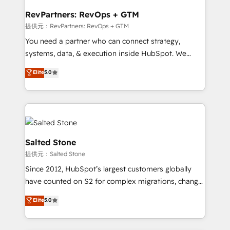
we turn complexity into clarity, human at global
scale. 🏆 HubSpot’s CEO called us “the partner of the
RevPartners: RevOps + GTM
future.” Others agree it is proof of trust built through
提供元：RevPartners: RevOps + GTM
measurable impact.
You need a partner who can connect strategy,
systems, data, & execution inside HubSpot. We
bridge the gap where most agencies fall short by
Elite
5.0
combining GTM strategy with technical execution to
solve the right problem with the right solution. As the
only firm in the world to hold Elite Partner
Accreditations with both HubSpot and Clay, our
clients gain a unique advantage in CRM architecture,
pipeline generation, data intelligence, and go-to-
Salted Stone
market execution. Why B2B Businesses Choose RP: -
提供元：Salted Stone
Secure: Soc2 compliant 🛡️ - Pricing: Implementations
Since 2012, HubSpot’s largest customers globally
starting at $1,5k 💵 - Speed: Launch in 14 days ⚡ -
have counted on S2 for complex migrations, change
Global: 250 professionals across five continents 🌐 -
management, systems integration, and creative
Scale: Fastest tiering Elite HubSpot Partner 🪴 -
Elite
5.0
solutions that deliver measurable impact and
Sales Hub: More implementations than any other
transform brand experiences As one of the few full-
Partner 💻 - Migrations: We convert Salesforce