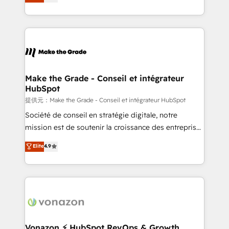
HubSpot un vrai levier de performance pour votre
organisation. Cela passe par la compréhension de
vos processus, la fiabilisation de vos données et
l'alignement de vos équipes — avant même d'ouvrir
la plateforme. Nos domaines d'intervention : -
Intégration & paramétrage HubSpot - Migration CRM
& reprise de données - Stratégie RevOps &
Make the Grade - Conseil et intégrateur
HubSpot
alignement Marketing / Sales - Data, reporting &
tableaux de bord - Onboarding, audit &
提供元：Make the Grade - Conseil et intégrateur HubSpot
optimisation - Intégrations métiers (ERP, téléphonie,
Société de conseil en stratégie digitale, notre
e-commerce) - Formation & accompagnement au
mission est de soutenir la croissance des entreprises
changement Nous intervenons auprès des PME, ETI
B2B à travers l’acquisition de nouveaux clients,
Elite
4.9
et grandes entreprises en France et à l'international,
l'intégration CRM et le développement des revenus
dans des secteurs variés : SaaS, immobilier,
auprès de vos comptes existants. En France et à
industrie, éducation, banque & assurance, transport
l'international, nous travaillons avec des ETI
& logistique.
ambitieuses, des grands groupes voulant aller au-
delà d’une simple transformation digitale et des
startups florissantes. Nos 3 grandes expertises sont :
➤ L’intégration de CRM et de méthodologie RevOps
Vonazon ⚡ HubSpot RevOps & Growth