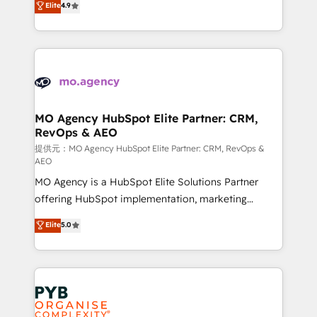
Elite
4.9
to your needs and sales objectives. With 125+
migrate, replatform, and scale smarter. We specialize
certifications, we are part of the most certified
in high-impact CRM and CMS migrations and
Canadian agencies, and we both hold Onboarding
onboarding from platforms like Salesforce, NetSuite,
Accreditations. Based in Canada (coast to coast), our
Zoho, Pardot, Marketo, Microsoft Dynamics, Wix,
services are offered in both English & French.
WordPress and legacy CRMs, turning fragmented
systems into unified, growth-ready HubSpot
architectures that accelerate revenue operations and
MO Agency HubSpot Elite Partner: CRM,
RevOps & AEO
performance. - Multi-object CRM migration, cleanup,
and implementation. - Pre-built and custom
提供元：MO Agency HubSpot Elite Partner: CRM, RevOps &
AEO
integrations across your full tech stack. - Custom
MO Agency is a HubSpot Elite Solutions Partner
object setup, CMS builds, and full-funnel automation.
offering HubSpot implementation, marketing
- Dashboards, lifecycle campaigns, and lead
automation, CRM and RevOps consulting, data
nurturing sequences. - Cross-hub setup across
Elite
5.0
architecture, sales enablement, lifecycle automation,
Marketing, Sales, Operations, and Service Hubs. -
lead scoring and revenue reporting. HubSpot,
Ongoing optimization, managed support, and
Salesforce and integrated enterprise stacks. Digital
scalable retainers. Let’s make HubSpot your most
Marketing, Answer Engine Optimisation, and
powerful growth engine. Built to convert, scale, and
Generative Engine Optimisation (AI Search),
drive results.