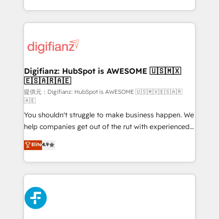
(𝘸𝘦'𝘳𝘦 𝘴𝘶𝘱𝘦𝘳 𝘳𝘦𝘴𝘱𝘰𝘯𝘴𝘪𝘷𝘦)
growth. We modernise platforms, streamline
operations that are causing inefficiencies, improve
customer experiences, integrate systems, and
supercharge revenue operations Key services: • CRM
Implementation • Systems Integration • Digital
Transformation / Web Development • RevOps &
Digifianz: HubSpot is AWESOME 🇺🇸🇲🇽
🇪🇸🇦🇷🇦🇪
Sales Consulting • Marketing Automation What
makes us different? 🚀 Top 0.5% of global HubSpot
提供元：Digifianz: HubSpot is AWESOME 🇺🇸🇲🇽🇪🇸🇦🇷
🇦🇪
agencies ⚙️ The strongest technical ability and
You shouldn't struggle to make business happen. We
integration capabilities 💼 Consultative, long-term
help companies get out of the rut with experienced,
partners who will embed ourselves into your
process-oriented teams implementing HubSpot
business, processes and systems 🏢 We specialise in
Elite
4.9
Marketing, Sales, Service, CMS and Operations Hub,
working with mid-market and enterprise
so selling and actually engaging with your customers
organisations, global organisations and those with
feels easy and pain-free. We are a top ranked
complex use cases 🏆 CRM Implementation,
HubSpot Elite Partner, winner of Rookie of the Year
Platform Enablement, Custom Integration and
and Customer First Awards, 4.9/5 rating in HubSpot
Onboarding Accredited 🔐 ISO27001 & ISO9001
Reviews and 4.9/5 rating in Clutch Reviews. Digifianz
Certified