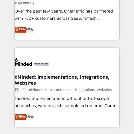
engineering
HubSpot Partner since 2012 • 2022 EMEA Impact
Over the past few years, OneMetric has partnered
Award: Best Integration • 150+ successful HubSpot
with 750+ customers across SaaS, fintech,
projects • Clients in 30+ industries • Proprietary
healthcare, real estate, and other industries. With
technology for integrations • Multilingual team:
Elite
4.9
150+ HubSpot-certified experts, we deliver scalable
English, Spanish, Portuguese & Italian 👉 Grow
solutions to complex GTM and RevOps challenges.
smarter with AI and HubSpot.
Our Expertise 🔹 Onboarding & Implementation:
Accredited HubSpot Partner, ensuring smooth setup
tailored to your GTM motion. 🔹 Migrations:
Accredited HubSpot Partner, ensuring migration
from other CRMs to HubSpot without data loss or
6Minded: Implementations, Integrations,
Websites
downtime. 🔹 RevOps Strategy: Align teams,
processes, and data to drive revenue efficiency. 🔹
提供元：6Minded: Implementations, Integrations, Websites
Integrations: Connect HubSpot with your tech stack
Tailored implementations without out-of-scope
for better adoption. 🔹 Custom Solutions: Build
headaches, web projects completed on time. Our in-
tailored apps, workflows, and configurations. We are
house team of certified CRM architects, experts,
Elite
5.0
SOC 2 Type II and ISO 27001 certified, reinforcing
developers, designers, and marketers handles all
our commitment to data security and compliance. At
aspects of your HubSpot. ✨ 400+ global clients ✨
OneMetric, we help revenue teams focus on the