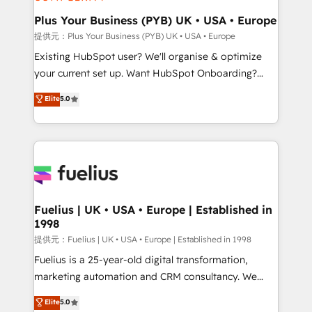
HubSpot Content Hub, WordPress development,
B2B SEO, paid media, and content. We work with
Plus Your Business (PYB) UK • USA • Europe
enterprise and growth-led companies across
提供元：Plus Your Business (PYB) UK • USA • Europe
technology, professional services, financial services
Existing HubSpot user? We'll organise & optimize
and industrial sectors. Offices in Johannesburg, Cape
your current set up. Want HubSpot Onboarding?
Town and London. 500+ HubSpot CRM
We'll customise your CRM & automate your business
Elite
5.0
implementations delivered. AI visibility coverage
processes. Welcome to our Profile! We can help
across ChatGPT, Claude, Perplexity, Gemini and
with... • CRM implementation, reports & workflows,
Google AI Overviews. HubSpot Impact Award -
and team training • CRM migration: Salesforce,
Customer First HubSpot Impact Award - Integrations
Pipedrive, Dynamics etc • Technical projects inc.
Innovation HubSpot Impact Award - Platform
Custom API integrations A little about us... • Boutique
Migration Excellence HubSpot Impact Award -
'Elite' Team (12 super skilled members) • 150+ Clients
Platform Excellence 35+ full-time HubSpot
for Sales Hub, Marketing Hub, Service Hub, Data
Fuelius | UK • USA • Europe | Established in
professionals.
1998
Hub and Website (CMS) • ISO/IEC 27001:2022, ISO
9001:2015 and now... ISO 42001: 2023 certified •
提供元：Fuelius | UK • USA • Europe | Established in 1998
Exclusive AI 'GuardHub' governance framework,
Fuelius is a 25-year-old digital transformation,
based on ISO 42001 - helping you 'organise
marketing automation and CRM consultancy. We
complexity' 𝗥𝗲𝗮𝗱𝘆 𝗳𝗼𝗿 𝘁𝗵𝗲 𝗻𝗲𝘅𝘁 𝘀𝘁𝗲𝗽? Click the
enable mid-market and enterprise clients to
Elite
5.0
👈 '𝗖𝗼𝗻𝘁𝗮𝗰𝘁 𝗯𝘂𝘀𝗶𝗻𝗲𝘀𝘀' button to get in touch
maximise their return from digital and fuel their