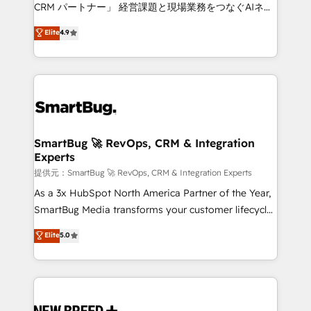
Move from any legacy CRM. Zero downtime, full data
CRM パートナー」 経営課題と現場業務をつなぐAIネイ
integrity. ➤ Implementation: Configure HubSpot to
ティブ・エージェンシーとして、HubSpot Eliteの実装
Elite
4.9
run your revenue process. Sales, marketing, and
力で顧客フロント業務を再設計します。 💡 100inc は何
service wired together. ➤ AI and Integrations: Layer
をする会社か？ HubSpotを共通基盤に、AIエージェン
Breeze AI, custom agents, and APIs to remove
トを組み込んだ顧客フロント業務（マーケティング・営
manual work. ➤ Ongoing Management: Monthly
業・CS）を組織全体で設計・実装する日本のAIネイテ
tune-ups, feature rollouts, adoption coaching. Buying
ィブ・エージェンシーです。事業部・グループ会社・部
HubSpot, switching to it, or reviving a stale portal?
門が分立する組織で、データと業務プロセスのサイロ化
We are built for the work.
を、CRMを軸とした全社共通基盤に再構築します。意
SmartBug 🚀 RevOps, CRM & Integration
Experts
思決定者・PMO・現場担当者に並走します。 1️⃣
HubSpot導入・活用支援 顧客データの一元化から、
提供元：SmartBug 🚀 RevOps, CRM & Integration Experts
GTMの見える化・自動化まで。全Hub統合運用、デー
As a 3x HubSpot North America Partner of the Year,
タ品質設計、グループ横断のCRM統合に対応します。
SmartBug Media transforms your customer lifecycle
2️⃣ AIエージェント組織構築 営業・マーケティング業務
into a revenue engine. Our unified ecosystem
Elite
5.0
の一部をAIが自律実行する組織への移行を設計・実装。
includes specialized divisions Globalia (AI &
Breeze・Claude等をHubSpotと連携させ、役割定義・
Software) and Point Success Media (Paid Media),
運用ルール・成果指標まで含めて設計します。 3️⃣ 全社
making this the official home for all three brands. 🔄
DX × AI推進のPMO伴走支援 複数部門をまたぐDX×AI変
Implementation & Integration - Seamless migrations
革を、構想から実装・定着までPMOとして主導。「設
and system integrations powered by Globalia’s