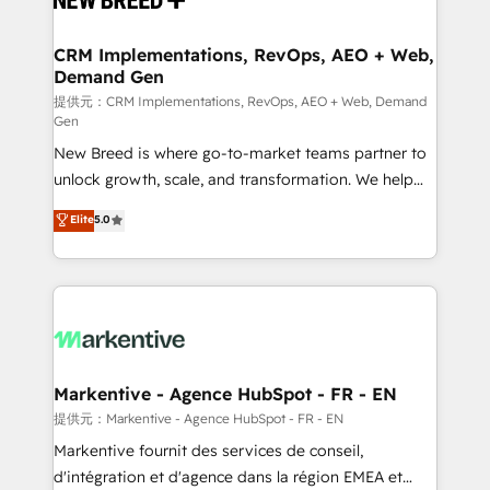
定の代行ではなく、設計の責任」を引き受け、部門横断
technical development team. - 19 HubSpot-certified
の統合・浸透・変革管理を実行します。 ▸ CMS戦略設
trainers to drive platform adoption. 📈 Revenue
CRM Implementations, RevOps, AEO + Web,
計・構築：リード獲得・CVR・SEOを前提にした情報設
Demand Gen
Generation - Full-funnel marketing and high-
計・導線設計・テンプレート設計をContent Hubで一体
performance advertising via Point Success Media. -
提供元：CRM Implementations, RevOps, AEO + Web, Demand
Gen
提供。 ▸ 既存CRM・MAからの移行支援：Salesforce・
Expert deployment of Breeze AI and custom agents
Marketo・Pardot等からの移行、カスタム設計、履歴
New Breed is where go-to-market teams partner to
to automate growth. 🏆 Elite Excellence - 8 platform
データ移行と活用設計まで。 ▸ AEO対応：ChatGPT・
unlock growth, scale, and transformation. We help
accreditations and deep HIPAA-compliance
Perplexity等のAI検索からの流入・引用を前提にコンテ
companies activate HubSpot’s AI-powered
expertise. - A team of 250+ experts dedicated to
Elite
5.0
ンツとサイト構造を最適化。 🏆 なぜ100incを選ぶの
customer platform and operationalize HubSpot’s
your resilient growth.
か？ ✓ HubSpot Eliteパートナー認定 ✓ HubSpotアワ
Loop Marketing framework through expert-led
ード受賞・HUGリーダー ✓ ISO27001:2022 /
services, smart agents, and purpose-built apps,
ISO9001:2015 取得 ✓ 400社以上の導入実績 ✓
tailored to your business. Together, we unlock
HubSpot大百科 出版 CRM・AI活用に関するご相談、現
results, fast. ⚙️CRM & RevOps: Align all Hubs to your
状整理の壁打ちなど、構想段階からお気軽にお問い合わ
buyer journey for clean data, scalability, & reporting.
せください。
🎯Demand Gen & ABM: Drive pipeline with inbound,
Markentive - Agence HubSpot - FR - EN
ABM, AEO, SEO, & paid media. 👩‍💻Web Design:
提供元：Markentive - Agence HubSpot - FR - EN
Build high-performing websites with UX, messaging,
Markentive fournit des services de conseil,
& conversion strategy that drive results. 🤖AI
d'intégration et d'agence dans la région EMEA et