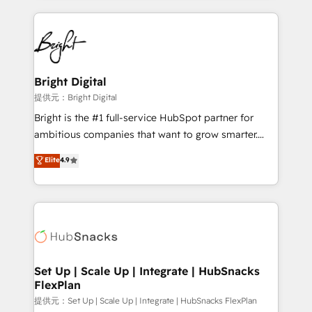
Growth-Driven Design Agency of the Year 🏆2015
automation, integration, and AI innovation to deliver
Became the 5th Agency to reach Diamond 🏆2014
lasting impact. We specialize in: • Turnkey and end-
HubSpot COS Performance Award 🏆2014 HubSpot
to-end HubSpot implementations • Onboarding for
COS Design Award 🏆2013 HubSpot Marketplace
Sales, Service, Marketing & Content Hubs • AI voice
Provider of the Year 🏆2011 Became a HubSpot
and chat agents, predictive automation, and smart
Bright Digital
Partner 📆Founded in 1997
workflows • Salesforce + HubSpot integration •
提供元：Bright Digital
RevOps and AI-driven sales enablement • Website
Bright is the #1 full-service HubSpot partner for
design and CMS development • ERP integration: SAP,
ambitious companies that want to grow smarter.
NetSuite, Microsoft Dynamics, … • Data cleansing
From HubSpot onboarding, to training, from
Elite
4.9
and CRM migration from any platform •
developing a new website to lead generation and
Client/member portals built on HubSpot • Custom
digital marketing; we do it all (and with great
and complex integrations: SAM.gov, GovWin,
results)! In short, our services include: - HubSpot
QuickBooks, PandaDoc, ClickUp, Shopify, Mapsly,
consultancy: onboarding, training, data migration -
WooCommerce, BuilderTrend, and more Experience
HubSpot development: websites, custom modules,
the difference — reach out to see how AI + HubSpot
integrations - Marketing & sales solutions: digital
can transform your business.
marketing, advertising, campaigns, content and
Set Up | Scale Up | Integrate | HubSnacks
FlexPlan
design We connect people, data and technology to
improve customer experiences. With our bright
提供元：Set Up | Scale Up | Integrate | HubSnacks FlexPlan