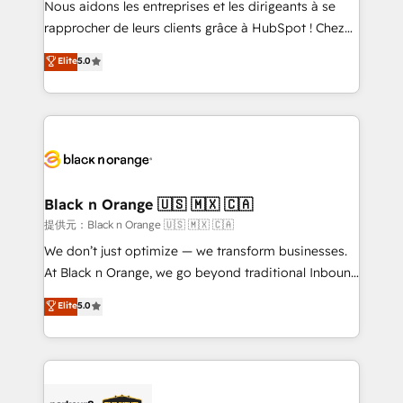
Nous aidons les entreprises et les dirigeants à se
business services. We prepare a customized
rapprocher de leurs clients grâce à HubSpot ! Chez
business case that demonstrates the value and
DIGITALISIM, nous avons l'intime conviction que la
Elite
5.0
impact of your digital transformation, including a
réussite des entreprises passe par l’innovation web,
detailed financial rationale with a focus on ROI and
le marketing digital, et la relation client ! C'est
TCO. As a trusted extension of your team, we
pourquoi, nos experts sont à la fois capables de
believe in the power of partnership. Together, we
gérer votre projet de création de site internet, votre
embark on a transformational journey that sets your
référencement, votre stratégie digitale et le pilotage
business up for long-term success. Unlock your
et l'intégration d'HubSpot ! Les grandes phases d'un
business. If not now, when?
projet HubSpot avec DIGITALISIM : 🧽 Nettoyage,
Black n Orange 🇺🇸 🇲🇽 🇨🇦
migration et intégration des bases de données. 🚀
提供元：Black n Orange 🇺🇸 🇲🇽 🇨🇦
Développement des interfaces avec vos logiciels
We don’t just optimize — we transform businesses.
métiers ⚙️ Configuration de la plateforme HubSpot
At Black n Orange, we go beyond traditional Inbound
📈 Configuration de rapports et tableaux de bord 🤝
Marketing with our exclusive methodologies:
Elite
5.0
Book Process & Guidelines utilisateurs 🎓
BOOMS and BOOST. Together, they form a powerful
Formations des utilisateurs
combination that has driven success for over 800
businesses worldwide. As Elite HubSpot Partners, we
specialize in crafting high-performance growth
strategies that integrate data-driven marketing,