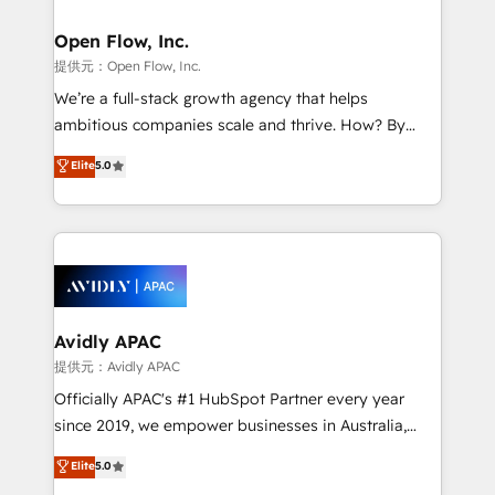
Brussels, Munich, Cologne "Köln", Paris, Amsterdam
and Stockholm Elixir is a first mover and leader
Open Flow, Inc.
when it comes to HubSpot sales and service
提供元：Open Flow, Inc.
implementations, highly renowned for our business
We’re a full-stack growth agency that helps
acumen, process (re-)design experience and a
ambitious companies scale and thrive. How? By
massive amount of success stories in this area. We
upgrading and streamlining every single revenue-
Elite
5.0
integrate HubSpot with complex solutions like SAP,
generating aspect of your business. We’re proud
MicroSoft, custom solutions,... Our company also has
HubSpot Elite Solutions Partners and devout CRM
strong experience with HubSpot UI extensions,
nerds who can harness HubSpot’s custom digital
mobile apps for Field Service Mgt and Retail
tools to improve each touchpoint of your customer
execution, CPQ, customer portals and HubSpot CMS
experience. Working hand-in-hand with your team,
developments. And we're champions when it comes
we’ll assemble a RevOps machine that drives more
to complex data migrations.
traffic, generates better leads and crushes your
Avidly APAC
revenue goals. We've worked with thousands of
提供元：Avidly APAC
HubSpot customers and we'd love to work with you
Officially APAC's #1 HubSpot Partner every year
too! Clients come to us for: Advanced CRM solutions
since 2019, we empower businesses in Australia,
System Integrations both Custom and Native to
New Zealand, and globally to realise their full
Elite
5.0
HubSpot Data System Migrations between systems
potential through enterprise HubSpot CRM