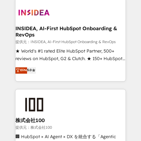
INSIDEA, AI-First HubSpot Onboarding &
RevOps
提供元：INSIDEA, AI-First HubSpot Onboarding & RevOps
★ World's #1 rated Elite HubSpot Partner, 500+
reviews on HubSpot, G2 & Clutch. ★ 150+ HubSpot
Certified Experts & Trainers across the team ★
Elite
5.0
1,500+ implementations across five continents ★ AI-
First, RevOps-led, Onboarding obsessed ★
Company of the Year 2024/25 INSIDEA helps
growing companies turn HubSpot into a revenue
engine. We onboard your team, migrate your data,
and build AI-powered workflows that drive adoption
from week one, in your time zone. What we do ➤
株式会社100
Onboarding: Live in weeks, with workflows built
提供元：株式会社100
around your business, not a template. ➤ Migration:
🏢 HubSpot × AI Agent × DX を統合する「Agentic