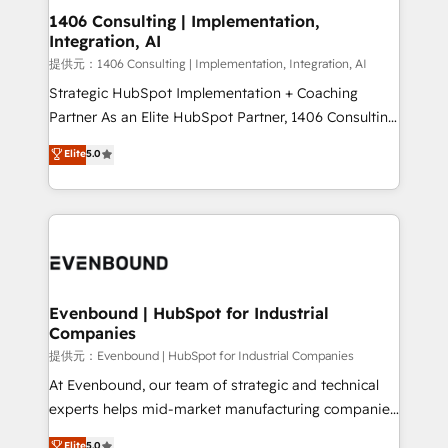
allowing companies to optimize processes and meet
1406 Consulting | Implementation,
Integration, AI
the needs of the customer. We are part of Impresoft
Group, a group of specialized and complementary
提供元：1406 Consulting | Implementation, Integration, AI
companies that divide their offer into 4
Strategic HubSpot Implementation + Coaching
Competence Centers: Smart Manufacturing,
Partner As an Elite HubSpot Partner, 1406 Consulting
Customer First, Enabling Technologies & Security.
helps mid-market revenue teams transform how
Elite
5.0
The synergies generated by these integrations,
they sell, market, and serve. We don't just build your
together with the combination of talents, skills,
HubSpot—we teach your team to own it, then stay
solutions and services, have allowed the group to
to help you keep winning. What We Do ⚙️ CRM
build an unrivaled offering portfolio on the market
Implementations across Marketing, Sales, Service,
to accompany companies on their digital
Data & Content 📈 Sales & Marketing Alignment +
transformation journey.
Revenue Team Enablement 🤖 Breeze AI & Custom
Agent Creation 🔄 Custom Integrations & Data
Evenbound | HubSpot for Industrial
Companies
Migration Why 1406 We become part of your team.
Your team learns while we build. We fix what others
提供元：Evenbound | HubSpot for Industrial Companies
broke. Built for mid-market reality—practical
At Evenbound, our team of strategic and technical
solutions that work with your actual headcount and
experts helps mid-market manufacturing companies
constraints. By the Numbers 🏆 Top 1% of all
achieve real growth. We specialize in delivering
Elite
5.0