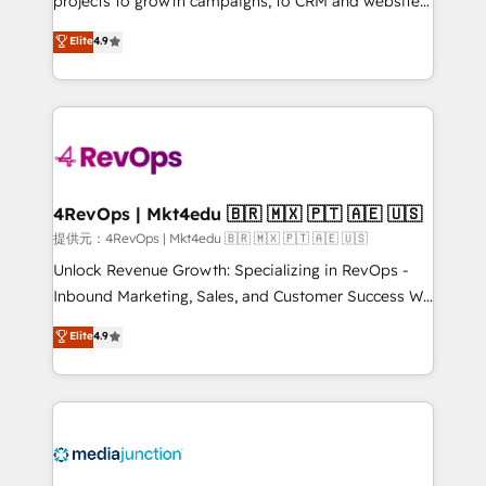
projects to growth campaigns, to CRM and websites.
HubSpot experts backed by over 10+ years of
Hire an agency that's experienced in every inch of
Elite
4.9
HubSpot experience ✔️Flexible pricing models —
HubSpot and willing to work hand-in-hand with your
Hourly-fee (assigned one Dedicated HubSpot
team to simplify the complex and build a better
Admin); Monthly-fee (HubSpot Admin + Project
experience for your team and customers.
Manager); and Fixed Project Cost (as per
requirement). ✔️Helped over 25,000+ customers so
far with our HubSpot solutions. ✔️Bespoke apps &
on-demand bundle services. Connect with us today!
4RevOps | Mkt4edu 🇧🇷 🇲🇽 🇵🇹 🇦🇪 🇺🇸
提供元：4RevOps | Mkt4edu 🇧🇷 🇲🇽 🇵🇹 🇦🇪 🇺🇸
Unlock Revenue Growth: Specializing in RevOps -
Inbound Marketing, Sales, and Customer Success We
specialize in driving revenue growth for companies
Elite
4.9
across industries through tailored marketing, sales,
and customer success strategies, utilizing RevOps
methodologies. As Latin America's largest HubSpot
partner and a global leader in education market, we
offer unparalleled insights. Operating in five
countries—Brazil, UAE (Abu Dhabi/Dubai/Sharjah),