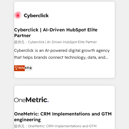
website, or build your new one.
Cyberclick | AI-Driven HubSpot Elite
Partner
提供元：Cyberclick | AI-Driven HubSpot Elite Partner
Cyberclick is an AI-powered digital growth agency
that helps brands connect technology, data, and
creativity to achieve measurable results. Founded in
Elite
4.9
Barcelona and operating across Spain, LATAM, and
the UK, we support global companies in building
smarter marketing, sales, and customer success
strategies. As the only HubSpot Elite Partner in
Iberia (Spain & Portugal), we combine human insight
with intelligent automation to drive sustainable
growth. Our multidisciplinary team designs solutions
OneMetric: CRM Implementations and GTM
engineering
that simplify complexity, boost performance, and
turn innovation into real impact. 🌍 Highlights •
提供元：OneMetric: CRM Implementations and GTM