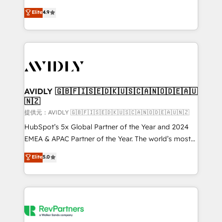
Strategy: Activate Breeze Agents, configure HubSpot
North America. Avec plus de 115 experts en
Elite
4.9
AI, & maximize AEO with tailored AI services. 🧩
marketing automation, Growth, Revops, CRM et
Integrations: Extend HubSpot with custom
webdesign. Markentive is both a consulting firm, a
integrations, hosting, & maintenance.
digital agency and an integrator. With over 115
experts in marketing automation, growth, revops,
CRM and webdesign (We focus on EMEA - USA
customers).
AVIDLY 🇬🇧🇫🇮🇸🇪🇩🇰🇺🇸🇨🇦🇳🇴🇩🇪🇦🇺
🇳🇿
提供元：AVIDLY 🇬🇧🇫🇮🇸🇪🇩🇰🇺🇸🇨🇦🇳🇴🇩🇪🇦🇺🇳🇿
HubSpot’s 5x Global Partner of the Year and 2024
EMEA & APAC Partner of the Year. The world’s most
experienced and fully accredited HubSpot Solutions
Elite
5.0
Partner. 🚀 With 2,750+ HubSpot projects delivered
and 370+ specialists across EMEA, APAC and NAM,
we de-risk complex CRM programmes and
accelerate ROI across every HubSpot Hub. 🧭 From
multi-region migrations to AI-powered automation,