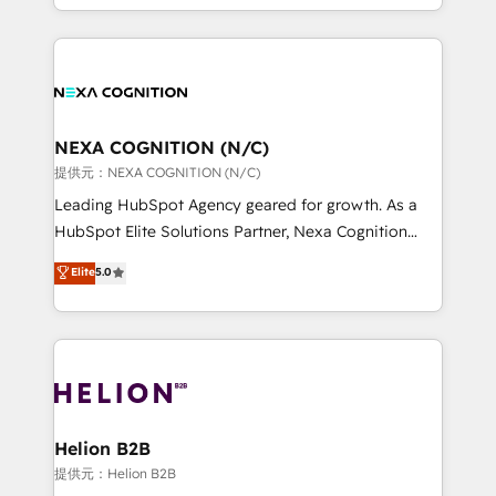
to HubSpot New lead generation strategies Time-
implementation. And we deliver best practice across
saving automations Fresh growth campaigns Robust
the whole HubSpot platform, covering marketing,
help desk Unified revenue operations Dynamic
sales, service, CMS and integrations. We work with
website development Award-winning creative
all businesses, from start-up to Enterprise, and have
design We live and breathe HubSpot and are ready
delivered the largest HubSpot implementations in
to take on real challenges!
the world. Our human approach to digital
NEXA COGNITION (N/C)
transformation is designed for businesses who want
提供元：NEXA COGNITION (N/C)
to grow. And we're passionate about APAC
Leading HubSpot Agency geared for growth. As a
businesses leading the world in technology, agility
HubSpot Elite Solutions Partner, Nexa Cognition
and productivity. We also have a proven track
ranks in the top 1% of global HubSpot Partners and
Elite
5.0
record migrating businesses from CRM & Marketing
has been one of the longest-standing partners since
Platforms such as Salesforce, Dynamics, Pipedrive,
2012. We empower businesses to harness the full
and Marketo onto HubSpot. Our methodology
potential of HubSpot by combining strategic
literally transforms the way the businesses we work
insights with technical excellence, we deliver
with attract and retain customers, manage their
bespoke HubSpot solutions tailored to drive
business people and processes, and how they
measurable growth and operational efficiency. Why
service their customers.
Choose Nexa Cognition? 🚀 HubSpot Expertise: Our
Helion B2B
certified team specialises in CRM implementation,
提供元：Helion B2B