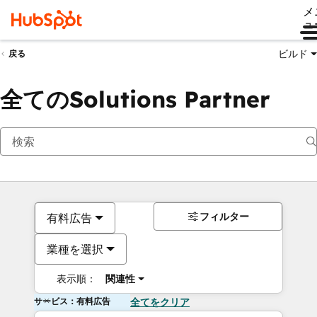
メ
ュ
ビルド
戻る
全てのSolutions Partner
フィルター
有料広告
業種を選択
表示順：
関連性
サービス：有料広告
全てをクリア