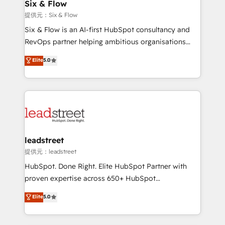
helps the following industries: logistics & 3PL, home
Six & Flow
improvement & construction, branding and
提供元：Six & Flow
commercialization, real estate, health, education,
Six & Flow is an AI-first HubSpot consultancy and
SaaS, Software Dev & IT and consulting, make the
RevOps partner helping ambitious organisations
most out of their HubSpot experience operating in
grow with clarity, confidence, and intelligence.
Elite
5.0
the United States, EU, UAE, Mexico and Latin
Operating across the UK, Netherlands, Ireland, and
America. From casual user to super fan: make
Canada, we’ve delivered thousands of successful
HubSpot an experience you LOVE!
HubSpot projects for mid-market and enterprise
clients worldwide, with over 10 years experience. We
combine HubSpot, data, and AI to design connected
go-to-market systems that align people, process,
and technology for predictable, scalable revenue
leadstreet
growth. Our expertise spans RevOps, CRM and data
提供元：leadstreet
architecture, AI enablement, and strategic marketing,
HubSpot. Done Right. Elite HubSpot Partner with
delivered through our proprietary FLAIR framework
proven expertise across 650+ HubSpot
for responsible AI adoption. As a HubSpot Elite
implementations. With 12+ years of HubSpot
Elite
5.0
Partner and ISO 27001:2022 certified consultancy,
experience, we help you use the HubSpot platform
we blend strategy, creativity, and technology to help
to its fullest capacity, improve your current HubSpot
organisations scale smarter and grow stronger.