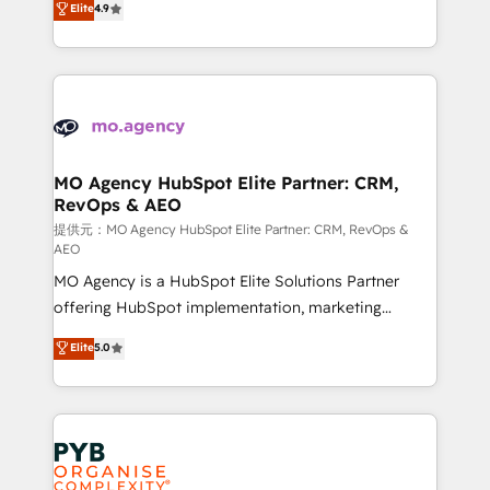
Elite
4.9
to your needs and sales objectives. With 125+
migrate, replatform, and scale smarter. We specialize
certifications, we are part of the most certified
in high-impact CRM and CMS migrations and
Canadian agencies, and we both hold Onboarding
onboarding from platforms like Salesforce, NetSuite,
Accreditations. Based in Canada (coast to coast), our
Zoho, Pardot, Marketo, Microsoft Dynamics, Wix,
services are offered in both English & French.
WordPress and legacy CRMs, turning fragmented
systems into unified, growth-ready HubSpot
architectures that accelerate revenue operations and
MO Agency HubSpot Elite Partner: CRM,
RevOps & AEO
performance. - Multi-object CRM migration, cleanup,
and implementation. - Pre-built and custom
提供元：MO Agency HubSpot Elite Partner: CRM, RevOps &
AEO
integrations across your full tech stack. - Custom
MO Agency is a HubSpot Elite Solutions Partner
object setup, CMS builds, and full-funnel automation.
offering HubSpot implementation, marketing
- Dashboards, lifecycle campaigns, and lead
automation, CRM and RevOps consulting, data
nurturing sequences. - Cross-hub setup across
Elite
5.0
architecture, sales enablement, lifecycle automation,
Marketing, Sales, Operations, and Service Hubs. -
lead scoring and revenue reporting. HubSpot,
Ongoing optimization, managed support, and
Salesforce and integrated enterprise stacks. Digital
scalable retainers. Let’s make HubSpot your most
Marketing, Answer Engine Optimisation, and
powerful growth engine. Built to convert, scale, and
Generative Engine Optimisation (AI Search),
drive results.