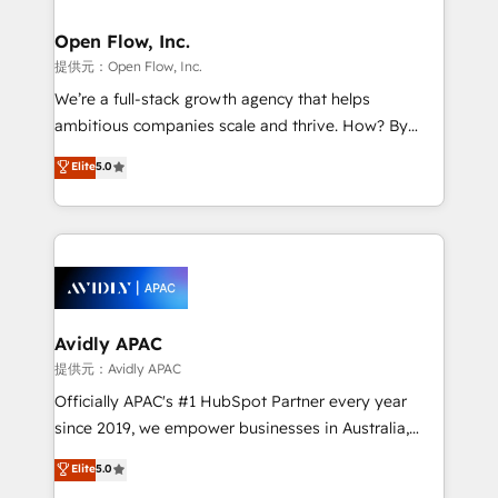
Brussels, Munich, Cologne "Köln", Paris, Amsterdam
and Stockholm Elixir is a first mover and leader
Open Flow, Inc.
when it comes to HubSpot sales and service
提供元：Open Flow, Inc.
implementations, highly renowned for our business
We’re a full-stack growth agency that helps
acumen, process (re-)design experience and a
ambitious companies scale and thrive. How? By
massive amount of success stories in this area. We
upgrading and streamlining every single revenue-
Elite
5.0
integrate HubSpot with complex solutions like SAP,
generating aspect of your business. We’re proud
MicroSoft, custom solutions,... Our company also has
HubSpot Elite Solutions Partners and devout CRM
strong experience with HubSpot UI extensions,
nerds who can harness HubSpot’s custom digital
mobile apps for Field Service Mgt and Retail
tools to improve each touchpoint of your customer
execution, CPQ, customer portals and HubSpot CMS
experience. Working hand-in-hand with your team,
developments. And we're champions when it comes
we’ll assemble a RevOps machine that drives more
to complex data migrations.
traffic, generates better leads and crushes your
Avidly APAC
revenue goals. We've worked with thousands of
提供元：Avidly APAC
HubSpot customers and we'd love to work with you
Officially APAC's #1 HubSpot Partner every year
too! Clients come to us for: Advanced CRM solutions
since 2019, we empower businesses in Australia,
System Integrations both Custom and Native to
New Zealand, and globally to realise their full
Elite
5.0
HubSpot Data System Migrations between systems
potential through enterprise HubSpot CRM