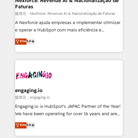
Nexforce: Revenue AI & Nacionalização de
Faturas
objects, automations, and integrations built for
growth. 🚀 AI-Driven GTM Orchestration Unify
提供元：Nexforce: Revenue AI & Nacionalização de Faturas
HubSpot with LinkedIn, WhatsApp, email, paid
A Nexforce ajuda empresas a implementar otimizar
media, and AI voice to drive pipeline. 🤖 AI Custom
e operar a HubSpot com mais eficiência e
Agent Development Deploy AI agents for
previsibilidade de receita. Combinamos Revenue
Elite
5.0
prospecting, follow-ups, service triage, and
Operations (RevOps) e Inteligência Artificial para
knowledge retrieval—built in HubSpot. ⚡ Fast-Track
estruturar processos integrar sistemas organizar
& Growth-Track Services Fast-Track: Rapid HubSpot
dados e automatizar operações. O objetivo é
onboarding in weeks Growth-Track: Unlock
transformar a HubSpot em um verdadeiro sistema
advanced optimization & adoption 📍 São Paulo, BR
operacional de receita conectando equipes
• Des Moines, IA • New York, NY
tecnologia e dados em uma operação integrada.
Também somos distribuidores oficiais da HubSpot
engaging.io
e de mais de 150 softwares globais permitindo
提供元：engaging.io
contratar e pagar a HubSpot em reais com nota
Engaging.io is HubSpot's JAPAC Partner of the Year!
fiscal no Brasil e gerar economia de até 50% na
We have been operating for over 16 years and are
contratação de softwares internacionais.
one of HubSpot's most experienced and technically
Elite
5.0
Oferecemos ainda agentes de IA especializados em
capable Agency Partners globally. We specialise in
HubSpot que automatizam tarefas executam rotinas
complex CRM migrations, implementations,