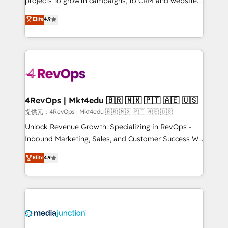
projects to growth campaigns, to CRM and websites.
HubSpot experts backed by over 10+ years of
Hire an agency that's experienced in every inch of
Elite
4.9
HubSpot experience ✔️Flexible pricing models —
HubSpot and willing to work hand-in-hand with your
Hourly-fee (assigned one Dedicated HubSpot
team to simplify the complex and build a better
Admin); Monthly-fee (HubSpot Admin + Project
experience for your team and customers.
Manager); and Fixed Project Cost (as per
requirement). ✔️Helped over 25,000+ customers so
far with our HubSpot solutions. ✔️Bespoke apps &
on-demand bundle services. Connect with us today!
4RevOps | Mkt4edu 🇧🇷 🇲🇽 🇵🇹 🇦🇪 🇺🇸
提供元：4RevOps | Mkt4edu 🇧🇷 🇲🇽 🇵🇹 🇦🇪 🇺🇸
Unlock Revenue Growth: Specializing in RevOps -
Inbound Marketing, Sales, and Customer Success We
specialize in driving revenue growth for companies
Elite
4.9
across industries through tailored marketing, sales,
and customer success strategies, utilizing RevOps
methodologies. As Latin America's largest HubSpot
partner and a global leader in education market, we
offer unparalleled insights. Operating in five
countries—Brazil, UAE (Abu Dhabi/Dubai/Sharjah),