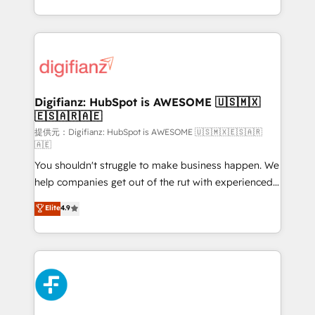
(𝘸𝘦'𝘳𝘦 𝘴𝘶𝘱𝘦𝘳 𝘳𝘦𝘴𝘱𝘰𝘯𝘴𝘪𝘷𝘦)
growth. We modernise platforms, streamline
operations that are causing inefficiencies, improve
customer experiences, integrate systems, and
supercharge revenue operations Key services: • CRM
Implementation • Systems Integration • Digital
Transformation / Web Development • RevOps &
Digifianz: HubSpot is AWESOME 🇺🇸🇲🇽
🇪🇸🇦🇷🇦🇪
Sales Consulting • Marketing Automation What
makes us different? 🚀 Top 0.5% of global HubSpot
提供元：Digifianz: HubSpot is AWESOME 🇺🇸🇲🇽🇪🇸🇦🇷
🇦🇪
agencies ⚙️ The strongest technical ability and
You shouldn't struggle to make business happen. We
integration capabilities 💼 Consultative, long-term
help companies get out of the rut with experienced,
partners who will embed ourselves into your
process-oriented teams implementing HubSpot
business, processes and systems 🏢 We specialise in
Elite
4.9
Marketing, Sales, Service, CMS and Operations Hub,
working with mid-market and enterprise
so selling and actually engaging with your customers
organisations, global organisations and those with
feels easy and pain-free. We are a top ranked
complex use cases 🏆 CRM Implementation,
HubSpot Elite Partner, winner of Rookie of the Year
Platform Enablement, Custom Integration and
and Customer First Awards, 4.9/5 rating in HubSpot
Onboarding Accredited 🔐 ISO27001 & ISO9001
Reviews and 4.9/5 rating in Clutch Reviews. Digifianz
Certified