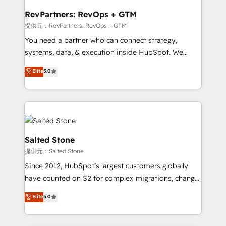
we turn complexity into clarity, human at global
scale. 🏆 HubSpot’s CEO called us “the partner of the
RevPartners: RevOps + GTM
future.” Others agree it is proof of trust built through
提供元：RevPartners: RevOps + GTM
measurable impact.
You need a partner who can connect strategy,
systems, data, & execution inside HubSpot. We
bridge the gap where most agencies fall short by
Elite
5.0
combining GTM strategy with technical execution to
solve the right problem with the right solution. As the
only firm in the world to hold Elite Partner
Accreditations with both HubSpot and Clay, our
clients gain a unique advantage in CRM architecture,
pipeline generation, data intelligence, and go-to-
Salted Stone
market execution. Why B2B Businesses Choose RP: -
提供元：Salted Stone
Secure: Soc2 compliant 🛡️ - Pricing: Implementations
Since 2012, HubSpot’s largest customers globally
starting at $1,5k 💵 - Speed: Launch in 14 days ⚡ -
have counted on S2 for complex migrations, change
Global: 250 professionals across five continents 🌐 -
management, systems integration, and creative
Scale: Fastest tiering Elite HubSpot Partner 🪴 -
Elite
5.0
solutions that deliver measurable impact and
Sales Hub: More implementations than any other
transform brand experiences As one of the few full-
Partner 💻 - Migrations: We convert Salesforce