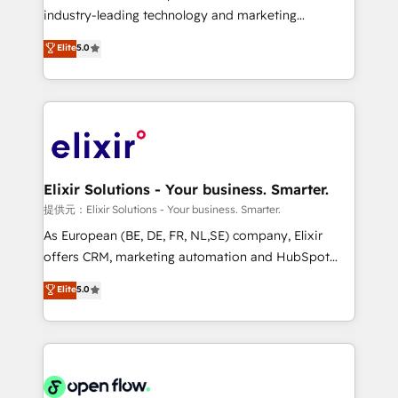
intake; pipeline and document workflows 🛒 E-
industry-leading technology and marketing
Commerce: Shopify, WooCommerce; lifecycle and
consultancy. Our focus is on enterprise and mid-
Elite
5.0
revenue automation 🏢 Real Estate: deal pipelines;
market B2B companies globally that want a strategic
portfolio and lifecycle management 🏭
approach to execute their goals through creative
Manufacturing: ERP integrations; operational
applications of our solutions; Technical HubSpot
alignment 🛡️ Compliance & Data Considerations:
Consulting, Content Marketing, Growth-Driven
HIPAA-aware; CASL-compliant; GDPR-ready
Design, Migrations + Integrations. Mole Street’s
implementations where required 💡 Why 500+
mission is empowering others to realize their
Clients Choose Us: Elite Partner; technical, fast, and
greatness, which is achieved through creating
Elixir Solutions - Your business. Smarter.
built to scale.
absolute clarity, derived from a well-defined
提供元：Elixir Solutions - Your business. Smarter.
strategy, executed well, and reported on with clear
As European (BE, DE, FR, NL,SE) company, Elixir
results. The culture is driven by core values; Joy, Grit,
offers CRM, marketing automation and HubSpot
Accountability, Curiosity, Authenticity, Growth
integration products and services to mid-market
Elite
5.0
Mindedness, and Clarity. We are driven to win for the
and enterprise customers. We ensure that your sales,
collective good of the company and its clientele, and
service and marketing department operates in the
dedicated to breaking the mold from the agency of
most effective way, while at the same time
the past into the consultancy of the future. Great
leveraging your commercial data for a fully
things are happening.
integrated buyers journey. Elixir is located in