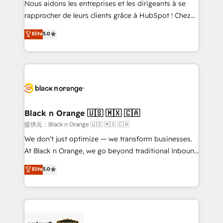
Nous aidons les entreprises et les dirigeants à se
business services. We prepare a customized
rapprocher de leurs clients grâce à HubSpot ! Chez
business case that demonstrates the value and
DIGITALISIM, nous avons l'intime conviction que la
Elite
5.0
impact of your digital transformation, including a
réussite des entreprises passe par l’innovation web,
detailed financial rationale with a focus on ROI and
le marketing digital, et la relation client ! C'est
TCO. As a trusted extension of your team, we
pourquoi, nos experts sont à la fois capables de
believe in the power of partnership. Together, we
gérer votre projet de création de site internet, votre
embark on a transformational journey that sets your
référencement, votre stratégie digitale et le pilotage
business up for long-term success. Unlock your
et l'intégration d'HubSpot ! Les grandes phases d'un
business. If not now, when?
projet HubSpot avec DIGITALISIM : 🧽 Nettoyage,
Black n Orange 🇺🇸 🇲🇽 🇨🇦
migration et intégration des bases de données. 🚀
提供元：Black n Orange 🇺🇸 🇲🇽 🇨🇦
Développement des interfaces avec vos logiciels
We don’t just optimize — we transform businesses.
métiers ⚙️ Configuration de la plateforme HubSpot
At Black n Orange, we go beyond traditional Inbound
📈 Configuration de rapports et tableaux de bord 🤝
Marketing with our exclusive methodologies:
Elite
5.0
Book Process & Guidelines utilisateurs 🎓
BOOMS and BOOST. Together, they form a powerful
Formations des utilisateurs
combination that has driven success for over 800
businesses worldwide. As Elite HubSpot Partners, we
specialize in crafting high-performance growth
strategies that integrate data-driven marketing,