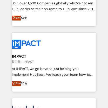
people, exciting ideas and can-do mentality, we
Join over 1,500 Companies globally who've chosen
ensure revenue growth on a daily basis. So tell us
HubSnacks as their on-ramp to HubSpot since 2014
your challenge; our passionate and growth driven
Simple pay-as-you-go plans that accelerate value...
Elite
4.9
team of 100+ experts is ready for you! Driving digital
1️⃣ Set Up | Onboarding New or Check-fixing existing
growth | www.brightdigital.com
HubSpot portals 2️⃣ Scale Up | 100% HubSpot Task
Execution... Global 24/7 ... All Experts 3️⃣ Integrate |
your entire Tech Stack with Custom Integrations
Slash months from your API Integration project... ⬅️
Click "Contact Business" ⬅️ to access 150+ Kickstart
Integration templates that put HubSpot in the center
IMPACT
of your tech stack, syncing... 🛍️ Shopify or
提供元：IMPACT
WooCommerce 💲 Stripe or Paypal 💰 Sage or
At IMPACT, we go beyond just helping you
Netsuite 🤖 Google or Microsoft ✍️ DocuSign or
implement HubSpot. We teach your team how to
PandaDoc 🌐 Avalara or Quaderno HubSnacks holds
master it. As the creators of the Endless Customers
Elite
5.0
the rare Advanced "Custom Integrations"
System™ (the next evolution of They Ask, You
Accreditation, securely sync data across... 🔄 any
Answer), we’re the only HubSpot partner built
apps, in any direction. Stuck on your old CRM..?
entirely around coaching and training. That means
Migrate | seamlessly off your old CRM onto a clean
we don’t do the work for you; we help you build the
new HubSpot portal with Advanced Website and