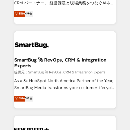
Move from any legacy CRM. Zero downtime, full data
CRM パートナー」 経営課題と現場業務をつなぐAIネイ
integrity. ➤ Implementation: Configure HubSpot to
ティブ・エージェンシーとして、HubSpot Eliteの実装
Elite
4.9
run your revenue process. Sales, marketing, and
力で顧客フロント業務を再設計します。 💡 100inc は何
service wired together. ➤ AI and Integrations: Layer
をする会社か？ HubSpotを共通基盤に、AIエージェン
Breeze AI, custom agents, and APIs to remove
トを組み込んだ顧客フロント業務（マーケティング・営
manual work. ➤ Ongoing Management: Monthly
業・CS）を組織全体で設計・実装する日本のAIネイテ
tune-ups, feature rollouts, adoption coaching. Buying
ィブ・エージェンシーです。事業部・グループ会社・部
HubSpot, switching to it, or reviving a stale portal?
門が分立する組織で、データと業務プロセスのサイロ化
We are built for the work.
を、CRMを軸とした全社共通基盤に再構築します。意
SmartBug 🚀 RevOps, CRM & Integration
Experts
思決定者・PMO・現場担当者に並走します。 1️⃣
HubSpot導入・活用支援 顧客データの一元化から、
提供元：SmartBug 🚀 RevOps, CRM & Integration Experts
GTMの見える化・自動化まで。全Hub統合運用、デー
As a 3x HubSpot North America Partner of the Year,
タ品質設計、グループ横断のCRM統合に対応します。
SmartBug Media transforms your customer lifecycle
2️⃣ AIエージェント組織構築 営業・マーケティング業務
into a revenue engine. Our unified ecosystem
Elite
5.0
の一部をAIが自律実行する組織への移行を設計・実装。
includes specialized divisions Globalia (AI &
Breeze・Claude等をHubSpotと連携させ、役割定義・
Software) and Point Success Media (Paid Media),
運用ルール・成果指標まで含めて設計します。 3️⃣ 全社
making this the official home for all three brands. 🔄
DX × AI推進のPMO伴走支援 複数部門をまたぐDX×AI変
Implementation & Integration - Seamless migrations
革を、構想から実装・定着までPMOとして主導。「設
and system integrations powered by Globalia’s