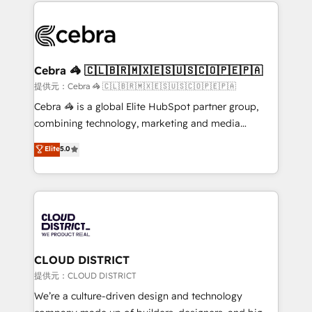
100+ seamless migrations from 15+ different CRMs
OneMetric that matters most: revenue.
✨ 100,000+ hours in HubSpot projects, 75+ full Hub
implementations, and 5,000+ pages ✨ CS: Clients
generating 7-digit MRR from inbound campaigns ✨
CS: 245% organic growth & +751% new visitors for a
Cebra 🦓 🇨🇱🇧🇷🇲🇽🇪🇸🇺🇸🇨🇴🇵🇪🇵🇦
full-funnel HubSpot project ✨ CS: 415% conversion
提供元：Cebra 🦓 🇨🇱🇧🇷🇲🇽🇪🇸🇺🇸🇨🇴🇵🇪🇵🇦
boost with a new HubSpot site Recognized leaders:
Cebra 🦓 is a global Elite HubSpot partner group,
🏆 HubSpot Platform Migration Impact Award 🏆
combining technology, marketing and media
Clutch HubSpot Global Leader 🏆 Finalist: HubSpot
expertise across Latin America and Southern
Elite
5.0
Inbound Campaign of the Year 🏆 Gold AVA Digital
Europe, with teams across 7 countries. Born in Chile,
Award for Best Website 🌟 Accreditations: CRM
we combine local insight with international reach to
Implementation, HubSpot Content Experience, CRM
help businesses grow through technology, creativity,
Data Migration & Custom Integration
AI and strategy. For over 12 years, we’ve delivered
500+ HubSpot implementations, building end-to-
end solutions that integrate CRM, AI automation,
inbound and loop marketing, content, and digital
CLOUD DISTRICT
creativity. Our multicultural team works in Spanish,
提供元：CLOUD DISTRICT
Portuguese, and English to design scalable strategies
We’re a culture-driven design and technology
that drive measurable growth. 🌎 Highlights: • 10+