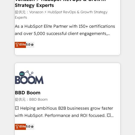
Strategy Experts
pour aligner les équipes marketing, commerciales et
support client (data migration, synchronisation API,
提供元：Vonazon ⚡ HubSpot RevOps & Growth Strategy
Experts
audit et maintenance) ➤ La création de sites internet
As a HubSpot Elite Partner with 150+ certifications
de conversion qui transforment les visiteurs en
and over 5,000 successful client engagements,
opportunités d'affaires ➤ La mise en place de
Vonazon turns marketing complexity into
stratégies d'acquisition marketing (SEO, SEA,
Elite
5.0
measurable, scalable growth. From onboarding to
inbound, automatisation marketing, ABM, IA,
enterprise-grade campaigns, our in-house team
emailing) Informations clés : - 10 ans d'expérience -
builds scalable strategies that drive long-term
100+ intégrations CRM HubSpot réussies - 40
revenue. ⚙️ HubSpot Integration & Optimization •
experts conseil - 150 certifications HubSpot
Seamless CRM, CMS, and automation setup •
cumulées
Complex platform migrations and data cleanups •
Custom APIs and third-party integrations 📈 End-to-
BBD Boom
End Revenue Acceleration • Lifecycle marketing and
提供元：BBD Boom
pipeline growth programs • Sales enablement tools
💥 Helping ambitious B2B businesses grow faster
and CRM optimization • Retention strategies with
with HubSpot. Performance and ROI focused. 💥
customer journey mapping 🏅 Elite-Level HubSpot
BBD Boom is the HubSpot partner that can help you
Elite
5.0
Execution • 750+ onboardings and 2,000+
to HubSpot Better. We work with your teams to
implementations • Deep expertise across marketing,