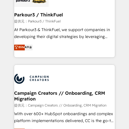
automation, and revenue intelligence to help
companies scale faster and smarter. 🔹 BOOMS:
Parkour3 / ThinkFuel
Demand generation for all your buyers With BOOMS,
提供元：Parkour3 / ThinkFuel
you invest in 100% of your buyers, accelerating your
At Parkour3 & ThinkFuel, we support companies in
growth and positioning yourself as an undisputed
developing their digital strategies by leveraging
leader. 🔹 BOOST: Optimize your digital
technologies and automating their marketing and
Elite
4.9
transformation process A methodology designed to
sales processes to generate growth. Our offer spans
implement HubSpot effectively and optimize your
from Strategy to Operations. We specialize in CRM
digital processes. 🔹 Trusted by Industry Leaders
onboarding and implementation, web design, sales
With an average rating of 4.9/5 and a proven track
& marketing automation, and digital marketing. With
record of business transformation, our growth-first
extensive experience working with tech companies
approach has helped brands dominate their
and manufacturers since 2002, we are committed to
markets.
empowering our clients and developing their
Campaign Creators // Onboarding, CRM
Migration
autonomy. Get to grips with HubSpot through
guided implementation and seamless integration of
提供元：Campaign Creators // Onboarding, CRM Migration
the CRM platform into your digital ecosystem. Would
With over 600+ HubSpot onboardings and complex
you like support in deploying your inbound
platform implementations delivered, CC is the go-to
marketing strategy? We'll provide support tailored
Elite Solutions Partner for businesses ready to