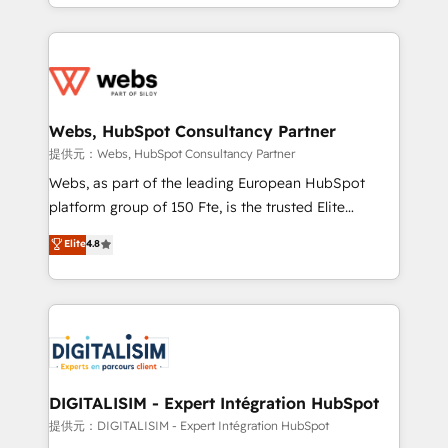
solve all your HubSpot challenges and improve user
sales, and service hubs • Built-in flexibility for
adoption, sales process and marketing results.
startups to global brands
Services 📚 Onboarding your team to HubSpot for
the first time 🔧 Designing and optimising your
HubSpot set-up for better results 🌐 Website design
and build using HubSpot 🔌 Integrating HubSpot
Webs, HubSpot Consultancy Partner
with other systems 🎓 Training your teams to be
提供元：Webs, HubSpot Consultancy Partner
HubSpot pros 📊 Lead generation services using
Webs, as part of the leading European HubSpot
HubSpot Why us? - SIX HubSpot Accreditations -
platform group of 150 Fte, is the trusted Elite
awarded by HubSpot after a rigorous process for
HubSpot CRM Partner offering you a roadmap on
Elite
4.8
CRM, Solutions Architecture, Onboarding , Data
maximizing EBITDA and achieving Commercial
Migration, Custom Integration & Platform
Excellence. With our targeted processes, we
Enablement -Onboarded over 500 businesses to
strengthen your digital transformation and minimize
HubSpot -Top 1% of partners worldwide -In-house
costs. As HubSpot's Advanced Accredited CRM
team of 25+ experts Contact us today to help you
Implementation partner, we provide expertise to
get more from your investment in HubSpot.
drive your business forward. Since 2015 we are fully
www.bbdboom.com
dedicated to HubSpot and with an experienced
DIGITALISIM - Expert Intégration HubSpot
team (50+), we work with reputable companies in
提供元：DIGITALISIM - Expert Intégration HubSpot
B2B sectors such as manufacturing, SaaS and