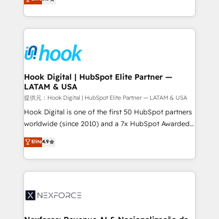
HubSpot partners 🔄 Top 5% globally in client
tailored solutions that drive results by leveraging
retention 📅 8+ years of consistent results since 2017
HubSpot’s platform and data to fuel success.
Who We Serve Revenue teams, marketing leaders,
Technical Solutions: - HubSpot Technical Consulting -
and sales ops at mid-market companies ready to
HubSpot CRM Implementation - HubSpot
move beyond spreadsheets into unified systems
Onboarding - Data Migration & Integrations -
that drive real business results.
Technical Audit & Optimization Strategic Solutions: -
Revenue Operations - Inbound Marketing -
Hook Digital | HubSpot Elite Partner —
LATAM & USA
Outbound Marketing - HubSpot CMS Website
Design & Development We empower our clients to
提供元：Hook Digital | HubSpot Elite Partner — LATAM & USA
reach their full potential by providing transparent,
Hook Digital is one of the first 50 HubSpot partners
relationship-driven support. With over 300 HubSpot
worldwide (since 2010) and a 7x HubSpot Awarded
certifications and accreditations, we deliver both the
Elite Partner. With 500+ projects across the U.S.,
Elite
4.9
technical know-how and strategic guidance you
Brazil, and LATAM, we combine global expertise with
need to succeed.
regional experience. Today, we are Brazil’s largest
HubSpot Elite Partner—trusted by companies across
the Americas to scale smarter. ⚙️ CRM
Implementation & Migration Onboarding across all
Hubs, plus migrations from Salesforce, Pipedrive, RD
Station, Freshdesk, Intercom, and more. Custom