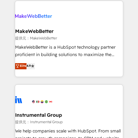
service creative agencies in the HubSpot
addicts to HubSpot evangelists 🧡 Don't hire a
ecosystem, we blend strategy, technology, & award-
marketing agency for an Ops problem. Don't hire a
winning design to build scalable, globally
technical agency for a growth problem. Hire a
regionalized HubSpot websites, integrated
partner built to solve both.
marketing campaigns, & RevOps frameworks that
MakeWebBetter
fuel long-term success We connect the entire
提供元：MakeWebBetter
customer lifecycle through seamless integrations,
MakeWebBetter is a HubSpot technology partner
ensure long-term adoption with change-
proficient in building solutions to maximize the
management programs, and align marketing, sales,
operational efficiency of HubSpot. The fastest-
Elite
4.9
and service to drive sustainable growth With 6 key
growing tech-enabler & facilitator, MakeWebBetter,
HubSpot accreditations and experience across
hands you the blend of HubSpot expertise &
hundreds of organizations in dozens of industries,
eminent solutions & integrations. Trust us to
there’s a good chance one of our globally integrated
streamline your HubSpot experience. 🚀HubSpot
teams has worked with clients just like you Let’s
Elite Partners with 10+ years of HubSpot experience
explore whether S2 is the partner you’ve been
🤝HubSpot Premier Integration partner 🤝Google
looking for...and get your next big initiative moving!
Premier Partner 2023 🌟5 HubSpot Accreditations 🌟
Instrumental Group
Won HubSpot Theme Challenge 2021 🌟INBOUND’19
提供元：Instrumental Group
HubSpot Rising Star Why us? Harnessing the full
We help companies scale with HubSpot. From small
potential of the powerful HubSpot CRM. ✔️A team of