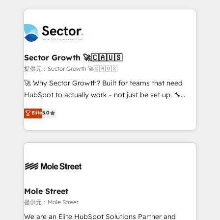
no CRM e mantêm os dados organizados, como um
integrations, custom CMS portal development,
especialista operando a plataforma 24/7. Hoje 300+
design & UX for mid to large to multi national
empresas em 13 países utilizam a Nexforce. Somos
businesses. Our teams are based in North America
a maior parceira da HubSpot na América Latina e
and APAC. We are HubSpot's top-ranked Advanced
líder no ranking global de sucesso do cliente da
Implementation Certified Partner and we contribute
Sector Growth 🚀🇨🇦🇺🇸
HubSpot.
to their advisory council. We strive to do 'good work
提供元：Sector Growth 🚀🇨🇦🇺🇸
with good people' and have worked with incredible
🚀 Why Sector Growth? Built for teams that need
brands. You can see some of them on our website,
HubSpot to actually work - not just be set up. 🔧
along with plenty of case studies.
HubSpot Experts: Onboarding, migrations,
Elite
5.0
automation, and training built for adoption. ⚡ Highly
Technical Execution: ERP, EMR and Custom
Integrations; complex builds delivered in weeks, not
months. 🤖 AI Consulting & Agents: AI-powered
workflows; automation agents; process optimization
inside HubSpot. 🏆 Industry Experience: 🏥
Healthcare: HIPAA implementations; secure data
Mole Street
workflows 💼 Financial Services: compliant
提供元：Mole Street
workflows; audit-ready reporting ⚖️ Legal: client
We are an Elite HubSpot Solutions Partner and