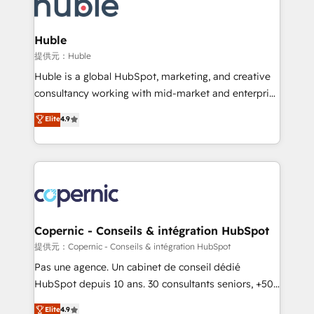
skills, processes, and internal team you need to
CRM Migrations using our in-house "HubScrub" Tool.
attract the right buyers, close deals faster, and grow
without outside dependencies. You’ll learn how to: •
Huble
Set up, audit, and organize your HubSpot portal •
提供元：Huble
Get your sales team fully using HubSpot • Track
Huble is a global HubSpot, marketing, and creative
pipeline and revenue across the entire buyer journey
consultancy working with mid-market and enterprise
• Build an in-house marketing team that drives
businesses. We go beyond implementation, shaping
Elite
4.9
growth • Create content and videos that attract
the strategy, processes, and teams that turn
buyers • Use AI to scale smarter Our coaching-led
HubSpot into a genuine growth engine. Named
approach works best for companies that are done
HubSpot's Global Partner of the Year in 2024,
with outsourcing and ready to build something that
consistently ranked among their top 5 partners
lasts. So if you're ready to become the most trusted
worldwide, and with over 15 years in the ecosystem,
voice in your market, let’s talk.
Huble has built a track record that speaks for itself.
One company, one operating model, delivering
Copernic - Conseils & intégration HubSpot
across offices and consulting teams in the UK, USA,
提供元：Copernic - Conseils & intégration HubSpot
Canada, Germany, France, Belgium, Singapore, and
Pas une agence. Un cabinet de conseil dédié
South Africa. Certified compliant with ISO/IEC
HubSpot depuis 10 ans. 30 consultants seniors, +500
27001:2022 and ISO 9001:2015 across all seven
clients, un ROI mesurable. Notre mission : faire de
Elite
4.9
international offices and 175+ employees.