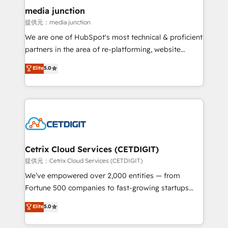
Mexico, USA, and Portugal—we've executed over a
media junction
hundred successful operations. Our approach,
提供元：media junction
rooted in RevOps principles, integrates analysis,
We are one of HubSpot's most technical & proficient
training, planning, and qualification. Leveraging
partners in the area of re-platforming, website
technology, data analytics, CRM optimization, and
design & development. We specialize in multi-hub
Elite
5.0
inbound marketing tactics, we focus on
implementations for mid-market & enterprise
understanding, nurturing, and converting leads.
companies. We are woman-owned, powered by
Partner with us to unlock your business's full
coffee, and we ❤️ dogs. We produce award-winning
potential and achieve sustained growth in today's
work for our clients. 🏆2023 Technical Expertise
competitive market.
Impact Award 🏆2022 Technical Expertise Impact
Award 🏆2022 Platform Migration Excellence Impact
Award 🏆2020 Elite Solutions Partner 🏆2019
Cetrix Cloud Services (CETDIGIT)
Integrations HubSpot Impact Award 🏆2019
提供元：Cetrix Cloud Services (CETDIGIT)
Marketing Enablement HubSpot Impact Award 🏆
We’ve empowered over 2,000 entities — from
2018 Website Design HubSpot Impact Award 🏆2017
Fortune 500 companies to fast-growing startups
Website Design HubSpot Impact Award 🏆2016
and nonprofits — to streamline operations, scale
Elite
5.0
Growth-Driven Design Agency of the Year 🏆2016
revenue, and unlock the full potential of HubSpot.
Sales Enablement HubSpot Impact Award 🏆2015
With deep technical and industry expertise, we fuse