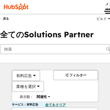
メ
ュ
ビルド
戻る
全てのSolutions Partner
フィルター
有料広告
業種を選択
表示順：
関連性
サービス：有料広告
全てをクリア