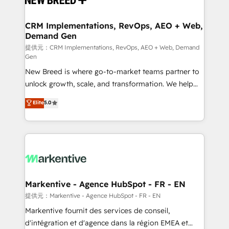
定の代行ではなく、設計の責任」を引き受け、部門横断
technical development team. - 19 HubSpot-certified
の統合・浸透・変革管理を実行します。 ▸ CMS戦略設
trainers to drive platform adoption. 📈 Revenue
CRM Implementations, RevOps, AEO + Web,
計・構築：リード獲得・CVR・SEOを前提にした情報設
Demand Gen
Generation - Full-funnel marketing and high-
計・導線設計・テンプレート設計をContent Hubで一体
performance advertising via Point Success Media. -
提供元：CRM Implementations, RevOps, AEO + Web, Demand
Gen
提供。 ▸ 既存CRM・MAからの移行支援：Salesforce・
Expert deployment of Breeze AI and custom agents
Marketo・Pardot等からの移行、カスタム設計、履歴
New Breed is where go-to-market teams partner to
to automate growth. 🏆 Elite Excellence - 8 platform
データ移行と活用設計まで。 ▸ AEO対応：ChatGPT・
unlock growth, scale, and transformation. We help
accreditations and deep HIPAA-compliance
Perplexity等のAI検索からの流入・引用を前提にコンテ
companies activate HubSpot’s AI-powered
expertise. - A team of 250+ experts dedicated to
Elite
5.0
ンツとサイト構造を最適化。 🏆 なぜ100incを選ぶの
customer platform and operationalize HubSpot’s
your resilient growth.
か？ ✓ HubSpot Eliteパートナー認定 ✓ HubSpotアワ
Loop Marketing framework through expert-led
ード受賞・HUGリーダー ✓ ISO27001:2022 /
services, smart agents, and purpose-built apps,
ISO9001:2015 取得 ✓ 400社以上の導入実績 ✓
tailored to your business. Together, we unlock
HubSpot大百科 出版 CRM・AI活用に関するご相談、現
results, fast. ⚙️CRM & RevOps: Align all Hubs to your
状整理の壁打ちなど、構想段階からお気軽にお問い合わ
buyer journey for clean data, scalability, & reporting.
せください。
🎯Demand Gen & ABM: Drive pipeline with inbound,
Markentive - Agence HubSpot - FR - EN
ABM, AEO, SEO, & paid media. 👩‍💻Web Design:
提供元：Markentive - Agence HubSpot - FR - EN
Build high-performing websites with UX, messaging,
Markentive fournit des services de conseil,
& conversion strategy that drive results. 🤖AI
d'intégration et d'agence dans la région EMEA et