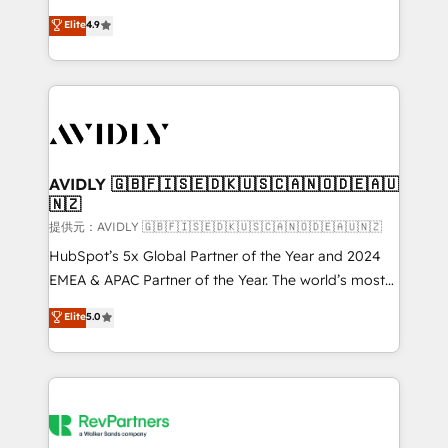
Strategy: Activate Breeze Agents, configure HubSpot
North America. Avec plus de 115 experts en
Elite
4.9
AI, & maximize AEO with tailored AI services. 🧩
marketing automation, Growth, Revops, CRM et
Integrations: Extend HubSpot with custom
webdesign. Markentive is both a consulting firm, a
integrations, hosting, & maintenance.
digital agency and an integrator. With over 115
experts in marketing automation, growth, revops,
CRM and webdesign (We focus on EMEA - USA
customers).
AVIDLY 🇬🇧🇫🇮🇸🇪🇩🇰🇺🇸🇨🇦🇳🇴🇩🇪🇦🇺
🇳🇿
提供元：AVIDLY 🇬🇧🇫🇮🇸🇪🇩🇰🇺🇸🇨🇦🇳🇴🇩🇪🇦🇺🇳🇿
HubSpot’s 5x Global Partner of the Year and 2024
EMEA & APAC Partner of the Year. The world’s most
experienced and fully accredited HubSpot Solutions
Elite
5.0
Partner. 🚀 With 2,750+ HubSpot projects delivered
and 370+ specialists across EMEA, APAC and NAM,
we de-risk complex CRM programmes and
accelerate ROI across every HubSpot Hub. 🧭 From
multi-region migrations to AI-powered automation,