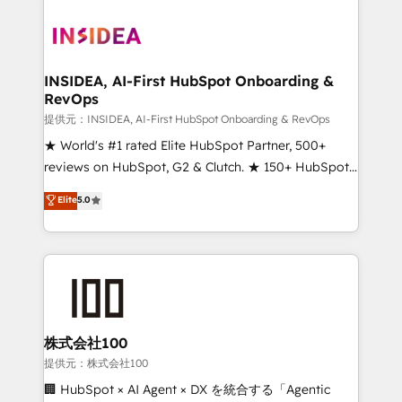
INSIDEA, AI-First HubSpot Onboarding &
RevOps
提供元：INSIDEA, AI-First HubSpot Onboarding & RevOps
★ World's #1 rated Elite HubSpot Partner, 500+
reviews on HubSpot, G2 & Clutch. ★ 150+ HubSpot
Certified Experts & Trainers across the team ★
Elite
5.0
1,500+ implementations across five continents ★ AI-
First, RevOps-led, Onboarding obsessed ★
Company of the Year 2024/25 INSIDEA helps
growing companies turn HubSpot into a revenue
engine. We onboard your team, migrate your data,
and build AI-powered workflows that drive adoption
from week one, in your time zone. What we do ➤
株式会社100
Onboarding: Live in weeks, with workflows built
提供元：株式会社100
around your business, not a template. ➤ Migration:
🏢 HubSpot × AI Agent × DX を統合する「Agentic