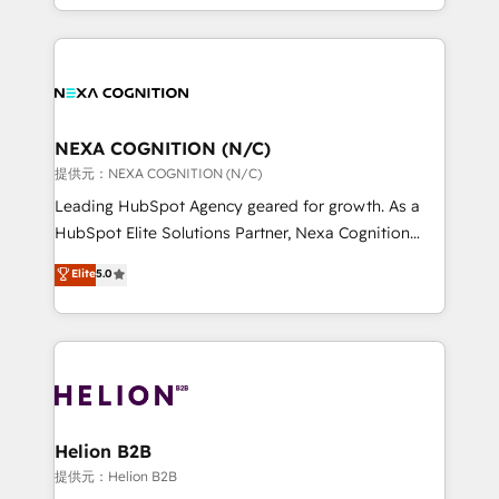
to HubSpot New lead generation strategies Time-
implementation. And we deliver best practice across
saving automations Fresh growth campaigns Robust
the whole HubSpot platform, covering marketing,
help desk Unified revenue operations Dynamic
sales, service, CMS and integrations. We work with
website development Award-winning creative
all businesses, from start-up to Enterprise, and have
design We live and breathe HubSpot and are ready
delivered the largest HubSpot implementations in
to take on real challenges!
the world. Our human approach to digital
NEXA COGNITION (N/C)
transformation is designed for businesses who want
提供元：NEXA COGNITION (N/C)
to grow. And we're passionate about APAC
Leading HubSpot Agency geared for growth. As a
businesses leading the world in technology, agility
HubSpot Elite Solutions Partner, Nexa Cognition
and productivity. We also have a proven track
ranks in the top 1% of global HubSpot Partners and
Elite
5.0
record migrating businesses from CRM & Marketing
has been one of the longest-standing partners since
Platforms such as Salesforce, Dynamics, Pipedrive,
2012. We empower businesses to harness the full
and Marketo onto HubSpot. Our methodology
potential of HubSpot by combining strategic
literally transforms the way the businesses we work
insights with technical excellence, we deliver
with attract and retain customers, manage their
bespoke HubSpot solutions tailored to drive
business people and processes, and how they
measurable growth and operational efficiency. Why
service their customers.
Choose Nexa Cognition? 🚀 HubSpot Expertise: Our
Helion B2B
certified team specialises in CRM implementation,
提供元：Helion B2B