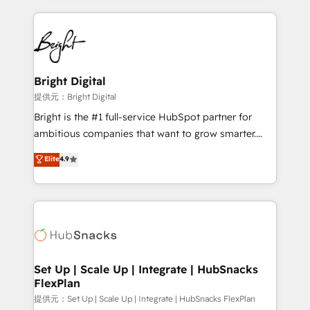
Growth-Driven Design Agency of the Year 🏆2015
automation, integration, and AI innovation to deliver
Became the 5th Agency to reach Diamond 🏆2014
lasting impact. We specialize in: • Turnkey and end-
HubSpot COS Performance Award 🏆2014 HubSpot
to-end HubSpot implementations • Onboarding for
COS Design Award 🏆2013 HubSpot Marketplace
Sales, Service, Marketing & Content Hubs • AI voice
Provider of the Year 🏆2011 Became a HubSpot
and chat agents, predictive automation, and smart
Bright Digital
Partner 📆Founded in 1997
workflows • Salesforce + HubSpot integration •
提供元：Bright Digital
RevOps and AI-driven sales enablement • Website
Bright is the #1 full-service HubSpot partner for
design and CMS development • ERP integration: SAP,
ambitious companies that want to grow smarter.
NetSuite, Microsoft Dynamics, … • Data cleansing
From HubSpot onboarding, to training, from
Elite
4.9
and CRM migration from any platform •
developing a new website to lead generation and
Client/member portals built on HubSpot • Custom
digital marketing; we do it all (and with great
and complex integrations: SAM.gov, GovWin,
results)! In short, our services include: - HubSpot
QuickBooks, PandaDoc, ClickUp, Shopify, Mapsly,
consultancy: onboarding, training, data migration -
WooCommerce, BuilderTrend, and more Experience
HubSpot development: websites, custom modules,
the difference — reach out to see how AI + HubSpot
integrations - Marketing & sales solutions: digital
can transform your business.
marketing, advertising, campaigns, content and
Set Up | Scale Up | Integrate | HubSnacks
FlexPlan
design We connect people, data and technology to
improve customer experiences. With our bright
提供元：Set Up | Scale Up | Integrate | HubSnacks FlexPlan