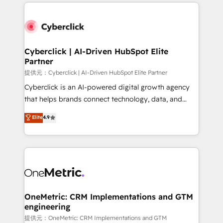
website, or build your new one.
Cyberclick | AI-Driven HubSpot Elite
Partner
提供元：Cyberclick | AI-Driven HubSpot Elite Partner
Cyberclick is an AI-powered digital growth agency
that helps brands connect technology, data, and
creativity to achieve measurable results. Founded in
Elite
4.9
Barcelona and operating across Spain, LATAM, and
the UK, we support global companies in building
smarter marketing, sales, and customer success
strategies. As the only HubSpot Elite Partner in
Iberia (Spain & Portugal), we combine human insight
with intelligent automation to drive sustainable
growth. Our multidisciplinary team designs solutions
OneMetric: CRM Implementations and GTM
engineering
that simplify complexity, boost performance, and
turn innovation into real impact. 🌍 Highlights •
提供元：OneMetric: CRM Implementations and GTM