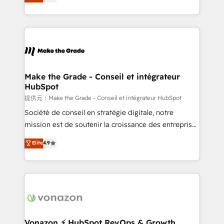
HubSpot un vrai levier de performance pour votre
organisation. Cela passe par la compréhension de
vos processus, la fiabilisation de vos données et
l'alignement de vos équipes — avant même d'ouvrir
la plateforme. Nos domaines d'intervention : -
Intégration & paramétrage HubSpot - Migration CRM
& reprise de données - Stratégie RevOps &
Make the Grade - Conseil et intégrateur
HubSpot
alignement Marketing / Sales - Data, reporting &
tableaux de bord - Onboarding, audit &
提供元：Make the Grade - Conseil et intégrateur HubSpot
optimisation - Intégrations métiers (ERP, téléphonie,
Société de conseil en stratégie digitale, notre
e-commerce) - Formation & accompagnement au
mission est de soutenir la croissance des entreprises
changement Nous intervenons auprès des PME, ETI
B2B à travers l’acquisition de nouveaux clients,
Elite
4.9
et grandes entreprises en France et à l'international,
l'intégration CRM et le développement des revenus
dans des secteurs variés : SaaS, immobilier,
auprès de vos comptes existants. En France et à
industrie, éducation, banque & assurance, transport
l'international, nous travaillons avec des ETI
& logistique.
ambitieuses, des grands groupes voulant aller au-
delà d’une simple transformation digitale et des
startups florissantes. Nos 3 grandes expertises sont :
➤ L’intégration de CRM et de méthodologie RevOps
Vonazon ⚡ HubSpot RevOps & Growth