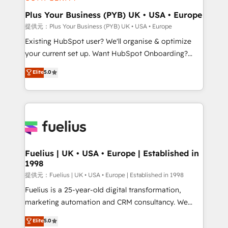
HubSpot Content Hub, WordPress development,
B2B SEO, paid media, and content. We work with
Plus Your Business (PYB) UK • USA • Europe
enterprise and growth-led companies across
提供元：Plus Your Business (PYB) UK • USA • Europe
technology, professional services, financial services
Existing HubSpot user? We'll organise & optimize
and industrial sectors. Offices in Johannesburg, Cape
your current set up. Want HubSpot Onboarding?
Town and London. 500+ HubSpot CRM
We'll customise your CRM & automate your business
Elite
5.0
implementations delivered. AI visibility coverage
processes. Welcome to our Profile! We can help
across ChatGPT, Claude, Perplexity, Gemini and
with... • CRM implementation, reports & workflows,
Google AI Overviews. HubSpot Impact Award -
and team training • CRM migration: Salesforce,
Customer First HubSpot Impact Award - Integrations
Pipedrive, Dynamics etc • Technical projects inc.
Innovation HubSpot Impact Award - Platform
Custom API integrations A little about us... • Boutique
Migration Excellence HubSpot Impact Award -
'Elite' Team (12 super skilled members) • 150+ Clients
Platform Excellence 35+ full-time HubSpot
for Sales Hub, Marketing Hub, Service Hub, Data
Fuelius | UK • USA • Europe | Established in
professionals.
1998
Hub and Website (CMS) • ISO/IEC 27001:2022, ISO
9001:2015 and now... ISO 42001: 2023 certified •
提供元：Fuelius | UK • USA • Europe | Established in 1998
Exclusive AI 'GuardHub' governance framework,
Fuelius is a 25-year-old digital transformation,
based on ISO 42001 - helping you 'organise
marketing automation and CRM consultancy. We
complexity' 𝗥𝗲𝗮𝗱𝘆 𝗳𝗼𝗿 𝘁𝗵𝗲 𝗻𝗲𝘅𝘁 𝘀𝘁𝗲𝗽? Click the
enable mid-market and enterprise clients to
Elite
5.0
👈 '𝗖𝗼𝗻𝘁𝗮𝗰𝘁 𝗯𝘂𝘀𝗶𝗻𝗲𝘀𝘀' button to get in touch
maximise their return from digital and fuel their