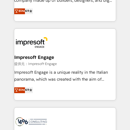
company made up of builders, designers, and big
years as a HubSpot partner. • 2023 Impact Awards:
thinkers. We blend strategy, design, and
Elite
4.9
Platform Migration Excellence. • Top 3 Partner of the
development—always fueled by curiosity—to turn
Year LATAM 2022, 2023, 2024, 2025. • Partner of the
ideas, opportunities, and challenges into meaningful
Year 2024. • Organizer of Aliados.ai (AI, marketing &
experiences. To us, technology is more than just
tech global congress). 👉 Ready to scale your
code; it’s about creating things that are useful, cool,
business with HubSpot? Let Cebra’s experts help
and—most importantly—simple. That’s why we lean
you grow faster, smarter, and with impact.
into bold ideas and shape them into thoughtful
products and strategies that actually make a
Impresoft Engage
difference.
提供元：Impresoft Engage
Impresoft Engage is a unique reality in the Italian
panorama, which was created with the aim of
putting Customer Experience at the center by
Elite
4.9
creating digital environments capable of integrating
people, processes and data. We offer the best
digital solutions on the market, ranging from CRM
processes and technologies to digital strategy, from
marketing automation to online and offline sales
processes through Customer Service Management,