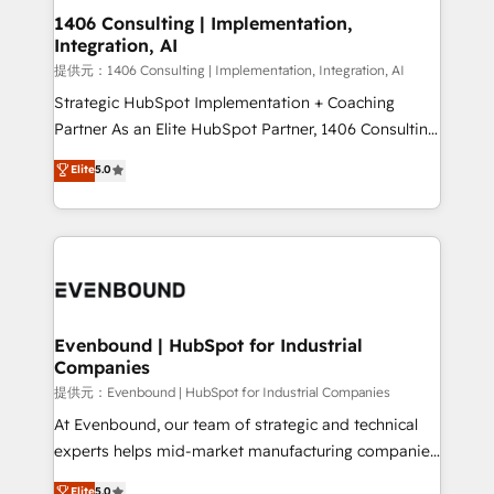
allowing companies to optimize processes and meet
1406 Consulting | Implementation,
Integration, AI
the needs of the customer. We are part of Impresoft
Group, a group of specialized and complementary
提供元：1406 Consulting | Implementation, Integration, AI
companies that divide their offer into 4
Strategic HubSpot Implementation + Coaching
Competence Centers: Smart Manufacturing,
Partner As an Elite HubSpot Partner, 1406 Consulting
Customer First, Enabling Technologies & Security.
helps mid-market revenue teams transform how
Elite
5.0
The synergies generated by these integrations,
they sell, market, and serve. We don't just build your
together with the combination of talents, skills,
HubSpot—we teach your team to own it, then stay
solutions and services, have allowed the group to
to help you keep winning. What We Do ⚙️ CRM
build an unrivaled offering portfolio on the market
Implementations across Marketing, Sales, Service,
to accompany companies on their digital
Data & Content 📈 Sales & Marketing Alignment +
transformation journey.
Revenue Team Enablement 🤖 Breeze AI & Custom
Agent Creation 🔄 Custom Integrations & Data
Evenbound | HubSpot for Industrial
Companies
Migration Why 1406 We become part of your team.
Your team learns while we build. We fix what others
提供元：Evenbound | HubSpot for Industrial Companies
broke. Built for mid-market reality—practical
At Evenbound, our team of strategic and technical
solutions that work with your actual headcount and
experts helps mid-market manufacturing companies
constraints. By the Numbers 🏆 Top 1% of all
achieve real growth. We specialize in delivering
Elite
5.0