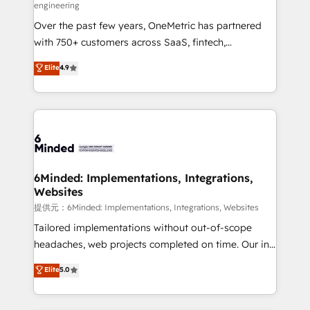
engineering
HubSpot Partner since 2012 • 2022 EMEA Impact
Over the past few years, OneMetric has partnered
Award: Best Integration • 150+ successful HubSpot
with 750+ customers across SaaS, fintech,
projects • Clients in 30+ industries • Proprietary
healthcare, real estate, and other industries. With
technology for integrations • Multilingual team:
Elite
4.9
150+ HubSpot-certified experts, we deliver scalable
English, Spanish, Portuguese & Italian 👉 Grow
solutions to complex GTM and RevOps challenges.
smarter with AI and HubSpot.
Our Expertise 🔹 Onboarding & Implementation:
Accredited HubSpot Partner, ensuring smooth setup
tailored to your GTM motion. 🔹 Migrations:
Accredited HubSpot Partner, ensuring migration
from other CRMs to HubSpot without data loss or
6Minded: Implementations, Integrations,
Websites
downtime. 🔹 RevOps Strategy: Align teams,
processes, and data to drive revenue efficiency. 🔹
提供元：6Minded: Implementations, Integrations, Websites
Integrations: Connect HubSpot with your tech stack
Tailored implementations without out-of-scope
for better adoption. 🔹 Custom Solutions: Build
headaches, web projects completed on time. Our in-
tailored apps, workflows, and configurations. We are
house team of certified CRM architects, experts,
Elite
5.0
SOC 2 Type II and ISO 27001 certified, reinforcing
developers, designers, and marketers handles all
our commitment to data security and compliance. At
aspects of your HubSpot. ✨ 400+ global clients ✨
OneMetric, we help revenue teams focus on the