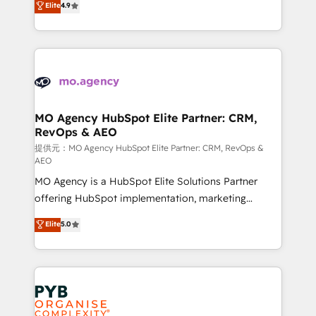
Elite
4.9
to your needs and sales objectives. With 125+
migrate, replatform, and scale smarter. We specialize
certifications, we are part of the most certified
in high-impact CRM and CMS migrations and
Canadian agencies, and we both hold Onboarding
onboarding from platforms like Salesforce, NetSuite,
Accreditations. Based in Canada (coast to coast), our
Zoho, Pardot, Marketo, Microsoft Dynamics, Wix,
services are offered in both English & French.
WordPress and legacy CRMs, turning fragmented
systems into unified, growth-ready HubSpot
architectures that accelerate revenue operations and
MO Agency HubSpot Elite Partner: CRM,
RevOps & AEO
performance. - Multi-object CRM migration, cleanup,
and implementation. - Pre-built and custom
提供元：MO Agency HubSpot Elite Partner: CRM, RevOps &
AEO
integrations across your full tech stack. - Custom
MO Agency is a HubSpot Elite Solutions Partner
object setup, CMS builds, and full-funnel automation.
offering HubSpot implementation, marketing
- Dashboards, lifecycle campaigns, and lead
automation, CRM and RevOps consulting, data
nurturing sequences. - Cross-hub setup across
Elite
5.0
architecture, sales enablement, lifecycle automation,
Marketing, Sales, Operations, and Service Hubs. -
lead scoring and revenue reporting. HubSpot,
Ongoing optimization, managed support, and
Salesforce and integrated enterprise stacks. Digital
scalable retainers. Let’s make HubSpot your most
Marketing, Answer Engine Optimisation, and
powerful growth engine. Built to convert, scale, and
Generative Engine Optimisation (AI Search),
drive results.