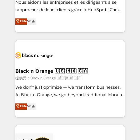
Nous aidons les entreprises et les dirigeants à se
business services. We prepare a customized
rapprocher de leurs clients grâce à HubSpot ! Chez
business case that demonstrates the value and
DIGITALISIM, nous avons l'intime conviction que la
Elite
5.0
impact of your digital transformation, including a
réussite des entreprises passe par l’innovation web,
detailed financial rationale with a focus on ROI and
le marketing digital, et la relation client ! C'est
TCO. As a trusted extension of your team, we
pourquoi, nos experts sont à la fois capables de
believe in the power of partnership. Together, we
gérer votre projet de création de site internet, votre
embark on a transformational journey that sets your
référencement, votre stratégie digitale et le pilotage
business up for long-term success. Unlock your
et l'intégration d'HubSpot ! Les grandes phases d'un
business. If not now, when?
projet HubSpot avec DIGITALISIM : 🧽 Nettoyage,
Black n Orange 🇺🇸 🇲🇽 🇨🇦
migration et intégration des bases de données. 🚀
提供元：Black n Orange 🇺🇸 🇲🇽 🇨🇦
Développement des interfaces avec vos logiciels
We don’t just optimize — we transform businesses.
métiers ⚙️ Configuration de la plateforme HubSpot
At Black n Orange, we go beyond traditional Inbound
📈 Configuration de rapports et tableaux de bord 🤝
Marketing with our exclusive methodologies:
Elite
5.0
Book Process & Guidelines utilisateurs 🎓
BOOMS and BOOST. Together, they form a powerful
Formations des utilisateurs
combination that has driven success for over 800
businesses worldwide. As Elite HubSpot Partners, we
specialize in crafting high-performance growth
strategies that integrate data-driven marketing,