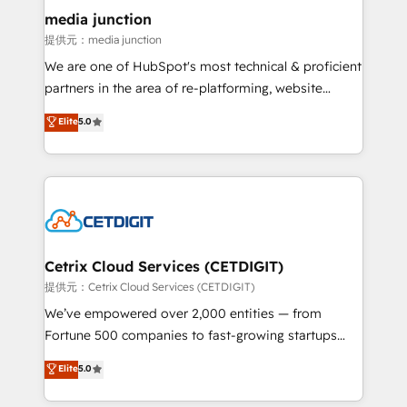
Mexico, USA, and Portugal—we've executed over a
media junction
hundred successful operations. Our approach,
提供元：media junction
rooted in RevOps principles, integrates analysis,
We are one of HubSpot's most technical & proficient
training, planning, and qualification. Leveraging
partners in the area of re-platforming, website
technology, data analytics, CRM optimization, and
design & development. We specialize in multi-hub
Elite
5.0
inbound marketing tactics, we focus on
implementations for mid-market & enterprise
understanding, nurturing, and converting leads.
companies. We are woman-owned, powered by
Partner with us to unlock your business's full
coffee, and we ❤️ dogs. We produce award-winning
potential and achieve sustained growth in today's
work for our clients. 🏆2023 Technical Expertise
competitive market.
Impact Award 🏆2022 Technical Expertise Impact
Award 🏆2022 Platform Migration Excellence Impact
Award 🏆2020 Elite Solutions Partner 🏆2019
Cetrix Cloud Services (CETDIGIT)
Integrations HubSpot Impact Award 🏆2019
提供元：Cetrix Cloud Services (CETDIGIT)
Marketing Enablement HubSpot Impact Award 🏆
We’ve empowered over 2,000 entities — from
2018 Website Design HubSpot Impact Award 🏆2017
Fortune 500 companies to fast-growing startups
Website Design HubSpot Impact Award 🏆2016
and nonprofits — to streamline operations, scale
Elite
5.0
Growth-Driven Design Agency of the Year 🏆2016
revenue, and unlock the full potential of HubSpot.
Sales Enablement HubSpot Impact Award 🏆2015
With deep technical and industry expertise, we fuse