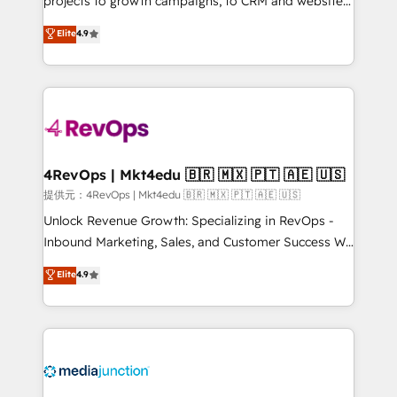
projects to growth campaigns, to CRM and websites.
HubSpot experts backed by over 10+ years of
Hire an agency that's experienced in every inch of
Elite
4.9
HubSpot experience ✔️Flexible pricing models —
HubSpot and willing to work hand-in-hand with your
Hourly-fee (assigned one Dedicated HubSpot
team to simplify the complex and build a better
Admin); Monthly-fee (HubSpot Admin + Project
experience for your team and customers.
Manager); and Fixed Project Cost (as per
requirement). ✔️Helped over 25,000+ customers so
far with our HubSpot solutions. ✔️Bespoke apps &
on-demand bundle services. Connect with us today!
4RevOps | Mkt4edu 🇧🇷 🇲🇽 🇵🇹 🇦🇪 🇺🇸
提供元：4RevOps | Mkt4edu 🇧🇷 🇲🇽 🇵🇹 🇦🇪 🇺🇸
Unlock Revenue Growth: Specializing in RevOps -
Inbound Marketing, Sales, and Customer Success We
specialize in driving revenue growth for companies
Elite
4.9
across industries through tailored marketing, sales,
and customer success strategies, utilizing RevOps
methodologies. As Latin America's largest HubSpot
partner and a global leader in education market, we
offer unparalleled insights. Operating in five
countries—Brazil, UAE (Abu Dhabi/Dubai/Sharjah),