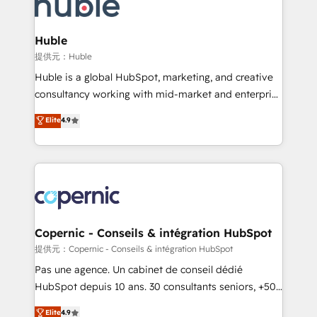
skills, processes, and internal team you need to
CRM Migrations using our in-house "HubScrub" Tool.
attract the right buyers, close deals faster, and grow
without outside dependencies. You’ll learn how to: •
Huble
Set up, audit, and organize your HubSpot portal •
提供元：Huble
Get your sales team fully using HubSpot • Track
Huble is a global HubSpot, marketing, and creative
pipeline and revenue across the entire buyer journey
consultancy working with mid-market and enterprise
• Build an in-house marketing team that drives
businesses. We go beyond implementation, shaping
Elite
4.9
growth • Create content and videos that attract
the strategy, processes, and teams that turn
buyers • Use AI to scale smarter Our coaching-led
HubSpot into a genuine growth engine. Named
approach works best for companies that are done
HubSpot's Global Partner of the Year in 2024,
with outsourcing and ready to build something that
consistently ranked among their top 5 partners
lasts. So if you're ready to become the most trusted
worldwide, and with over 15 years in the ecosystem,
voice in your market, let’s talk.
Huble has built a track record that speaks for itself.
One company, one operating model, delivering
Copernic - Conseils & intégration HubSpot
across offices and consulting teams in the UK, USA,
提供元：Copernic - Conseils & intégration HubSpot
Canada, Germany, France, Belgium, Singapore, and
Pas une agence. Un cabinet de conseil dédié
South Africa. Certified compliant with ISO/IEC
HubSpot depuis 10 ans. 30 consultants seniors, +500
27001:2022 and ISO 9001:2015 across all seven
clients, un ROI mesurable. Notre mission : faire de
Elite
4.9
international offices and 175+ employees.