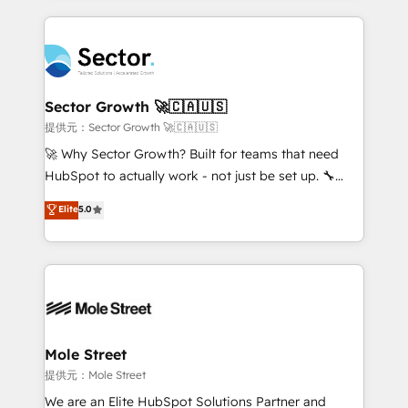
no CRM e mantêm os dados organizados, como um
integrations, custom CMS portal development,
especialista operando a plataforma 24/7. Hoje 300+
design & UX for mid to large to multi national
empresas em 13 países utilizam a Nexforce. Somos
businesses. Our teams are based in North America
a maior parceira da HubSpot na América Latina e
and APAC. We are HubSpot's top-ranked Advanced
líder no ranking global de sucesso do cliente da
Implementation Certified Partner and we contribute
Sector Growth 🚀🇨🇦🇺🇸
HubSpot.
to their advisory council. We strive to do 'good work
提供元：Sector Growth 🚀🇨🇦🇺🇸
with good people' and have worked with incredible
🚀 Why Sector Growth? Built for teams that need
brands. You can see some of them on our website,
HubSpot to actually work - not just be set up. 🔧
along with plenty of case studies.
HubSpot Experts: Onboarding, migrations,
Elite
5.0
automation, and training built for adoption. ⚡ Highly
Technical Execution: ERP, EMR and Custom
Integrations; complex builds delivered in weeks, not
months. 🤖 AI Consulting & Agents: AI-powered
workflows; automation agents; process optimization
inside HubSpot. 🏆 Industry Experience: 🏥
Healthcare: HIPAA implementations; secure data
Mole Street
workflows 💼 Financial Services: compliant
提供元：Mole Street
workflows; audit-ready reporting ⚖️ Legal: client
We are an Elite HubSpot Solutions Partner and