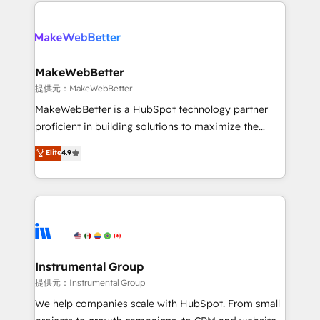
service creative agencies in the HubSpot
addicts to HubSpot evangelists 🧡 Don't hire a
ecosystem, we blend strategy, technology, & award-
marketing agency for an Ops problem. Don't hire a
winning design to build scalable, globally
technical agency for a growth problem. Hire a
regionalized HubSpot websites, integrated
partner built to solve both.
marketing campaigns, & RevOps frameworks that
MakeWebBetter
fuel long-term success We connect the entire
提供元：MakeWebBetter
customer lifecycle through seamless integrations,
MakeWebBetter is a HubSpot technology partner
ensure long-term adoption with change-
proficient in building solutions to maximize the
management programs, and align marketing, sales,
operational efficiency of HubSpot. The fastest-
Elite
4.9
and service to drive sustainable growth With 6 key
growing tech-enabler & facilitator, MakeWebBetter,
HubSpot accreditations and experience across
hands you the blend of HubSpot expertise &
hundreds of organizations in dozens of industries,
eminent solutions & integrations. Trust us to
there’s a good chance one of our globally integrated
streamline your HubSpot experience. 🚀HubSpot
teams has worked with clients just like you Let’s
Elite Partners with 10+ years of HubSpot experience
explore whether S2 is the partner you’ve been
🤝HubSpot Premier Integration partner 🤝Google
looking for...and get your next big initiative moving!
Premier Partner 2023 🌟5 HubSpot Accreditations 🌟
Instrumental Group
Won HubSpot Theme Challenge 2021 🌟INBOUND’19
提供元：Instrumental Group
HubSpot Rising Star Why us? Harnessing the full
We help companies scale with HubSpot. From small
potential of the powerful HubSpot CRM. ✔️A team of