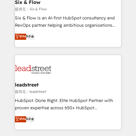
helps the following industries: logistics & 3PL, home
Six & Flow
improvement & construction, branding and
提供元：Six & Flow
commercialization, real estate, health, education,
Six & Flow is an AI-first HubSpot consultancy and
SaaS, Software Dev & IT and consulting, make the
RevOps partner helping ambitious organisations
most out of their HubSpot experience operating in
grow with clarity, confidence, and intelligence.
Elite
5.0
the United States, EU, UAE, Mexico and Latin
Operating across the UK, Netherlands, Ireland, and
America. From casual user to super fan: make
Canada, we’ve delivered thousands of successful
HubSpot an experience you LOVE!
HubSpot projects for mid-market and enterprise
clients worldwide, with over 10 years experience. We
combine HubSpot, data, and AI to design connected
go-to-market systems that align people, process,
and technology for predictable, scalable revenue
leadstreet
growth. Our expertise spans RevOps, CRM and data
提供元：leadstreet
architecture, AI enablement, and strategic marketing,
HubSpot. Done Right. Elite HubSpot Partner with
delivered through our proprietary FLAIR framework
proven expertise across 650+ HubSpot
for responsible AI adoption. As a HubSpot Elite
implementations. With 12+ years of HubSpot
Elite
5.0
Partner and ISO 27001:2022 certified consultancy,
experience, we help you use the HubSpot platform
we blend strategy, creativity, and technology to help
to its fullest capacity, improve your current HubSpot
organisations scale smarter and grow stronger.