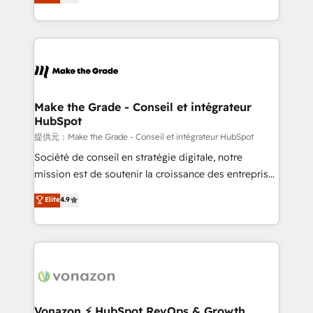
HubSpot un vrai levier de performance pour votre
organisation. Cela passe par la compréhension de
vos processus, la fiabilisation de vos données et
l'alignement de vos équipes — avant même d'ouvrir
la plateforme. Nos domaines d'intervention : -
Intégration & paramétrage HubSpot - Migration CRM
& reprise de données - Stratégie RevOps &
Make the Grade - Conseil et intégrateur
HubSpot
alignement Marketing / Sales - Data, reporting &
tableaux de bord - Onboarding, audit &
提供元：Make the Grade - Conseil et intégrateur HubSpot
optimisation - Intégrations métiers (ERP, téléphonie,
Société de conseil en stratégie digitale, notre
e-commerce) - Formation & accompagnement au
mission est de soutenir la croissance des entreprises
changement Nous intervenons auprès des PME, ETI
B2B à travers l’acquisition de nouveaux clients,
Elite
4.9
et grandes entreprises en France et à l'international,
l'intégration CRM et le développement des revenus
dans des secteurs variés : SaaS, immobilier,
auprès de vos comptes existants. En France et à
industrie, éducation, banque & assurance, transport
l'international, nous travaillons avec des ETI
& logistique.
ambitieuses, des grands groupes voulant aller au-
delà d’une simple transformation digitale et des
startups florissantes. Nos 3 grandes expertises sont :
➤ L’intégration de CRM et de méthodologie RevOps
Vonazon ⚡ HubSpot RevOps & Growth