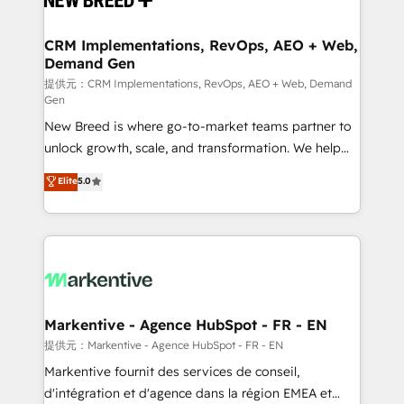
定の代行ではなく、設計の責任」を引き受け、部門横断
technical development team. - 19 HubSpot-certified
の統合・浸透・変革管理を実行します。 ▸ CMS戦略設
trainers to drive platform adoption. 📈 Revenue
CRM Implementations, RevOps, AEO + Web,
計・構築：リード獲得・CVR・SEOを前提にした情報設
Demand Gen
Generation - Full-funnel marketing and high-
計・導線設計・テンプレート設計をContent Hubで一体
performance advertising via Point Success Media. -
提供元：CRM Implementations, RevOps, AEO + Web, Demand
Gen
提供。 ▸ 既存CRM・MAからの移行支援：Salesforce・
Expert deployment of Breeze AI and custom agents
Marketo・Pardot等からの移行、カスタム設計、履歴
New Breed is where go-to-market teams partner to
to automate growth. 🏆 Elite Excellence - 8 platform
データ移行と活用設計まで。 ▸ AEO対応：ChatGPT・
unlock growth, scale, and transformation. We help
accreditations and deep HIPAA-compliance
Perplexity等のAI検索からの流入・引用を前提にコンテ
companies activate HubSpot’s AI-powered
expertise. - A team of 250+ experts dedicated to
Elite
5.0
ンツとサイト構造を最適化。 🏆 なぜ100incを選ぶの
customer platform and operationalize HubSpot’s
your resilient growth.
か？ ✓ HubSpot Eliteパートナー認定 ✓ HubSpotアワ
Loop Marketing framework through expert-led
ード受賞・HUGリーダー ✓ ISO27001:2022 /
services, smart agents, and purpose-built apps,
ISO9001:2015 取得 ✓ 400社以上の導入実績 ✓
tailored to your business. Together, we unlock
HubSpot大百科 出版 CRM・AI活用に関するご相談、現
results, fast. ⚙️CRM & RevOps: Align all Hubs to your
状整理の壁打ちなど、構想段階からお気軽にお問い合わ
buyer journey for clean data, scalability, & reporting.
せください。
🎯Demand Gen & ABM: Drive pipeline with inbound,
Markentive - Agence HubSpot - FR - EN
ABM, AEO, SEO, & paid media. 👩‍💻Web Design:
提供元：Markentive - Agence HubSpot - FR - EN
Build high-performing websites with UX, messaging,
Markentive fournit des services de conseil,
& conversion strategy that drive results. 🤖AI
d'intégration et d'agence dans la région EMEA et