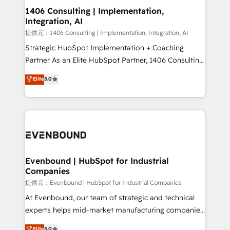
allowing companies to optimize processes and meet
1406 Consulting | Implementation,
Integration, AI
the needs of the customer. We are part of Impresoft
Group, a group of specialized and complementary
提供元：1406 Consulting | Implementation, Integration, AI
companies that divide their offer into 4
Strategic HubSpot Implementation + Coaching
Competence Centers: Smart Manufacturing,
Partner As an Elite HubSpot Partner, 1406 Consulting
Customer First, Enabling Technologies & Security.
helps mid-market revenue teams transform how
Elite
5.0
The synergies generated by these integrations,
they sell, market, and serve. We don't just build your
together with the combination of talents, skills,
HubSpot—we teach your team to own it, then stay
solutions and services, have allowed the group to
to help you keep winning. What We Do ⚙️ CRM
build an unrivaled offering portfolio on the market
Implementations across Marketing, Sales, Service,
to accompany companies on their digital
Data & Content 📈 Sales & Marketing Alignment +
transformation journey.
Revenue Team Enablement 🤖 Breeze AI & Custom
Agent Creation 🔄 Custom Integrations & Data
Evenbound | HubSpot for Industrial
Companies
Migration Why 1406 We become part of your team.
Your team learns while we build. We fix what others
提供元：Evenbound | HubSpot for Industrial Companies
broke. Built for mid-market reality—practical
At Evenbound, our team of strategic and technical
solutions that work with your actual headcount and
experts helps mid-market manufacturing companies
constraints. By the Numbers 🏆 Top 1% of all
achieve real growth. We specialize in delivering
Elite
5.0