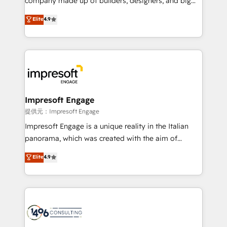
company made up of builders, designers, and big
years as a HubSpot partner. • 2023 Impact Awards:
thinkers. We blend strategy, design, and
Elite
4.9
Platform Migration Excellence. • Top 3 Partner of the
development—always fueled by curiosity—to turn
Year LATAM 2022, 2023, 2024, 2025. • Partner of the
ideas, opportunities, and challenges into meaningful
Year 2024. • Organizer of Aliados.ai (AI, marketing &
experiences. To us, technology is more than just
tech global congress). 👉 Ready to scale your
code; it’s about creating things that are useful, cool,
business with HubSpot? Let Cebra’s experts help
and—most importantly—simple. That’s why we lean
you grow faster, smarter, and with impact.
into bold ideas and shape them into thoughtful
products and strategies that actually make a
Impresoft Engage
difference.
提供元：Impresoft Engage
Impresoft Engage is a unique reality in the Italian
panorama, which was created with the aim of
putting Customer Experience at the center by
Elite
4.9
creating digital environments capable of integrating
people, processes and data. We offer the best
digital solutions on the market, ranging from CRM
processes and technologies to digital strategy, from
marketing automation to online and offline sales
processes through Customer Service Management,