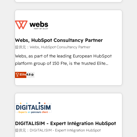
solve all your HubSpot challenges and improve user
sales, and service hubs • Built-in flexibility for
adoption, sales process and marketing results.
startups to global brands
Services 📚 Onboarding your team to HubSpot for
the first time 🔧 Designing and optimising your
HubSpot set-up for better results 🌐 Website design
and build using HubSpot 🔌 Integrating HubSpot
Webs, HubSpot Consultancy Partner
with other systems 🎓 Training your teams to be
提供元：Webs, HubSpot Consultancy Partner
HubSpot pros 📊 Lead generation services using
Webs, as part of the leading European HubSpot
HubSpot Why us? - SIX HubSpot Accreditations -
platform group of 150 Fte, is the trusted Elite
awarded by HubSpot after a rigorous process for
HubSpot CRM Partner offering you a roadmap on
Elite
4.8
CRM, Solutions Architecture, Onboarding , Data
maximizing EBITDA and achieving Commercial
Migration, Custom Integration & Platform
Excellence. With our targeted processes, we
Enablement -Onboarded over 500 businesses to
strengthen your digital transformation and minimize
HubSpot -Top 1% of partners worldwide -In-house
costs. As HubSpot's Advanced Accredited CRM
team of 25+ experts Contact us today to help you
Implementation partner, we provide expertise to
get more from your investment in HubSpot.
drive your business forward. Since 2015 we are fully
www.bbdboom.com
dedicated to HubSpot and with an experienced
DIGITALISIM - Expert Intégration HubSpot
team (50+), we work with reputable companies in
提供元：DIGITALISIM - Expert Intégration HubSpot
B2B sectors such as manufacturing, SaaS and