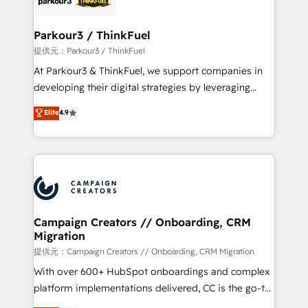
automation, and revenue intelligence to help
companies scale faster and smarter. 🔹 BOOMS:
Parkour3 / ThinkFuel
Demand generation for all your buyers With BOOMS,
提供元：Parkour3 / ThinkFuel
you invest in 100% of your buyers, accelerating your
At Parkour3 & ThinkFuel, we support companies in
growth and positioning yourself as an undisputed
developing their digital strategies by leveraging
leader. 🔹 BOOST: Optimize your digital
technologies and automating their marketing and
Elite
4.9
transformation process A methodology designed to
sales processes to generate growth. Our offer spans
implement HubSpot effectively and optimize your
from Strategy to Operations. We specialize in CRM
digital processes. 🔹 Trusted by Industry Leaders
onboarding and implementation, web design, sales
With an average rating of 4.9/5 and a proven track
& marketing automation, and digital marketing. With
record of business transformation, our growth-first
extensive experience working with tech companies
approach has helped brands dominate their
and manufacturers since 2002, we are committed to
markets.
empowering our clients and developing their
Campaign Creators // Onboarding, CRM
Migration
autonomy. Get to grips with HubSpot through
guided implementation and seamless integration of
提供元：Campaign Creators // Onboarding, CRM Migration
the CRM platform into your digital ecosystem. Would
With over 600+ HubSpot onboardings and complex
you like support in deploying your inbound
platform implementations delivered, CC is the go-to
marketing strategy? We'll provide support tailored
Elite Solutions Partner for businesses ready to