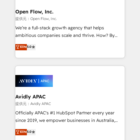
Brussels, Munich, Cologne "Köln", Paris, Amsterdam
and Stockholm Elixir is a first mover and leader
Open Flow, Inc.
when it comes to HubSpot sales and service
提供元：Open Flow, Inc.
implementations, highly renowned for our business
We’re a full-stack growth agency that helps
acumen, process (re-)design experience and a
ambitious companies scale and thrive. How? By
massive amount of success stories in this area. We
upgrading and streamlining every single revenue-
Elite
5.0
integrate HubSpot with complex solutions like SAP,
generating aspect of your business. We’re proud
MicroSoft, custom solutions,... Our company also has
HubSpot Elite Solutions Partners and devout CRM
strong experience with HubSpot UI extensions,
nerds who can harness HubSpot’s custom digital
mobile apps for Field Service Mgt and Retail
tools to improve each touchpoint of your customer
execution, CPQ, customer portals and HubSpot CMS
experience. Working hand-in-hand with your team,
developments. And we're champions when it comes
we’ll assemble a RevOps machine that drives more
to complex data migrations.
traffic, generates better leads and crushes your
Avidly APAC
revenue goals. We've worked with thousands of
提供元：Avidly APAC
HubSpot customers and we'd love to work with you
Officially APAC's #1 HubSpot Partner every year
too! Clients come to us for: Advanced CRM solutions
since 2019, we empower businesses in Australia,
System Integrations both Custom and Native to
New Zealand, and globally to realise their full
Elite
5.0
HubSpot Data System Migrations between systems
potential through enterprise HubSpot CRM