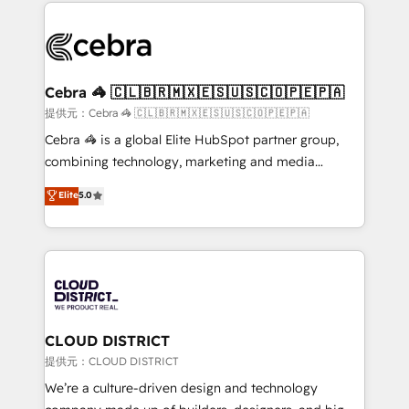
100+ seamless migrations from 15+ different CRMs
OneMetric that matters most: revenue.
✨ 100,000+ hours in HubSpot projects, 75+ full Hub
implementations, and 5,000+ pages ✨ CS: Clients
generating 7-digit MRR from inbound campaigns ✨
CS: 245% organic growth & +751% new visitors for a
Cebra 🦓 🇨🇱🇧🇷🇲🇽🇪🇸🇺🇸🇨🇴🇵🇪🇵🇦
full-funnel HubSpot project ✨ CS: 415% conversion
提供元：Cebra 🦓 🇨🇱🇧🇷🇲🇽🇪🇸🇺🇸🇨🇴🇵🇪🇵🇦
boost with a new HubSpot site Recognized leaders:
Cebra 🦓 is a global Elite HubSpot partner group,
🏆 HubSpot Platform Migration Impact Award 🏆
combining technology, marketing and media
Clutch HubSpot Global Leader 🏆 Finalist: HubSpot
expertise across Latin America and Southern
Elite
5.0
Inbound Campaign of the Year 🏆 Gold AVA Digital
Europe, with teams across 7 countries. Born in Chile,
Award for Best Website 🌟 Accreditations: CRM
we combine local insight with international reach to
Implementation, HubSpot Content Experience, CRM
help businesses grow through technology, creativity,
Data Migration & Custom Integration
AI and strategy. For over 12 years, we’ve delivered
500+ HubSpot implementations, building end-to-
end solutions that integrate CRM, AI automation,
inbound and loop marketing, content, and digital
CLOUD DISTRICT
creativity. Our multicultural team works in Spanish,
提供元：CLOUD DISTRICT
Portuguese, and English to design scalable strategies
We’re a culture-driven design and technology
that drive measurable growth. 🌎 Highlights: • 10+