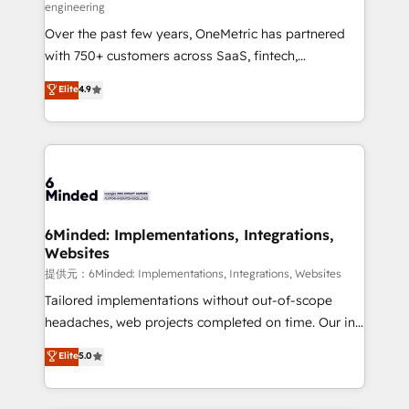
engineering
HubSpot Partner since 2012 • 2022 EMEA Impact
Over the past few years, OneMetric has partnered
Award: Best Integration • 150+ successful HubSpot
with 750+ customers across SaaS, fintech,
projects • Clients in 30+ industries • Proprietary
healthcare, real estate, and other industries. With
technology for integrations • Multilingual team:
Elite
4.9
150+ HubSpot-certified experts, we deliver scalable
English, Spanish, Portuguese & Italian 👉 Grow
solutions to complex GTM and RevOps challenges.
smarter with AI and HubSpot.
Our Expertise 🔹 Onboarding & Implementation:
Accredited HubSpot Partner, ensuring smooth setup
tailored to your GTM motion. 🔹 Migrations:
Accredited HubSpot Partner, ensuring migration
from other CRMs to HubSpot without data loss or
6Minded: Implementations, Integrations,
Websites
downtime. 🔹 RevOps Strategy: Align teams,
processes, and data to drive revenue efficiency. 🔹
提供元：6Minded: Implementations, Integrations, Websites
Integrations: Connect HubSpot with your tech stack
Tailored implementations without out-of-scope
for better adoption. 🔹 Custom Solutions: Build
headaches, web projects completed on time. Our in-
tailored apps, workflows, and configurations. We are
house team of certified CRM architects, experts,
Elite
5.0
SOC 2 Type II and ISO 27001 certified, reinforcing
developers, designers, and marketers handles all
our commitment to data security and compliance. At
aspects of your HubSpot. ✨ 400+ global clients ✨
OneMetric, we help revenue teams focus on the