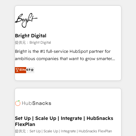
Growth-Driven Design Agency of the Year 🏆2015
automation, integration, and AI innovation to deliver
Became the 5th Agency to reach Diamond 🏆2014
lasting impact. We specialize in: • Turnkey and end-
HubSpot COS Performance Award 🏆2014 HubSpot
to-end HubSpot implementations • Onboarding for
COS Design Award 🏆2013 HubSpot Marketplace
Sales, Service, Marketing & Content Hubs • AI voice
Provider of the Year 🏆2011 Became a HubSpot
and chat agents, predictive automation, and smart
Bright Digital
Partner 📆Founded in 1997
workflows • Salesforce + HubSpot integration •
提供元：Bright Digital
RevOps and AI-driven sales enablement • Website
Bright is the #1 full-service HubSpot partner for
design and CMS development • ERP integration: SAP,
ambitious companies that want to grow smarter.
NetSuite, Microsoft Dynamics, … • Data cleansing
From HubSpot onboarding, to training, from
Elite
4.9
and CRM migration from any platform •
developing a new website to lead generation and
Client/member portals built on HubSpot • Custom
digital marketing; we do it all (and with great
and complex integrations: SAM.gov, GovWin,
results)! In short, our services include: - HubSpot
QuickBooks, PandaDoc, ClickUp, Shopify, Mapsly,
consultancy: onboarding, training, data migration -
WooCommerce, BuilderTrend, and more Experience
HubSpot development: websites, custom modules,
the difference — reach out to see how AI + HubSpot
integrations - Marketing & sales solutions: digital
can transform your business.
marketing, advertising, campaigns, content and
Set Up | Scale Up | Integrate | HubSnacks
FlexPlan
design We connect people, data and technology to
improve customer experiences. With our bright
提供元：Set Up | Scale Up | Integrate | HubSnacks FlexPlan