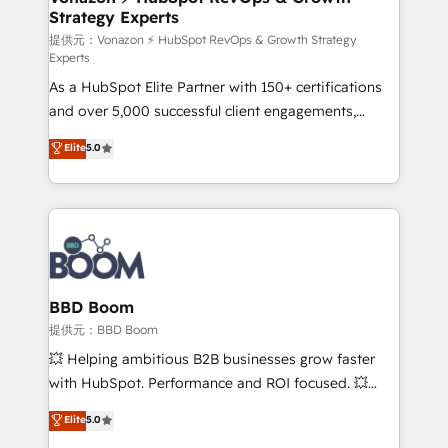
Strategy Experts
pour aligner les équipes marketing, commerciales et
support client (data migration, synchronisation API,
提供元：Vonazon ⚡ HubSpot RevOps & Growth Strategy
Experts
audit et maintenance) ➤ La création de sites internet
As a HubSpot Elite Partner with 150+ certifications
de conversion qui transforment les visiteurs en
and over 5,000 successful client engagements,
opportunités d'affaires ➤ La mise en place de
Vonazon turns marketing complexity into
stratégies d'acquisition marketing (SEO, SEA,
Elite
5.0
measurable, scalable growth. From onboarding to
inbound, automatisation marketing, ABM, IA,
enterprise-grade campaigns, our in-house team
emailing) Informations clés : - 10 ans d'expérience -
builds scalable strategies that drive long-term
100+ intégrations CRM HubSpot réussies - 40
revenue. ⚙️ HubSpot Integration & Optimization •
experts conseil - 150 certifications HubSpot
Seamless CRM, CMS, and automation setup •
cumulées
Complex platform migrations and data cleanups •
Custom APIs and third-party integrations 📈 End-to-
BBD Boom
End Revenue Acceleration • Lifecycle marketing and
提供元：BBD Boom
pipeline growth programs • Sales enablement tools
💥 Helping ambitious B2B businesses grow faster
and CRM optimization • Retention strategies with
with HubSpot. Performance and ROI focused. 💥
customer journey mapping 🏅 Elite-Level HubSpot
BBD Boom is the HubSpot partner that can help you
Elite
5.0
Execution • 750+ onboardings and 2,000+
to HubSpot Better. We work with your teams to
implementations • Deep expertise across marketing,