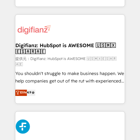
(𝘸𝘦'𝘳𝘦 𝘴𝘶𝘱𝘦𝘳 𝘳𝘦𝘴𝘱𝘰𝘯𝘴𝘪𝘷𝘦)
growth. We modernise platforms, streamline
operations that are causing inefficiencies, improve
customer experiences, integrate systems, and
supercharge revenue operations Key services: • CRM
Implementation • Systems Integration • Digital
Transformation / Web Development • RevOps &
Digifianz: HubSpot is AWESOME 🇺🇸🇲🇽
🇪🇸🇦🇷🇦🇪
Sales Consulting • Marketing Automation What
makes us different? 🚀 Top 0.5% of global HubSpot
提供元：Digifianz: HubSpot is AWESOME 🇺🇸🇲🇽🇪🇸🇦🇷
🇦🇪
agencies ⚙️ The strongest technical ability and
You shouldn't struggle to make business happen. We
integration capabilities 💼 Consultative, long-term
help companies get out of the rut with experienced,
partners who will embed ourselves into your
process-oriented teams implementing HubSpot
business, processes and systems 🏢 We specialise in
Elite
4.9
Marketing, Sales, Service, CMS and Operations Hub,
working with mid-market and enterprise
so selling and actually engaging with your customers
organisations, global organisations and those with
feels easy and pain-free. We are a top ranked
complex use cases 🏆 CRM Implementation,
HubSpot Elite Partner, winner of Rookie of the Year
Platform Enablement, Custom Integration and
and Customer First Awards, 4.9/5 rating in HubSpot
Onboarding Accredited 🔐 ISO27001 & ISO9001
Reviews and 4.9/5 rating in Clutch Reviews. Digifianz
Certified