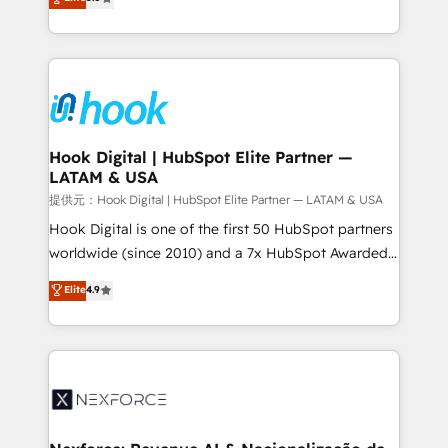
HubSpot partners 🔄 Top 5% globally in client
tailored solutions that drive results by leveraging
retention 📅 8+ years of consistent results since 2017
HubSpot’s platform and data to fuel success.
Who We Serve Revenue teams, marketing leaders,
Technical Solutions: - HubSpot Technical Consulting -
and sales ops at mid-market companies ready to
HubSpot CRM Implementation - HubSpot
move beyond spreadsheets into unified systems
Onboarding - Data Migration & Integrations -
that drive real business results.
Technical Audit & Optimization Strategic Solutions: -
Revenue Operations - Inbound Marketing -
Hook Digital | HubSpot Elite Partner —
LATAM & USA
Outbound Marketing - HubSpot CMS Website
Design & Development We empower our clients to
提供元：Hook Digital | HubSpot Elite Partner — LATAM & USA
reach their full potential by providing transparent,
Hook Digital is one of the first 50 HubSpot partners
relationship-driven support. With over 300 HubSpot
worldwide (since 2010) and a 7x HubSpot Awarded
certifications and accreditations, we deliver both the
Elite Partner. With 500+ projects across the U.S.,
Elite
4.9
technical know-how and strategic guidance you
Brazil, and LATAM, we combine global expertise with
need to succeed.
regional experience. Today, we are Brazil’s largest
HubSpot Elite Partner—trusted by companies across
the Americas to scale smarter. ⚙️ CRM
Implementation & Migration Onboarding across all
Hubs, plus migrations from Salesforce, Pipedrive, RD
Station, Freshdesk, Intercom, and more. Custom