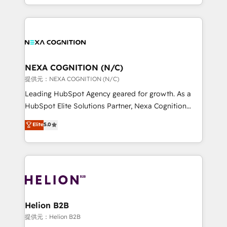
to HubSpot New lead generation strategies Time-
implementation. And we deliver best practice across
saving automations Fresh growth campaigns Robust
the whole HubSpot platform, covering marketing,
help desk Unified revenue operations Dynamic
sales, service, CMS and integrations. We work with
website development Award-winning creative
all businesses, from start-up to Enterprise, and have
design We live and breathe HubSpot and are ready
delivered the largest HubSpot implementations in
to take on real challenges!
the world. Our human approach to digital
NEXA COGNITION (N/C)
transformation is designed for businesses who want
提供元：NEXA COGNITION (N/C)
to grow. And we're passionate about APAC
Leading HubSpot Agency geared for growth. As a
businesses leading the world in technology, agility
HubSpot Elite Solutions Partner, Nexa Cognition
and productivity. We also have a proven track
ranks in the top 1% of global HubSpot Partners and
Elite
5.0
record migrating businesses from CRM & Marketing
has been one of the longest-standing partners since
Platforms such as Salesforce, Dynamics, Pipedrive,
2012. We empower businesses to harness the full
and Marketo onto HubSpot. Our methodology
potential of HubSpot by combining strategic
literally transforms the way the businesses we work
insights with technical excellence, we deliver
with attract and retain customers, manage their
bespoke HubSpot solutions tailored to drive
business people and processes, and how they
measurable growth and operational efficiency. Why
service their customers.
Choose Nexa Cognition? 🚀 HubSpot Expertise: Our
Helion B2B
certified team specialises in CRM implementation,
提供元：Helion B2B