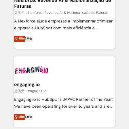
Nexforce: Revenue AI & Nacionalização de
Faturas
objects, automations, and integrations built for
growth. 🚀 AI-Driven GTM Orchestration Unify
提供元：Nexforce: Revenue AI & Nacionalização de Faturas
HubSpot with LinkedIn, WhatsApp, email, paid
A Nexforce ajuda empresas a implementar otimizar
media, and AI voice to drive pipeline. 🤖 AI Custom
e operar a HubSpot com mais eficiência e
Agent Development Deploy AI agents for
previsibilidade de receita. Combinamos Revenue
Elite
5.0
prospecting, follow-ups, service triage, and
Operations (RevOps) e Inteligência Artificial para
knowledge retrieval—built in HubSpot. ⚡ Fast-Track
estruturar processos integrar sistemas organizar
& Growth-Track Services Fast-Track: Rapid HubSpot
dados e automatizar operações. O objetivo é
onboarding in weeks Growth-Track: Unlock
transformar a HubSpot em um verdadeiro sistema
advanced optimization & adoption 📍 São Paulo, BR
operacional de receita conectando equipes
• Des Moines, IA • New York, NY
tecnologia e dados em uma operação integrada.
Também somos distribuidores oficiais da HubSpot
engaging.io
e de mais de 150 softwares globais permitindo
提供元：engaging.io
contratar e pagar a HubSpot em reais com nota
Engaging.io is HubSpot's JAPAC Partner of the Year!
fiscal no Brasil e gerar economia de até 50% na
We have been operating for over 16 years and are
contratação de softwares internacionais.
one of HubSpot's most experienced and technically
Elite
5.0
Oferecemos ainda agentes de IA especializados em
capable Agency Partners globally. We specialise in
HubSpot que automatizam tarefas executam rotinas
complex CRM migrations, implementations,