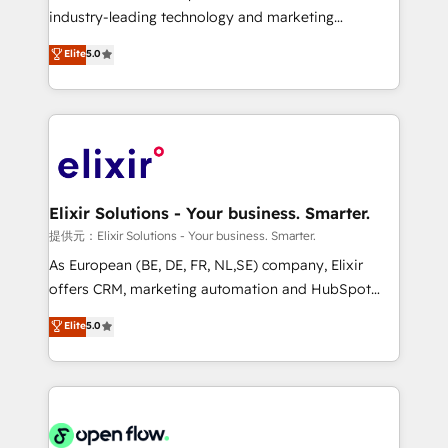
intake; pipeline and document workflows 🛒 E-
industry-leading technology and marketing
Commerce: Shopify, WooCommerce; lifecycle and
consultancy. Our focus is on enterprise and mid-
Elite
5.0
revenue automation 🏢 Real Estate: deal pipelines;
market B2B companies globally that want a strategic
portfolio and lifecycle management 🏭
approach to execute their goals through creative
Manufacturing: ERP integrations; operational
applications of our solutions; Technical HubSpot
alignment 🛡️ Compliance & Data Considerations:
Consulting, Content Marketing, Growth-Driven
HIPAA-aware; CASL-compliant; GDPR-ready
Design, Migrations + Integrations. Mole Street’s
implementations where required 💡 Why 500+
mission is empowering others to realize their
Clients Choose Us: Elite Partner; technical, fast, and
greatness, which is achieved through creating
Elixir Solutions - Your business. Smarter.
built to scale.
absolute clarity, derived from a well-defined
提供元：Elixir Solutions - Your business. Smarter.
strategy, executed well, and reported on with clear
As European (BE, DE, FR, NL,SE) company, Elixir
results. The culture is driven by core values; Joy, Grit,
offers CRM, marketing automation and HubSpot
Accountability, Curiosity, Authenticity, Growth
integration products and services to mid-market
Elite
5.0
Mindedness, and Clarity. We are driven to win for the
and enterprise customers. We ensure that your sales,
collective good of the company and its clientele, and
service and marketing department operates in the
dedicated to breaking the mold from the agency of
most effective way, while at the same time
the past into the consultancy of the future. Great
leveraging your commercial data for a fully
things are happening.
integrated buyers journey. Elixir is located in