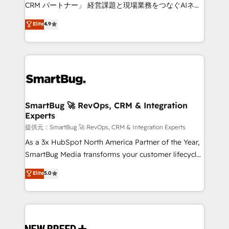
Move from any legacy CRM. Zero downtime, full data
CRM パートナー」 経営課題と現場業務をつなぐAIネイ
integrity. ➤ Implementation: Configure HubSpot to
ティブ・エージェンシーとして、HubSpot Eliteの実装
Elite
4.9
run your revenue process. Sales, marketing, and
力で顧客フロント業務を再設計します。 💡 100inc は何
service wired together. ➤ AI and Integrations: Layer
をする会社か？ HubSpotを共通基盤に、AIエージェン
Breeze AI, custom agents, and APIs to remove
トを組み込んだ顧客フロント業務（マーケティング・営
manual work. ➤ Ongoing Management: Monthly
業・CS）を組織全体で設計・実装する日本のAIネイテ
tune-ups, feature rollouts, adoption coaching. Buying
ィブ・エージェンシーです。事業部・グループ会社・部
HubSpot, switching to it, or reviving a stale portal?
門が分立する組織で、データと業務プロセスのサイロ化
We are built for the work.
を、CRMを軸とした全社共通基盤に再構築します。意
SmartBug 🚀 RevOps, CRM & Integration
Experts
思決定者・PMO・現場担当者に並走します。 1️⃣
HubSpot導入・活用支援 顧客データの一元化から、
提供元：SmartBug 🚀 RevOps, CRM & Integration Experts
GTMの見える化・自動化まで。全Hub統合運用、デー
As a 3x HubSpot North America Partner of the Year,
タ品質設計、グループ横断のCRM統合に対応します。
SmartBug Media transforms your customer lifecycle
2️⃣ AIエージェント組織構築 営業・マーケティング業務
into a revenue engine. Our unified ecosystem
Elite
5.0
の一部をAIが自律実行する組織への移行を設計・実装。
includes specialized divisions Globalia (AI &
Breeze・Claude等をHubSpotと連携させ、役割定義・
Software) and Point Success Media (Paid Media),
運用ルール・成果指標まで含めて設計します。 3️⃣ 全社
making this the official home for all three brands. 🔄
DX × AI推進のPMO伴走支援 複数部門をまたぐDX×AI変
Implementation & Integration - Seamless migrations
革を、構想から実装・定着までPMOとして主導。「設
and system integrations powered by Globalia’s