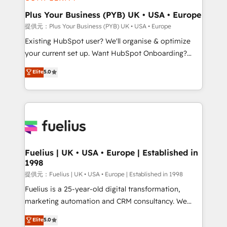
HubSpot Content Hub, WordPress development,
B2B SEO, paid media, and content. We work with
Plus Your Business (PYB) UK • USA • Europe
enterprise and growth-led companies across
提供元：Plus Your Business (PYB) UK • USA • Europe
technology, professional services, financial services
Existing HubSpot user? We'll organise & optimize
and industrial sectors. Offices in Johannesburg, Cape
your current set up. Want HubSpot Onboarding?
Town and London. 500+ HubSpot CRM
We'll customise your CRM & automate your business
Elite
5.0
implementations delivered. AI visibility coverage
processes. Welcome to our Profile! We can help
across ChatGPT, Claude, Perplexity, Gemini and
with... • CRM implementation, reports & workflows,
Google AI Overviews. HubSpot Impact Award -
and team training • CRM migration: Salesforce,
Customer First HubSpot Impact Award - Integrations
Pipedrive, Dynamics etc • Technical projects inc.
Innovation HubSpot Impact Award - Platform
Custom API integrations A little about us... • Boutique
Migration Excellence HubSpot Impact Award -
'Elite' Team (12 super skilled members) • 150+ Clients
Platform Excellence 35+ full-time HubSpot
for Sales Hub, Marketing Hub, Service Hub, Data
Fuelius | UK • USA • Europe | Established in
professionals.
1998
Hub and Website (CMS) • ISO/IEC 27001:2022, ISO
9001:2015 and now... ISO 42001: 2023 certified •
提供元：Fuelius | UK • USA • Europe | Established in 1998
Exclusive AI 'GuardHub' governance framework,
Fuelius is a 25-year-old digital transformation,
based on ISO 42001 - helping you 'organise
marketing automation and CRM consultancy. We
complexity' 𝗥𝗲𝗮𝗱𝘆 𝗳𝗼𝗿 𝘁𝗵𝗲 𝗻𝗲𝘅𝘁 𝘀𝘁𝗲𝗽? Click the
enable mid-market and enterprise clients to
Elite
5.0
👈 '𝗖𝗼𝗻𝘁𝗮𝗰𝘁 𝗯𝘂𝘀𝗶𝗻𝗲𝘀𝘀' button to get in touch
maximise their return from digital and fuel their