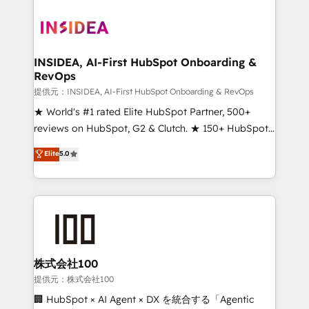
INSIDEA, AI-First HubSpot Onboarding &
RevOps
提供元：INSIDEA, AI-First HubSpot Onboarding & RevOps
★ World's #1 rated Elite HubSpot Partner, 500+
reviews on HubSpot, G2 & Clutch. ★ 150+ HubSpot
Certified Experts & Trainers across the team ★
Elite
5.0
1,500+ implementations across five continents ★ AI-
First, RevOps-led, Onboarding obsessed ★
Company of the Year 2024/25 INSIDEA helps
growing companies turn HubSpot into a revenue
engine. We onboard your team, migrate your data,
and build AI-powered workflows that drive adoption
from week one, in your time zone. What we do ➤
株式会社100
Onboarding: Live in weeks, with workflows built
提供元：株式会社100
around your business, not a template. ➤ Migration:
🏢 HubSpot × AI Agent × DX を統合する「Agentic