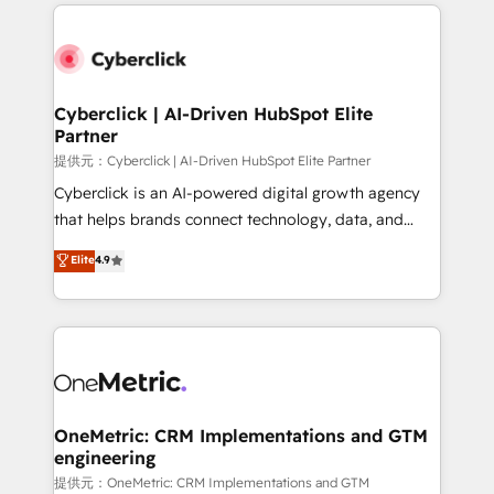
website, or build your new one.
Cyberclick | AI-Driven HubSpot Elite
Partner
提供元：Cyberclick | AI-Driven HubSpot Elite Partner
Cyberclick is an AI-powered digital growth agency
that helps brands connect technology, data, and
creativity to achieve measurable results. Founded in
Elite
4.9
Barcelona and operating across Spain, LATAM, and
the UK, we support global companies in building
smarter marketing, sales, and customer success
strategies. As the only HubSpot Elite Partner in
Iberia (Spain & Portugal), we combine human insight
with intelligent automation to drive sustainable
growth. Our multidisciplinary team designs solutions
OneMetric: CRM Implementations and GTM
engineering
that simplify complexity, boost performance, and
turn innovation into real impact. 🌍 Highlights •
提供元：OneMetric: CRM Implementations and GTM