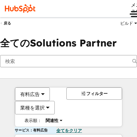
メ
ュ
ビルド
戻る
全てのSolutions Partner
フィルター
有料広告
業種を選択
表示順：
関連性
サービス：有料広告
全てをクリア