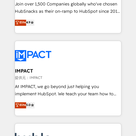
people, exciting ideas and can-do mentality, we
Join over 1,500 Companies globally who've chosen
ensure revenue growth on a daily basis. So tell us
HubSnacks as their on-ramp to HubSpot since 2014
your challenge; our passionate and growth driven
Simple pay-as-you-go plans that accelerate value...
Elite
4.9
team of 100+ experts is ready for you! Driving digital
1️⃣ Set Up | Onboarding New or Check-fixing existing
growth | www.brightdigital.com
HubSpot portals 2️⃣ Scale Up | 100% HubSpot Task
Execution... Global 24/7 ... All Experts 3️⃣ Integrate |
your entire Tech Stack with Custom Integrations
Slash months from your API Integration project... ⬅️
Click "Contact Business" ⬅️ to access 150+ Kickstart
Integration templates that put HubSpot in the center
IMPACT
of your tech stack, syncing... 🛍️ Shopify or
提供元：IMPACT
WooCommerce 💲 Stripe or Paypal 💰 Sage or
At IMPACT, we go beyond just helping you
Netsuite 🤖 Google or Microsoft ✍️ DocuSign or
implement HubSpot. We teach your team how to
PandaDoc 🌐 Avalara or Quaderno HubSnacks holds
master it. As the creators of the Endless Customers
Elite
5.0
the rare Advanced "Custom Integrations"
System™ (the next evolution of They Ask, You
Accreditation, securely sync data across... 🔄 any
Answer), we’re the only HubSpot partner built
apps, in any direction. Stuck on your old CRM..?
entirely around coaching and training. That means
Migrate | seamlessly off your old CRM onto a clean
we don’t do the work for you; we help you build the
new HubSpot portal with Advanced Website and