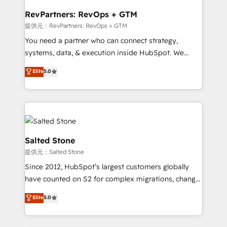
we turn complexity into clarity, human at global
scale. 🏆 HubSpot’s CEO called us “the partner of the
RevPartners: RevOps + GTM
future.” Others agree it is proof of trust built through
提供元：RevPartners: RevOps + GTM
measurable impact.
You need a partner who can connect strategy,
systems, data, & execution inside HubSpot. We
bridge the gap where most agencies fall short by
Elite
5.0
combining GTM strategy with technical execution to
solve the right problem with the right solution. As the
only firm in the world to hold Elite Partner
Accreditations with both HubSpot and Clay, our
clients gain a unique advantage in CRM architecture,
pipeline generation, data intelligence, and go-to-
Salted Stone
market execution. Why B2B Businesses Choose RP: -
提供元：Salted Stone
Secure: Soc2 compliant 🛡️ - Pricing: Implementations
Since 2012, HubSpot’s largest customers globally
starting at $1,5k 💵 - Speed: Launch in 14 days ⚡ -
have counted on S2 for complex migrations, change
Global: 250 professionals across five continents 🌐 -
management, systems integration, and creative
Scale: Fastest tiering Elite HubSpot Partner 🪴 -
Elite
5.0
solutions that deliver measurable impact and
Sales Hub: More implementations than any other
transform brand experiences As one of the few full-
Partner 💻 - Migrations: We convert Salesforce