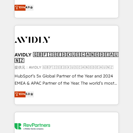
Strategy: Activate Breeze Agents, configure HubSpot
North America. Avec plus de 115 experts en
Elite
4.9
AI, & maximize AEO with tailored AI services. 🧩
marketing automation, Growth, Revops, CRM et
Integrations: Extend HubSpot with custom
webdesign. Markentive is both a consulting firm, a
integrations, hosting, & maintenance.
digital agency and an integrator. With over 115
experts in marketing automation, growth, revops,
CRM and webdesign (We focus on EMEA - USA
customers).
AVIDLY 🇬🇧🇫🇮🇸🇪🇩🇰🇺🇸🇨🇦🇳🇴🇩🇪🇦🇺
🇳🇿
提供元：AVIDLY 🇬🇧🇫🇮🇸🇪🇩🇰🇺🇸🇨🇦🇳🇴🇩🇪🇦🇺🇳🇿
HubSpot’s 5x Global Partner of the Year and 2024
EMEA & APAC Partner of the Year. The world’s most
experienced and fully accredited HubSpot Solutions
Elite
5.0
Partner. 🚀 With 2,750+ HubSpot projects delivered
and 370+ specialists across EMEA, APAC and NAM,
we de-risk complex CRM programmes and
accelerate ROI across every HubSpot Hub. 🧭 From
multi-region migrations to AI-powered automation,