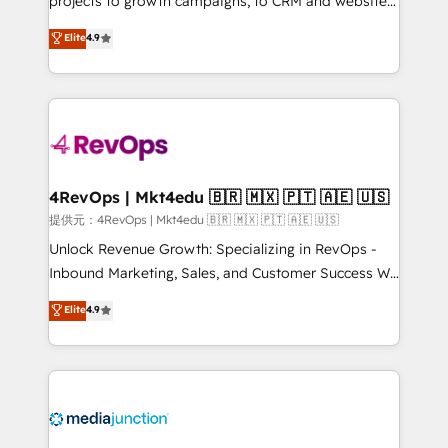
projects to growth campaigns, to CRM and websites.
HubSpot experts backed by over 10+ years of
Hire an agency that's experienced in every inch of
Elite
4.9
HubSpot experience ✔️Flexible pricing models —
HubSpot and willing to work hand-in-hand with your
Hourly-fee (assigned one Dedicated HubSpot
team to simplify the complex and build a better
Admin); Monthly-fee (HubSpot Admin + Project
experience for your team and customers.
Manager); and Fixed Project Cost (as per
requirement). ✔️Helped over 25,000+ customers so
far with our HubSpot solutions. ✔️Bespoke apps &
on-demand bundle services. Connect with us today!
4RevOps | Mkt4edu 🇧🇷 🇲🇽 🇵🇹 🇦🇪 🇺🇸
提供元：4RevOps | Mkt4edu 🇧🇷 🇲🇽 🇵🇹 🇦🇪 🇺🇸
Unlock Revenue Growth: Specializing in RevOps -
Inbound Marketing, Sales, and Customer Success We
specialize in driving revenue growth for companies
Elite
4.9
across industries through tailored marketing, sales,
and customer success strategies, utilizing RevOps
methodologies. As Latin America's largest HubSpot
partner and a global leader in education market, we
offer unparalleled insights. Operating in five
countries—Brazil, UAE (Abu Dhabi/Dubai/Sharjah),