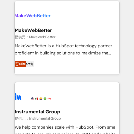
service creative agencies in the HubSpot
addicts to HubSpot evangelists 🧡 Don't hire a
ecosystem, we blend strategy, technology, & award-
marketing agency for an Ops problem. Don't hire a
winning design to build scalable, globally
technical agency for a growth problem. Hire a
regionalized HubSpot websites, integrated
partner built to solve both.
marketing campaigns, & RevOps frameworks that
MakeWebBetter
fuel long-term success We connect the entire
提供元：MakeWebBetter
customer lifecycle through seamless integrations,
MakeWebBetter is a HubSpot technology partner
ensure long-term adoption with change-
proficient in building solutions to maximize the
management programs, and align marketing, sales,
operational efficiency of HubSpot. The fastest-
Elite
4.9
and service to drive sustainable growth With 6 key
growing tech-enabler & facilitator, MakeWebBetter,
HubSpot accreditations and experience across
hands you the blend of HubSpot expertise &
hundreds of organizations in dozens of industries,
eminent solutions & integrations. Trust us to
there’s a good chance one of our globally integrated
streamline your HubSpot experience. 🚀HubSpot
teams has worked with clients just like you Let’s
Elite Partners with 10+ years of HubSpot experience
explore whether S2 is the partner you’ve been
🤝HubSpot Premier Integration partner 🤝Google
looking for...and get your next big initiative moving!
Premier Partner 2023 🌟5 HubSpot Accreditations 🌟
Instrumental Group
Won HubSpot Theme Challenge 2021 🌟INBOUND’19
提供元：Instrumental Group
HubSpot Rising Star Why us? Harnessing the full
We help companies scale with HubSpot. From small
potential of the powerful HubSpot CRM. ✔️A team of