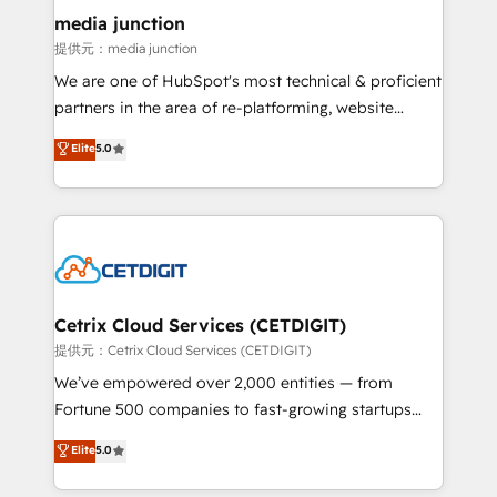
Mexico, USA, and Portugal—we've executed over a
media junction
hundred successful operations. Our approach,
提供元：media junction
rooted in RevOps principles, integrates analysis,
We are one of HubSpot's most technical & proficient
training, planning, and qualification. Leveraging
partners in the area of re-platforming, website
technology, data analytics, CRM optimization, and
design & development. We specialize in multi-hub
Elite
5.0
inbound marketing tactics, we focus on
implementations for mid-market & enterprise
understanding, nurturing, and converting leads.
companies. We are woman-owned, powered by
Partner with us to unlock your business's full
coffee, and we ❤️ dogs. We produce award-winning
potential and achieve sustained growth in today's
work for our clients. 🏆2023 Technical Expertise
competitive market.
Impact Award 🏆2022 Technical Expertise Impact
Award 🏆2022 Platform Migration Excellence Impact
Award 🏆2020 Elite Solutions Partner 🏆2019
Cetrix Cloud Services (CETDIGIT)
Integrations HubSpot Impact Award 🏆2019
提供元：Cetrix Cloud Services (CETDIGIT)
Marketing Enablement HubSpot Impact Award 🏆
We’ve empowered over 2,000 entities — from
2018 Website Design HubSpot Impact Award 🏆2017
Fortune 500 companies to fast-growing startups
Website Design HubSpot Impact Award 🏆2016
and nonprofits — to streamline operations, scale
Elite
5.0
Growth-Driven Design Agency of the Year 🏆2016
revenue, and unlock the full potential of HubSpot.
Sales Enablement HubSpot Impact Award 🏆2015
With deep technical and industry expertise, we fuse