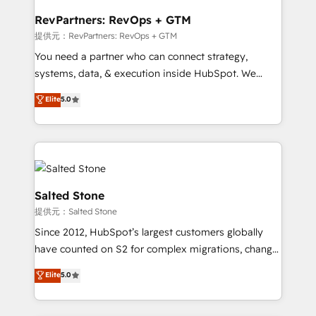
we turn complexity into clarity, human at global
scale. 🏆 HubSpot’s CEO called us “the partner of the
RevPartners: RevOps + GTM
future.” Others agree it is proof of trust built through
提供元：RevPartners: RevOps + GTM
measurable impact.
You need a partner who can connect strategy,
systems, data, & execution inside HubSpot. We
bridge the gap where most agencies fall short by
Elite
5.0
combining GTM strategy with technical execution to
solve the right problem with the right solution. As the
only firm in the world to hold Elite Partner
Accreditations with both HubSpot and Clay, our
clients gain a unique advantage in CRM architecture,
pipeline generation, data intelligence, and go-to-
Salted Stone
market execution. Why B2B Businesses Choose RP: -
提供元：Salted Stone
Secure: Soc2 compliant 🛡️ - Pricing: Implementations
Since 2012, HubSpot’s largest customers globally
starting at $1,5k 💵 - Speed: Launch in 14 days ⚡ -
have counted on S2 for complex migrations, change
Global: 250 professionals across five continents 🌐 -
management, systems integration, and creative
Scale: Fastest tiering Elite HubSpot Partner 🪴 -
Elite
5.0
solutions that deliver measurable impact and
Sales Hub: More implementations than any other
transform brand experiences As one of the few full-
Partner 💻 - Migrations: We convert Salesforce