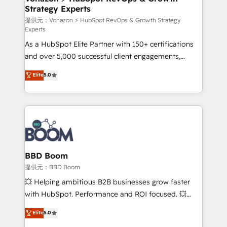
Strategy Experts
pour aligner les équipes marketing, commerciales et
support client (data migration, synchronisation API,
提供元：Vonazon ⚡ HubSpot RevOps & Growth Strategy
Experts
audit et maintenance) ➤ La création de sites internet
As a HubSpot Elite Partner with 150+ certifications
de conversion qui transforment les visiteurs en
and over 5,000 successful client engagements,
opportunités d'affaires ➤ La mise en place de
Vonazon turns marketing complexity into
stratégies d'acquisition marketing (SEO, SEA,
Elite
5.0
measurable, scalable growth. From onboarding to
inbound, automatisation marketing, ABM, IA,
enterprise-grade campaigns, our in-house team
emailing) Informations clés : - 10 ans d'expérience -
builds scalable strategies that drive long-term
100+ intégrations CRM HubSpot réussies - 40
revenue. ⚙️ HubSpot Integration & Optimization •
experts conseil - 150 certifications HubSpot
Seamless CRM, CMS, and automation setup •
cumulées
Complex platform migrations and data cleanups •
Custom APIs and third-party integrations 📈 End-to-
BBD Boom
End Revenue Acceleration • Lifecycle marketing and
提供元：BBD Boom
pipeline growth programs • Sales enablement tools
💥 Helping ambitious B2B businesses grow faster
and CRM optimization • Retention strategies with
with HubSpot. Performance and ROI focused. 💥
customer journey mapping 🏅 Elite-Level HubSpot
BBD Boom is the HubSpot partner that can help you
Elite
5.0
Execution • 750+ onboardings and 2,000+
to HubSpot Better. We work with your teams to
implementations • Deep expertise across marketing,