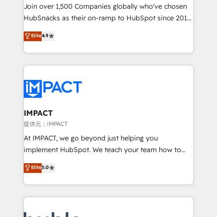
people, exciting ideas and can-do mentality, we
Join over 1,500 Companies globally who've chosen
ensure revenue growth on a daily basis. So tell us
HubSnacks as their on-ramp to HubSpot since 2014
your challenge; our passionate and growth driven
Simple pay-as-you-go plans that accelerate value...
Elite
4.9
team of 100+ experts is ready for you! Driving digital
1️⃣ Set Up | Onboarding New or Check-fixing existing
growth | www.brightdigital.com
HubSpot portals 2️⃣ Scale Up | 100% HubSpot Task
Execution... Global 24/7 ... All Experts 3️⃣ Integrate |
your entire Tech Stack with Custom Integrations
Slash months from your API Integration project... ⬅️
Click "Contact Business" ⬅️ to access 150+ Kickstart
Integration templates that put HubSpot in the center
IMPACT
of your tech stack, syncing... 🛍️ Shopify or
提供元：IMPACT
WooCommerce 💲 Stripe or Paypal 💰 Sage or
At IMPACT, we go beyond just helping you
Netsuite 🤖 Google or Microsoft ✍️ DocuSign or
implement HubSpot. We teach your team how to
PandaDoc 🌐 Avalara or Quaderno HubSnacks holds
master it. As the creators of the Endless Customers
Elite
5.0
the rare Advanced "Custom Integrations"
System™ (the next evolution of They Ask, You
Accreditation, securely sync data across... 🔄 any
Answer), we’re the only HubSpot partner built
apps, in any direction. Stuck on your old CRM..?
entirely around coaching and training. That means
Migrate | seamlessly off your old CRM onto a clean
we don’t do the work for you; we help you build the
new HubSpot portal with Advanced Website and