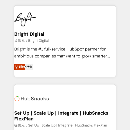
Growth-Driven Design Agency of the Year 🏆2015
automation, integration, and AI innovation to deliver
Became the 5th Agency to reach Diamond 🏆2014
lasting impact. We specialize in: • Turnkey and end-
HubSpot COS Performance Award 🏆2014 HubSpot
to-end HubSpot implementations • Onboarding for
COS Design Award 🏆2013 HubSpot Marketplace
Sales, Service, Marketing & Content Hubs • AI voice
Provider of the Year 🏆2011 Became a HubSpot
and chat agents, predictive automation, and smart
Bright Digital
Partner 📆Founded in 1997
workflows • Salesforce + HubSpot integration •
提供元：Bright Digital
RevOps and AI-driven sales enablement • Website
Bright is the #1 full-service HubSpot partner for
design and CMS development • ERP integration: SAP,
ambitious companies that want to grow smarter.
NetSuite, Microsoft Dynamics, … • Data cleansing
From HubSpot onboarding, to training, from
Elite
4.9
and CRM migration from any platform •
developing a new website to lead generation and
Client/member portals built on HubSpot • Custom
digital marketing; we do it all (and with great
and complex integrations: SAM.gov, GovWin,
results)! In short, our services include: - HubSpot
QuickBooks, PandaDoc, ClickUp, Shopify, Mapsly,
consultancy: onboarding, training, data migration -
WooCommerce, BuilderTrend, and more Experience
HubSpot development: websites, custom modules,
the difference — reach out to see how AI + HubSpot
integrations - Marketing & sales solutions: digital
can transform your business.
marketing, advertising, campaigns, content and
Set Up | Scale Up | Integrate | HubSnacks
FlexPlan
design We connect people, data and technology to
improve customer experiences. With our bright
提供元：Set Up | Scale Up | Integrate | HubSnacks FlexPlan