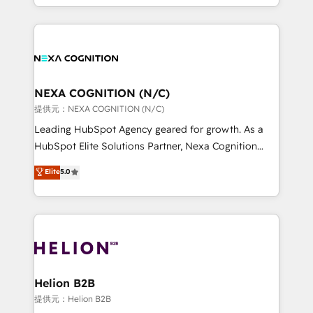
to HubSpot New lead generation strategies Time-
implementation. And we deliver best practice across
saving automations Fresh growth campaigns Robust
the whole HubSpot platform, covering marketing,
help desk Unified revenue operations Dynamic
sales, service, CMS and integrations. We work with
website development Award-winning creative
all businesses, from start-up to Enterprise, and have
design We live and breathe HubSpot and are ready
delivered the largest HubSpot implementations in
to take on real challenges!
the world. Our human approach to digital
NEXA COGNITION (N/C)
transformation is designed for businesses who want
提供元：NEXA COGNITION (N/C)
to grow. And we're passionate about APAC
Leading HubSpot Agency geared for growth. As a
businesses leading the world in technology, agility
HubSpot Elite Solutions Partner, Nexa Cognition
and productivity. We also have a proven track
ranks in the top 1% of global HubSpot Partners and
Elite
5.0
record migrating businesses from CRM & Marketing
has been one of the longest-standing partners since
Platforms such as Salesforce, Dynamics, Pipedrive,
2012. We empower businesses to harness the full
and Marketo onto HubSpot. Our methodology
potential of HubSpot by combining strategic
literally transforms the way the businesses we work
insights with technical excellence, we deliver
with attract and retain customers, manage their
bespoke HubSpot solutions tailored to drive
business people and processes, and how they
measurable growth and operational efficiency. Why
service their customers.
Choose Nexa Cognition? 🚀 HubSpot Expertise: Our
Helion B2B
certified team specialises in CRM implementation,
提供元：Helion B2B