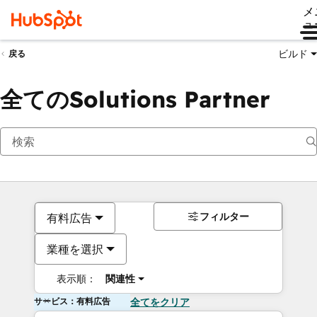
メ
ュ
ビルド
戻る
全てのSolutions Partner
フィルター
有料広告
業種を選択
表示順：
関連性
サービス：有料広告
全てをクリア