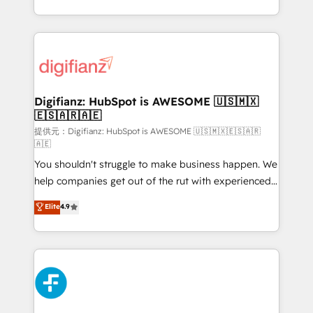
(𝘸𝘦'𝘳𝘦 𝘴𝘶𝘱𝘦𝘳 𝘳𝘦𝘴𝘱𝘰𝘯𝘴𝘪𝘷𝘦)
growth. We modernise platforms, streamline
operations that are causing inefficiencies, improve
customer experiences, integrate systems, and
supercharge revenue operations Key services: • CRM
Implementation • Systems Integration • Digital
Transformation / Web Development • RevOps &
Digifianz: HubSpot is AWESOME 🇺🇸🇲🇽
🇪🇸🇦🇷🇦🇪
Sales Consulting • Marketing Automation What
makes us different? 🚀 Top 0.5% of global HubSpot
提供元：Digifianz: HubSpot is AWESOME 🇺🇸🇲🇽🇪🇸🇦🇷
🇦🇪
agencies ⚙️ The strongest technical ability and
You shouldn't struggle to make business happen. We
integration capabilities 💼 Consultative, long-term
help companies get out of the rut with experienced,
partners who will embed ourselves into your
process-oriented teams implementing HubSpot
business, processes and systems 🏢 We specialise in
Elite
4.9
Marketing, Sales, Service, CMS and Operations Hub,
working with mid-market and enterprise
so selling and actually engaging with your customers
organisations, global organisations and those with
feels easy and pain-free. We are a top ranked
complex use cases 🏆 CRM Implementation,
HubSpot Elite Partner, winner of Rookie of the Year
Platform Enablement, Custom Integration and
and Customer First Awards, 4.9/5 rating in HubSpot
Onboarding Accredited 🔐 ISO27001 & ISO9001
Reviews and 4.9/5 rating in Clutch Reviews. Digifianz
Certified