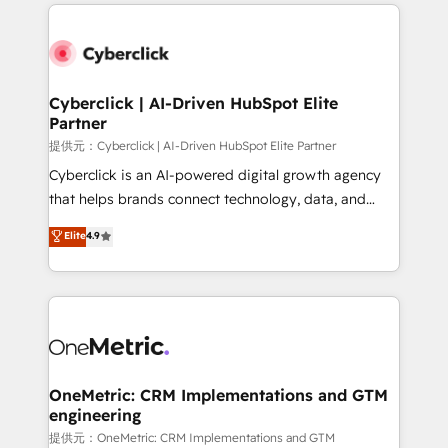
website, or build your new one.
Cyberclick | AI-Driven HubSpot Elite
Partner
提供元：Cyberclick | AI-Driven HubSpot Elite Partner
Cyberclick is an AI-powered digital growth agency
that helps brands connect technology, data, and
creativity to achieve measurable results. Founded in
Elite
4.9
Barcelona and operating across Spain, LATAM, and
the UK, we support global companies in building
smarter marketing, sales, and customer success
strategies. As the only HubSpot Elite Partner in
Iberia (Spain & Portugal), we combine human insight
with intelligent automation to drive sustainable
growth. Our multidisciplinary team designs solutions
OneMetric: CRM Implementations and GTM
engineering
that simplify complexity, boost performance, and
turn innovation into real impact. 🌍 Highlights •
提供元：OneMetric: CRM Implementations and GTM