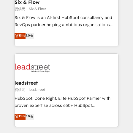
helps the following industries: logistics & 3PL, home
Six & Flow
improvement & construction, branding and
提供元：Six & Flow
commercialization, real estate, health, education,
Six & Flow is an AI-first HubSpot consultancy and
SaaS, Software Dev & IT and consulting, make the
RevOps partner helping ambitious organisations
most out of their HubSpot experience operating in
grow with clarity, confidence, and intelligence.
Elite
5.0
the United States, EU, UAE, Mexico and Latin
Operating across the UK, Netherlands, Ireland, and
America. From casual user to super fan: make
Canada, we’ve delivered thousands of successful
HubSpot an experience you LOVE!
HubSpot projects for mid-market and enterprise
clients worldwide, with over 10 years experience. We
combine HubSpot, data, and AI to design connected
go-to-market systems that align people, process,
and technology for predictable, scalable revenue
leadstreet
growth. Our expertise spans RevOps, CRM and data
提供元：leadstreet
architecture, AI enablement, and strategic marketing,
HubSpot. Done Right. Elite HubSpot Partner with
delivered through our proprietary FLAIR framework
proven expertise across 650+ HubSpot
for responsible AI adoption. As a HubSpot Elite
implementations. With 12+ years of HubSpot
Elite
5.0
Partner and ISO 27001:2022 certified consultancy,
experience, we help you use the HubSpot platform
we blend strategy, creativity, and technology to help
to its fullest capacity, improve your current HubSpot
organisations scale smarter and grow stronger.