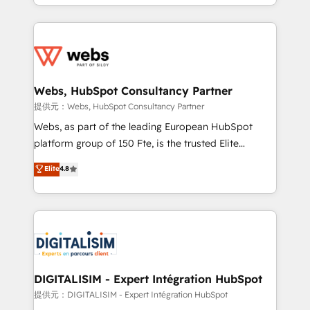
solve all your HubSpot challenges and improve user
sales, and service hubs • Built-in flexibility for
adoption, sales process and marketing results.
startups to global brands
Services 📚 Onboarding your team to HubSpot for
the first time 🔧 Designing and optimising your
HubSpot set-up for better results 🌐 Website design
and build using HubSpot 🔌 Integrating HubSpot
Webs, HubSpot Consultancy Partner
with other systems 🎓 Training your teams to be
提供元：Webs, HubSpot Consultancy Partner
HubSpot pros 📊 Lead generation services using
Webs, as part of the leading European HubSpot
HubSpot Why us? - SIX HubSpot Accreditations -
platform group of 150 Fte, is the trusted Elite
awarded by HubSpot after a rigorous process for
HubSpot CRM Partner offering you a roadmap on
Elite
4.8
CRM, Solutions Architecture, Onboarding , Data
maximizing EBITDA and achieving Commercial
Migration, Custom Integration & Platform
Excellence. With our targeted processes, we
Enablement -Onboarded over 500 businesses to
strengthen your digital transformation and minimize
HubSpot -Top 1% of partners worldwide -In-house
costs. As HubSpot's Advanced Accredited CRM
team of 25+ experts Contact us today to help you
Implementation partner, we provide expertise to
get more from your investment in HubSpot.
drive your business forward. Since 2015 we are fully
www.bbdboom.com
dedicated to HubSpot and with an experienced
DIGITALISIM - Expert Intégration HubSpot
team (50+), we work with reputable companies in
提供元：DIGITALISIM - Expert Intégration HubSpot
B2B sectors such as manufacturing, SaaS and