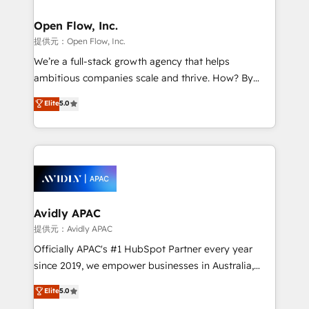
Brussels, Munich, Cologne "Köln", Paris, Amsterdam
and Stockholm Elixir is a first mover and leader
Open Flow, Inc.
when it comes to HubSpot sales and service
提供元：Open Flow, Inc.
implementations, highly renowned for our business
We’re a full-stack growth agency that helps
acumen, process (re-)design experience and a
ambitious companies scale and thrive. How? By
massive amount of success stories in this area. We
upgrading and streamlining every single revenue-
Elite
5.0
integrate HubSpot with complex solutions like SAP,
generating aspect of your business. We’re proud
MicroSoft, custom solutions,... Our company also has
HubSpot Elite Solutions Partners and devout CRM
strong experience with HubSpot UI extensions,
nerds who can harness HubSpot’s custom digital
mobile apps for Field Service Mgt and Retail
tools to improve each touchpoint of your customer
execution, CPQ, customer portals and HubSpot CMS
experience. Working hand-in-hand with your team,
developments. And we're champions when it comes
we’ll assemble a RevOps machine that drives more
to complex data migrations.
traffic, generates better leads and crushes your
Avidly APAC
revenue goals. We've worked with thousands of
提供元：Avidly APAC
HubSpot customers and we'd love to work with you
Officially APAC's #1 HubSpot Partner every year
too! Clients come to us for: Advanced CRM solutions
since 2019, we empower businesses in Australia,
System Integrations both Custom and Native to
New Zealand, and globally to realise their full
Elite
5.0
HubSpot Data System Migrations between systems
potential through enterprise HubSpot CRM