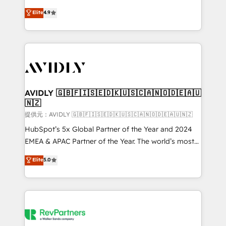
Strategy: Activate Breeze Agents, configure HubSpot
North America. Avec plus de 115 experts en
Elite
4.9
AI, & maximize AEO with tailored AI services. 🧩
marketing automation, Growth, Revops, CRM et
Integrations: Extend HubSpot with custom
webdesign. Markentive is both a consulting firm, a
integrations, hosting, & maintenance.
digital agency and an integrator. With over 115
experts in marketing automation, growth, revops,
CRM and webdesign (We focus on EMEA - USA
customers).
AVIDLY 🇬🇧🇫🇮🇸🇪🇩🇰🇺🇸🇨🇦🇳🇴🇩🇪🇦🇺
🇳🇿
提供元：AVIDLY 🇬🇧🇫🇮🇸🇪🇩🇰🇺🇸🇨🇦🇳🇴🇩🇪🇦🇺🇳🇿
HubSpot’s 5x Global Partner of the Year and 2024
EMEA & APAC Partner of the Year. The world’s most
experienced and fully accredited HubSpot Solutions
Elite
5.0
Partner. 🚀 With 2,750+ HubSpot projects delivered
and 370+ specialists across EMEA, APAC and NAM,
we de-risk complex CRM programmes and
accelerate ROI across every HubSpot Hub. 🧭 From
multi-region migrations to AI-powered automation,