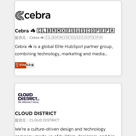
100+ seamless migrations from 15+ different CRMs
OneMetric that matters most: revenue.
✨ 100,000+ hours in HubSpot projects, 75+ full Hub
implementations, and 5,000+ pages ✨ CS: Clients
generating 7-digit MRR from inbound campaigns ✨
CS: 245% organic growth & +751% new visitors for a
Cebra 🦓 🇨🇱🇧🇷🇲🇽🇪🇸🇺🇸🇨🇴🇵🇪🇵🇦
full-funnel HubSpot project ✨ CS: 415% conversion
提供元：Cebra 🦓 🇨🇱🇧🇷🇲🇽🇪🇸🇺🇸🇨🇴🇵🇪🇵🇦
boost with a new HubSpot site Recognized leaders:
Cebra 🦓 is a global Elite HubSpot partner group,
🏆 HubSpot Platform Migration Impact Award 🏆
combining technology, marketing and media
Clutch HubSpot Global Leader 🏆 Finalist: HubSpot
expertise across Latin America and Southern
Elite
5.0
Inbound Campaign of the Year 🏆 Gold AVA Digital
Europe, with teams across 7 countries. Born in Chile,
Award for Best Website 🌟 Accreditations: CRM
we combine local insight with international reach to
Implementation, HubSpot Content Experience, CRM
help businesses grow through technology, creativity,
Data Migration & Custom Integration
AI and strategy. For over 12 years, we’ve delivered
500+ HubSpot implementations, building end-to-
end solutions that integrate CRM, AI automation,
inbound and loop marketing, content, and digital
CLOUD DISTRICT
creativity. Our multicultural team works in Spanish,
提供元：CLOUD DISTRICT
Portuguese, and English to design scalable strategies
We’re a culture-driven design and technology
that drive measurable growth. 🌎 Highlights: • 10+