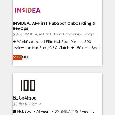
INSIDEA, AI-First HubSpot Onboarding &
RevOps
提供元：INSIDEA, AI-First HubSpot Onboarding & RevOps
★ World's #1 rated Elite HubSpot Partner, 500+
reviews on HubSpot, G2 & Clutch. ★ 150+ HubSpot
Certified Experts & Trainers across the team ★
Elite
5.0
1,500+ implementations across five continents ★ AI-
First, RevOps-led, Onboarding obsessed ★
Company of the Year 2024/25 INSIDEA helps
growing companies turn HubSpot into a revenue
engine. We onboard your team, migrate your data,
and build AI-powered workflows that drive adoption
from week one, in your time zone. What we do ➤
株式会社100
Onboarding: Live in weeks, with workflows built
提供元：株式会社100
around your business, not a template. ➤ Migration:
🏢 HubSpot × AI Agent × DX を統合する「Agentic