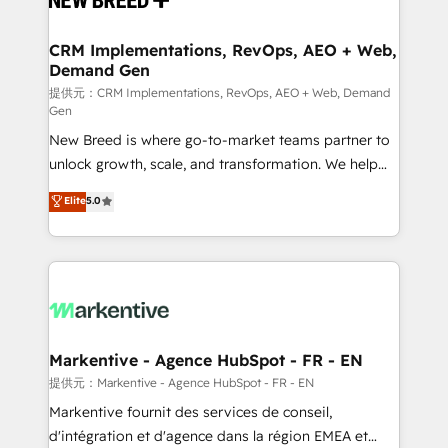
定の代行ではなく、設計の責任」を引き受け、部門横断
technical development team. - 19 HubSpot-certified
の統合・浸透・変革管理を実行します。 ▸ CMS戦略設
trainers to drive platform adoption. 📈 Revenue
CRM Implementations, RevOps, AEO + Web,
計・構築：リード獲得・CVR・SEOを前提にした情報設
Demand Gen
Generation - Full-funnel marketing and high-
計・導線設計・テンプレート設計をContent Hubで一体
performance advertising via Point Success Media. -
提供元：CRM Implementations, RevOps, AEO + Web, Demand
Gen
提供。 ▸ 既存CRM・MAからの移行支援：Salesforce・
Expert deployment of Breeze AI and custom agents
Marketo・Pardot等からの移行、カスタム設計、履歴
New Breed is where go-to-market teams partner to
to automate growth. 🏆 Elite Excellence - 8 platform
データ移行と活用設計まで。 ▸ AEO対応：ChatGPT・
unlock growth, scale, and transformation. We help
accreditations and deep HIPAA-compliance
Perplexity等のAI検索からの流入・引用を前提にコンテ
companies activate HubSpot’s AI-powered
expertise. - A team of 250+ experts dedicated to
Elite
5.0
ンツとサイト構造を最適化。 🏆 なぜ100incを選ぶの
customer platform and operationalize HubSpot’s
your resilient growth.
か？ ✓ HubSpot Eliteパートナー認定 ✓ HubSpotアワ
Loop Marketing framework through expert-led
ード受賞・HUGリーダー ✓ ISO27001:2022 /
services, smart agents, and purpose-built apps,
ISO9001:2015 取得 ✓ 400社以上の導入実績 ✓
tailored to your business. Together, we unlock
HubSpot大百科 出版 CRM・AI活用に関するご相談、現
results, fast. ⚙️CRM & RevOps: Align all Hubs to your
状整理の壁打ちなど、構想段階からお気軽にお問い合わ
buyer journey for clean data, scalability, & reporting.
せください。
🎯Demand Gen & ABM: Drive pipeline with inbound,
Markentive - Agence HubSpot - FR - EN
ABM, AEO, SEO, & paid media. 👩‍💻Web Design:
提供元：Markentive - Agence HubSpot - FR - EN
Build high-performing websites with UX, messaging,
Markentive fournit des services de conseil,
& conversion strategy that drive results. 🤖AI
d'intégration et d'agence dans la région EMEA et