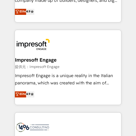
company made up of builders, designers, and big
years as a HubSpot partner. • 2023 Impact Awards:
thinkers. We blend strategy, design, and
Elite
4.9
Platform Migration Excellence. • Top 3 Partner of the
development—always fueled by curiosity—to turn
Year LATAM 2022, 2023, 2024, 2025. • Partner of the
ideas, opportunities, and challenges into meaningful
Year 2024. • Organizer of Aliados.ai (AI, marketing &
experiences. To us, technology is more than just
tech global congress). 👉 Ready to scale your
code; it’s about creating things that are useful, cool,
business with HubSpot? Let Cebra’s experts help
and—most importantly—simple. That’s why we lean
you grow faster, smarter, and with impact.
into bold ideas and shape them into thoughtful
products and strategies that actually make a
Impresoft Engage
difference.
提供元：Impresoft Engage
Impresoft Engage is a unique reality in the Italian
panorama, which was created with the aim of
putting Customer Experience at the center by
Elite
4.9
creating digital environments capable of integrating
people, processes and data. We offer the best
digital solutions on the market, ranging from CRM
processes and technologies to digital strategy, from
marketing automation to online and offline sales
processes through Customer Service Management,