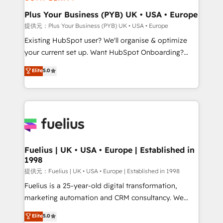
HubSpot Content Hub, WordPress development,
B2B SEO, paid media, and content. We work with
Plus Your Business (PYB) UK • USA • Europe
enterprise and growth-led companies across
提供元：Plus Your Business (PYB) UK • USA • Europe
technology, professional services, financial services
Existing HubSpot user? We'll organise & optimize
and industrial sectors. Offices in Johannesburg, Cape
your current set up. Want HubSpot Onboarding?
Town and London. 500+ HubSpot CRM
We'll customise your CRM & automate your business
Elite
5.0
implementations delivered. AI visibility coverage
processes. Welcome to our Profile! We can help
across ChatGPT, Claude, Perplexity, Gemini and
with... • CRM implementation, reports & workflows,
Google AI Overviews. HubSpot Impact Award -
and team training • CRM migration: Salesforce,
Customer First HubSpot Impact Award - Integrations
Pipedrive, Dynamics etc • Technical projects inc.
Innovation HubSpot Impact Award - Platform
Custom API integrations A little about us... • Boutique
Migration Excellence HubSpot Impact Award -
'Elite' Team (12 super skilled members) • 150+ Clients
Platform Excellence 35+ full-time HubSpot
for Sales Hub, Marketing Hub, Service Hub, Data
Fuelius | UK • USA • Europe | Established in
professionals.
1998
Hub and Website (CMS) • ISO/IEC 27001:2022, ISO
9001:2015 and now... ISO 42001: 2023 certified •
提供元：Fuelius | UK • USA • Europe | Established in 1998
Exclusive AI 'GuardHub' governance framework,
Fuelius is a 25-year-old digital transformation,
based on ISO 42001 - helping you 'organise
marketing automation and CRM consultancy. We
complexity' 𝗥𝗲𝗮𝗱𝘆 𝗳𝗼𝗿 𝘁𝗵𝗲 𝗻𝗲𝘅𝘁 𝘀𝘁𝗲𝗽? Click the
enable mid-market and enterprise clients to
Elite
5.0
👈 '𝗖𝗼𝗻𝘁𝗮𝗰𝘁 𝗯𝘂𝘀𝗶𝗻𝗲𝘀𝘀' button to get in touch
maximise their return from digital and fuel their