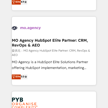
Elite
4.9
to your needs and sales objectives. With 125+
migrate, replatform, and scale smarter. We specialize
certifications, we are part of the most certified
in high-impact CRM and CMS migrations and
Canadian agencies, and we both hold Onboarding
onboarding from platforms like Salesforce, NetSuite,
Accreditations. Based in Canada (coast to coast), our
Zoho, Pardot, Marketo, Microsoft Dynamics, Wix,
services are offered in both English & French.
WordPress and legacy CRMs, turning fragmented
systems into unified, growth-ready HubSpot
architectures that accelerate revenue operations and
MO Agency HubSpot Elite Partner: CRM,
RevOps & AEO
performance. - Multi-object CRM migration, cleanup,
and implementation. - Pre-built and custom
提供元：MO Agency HubSpot Elite Partner: CRM, RevOps &
AEO
integrations across your full tech stack. - Custom
MO Agency is a HubSpot Elite Solutions Partner
object setup, CMS builds, and full-funnel automation.
offering HubSpot implementation, marketing
- Dashboards, lifecycle campaigns, and lead
automation, CRM and RevOps consulting, data
nurturing sequences. - Cross-hub setup across
Elite
5.0
architecture, sales enablement, lifecycle automation,
Marketing, Sales, Operations, and Service Hubs. -
lead scoring and revenue reporting. HubSpot,
Ongoing optimization, managed support, and
Salesforce and integrated enterprise stacks. Digital
scalable retainers. Let’s make HubSpot your most
Marketing, Answer Engine Optimisation, and
powerful growth engine. Built to convert, scale, and
Generative Engine Optimisation (AI Search),
drive results.