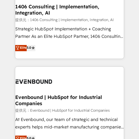
allowing companies to optimize processes and meet
1406 Consulting | Implementation,
Integration, AI
the needs of the customer. We are part of Impresoft
Group, a group of specialized and complementary
提供元：1406 Consulting | Implementation, Integration, AI
companies that divide their offer into 4
Strategic HubSpot Implementation + Coaching
Competence Centers: Smart Manufacturing,
Partner As an Elite HubSpot Partner, 1406 Consulting
Customer First, Enabling Technologies & Security.
helps mid-market revenue teams transform how
Elite
5.0
The synergies generated by these integrations,
they sell, market, and serve. We don't just build your
together with the combination of talents, skills,
HubSpot—we teach your team to own it, then stay
solutions and services, have allowed the group to
to help you keep winning. What We Do ⚙️ CRM
build an unrivaled offering portfolio on the market
Implementations across Marketing, Sales, Service,
to accompany companies on their digital
Data & Content 📈 Sales & Marketing Alignment +
transformation journey.
Revenue Team Enablement 🤖 Breeze AI & Custom
Agent Creation 🔄 Custom Integrations & Data
Evenbound | HubSpot for Industrial
Companies
Migration Why 1406 We become part of your team.
Your team learns while we build. We fix what others
提供元：Evenbound | HubSpot for Industrial Companies
broke. Built for mid-market reality—practical
At Evenbound, our team of strategic and technical
solutions that work with your actual headcount and
experts helps mid-market manufacturing companies
constraints. By the Numbers 🏆 Top 1% of all
achieve real growth. We specialize in delivering
Elite
5.0