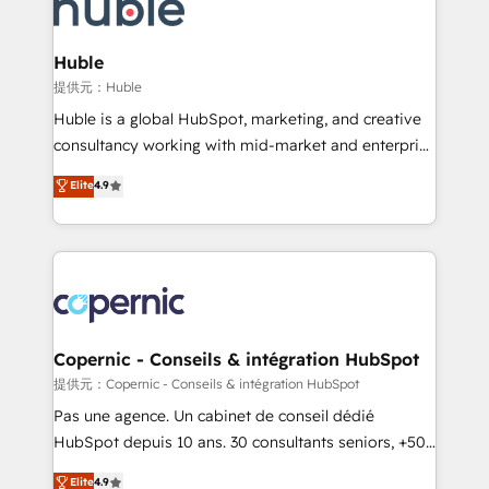
skills, processes, and internal team you need to
CRM Migrations using our in-house "HubScrub" Tool.
attract the right buyers, close deals faster, and grow
without outside dependencies. You’ll learn how to: •
Huble
Set up, audit, and organize your HubSpot portal •
提供元：Huble
Get your sales team fully using HubSpot • Track
Huble is a global HubSpot, marketing, and creative
pipeline and revenue across the entire buyer journey
consultancy working with mid-market and enterprise
• Build an in-house marketing team that drives
businesses. We go beyond implementation, shaping
Elite
4.9
growth • Create content and videos that attract
the strategy, processes, and teams that turn
buyers • Use AI to scale smarter Our coaching-led
HubSpot into a genuine growth engine. Named
approach works best for companies that are done
HubSpot's Global Partner of the Year in 2024,
with outsourcing and ready to build something that
consistently ranked among their top 5 partners
lasts. So if you're ready to become the most trusted
worldwide, and with over 15 years in the ecosystem,
voice in your market, let’s talk.
Huble has built a track record that speaks for itself.
One company, one operating model, delivering
Copernic - Conseils & intégration HubSpot
across offices and consulting teams in the UK, USA,
提供元：Copernic - Conseils & intégration HubSpot
Canada, Germany, France, Belgium, Singapore, and
Pas une agence. Un cabinet de conseil dédié
South Africa. Certified compliant with ISO/IEC
HubSpot depuis 10 ans. 30 consultants seniors, +500
27001:2022 and ISO 9001:2015 across all seven
clients, un ROI mesurable. Notre mission : faire de
Elite
4.9
international offices and 175+ employees.