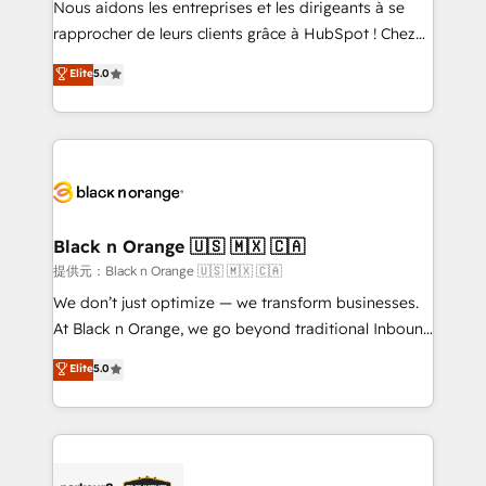
Nous aidons les entreprises et les dirigeants à se
business services. We prepare a customized
rapprocher de leurs clients grâce à HubSpot ! Chez
business case that demonstrates the value and
DIGITALISIM, nous avons l'intime conviction que la
Elite
5.0
impact of your digital transformation, including a
réussite des entreprises passe par l’innovation web,
detailed financial rationale with a focus on ROI and
le marketing digital, et la relation client ! C'est
TCO. As a trusted extension of your team, we
pourquoi, nos experts sont à la fois capables de
believe in the power of partnership. Together, we
gérer votre projet de création de site internet, votre
embark on a transformational journey that sets your
référencement, votre stratégie digitale et le pilotage
business up for long-term success. Unlock your
et l'intégration d'HubSpot ! Les grandes phases d'un
business. If not now, when?
projet HubSpot avec DIGITALISIM : 🧽 Nettoyage,
Black n Orange 🇺🇸 🇲🇽 🇨🇦
migration et intégration des bases de données. 🚀
提供元：Black n Orange 🇺🇸 🇲🇽 🇨🇦
Développement des interfaces avec vos logiciels
We don’t just optimize — we transform businesses.
métiers ⚙️ Configuration de la plateforme HubSpot
At Black n Orange, we go beyond traditional Inbound
📈 Configuration de rapports et tableaux de bord 🤝
Marketing with our exclusive methodologies:
Elite
5.0
Book Process & Guidelines utilisateurs 🎓
BOOMS and BOOST. Together, they form a powerful
Formations des utilisateurs
combination that has driven success for over 800
businesses worldwide. As Elite HubSpot Partners, we
specialize in crafting high-performance growth
strategies that integrate data-driven marketing,