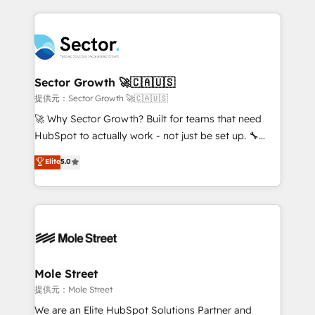
no CRM e mantêm os dados organizados, como um
integrations, custom CMS portal development,
especialista operando a plataforma 24/7. Hoje 300+
design & UX for mid to large to multi national
empresas em 13 países utilizam a Nexforce. Somos
businesses. Our teams are based in North America
a maior parceira da HubSpot na América Latina e
and APAC. We are HubSpot's top-ranked Advanced
líder no ranking global de sucesso do cliente da
Implementation Certified Partner and we contribute
Sector Growth 🚀🇨🇦🇺🇸
HubSpot.
to their advisory council. We strive to do 'good work
提供元：Sector Growth 🚀🇨🇦🇺🇸
with good people' and have worked with incredible
🚀 Why Sector Growth? Built for teams that need
brands. You can see some of them on our website,
HubSpot to actually work - not just be set up. 🔧
along with plenty of case studies.
HubSpot Experts: Onboarding, migrations,
Elite
5.0
automation, and training built for adoption. ⚡ Highly
Technical Execution: ERP, EMR and Custom
Integrations; complex builds delivered in weeks, not
months. 🤖 AI Consulting & Agents: AI-powered
workflows; automation agents; process optimization
inside HubSpot. 🏆 Industry Experience: 🏥
Healthcare: HIPAA implementations; secure data
Mole Street
workflows 💼 Financial Services: compliant
提供元：Mole Street
workflows; audit-ready reporting ⚖️ Legal: client
We are an Elite HubSpot Solutions Partner and