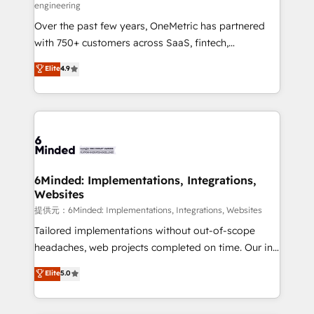
engineering
HubSpot Partner since 2012 • 2022 EMEA Impact
Over the past few years, OneMetric has partnered
Award: Best Integration • 150+ successful HubSpot
with 750+ customers across SaaS, fintech,
projects • Clients in 30+ industries • Proprietary
healthcare, real estate, and other industries. With
technology for integrations • Multilingual team:
Elite
4.9
150+ HubSpot-certified experts, we deliver scalable
English, Spanish, Portuguese & Italian 👉 Grow
solutions to complex GTM and RevOps challenges.
smarter with AI and HubSpot.
Our Expertise 🔹 Onboarding & Implementation:
Accredited HubSpot Partner, ensuring smooth setup
tailored to your GTM motion. 🔹 Migrations:
Accredited HubSpot Partner, ensuring migration
from other CRMs to HubSpot without data loss or
6Minded: Implementations, Integrations,
Websites
downtime. 🔹 RevOps Strategy: Align teams,
processes, and data to drive revenue efficiency. 🔹
提供元：6Minded: Implementations, Integrations, Websites
Integrations: Connect HubSpot with your tech stack
Tailored implementations without out-of-scope
for better adoption. 🔹 Custom Solutions: Build
headaches, web projects completed on time. Our in-
tailored apps, workflows, and configurations. We are
house team of certified CRM architects, experts,
Elite
5.0
SOC 2 Type II and ISO 27001 certified, reinforcing
developers, designers, and marketers handles all
our commitment to data security and compliance. At
aspects of your HubSpot. ✨ 400+ global clients ✨
OneMetric, we help revenue teams focus on the