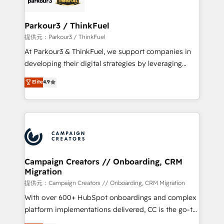
automation, and revenue intelligence to help
companies scale faster and smarter. 🔹 BOOMS:
Parkour3 / ThinkFuel
Demand generation for all your buyers With BOOMS,
提供元：Parkour3 / ThinkFuel
you invest in 100% of your buyers, accelerating your
At Parkour3 & ThinkFuel, we support companies in
growth and positioning yourself as an undisputed
developing their digital strategies by leveraging
leader. 🔹 BOOST: Optimize your digital
technologies and automating their marketing and
Elite
4.9
transformation process A methodology designed to
sales processes to generate growth. Our offer spans
implement HubSpot effectively and optimize your
from Strategy to Operations. We specialize in CRM
digital processes. 🔹 Trusted by Industry Leaders
onboarding and implementation, web design, sales
With an average rating of 4.9/5 and a proven track
& marketing automation, and digital marketing. With
record of business transformation, our growth-first
extensive experience working with tech companies
approach has helped brands dominate their
and manufacturers since 2002, we are committed to
markets.
empowering our clients and developing their
Campaign Creators // Onboarding, CRM
Migration
autonomy. Get to grips with HubSpot through
guided implementation and seamless integration of
提供元：Campaign Creators // Onboarding, CRM Migration
the CRM platform into your digital ecosystem. Would
With over 600+ HubSpot onboardings and complex
you like support in deploying your inbound
platform implementations delivered, CC is the go-to
marketing strategy? We'll provide support tailored
Elite Solutions Partner for businesses ready to