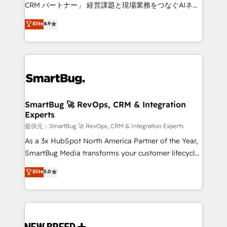
Move from any legacy CRM. Zero downtime, full data
CRM パートナー」 経営課題と現場業務をつなぐAIネイ
integrity. ➤ Implementation: Configure HubSpot to
ティブ・エージェンシーとして、HubSpot Eliteの実装
Elite
4.9
run your revenue process. Sales, marketing, and
力で顧客フロント業務を再設計します。 💡 100inc は何
service wired together. ➤ AI and Integrations: Layer
をする会社か？ HubSpotを共通基盤に、AIエージェン
Breeze AI, custom agents, and APIs to remove
トを組み込んだ顧客フロント業務（マーケティング・営
manual work. ➤ Ongoing Management: Monthly
業・CS）を組織全体で設計・実装する日本のAIネイテ
tune-ups, feature rollouts, adoption coaching. Buying
ィブ・エージェンシーです。事業部・グループ会社・部
HubSpot, switching to it, or reviving a stale portal?
門が分立する組織で、データと業務プロセスのサイロ化
We are built for the work.
を、CRMを軸とした全社共通基盤に再構築します。意
SmartBug 🚀 RevOps, CRM & Integration
Experts
思決定者・PMO・現場担当者に並走します。 1️⃣
HubSpot導入・活用支援 顧客データの一元化から、
提供元：SmartBug 🚀 RevOps, CRM & Integration Experts
GTMの見える化・自動化まで。全Hub統合運用、デー
As a 3x HubSpot North America Partner of the Year,
タ品質設計、グループ横断のCRM統合に対応します。
SmartBug Media transforms your customer lifecycle
2️⃣ AIエージェント組織構築 営業・マーケティング業務
into a revenue engine. Our unified ecosystem
Elite
5.0
の一部をAIが自律実行する組織への移行を設計・実装。
includes specialized divisions Globalia (AI &
Breeze・Claude等をHubSpotと連携させ、役割定義・
Software) and Point Success Media (Paid Media),
運用ルール・成果指標まで含めて設計します。 3️⃣ 全社
making this the official home for all three brands. 🔄
DX × AI推進のPMO伴走支援 複数部門をまたぐDX×AI変
Implementation & Integration - Seamless migrations
革を、構想から実装・定着までPMOとして主導。「設
and system integrations powered by Globalia’s