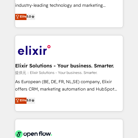
intake; pipeline and document workflows 🛒 E-
industry-leading technology and marketing
Commerce: Shopify, WooCommerce; lifecycle and
consultancy. Our focus is on enterprise and mid-
Elite
5.0
revenue automation 🏢 Real Estate: deal pipelines;
market B2B companies globally that want a strategic
portfolio and lifecycle management 🏭
approach to execute their goals through creative
Manufacturing: ERP integrations; operational
applications of our solutions; Technical HubSpot
alignment 🛡️ Compliance & Data Considerations:
Consulting, Content Marketing, Growth-Driven
HIPAA-aware; CASL-compliant; GDPR-ready
Design, Migrations + Integrations. Mole Street’s
implementations where required 💡 Why 500+
mission is empowering others to realize their
Clients Choose Us: Elite Partner; technical, fast, and
greatness, which is achieved through creating
Elixir Solutions - Your business. Smarter.
built to scale.
absolute clarity, derived from a well-defined
提供元：Elixir Solutions - Your business. Smarter.
strategy, executed well, and reported on with clear
As European (BE, DE, FR, NL,SE) company, Elixir
results. The culture is driven by core values; Joy, Grit,
offers CRM, marketing automation and HubSpot
Accountability, Curiosity, Authenticity, Growth
integration products and services to mid-market
Elite
5.0
Mindedness, and Clarity. We are driven to win for the
and enterprise customers. We ensure that your sales,
collective good of the company and its clientele, and
service and marketing department operates in the
dedicated to breaking the mold from the agency of
most effective way, while at the same time
the past into the consultancy of the future. Great
leveraging your commercial data for a fully
things are happening.
integrated buyers journey. Elixir is located in