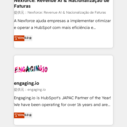
Nexforce: Revenue AI & Nacionalização de
Faturas
objects, automations, and integrations built for
growth. 🚀 AI-Driven GTM Orchestration Unify
提供元：Nexforce: Revenue AI & Nacionalização de Faturas
HubSpot with LinkedIn, WhatsApp, email, paid
A Nexforce ajuda empresas a implementar otimizar
media, and AI voice to drive pipeline. 🤖 AI Custom
e operar a HubSpot com mais eficiência e
Agent Development Deploy AI agents for
previsibilidade de receita. Combinamos Revenue
Elite
5.0
prospecting, follow-ups, service triage, and
Operations (RevOps) e Inteligência Artificial para
knowledge retrieval—built in HubSpot. ⚡ Fast-Track
estruturar processos integrar sistemas organizar
& Growth-Track Services Fast-Track: Rapid HubSpot
dados e automatizar operações. O objetivo é
onboarding in weeks Growth-Track: Unlock
transformar a HubSpot em um verdadeiro sistema
advanced optimization & adoption 📍 São Paulo, BR
operacional de receita conectando equipes
• Des Moines, IA • New York, NY
tecnologia e dados em uma operação integrada.
Também somos distribuidores oficiais da HubSpot
engaging.io
e de mais de 150 softwares globais permitindo
提供元：engaging.io
contratar e pagar a HubSpot em reais com nota
Engaging.io is HubSpot's JAPAC Partner of the Year!
fiscal no Brasil e gerar economia de até 50% na
We have been operating for over 16 years and are
contratação de softwares internacionais.
one of HubSpot's most experienced and technically
Elite
5.0
Oferecemos ainda agentes de IA especializados em
capable Agency Partners globally. We specialise in
HubSpot que automatizam tarefas executam rotinas
complex CRM migrations, implementations,