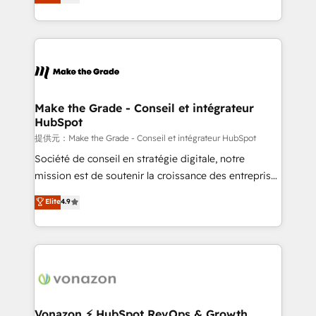
HubSpot un vrai levier de performance pour votre
organisation. Cela passe par la compréhension de
vos processus, la fiabilisation de vos données et
l'alignement de vos équipes — avant même d'ouvrir
la plateforme. Nos domaines d'intervention : -
Intégration & paramétrage HubSpot - Migration CRM
& reprise de données - Stratégie RevOps &
Make the Grade - Conseil et intégrateur
HubSpot
alignement Marketing / Sales - Data, reporting &
tableaux de bord - Onboarding, audit &
提供元：Make the Grade - Conseil et intégrateur HubSpot
optimisation - Intégrations métiers (ERP, téléphonie,
Société de conseil en stratégie digitale, notre
e-commerce) - Formation & accompagnement au
mission est de soutenir la croissance des entreprises
changement Nous intervenons auprès des PME, ETI
B2B à travers l’acquisition de nouveaux clients,
Elite
4.9
et grandes entreprises en France et à l'international,
l'intégration CRM et le développement des revenus
dans des secteurs variés : SaaS, immobilier,
auprès de vos comptes existants. En France et à
industrie, éducation, banque & assurance, transport
l'international, nous travaillons avec des ETI
& logistique.
ambitieuses, des grands groupes voulant aller au-
delà d’une simple transformation digitale et des
startups florissantes. Nos 3 grandes expertises sont :
➤ L’intégration de CRM et de méthodologie RevOps
Vonazon ⚡ HubSpot RevOps & Growth