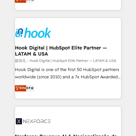
HubSpot partners 🔄 Top 5% globally in client
tailored solutions that drive results by leveraging
retention 📅 8+ years of consistent results since 2017
HubSpot’s platform and data to fuel success.
Who We Serve Revenue teams, marketing leaders,
Technical Solutions: - HubSpot Technical Consulting -
and sales ops at mid-market companies ready to
HubSpot CRM Implementation - HubSpot
move beyond spreadsheets into unified systems
Onboarding - Data Migration & Integrations -
that drive real business results.
Technical Audit & Optimization Strategic Solutions: -
Revenue Operations - Inbound Marketing -
Hook Digital | HubSpot Elite Partner —
LATAM & USA
Outbound Marketing - HubSpot CMS Website
Design & Development We empower our clients to
提供元：Hook Digital | HubSpot Elite Partner — LATAM & USA
reach their full potential by providing transparent,
Hook Digital is one of the first 50 HubSpot partners
relationship-driven support. With over 300 HubSpot
worldwide (since 2010) and a 7x HubSpot Awarded
certifications and accreditations, we deliver both the
Elite Partner. With 500+ projects across the U.S.,
Elite
4.9
technical know-how and strategic guidance you
Brazil, and LATAM, we combine global expertise with
need to succeed.
regional experience. Today, we are Brazil’s largest
HubSpot Elite Partner—trusted by companies across
the Americas to scale smarter. ⚙️ CRM
Implementation & Migration Onboarding across all
Hubs, plus migrations from Salesforce, Pipedrive, RD
Station, Freshdesk, Intercom, and more. Custom