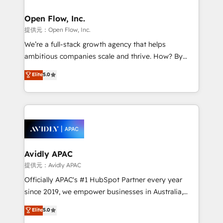
Brussels, Munich, Cologne "Köln", Paris, Amsterdam
and Stockholm Elixir is a first mover and leader
Open Flow, Inc.
when it comes to HubSpot sales and service
提供元：Open Flow, Inc.
implementations, highly renowned for our business
We’re a full-stack growth agency that helps
acumen, process (re-)design experience and a
ambitious companies scale and thrive. How? By
massive amount of success stories in this area. We
upgrading and streamlining every single revenue-
Elite
5.0
integrate HubSpot with complex solutions like SAP,
generating aspect of your business. We’re proud
MicroSoft, custom solutions,... Our company also has
HubSpot Elite Solutions Partners and devout CRM
strong experience with HubSpot UI extensions,
nerds who can harness HubSpot’s custom digital
mobile apps for Field Service Mgt and Retail
tools to improve each touchpoint of your customer
execution, CPQ, customer portals and HubSpot CMS
experience. Working hand-in-hand with your team,
developments. And we're champions when it comes
we’ll assemble a RevOps machine that drives more
to complex data migrations.
traffic, generates better leads and crushes your
Avidly APAC
revenue goals. We've worked with thousands of
提供元：Avidly APAC
HubSpot customers and we'd love to work with you
Officially APAC's #1 HubSpot Partner every year
too! Clients come to us for: Advanced CRM solutions
since 2019, we empower businesses in Australia,
System Integrations both Custom and Native to
New Zealand, and globally to realise their full
Elite
5.0
HubSpot Data System Migrations between systems
potential through enterprise HubSpot CRM