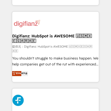
𝗯𝘂𝘀𝗶𝗻𝗲𝘀𝘀' button to get in touch (𝘸𝘦'𝘳𝘦 𝘴𝘶𝘱𝘦𝘳
growth. We modernise platforms, streamline
𝘳𝘦𝘴𝘱𝘰𝘯𝘴𝘪𝘷𝘦)
operations that are causing inefficiencies, improve
customer experiences, integrate systems, and
supercharge revenue operations Key services: • CRM
Implementation • Systems Integration • Digital
Transformation / Web Development • RevOps &
Digifianz: HubSpot is AWESOME 🇺🇸🇲🇽
🇪🇸🇦🇷🇦🇪
Sales Consulting • Marketing Automation What
makes us different? 🚀 Top 0.5% of global HubSpot
提供元：Digifianz: HubSpot is AWESOME 🇺🇸🇲🇽🇪🇸🇦🇷
🇦🇪
agencies ⚙️ The strongest technical ability and
You shouldn't struggle to make business happen. We
integration capabilities 💼 Consultative, long-term
help companies get out of the rut with experienced,
partners who will embed ourselves into your
process-oriented teams implementing HubSpot
business, processes and systems 🏢 We specialise in
Elite
4.9
Marketing, Sales, Service, CMS and Operations Hub,
working with mid-market and enterprise
so selling and actually engaging with your customers
organisations, global organisations and those with
feels easy and pain-free. We are a top ranked
complex use cases 🏆 CRM Implementation,
HubSpot Elite Partner, winner of Rookie of the Year
Platform Enablement, Custom Integration and
and Customer First Awards, 4.9/5 rating in HubSpot
Onboarding Accredited 🔐 ISO27001 & ISO9001
Reviews and 4.9/5 rating in Clutch Reviews. Digifianz
Certified