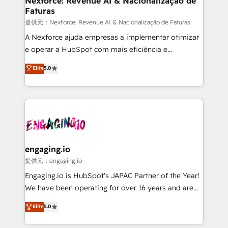
Nexforce: Revenue AI & Nacionalização de
Faturas
objects, automations, and integrations built for
growth. 🚀 AI-Driven GTM Orchestration Unify
提供元：Nexforce: Revenue AI & Nacionalização de Faturas
HubSpot with LinkedIn, WhatsApp, email, paid
A Nexforce ajuda empresas a implementar otimizar
media, and AI voice to drive pipeline. 🤖 AI Custom
e operar a HubSpot com mais eficiência e
Agent Development Deploy AI agents for
previsibilidade de receita. Combinamos Revenue
Elite
5.0
prospecting, follow-ups, service triage, and
Operations (RevOps) e Inteligência Artificial para
knowledge retrieval—built in HubSpot. ⚡ Fast-Track
estruturar processos integrar sistemas organizar
& Growth-Track Services Fast-Track: Rapid HubSpot
dados e automatizar operações. O objetivo é
onboarding in weeks Growth-Track: Unlock
transformar a HubSpot em um verdadeiro sistema
advanced optimization & adoption 📍 São Paulo, BR
operacional de receita conectando equipes
• Des Moines, IA • New York, NY
tecnologia e dados em uma operação integrada.
Também somos distribuidores oficiais da HubSpot
engaging.io
e de mais de 150 softwares globais permitindo
提供元：engaging.io
contratar e pagar a HubSpot em reais com nota
Engaging.io is HubSpot's JAPAC Partner of the Year!
fiscal no Brasil e gerar economia de até 50% na
We have been operating for over 16 years and are
contratação de softwares internacionais.
one of HubSpot's most experienced and technically
Elite
5.0
Oferecemos ainda agentes de IA especializados em
capable Agency Partners globally. We specialise in
HubSpot que automatizam tarefas executam rotinas
complex CRM migrations, implementations,