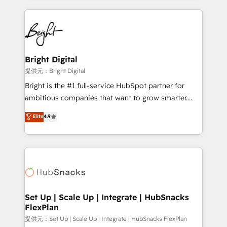
Growth-Driven Design Agency of the Year 🏆2015
automation, integration, and AI innovation to deliver
Became the 5th Agency to reach Diamond 🏆2014
lasting impact. We specialize in: • Turnkey and end-
HubSpot COS Performance Award 🏆2014 HubSpot
to-end HubSpot implementations • Onboarding for
COS Design Award 🏆2013 HubSpot Marketplace
Sales, Service, Marketing & Content Hubs • AI voice
Provider of the Year 🏆2011 Became a HubSpot
and chat agents, predictive automation, and smart
Bright Digital
Partner 📆Founded in 1997
workflows • Salesforce + HubSpot integration •
提供元：Bright Digital
RevOps and AI-driven sales enablement • Website
Bright is the #1 full-service HubSpot partner for
design and CMS development • ERP integration: SAP,
ambitious companies that want to grow smarter.
NetSuite, Microsoft Dynamics, … • Data cleansing
From HubSpot onboarding, to training, from
Elite
4.9
and CRM migration from any platform •
developing a new website to lead generation and
Client/member portals built on HubSpot • Custom
digital marketing; we do it all (and with great
and complex integrations: SAM.gov, GovWin,
results)! In short, our services include: - HubSpot
QuickBooks, PandaDoc, ClickUp, Shopify, Mapsly,
consultancy: onboarding, training, data migration -
WooCommerce, BuilderTrend, and more Experience
HubSpot development: websites, custom modules,
the difference — reach out to see how AI + HubSpot
integrations - Marketing & sales solutions: digital
can transform your business.
marketing, advertising, campaigns, content and
Set Up | Scale Up | Integrate | HubSnacks
FlexPlan
design We connect people, data and technology to
improve customer experiences. With our bright
提供元：Set Up | Scale Up | Integrate | HubSnacks FlexPlan