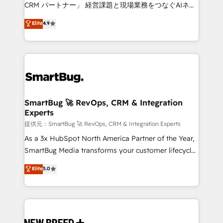
Move from any legacy CRM. Zero downtime, full data
CRM パートナー」 経営課題と現場業務をつなぐAIネイ
integrity. ➤ Implementation: Configure HubSpot to
ティブ・エージェンシーとして、HubSpot Eliteの実装
Elite
4.9
run your revenue process. Sales, marketing, and
力で顧客フロント業務を再設計します。 💡 100inc は何
service wired together. ➤ AI and Integrations: Layer
をする会社か？ HubSpotを共通基盤に、AIエージェン
Breeze AI, custom agents, and APIs to remove
トを組み込んだ顧客フロント業務（マーケティング・営
manual work. ➤ Ongoing Management: Monthly
業・CS）を組織全体で設計・実装する日本のAIネイテ
tune-ups, feature rollouts, adoption coaching. Buying
ィブ・エージェンシーです。事業部・グループ会社・部
HubSpot, switching to it, or reviving a stale portal?
門が分立する組織で、データと業務プロセスのサイロ化
We are built for the work.
を、CRMを軸とした全社共通基盤に再構築します。意
SmartBug 🚀 RevOps, CRM & Integration
Experts
思決定者・PMO・現場担当者に並走します。 1️⃣
HubSpot導入・活用支援 顧客データの一元化から、
提供元：SmartBug 🚀 RevOps, CRM & Integration Experts
GTMの見える化・自動化まで。全Hub統合運用、デー
As a 3x HubSpot North America Partner of the Year,
タ品質設計、グループ横断のCRM統合に対応します。
SmartBug Media transforms your customer lifecycle
2️⃣ AIエージェント組織構築 営業・マーケティング業務
into a revenue engine. Our unified ecosystem
Elite
5.0
の一部をAIが自律実行する組織への移行を設計・実装。
includes specialized divisions Globalia (AI &
Breeze・Claude等をHubSpotと連携させ、役割定義・
Software) and Point Success Media (Paid Media),
運用ルール・成果指標まで含めて設計します。 3️⃣ 全社
making this the official home for all three brands. 🔄
DX × AI推進のPMO伴走支援 複数部門をまたぐDX×AI変
Implementation & Integration - Seamless migrations
革を、構想から実装・定着までPMOとして主導。「設
and system integrations powered by Globalia’s