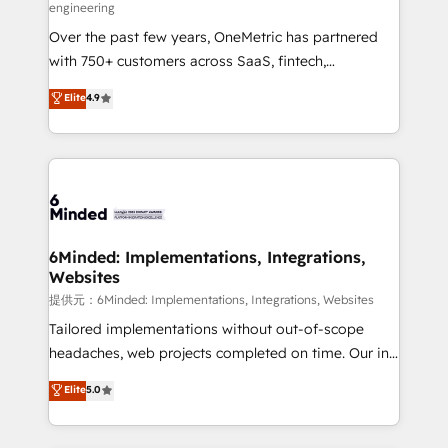
engineering
HubSpot Partner since 2012 • 2022 EMEA Impact
Over the past few years, OneMetric has partnered
Award: Best Integration • 150+ successful HubSpot
with 750+ customers across SaaS, fintech,
projects • Clients in 30+ industries • Proprietary
healthcare, real estate, and other industries. With
technology for integrations • Multilingual team:
Elite
4.9
150+ HubSpot-certified experts, we deliver scalable
English, Spanish, Portuguese & Italian 👉 Grow
solutions to complex GTM and RevOps challenges.
smarter with AI and HubSpot.
Our Expertise 🔹 Onboarding & Implementation:
Accredited HubSpot Partner, ensuring smooth setup
tailored to your GTM motion. 🔹 Migrations:
Accredited HubSpot Partner, ensuring migration
from other CRMs to HubSpot without data loss or
6Minded: Implementations, Integrations,
Websites
downtime. 🔹 RevOps Strategy: Align teams,
processes, and data to drive revenue efficiency. 🔹
提供元：6Minded: Implementations, Integrations, Websites
Integrations: Connect HubSpot with your tech stack
Tailored implementations without out-of-scope
for better adoption. 🔹 Custom Solutions: Build
headaches, web projects completed on time. Our in-
tailored apps, workflows, and configurations. We are
house team of certified CRM architects, experts,
Elite
5.0
SOC 2 Type II and ISO 27001 certified, reinforcing
developers, designers, and marketers handles all
our commitment to data security and compliance. At
aspects of your HubSpot. ✨ 400+ global clients ✨
OneMetric, we help revenue teams focus on the