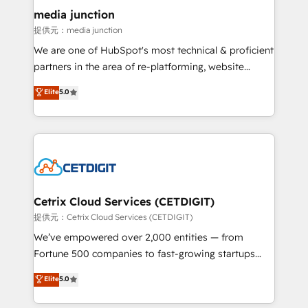
Mexico, USA, and Portugal—we've executed over a
media junction
hundred successful operations. Our approach,
提供元：media junction
rooted in RevOps principles, integrates analysis,
We are one of HubSpot's most technical & proficient
training, planning, and qualification. Leveraging
partners in the area of re-platforming, website
technology, data analytics, CRM optimization, and
design & development. We specialize in multi-hub
Elite
5.0
inbound marketing tactics, we focus on
implementations for mid-market & enterprise
understanding, nurturing, and converting leads.
companies. We are woman-owned, powered by
Partner with us to unlock your business's full
coffee, and we ❤️ dogs. We produce award-winning
potential and achieve sustained growth in today's
work for our clients. 🏆2023 Technical Expertise
competitive market.
Impact Award 🏆2022 Technical Expertise Impact
Award 🏆2022 Platform Migration Excellence Impact
Award 🏆2020 Elite Solutions Partner 🏆2019
Cetrix Cloud Services (CETDIGIT)
Integrations HubSpot Impact Award 🏆2019
提供元：Cetrix Cloud Services (CETDIGIT)
Marketing Enablement HubSpot Impact Award 🏆
We’ve empowered over 2,000 entities — from
2018 Website Design HubSpot Impact Award 🏆2017
Fortune 500 companies to fast-growing startups
Website Design HubSpot Impact Award 🏆2016
and nonprofits — to streamline operations, scale
Elite
5.0
Growth-Driven Design Agency of the Year 🏆2016
revenue, and unlock the full potential of HubSpot.
Sales Enablement HubSpot Impact Award 🏆2015
With deep technical and industry expertise, we fuse