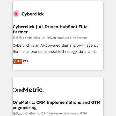
website, or build your new one.
Cyberclick | AI-Driven HubSpot Elite
Partner
提供元：Cyberclick | AI-Driven HubSpot Elite Partner
Cyberclick is an AI-powered digital growth agency
that helps brands connect technology, data, and
creativity to achieve measurable results. Founded in
Elite
4.9
Barcelona and operating across Spain, LATAM, and
the UK, we support global companies in building
smarter marketing, sales, and customer success
strategies. As the only HubSpot Elite Partner in
Iberia (Spain & Portugal), we combine human insight
with intelligent automation to drive sustainable
growth. Our multidisciplinary team designs solutions
OneMetric: CRM Implementations and GTM
engineering
that simplify complexity, boost performance, and
turn innovation into real impact. 🌍 Highlights •
提供元：OneMetric: CRM Implementations and GTM