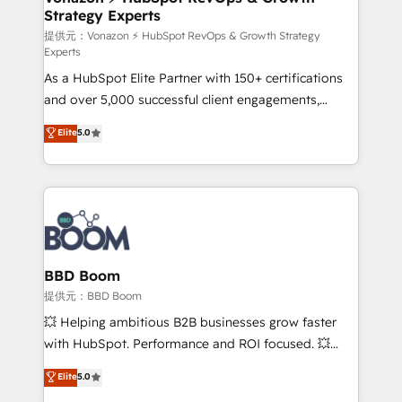
Strategy Experts
pour aligner les équipes marketing, commerciales et
support client (data migration, synchronisation API,
提供元：Vonazon ⚡ HubSpot RevOps & Growth Strategy
Experts
audit et maintenance) ➤ La création de sites internet
As a HubSpot Elite Partner with 150+ certifications
de conversion qui transforment les visiteurs en
and over 5,000 successful client engagements,
opportunités d'affaires ➤ La mise en place de
Vonazon turns marketing complexity into
stratégies d'acquisition marketing (SEO, SEA,
Elite
5.0
measurable, scalable growth. From onboarding to
inbound, automatisation marketing, ABM, IA,
enterprise-grade campaigns, our in-house team
emailing) Informations clés : - 10 ans d'expérience -
builds scalable strategies that drive long-term
100+ intégrations CRM HubSpot réussies - 40
revenue. ⚙️ HubSpot Integration & Optimization •
experts conseil - 150 certifications HubSpot
Seamless CRM, CMS, and automation setup •
cumulées
Complex platform migrations and data cleanups •
Custom APIs and third-party integrations 📈 End-to-
BBD Boom
End Revenue Acceleration • Lifecycle marketing and
提供元：BBD Boom
pipeline growth programs • Sales enablement tools
💥 Helping ambitious B2B businesses grow faster
and CRM optimization • Retention strategies with
with HubSpot. Performance and ROI focused. 💥
customer journey mapping 🏅 Elite-Level HubSpot
BBD Boom is the HubSpot partner that can help you
Elite
5.0
Execution • 750+ onboardings and 2,000+
to HubSpot Better. We work with your teams to
implementations • Deep expertise across marketing,