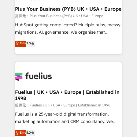
HubSpot Content Hub, WordPress development,
B2B SEO, paid media, and content. We work with
Plus Your Business (PYB) UK • USA • Europe
enterprise and growth-led companies across
提供元：Plus Your Business (PYB) UK • USA • Europe
technology, professional services, financial services
HubSpot getting complicated? Multiple hubs, messy
and industrial sectors. Offices in Johannesburg, Cape
migrations, AI, governance. We organise that
Town and London. 500+ HubSpot CRM
complexity, so your team can put HubSpot to work...
Elite
5.0
implementations delivered. AI visibility coverage
Welcome to our Profile! We help with: • CRM
across ChatGPT, Claude, Perplexity, Gemini and
implementation, reports, workflows, and team
Google AI Overviews. HubSpot Impact Award -
training • CRM migration from Salesforce, Pipedrive,
Customer First HubSpot Impact Award - Integrations
Dynamics and others • Technical projects including
Innovation HubSpot Impact Award - Platform
custom API integrations with ERP (and other
Migration Excellence HubSpot Impact Award -
systems) • AI governance for HubSpot-centred
Platform Excellence 35+ full-time HubSpot
operations A little about us: • Boutique 'Elite' team of
Fuelius | UK • USA • Europe | Established in
professionals.
1998
12 • 150+ clients across Sales Hub, Marketing Hub,
Service Hub, Data Hub and CMS • ISO/IEC
提供元：Fuelius | UK • USA • Europe | Established in 1998
27001:2022, ISO 9001:2015, and ISO 42001:2023
Fuelius is a 25-year-old digital transformation,
certified - the AI management standard • GuardHub:
marketing automation and CRM consultancy. We
our AI governance framework, built on ISO 42001
enable mid-market and enterprise clients to
Elite
5.0
Ready for the next step? Click the 👈 '𝗖𝗼𝗻𝘁𝗮𝗰𝘁
maximise their return from digital and fuel their