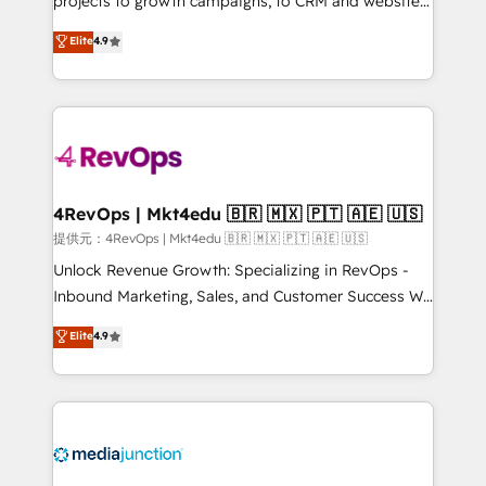
projects to growth campaigns, to CRM and websites.
HubSpot experts backed by over 10+ years of
Hire an agency that's experienced in every inch of
Elite
4.9
HubSpot experience ✔️Flexible pricing models —
HubSpot and willing to work hand-in-hand with your
Hourly-fee (assigned one Dedicated HubSpot
team to simplify the complex and build a better
Admin); Monthly-fee (HubSpot Admin + Project
experience for your team and customers.
Manager); and Fixed Project Cost (as per
requirement). ✔️Helped over 25,000+ customers so
far with our HubSpot solutions. ✔️Bespoke apps &
on-demand bundle services. Connect with us today!
4RevOps | Mkt4edu 🇧🇷 🇲🇽 🇵🇹 🇦🇪 🇺🇸
提供元：4RevOps | Mkt4edu 🇧🇷 🇲🇽 🇵🇹 🇦🇪 🇺🇸
Unlock Revenue Growth: Specializing in RevOps -
Inbound Marketing, Sales, and Customer Success We
specialize in driving revenue growth for companies
Elite
4.9
across industries through tailored marketing, sales,
and customer success strategies, utilizing RevOps
methodologies. As Latin America's largest HubSpot
partner and a global leader in education market, we
offer unparalleled insights. Operating in five
countries—Brazil, UAE (Abu Dhabi/Dubai/Sharjah),