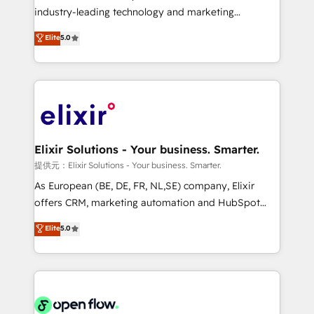
intake; pipeline and document workflows 🛒 E-
industry-leading technology and marketing
Commerce: Shopify, WooCommerce; lifecycle and
consultancy. Our focus is on enterprise and mid-
Elite
5.0
revenue automation 🏢 Real Estate: deal pipelines;
market B2B companies globally that want a strategic
portfolio and lifecycle management 🏭
approach to execute their goals through creative
Manufacturing: ERP integrations; operational
applications of our solutions; Technical HubSpot
alignment 🛡️ Compliance & Data Considerations:
Consulting, Content Marketing, Growth-Driven
HIPAA-aware; CASL-compliant; GDPR-ready
Design, Migrations + Integrations. Mole Street’s
implementations where required 💡 Why 500+
mission is empowering others to realize their
Clients Choose Us: Elite Partner; technical, fast, and
greatness, which is achieved through creating
Elixir Solutions - Your business. Smarter.
built to scale.
absolute clarity, derived from a well-defined
提供元：Elixir Solutions - Your business. Smarter.
strategy, executed well, and reported on with clear
As European (BE, DE, FR, NL,SE) company, Elixir
results. The culture is driven by core values; Joy, Grit,
offers CRM, marketing automation and HubSpot
Accountability, Curiosity, Authenticity, Growth
integration products and services to mid-market
Elite
5.0
Mindedness, and Clarity. We are driven to win for the
and enterprise customers. We ensure that your sales,
collective good of the company and its clientele, and
service and marketing department operates in the
dedicated to breaking the mold from the agency of
most effective way, while at the same time
the past into the consultancy of the future. Great
leveraging your commercial data for a fully
things are happening.
integrated buyers journey. Elixir is located in