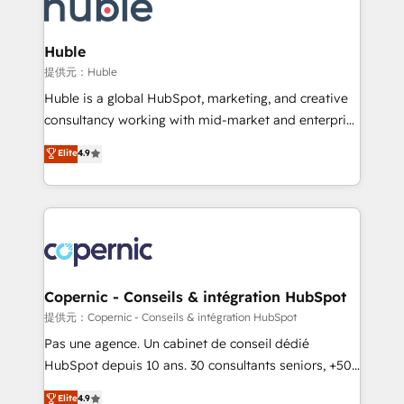
skills, processes, and internal team you need to
CRM Migrations using our in-house "HubScrub" Tool.
attract the right buyers, close deals faster, and grow
without outside dependencies. You’ll learn how to: •
Huble
Set up, audit, and organize your HubSpot portal •
提供元：Huble
Get your sales team fully using HubSpot • Track
Huble is a global HubSpot, marketing, and creative
pipeline and revenue across the entire buyer journey
consultancy working with mid-market and enterprise
• Build an in-house marketing team that drives
businesses. We go beyond implementation, shaping
Elite
4.9
growth • Create content and videos that attract
the strategy, processes, and teams that turn
buyers • Use AI to scale smarter Our coaching-led
HubSpot into a genuine growth engine. Named
approach works best for companies that are done
HubSpot's Global Partner of the Year in 2024,
with outsourcing and ready to build something that
consistently ranked among their top 5 partners
lasts. So if you're ready to become the most trusted
worldwide, and with over 15 years in the ecosystem,
voice in your market, let’s talk.
Huble has built a track record that speaks for itself.
One company, one operating model, delivering
Copernic - Conseils & intégration HubSpot
across offices and consulting teams in the UK, USA,
提供元：Copernic - Conseils & intégration HubSpot
Canada, Germany, France, Belgium, Singapore, and
Pas une agence. Un cabinet de conseil dédié
South Africa. Certified compliant with ISO/IEC
HubSpot depuis 10 ans. 30 consultants seniors, +500
27001:2022 and ISO 9001:2015 across all seven
clients, un ROI mesurable. Notre mission : faire de
Elite
4.9
international offices and 175+ employees.