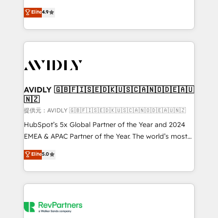
Strategy: Activate Breeze Agents, configure HubSpot
North America. Avec plus de 115 experts en
Elite
4.9
AI, & maximize AEO with tailored AI services. 🧩
marketing automation, Growth, Revops, CRM et
Integrations: Extend HubSpot with custom
webdesign. Markentive is both a consulting firm, a
integrations, hosting, & maintenance.
digital agency and an integrator. With over 115
experts in marketing automation, growth, revops,
CRM and webdesign (We focus on EMEA - USA
customers).
AVIDLY 🇬🇧🇫🇮🇸🇪🇩🇰🇺🇸🇨🇦🇳🇴🇩🇪🇦🇺
🇳🇿
提供元：AVIDLY 🇬🇧🇫🇮🇸🇪🇩🇰🇺🇸🇨🇦🇳🇴🇩🇪🇦🇺🇳🇿
HubSpot’s 5x Global Partner of the Year and 2024
EMEA & APAC Partner of the Year. The world’s most
experienced and fully accredited HubSpot Solutions
Elite
5.0
Partner. 🚀 With 2,750+ HubSpot projects delivered
and 370+ specialists across EMEA, APAC and NAM,
we de-risk complex CRM programmes and
accelerate ROI across every HubSpot Hub. 🧭 From
multi-region migrations to AI-powered automation,