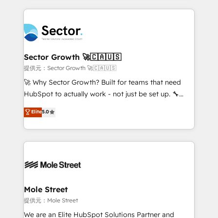
no CRM e mantêm os dados organizados, como um
integrations, custom CMS portal development,
especialista operando a plataforma 24/7. Hoje 300+
design & UX for mid to large to multi national
empresas em 13 países utilizam a Nexforce. Somos
businesses. Our teams are based in North America
a maior parceira da HubSpot na América Latina e
and APAC. We are HubSpot's top-ranked Advanced
líder no ranking global de sucesso do cliente da
Implementation Certified Partner and we contribute
Sector Growth 🚀🇨🇦🇺🇸
HubSpot.
to their advisory council. We strive to do 'good work
提供元：Sector Growth 🚀🇨🇦🇺🇸
with good people' and have worked with incredible
🚀 Why Sector Growth? Built for teams that need
brands. You can see some of them on our website,
HubSpot to actually work - not just be set up. 🔧
along with plenty of case studies.
HubSpot Experts: Onboarding, migrations,
Elite
5.0
automation, and training built for adoption. ⚡ Highly
Technical Execution: ERP, EMR and Custom
Integrations; complex builds delivered in weeks, not
months. 🤖 AI Consulting & Agents: AI-powered
workflows; automation agents; process optimization
inside HubSpot. 🏆 Industry Experience: 🏥
Healthcare: HIPAA implementations; secure data
Mole Street
workflows 💼 Financial Services: compliant
提供元：Mole Street
workflows; audit-ready reporting ⚖️ Legal: client
We are an Elite HubSpot Solutions Partner and