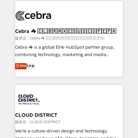
100+ seamless migrations from 15+ different CRMs
OneMetric that matters most: revenue.
✨ 100,000+ hours in HubSpot projects, 75+ full Hub
implementations, and 5,000+ pages ✨ CS: Clients
generating 7-digit MRR from inbound campaigns ✨
CS: 245% organic growth & +751% new visitors for a
Cebra 🦓 🇨🇱🇧🇷🇲🇽🇪🇸🇺🇸🇨🇴🇵🇪🇵🇦
full-funnel HubSpot project ✨ CS: 415% conversion
提供元：Cebra 🦓 🇨🇱🇧🇷🇲🇽🇪🇸🇺🇸🇨🇴🇵🇪🇵🇦
boost with a new HubSpot site Recognized leaders:
Cebra 🦓 is a global Elite HubSpot partner group,
🏆 HubSpot Platform Migration Impact Award 🏆
combining technology, marketing and media
Clutch HubSpot Global Leader 🏆 Finalist: HubSpot
expertise across Latin America and Southern
Elite
5.0
Inbound Campaign of the Year 🏆 Gold AVA Digital
Europe, with teams across 7 countries. Born in Chile,
Award for Best Website 🌟 Accreditations: CRM
we combine local insight with international reach to
Implementation, HubSpot Content Experience, CRM
help businesses grow through technology, creativity,
Data Migration & Custom Integration
AI and strategy. For over 12 years, we’ve delivered
500+ HubSpot implementations, building end-to-
end solutions that integrate CRM, AI automation,
inbound and loop marketing, content, and digital
CLOUD DISTRICT
creativity. Our multicultural team works in Spanish,
提供元：CLOUD DISTRICT
Portuguese, and English to design scalable strategies
We’re a culture-driven design and technology
that drive measurable growth. 🌎 Highlights: • 10+