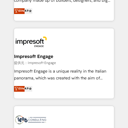
company made up of builders, designers, and big
years as a HubSpot partner. • 2023 Impact Awards:
thinkers. We blend strategy, design, and
Elite
4.9
Platform Migration Excellence. • Top 3 Partner of the
development—always fueled by curiosity—to turn
Year LATAM 2022, 2023, 2024, 2025. • Partner of the
ideas, opportunities, and challenges into meaningful
Year 2024. • Organizer of Aliados.ai (AI, marketing &
experiences. To us, technology is more than just
tech global congress). 👉 Ready to scale your
code; it’s about creating things that are useful, cool,
business with HubSpot? Let Cebra’s experts help
and—most importantly—simple. That’s why we lean
you grow faster, smarter, and with impact.
into bold ideas and shape them into thoughtful
products and strategies that actually make a
Impresoft Engage
difference.
提供元：Impresoft Engage
Impresoft Engage is a unique reality in the Italian
panorama, which was created with the aim of
putting Customer Experience at the center by
Elite
4.9
creating digital environments capable of integrating
people, processes and data. We offer the best
digital solutions on the market, ranging from CRM
processes and technologies to digital strategy, from
marketing automation to online and offline sales
processes through Customer Service Management,