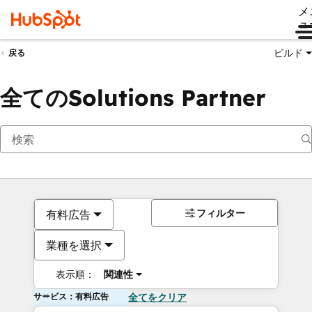
メ
ュ
ビルド
戻る
全てのSolutions Partner
フィルター
有料広告
業種を選択
表示順：
関連性
サービス：有料広告
全てをクリア