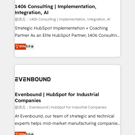
allowing companies to optimize processes and meet
1406 Consulting | Implementation,
Integration, AI
the needs of the customer. We are part of Impresoft
Group, a group of specialized and complementary
提供元：1406 Consulting | Implementation, Integration, AI
companies that divide their offer into 4
Strategic HubSpot Implementation + Coaching
Competence Centers: Smart Manufacturing,
Partner As an Elite HubSpot Partner, 1406 Consulting
Customer First, Enabling Technologies & Security.
helps mid-market revenue teams transform how
Elite
5.0
The synergies generated by these integrations,
they sell, market, and serve. We don't just build your
together with the combination of talents, skills,
HubSpot—we teach your team to own it, then stay
solutions and services, have allowed the group to
to help you keep winning. What We Do ⚙️ CRM
build an unrivaled offering portfolio on the market
Implementations across Marketing, Sales, Service,
to accompany companies on their digital
Data & Content 📈 Sales & Marketing Alignment +
transformation journey.
Revenue Team Enablement 🤖 Breeze AI & Custom
Agent Creation 🔄 Custom Integrations & Data
Evenbound | HubSpot for Industrial
Companies
Migration Why 1406 We become part of your team.
Your team learns while we build. We fix what others
提供元：Evenbound | HubSpot for Industrial Companies
broke. Built for mid-market reality—practical
At Evenbound, our team of strategic and technical
solutions that work with your actual headcount and
experts helps mid-market manufacturing companies
constraints. By the Numbers 🏆 Top 1% of all
achieve real growth. We specialize in delivering
Elite
5.0