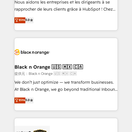
Nous aidons les entreprises et les dirigeants à se
business services. We prepare a customized
rapprocher de leurs clients grâce à HubSpot ! Chez
business case that demonstrates the value and
DIGITALISIM, nous avons l'intime conviction que la
Elite
5.0
impact of your digital transformation, including a
réussite des entreprises passe par l’innovation web,
detailed financial rationale with a focus on ROI and
le marketing digital, et la relation client ! C'est
TCO. As a trusted extension of your team, we
pourquoi, nos experts sont à la fois capables de
believe in the power of partnership. Together, we
gérer votre projet de création de site internet, votre
embark on a transformational journey that sets your
référencement, votre stratégie digitale et le pilotage
business up for long-term success. Unlock your
et l'intégration d'HubSpot ! Les grandes phases d'un
business. If not now, when?
projet HubSpot avec DIGITALISIM : 🧽 Nettoyage,
Black n Orange 🇺🇸 🇲🇽 🇨🇦
migration et intégration des bases de données. 🚀
提供元：Black n Orange 🇺🇸 🇲🇽 🇨🇦
Développement des interfaces avec vos logiciels
We don’t just optimize — we transform businesses.
métiers ⚙️ Configuration de la plateforme HubSpot
At Black n Orange, we go beyond traditional Inbound
📈 Configuration de rapports et tableaux de bord 🤝
Marketing with our exclusive methodologies:
Elite
5.0
Book Process & Guidelines utilisateurs 🎓
BOOMS and BOOST. Together, they form a powerful
Formations des utilisateurs
combination that has driven success for over 800
businesses worldwide. As Elite HubSpot Partners, we
specialize in crafting high-performance growth
strategies that integrate data-driven marketing,