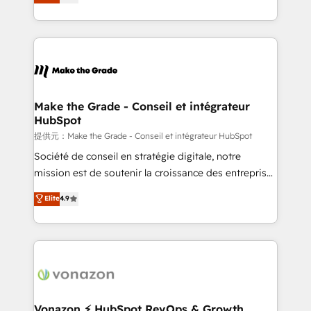
HubSpot un vrai levier de performance pour votre
organisation. Cela passe par la compréhension de
vos processus, la fiabilisation de vos données et
l'alignement de vos équipes — avant même d'ouvrir
la plateforme. Nos domaines d'intervention : -
Intégration & paramétrage HubSpot - Migration CRM
& reprise de données - Stratégie RevOps &
Make the Grade - Conseil et intégrateur
HubSpot
alignement Marketing / Sales - Data, reporting &
tableaux de bord - Onboarding, audit &
提供元：Make the Grade - Conseil et intégrateur HubSpot
optimisation - Intégrations métiers (ERP, téléphonie,
Société de conseil en stratégie digitale, notre
e-commerce) - Formation & accompagnement au
mission est de soutenir la croissance des entreprises
changement Nous intervenons auprès des PME, ETI
B2B à travers l’acquisition de nouveaux clients,
Elite
4.9
et grandes entreprises en France et à l'international,
l'intégration CRM et le développement des revenus
dans des secteurs variés : SaaS, immobilier,
auprès de vos comptes existants. En France et à
industrie, éducation, banque & assurance, transport
l'international, nous travaillons avec des ETI
& logistique.
ambitieuses, des grands groupes voulant aller au-
delà d’une simple transformation digitale et des
startups florissantes. Nos 3 grandes expertises sont :
➤ L’intégration de CRM et de méthodologie RevOps
Vonazon ⚡ HubSpot RevOps & Growth