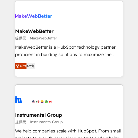
service creative agencies in the HubSpot
addicts to HubSpot evangelists 🧡 Don't hire a
ecosystem, we blend strategy, technology, & award-
marketing agency for an Ops problem. Don't hire a
winning design to build scalable, globally
technical agency for a growth problem. Hire a
regionalized HubSpot websites, integrated
partner built to solve both.
marketing campaigns, & RevOps frameworks that
MakeWebBetter
fuel long-term success We connect the entire
提供元：MakeWebBetter
customer lifecycle through seamless integrations,
MakeWebBetter is a HubSpot technology partner
ensure long-term adoption with change-
proficient in building solutions to maximize the
management programs, and align marketing, sales,
operational efficiency of HubSpot. The fastest-
Elite
4.9
and service to drive sustainable growth With 6 key
growing tech-enabler & facilitator, MakeWebBetter,
HubSpot accreditations and experience across
hands you the blend of HubSpot expertise &
hundreds of organizations in dozens of industries,
eminent solutions & integrations. Trust us to
there’s a good chance one of our globally integrated
streamline your HubSpot experience. 🚀HubSpot
teams has worked with clients just like you Let’s
Elite Partners with 10+ years of HubSpot experience
explore whether S2 is the partner you’ve been
🤝HubSpot Premier Integration partner 🤝Google
looking for...and get your next big initiative moving!
Premier Partner 2023 🌟5 HubSpot Accreditations 🌟
Instrumental Group
Won HubSpot Theme Challenge 2021 🌟INBOUND’19
提供元：Instrumental Group
HubSpot Rising Star Why us? Harnessing the full
We help companies scale with HubSpot. From small
potential of the powerful HubSpot CRM. ✔️A team of