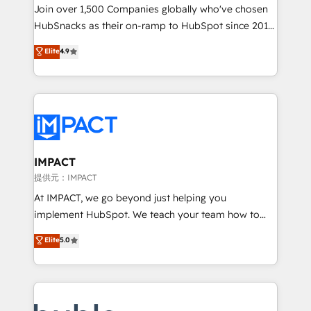
people, exciting ideas and can-do mentality, we
Join over 1,500 Companies globally who've chosen
ensure revenue growth on a daily basis. So tell us
HubSnacks as their on-ramp to HubSpot since 2014
your challenge; our passionate and growth driven
Simple pay-as-you-go plans that accelerate value...
Elite
4.9
team of 100+ experts is ready for you! Driving digital
1️⃣ Set Up | Onboarding New or Check-fixing existing
growth | www.brightdigital.com
HubSpot portals 2️⃣ Scale Up | 100% HubSpot Task
Execution... Global 24/7 ... All Experts 3️⃣ Integrate |
your entire Tech Stack with Custom Integrations
Slash months from your API Integration project... ⬅️
Click "Contact Business" ⬅️ to access 150+ Kickstart
Integration templates that put HubSpot in the center
IMPACT
of your tech stack, syncing... 🛍️ Shopify or
提供元：IMPACT
WooCommerce 💲 Stripe or Paypal 💰 Sage or
At IMPACT, we go beyond just helping you
Netsuite 🤖 Google or Microsoft ✍️ DocuSign or
implement HubSpot. We teach your team how to
PandaDoc 🌐 Avalara or Quaderno HubSnacks holds
master it. As the creators of the Endless Customers
Elite
5.0
the rare Advanced "Custom Integrations"
System™ (the next evolution of They Ask, You
Accreditation, securely sync data across... 🔄 any
Answer), we’re the only HubSpot partner built
apps, in any direction. Stuck on your old CRM..?
entirely around coaching and training. That means
Migrate | seamlessly off your old CRM onto a clean
we don’t do the work for you; we help you build the
new HubSpot portal with Advanced Website and