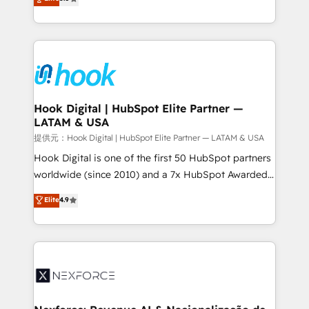
HubSpot partners 🔄 Top 5% globally in client
tailored solutions that drive results by leveraging
retention 📅 8+ years of consistent results since 2017
HubSpot’s platform and data to fuel success.
Who We Serve Revenue teams, marketing leaders,
Technical Solutions: - HubSpot Technical Consulting -
and sales ops at mid-market companies ready to
HubSpot CRM Implementation - HubSpot
move beyond spreadsheets into unified systems
Onboarding - Data Migration & Integrations -
that drive real business results.
Technical Audit & Optimization Strategic Solutions: -
Revenue Operations - Inbound Marketing -
Hook Digital | HubSpot Elite Partner —
LATAM & USA
Outbound Marketing - HubSpot CMS Website
Design & Development We empower our clients to
提供元：Hook Digital | HubSpot Elite Partner — LATAM & USA
reach their full potential by providing transparent,
Hook Digital is one of the first 50 HubSpot partners
relationship-driven support. With over 300 HubSpot
worldwide (since 2010) and a 7x HubSpot Awarded
certifications and accreditations, we deliver both the
Elite Partner. With 500+ projects across the U.S.,
Elite
4.9
technical know-how and strategic guidance you
Brazil, and LATAM, we combine global expertise with
need to succeed.
regional experience. Today, we are Brazil’s largest
HubSpot Elite Partner—trusted by companies across
the Americas to scale smarter. ⚙️ CRM
Implementation & Migration Onboarding across all
Hubs, plus migrations from Salesforce, Pipedrive, RD
Station, Freshdesk, Intercom, and more. Custom