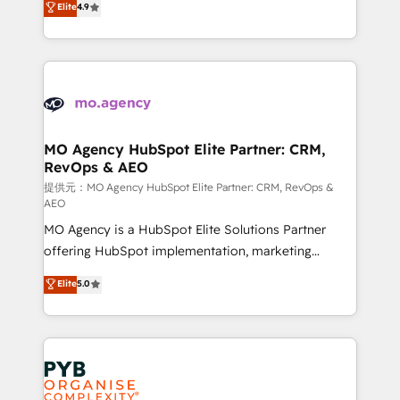
Elite
4.9
to your needs and sales objectives. With 125+
migrate, replatform, and scale smarter. We specialize
certifications, we are part of the most certified
in high-impact CRM and CMS migrations and
Canadian agencies, and we both hold Onboarding
onboarding from platforms like Salesforce, NetSuite,
Accreditations. Based in Canada (coast to coast), our
Zoho, Pardot, Marketo, Microsoft Dynamics, Wix,
services are offered in both English & French.
WordPress and legacy CRMs, turning fragmented
systems into unified, growth-ready HubSpot
architectures that accelerate revenue operations and
MO Agency HubSpot Elite Partner: CRM,
RevOps & AEO
performance. - Multi-object CRM migration, cleanup,
and implementation. - Pre-built and custom
提供元：MO Agency HubSpot Elite Partner: CRM, RevOps &
AEO
integrations across your full tech stack. - Custom
MO Agency is a HubSpot Elite Solutions Partner
object setup, CMS builds, and full-funnel automation.
offering HubSpot implementation, marketing
- Dashboards, lifecycle campaigns, and lead
automation, CRM and RevOps consulting, data
nurturing sequences. - Cross-hub setup across
Elite
5.0
architecture, sales enablement, lifecycle automation,
Marketing, Sales, Operations, and Service Hubs. -
lead scoring and revenue reporting. HubSpot,
Ongoing optimization, managed support, and
Salesforce and integrated enterprise stacks. Digital
scalable retainers. Let’s make HubSpot your most
Marketing, Answer Engine Optimisation, and
powerful growth engine. Built to convert, scale, and
Generative Engine Optimisation (AI Search),
drive results.