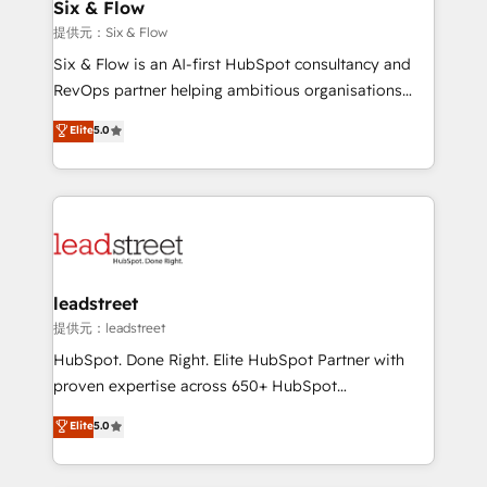
helps the following industries: logistics & 3PL, home
Six & Flow
improvement & construction, branding and
提供元：Six & Flow
commercialization, real estate, health, education,
Six & Flow is an AI-first HubSpot consultancy and
SaaS, Software Dev & IT and consulting, make the
RevOps partner helping ambitious organisations
most out of their HubSpot experience operating in
grow with clarity, confidence, and intelligence.
Elite
5.0
the United States, EU, UAE, Mexico and Latin
Operating across the UK, Netherlands, Ireland, and
America. From casual user to super fan: make
Canada, we’ve delivered thousands of successful
HubSpot an experience you LOVE!
HubSpot projects for mid-market and enterprise
clients worldwide, with over 10 years experience. We
combine HubSpot, data, and AI to design connected
go-to-market systems that align people, process,
and technology for predictable, scalable revenue
leadstreet
growth. Our expertise spans RevOps, CRM and data
提供元：leadstreet
architecture, AI enablement, and strategic marketing,
HubSpot. Done Right. Elite HubSpot Partner with
delivered through our proprietary FLAIR framework
proven expertise across 650+ HubSpot
for responsible AI adoption. As a HubSpot Elite
implementations. With 12+ years of HubSpot
Elite
5.0
Partner and ISO 27001:2022 certified consultancy,
experience, we help you use the HubSpot platform
we blend strategy, creativity, and technology to help
to its fullest capacity, improve your current HubSpot
organisations scale smarter and grow stronger.