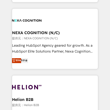
to HubSpot New lead generation strategies Time-
implementation. And we deliver best practice across
saving automations Fresh growth campaigns Robust
the whole HubSpot platform, covering marketing,
help desk Unified revenue operations Dynamic
sales, service, CMS and integrations. We work with
website development Award-winning creative
all businesses, from start-up to Enterprise, and have
design We live and breathe HubSpot and are ready
delivered the largest HubSpot implementations in
to take on real challenges!
the world. Our human approach to digital
NEXA COGNITION (N/C)
transformation is designed for businesses who want
提供元：NEXA COGNITION (N/C)
to grow. And we're passionate about APAC
Leading HubSpot Agency geared for growth. As a
businesses leading the world in technology, agility
HubSpot Elite Solutions Partner, Nexa Cognition
and productivity. We also have a proven track
ranks in the top 1% of global HubSpot Partners and
Elite
5.0
record migrating businesses from CRM & Marketing
has been one of the longest-standing partners since
Platforms such as Salesforce, Dynamics, Pipedrive,
2012. We empower businesses to harness the full
and Marketo onto HubSpot. Our methodology
potential of HubSpot by combining strategic
literally transforms the way the businesses we work
insights with technical excellence, we deliver
with attract and retain customers, manage their
bespoke HubSpot solutions tailored to drive
business people and processes, and how they
measurable growth and operational efficiency. Why
service their customers.
Choose Nexa Cognition? 🚀 HubSpot Expertise: Our
Helion B2B
certified team specialises in CRM implementation,
提供元：Helion B2B