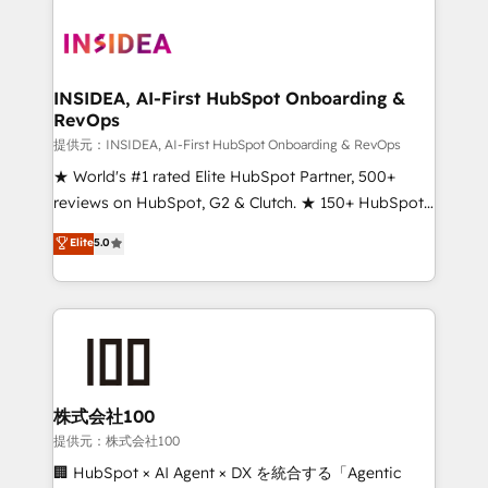
INSIDEA, AI-First HubSpot Onboarding &
RevOps
提供元：INSIDEA, AI-First HubSpot Onboarding & RevOps
★ World's #1 rated Elite HubSpot Partner, 500+
reviews on HubSpot, G2 & Clutch. ★ 150+ HubSpot
Certified Experts & Trainers across the team ★
Elite
5.0
1,500+ implementations across five continents ★ AI-
First, RevOps-led, Onboarding obsessed ★
Company of the Year 2024/25 INSIDEA helps
growing companies turn HubSpot into a revenue
engine. We onboard your team, migrate your data,
and build AI-powered workflows that drive adoption
from week one, in your time zone. What we do ➤
株式会社100
Onboarding: Live in weeks, with workflows built
提供元：株式会社100
around your business, not a template. ➤ Migration:
🏢 HubSpot × AI Agent × DX を統合する「Agentic