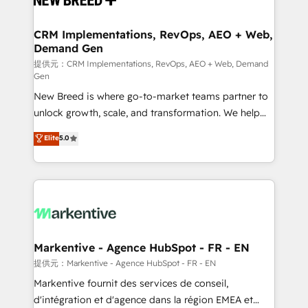
定の代行ではなく、設計の責任」を引き受け、部門横断
technical development team. - 19 HubSpot-certified
の統合・浸透・変革管理を実行します。 ▸ CMS戦略設
trainers to drive platform adoption. 📈 Revenue
CRM Implementations, RevOps, AEO + Web,
計・構築：リード獲得・CVR・SEOを前提にした情報設
Demand Gen
Generation - Full-funnel marketing and high-
計・導線設計・テンプレート設計をContent Hubで一体
performance advertising via Point Success Media. -
提供元：CRM Implementations, RevOps, AEO + Web, Demand
Gen
提供。 ▸ 既存CRM・MAからの移行支援：Salesforce・
Expert deployment of Breeze AI and custom agents
Marketo・Pardot等からの移行、カスタム設計、履歴
New Breed is where go-to-market teams partner to
to automate growth. 🏆 Elite Excellence - 8 platform
データ移行と活用設計まで。 ▸ AEO対応：ChatGPT・
unlock growth, scale, and transformation. We help
accreditations and deep HIPAA-compliance
Perplexity等のAI検索からの流入・引用を前提にコンテ
companies activate HubSpot’s AI-powered
expertise. - A team of 250+ experts dedicated to
Elite
5.0
ンツとサイト構造を最適化。 🏆 なぜ100incを選ぶの
customer platform and operationalize HubSpot’s
your resilient growth.
か？ ✓ HubSpot Eliteパートナー認定 ✓ HubSpotアワ
Loop Marketing framework through expert-led
ード受賞・HUGリーダー ✓ ISO27001:2022 /
services, smart agents, and purpose-built apps,
ISO9001:2015 取得 ✓ 400社以上の導入実績 ✓
tailored to your business. Together, we unlock
HubSpot大百科 出版 CRM・AI活用に関するご相談、現
results, fast. ⚙️CRM & RevOps: Align all Hubs to your
状整理の壁打ちなど、構想段階からお気軽にお問い合わ
buyer journey for clean data, scalability, & reporting.
せください。
🎯Demand Gen & ABM: Drive pipeline with inbound,
Markentive - Agence HubSpot - FR - EN
ABM, AEO, SEO, & paid media. 👩‍💻Web Design:
提供元：Markentive - Agence HubSpot - FR - EN
Build high-performing websites with UX, messaging,
Markentive fournit des services de conseil,
& conversion strategy that drive results. 🤖AI
d'intégration et d'agence dans la région EMEA et