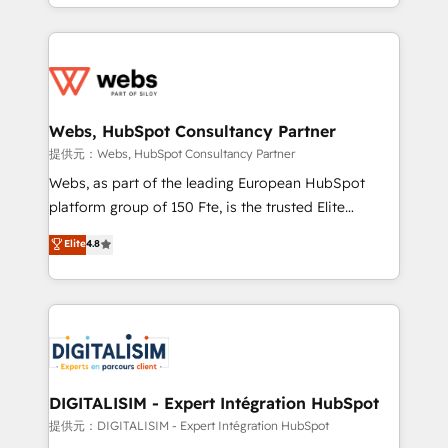
solve all your HubSpot challenges and improve user
sales, and service hubs • Built-in flexibility for
adoption, sales process and marketing results.
startups to global brands
Services 📚 Onboarding your team to HubSpot for
the first time 🔧 Designing and optimising your
HubSpot set-up for better results 🌐 Website design
and build using HubSpot 🔌 Integrating HubSpot
Webs, HubSpot Consultancy Partner
with other systems 🎓 Training your teams to be
提供元：Webs, HubSpot Consultancy Partner
HubSpot pros 📊 Lead generation services using
Webs, as part of the leading European HubSpot
HubSpot Why us? - SIX HubSpot Accreditations -
platform group of 150 Fte, is the trusted Elite
awarded by HubSpot after a rigorous process for
HubSpot CRM Partner offering you a roadmap on
Elite
4.8
CRM, Solutions Architecture, Onboarding , Data
maximizing EBITDA and achieving Commercial
Migration, Custom Integration & Platform
Excellence. With our targeted processes, we
Enablement -Onboarded over 500 businesses to
strengthen your digital transformation and minimize
HubSpot -Top 1% of partners worldwide -In-house
costs. As HubSpot's Advanced Accredited CRM
team of 25+ experts Contact us today to help you
Implementation partner, we provide expertise to
get more from your investment in HubSpot.
drive your business forward. Since 2015 we are fully
www.bbdboom.com
dedicated to HubSpot and with an experienced
DIGITALISIM - Expert Intégration HubSpot
team (50+), we work with reputable companies in
提供元：DIGITALISIM - Expert Intégration HubSpot
B2B sectors such as manufacturing, SaaS and