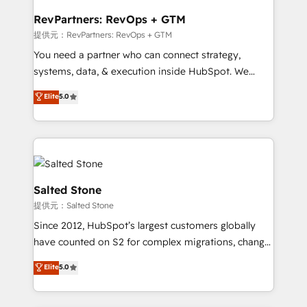
we turn complexity into clarity, human at global
scale. 🏆 HubSpot’s CEO called us “the partner of the
RevPartners: RevOps + GTM
future.” Others agree it is proof of trust built through
提供元：RevPartners: RevOps + GTM
measurable impact.
You need a partner who can connect strategy,
systems, data, & execution inside HubSpot. We
bridge the gap where most agencies fall short by
Elite
5.0
combining GTM strategy with technical execution to
solve the right problem with the right solution. As the
only firm in the world to hold Elite Partner
Accreditations with both HubSpot and Clay, our
clients gain a unique advantage in CRM architecture,
pipeline generation, data intelligence, and go-to-
Salted Stone
market execution. Why B2B Businesses Choose RP: -
提供元：Salted Stone
Secure: Soc2 compliant 🛡️ - Pricing: Implementations
Since 2012, HubSpot’s largest customers globally
starting at $1,5k 💵 - Speed: Launch in 14 days ⚡ -
have counted on S2 for complex migrations, change
Global: 250 professionals across five continents 🌐 -
management, systems integration, and creative
Scale: Fastest tiering Elite HubSpot Partner 🪴 -
Elite
5.0
solutions that deliver measurable impact and
Sales Hub: More implementations than any other
transform brand experiences As one of the few full-
Partner 💻 - Migrations: We convert Salesforce