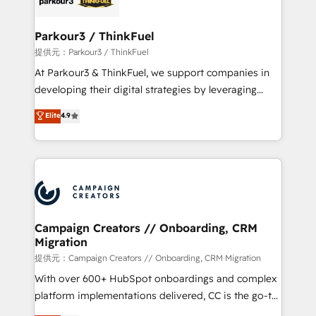
automation, and revenue intelligence to help
companies scale faster and smarter. 🔹 BOOMS:
Parkour3 / ThinkFuel
Demand generation for all your buyers With BOOMS,
提供元：Parkour3 / ThinkFuel
you invest in 100% of your buyers, accelerating your
At Parkour3 & ThinkFuel, we support companies in
growth and positioning yourself as an undisputed
developing their digital strategies by leveraging
leader. 🔹 BOOST: Optimize your digital
technologies and automating their marketing and
Elite
4.9
transformation process A methodology designed to
sales processes to generate growth. Our offer spans
implement HubSpot effectively and optimize your
from Strategy to Operations. We specialize in CRM
digital processes. 🔹 Trusted by Industry Leaders
onboarding and implementation, web design, sales
With an average rating of 4.9/5 and a proven track
& marketing automation, and digital marketing. With
record of business transformation, our growth-first
extensive experience working with tech companies
approach has helped brands dominate their
and manufacturers since 2002, we are committed to
markets.
empowering our clients and developing their
Campaign Creators // Onboarding, CRM
Migration
autonomy. Get to grips with HubSpot through
guided implementation and seamless integration of
提供元：Campaign Creators // Onboarding, CRM Migration
the CRM platform into your digital ecosystem. Would
With over 600+ HubSpot onboardings and complex
you like support in deploying your inbound
platform implementations delivered, CC is the go-to
marketing strategy? We'll provide support tailored
Elite Solutions Partner for businesses ready to