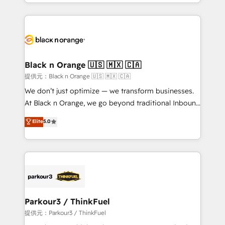
le marketing digital, et la relation client ! C'est
TCO. As a trusted extension of your team, we
pourquoi, nos experts sont à la fois capables de
believe in the power of partnership. Together, we
gérer votre projet de création de site internet, votre
embark on a transformational journey that sets your
référencement, votre stratégie digitale et le pilotage
business up for long-term success. Unlock your
et l'intégration d'HubSpot ! Les grandes phases d'un
business. If not now, when?
projet HubSpot avec DIGITALISIM : 🧽 Nettoyage,
Black n Orange 🇺🇸 🇲🇽 🇨🇦
migration et intégration des bases de données. 🚀
提供元：Black n Orange 🇺🇸 🇲🇽 🇨🇦
Développement des interfaces avec vos logiciels
We don’t just optimize — we transform businesses.
métiers ⚙️ Configuration de la plateforme HubSpot
At Black n Orange, we go beyond traditional Inbound
📈 Configuration de rapports et tableaux de bord 🤝
Marketing with our exclusive methodologies:
Elite
5.0
Book Process & Guidelines utilisateurs 🎓
BOOMS and BOOST. Together, they form a powerful
Formations des utilisateurs
combination that has driven success for over 800
businesses worldwide. As Elite HubSpot Partners, we
specialize in crafting high-performance growth
strategies that integrate data-driven marketing,
automation, and revenue intelligence to help
companies scale faster and smarter. 🔹 BOOMS:
Parkour3 / ThinkFuel
Demand generation for all your buyers With BOOMS,
提供元：Parkour3 / ThinkFuel
you invest in 100% of your buyers, accelerating your