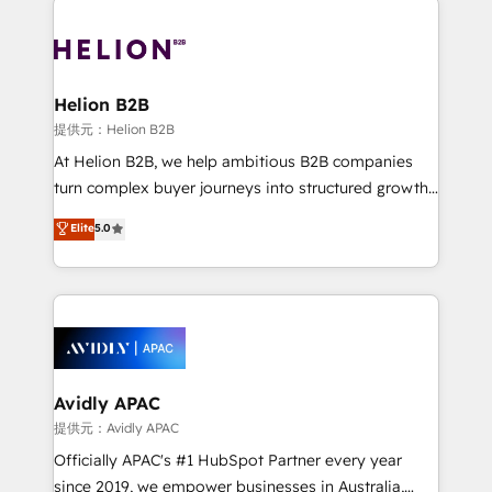
mobile apps for Field Service Mgt and Retail
tools to improve each touchpoint of your customer
execution, CPQ, customer portals and HubSpot CMS
experience. Working hand-in-hand with your team,
developments. And we're champions when it comes
we’ll assemble a RevOps machine that drives more
to complex data migrations.
traffic, generates better leads and crushes your
Helion B2B
revenue goals. We've worked with thousands of
提供元：Helion B2B
HubSpot customers and we'd love to work with you
At Helion B2B, we help ambitious B2B companies
too! Clients come to us for: Advanced CRM solutions
turn complex buyer journeys into structured growth
System Integrations both Custom and Native to
engines. With deep experience in B2B SaaS,
Elite
5.0
HubSpot Data System Migrations between systems
manufacturing, FinTech, MedTech, and consulting, we
to HubSpot New lead generation strategies Time-
specialize in lead generation and aligning marketing
saving automations Fresh growth campaigns Robust
and sales around the customer. As a HubSpot Elite
help desk Unified revenue operations Dynamic
Partner, we’re experts in data architecture,
website development Award-winning creative
migrations, integrations, and process mapping. Our
design We live and breathe HubSpot and are ready
approach is hands-on and collaborative, rooted in
to take on real challenges!
real industry insight and a deep understanding of
Avidly APAC
B2B challenges. From onboarding to enterprise CRM
提供元：Avidly APAC
migrations, we help you unlock value across every
Officially APAC's #1 HubSpot Partner every year
hub. Because we don’t just implement tools – we
since 2019, we empower businesses in Australia,