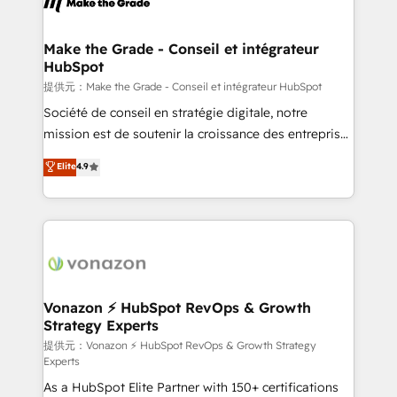
la plateforme. Nos domaines d'intervention : -
Intégration & paramétrage HubSpot - Migration CRM
& reprise de données - Stratégie RevOps &
Make the Grade - Conseil et intégrateur
HubSpot
alignement Marketing / Sales - Data, reporting &
tableaux de bord - Onboarding, audit &
提供元：Make the Grade - Conseil et intégrateur HubSpot
optimisation - Intégrations métiers (ERP, téléphonie,
Société de conseil en stratégie digitale, notre
e-commerce) - Formation & accompagnement au
mission est de soutenir la croissance des entreprises
changement Nous intervenons auprès des PME, ETI
B2B à travers l’acquisition de nouveaux clients,
Elite
4.9
et grandes entreprises en France et à l'international,
l'intégration CRM et le développement des revenus
dans des secteurs variés : SaaS, immobilier,
auprès de vos comptes existants. En France et à
industrie, éducation, banque & assurance, transport
l'international, nous travaillons avec des ETI
& logistique.
ambitieuses, des grands groupes voulant aller au-
delà d’une simple transformation digitale et des
startups florissantes. Nos 3 grandes expertises sont :
➤ L’intégration de CRM et de méthodologie RevOps
Vonazon ⚡ HubSpot RevOps & Growth
Strategy Experts
pour aligner les équipes marketing, commerciales et
support client (data migration, synchronisation API,
提供元：Vonazon ⚡ HubSpot RevOps & Growth Strategy
Experts
audit et maintenance) ➤ La création de sites internet
As a HubSpot Elite Partner with 150+ certifications
de conversion qui transforment les visiteurs en