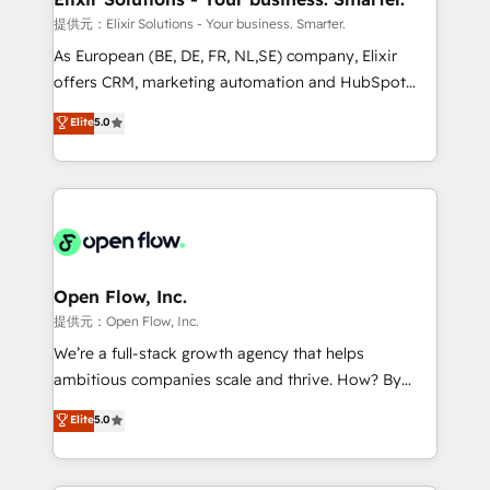
absolute clarity, derived from a well-defined
提供元：Elixir Solutions - Your business. Smarter.
strategy, executed well, and reported on with clear
As European (BE, DE, FR, NL,SE) company, Elixir
results. The culture is driven by core values; Joy, Grit,
offers CRM, marketing automation and HubSpot
Accountability, Curiosity, Authenticity, Growth
integration products and services to mid-market
Elite
5.0
Mindedness, and Clarity. We are driven to win for the
and enterprise customers. We ensure that your sales,
collective good of the company and its clientele, and
service and marketing department operates in the
dedicated to breaking the mold from the agency of
most effective way, while at the same time
the past into the consultancy of the future. Great
leveraging your commercial data for a fully
things are happening.
integrated buyers journey. Elixir is located in
Brussels, Munich, Cologne "Köln", Paris, Amsterdam
and Stockholm Elixir is a first mover and leader
Open Flow, Inc.
when it comes to HubSpot sales and service
提供元：Open Flow, Inc.
implementations, highly renowned for our business
We’re a full-stack growth agency that helps
acumen, process (re-)design experience and a
ambitious companies scale and thrive. How? By
massive amount of success stories in this area. We
upgrading and streamlining every single revenue-
Elite
5.0
integrate HubSpot with complex solutions like SAP,
generating aspect of your business. We’re proud
MicroSoft, custom solutions,... Our company also has
HubSpot Elite Solutions Partners and devout CRM
strong experience with HubSpot UI extensions,
nerds who can harness HubSpot’s custom digital