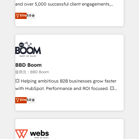
and over 5,000 successful client engagements,
opportunités d'affaires ➤ La mise en place de
Vonazon turns marketing complexity into
stratégies d'acquisition marketing (SEO, SEA,
Elite
5.0
measurable, scalable growth. From onboarding to
inbound, automatisation marketing, ABM, IA,
enterprise-grade campaigns, our in-house team
emailing) Informations clés : - 10 ans d'expérience -
builds scalable strategies that drive long-term
100+ intégrations CRM HubSpot réussies - 40
revenue. ⚙️ HubSpot Integration & Optimization •
experts conseil - 150 certifications HubSpot
Seamless CRM, CMS, and automation setup •
cumulées
Complex platform migrations and data cleanups •
Custom APIs and third-party integrations 📈 End-to-
BBD Boom
End Revenue Acceleration • Lifecycle marketing and
提供元：BBD Boom
pipeline growth programs • Sales enablement tools
💥 Helping ambitious B2B businesses grow faster
and CRM optimization • Retention strategies with
with HubSpot. Performance and ROI focused. 💥
customer journey mapping 🏅 Elite-Level HubSpot
BBD Boom is the HubSpot partner that can help you
Elite
5.0
Execution • 750+ onboardings and 2,000+
to HubSpot Better. We work with your teams to
implementations • Deep expertise across marketing,
solve all your HubSpot challenges and improve user
sales, and service hubs • Built-in flexibility for
adoption, sales process and marketing results.
startups to global brands
Services 📚 Onboarding your team to HubSpot for
the first time 🔧 Designing and optimising your