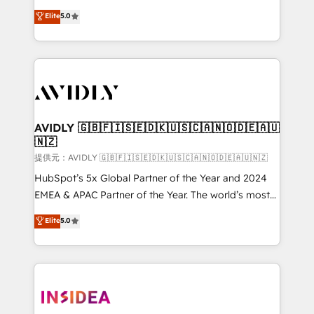
Strategy: Activate Breeze Agents, configure HubSpot
North America. Avec plus de 115 experts en
Elite
5.0
AI, & maximize AEO with tailored AI services. 🧩
marketing automation, Growth, Revops, CRM et
Integrations: Extend HubSpot with custom
webdesign. Markentive is both a consulting firm, a
integrations, hosting, & maintenance.
digital agency and an integrator. With over 115
experts in marketing automation, growth, revops,
CRM and webdesign (We focus on EMEA - USA
customers).
AVIDLY 🇬🇧🇫🇮🇸🇪🇩🇰🇺🇸🇨🇦🇳🇴🇩🇪🇦🇺
🇳🇿
提供元：AVIDLY 🇬🇧🇫🇮🇸🇪🇩🇰🇺🇸🇨🇦🇳🇴🇩🇪🇦🇺🇳🇿
HubSpot’s 5x Global Partner of the Year and 2024
EMEA & APAC Partner of the Year. The world’s most
experienced and fully accredited HubSpot Solutions
Elite
5.0
Partner. 🚀 With 2,750+ HubSpot projects delivered
and 370+ specialists across EMEA, APAC and NAM,
we de-risk complex CRM programmes and
accelerate ROI across every HubSpot Hub. 🧭 From
multi-region migrations to AI-powered automation,
we turn complexity into clarity, human at global