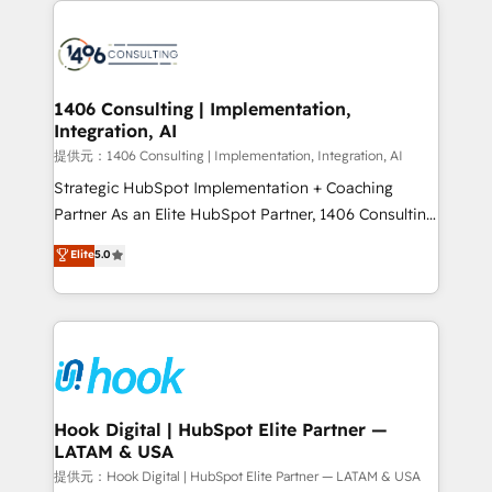
HubSpot CRM Implementation - HubSpot
Onboarding - Data Migration & Integrations -
Technical Audit & Optimization Strategic Solutions: -
Revenue Operations - Inbound Marketing -
1406 Consulting | Implementation,
Integration, AI
Outbound Marketing - HubSpot CMS Website
Design & Development We empower our clients to
提供元：1406 Consulting | Implementation, Integration, AI
reach their full potential by providing transparent,
Strategic HubSpot Implementation + Coaching
relationship-driven support. With over 300 HubSpot
Partner As an Elite HubSpot Partner, 1406 Consulting
certifications and accreditations, we deliver both the
helps mid-market revenue teams transform how
Elite
5.0
technical know-how and strategic guidance you
they sell, market, and serve. We don't just build your
need to succeed.
HubSpot—we teach your team to own it, then stay
to help you keep winning. What We Do ⚙️ CRM
Implementations across Marketing, Sales, Service,
Data & Content 📈 Sales & Marketing Alignment +
Revenue Team Enablement 🤖 Breeze AI & Custom
Agent Creation 🔄 Custom Integrations & Data
Hook Digital | HubSpot Elite Partner —
LATAM & USA
Migration Why 1406 We become part of your team.
Your team learns while we build. We fix what others
提供元：Hook Digital | HubSpot Elite Partner — LATAM & USA