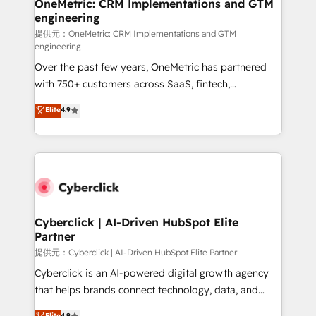
OneMetric: CRM Implementations and GTM
engineering
提供元：OneMetric: CRM Implementations and GTM
engineering
Over the past few years, OneMetric has partnered
with 750+ customers across SaaS, fintech,
healthcare, real estate, and other industries. With
Elite
4.9
150+ HubSpot-certified experts, we deliver scalable
solutions to complex GTM and RevOps challenges.
Our Expertise 🔹 Onboarding & Implementation:
Accredited HubSpot Partner, ensuring smooth setup
tailored to your GTM motion. 🔹 Migrations:
Accredited HubSpot Partner, ensuring migration
from other CRMs to HubSpot without data loss or
Cyberclick | AI-Driven HubSpot Elite
Partner
downtime. 🔹 RevOps Strategy: Align teams,
processes, and data to drive revenue efficiency. 🔹
提供元：Cyberclick | AI-Driven HubSpot Elite Partner
Integrations: Connect HubSpot with your tech stack
Cyberclick is an AI-powered digital growth agency
for better adoption. 🔹 Custom Solutions: Build
that helps brands connect technology, data, and
tailored apps, workflows, and configurations. We are
creativity to achieve measurable results. Founded in
Elite
4.9