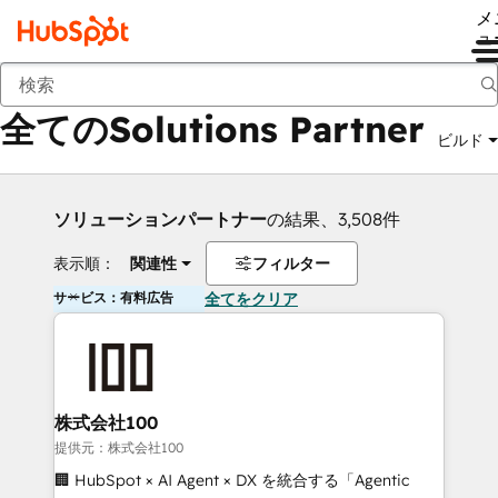
メ
ュ
戻る
全てのSolutions Partner
ビルド
ソリューションパートナー
の結果、3,508件
表示順：
関連性
フィルター
サービス：有料広告
全てをクリア
株式会社100
提供元：株式会社100
🏢 HubSpot × AI Agent × DX を統合する「Agentic