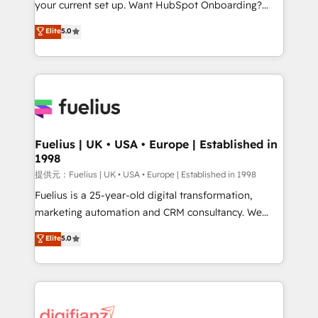
your current set up. Want HubSpot Onboarding?
Town and London. 500+ HubSpot CRM
We'll customise your CRM & automate your business
Elite
5.0
implementations delivered. AI visibility coverage
processes. Welcome to our Profile! We can help
across ChatGPT, Claude, Perplexity, Gemini and
with... • CRM implementation, reports & workflows,
Google AI Overviews. HubSpot Impact Award -
and team training • CRM migration: Salesforce,
Customer First HubSpot Impact Award - Integrations
Pipedrive, Dynamics etc • Technical projects inc.
Innovation HubSpot Impact Award - Platform
Custom API integrations & ERP systems inc. SAP and
Migration Excellence HubSpot Impact Award -
Netsuite A little about us... • Boutique 'Elite' Team (12
Platform Excellence 35+ full-time HubSpot
super skilled members) • 150+ Clients for Sales Hub,
Fuelius | UK • USA • Europe | Established in
professionals.
1998
Marketing Hub, Service Hub, Data Hub and Website
(CMS) • ISO/IEC 27001:2022, ISO 9001:2015 and
提供元：Fuelius | UK • USA • Europe | Established in 1998
now... ISO 42001: 2023 certified • Exclusive AI
Fuelius is a 25-year-old digital transformation,
'GuardHub' governance framework, based on ISO
marketing automation and CRM consultancy. We
42001 - helping you 'organise complexity' 𝗥𝗲𝗮𝗱𝘆
enable mid-market and enterprise clients to
Elite
5.0
𝗳𝗼𝗿 𝘁𝗵𝗲 𝗻𝗲𝘅𝘁 𝘀𝘁𝗲𝗽? Click the 👈 '𝗖𝗼𝗻𝘁𝗮𝗰𝘁
maximise their return from digital and fuel their
𝗯𝘂𝘀𝗶𝗻𝗲𝘀𝘀' button to get in touch (𝘸𝘦'𝘳𝘦 𝘴𝘶𝘱𝘦𝘳
growth. We modernise platforms, streamline
𝘳𝘦𝘴𝘱𝘰𝘯𝘴𝘪𝘷𝘦)
operations that are causing inefficiencies, improve
customer experiences, integrate systems, and
supercharge revenue operations Key services: • CRM