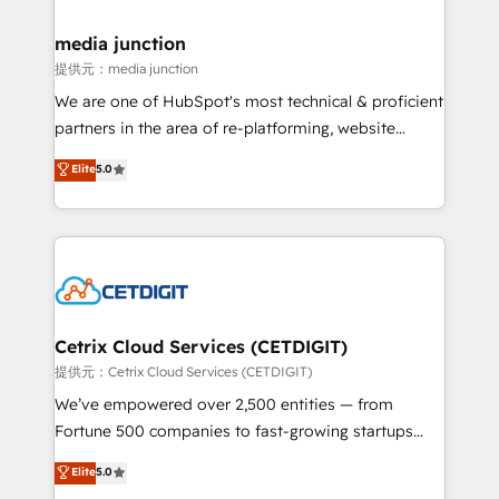
countries—Brazil, UAE (Abu Dhabi/Dubai/Sharjah),
Mexico, USA, and Portugal—we've executed over a
media junction
hundred successful operations. Our approach,
提供元：media junction
rooted in RevOps principles, integrates analysis,
We are one of HubSpot's most technical & proficient
training, planning, and qualification. Leveraging
partners in the area of re-platforming, website
technology, data analytics, CRM optimization, and
design & development. We specialize in multi-hub
Elite
5.0
inbound marketing tactics, we focus on
implementations for mid-market & enterprise
understanding, nurturing, and converting leads.
companies. We are woman-owned, powered by
Partner with us to unlock your business's full
coffee, and we ❤️ dogs. We produce award-winning
potential and achieve sustained growth in today's
work for our clients. 🏆2023 Technical Expertise
competitive market.
Impact Award 🏆2022 Technical Expertise Impact
Award 🏆2022 Platform Migration Excellence Impact
Award 🏆2020 Elite Solutions Partner 🏆2019
Cetrix Cloud Services (CETDIGIT)
Integrations HubSpot Impact Award 🏆2019
提供元：Cetrix Cloud Services (CETDIGIT)
Marketing Enablement HubSpot Impact Award 🏆
We’ve empowered over 2,500 entities — from
2018 Website Design HubSpot Impact Award 🏆2017
Fortune 500 companies to fast-growing startups
Website Design HubSpot Impact Award 🏆2016
and nonprofits — to streamline operations, scale
Elite
5.0
Growth-Driven Design Agency of the Year 🏆2016
revenue, and unlock the full potential of HubSpot.