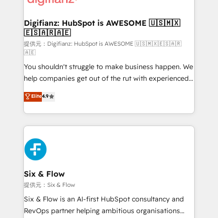
Implementation • Systems Integration • Digital
Transformation / Web Development • RevOps &
Digifianz: HubSpot is AWESOME 🇺🇸🇲🇽
🇪🇸🇦🇷🇦🇪
Sales Consulting • Marketing Automation What
makes us different? 🚀 Top 0.5% of global HubSpot
提供元：Digifianz: HubSpot is AWESOME 🇺🇸🇲🇽🇪🇸🇦🇷
🇦🇪
agencies ⚙️ The strongest technical ability and
You shouldn't struggle to make business happen. We
integration capabilities 💼 Consultative, long-term
help companies get out of the rut with experienced,
partners who will embed ourselves into your
process-oriented teams implementing HubSpot
business, processes and systems 🏢 We specialise in
Elite
4.9
Marketing, Sales, Service, CMS and Operations Hub,
working with mid-market and enterprise
so selling and actually engaging with your customers
organisations, global organisations and those with
feels easy and pain-free. We are a top ranked
complex use cases 🏆 CRM Implementation,
HubSpot Elite Partner, winner of Rookie of the Year
Platform Enablement, Custom Integration and
and Customer First Awards, 4.9/5 rating in HubSpot
Onboarding Accredited 🔐 ISO27001 & ISO9001
Reviews and 4.9/5 rating in Clutch Reviews. Digifianz
Certified
helps the following industries: logistics & 3PL, home
Six & Flow
improvement & construction, branding and
提供元：Six & Flow
commercialization, real estate, health, education,
Six & Flow is an AI-first HubSpot consultancy and
SaaS, Software Dev & IT and consulting, make the
RevOps partner helping ambitious organisations