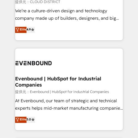
Our multicultural team works in Spanish, Portuguese,
提供元：CLOUD DISTRICT
and English to design scalable strategies that drive
We’re a culture-driven design and technology
measurable growth. 🌎 Highlights: • 10+ years as a
company made up of builders, designers, and big
HubSpot partner. • 2023 Impact Awards: Platform
thinkers. We blend strategy, design, and
Elite
4.9
Migration Excellence. • Top 3 Partner of the Year
development—always fueled by curiosity—to turn
LATAM 2022, 2023, 2024, 2025. • Partner of the Year
ideas, opportunities, and challenges into meaningful
2024. • Organizer of Aliados.ai (AI, marketing & tech
experiences. To us, technology is more than just
global congress). 👉 Ready to scale your business
code; it’s about creating things that are useful, cool,
with HubSpot? Let Cebra’s experts help you grow
and—most importantly—simple. That’s why we lean
faster, smarter, and with impact.
into bold ideas and shape them into thoughtful
products and strategies that actually make a
Evenbound | HubSpot for Industrial
Companies
difference.
提供元：Evenbound | HubSpot for Industrial Companies
At Evenbound, our team of strategic and technical
experts helps mid-market manufacturing companies
achieve real growth. We specialize in delivering
Elite
5.0
tailored solutions that drive results by leveraging
HubSpot’s platform and data to fuel success.
Technical Solutions: - HubSpot Technical Consulting -