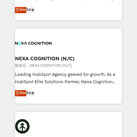
make them work for your business. Since 2010,
New Zealand, and globally to realise their full
Elite
5.0
we’ve seen how the right HubSpot setup drives real
potential through enterprise HubSpot CRM
results: better leads, stronger sales meetings, and
implementation. And we deliver best practice across
lasting customer relationships. If you want a partner
the whole HubSpot platform, covering marketing,
who combines strategy and execution – and pushes
sales, service, CMS and integrations. We work with
you to get the most from your investment – we’re
all businesses, from start-up to Enterprise, and have
ready.
delivered the largest HubSpot implementations in
the world. Our human approach to digital
NEXA COGNITION (N/C)
transformation is designed for businesses who want
提供元：NEXA COGNITION (N/C)
to grow. And we're passionate about APAC
Leading HubSpot Agency geared for growth. As a
businesses leading the world in technology, agility
HubSpot Elite Solutions Partner, Nexa Cognition
and productivity. We also have a proven track
ranks in the top 1% of global HubSpot Partners and
Elite
5.0
record migrating businesses from CRM & Marketing
has been one of the longest-standing partners since
Platforms such as Salesforce, Dynamics, Pipedrive,
2012. We empower businesses to harness the full
and Marketo onto HubSpot. Our methodology
potential of HubSpot by combining strategic
literally transforms the way the businesses we work
insights with technical excellence, we deliver
with attract and retain customers, manage their
bespoke HubSpot solutions tailored to drive
business people and processes, and how they
measurable growth and operational efficiency. Why