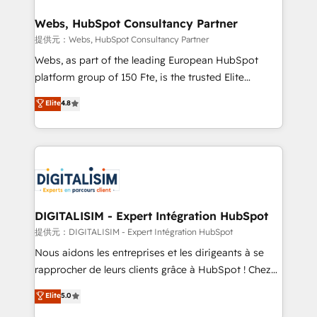
HubSpot set-up for better results 🌐 Website design
and build using HubSpot 🔌 Integrating HubSpot
Webs, HubSpot Consultancy Partner
with other systems 🎓 Training your teams to be
提供元：Webs, HubSpot Consultancy Partner
HubSpot pros 📊 Lead generation services using
Webs, as part of the leading European HubSpot
HubSpot Why us? - SIX HubSpot Accreditations -
platform group of 150 Fte, is the trusted Elite
awarded by HubSpot after a rigorous process for
HubSpot CRM Partner offering you a roadmap on
Elite
4.8
CRM, Solutions Architecture, Onboarding , Data
maximizing EBITDA and achieving Commercial
Migration, Custom Integration & Platform
Excellence. With our targeted processes, we
Enablement -Onboarded over 500 businesses to
strengthen your digital transformation and minimize
HubSpot -Top 1% of partners worldwide -In-house
costs. As HubSpot's Advanced Accredited CRM
team of 25+ experts Contact us today to help you
Implementation partner, we provide expertise to
get more from your investment in HubSpot.
drive your business forward. Since 2015 we are fully
www.bbdboom.com
dedicated to HubSpot and with an experienced
DIGITALISIM - Expert Intégration HubSpot
team (50+), we work with reputable companies in
提供元：DIGITALISIM - Expert Intégration HubSpot
B2B sectors such as manufacturing, SaaS and
Nous aidons les entreprises et les dirigeants à se
business services. We prepare a customized
rapprocher de leurs clients grâce à HubSpot ! Chez
business case that demonstrates the value and
DIGITALISIM, nous avons l'intime conviction que la
Elite
5.0
impact of your digital transformation, including a
réussite des entreprises passe par l’innovation web,
detailed financial rationale with a focus on ROI and