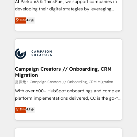
At Parkour3 & ThinkFuel, we support companies in
growth and positioning yourself as an undisputed
developing their digital strategies by leveraging
leader. 🔹 BOOST: Optimize your digital
technologies and automating their marketing and
Elite
4.9
transformation process A methodology designed to
sales processes to generate growth. Our offer spans
implement HubSpot effectively and optimize your
from Strategy to Operations. We specialize in CRM
digital processes. 🔹 Trusted by Industry Leaders
onboarding and implementation, web design, sales
With an average rating of 4.9/5 and a proven track
& marketing automation, and digital marketing. With
record of business transformation, our growth-first
extensive experience working with tech companies
approach has helped brands dominate their
and manufacturers since 2002, we are committed to
markets.
empowering our clients and developing their
Campaign Creators // Onboarding, CRM
Migration
autonomy. Get to grips with HubSpot through
guided implementation and seamless integration of
提供元：Campaign Creators // Onboarding, CRM Migration
the CRM platform into your digital ecosystem. Would
With over 600+ HubSpot onboardings and complex
you like support in deploying your inbound
platform implementations delivered, CC is the go-to
marketing strategy? We'll provide support tailored
Elite Solutions Partner for businesses ready to
Elite
4.9
to your needs and sales objectives. With 125+
migrate, replatform, and scale smarter. We specialize
certifications, we are part of the most certified
in high-impact CRM and CMS migrations and
Canadian agencies, and we both hold Onboarding
onboarding from platforms like Salesforce, NetSuite,
Accreditations. Based in Canada (coast to coast), our
Zoho, Pardot, Marketo, Microsoft Dynamics, Wix,