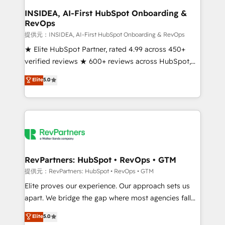
scale. 🏆 HubSpot’s CEO called us “the partner of the
INSIDEA, AI-First HubSpot Onboarding &
RevOps
future.” Others agree it is proof of trust built through
measurable impact.
提供元：INSIDEA, AI-First HubSpot Onboarding & RevOps
★ Elite HubSpot Partner, rated 4.99 across 450+
verified reviews ★ 600+ reviews across HubSpot,
G2 & Clutch ★ 150+ in-house HubSpot-certified
Elite
5.0
experts ★ 1,500+ implementations across 25+
countries ★ AI-first, RevOps-led, onboarding-
obsessed INSIDEA helps growing companies turn
HubSpot into a revenue engine. We onboard your
team, migrate your data, and build AI-powered
workflows that drive adoption from week one, in
your time zone. What we do: ➤ Onboarding: Live in
RevPartners: HubSpot • RevOps • GTM
weeks, with workflows built around your business,
提供元：RevPartners: HubSpot • RevOps • GTM
not a template. ➤ Migration: Move from any legacy
Elite proves our experience. Our approach sets us
CRM. Zero downtime, full data integrity. ➤
apart. We bridge the gap where most agencies fall
Implementation: Configure HubSpot to run your
short by combining GTM strategy with technical
Elite
5.0
revenue process. Sales, marketing, and service wired
execution to solve the right problem with the right