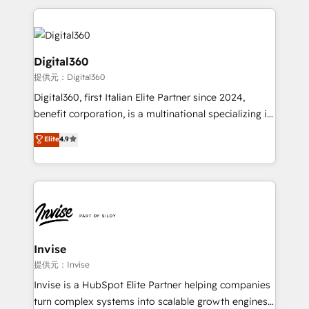
streamline and enhance your Sales, Marketing &
Service efforts, providing insights in your
commercial operations. We're good at RevOps,
automating and optimizing your marketing, sales &
Digital360
service operations with AI, designing and building
提供元：Digital360
your website, and we drive growth through Account-
Digital360, first Italian Elite Partner since 2024,
Based Marketing, SEO, SEA and many other tactics.
benefit corporation, is a multinational specializing in
No worries, we will advise you in which to deploy
strategic consulting, technological solutions,
and help you to get the best measurable ROI. This
Elite
4.9
marketing, and communication services, aimed at
brings us to our mission; to effectively guide as
enhancing business operations and brand
much Benelux companies as possible to be
reputation. It collaborates with organizations and
commercially successful.
enterprises in both the public and private sectors,
through a multicultural and multidisciplinary team
that integrates expertise in humanities, economics,
technology, law, and organization, bringing together
Invise
managers, entrepreneurs, and seasoned
提供元：Invise
professionals from companies with over forty years
Invise is a HubSpot Elite Partner helping companies
of market presence. Our Pillars: • RevOps
turn complex systems into scalable growth engines.