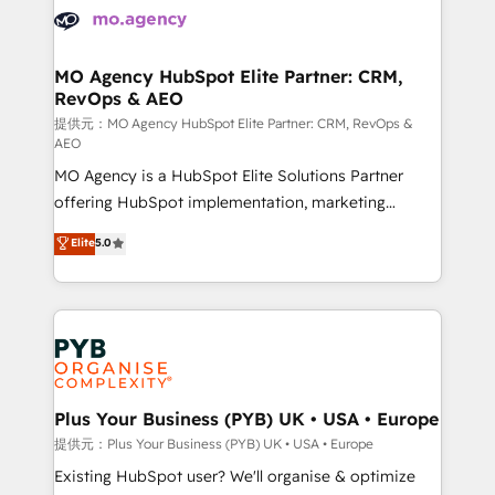
services are offered in both English & French.
WordPress and legacy CRMs, turning fragmented
systems into unified, growth-ready HubSpot
architectures that accelerate revenue operations and
MO Agency HubSpot Elite Partner: CRM,
RevOps & AEO
performance. - Multi-object CRM migration, cleanup,
and implementation. - Pre-built and custom
提供元：MO Agency HubSpot Elite Partner: CRM, RevOps &
AEO
integrations across your full tech stack. - Custom
MO Agency is a HubSpot Elite Solutions Partner
object setup, CMS builds, and full-funnel automation.
offering HubSpot implementation, marketing
- Dashboards, lifecycle campaigns, and lead
automation, CRM and RevOps consulting, data
nurturing sequences. - Cross-hub setup across
Elite
5.0
architecture, sales enablement, lifecycle automation,
Marketing, Sales, Operations, and Service Hubs. -
lead scoring and revenue reporting. HubSpot,
Ongoing optimization, managed support, and
Salesforce and integrated enterprise stacks. Digital
scalable retainers. Let’s make HubSpot your most
Marketing, Answer Engine Optimisation, and
powerful growth engine. Built to convert, scale, and
Generative Engine Optimisation (AI Search),
drive results.
HubSpot Content Hub, WordPress development,
B2B SEO, paid media, and content. We work with
Plus Your Business (PYB) UK • USA • Europe
enterprise and growth-led companies across
提供元：Plus Your Business (PYB) UK • USA • Europe
technology, professional services, financial services
Existing HubSpot user? We'll organise & optimize
and industrial sectors. Offices in Johannesburg, Cape