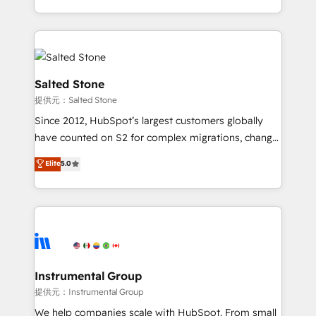
together. ➤ AI and Integrations: Layer Breeze AI,
solution. As the only firm in the world to hold Elite
custom agents, and APIs to remove manual work. ➤
Partner Accreditations with both HubSpot and Clay,
Ongoing Management: Monthly tune-ups, feature
our clients gain a unique advantage in CRM
rollouts, adoption coaching. Buying HubSpot,
architecture, pipeline generation, data intelligence,
switching to it, or reviving a stale portal? We are
and go-to-market execution. Why B2B Businesses
Salted Stone
built for the work.
Choose RP: - Secure: Soc2 compliant 🛡️ - Pricing:
提供元：Salted Stone
Implementations starting at $1,5k 💵 - Speed: Launch
Since 2012, HubSpot’s largest customers globally
in 14 days ⚡ - Global: 250 professionals across five
have counted on S2 for complex migrations, change
continents 🌐 - Scale: Fastest tiering Elite HubSpot
management, systems integration, and creative
Partner 🪴 - Sales Hub: More implementations than
Elite
5.0
solutions that deliver measurable impact and
any other Partner 💻 - Migrations: We convert
transform brand experiences As one of the few full-
Salesforce addicts to HubSpot evangelists 🧡 Don't
service creative agencies in the HubSpot
hire a marketing agency for an Ops problem. Don't
ecosystem, we blend strategy, technology, & award-
hire a technical agency for a growth problem. Hire a
winning design to build scalable, globally
partner built to solve both.
regionalized HubSpot websites, integrated
marketing campaigns, & RevOps frameworks that
Instrumental Group
fuel long-term success We connect the entire
提供元：Instrumental Group
customer lifecycle through seamless integrations,
We help companies scale with HubSpot. From small