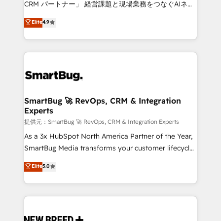
CRM パートナー」 経営課題と現場業務をつなぐAIネイ
ティブ・エージェンシーとして、HubSpot Eliteの実装
Elite
4.9
力で顧客フロント業務を再設計します。 💡 100inc は何
をする会社か？ HubSpotを共通基盤に、AIエージェン
トを組み込んだ顧客フロント業務（マーケティング・営
業・CS）を組織全体で設計・実装する日本のAIネイテ
ィブ・エージェンシーです。事業部・グループ会社・部
門が分立する組織で、データと業務プロセスのサイロ化
を、CRMを軸とした全社共通基盤に再構築します。意
SmartBug 🚀 RevOps, CRM & Integration
Experts
思決定者・PMO・現場担当者に並走します。 1️⃣
HubSpot導入・活用支援 顧客データの一元化から、
提供元：SmartBug 🚀 RevOps, CRM & Integration Experts
GTMの見える化・自動化まで。全Hub統合運用、デー
As a 3x HubSpot North America Partner of the Year,
タ品質設計、グループ横断のCRM統合に対応します。
SmartBug Media transforms your customer lifecycle
2️⃣ AIエージェント組織構築 営業・マーケティング業務
into a revenue engine. Our unified ecosystem
Elite
5.0
の一部をAIが自律実行する組織への移行を設計・実装。
includes specialized divisions Globalia (AI &
Breeze・Claude等をHubSpotと連携させ、役割定義・
Software) and Point Success Media (Paid Media),
運用ルール・成果指標まで含めて設計します。 3️⃣ 全社
making this the official home for all three brands. 🔄
DX × AI推進のPMO伴走支援 複数部門をまたぐDX×AI変
Implementation & Integration - Seamless migrations
革を、構想から実装・定着までPMOとして主導。「設
and system integrations powered by Globalia’s