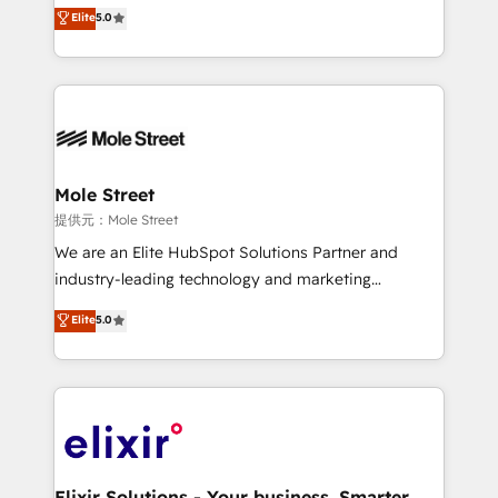
HubSpot’s most experienced Agency Partners
Elite
5.0
Oferecemos ainda agentes de IA especializados em
globally, delivering complex HubSpot
HubSpot que automatizam tarefas executam rotinas
implementations for 16+ years. With 700+ projects
no CRM e mantêm os dados organizados, como um
completed across APAC and North America, we help
especialista operando a plataforma 24/7. Hoje 300+
mid-market and enterprise organisations with CRM
empresas em 13 países utilizam a Nexforce. Somos
migrations, custom integrations, data architecture,
a maior parceira da HubSpot na América Latina e
automation, and portal builds. We specialise in
líder no ranking global de sucesso do cliente da
Salesforce, Microsoft Dynamics, and legacy CRM
Mole Street
HubSpot.
migrations; custom integrations with platforms
提供元：Mole Street
including Ticketmaster, Ticketek, SevenRooms,
We are an Elite HubSpot Solutions Partner and
NetSuite, Snowflake, and Salesforce; HubSpot CMS
industry-leading technology and marketing
development; AI automation; and data services. As
consultancy. Our focus is on enterprise and mid-
Elite
5.0
a Ticketmaster Nexus Partner, we deliver advanced
market B2B companies globally that want a strategic
sports and events integrations in the HubSpot
approach to execute their goals through creative
ecosystem. We also build and maintain proprietary
applications of our solutions; Technical HubSpot
HubSpot apps including JinnSync. Our credentials
Consulting, Content Marketing, Growth-Driven
include five HubSpot Academy accreditations, six
Design, Migrations + Integrations. Mole Street’s
HubSpot Awards, recognition in Financial Services
mission is empowering others to realize their
and Real Estate, and 80+ five-star reviews.
greatness, which is achieved through creating
Elixir Solutions - Your business. Smarter.