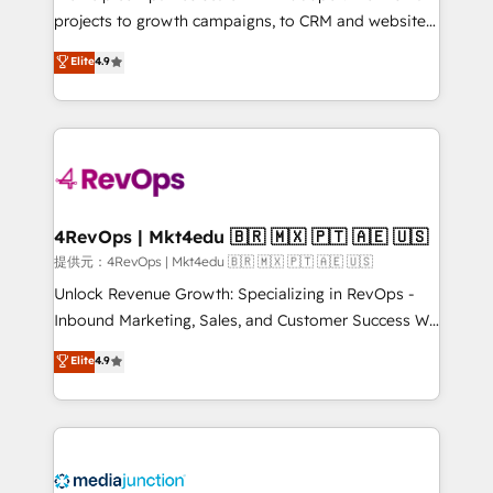
ensure long-term adoption with change-
projects to growth campaigns, to CRM and websites.
management programs, and align marketing, sales,
Hire an agency that's experienced in every inch of
Elite
4.9
and service to drive sustainable growth With 6 key
HubSpot and willing to work hand-in-hand with your
HubSpot accreditations and experience across
team to simplify the complex and build a better
hundreds of organizations in dozens of industries,
experience for your team and customers.
there’s a good chance one of our globally integrated
teams has worked with clients just like you Let’s
explore whether S2 is the partner you’ve been
looking for...and get your next big initiative moving!
4RevOps | Mkt4edu 🇧🇷 🇲🇽 🇵🇹 🇦🇪 🇺🇸
提供元：4RevOps | Mkt4edu 🇧🇷 🇲🇽 🇵🇹 🇦🇪 🇺🇸
Unlock Revenue Growth: Specializing in RevOps -
Inbound Marketing, Sales, and Customer Success We
specialize in driving revenue growth for companies
Elite
4.9
across industries through tailored marketing, sales,
and customer success strategies, utilizing RevOps
methodologies. As Latin America's largest HubSpot
partner and a global leader in education market, we
offer unparalleled insights. Operating in five