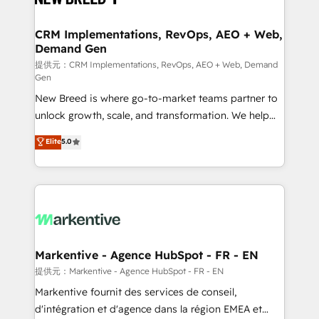
定の代行ではなく、設計の責任」を引き受け、部門横断
technical development team. - 19 HubSpot-certified
の統合・浸透・変革管理を実行します。 ▸ CMS戦略設
trainers to drive platform adoption. 📈 Revenue
CRM Implementations, RevOps, AEO + Web,
計・構築：リード獲得・CVR・SEOを前提にした情報設
Demand Gen
Generation - Full-funnel marketing and high-
計・導線設計・テンプレート設計をContent Hubで一体
performance advertising via Point Success Media. -
提供元：CRM Implementations, RevOps, AEO + Web, Demand
Gen
提供。 ▸ 既存CRM・MAからの移行支援：Salesforce・
Expert deployment of Breeze AI and custom agents
Marketo・Pardot等からの移行、カスタム設計、履歴
New Breed is where go-to-market teams partner to
to automate growth. 🏆 Elite Excellence - 8 platform
データ移行と活用設計まで。 ▸ AEO対応：ChatGPT・
unlock growth, scale, and transformation. We help
accreditations and deep HIPAA-compliance
Perplexity等のAI検索からの流入・引用を前提にコンテ
companies activate HubSpot’s AI-powered
expertise. - A team of 250+ experts dedicated to
Elite
5.0
ンツとサイト構造を最適化。 🏆 なぜ100incを選ぶの
customer platform and operationalize HubSpot’s
your resilient growth.
か？ ✓ HubSpot Eliteパートナー認定 ✓ HubSpotアワ
Loop Marketing framework through expert-led
ード受賞・HUGリーダー ✓ ISO27001:2022 /
services, smart agents, and purpose-built apps,
ISO9001:2015 取得 ✓ 400社以上の導入実績 ✓
tailored to your business. Together, we unlock
HubSpot大百科 出版 CRM・AI活用に関するご相談、現
results, fast. ⚙️CRM & RevOps: Align all Hubs to your
状整理の壁打ちなど、構想段階からお気軽にお問い合わ
buyer journey for clean data, scalability, & reporting.
せください。
🎯Demand Gen & ABM: Drive pipeline with inbound,
Markentive - Agence HubSpot - FR - EN
ABM, AEO, SEO, & paid media. 👩‍💻Web Design:
提供元：Markentive - Agence HubSpot - FR - EN
Build high-performing websites with UX, messaging,
Markentive fournit des services de conseil,
& conversion strategy that drive results. 🤖AI
d'intégration et d'agence dans la région EMEA et