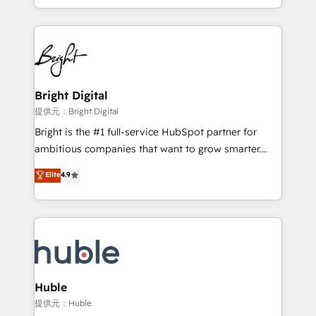
Sales Enablement HubSpot Impact Award 🏆2015
With deep technical and industry expertise, we fuse
Growth-Driven Design Agency of the Year 🏆2015
automation, integration, and AI innovation to deliver
Became the 5th Agency to reach Diamond 🏆2014
lasting impact. We specialize in: • Turnkey and end-
HubSpot COS Performance Award 🏆2014 HubSpot
to-end HubSpot implementations • Onboarding for
COS Design Award 🏆2013 HubSpot Marketplace
Sales, Service, Marketing & Content Hubs • AI voice
Provider of the Year 🏆2011 Became a HubSpot
and chat agents, predictive automation, and smart
Bright Digital
Partner 📆Founded in 1997
workflows • Salesforce + HubSpot integration •
提供元：Bright Digital
Website design and CMS development • ERP
Bright is the #1 full-service HubSpot partner for
integration: SAP, NetSuite, Microsoft Dynamics, … •
ambitious companies that want to grow smarter.
Data cleansing and CRM migration from any
From HubSpot onboarding, to training, from
Elite
4.9
platform • Client/member portals built on HubSpot •
developing a new website to lead generation and
CaterSuite for the catering industry • Custom and
digital marketing; we do it all (and with great
complex integrations: SAM.gov, GovWin,
results)! In short, our services include: - HubSpot
QuickBooks, PandaDoc, ClickUp, Shopify, Mapsly,
consultancy: onboarding, training, data migration -
WooCommerce, BuilderTrend, and more Experience
HubSpot development: websites, custom modules,
the difference — reach out to see how AI + HubSpot
integrations - Marketing & sales solutions: digital
can transform your business.
marketing, advertising, campaigns, content and
Huble
design We connect people, data and technology to
提供元：Huble