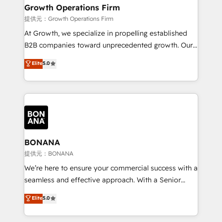
service their customers.
Choose Nexa Cognition? 🚀 HubSpot Expertise: Our
Growth Operations Firm
certified team specialises in CRM implementation,
提供元：Growth Operations Firm
marketing automation, and revenue operations. 🤝
At Growth, we specialize in propelling established
Custom Solutions: From onboarding and
B2B companies toward unprecedented growth. Our
integrations, to RevOps and training. We align
focus is on fine-tuning and enhancing your growth,
Elite
5.0
HubSpot with your business needs. 🌟 Proven
sales, and marketing operations. Unlike conventional
Results: We’ve helped businesses of all sizes
marketing agencies, we dive deep into the
accelerate revenue growth, improve operational
operational aspects of your business, ensuring that
efficiency, and achieve ROI. 🔧 Flexible Service
each cog in your growth machine is well-oiled and
Packages: Choose ongoing support or project-based
functioning optimally. With our expertise in leading
solutions. We offer service packages designed to fit
platforms like Salesforce and HubSpot, we bring a
your requirements. Contact us today!
wealth of knowledge and experience to the table.
BONANA
Our strategies are tailored to your business's unique
提供元：BONANA
needs, ensuring a personalized approach that aligns
We’re here to ensure your commercial success with a
with your growth objectives.
seamless and effective approach. With a Senior
team that has 10+ years of experience in HubSpot,
Elite
5.0
we have a deep understanding of SaaS, Business
Services and E-commerce together with Retail. We