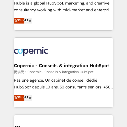
improve customer experiences. With our bright
Huble is a global HubSpot, marketing, and creative
people, exciting ideas and can-do mentality, we
consultancy working with mid-market and enterprise
ensure revenue growth on a daily basis. So tell us
businesses. We go beyond implementation, shaping
Elite
4.9
your challenge; our passionate and growth driven
the strategy, processes, and teams that turn
team of 100+ experts is ready for you! Driving digital
HubSpot into a genuine growth engine. Named
growth | www.brightdigital.com
HubSpot's Global Partner of the Year in 2024,
consistently ranked among their top 5 partners
worldwide, and with over 15 years in the ecosystem,
Huble has built a track record that speaks for itself.
One company, one operating model, delivering
Copernic - Conseils & intégration HubSpot
across offices and consulting teams in the UK, USA,
提供元：Copernic - Conseils & intégration HubSpot
Canada, Germany, France, Belgium, Singapore, and
Pas une agence. Un cabinet de conseil dédié
South Africa. Certified compliant with ISO/IEC
HubSpot depuis 10 ans. 30 consultants seniors, +500
27001:2022 and ISO 9001:2015 across all seven
clients, un ROI mesurable. Notre mission : faire de
Elite
4.9
international offices and 175+ employees.
HubSpot un vrai levier de performance pour votre
organisation. Cela passe par la compréhension de
vos processus, la fiabilisation de vos données et
l'alignement de vos équipes — avant même d'ouvrir