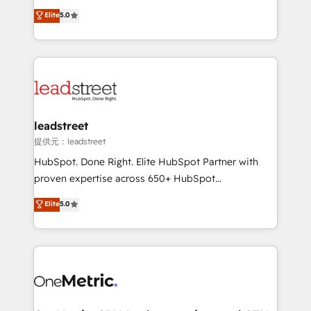
most out of their HubSpot experience operating in
grow with clarity, confidence, and intelligence.
Elite
5.0
the United States, EU, UAE, Mexico and Latin
Operating across the UK, Netherlands, Ireland, and
America. From casual user to super fan: make
Canada, we’ve delivered thousands of successful
HubSpot an experience you LOVE!
HubSpot projects for mid-market and enterprise
clients worldwide, with over 10 years experience. We
combine HubSpot, data, and AI to design connected
go-to-market systems that align people, process,
and technology for predictable, scalable revenue
leadstreet
growth. Our expertise spans RevOps, CRM and data
提供元：leadstreet
architecture, AI enablement, and strategic marketing,
HubSpot. Done Right. Elite HubSpot Partner with
delivered through our proprietary FLAIR framework
proven expertise across 650+ HubSpot
for responsible AI adoption. As a HubSpot Elite
implementations. With 12+ years of HubSpot
Elite
5.0
Partner and ISO 27001:2022 certified consultancy,
experience, we help you use the HubSpot platform
we blend strategy, creativity, and technology to help
to its fullest capacity, improve your current HubSpot
organisations scale smarter and grow stronger.
website, or build your new one.