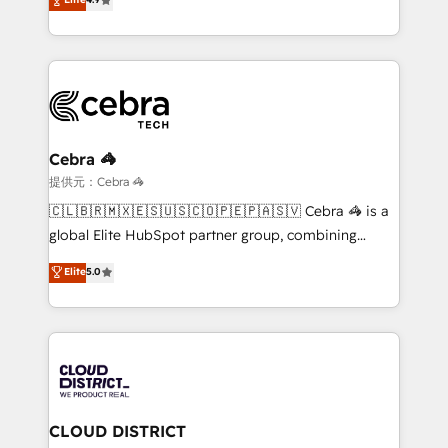
SOC 2 Type II and ISO 27001 certified, reinforcing
Barcelona and operating across Spain, LATAM, and
our commitment to data security and compliance. At
the UK, we support global companies in building
OneMetric, we help revenue teams focus on the
smarter marketing, sales, and customer success
OneMetric that matters most: revenue.
strategies. As the only HubSpot Elite Partner in
Iberia (Spain & Portugal), we combine human insight
with intelligent automation to drive sustainable
growth. Our multidisciplinary team designs solutions
Cebra 🦓
that simplify complexity, boost performance, and
提供元：Cebra 🦓
turn innovation into real impact. 🌍 Highlights •
🇨🇱🇧🇷🇲🇽🇪🇸🇺🇸🇨🇴🇵🇪🇵🇦🇸🇻 Cebra 🦓 is a
HubSpot Partner since 2012 • 2022 EMEA Impact
global Elite HubSpot partner group, combining
Award: Best Integration • 150+ successful HubSpot
technology, marketing and media expertise across
Elite
5.0
projects • Clients in 30+ industries • Proprietary
Latin America and Southern Europe, with teams
technology for integrations • Multilingual team:
across 9 countries. Born in Chile, we combine local
English, Spanish, Portuguese & Italian 👉 Grow
insight with international reach to help businesses
smarter with AI and HubSpot.
grow. For over 12 years, we’ve delivered 500+
HubSpot implementations, building end-to-end
solutions that integrate CRM, AI automation, inbound
and loop marketing, content, and digital creativity.
CLOUD DISTRICT