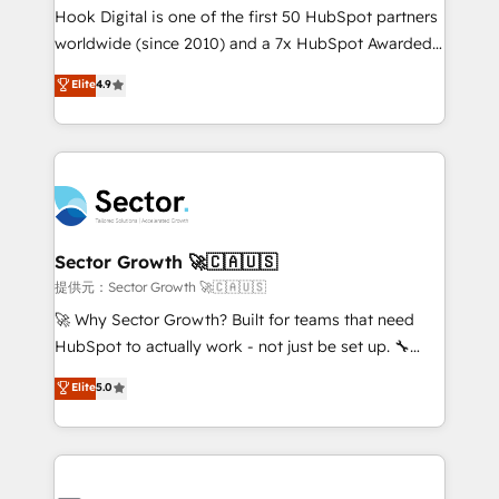
broke. Built for mid-market reality—practical
Hook Digital is one of the first 50 HubSpot partners
solutions that work with your actual headcount and
worldwide (since 2010) and a 7x HubSpot Awarded
constraints. By the Numbers 🏆 Top 1% of all
Elite Partner. With 500+ projects across the U.S.,
Elite
4.9
HubSpot partners 🔄 Top 5% globally in client
Brazil, and LATAM, we combine global expertise with
retention 📅 10+ years of consistent results Who We
regional experience. Today, we are Brazil’s largest
Serve Revenue teams, marketing leaders, and sales
HubSpot Elite Partner—trusted by companies across
ops at mid-market companies ready to move
the Americas to scale smarter. ⚙️ CRM
beyond spreadsheets into unified systems that
Implementation & Migration Onboarding across all
drive real business results.
Hubs, plus migrations from Salesforce, Pipedrive, RD
Station, Freshdesk, Intercom, and more. Custom
Sector Growth 🚀🇨🇦🇺🇸
objects, automations, and integrations built for
提供元：Sector Growth 🚀🇨🇦🇺🇸
growth. 🚀 AI-Driven GTM Orchestration Unify
🚀 Why Sector Growth? Built for teams that need
HubSpot with LinkedIn, WhatsApp, email, paid
HubSpot to actually work - not just be set up. 🔧
media, and AI voice to drive pipeline. 🤖 AI Custom
HubSpot Experts: Onboarding, migrations,
Elite
5.0
Agent Development Deploy AI agents for
automation, and training built for adoption. ⚡ Highly
prospecting, follow-ups, service triage, and
Technical Execution: ERP, EMR and Custom
knowledge retrieval—built in HubSpot. ⚡ Fast-Track
Integrations; complex builds delivered in weeks, not
& Growth-Track Services Fast-Track: Rapid HubSpot
months. 🤖 AI Consulting & Agents: AI-powered
onboarding in weeks Growth-Track: Unlock