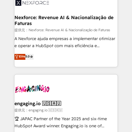
workflows; automation agents; process optimization
advanced optimization & adoption 📍 São Paulo, BR
inside HubSpot. 🏆 Industry Experience: 🏥
• Des Moines, IA • New York, NY
Healthcare: HIPAA implementations; secure data
Nexforce: Revenue AI & Nacionalização de
Faturas
workflows 💼 Financial Services: compliant
workflows; audit-ready reporting ⚖️ Legal: client
提供元：Nexforce: Revenue AI & Nacionalização de Faturas
intake; pipeline and document workflows 🛒 E-
A Nexforce ajuda empresas a implementar otimizar
Commerce: Shopify, WooCommerce; lifecycle and
e operar a HubSpot com mais eficiência e
revenue automation 🏢 Real Estate: deal pipelines;
previsibilidade de receita. Combinamos Revenue
Elite
5.0
portfolio and lifecycle management 🏭
Operations (RevOps) e Inteligência Artificial para
Manufacturing: ERP integrations; operational
estruturar processos integrar sistemas organizar
alignment 🛡️ Compliance & Data Considerations:
dados e automatizar operações. O objetivo é
HIPAA-aware; CASL-compliant; GDPR-ready
transformar a HubSpot em um verdadeiro sistema
implementations where required 💡 Why 500+
operacional de receita conectando equipes
Clients Choose Us: Elite Partner; technical, fast, and
tecnologia e dados em uma operação integrada.
built to scale.
Também somos distribuidores oficiais da HubSpot
engaging.io 🇺🇸🇦🇺
e de mais de 150 softwares globais permitindo
提供元：engaging.io 🇺🇸🇦🇺
contratar e pagar a HubSpot em reais com nota
🏆 JAPAC Partner of the Year 2025 and six-time
fiscal no Brasil e gerar economia de até 50% na
HubSpot Award winner. Engaging.io is one of
contratação de softwares internacionais.