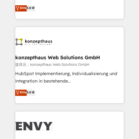
Consultancy • HubSpot Check-up, Onboarding and
We combine strategy, technology and change
Elite
5.0
Training • Marketing, Sales and Customer Service
management to drive measurable results. As part of
Automation • System Integration • Web-design on
the fast-growing Siloy Group, we unite more than
HubSpot CMS • Inbound Marketing, with AI-based
250+ HubSpot experts across Europe – ready to
TECH-SEO
build a CRM architecture optimized to support your
business goals. Talk to us if you’re looking to: -
Connect marketing, sales and operations around one
reliable source of truth - Unlock the full value of your
konzepthaus Web Solutions GmbH
CRM and marketing data, not just implement a
提供元：konzepthaus Web Solutions GmbH
system - Accelerate impact with a partner who
HubSpot Implementierung, Individualisierung und
understands both strategy and technology
Integration in bestehende
Unternehmensstrukturen/-prozesse, Entwicklung
Elite
5.0
von Systemarchitekturen sowie von komplexen
Webseiten/Kundenportalen - das sind die
Spezialgebiete unserer 43 Nerds und HubSpot-Fans.
Wir setzen unser technisches Fachwissen ein, um
digitale Marketing-, Vertriebs-, Service- und
Operationsprozesse Ihres Unternehmens zu fördern.