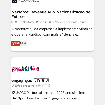
advanced optimization & adoption 📍 São Paulo, BR
inside HubSpot. 🏆 Industry Experience: 🏥
• Des Moines, IA • New York, NY
Healthcare: HIPAA implementations; secure data
Nexforce: Revenue AI & Nacionalização de
Faturas
workflows 💼 Financial Services: compliant
workflows; audit-ready reporting ⚖️ Legal: client
提供元：Nexforce: Revenue AI & Nacionalização de Faturas
intake; pipeline and document workflows 🛒 E-
A Nexforce ajuda empresas a implementar otimizar
Commerce: Shopify, WooCommerce; lifecycle and
e operar a HubSpot com mais eficiência e
revenue automation 🏢 Real Estate: deal pipelines;
previsibilidade de receita. Combinamos Revenue
Elite
5.0
portfolio and lifecycle management 🏭
Operations (RevOps) e Inteligência Artificial para
Manufacturing: ERP integrations; operational
estruturar processos integrar sistemas organizar
alignment 🛡️ Compliance & Data Considerations:
dados e automatizar operações. O objetivo é
HIPAA-aware; CASL-compliant; GDPR-ready
transformar a HubSpot em um verdadeiro sistema
implementations where required 💡 Why 500+
operacional de receita conectando equipes
Clients Choose Us: Elite Partner; technical, fast, and
tecnologia e dados em uma operação integrada.
built to scale.
Também somos distribuidores oficiais da HubSpot
engaging.io 🇺🇸🇦🇺
e de mais de 150 softwares globais permitindo
提供元：engaging.io 🇺🇸🇦🇺
contratar e pagar a HubSpot em reais com nota
🏆 JAPAC Partner of the Year 2025 and six-time
fiscal no Brasil e gerar economia de até 50% na
HubSpot Award winner. Engaging.io is one of
contratação de softwares internacionais.
HubSpot’s most experienced Agency Partners