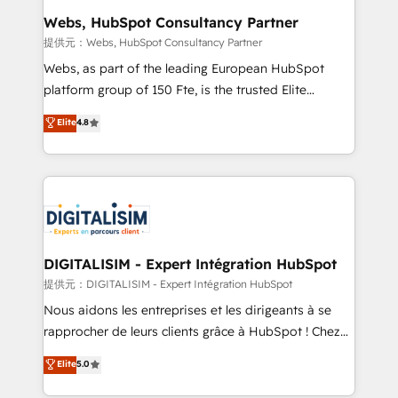
and build using HubSpot 🔌 Integrating HubSpot
Webs, HubSpot Consultancy Partner
with other systems 🎓 Training your teams to be
提供元：Webs, HubSpot Consultancy Partner
HubSpot pros 📊 Lead generation services using
Webs, as part of the leading European HubSpot
HubSpot Why us? - SIX HubSpot Accreditations -
platform group of 150 Fte, is the trusted Elite
awarded by HubSpot after a rigorous process for
HubSpot CRM Partner offering you a roadmap on
Elite
4.8
CRM, Solutions Architecture, Onboarding , Data
maximizing EBITDA and achieving Commercial
Migration, Custom Integration & Platform
Excellence. With our targeted processes, we
Enablement -Onboarded over 500 businesses to
strengthen your digital transformation and minimize
HubSpot -Top 1% of partners worldwide -In-house
costs. As HubSpot's Advanced Accredited CRM
team of 25+ experts Contact us today to help you
Implementation partner, we provide expertise to
get more from your investment in HubSpot.
drive your business forward. Since 2015 we are fully
www.bbdboom.com
dedicated to HubSpot and with an experienced
DIGITALISIM - Expert Intégration HubSpot
team (50+), we work with reputable companies in
提供元：DIGITALISIM - Expert Intégration HubSpot
B2B sectors such as manufacturing, SaaS and
Nous aidons les entreprises et les dirigeants à se
business services. We prepare a customized
rapprocher de leurs clients grâce à HubSpot ! Chez
business case that demonstrates the value and
DIGITALISIM, nous avons l'intime conviction que la
Elite
5.0
impact of your digital transformation, including a
réussite des entreprises passe par l’innovation web,
detailed financial rationale with a focus on ROI and
le marketing digital, et la relation client ! C'est