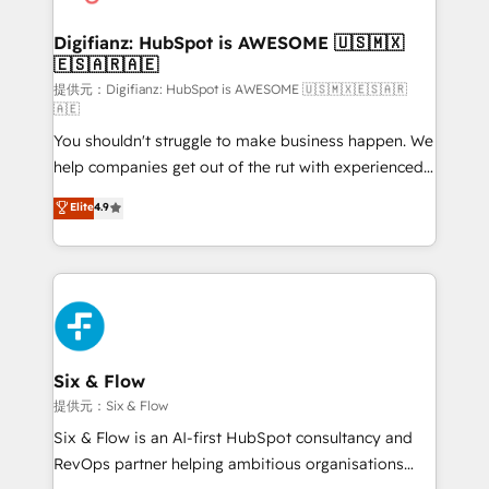
Implementation • Systems Integration • Digital
Transformation / Web Development • RevOps &
Digifianz: HubSpot is AWESOME 🇺🇸🇲🇽
🇪🇸🇦🇷🇦🇪
Sales Consulting • Marketing Automation What
makes us different? 🚀 Top 0.5% of global HubSpot
提供元：Digifianz: HubSpot is AWESOME 🇺🇸🇲🇽🇪🇸🇦🇷
🇦🇪
agencies ⚙️ The strongest technical ability and
You shouldn't struggle to make business happen. We
integration capabilities 💼 Consultative, long-term
help companies get out of the rut with experienced,
partners who will embed ourselves into your
process-oriented teams implementing HubSpot
business, processes and systems 🏢 We specialise in
Elite
4.9
Marketing, Sales, Service, CMS and Operations Hub,
working with mid-market and enterprise
so selling and actually engaging with your customers
organisations, global organisations and those with
feels easy and pain-free. We are a top ranked
complex use cases 🏆 CRM Implementation,
HubSpot Elite Partner, winner of Rookie of the Year
Platform Enablement, Custom Integration and
and Customer First Awards, 4.9/5 rating in HubSpot
Onboarding Accredited 🔐 ISO27001 & ISO9001
Reviews and 4.9/5 rating in Clutch Reviews. Digifianz
Certified
helps the following industries: logistics & 3PL, home
Six & Flow
improvement & construction, branding and
提供元：Six & Flow
commercialization, real estate, health, education,
Six & Flow is an AI-first HubSpot consultancy and
SaaS, Software Dev & IT and consulting, make the
RevOps partner helping ambitious organisations
most out of their HubSpot experience operating in