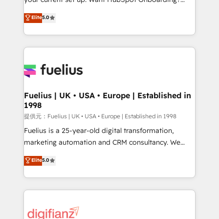
Town and London. 500+ HubSpot CRM
We'll customise your CRM & automate your business
Elite
5.0
implementations delivered. AI visibility coverage
processes. Welcome to our Profile! We can help
across ChatGPT, Claude, Perplexity, Gemini and
with... • CRM implementation, reports & workflows,
Google AI Overviews. HubSpot Impact Award -
and team training • CRM migration: Salesforce,
Customer First HubSpot Impact Award - Integrations
Pipedrive, Dynamics etc • Technical projects inc.
Innovation HubSpot Impact Award - Platform
Custom API integrations & ERP systems inc. SAP and
Migration Excellence HubSpot Impact Award -
Netsuite A little about us... • Boutique 'Elite' Team (12
Platform Excellence 35+ full-time HubSpot
super skilled members) • 150+ Clients for Sales Hub,
Fuelius | UK • USA • Europe | Established in
professionals.
1998
Marketing Hub, Service Hub, Data Hub and Website
(CMS) • ISO/IEC 27001:2022, ISO 9001:2015 and
提供元：Fuelius | UK • USA • Europe | Established in 1998
now... ISO 42001: 2023 certified • Exclusive AI
Fuelius is a 25-year-old digital transformation,
'GuardHub' governance framework, based on ISO
marketing automation and CRM consultancy. We
42001 - helping you 'organise complexity' 𝗥𝗲𝗮𝗱𝘆
enable mid-market and enterprise clients to
Elite
5.0
𝗳𝗼𝗿 𝘁𝗵𝗲 𝗻𝗲𝘅𝘁 𝘀𝘁𝗲𝗽? Click the 👈 '𝗖𝗼𝗻𝘁𝗮𝗰𝘁
maximise their return from digital and fuel their
𝗯𝘂𝘀𝗶𝗻𝗲𝘀𝘀' button to get in touch (𝘸𝘦'𝘳𝘦 𝘴𝘶𝘱𝘦𝘳
growth. We modernise platforms, streamline
𝘳𝘦𝘴𝘱𝘰𝘯𝘴𝘪𝘷𝘦)
operations that are causing inefficiencies, improve
customer experiences, integrate systems, and
supercharge revenue operations Key services: • CRM