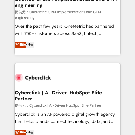
engineering
提供元：OneMetric: CRM Implementations and GTM
engineering
Over the past few years, OneMetric has partnered
with 750+ customers across SaaS, fintech,
healthcare, real estate, and other industries. With
Elite
4.9
150+ HubSpot-certified experts, we deliver scalable
solutions to complex GTM and RevOps challenges.
Our Expertise 🔹 Onboarding & Implementation:
Accredited HubSpot Partner, ensuring smooth setup
tailored to your GTM motion. 🔹 Migrations:
Accredited HubSpot Partner, ensuring migration
from other CRMs to HubSpot without data loss or
Cyberclick | AI-Driven HubSpot Elite
Partner
downtime. 🔹 RevOps Strategy: Align teams,
processes, and data to drive revenue efficiency. 🔹
提供元：Cyberclick | AI-Driven HubSpot Elite Partner
Integrations: Connect HubSpot with your tech stack
Cyberclick is an AI-powered digital growth agency
for better adoption. 🔹 Custom Solutions: Build
that helps brands connect technology, data, and
tailored apps, workflows, and configurations. We are
creativity to achieve measurable results. Founded in
Elite
4.9
SOC 2 Type II and ISO 27001 certified, reinforcing