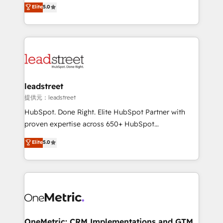
grow with clarity, confidence, and intelligence.
Elite
5.0
the United States, EU, UAE, Mexico and Latin
Operating across the UK, Netherlands, Ireland, and
America. From casual user to super fan: make
Canada, we’ve delivered thousands of successful
HubSpot an experience you LOVE!
HubSpot projects for mid-market and enterprise
clients worldwide, with over 10 years experience. We
combine HubSpot, data, and AI to design connected
go-to-market systems that align people, process,
and technology for predictable, scalable revenue
leadstreet
growth. Our expertise spans RevOps, CRM and data
提供元：leadstreet
architecture, AI enablement, and strategic marketing,
HubSpot. Done Right. Elite HubSpot Partner with
delivered through our proprietary FLAIR framework
proven expertise across 650+ HubSpot
for responsible AI adoption. As a HubSpot Elite
implementations. With 12+ years of HubSpot
Elite
5.0
Partner and ISO 27001:2022 certified consultancy,
experience, we help you use the HubSpot platform
we blend strategy, creativity, and technology to help
to its fullest capacity, improve your current HubSpot
organisations scale smarter and grow stronger.
website, or build your new one.
OneMetric: CRM Implementations and GTM