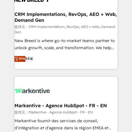
定の代行ではなく、設計の責任」を引き受け、部門横断
technical development team. - 19 HubSpot-certified
の統合・浸透・変革管理を実行します。 ▸ CMS戦略設
trainers to drive platform adoption. 📈 Revenue
CRM Implementations, RevOps, AEO + Web,
計・構築：リード獲得・CVR・SEOを前提にした情報設
Demand Gen
Generation - Full-funnel marketing and high-
計・導線設計・テンプレート設計をContent Hubで一体
performance advertising via Point Success Media. -
提供元：CRM Implementations, RevOps, AEO + Web, Demand
Gen
提供。 ▸ 既存CRM・MAからの移行支援：Salesforce・
Expert deployment of Breeze AI and custom agents
Marketo・Pardot等からの移行、カスタム設計、履歴
New Breed is where go-to-market teams partner to
to automate growth. 🏆 Elite Excellence - 8 platform
データ移行と活用設計まで。 ▸ AEO対応：ChatGPT・
unlock growth, scale, and transformation. We help
accreditations and deep HIPAA-compliance
Perplexity等のAI検索からの流入・引用を前提にコンテ
companies activate HubSpot’s AI-powered
expertise. - A team of 250+ experts dedicated to
Elite
5.0
ンツとサイト構造を最適化。 🏆 なぜ100incを選ぶの
customer platform and operationalize HubSpot’s
your resilient growth.
か？ ✓ HubSpot Eliteパートナー認定 ✓ HubSpotアワ
Loop Marketing framework through expert-led
ード受賞・HUGリーダー ✓ ISO27001:2022 /
services, smart agents, and purpose-built apps,
ISO9001:2015 取得 ✓ 400社以上の導入実績 ✓
tailored to your business. Together, we unlock
HubSpot大百科 出版 CRM・AI活用に関するご相談、現
results, fast. ⚙️CRM & RevOps: Align all Hubs to your
状整理の壁打ちなど、構想段階からお気軽にお問い合わ
buyer journey for clean data, scalability, & reporting.
せください。
🎯Demand Gen & ABM: Drive pipeline with inbound,
Markentive - Agence HubSpot - FR - EN
ABM, AEO, SEO, & paid media. 👩‍💻Web Design:
提供元：Markentive - Agence HubSpot - FR - EN
Build high-performing websites with UX, messaging,
Markentive fournit des services de conseil,
& conversion strategy that drive results. 🤖AI
d'intégration et d'agence dans la région EMEA et