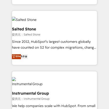
together. ➤ AI and Integrations: Layer Breeze AI,
solution. As the only firm in the world to hold Elite
custom agents, and APIs to remove manual work. ➤
Partner Accreditations with both HubSpot and Clay,
Ongoing Management: Monthly tune-ups, feature
our clients gain a unique advantage in CRM
rollouts, adoption coaching. Buying HubSpot,
architecture, pipeline generation, data intelligence,
switching to it, or reviving a stale portal? We are
and go-to-market execution. Why B2B Businesses
Salted Stone
built for the work.
Choose RP: - Secure: Soc2 compliant 🛡️ - Pricing:
提供元：Salted Stone
Implementations starting at $1,5k 💵 - Speed: Launch
Since 2012, HubSpot’s largest customers globally
in 14 days ⚡ - Global: 250 professionals across five
have counted on S2 for complex migrations, change
continents 🌐 - Scale: Fastest tiering Elite HubSpot
management, systems integration, and creative
Partner 🪴 - Sales Hub: More implementations than
Elite
5.0
solutions that deliver measurable impact and
any other Partner 💻 - Migrations: We convert
transform brand experiences As one of the few full-
Salesforce addicts to HubSpot evangelists 🧡 Don't
service creative agencies in the HubSpot
hire a marketing agency for an Ops problem. Don't
ecosystem, we blend strategy, technology, & award-
hire a technical agency for a growth problem. Hire a
winning design to build scalable, globally
partner built to solve both.
regionalized HubSpot websites, integrated
Instrumental Group
marketing campaigns, & RevOps frameworks that
提供元：Instrumental Group
fuel long-term success We connect the entire
customer lifecycle through seamless integrations,
We help companies scale with HubSpot. From small