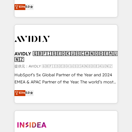
Strategy: Activate Breeze Agents, configure HubSpot
North America. Avec plus de 115 experts en
Elite
5.0
AI, & maximize AEO with tailored AI services. 🧩
marketing automation, Growth, Revops, CRM et
Integrations: Extend HubSpot with custom
webdesign. Markentive is both a consulting firm, a
integrations, hosting, & maintenance.
digital agency and an integrator. With over 115
experts in marketing automation, growth, revops,
CRM and webdesign (We focus on EMEA - USA
customers).
AVIDLY 🇬🇧🇫🇮🇸🇪🇩🇰🇺🇸🇨🇦🇳🇴🇩🇪🇦🇺
🇳🇿
提供元：AVIDLY 🇬🇧🇫🇮🇸🇪🇩🇰🇺🇸🇨🇦🇳🇴🇩🇪🇦🇺🇳🇿
HubSpot’s 5x Global Partner of the Year and 2024
EMEA & APAC Partner of the Year. The world’s most
experienced and fully accredited HubSpot Solutions
Elite
5.0
Partner. 🚀 With 2,750+ HubSpot projects delivered
and 370+ specialists across EMEA, APAC and NAM,
we de-risk complex CRM programmes and
accelerate ROI across every HubSpot Hub. 🧭 From
multi-region migrations to AI-powered automation,
we turn complexity into clarity, human at global