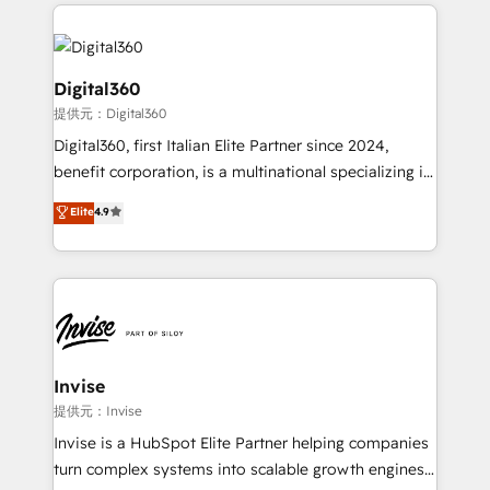
streamline and enhance your Sales, Marketing &
Service efforts, providing insights in your
commercial operations. We're good at RevOps,
automating and optimizing your marketing, sales &
Digital360
service operations with AI, designing and building
提供元：Digital360
your website, and we drive growth through Account-
Digital360, first Italian Elite Partner since 2024,
Based Marketing, SEO, SEA and many other tactics.
benefit corporation, is a multinational specializing in
No worries, we will advise you in which to deploy
strategic consulting, technological solutions,
and help you to get the best measurable ROI. This
Elite
4.9
marketing, and communication services, aimed at
brings us to our mission; to effectively guide as
enhancing business operations and brand
much Benelux companies as possible to be
reputation. It collaborates with organizations and
commercially successful.
enterprises in both the public and private sectors,
through a multicultural and multidisciplinary team
that integrates expertise in humanities, economics,
technology, law, and organization, bringing together
Invise
managers, entrepreneurs, and seasoned
提供元：Invise
professionals from companies with over forty years
Invise is a HubSpot Elite Partner helping companies
of market presence. Our Pillars: • RevOps
turn complex systems into scalable growth engines.
Consultancy • HubSpot Check-up, Onboarding and