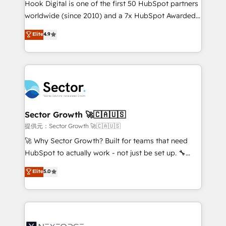
broke. Built for mid-market reality—practical
Hook Digital is one of the first 50 HubSpot partners
solutions that work with your actual headcount and
worldwide (since 2010) and a 7x HubSpot Awarded
constraints. By the Numbers 🏆 Top 1% of all
Elite Partner. With 500+ projects across the U.S.,
Elite
4.9
HubSpot partners 🔄 Top 5% globally in client
Brazil, and LATAM, we combine global expertise with
retention 📅 10+ years of consistent results Who We
regional experience. Today, we are Brazil’s largest
Serve Revenue teams, marketing leaders, and sales
HubSpot Elite Partner—trusted by companies across
ops at mid-market companies ready to move
the Americas to scale smarter. ⚙️ CRM
beyond spreadsheets into unified systems that
Implementation & Migration Onboarding across all
drive real business results.
Hubs, plus migrations from Salesforce, Pipedrive, RD
Station, Freshdesk, Intercom, and more. Custom
Sector Growth 🚀🇨🇦🇺🇸
objects, automations, and integrations built for
提供元：Sector Growth 🚀🇨🇦🇺🇸
growth. 🚀 AI-Driven GTM Orchestration Unify
🚀 Why Sector Growth? Built for teams that need
HubSpot with LinkedIn, WhatsApp, email, paid
HubSpot to actually work - not just be set up. 🔧
media, and AI voice to drive pipeline. 🤖 AI Custom
HubSpot Experts: Onboarding, migrations,
Elite
5.0
Agent Development Deploy AI agents for
automation, and training built for adoption. ⚡ Highly
prospecting, follow-ups, service triage, and
Technical Execution: ERP, EMR and Custom
knowledge retrieval—built in HubSpot. ⚡ Fast-Track
Integrations; complex builds delivered in weeks, not
& Growth-Track Services Fast-Track: Rapid HubSpot
months. 🤖 AI Consulting & Agents: AI-powered
onboarding in weeks Growth-Track: Unlock
workflows; automation agents; process optimization