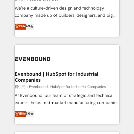
and English to design scalable strategies that drive
We’re a culture-driven design and technology
measurable growth. 🌎 Highlights: • 10+ years as a
company made up of builders, designers, and big
HubSpot partner. • 2023 Impact Awards: Platform
thinkers. We blend strategy, design, and
Elite
4.9
Migration Excellence. • Top 3 Partner of the Year
development—always fueled by curiosity—to turn
LATAM 2022, 2023, 2024, 2025. • Partner of the Year
ideas, opportunities, and challenges into meaningful
2024. • Organizer of Aliados.ai (AI, marketing & tech
experiences. To us, technology is more than just
global congress). 👉 Ready to scale your business
code; it’s about creating things that are useful, cool,
with HubSpot? Let Cebra’s experts help you grow
and—most importantly—simple. That’s why we lean
faster, smarter, and with impact.
into bold ideas and shape them into thoughtful
products and strategies that actually make a
Evenbound | HubSpot for Industrial
Companies
difference.
提供元：Evenbound | HubSpot for Industrial Companies
At Evenbound, our team of strategic and technical
experts helps mid-market manufacturing companies
achieve real growth. We specialize in delivering
Elite
5.0
tailored solutions that drive results by leveraging
HubSpot’s platform and data to fuel success.
Technical Solutions: - HubSpot Technical Consulting -