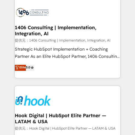
HubSpot CRM Implementation - HubSpot
Onboarding - Data Migration & Integrations -
Technical Audit & Optimization Strategic Solutions: -
Revenue Operations - Inbound Marketing -
1406 Consulting | Implementation,
Integration, AI
Outbound Marketing - HubSpot CMS Website
Design & Development We empower our clients to
提供元：1406 Consulting | Implementation, Integration, AI
reach their full potential by providing transparent,
Strategic HubSpot Implementation + Coaching
relationship-driven support. With over 300 HubSpot
Partner As an Elite HubSpot Partner, 1406 Consulting
certifications and accreditations, we deliver both the
helps mid-market revenue teams transform how
Elite
5.0
technical know-how and strategic guidance you
they sell, market, and serve. We don't just build your
need to succeed.
HubSpot—we teach your team to own it, then stay
to help you keep winning. What We Do ⚙️ CRM
Implementations across Marketing, Sales, Service,
Data & Content 📈 Sales & Marketing Alignment +
Revenue Team Enablement 🤖 Breeze AI & Custom
Agent Creation 🔄 Custom Integrations & Data
Hook Digital | HubSpot Elite Partner —
LATAM & USA
Migration Why 1406 We become part of your team.
Your team learns while we build. We fix what others
提供元：Hook Digital | HubSpot Elite Partner — LATAM & USA