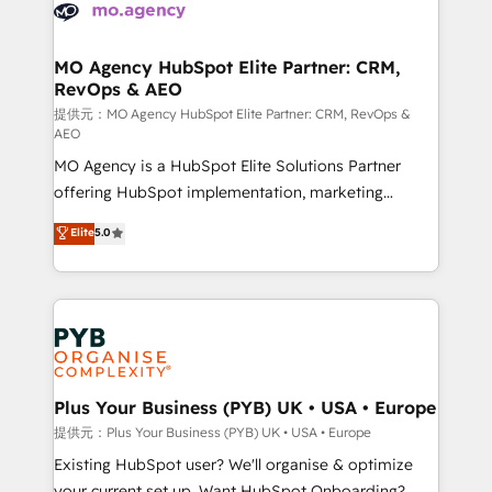
services are offered in both English & French.
WordPress and legacy CRMs, turning fragmented
systems into unified, growth-ready HubSpot
architectures that accelerate revenue operations and
MO Agency HubSpot Elite Partner: CRM,
RevOps & AEO
performance. - Multi-object CRM migration, cleanup,
and implementation. - Pre-built and custom
提供元：MO Agency HubSpot Elite Partner: CRM, RevOps &
AEO
integrations across your full tech stack. - Custom
MO Agency is a HubSpot Elite Solutions Partner
object setup, CMS builds, and full-funnel automation.
offering HubSpot implementation, marketing
- Dashboards, lifecycle campaigns, and lead
automation, CRM and RevOps consulting, data
nurturing sequences. - Cross-hub setup across
Elite
5.0
architecture, sales enablement, lifecycle automation,
Marketing, Sales, Operations, and Service Hubs. -
lead scoring and revenue reporting. HubSpot,
Ongoing optimization, managed support, and
Salesforce and integrated enterprise stacks. Digital
scalable retainers. Let’s make HubSpot your most
Marketing, Answer Engine Optimisation, and
powerful growth engine. Built to convert, scale, and
Generative Engine Optimisation (AI Search),
drive results.
HubSpot Content Hub, WordPress development,
B2B SEO, paid media, and content. We work with
Plus Your Business (PYB) UK • USA • Europe
enterprise and growth-led companies across
提供元：Plus Your Business (PYB) UK • USA • Europe
technology, professional services, financial services
Existing HubSpot user? We'll organise & optimize
and industrial sectors. Offices in Johannesburg, Cape
your current set up. Want HubSpot Onboarding?