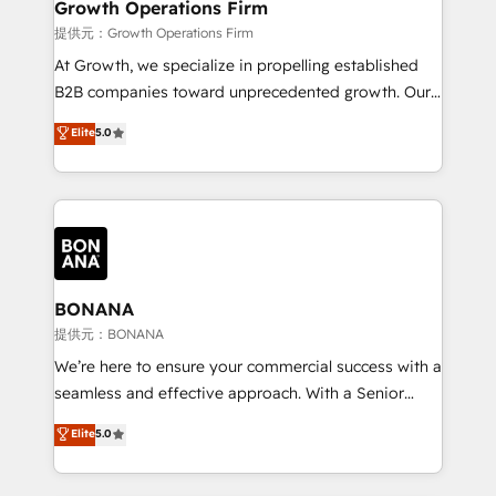
Choose Nexa Cognition? 🚀 HubSpot Expertise: Our
Growth Operations Firm
certified team specialises in CRM implementation,
提供元：Growth Operations Firm
marketing automation, and revenue operations. 🤝
At Growth, we specialize in propelling established
Custom Solutions: From onboarding and
B2B companies toward unprecedented growth. Our
integrations, to RevOps and training. We align
focus is on fine-tuning and enhancing your growth,
Elite
5.0
HubSpot with your business needs. 🌟 Proven
sales, and marketing operations. Unlike conventional
Results: We’ve helped businesses of all sizes
marketing agencies, we dive deep into the
accelerate revenue growth, improve operational
operational aspects of your business, ensuring that
efficiency, and achieve ROI. 🔧 Flexible Service
each cog in your growth machine is well-oiled and
Packages: Choose ongoing support or project-based
functioning optimally. With our expertise in leading
solutions. We offer service packages designed to fit
platforms like Salesforce and HubSpot, we bring a
your requirements. Contact us today!
wealth of knowledge and experience to the table.
BONANA
Our strategies are tailored to your business's unique
提供元：BONANA
needs, ensuring a personalized approach that aligns
We’re here to ensure your commercial success with a
with your growth objectives.
seamless and effective approach. With a Senior
team that has 10+ years of experience in HubSpot,
Elite
5.0
we have a deep understanding of SaaS, Business
Services and E-commerce together with Retail. We