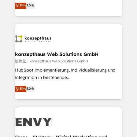
We combine strategy, technology and change
Elite
5.0
Training • Marketing, Sales and Customer Service
management to drive measurable results. As part of
Automation • System Integration • Web-design on
the fast-growing Siloy Group, we unite more than
HubSpot CMS • Inbound Marketing, with AI-based
250+ HubSpot experts across Europe – ready to
TECH-SEO
build a CRM architecture optimized to support your
business goals. Talk to us if you’re looking to: -
Connect marketing, sales and operations around one
reliable source of truth - Unlock the full value of your
konzepthaus Web Solutions GmbH
CRM and marketing data, not just implement a
提供元：konzepthaus Web Solutions GmbH
system - Accelerate impact with a partner who
HubSpot Implementierung, Individualisierung und
understands both strategy and technology
Integration in bestehende
Unternehmensstrukturen/-prozesse, Entwicklung
Elite
5.0
von Systemarchitekturen sowie von komplexen
Webseiten/Kundenportalen - das sind die
Spezialgebiete unserer 43 Nerds und HubSpot-Fans.
Wir setzen unser technisches Fachwissen ein, um
digitale Marketing-, Vertriebs-, Service- und
Operationsprozesse Ihres Unternehmens zu fördern.
Wir legen einen starken Fokus auf Software-