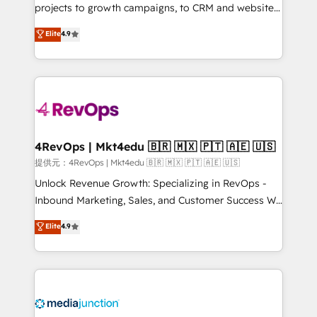
ensure long-term adoption with change-
projects to growth campaigns, to CRM and websites.
management programs, and align marketing, sales,
Hire an agency that's experienced in every inch of
Elite
4.9
and service to drive sustainable growth With 6 key
HubSpot and willing to work hand-in-hand with your
HubSpot accreditations and experience across
team to simplify the complex and build a better
hundreds of organizations in dozens of industries,
experience for your team and customers.
there’s a good chance one of our globally integrated
teams has worked with clients just like you Let’s
explore whether S2 is the partner you’ve been
looking for...and get your next big initiative moving!
4RevOps | Mkt4edu 🇧🇷 🇲🇽 🇵🇹 🇦🇪 🇺🇸
提供元：4RevOps | Mkt4edu 🇧🇷 🇲🇽 🇵🇹 🇦🇪 🇺🇸
Unlock Revenue Growth: Specializing in RevOps -
Inbound Marketing, Sales, and Customer Success We
specialize in driving revenue growth for companies
Elite
4.9
across industries through tailored marketing, sales,
and customer success strategies, utilizing RevOps
methodologies. As Latin America's largest HubSpot
partner and a global leader in education market, we
offer unparalleled insights. Operating in five