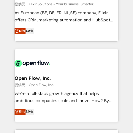
absolute clarity, derived from a well-defined
提供元：Elixir Solutions - Your business. Smarter.
strategy, executed well, and reported on with clear
As European (BE, DE, FR, NL,SE) company, Elixir
results. The culture is driven by core values; Joy, Grit,
offers CRM, marketing automation and HubSpot
Accountability, Curiosity, Authenticity, Growth
integration products and services to mid-market
Elite
5.0
Mindedness, and Clarity. We are driven to win for the
and enterprise customers. We ensure that your sales,
collective good of the company and its clientele, and
service and marketing department operates in the
dedicated to breaking the mold from the agency of
most effective way, while at the same time
the past into the consultancy of the future. Great
leveraging your commercial data for a fully
things are happening.
integrated buyers journey. Elixir is located in
Brussels, Munich, Cologne "Köln", Paris, Amsterdam
and Stockholm Elixir is a first mover and leader
Open Flow, Inc.
when it comes to HubSpot sales and service
提供元：Open Flow, Inc.
implementations, highly renowned for our business
We’re a full-stack growth agency that helps
acumen, process (re-)design experience and a
ambitious companies scale and thrive. How? By
massive amount of success stories in this area. We
upgrading and streamlining every single revenue-
Elite
5.0
integrate HubSpot with complex solutions like SAP,
generating aspect of your business. We’re proud
MicroSoft, custom solutions,... Our company also has
HubSpot Elite Solutions Partners and devout CRM
strong experience with HubSpot UI extensions,
nerds who can harness HubSpot’s custom digital