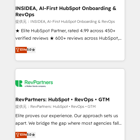
scale. 🏆 HubSpot’s CEO called us “the partner of the
INSIDEA, AI-First HubSpot Onboarding &
RevOps
future.” Others agree it is proof of trust built through
measurable impact.
提供元：INSIDEA, AI-First HubSpot Onboarding & RevOps
★ Elite HubSpot Partner, rated 4.99 across 450+
verified reviews ★ 600+ reviews across HubSpot,
G2 & Clutch ★ 150+ in-house HubSpot-certified
Elite
5.0
experts ★ 1,500+ implementations across 25+
countries ★ AI-first, RevOps-led, onboarding-
obsessed INSIDEA helps growing companies turn
HubSpot into a revenue engine. We onboard your
team, migrate your data, and build AI-powered
workflows that drive adoption from week one, in
your time zone. What we do: ➤ Onboarding: Live in
RevPartners: HubSpot • RevOps • GTM
weeks, with workflows built around your business,
提供元：RevPartners: HubSpot • RevOps • GTM
not a template. ➤ Migration: Move from any legacy
Elite proves our experience. Our approach sets us
CRM. Zero downtime, full data integrity. ➤
apart. We bridge the gap where most agencies fall
Implementation: Configure HubSpot to run your
short by combining GTM strategy with technical
Elite
5.0
revenue process. Sales, marketing, and service wired
execution to solve the right problem with the right