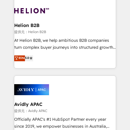
mobile apps for Field Service Mgt and Retail
tools to improve each touchpoint of your customer
execution, CPQ, customer portals and HubSpot CMS
experience. Working hand-in-hand with your team,
developments. And we're champions when it comes
we’ll assemble a RevOps machine that drives more
to complex data migrations.
traffic, generates better leads and crushes your
Helion B2B
revenue goals. We've worked with thousands of
提供元：Helion B2B
HubSpot customers and we'd love to work with you
At Helion B2B, we help ambitious B2B companies
too! Clients come to us for: Advanced CRM solutions
turn complex buyer journeys into structured growth
System Integrations both Custom and Native to
engines. With deep experience in B2B SaaS,
Elite
5.0
HubSpot Data System Migrations between systems
manufacturing, FinTech, MedTech, and consulting, we
to HubSpot New lead generation strategies Time-
specialize in lead generation and aligning marketing
saving automations Fresh growth campaigns Robust
and sales around the customer. As a HubSpot Elite
help desk Unified revenue operations Dynamic
Partner, we’re experts in data architecture,
website development Award-winning creative
migrations, integrations, and process mapping. Our
design We live and breathe HubSpot and are ready
approach is hands-on and collaborative, rooted in
to take on real challenges!
real industry insight and a deep understanding of
Avidly APAC
B2B challenges. From onboarding to enterprise CRM
提供元：Avidly APAC
migrations, we help you unlock value across every
Officially APAC's #1 HubSpot Partner every year
hub. Because we don’t just implement tools – we
since 2019, we empower businesses in Australia,