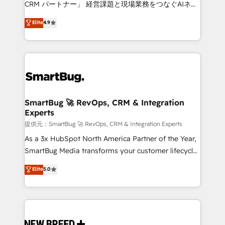
CRM パートナー」 経営課題と現場業務をつなぐAIネイ
ティブ・エージェンシーとして、HubSpot Eliteの実装
Elite
4.9
力で顧客フロント業務を再設計します。 💡 100inc は何
をする会社か？ HubSpotを共通基盤に、AIエージェン
トを組み込んだ顧客フロント業務（マーケティング・営
業・CS）を組織全体で設計・実装する日本のAIネイテ
ィブ・エージェンシーです。事業部・グループ会社・部
門が分立する組織で、データと業務プロセスのサイロ化
を、CRMを軸とした全社共通基盤に再構築します。意
SmartBug 🚀 RevOps, CRM & Integration
Experts
思決定者・PMO・現場担当者に並走します。 1️⃣
HubSpot導入・活用支援 顧客データの一元化から、
提供元：SmartBug 🚀 RevOps, CRM & Integration Experts
GTMの見える化・自動化まで。全Hub統合運用、デー
As a 3x HubSpot North America Partner of the Year,
タ品質設計、グループ横断のCRM統合に対応します。
SmartBug Media transforms your customer lifecycle
2️⃣ AIエージェント組織構築 営業・マーケティング業務
into a revenue engine. Our unified ecosystem
Elite
5.0
の一部をAIが自律実行する組織への移行を設計・実装。
includes specialized divisions Globalia (AI &
Breeze・Claude等をHubSpotと連携させ、役割定義・
Software) and Point Success Media (Paid Media),
運用ルール・成果指標まで含めて設計します。 3️⃣ 全社
making this the official home for all three brands. 🔄
DX × AI推進のPMO伴走支援 複数部門をまたぐDX×AI変
Implementation & Integration - Seamless migrations
革を、構想から実装・定着までPMOとして主導。「設
and system integrations powered by Globalia’s