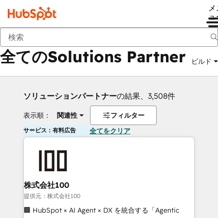
メ
ュ
戻る
全てのSolutions Partner
ビルド
ソリューションパートナー
の結果、3,508件
表示順：
関連性
フィルター
サービス：有料広告
全てをクリア
株式会社100
提供元：株式会社100
🏢 HubSpot × AI Agent × DX を統合する「Agentic