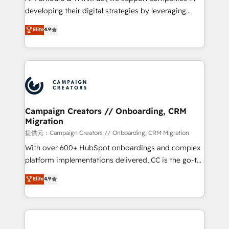
growth and positioning yourself as an undisputed
developing their digital strategies by leveraging
leader. 🔹 BOOST: Optimize your digital
technologies and automating their marketing and
Elite
4.9
transformation process A methodology designed to
sales processes to generate growth. Our offer spans
implement HubSpot effectively and optimize your
from Strategy to Operations. We specialize in CRM
digital processes. 🔹 Trusted by Industry Leaders
onboarding and implementation, web design, sales
With an average rating of 4.9/5 and a proven track
& marketing automation, and digital marketing. With
record of business transformation, our growth-first
extensive experience working with tech companies
approach has helped brands dominate their
and manufacturers since 2002, we are committed to
markets.
empowering our clients and developing their
Campaign Creators // Onboarding, CRM
Migration
autonomy. Get to grips with HubSpot through
guided implementation and seamless integration of
提供元：Campaign Creators // Onboarding, CRM Migration
the CRM platform into your digital ecosystem. Would
With over 600+ HubSpot onboardings and complex
you like support in deploying your inbound
platform implementations delivered, CC is the go-to
marketing strategy? We'll provide support tailored
Elite Solutions Partner for businesses ready to
Elite
4.9
to your needs and sales objectives. With 125+
migrate, replatform, and scale smarter. We specialize
certifications, we are part of the most certified
in high-impact CRM and CMS migrations and
Canadian agencies, and we both hold Onboarding
onboarding from platforms like Salesforce, NetSuite,
Accreditations. Based in Canada (coast to coast), our
Zoho, Pardot, Marketo, Microsoft Dynamics, Wix,