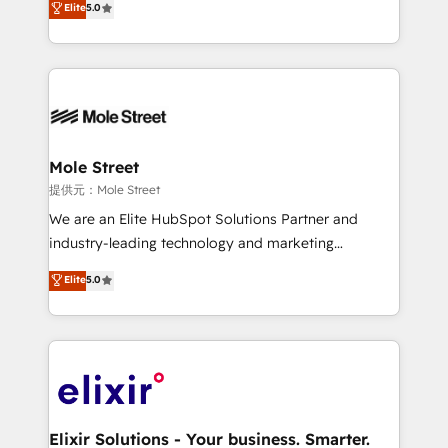
Elite
5.0
Oferecemos ainda agentes de IA especializados em
globally, delivering complex HubSpot
HubSpot que automatizam tarefas executam rotinas
implementations for 16+ years. With 700+ projects
no CRM e mantêm os dados organizados, como um
completed across APAC and North America, we help
especialista operando a plataforma 24/7. Hoje 300+
mid-market and enterprise organisations with CRM
empresas em 13 países utilizam a Nexforce. Somos
migrations, custom integrations, data architecture,
a maior parceira da HubSpot na América Latina e
automation, and portal builds. We specialise in
líder no ranking global de sucesso do cliente da
Salesforce, Microsoft Dynamics, and legacy CRM
Mole Street
HubSpot.
migrations; custom integrations with platforms
提供元：Mole Street
including Ticketmaster, Ticketek, SevenRooms,
We are an Elite HubSpot Solutions Partner and
NetSuite, Snowflake, and Salesforce; HubSpot CMS
industry-leading technology and marketing
development; AI automation; and data services. As
consultancy. Our focus is on enterprise and mid-
Elite
5.0
a Ticketmaster Nexus Partner, we deliver advanced
market B2B companies globally that want a strategic
sports and events integrations in the HubSpot
approach to execute their goals through creative
ecosystem. We also build and maintain proprietary
applications of our solutions; Technical HubSpot
HubSpot apps including JinnSync. Our credentials
Consulting, Content Marketing, Growth-Driven
include five HubSpot Academy accreditations, six
Design, Migrations + Integrations. Mole Street’s
HubSpot Awards, recognition in Financial Services
mission is empowering others to realize their
and Real Estate, and 80+ five-star reviews.
greatness, which is achieved through creating
Elixir Solutions - Your business. Smarter.