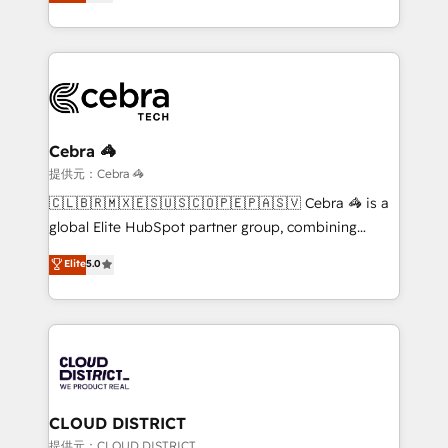
Barcelona and operating across Spain, LATAM, and
our commitment to data security and compliance. At
the UK, we support global companies in building
OneMetric, we help revenue teams focus on the
smarter marketing, sales, and customer success
OneMetric that matters most: revenue.
strategies. As the only HubSpot Elite Partner in
Iberia (Spain & Portugal), we combine human insight
with intelligent automation to drive sustainable
growth. Our multidisciplinary team designs solutions
Cebra 🦓
that simplify complexity, boost performance, and
提供元：Cebra 🦓
turn innovation into real impact. 🌍 Highlights •
🇨🇱🇧🇷🇲🇽🇪🇸🇺🇸🇨🇴🇵🇪🇵🇦🇸🇻 Cebra 🦓 is a
HubSpot Partner since 2012 • 2022 EMEA Impact
global Elite HubSpot partner group, combining
Award: Best Integration • 150+ successful HubSpot
technology, marketing and media expertise across
Elite
5.0
projects • Clients in 30+ industries • Proprietary
Latin America and Southern Europe, with teams
technology for integrations • Multilingual team:
across 9 countries. Born in Chile, we combine local
English, Spanish, Portuguese & Italian 👉 Grow
insight with international reach to help businesses
smarter with AI and HubSpot.
grow. For over 12 years, we’ve delivered 500+
HubSpot implementations, building end-to-end
solutions that integrate CRM, AI automation, inbound
and loop marketing, content, and digital creativity.
CLOUD DISTRICT
Our multicultural team works in Spanish, Portuguese,
提供元：CLOUD DISTRICT