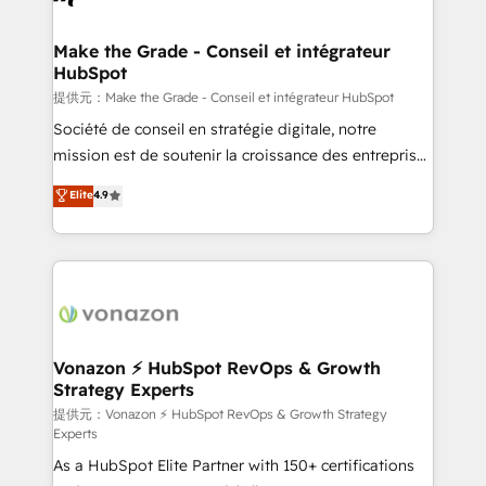
Intégration & paramétrage HubSpot - Migration CRM
& reprise de données - Stratégie RevOps &
Make the Grade - Conseil et intégrateur
HubSpot
alignement Marketing / Sales - Data, reporting &
tableaux de bord - Onboarding, audit &
提供元：Make the Grade - Conseil et intégrateur HubSpot
optimisation - Intégrations métiers (ERP, téléphonie,
Société de conseil en stratégie digitale, notre
e-commerce) - Formation & accompagnement au
mission est de soutenir la croissance des entreprises
changement Nous intervenons auprès des PME, ETI
B2B à travers l’acquisition de nouveaux clients,
Elite
4.9
et grandes entreprises en France et à l'international,
l'intégration CRM et le développement des revenus
dans des secteurs variés : SaaS, immobilier,
auprès de vos comptes existants. En France et à
industrie, éducation, banque & assurance, transport
l'international, nous travaillons avec des ETI
& logistique.
ambitieuses, des grands groupes voulant aller au-
delà d’une simple transformation digitale et des
startups florissantes. Nos 3 grandes expertises sont :
➤ L’intégration de CRM et de méthodologie RevOps
Vonazon ⚡ HubSpot RevOps & Growth
Strategy Experts
pour aligner les équipes marketing, commerciales et
support client (data migration, synchronisation API,
提供元：Vonazon ⚡ HubSpot RevOps & Growth Strategy
Experts
audit et maintenance) ➤ La création de sites internet
As a HubSpot Elite Partner with 150+ certifications
de conversion qui transforment les visiteurs en