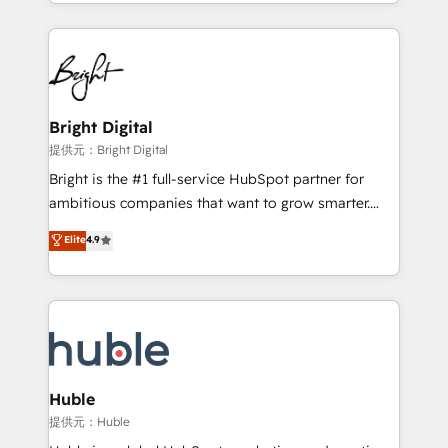
With deep technical and industry expertise, we fuse
Growth-Driven Design Agency of the Year 🏆2015
automation, integration, and AI innovation to deliver
Became the 5th Agency to reach Diamond 🏆2014
lasting impact. We specialize in: • Turnkey and end-
HubSpot COS Performance Award 🏆2014 HubSpot
to-end HubSpot implementations • Onboarding for
COS Design Award 🏆2013 HubSpot Marketplace
Sales, Service, Marketing & Content Hubs • AI voice
Provider of the Year 🏆2011 Became a HubSpot
and chat agents, predictive automation, and smart
Bright Digital
Partner 📆Founded in 1997
workflows • Salesforce + HubSpot integration •
提供元：Bright Digital
Website design and CMS development • ERP
Bright is the #1 full-service HubSpot partner for
integration: SAP, NetSuite, Microsoft Dynamics, … •
ambitious companies that want to grow smarter.
Data cleansing and CRM migration from any
From HubSpot onboarding, to training, from
Elite
4.9
platform • Client/member portals built on HubSpot •
developing a new website to lead generation and
CaterSuite for the catering industry • Custom and
digital marketing; we do it all (and with great
complex integrations: SAM.gov, GovWin,
results)! In short, our services include: - HubSpot
QuickBooks, PandaDoc, ClickUp, Shopify, Mapsly,
consultancy: onboarding, training, data migration -
WooCommerce, BuilderTrend, and more Experience
HubSpot development: websites, custom modules,
the difference — reach out to see how AI + HubSpot
integrations - Marketing & sales solutions: digital
can transform your business.
marketing, advertising, campaigns, content and
Huble
design We connect people, data and technology to
提供元：Huble
improve customer experiences. With our bright