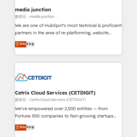
countries—Brazil, UAE (Abu Dhabi/Dubai/Sharjah),
Mexico, USA, and Portugal—we've executed over a
media junction
hundred successful operations. Our approach,
提供元：media junction
rooted in RevOps principles, integrates analysis,
We are one of HubSpot's most technical & proficient
training, planning, and qualification. Leveraging
partners in the area of re-platforming, website
technology, data analytics, CRM optimization, and
design & development. We specialize in multi-hub
Elite
5.0
inbound marketing tactics, we focus on
implementations for mid-market & enterprise
understanding, nurturing, and converting leads.
companies. We are woman-owned, powered by
Partner with us to unlock your business's full
coffee, and we ❤️ dogs. We produce award-winning
potential and achieve sustained growth in today's
work for our clients. 🏆2023 Technical Expertise
competitive market.
Impact Award 🏆2022 Technical Expertise Impact
Award 🏆2022 Platform Migration Excellence Impact
Award 🏆2020 Elite Solutions Partner 🏆2019
Cetrix Cloud Services (CETDIGIT)
Integrations HubSpot Impact Award 🏆2019
提供元：Cetrix Cloud Services (CETDIGIT)
Marketing Enablement HubSpot Impact Award 🏆
We’ve empowered over 2,500 entities — from
2018 Website Design HubSpot Impact Award 🏆2017
Fortune 500 companies to fast-growing startups
Website Design HubSpot Impact Award 🏆2016
and nonprofits — to streamline operations, scale
Elite
5.0
Growth-Driven Design Agency of the Year 🏆2016
revenue, and unlock the full potential of HubSpot.
Sales Enablement HubSpot Impact Award 🏆2015