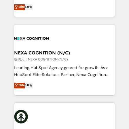
make them work for your business. Since 2010,
New Zealand, and globally to realise their full
Elite
5.0
we’ve seen how the right HubSpot setup drives real
potential through enterprise HubSpot CRM
results: better leads, stronger sales meetings, and
implementation. And we deliver best practice across
lasting customer relationships. If you want a partner
the whole HubSpot platform, covering marketing,
who combines strategy and execution – and pushes
sales, service, CMS and integrations. We work with
you to get the most from your investment – we’re
all businesses, from start-up to Enterprise, and have
ready.
delivered the largest HubSpot implementations in
the world. Our human approach to digital
NEXA COGNITION (N/C)
transformation is designed for businesses who want
提供元：NEXA COGNITION (N/C)
to grow. And we're passionate about APAC
Leading HubSpot Agency geared for growth. As a
businesses leading the world in technology, agility
HubSpot Elite Solutions Partner, Nexa Cognition
and productivity. We also have a proven track
ranks in the top 1% of global HubSpot Partners and
Elite
5.0
record migrating businesses from CRM & Marketing
has been one of the longest-standing partners since
Platforms such as Salesforce, Dynamics, Pipedrive,
2012. We empower businesses to harness the full
and Marketo onto HubSpot. Our methodology
potential of HubSpot by combining strategic
literally transforms the way the businesses we work
insights with technical excellence, we deliver
with attract and retain customers, manage their
bespoke HubSpot solutions tailored to drive
business people and processes, and how they
measurable growth and operational efficiency. Why
service their customers.