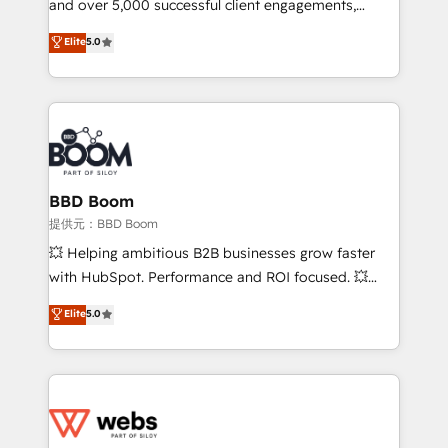
and over 5,000 successful client engagements,
opportunités d'affaires ➤ La mise en place de
Vonazon turns marketing complexity into
stratégies d'acquisition marketing (SEO, SEA,
Elite
5.0
measurable, scalable growth. From onboarding to
inbound, automatisation marketing, ABM, IA,
enterprise-grade campaigns, our in-house team
emailing) Informations clés : - 10 ans d'expérience -
builds scalable strategies that drive long-term
100+ intégrations CRM HubSpot réussies - 40
revenue. ⚙️ HubSpot Integration & Optimization •
experts conseil - 150 certifications HubSpot
Seamless CRM, CMS, and automation setup •
cumulées
Complex platform migrations and data cleanups •
Custom APIs and third-party integrations 📈 End-to-
BBD Boom
End Revenue Acceleration • Lifecycle marketing and
提供元：BBD Boom
pipeline growth programs • Sales enablement tools
💥 Helping ambitious B2B businesses grow faster
and CRM optimization • Retention strategies with
with HubSpot. Performance and ROI focused. 💥
customer journey mapping 🏅 Elite-Level HubSpot
BBD Boom is the HubSpot partner that can help you
Elite
5.0
Execution • 750+ onboardings and 2,000+
to HubSpot Better. We work with your teams to
implementations • Deep expertise across marketing,
solve all your HubSpot challenges and improve user
sales, and service hubs • Built-in flexibility for
adoption, sales process and marketing results.
startups to global brands
Services 📚 Onboarding your team to HubSpot for
the first time 🔧 Designing and optimising your
HubSpot set-up for better results 🌐 Website design