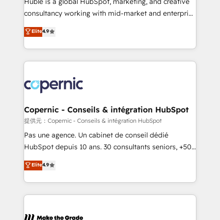
Huble is a global HubSpot, marketing, and creative
people, exciting ideas and can-do mentality, we
consultancy working with mid-market and enterprise
ensure revenue growth on a daily basis. So tell us
businesses. We go beyond implementation, shaping
Elite
4.9
your challenge; our passionate and growth driven
the strategy, processes, and teams that turn
team of 100+ experts is ready for you! Driving digital
HubSpot into a genuine growth engine. Named
growth | www.brightdigital.com
HubSpot's Global Partner of the Year in 2024,
consistently ranked among their top 5 partners
worldwide, and with over 15 years in the ecosystem,
Huble has built a track record that speaks for itself.
One company, one operating model, delivering
Copernic - Conseils & intégration HubSpot
across offices and consulting teams in the UK, USA,
提供元：Copernic - Conseils & intégration HubSpot
Canada, Germany, France, Belgium, Singapore, and
Pas une agence. Un cabinet de conseil dédié
South Africa. Certified compliant with ISO/IEC
HubSpot depuis 10 ans. 30 consultants seniors, +500
27001:2022 and ISO 9001:2015 across all seven
clients, un ROI mesurable. Notre mission : faire de
Elite
4.9
international offices and 175+ employees.
HubSpot un vrai levier de performance pour votre
organisation. Cela passe par la compréhension de
vos processus, la fiabilisation de vos données et
l'alignement de vos équipes — avant même d'ouvrir
la plateforme. Nos domaines d'intervention : -