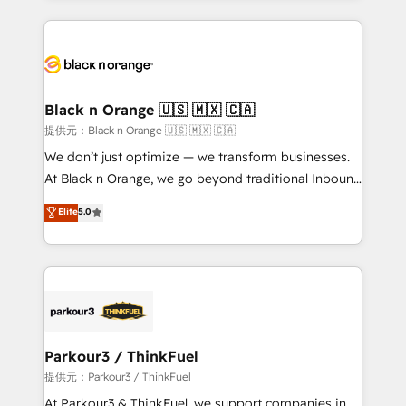
TCO. As a trusted extension of your team, we
pourquoi, nos experts sont à la fois capables de
believe in the power of partnership. Together, we
gérer votre projet de création de site internet, votre
embark on a transformational journey that sets your
référencement, votre stratégie digitale et le pilotage
business up for long-term success. Unlock your
et l'intégration d'HubSpot ! Les grandes phases d'un
business. If not now, when?
projet HubSpot avec DIGITALISIM : 🧽 Nettoyage,
Black n Orange 🇺🇸 🇲🇽 🇨🇦
migration et intégration des bases de données. 🚀
提供元：Black n Orange 🇺🇸 🇲🇽 🇨🇦
Développement des interfaces avec vos logiciels
We don’t just optimize — we transform businesses.
métiers ⚙️ Configuration de la plateforme HubSpot
At Black n Orange, we go beyond traditional Inbound
📈 Configuration de rapports et tableaux de bord 🤝
Marketing with our exclusive methodologies:
Elite
5.0
Book Process & Guidelines utilisateurs 🎓
BOOMS and BOOST. Together, they form a powerful
Formations des utilisateurs
combination that has driven success for over 800
businesses worldwide. As Elite HubSpot Partners, we
specialize in crafting high-performance growth
strategies that integrate data-driven marketing,
automation, and revenue intelligence to help
companies scale faster and smarter. 🔹 BOOMS:
Parkour3 / ThinkFuel
Demand generation for all your buyers With BOOMS,
提供元：Parkour3 / ThinkFuel
you invest in 100% of your buyers, accelerating your
At Parkour3 & ThinkFuel, we support companies in