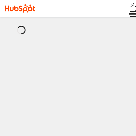
メ
ュ
読
み
込
み
中