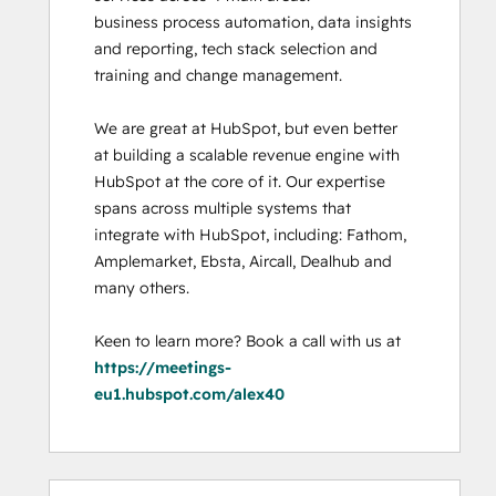
business process automation, data insights 
and reporting, tech stack selection and 
training and change management. 

We are great at HubSpot, but even better 
at building a scalable revenue engine with 
HubSpot at the core of it. Our expertise 
spans across multiple systems that 
integrate with HubSpot, including: Fathom, 
Amplemarket, Ebsta, Aircall, Dealhub and 
many others. 

Keen to learn more? Book a call with us at 
https://meetings-
eu1.hubspot.com/alex40
0%
0%
0%
0%
100%
0%
0%
0%
0%
100%