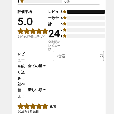
1
0%
評価平均
レビュ
5
10
5.0
ー数合
4
0%
計
3
0%
24
2
0%
1
0%
24件の評価に基づく
全期間の
レビュー
数
レビ
ュー
全ての星
を絞
り込
み：
並べ
新しい順
替
え：
5/5
2025年6月10日