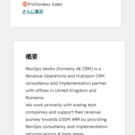
Frictionless Sales
さらに表示
HubSpot Sales Hub Software
Certification
HubSpot Solutions Partner
Inbound
Inbound Sales
Platform Consulting
Service Hub Software
概要
RevOps Works (formerly AE CRM) is a 
Revenue Operations and HubSpot CRM 
consultancy and implementation partner 
with offices in United Kingdom and 
Romania. 

We work primarily with scaling tech 
companies and support their revenue 
journey towards £50M ARR by providing 
RevOps consultancy and implementation 
services across 4 main areas:
