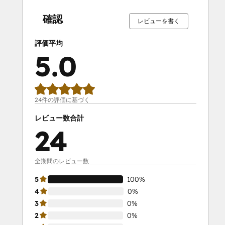
完
完
完
完
完
完
完
完
完
完
了
了
了
了
了
了
了
了
了
了
確認
レビューを書く
評価平均
5.0
24件の評価に基づく
レビュー数合計
24
全期間のレビュー数
5
100%
4
0%
3
0%
2
0%