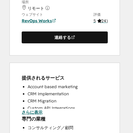
場所
リモート
ウェブサイト
評価
RevOps Works
5
(
24
)
連絡する
提供されるサービス
Account based marketing
CRM Implementation
CRM Migration
Custom API Integrations
さらに表示
Customer Marketing
専門の業種
Customer Success Training
コンサルティング／顧問
Customer Support Training