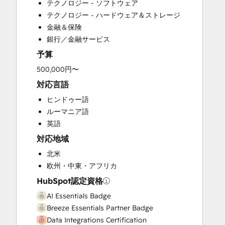
テクノロジー - ソフトウェア
Customer Survey and Analysis
テクノロジー - ハードウェア＆ストレージ
Email Marketing
金融＆保険
Full Inbound Marketing Services
銀行／金融サービス
Help Desk Implementation
予算
HubSpot Onboarding
Knowledge Base Development
500,000円〜
Marketing Hub Enterprise Onboarding
対応言語
Marketing Hub Professional Onboarding
ヒンドゥー語
Programmable Automation
ルーマニア語
Sales and Marketing Alignment
英語
Sales Coaching and Training
対応地域
Sales Enablement
Sales Hub Enterprise Onboarding
北米
Sales Hub Professional Onboarding
欧州・中東・アフリカ
Service Hub Enterprise Onboarding
HubSpot認定資格
Service Hub Professional Onboarding
AI Essentials Badge
Breeze Essentials Partner Badge
Data Integrations Certification