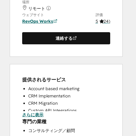
場所
リモート
ウェブサイト
評価
RevOps Works
5
(
24
)
連絡する
提供されるサービス
Account based marketing
CRM Implementation
CRM Migration
Custom API Integrations
さらに表示
Customer Marketing
専門の業種
Customer Success Training
コンサルティング／顧問
Customer Support Training