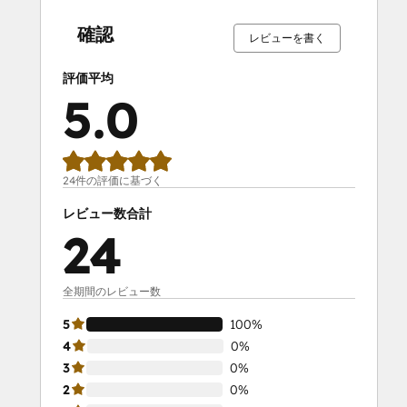
完
完
完
完
完
完
完
完
完
完
了
了
了
了
了
了
了
了
了
了
確認
レビューを書く
評価平均
5.0
24件の評価に基づく
レビュー数合計
24
全期間のレビュー数
5
100%
4
0%
3
0%
2
0%