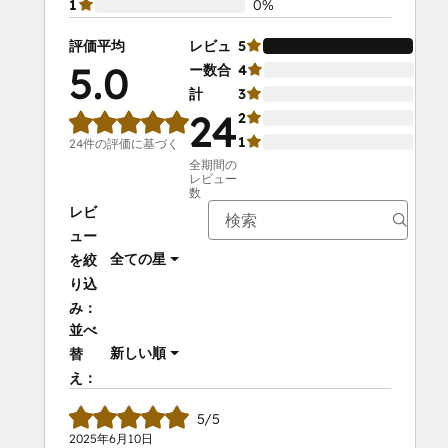
1
0%
評価平均
レビュ
5
10
5.0
ー数合
4
0%
計
3
0%
24
2
0%
1
0%
24件の評価に基づく
全期間の
レビュー
数
レビ
ュー
全ての星
を絞
り込
み：
並べ
新しい順
替
え：
5/5
2025年6月10日