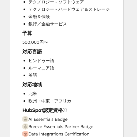
テクノロジー - ソフトウェア
Customer Survey and Analysis
テクノロジー - ハードウェア＆ストレージ
Email Marketing
金融＆保険
Full Inbound Marketing Services
銀行／金融サービス
Help Desk Implementation
予算
HubSpot Onboarding
Knowledge Base Development
500,000円〜
Marketing Hub Enterprise Onboarding
対応言語
Marketing Hub Professional Onboarding
ヒンドゥー語
Programmable Automation
ルーマニア語
Sales and Marketing Alignment
英語
Sales Coaching and Training
対応地域
Sales Enablement
Sales Hub Enterprise Onboarding
北米
Sales Hub Professional Onboarding
欧州・中東・アフリカ
Service Hub Enterprise Onboarding
HubSpot認定資格
Service Hub Professional Onboarding
AI Essentials Badge
Breeze Essentials Partner Badge
Data Integrations Certification