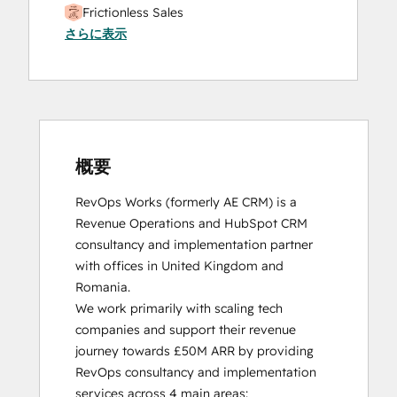
Frictionless Sales
さらに表示
HubSpot Sales Hub Software
Certification
HubSpot Solutions Partner
Inbound
Inbound Sales
Platform Consulting
Service Hub Software
概要
RevOps Works (formerly AE CRM) is a 
Revenue Operations and HubSpot CRM 
consultancy and implementation partner 
with offices in United Kingdom and 
Romania. 

We work primarily with scaling tech 
companies and support their revenue 
journey towards £50M ARR by providing 
RevOps consultancy and implementation 
services across 4 main areas:
