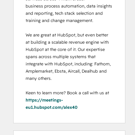
business process automation, data insights 
and reporting, tech stack selection and 
training and change management. 

We are great at HubSpot, but even better 
at building a scalable revenue engine with 
HubSpot at the core of it. Our expertise 
spans across multiple systems that 
integrate with HubSpot, including: Fathom, 
Amplemarket, Ebsta, Aircall, Dealhub and 
many others. 

Keen to learn more? Book a call with us at 
https://meetings-
eu1.hubspot.com/alex40
0%
0%
0%
0%
100%
0%
0%
0%
0%
100%