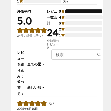
1
0%
評価平均
レビュ
5
10
5.0
ー数合
4
0%
計
3
0%
24
2
0%
1
0%
24件の評価に基づく
全期間の
レビュー
数
レビ
ュー
全ての星
を絞
り込
み：
並べ
新しい順
替
え：
5/5
2025年6月10日