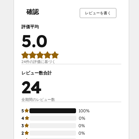
完
完
完
完
完
完
完
完
完
完
了
了
了
了
了
了
了
了
了
了
確認
レビューを書く
評価平均
5.0
24件の評価に基づく
レビュー数合計
24
全期間のレビュー数
5
100%
4
0%
3
0%
2
0%