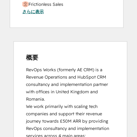
Frictionless Sales
さらに表示
HubSpot Sales Hub Software
Certification
HubSpot Solutions Partner
Inbound
Inbound Sales
Platform Consulting
Service Hub Software
概要
RevOps Works (formerly AE CRM) is a 
Revenue Operations and HubSpot CRM 
consultancy and implementation partner 
with offices in United Kingdom and 
Romania. 

We work primarily with scaling tech 
companies and support their revenue 
journey towards £50M ARR by providing 
RevOps consultancy and implementation 
services across 4 main areas:
