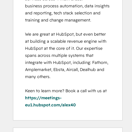
business process automation, data insights 
and reporting, tech stack selection and 
training and change management. 

We are great at HubSpot, but even better 
at building a scalable revenue engine with 
HubSpot at the core of it. Our expertise 
spans across multiple systems that 
integrate with HubSpot, including: Fathom, 
Amplemarket, Ebsta, Aircall, Dealhub and 
many others. 

Keen to learn more? Book a call with us at 
https://meetings-
eu1.hubspot.com/alex40
0%
0%
0%
0%
100%
0%
0%
0%
0%
100%