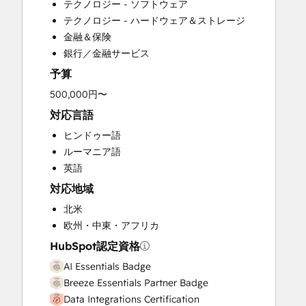
テクノロジー - ソフトウェア
Customer Survey and Analysis
テクノロジー - ハードウェア＆ストレージ
Email Marketing
金融＆保険
Full Inbound Marketing Services
銀行／金融サービス
Help Desk Implementation
予算
HubSpot Onboarding
Knowledge Base Development
500,000円〜
Marketing Hub Enterprise Onboarding
対応言語
Marketing Hub Professional Onboarding
ヒンドゥー語
Programmable Automation
ルーマニア語
Sales and Marketing Alignment
英語
Sales Coaching and Training
対応地域
Sales Enablement
Sales Hub Enterprise Onboarding
北米
Sales Hub Professional Onboarding
欧州・中東・アフリカ
Service Hub Enterprise Onboarding
HubSpot認定資格
Service Hub Professional Onboarding
AI Essentials Badge
Breeze Essentials Partner Badge
Data Integrations Certification