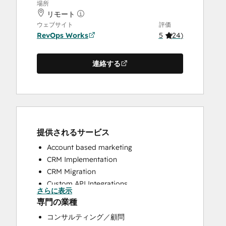
場所
リモート
ウェブサイト
評価
RevOps Works
5
(
24
)
連絡する
提供されるサービス
Account based marketing
CRM Implementation
CRM Migration
Custom API Integrations
さらに表示
Customer Marketing
専門の業種
Customer Success Training
コンサルティング／顧問
Customer Support Training