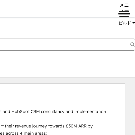
メニ
ュー
ビルド
s and HubSpot CRM consultancy and implementation 
rt their revenue journey towards £50M ARR by 
s across 4 main areas:
