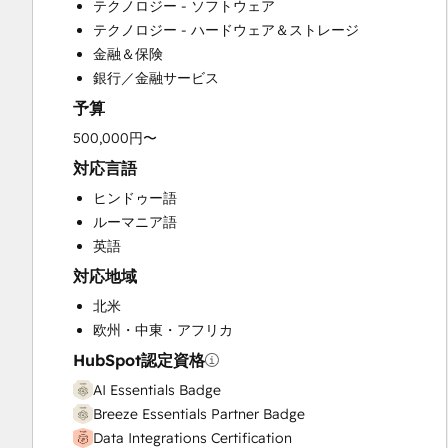
テクノロジー - ソフトウェア
Customer Survey and Analysis
テクノロジー - ハードウェア＆ストレージ
Email Marketing
金融＆保険
Full Inbound Marketing Services
銀行／金融サービス
Help Desk Implementation
予算
HubSpot Onboarding
Knowledge Base Development
500,000円〜
Marketing Hub Enterprise Onboarding
対応言語
Marketing Hub Professional Onboarding
ヒンドゥー語
Programmable Automation
ルーマニア語
Sales and Marketing Alignment
英語
Sales Coaching and Training
対応地域
Sales Enablement
Sales Hub Enterprise Onboarding
北米
Sales Hub Professional Onboarding
欧州・中東・アフリカ
Service Hub Enterprise Onboarding
HubSpot認定資格
Service Hub Professional Onboarding
AI Essentials Badge
Breeze Essentials Partner Badge
Data Integrations Certification