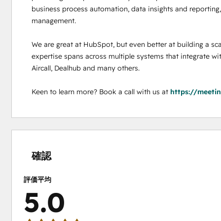
business process automation, data insights and reporting, 
management. 

We are great at HubSpot, but even better at building a sca
expertise spans across multiple systems that integrate wi
Aircall, Dealhub and many others. 

Keen to learn more? Book a call with us at 
https://meeti
0%
0%
0%
0%
100%
完
完
完
完
完
了
了
了
了
了
確認
評価平均
5.0