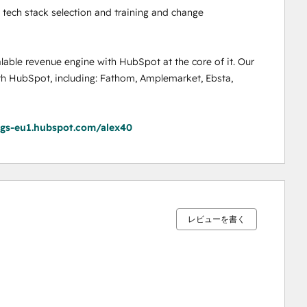
tech stack selection and training and change 
lable revenue engine with HubSpot at the core of it. Our 
th HubSpot, including: Fathom, Amplemarket, Ebsta, 
ngs-eu1.hubspot.com/alex40
0%
0%
0%
0%
100%
完
完
完
完
完
了
了
了
了
了
レビューを書く