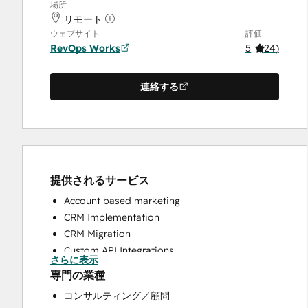
場所
リモート
ウェブサイト
評価
RevOps Works
5
(
24
)
連絡する
提供されるサービス
Account based marketing
CRM Implementation
CRM Migration
Custom API Integrations
さらに表示
Customer Marketing
専門の業種
Customer Success Training
コンサルティング／顧問
Customer Support Training