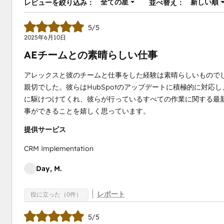
全ての星
新しい順
レビューを絞り込み：
並べ替え：
5/5
2025年6月10日
AEチームとの素晴らしい仕事
アレックスと彼のチームと仕事をした経験は素晴らしいものでした。
親切でした。彼らはHubSpotのアップデートに積極的に対
に駆けつけてくれ、彼らが行っているすべての作業に関する最新
事ができることを嬉しく思っています。
提供サービス
CRM Implementation
Day, M.
レポート
役に立った（0件）
5/5