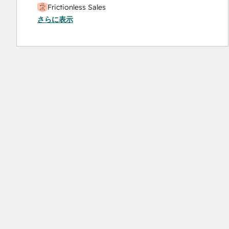
Frictionless Sales
さらに表示
HubSpot Sales Hub Software Certification
HubSpot Solutions Partner
Inbound
Inbound Sales
Platform Consulting
Service Hub Software