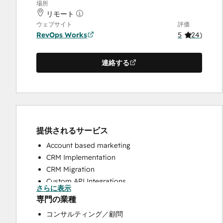
場所
リモート
ウェブサイト
評価
RevOps Works
5
(
24
)
連絡する
提供されるサービス
Account based marketing
CRM Implementation
CRM Migration
Custom API Integrations
さらに表示
Customer Marketing
専門の業種
Customer Success Training
コンサルティング／顧問
Customer Support Training