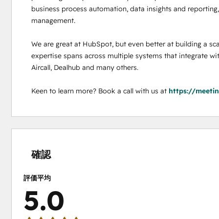
business process automation, data insights and reporting, 
management. 

We are great at HubSpot, but even better at building a sca
expertise spans across multiple systems that integrate wi
Aircall, Dealhub and many others. 

Keen to learn more? Book a call with us at 
https://meeti
0%
0%
0%
0%
100%
完
完
完
完
完
了
了
了
了
了
確認
評価平均
5.0