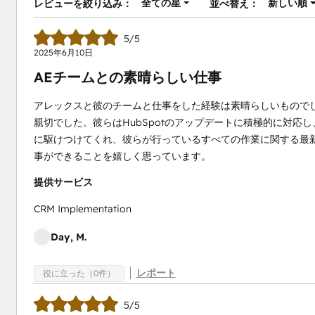
全ての星
新しい順
レビューを絞り込み：
並べ替え：
5/5
2025年6月10日
AEチームとの素晴らしい仕事
アレックスと彼のチームと仕事をした経験は素晴らしいものでした。
親切でした。彼らはHubSpotのアップデートに積極的に対
に駆けつけてくれ、彼らが行っているすべての作業に関する最新
事ができることを嬉しく思っています。
提供サービス
CRM Implementation
Day, M.
レポート
役に立った（0件）
5/5