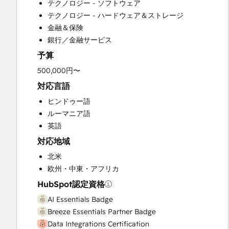
テクノロジー - ソフトウェア
Customer Survey and Analysis
テクノロジー - ハードウェア＆ストレージ
Email Marketing
金融＆保険
Full Inbound Marketing Services
銀行／金融サービス
Help Desk Implementation
予算
HubSpot Onboarding
Knowledge Base Development
500,000円〜
Marketing Hub Enterprise Onboarding
対応言語
Marketing Hub Professional Onboarding
ヒンドゥー語
Programmable Automation
ルーマニア語
Sales and Marketing Alignment
英語
Sales Coaching and Training
対応地域
Sales Enablement
Sales Hub Enterprise Onboarding
北米
Sales Hub Professional Onboarding
欧州・中東・アフリカ
Service Hub Enterprise Onboarding
HubSpot認定資格
Service Hub Professional Onboarding
AI Essentials Badge
Breeze Essentials Partner Badge
Data Integrations Certification