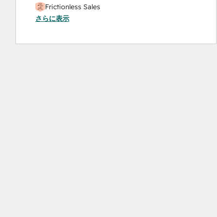
Frictionless Sales
さらに表示
HubSpot Sales Hub Software Certification
HubSpot Solutions Partner
Inbound
Inbound Sales
Platform Consulting
Service Hub Software