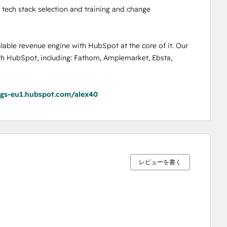
tech stack selection and training and change 
lable revenue engine with HubSpot at the core of it. Our 
th HubSpot, including: Fathom, Amplemarket, Ebsta, 
ngs-eu1.hubspot.com/alex40
0%
0%
0%
0%
100%
完
完
完
完
完
了
了
了
了
了
レビューを書く