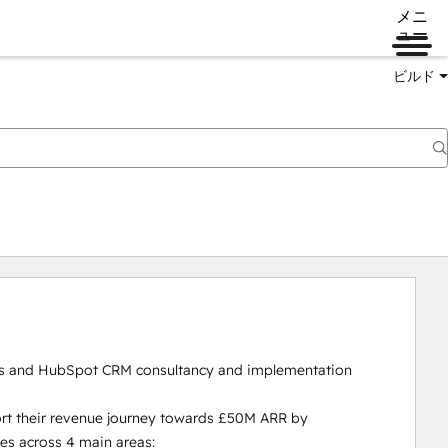
メニ
ュー
ビルド
s and HubSpot CRM consultancy and implementation 
rt their revenue journey towards £50M ARR by 
s across 4 main areas:
