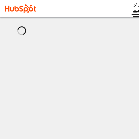
メ
ュ
読
み
込
み
中