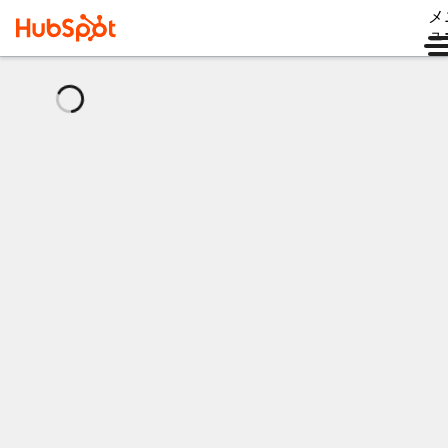
メ
ュ
読
み
込
み
中