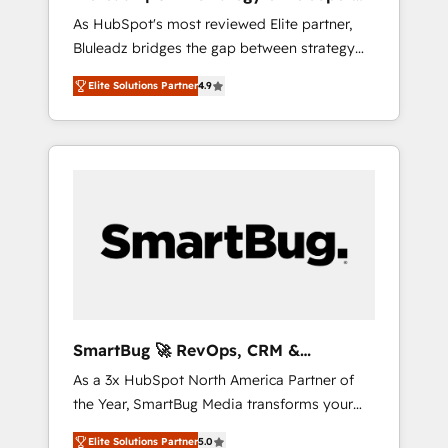
ら、GTMの見える化・自動化まで。全Hub統合
Implementation
As HubSpot's most reviewed Elite partner,
運用、データ品質設計、グループ横断のCRM統
Bluleadz bridges the gap between strategy
合に対応します。 2️⃣ AIエージェント組織構築
and execution. We don't just "set up tools" —
営業・マーケティング業務の一部をAIが自律実
Elite Solutions Partner
4.9
we install the GTM Operating System (GTM
行する組織への移行を設計・実装。Breeze・
OS) to align your leadership and engineer a
Claude等をHubSpotと連携させ、役割定義・運
portal that drives predictable revenue
用ルール・成果指標まで含めて設計します。 3️⃣
velocity. 🚀 GTM Strategy & Alignment
全社DX × AI推進のPMO伴走支援 複数部門をま
Workshops & Sprints: Identify "Valleys of
たぐDX×AI変革を、構想から実装・定着まで
Death" stalling growth. Fix your ICP, Math,
PMOとして主導。「設定の代行ではなく、設計
and Story to stop "accelerating a mess." ⚙️
の責任」を引き受け、部門横断の統合・浸透・
Elite Engineering & AI Scalable Architecture:
変革管理を実行します。 ▸ CMS戦略設計・構
Zero-technical-debt setup across all Hubs,
築：リード獲得・CVR・SEOを前提にした情報
validated by our 7 HubSpot Accreditations.
設計・導線設計・テンプレート設計をContent
AI-Powered RevOps: Breeze AI, custom AI
Hubで一体提供。 ▸ 既存CRM・MAからの移行
SmartBug 🚀 RevOps, CRM &
agents, and high-integrity migrations for total
支援：Salesforce・Marketo・Pardot等からの
Integration Experts
As a 3x HubSpot North America Partner of
reporting clarity. Security & Compliance: SOC
移行、カスタム設計、履歴データ移行と活用設
the Year, SmartBug Media transforms your
2 Type I and HIPAA attested for enterprise-
計まで。 ▸ AEO対応：ChatGPT・Perplexity等
customer lifecycle into a revenue engine. Our
grade data security. 🏆 Why Bluleadz? GTM
のAI検索からの流入・引用を前提にコンテンツ
Elite Solutions Partner
5.0