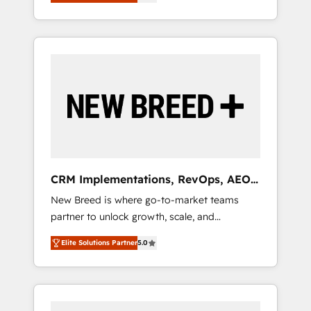
unified ecosystem includes specialized
OS Partner | 16+ Years Experience | 1,000+
とサイト構造を最適化。 🏆 なぜ100incを選ぶ
divisions Globalia (AI & Software) and Point
Five-Star Reviews
のか？ ✓ HubSpot Eliteパートナー認定 ✓
Success Media (Paid Media), making this the
HubSpotアワード受賞・HUGリーダー ✓
official home for all three brands. 🔄
ISO27001:2022 / ISO9001:2015 取得 ✓ 400社
Implementation & Integration - Seamless
以上の導入実績 ✓ HubSpot大百科 出版 CRM・
migrations and system integrations powered
AI活用に関するご相談、現状整理の壁打ちな
by Globalia’s technical development team. -
ど、構想段階からお気軽にお問い合わせくださ
19 HubSpot-certified trainers to drive
い。
platform adoption. 📈 Revenue Generation -
Full-funnel marketing and high-performance
advertising via Point Success Media. - Expert
CRM Implementations, RevOps, AEO
deployment of Breeze AI and custom agents
+ Web, Demand Gen
New Breed is where go-to-market teams
to automate growth. 🏆 Elite Excellence - 8
partner to unlock growth, scale, and
platform accreditations and deep HIPAA-
transformation. We help companies activate
compliance expertise. - A team of 250+
Elite Solutions Partner
5.0
HubSpot’s AI-powered customer platform
experts dedicated to your resilient growth.
and operationalize HubSpot’s Loop
Marketing framework through expert-led
services, smart agents, and purpose-built