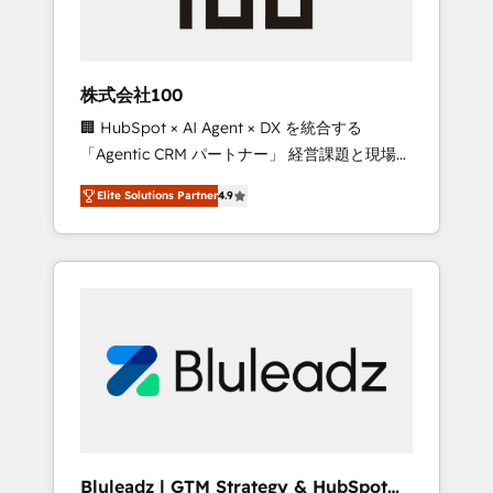
drive adoption from week one, in your time
zone. What we do ➤ Onboarding: Live in
weeks, with workflows built around your
business, not a template. ➤ Migration: Move
株式会社100
from any legacy CRM. Zero downtime, full
🏢 HubSpot × AI Agent × DX を統合する
data integrity. ➤ Implementation: Configure
「Agentic CRM パートナー」 経営課題と現場業
HubSpot to run your revenue process. Sales,
務をつなぐAIネイティブ・エージェンシーとし
marketing, and service wired together. ➤ AI
Elite Solutions Partner
4.9
て、HubSpot Eliteの実装力で顧客フロント業務
and Integrations: Layer Breeze AI, custom
を再設計します。 💡 100inc は何をする会社
agents, and APIs to remove manual work. ➤
か？ HubSpotを共通基盤に、AIエージェントを
Ongoing Management: Monthly tune-ups,
組み込んだ顧客フロント業務（マーケティン
feature rollouts, adoption coaching. Buying
グ・営業・CS）を組織全体で設計・実装する日
HubSpot, switching to it, or reviving a stale
本のAIネイティブ・エージェンシーです。事業
portal? We are built for the work.
部・グループ会社・部門が分立する組織で、デ
ータと業務プロセスのサイロ化を、CRMを軸と
した全社共通基盤に再構築します。意思決定
者・PMO・現場担当者に並走します。 1️⃣
HubSpot導入・活用支援 顧客データの一元化か
Bluleadz | GTM Strategy & HubSpot