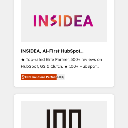
INSIDEA, AI-First HubSpot
Onboarding & RevOps
★ Top-rated Elite Partner, 500+ reviews on
HubSpot, G2 & Clutch. ★ 100+ HubSpot
Certified Experts & Trainers across the team
Elite Solutions Partner
5.0
★ 1,500+ implementations across five
continents ★ AI-First, RevOps-led,
Onboarding obsessed ★ Company of the
Year 2024/25 INSIDEA helps growing
companies turn HubSpot into a revenue
engine. We onboard your team, migrate your
data, and build AI-powered workflows that