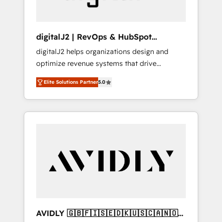
digitalJ2 | RevOps & HubSpot
Implementations
digitalJ2 helps organizations design and
optimize revenue systems that drive
scalable, predictable growth. As a triple-
Elite Solutions Partner
5.0
accredited HubSpot Solutions Partner, we
specialize in both strategic RevOps planning
and hands-on technical execution - building
the operational foundation companies need
to thrive. Industries we specialize in: -
Manufacturing - Healthcare - Financial
Services - Managed IT (MSP) - Franchises -
Professional Services - And more! How we
help: ✔️ Full HubSpot implementations and
portal optimization ✔️ Data migrations, CRM
architecture, and reporting foundations ✔️
AVIDLY 🇬🇧🇫🇮🇸🇪🇩🇰🇺🇸🇨🇦🇳🇴
Custom integrations and workflow