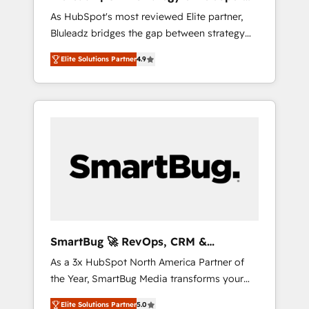
ら、GTMの見える化・自動化まで。全Hub統合
Implementation
As HubSpot's most reviewed Elite partner,
運用、データ品質設計、グループ横断のCRM統
Bluleadz bridges the gap between strategy
合に対応します。 2️⃣ AIエージェント組織構築
and execution. We don't just "set up tools" —
営業・マーケティング業務の一部をAIが自律実
Elite Solutions Partner
4.9
we install the GTM Operating System (GTM
行する組織への移行を設計・実装。Breeze・
OS) to align your leadership and engineer a
Claude等をHubSpotと連携させ、役割定義・運
portal that drives predictable revenue
用ルール・成果指標まで含めて設計します。 3️⃣
velocity. 🚀 GTM Strategy & Alignment
全社DX × AI推進のPMO伴走支援 複数部門をま
Workshops & Sprints: Identify "Valleys of
たぐDX×AI変革を、構想から実装・定着まで
Death" stalling growth. Fix your ICP, Math,
PMOとして主導。「設定の代行ではなく、設計
and Story to stop "accelerating a mess." ⚙️
の責任」を引き受け、部門横断の統合・浸透・
Elite Engineering & AI Scalable Architecture:
変革管理を実行します。 ▸ CMS戦略設計・構
Zero-technical-debt setup across all Hubs,
築：リード獲得・CVR・SEOを前提にした情報
validated by our 7 HubSpot Accreditations.
設計・導線設計・テンプレート設計をContent
AI-Powered RevOps: Breeze AI, custom AI
Hubで一体提供。 ▸ 既存CRM・MAからの移行
SmartBug 🚀 RevOps, CRM &
agents, and high-integrity migrations for total
支援：Salesforce・Marketo・Pardot等からの
Integration Experts
As a 3x HubSpot North America Partner of
reporting clarity. Security & Compliance: SOC
移行、カスタム設計、履歴データ移行と活用設
the Year, SmartBug Media transforms your
2 Type I and HIPAA attested for enterprise-
計まで。 ▸ AEO対応：ChatGPT・Perplexity等
customer lifecycle into a revenue engine. Our
grade data security. 🏆 Why Bluleadz? GTM
のAI検索からの流入・引用を前提にコンテンツ
Elite Solutions Partner
5.0