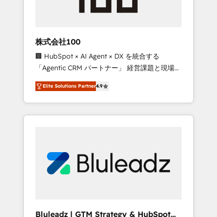
drive adoption from week one, in your time
zone. What we do ➤ Onboarding: Live in
weeks, with workflows built around your
business, not a template. ➤ Migration: Move
株式会社100
from any legacy CRM. Zero downtime, full
🏢 HubSpot × AI Agent × DX を統合する
data integrity. ➤ Implementation: Configure
「Agentic CRM パートナー」 経営課題と現場業
HubSpot to run your revenue process. Sales,
務をつなぐAIネイティブ・エージェンシーとし
marketing, and service wired together. ➤ AI
Elite Solutions Partner
4.9
て、HubSpot Eliteの実装力で顧客フロント業務
and Integrations: Layer Breeze AI, custom
を再設計します。 💡 100inc は何をする会社
agents, and APIs to remove manual work. ➤
か？ HubSpotを共通基盤に、AIエージェントを
Ongoing Management: Monthly tune-ups,
組み込んだ顧客フロント業務（マーケティン
feature rollouts, adoption coaching. Buying
グ・営業・CS）を組織全体で設計・実装する日
HubSpot, switching to it, or reviving a stale
本のAIネイティブ・エージェンシーです。事業
portal? We are built for the work.
部・グループ会社・部門が分立する組織で、デ
ータと業務プロセスのサイロ化を、CRMを軸と
した全社共通基盤に再構築します。意思決定
者・PMO・現場担当者に並走します。 1️⃣
HubSpot導入・活用支援 顧客データの一元化か
Bluleadz | GTM Strategy & HubSpot