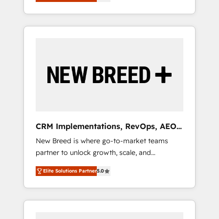
unified ecosystem includes specialized
OS Partner | 16+ Years Experience | 1,000+
とサイト構造を最適化。 🏆 なぜ100incを選ぶ
divisions Globalia (AI & Software) and Point
Five-Star Reviews
のか？ ✓ HubSpot Eliteパートナー認定 ✓
Success Media (Paid Media), making this the
HubSpotアワード受賞・HUGリーダー ✓
official home for all three brands. 🔄
ISO27001:2022 / ISO9001:2015 取得 ✓ 400社
Implementation & Integration - Seamless
以上の導入実績 ✓ HubSpot大百科 出版 CRM・
migrations and system integrations powered
AI活用に関するご相談、現状整理の壁打ちな
by Globalia’s technical development team. -
ど、構想段階からお気軽にお問い合わせくださ
19 HubSpot-certified trainers to drive
い。
platform adoption. 📈 Revenue Generation -
Full-funnel marketing and high-performance
advertising via Point Success Media. - Expert
CRM Implementations, RevOps, AEO
deployment of Breeze AI and custom agents
+ Web, Demand Gen
New Breed is where go-to-market teams
to automate growth. 🏆 Elite Excellence - 8
partner to unlock growth, scale, and
platform accreditations and deep HIPAA-
transformation. We help companies activate
compliance expertise. - A team of 250+
Elite Solutions Partner
5.0
HubSpot’s AI-powered customer platform
experts dedicated to your resilient growth.
and operationalize HubSpot’s Loop
Marketing framework through expert-led
services, smart agents, and purpose-built