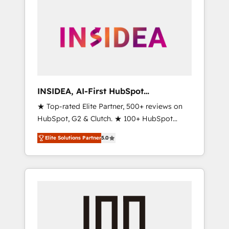
INSIDEA, AI-First HubSpot
Onboarding & RevOps
★ Top-rated Elite Partner, 500+ reviews on
HubSpot, G2 & Clutch. ★ 100+ HubSpot
Certified Experts & Trainers across the team
Elite Solutions Partner
5.0
★ 1,500+ implementations across five
continents ★ AI-First, RevOps-led,
Onboarding obsessed ★ Company of the
Year 2024/25 INSIDEA helps growing
companies turn HubSpot into a revenue
engine. We onboard your team, migrate your
data, and build AI-powered workflows that