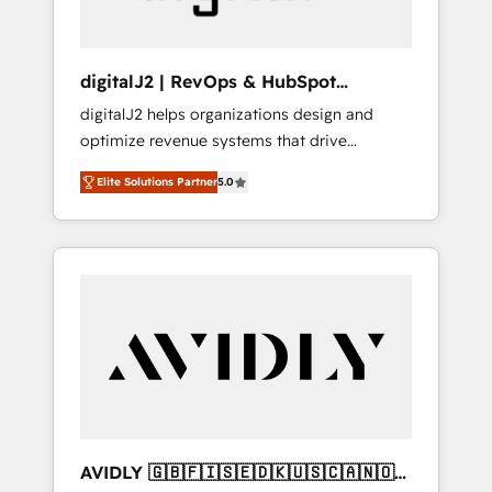
digitalJ2 | RevOps & HubSpot
Implementations
digitalJ2 helps organizations design and
optimize revenue systems that drive
scalable, predictable growth. As a triple-
Elite Solutions Partner
5.0
accredited HubSpot Solutions Partner, we
specialize in both strategic RevOps planning
and hands-on technical execution - building
the operational foundation companies need
to thrive. Industries we specialize in: -
Manufacturing - Healthcare - Financial
Services - Managed IT (MSP) - Franchises -
Professional Services - And more! How we
help: ✔️ Full HubSpot implementations and
portal optimization ✔️ Data migrations, CRM
architecture, and reporting foundations ✔️
AVIDLY 🇬🇧🇫🇮🇸🇪🇩🇰🇺🇸🇨🇦🇳🇴
Custom integrations and workflow