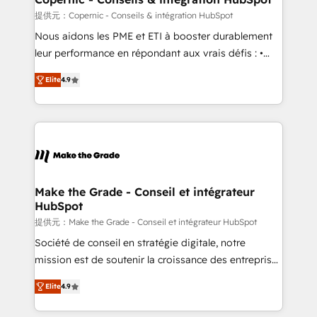
across offices and consulting teams in the UK, USA,
提供元：Copernic - Conseils & intégration HubSpot
Canada, Germany, France, Belgium, Singapore, and
Nous aidons les PME et ETI à booster durablement
South Africa. Certified compliant with ISO/IEC
leur performance en répondant aux vrais défis : •
27001:2022 and ISO 9001:2015 across all seven
Intégration de HubSpot avec d’autres outils (ERP,
international offices and 175+ employees.
Elite
4.9
téléphonie, etc.) • Alignement des équipes grâce à un
outil et des données partagées • Amélioration de la
collecte et de l’analyse des données pour des
décisions éclairées • Optimisation de l’efficacité et
de la productivité des équipes Notre équipe de 30
consultants certifiés HubSpot aborde chaque projet
avec un engagement total, alignant processus
Make the Grade - Conseil et intégrateur
HubSpot
métiers et technologie, et guidant vos équipes à
travers le changement, tout en centrant vos objectifs
提供元：Make the Grade - Conseil et intégrateur HubSpot
d’entreprise. Grâce à une méthodologie éprouvée
Société de conseil en stratégie digitale, notre
auprès de plus de 400 clients, nous comprenons
mission est de soutenir la croissance des entreprises
rapidement vos enjeux et intégrons parfaitement
B2B à travers l’acquisition de nouveaux clients,
Elite
4.9
HubSpot dans votre organisation. Pour toute
l'intégration CRM et le développement des revenus
question technique ou besoin de structuration de
auprès de vos comptes existants. En France et à