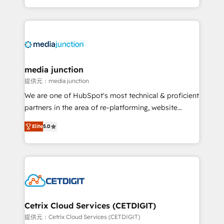
and customer success strategies, utilizing RevOps
methodologies. As Latin America's largest HubSpot
partner and a global leader in education market, we
offer unparalleled insights. Operating in five
countries—Brazil, UAE (Abu Dhabi/Dubai/Sharjah),
Mexico, USA, and Portugal—we've executed over a
media junction
hundred successful operations. Our approach,
提供元：media junction
rooted in RevOps principles, integrates analysis,
We are one of HubSpot's most technical & proficient
training, planning, and qualification. Leveraging
partners in the area of re-platforming, website
technology, data analytics, CRM optimization, and
design & development. We specialize in multi-hub
inbound marketing tactics, we focus on
Elite
5.0
implementations for mid-market & enterprise
understanding, nurturing, and converting leads.
companies. We are woman-owned, powered by
Partner with us to unlock your business's full
coffee, and we ❤️ dogs. We produce award-winning
potential and achieve sustained growth in today's
work for our clients. 🏆2023 Technical Expertise
competitive market.
Impact Award 🏆2022 Technical Expertise Impact
Award 🏆2022 Platform Migration Excellence Impact
Award 🏆2020 Elite Solutions Partner 🏆2019
Cetrix Cloud Services (CETDIGIT)
Integrations HubSpot Impact Award 🏆2019
提供元：Cetrix Cloud Services (CETDIGIT)