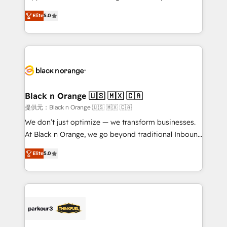
has been nothing short of extraordinary. Their years
DIGITALISIM, nous avons l'intime conviction que la
of experience and quality of skilled staff has earned
Elite
5.0
réussite des entreprises passe par l’innovation web,
them a trusted reputation within the HubSpot
le marketing digital, et la relation client ! C'est
ecosystem as a reliable partner capable of delivering
pourquoi, nos experts sont à la fois capables de
remarkable experiences for our most sophisticated
gérer votre projet de création de site internet, votre
clients.” - Brian Garvey, VP, Solutions Partner
référencement, votre stratégie digitale et le pilotage
Program, HubSpot.
et l'intégration d'HubSpot ! Les grandes phases d'un
projet HubSpot avec DIGITALISIM : 🧽 Nettoyage,
Black n Orange 🇺🇸 🇲🇽 🇨🇦
migration et intégration des bases de données. 🚀
提供元：Black n Orange 🇺🇸 🇲🇽 🇨🇦
Développement des interfaces avec vos logiciels
We don’t just optimize — we transform businesses.
métiers ⚙️ Configuration de la plateforme HubSpot
At Black n Orange, we go beyond traditional Inbound
📈 Configuration de rapports et tableaux de bord 🤝
Marketing with our exclusive methodologies:
Book Process & Guidelines utilisateurs 🎓
Elite
5.0
BOOMS and BOOST. Together, they form a powerful
Formations des utilisateurs
combination that has driven success for over 800
businesses worldwide. As Elite HubSpot Partners, we
specialize in crafting high-performance growth
strategies that integrate data-driven marketing,
automation, and revenue intelligence to help