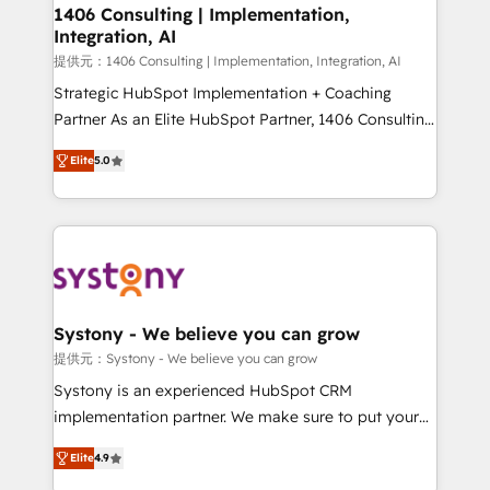
allowing companies to optimize processes and meet
1406 Consulting | Implementation,
Integration, AI
the needs of the customer. We are part of Impresoft
Group, a group of specialized and complementary
提供元：1406 Consulting | Implementation, Integration, AI
companies that divide their offer into 4
Strategic HubSpot Implementation + Coaching
Competence Centers: Smart Manufacturing,
Partner As an Elite HubSpot Partner, 1406 Consulting
Customer First, Enabling Technologies & Security.
helps mid-market revenue teams transform how
Elite
5.0
The synergies generated by these integrations,
they sell, market, and serve. We don't just build your
together with the combination of talents, skills,
HubSpot—we teach your team to own it, then stay
solutions and services, have allowed the group to
to help you keep winning. What We Do ⚙️ CRM
build an unrivaled offering portfolio on the market
Implementations across Marketing, Sales, Service,
to accompany companies on their digital
Data & Content 📈 Sales & Marketing Alignment +
transformation journey.
Revenue Team Enablement 🤖 Breeze AI & Custom
Agent Creation 🔄 Custom Integrations & Data
Systony - We believe you can grow
Migration Why 1406 We become part of your team.
提供元：Systony - We believe you can grow
Your team learns while we build. We fix what others
Systony is an experienced HubSpot CRM
broke. Built for mid-market reality—practical
implementation partner. We make sure to put your
solutions that work with your actual headcount and
organization's needs and goals first and think along
constraints. By the Numbers 🏆 Top 1% of all
Elite
4.9
with your organization. We are only satisfied once
HubSpot partners 🔄 Top 5% globally in client