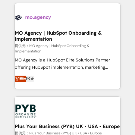
certifications, we are part of the most certified
extensive HubSpot, sales, marketing, service and
Canadian agencies, and we both hold Onboarding
integrations expertise to lead your team on their
Accreditations. Based in Canada (coast to coast), our
HubSpot journey, design and implement your
services are offered in both English & French.
processes and skilfully bring your revenue
infrastructure to life. Our collaborative approach
MO Agency | HubSpot Onboarding &
Implementation
keeps you in control whilst we plan and support the
route to your revenue goals. We have successfully
提供元：MO Agency | HubSpot Onboarding &
Implementation
supported over 500 organisations with HubSpot
MO Agency is a HubSpot Elite Solutions Partner
implementation, optimisation, training, and
offering HubSpot implementation, marketing
adoption assurance. Our tried and tested Roadmap
automation, CRM and RevOps consulting, B2B SEO,
methodology will ensure that you receive the best
Elite
5.0
paid media, content marketing, AEO and GEO (AI
deployment experience possible. Whether you are
search optimisation), and HubSpot Content Hub and
new to HubSpot or seeking to turn around a poor
WordPress development. We work with enterprise
install, our team have the change management
and growth-led companies across technology,
expertise to deliver the solutions you need.
professional services, financial services and
industrial sectors. Offices in Johannesburg, Cape
Town, Dubai & London. 500+ HubSpot CRM
Plus Your Business (PYB) UK • USA • Europe
implementations delivered. AI visibility coverage
提供元：Plus Your Business (PYB) UK • USA • Europe