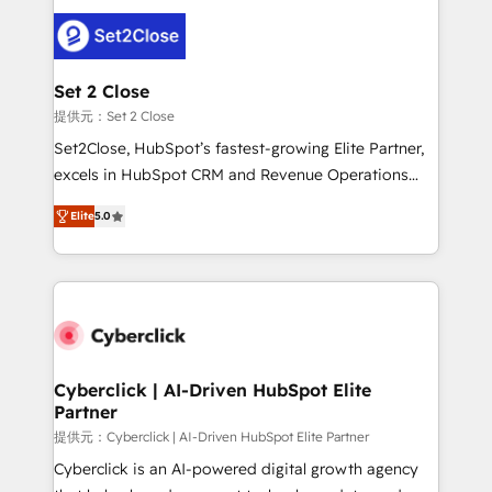
toma de 1 a 3 semanas por caso, abordamos varios
en paralelo cuando tiene sentido, y siempre
confirmamos resultados antes de seguir avanzando.
Empiezas a ver resultados antes de que termine el
Set 2 Close
mes. 🏆 HubSpot Partner of the Year 2022, máximo
提供元：Set 2 Close
reconocimiento del ecosistema. Elite Solutions
Set2Close, HubSpot’s fastest-growing Elite Partner,
Partner, el nivel más alto. +700 clientes
excels in HubSpot CRM and Revenue Operations
implementados en LATAM, Marcas como Hyatt,
(RevOps) services to boost B2B sales and growth.
Hospital ABC, Hogares Unión, Yves Rocher,
Elite
5.0
As a top HubSpot Elite Partner, we specialize in
MacStore, Café Britt, Bella Piel, confiaron en
custom HubSpot CRM solutions. Our experts design,
nosotros para impulsar la eficiencia de sus procesos
implement, and optimize systems to enhance user
en HubSpot. No necesitas tener todas las
experience, functionality, and adoption across sales,
respuestas para empezar. Te ayudamos a identificar
marketing, and service teams. From setup to
el primer caso de uso que más impacto te dará.
refinement, we streamline workflows, improve lead
Solo continúas si ves valor real en los primeros 14
management, and speed up deal closures. With 500+
Cyberclick | AI-Driven HubSpot Elite
días.
Partner
projects completed, our Agile approach ensures your
HubSpot CRM drives measurable results. Our
提供元：Cyberclick | AI-Driven HubSpot Elite Partner
RevOps services align your sales, marketing, and
Cyberclick is an AI-powered digital growth agency
customer success teams for peak performance. We