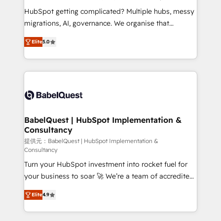
across ChatGPT, Claude, Perplexity, Gemini and
HubSpot getting complicated? Multiple hubs, messy
Google AI Overviews. HubSpot Impact Award -
migrations, AI, governance. We organise that
Customer First HubSpot Impact Award - Integrations
complexity, so your team can put HubSpot to work...
Innovation HubSpot Impact Award - Platform
Elite
5.0
Welcome to our Profile! We help with: • CRM
Migration Excellence HubSpot Impact Award -
implementation, reports, workflows, and team
Platform Excellence 40+ full-time HubSpot
training • CRM migration from Salesforce, Pipedrive,
professionals. 100s of certifications and
Dynamics and others • Technical projects including
accreditations with HubSpot.
custom API integrations • AI governance for
HubSpot-centred operations A little about us: •
Boutique 'Elite' team of 12 • 150+ clients across Sales
BabelQuest | HubSpot Implementation &
Consultancy
Hub, Marketing Hub, Service Hub, Data Hub and
CMS • ISO/IEC 27001:2022, ISO 9001:2015, and ISO
提供元：BabelQuest | HubSpot Implementation &
Consultancy
42001:2023 certified - the AI management standard •
Turn your HubSpot investment into rocket fuel for
GuardHub: our AI governance framework, built on
your business to soar 🚀 We’re a team of accredited
ISO 42001 Ready for the next step? Click the 👈
HubSpot experts ready to help you. We can
'𝗖𝗼𝗻𝘁𝗮𝗰𝘁 𝗯𝘂𝘀𝗶𝗻𝗲𝘀𝘀' button to get in touch (𝘸𝘦'𝘳𝘦
Elite
4.9
implement the platform into complex business
𝘴𝘶𝘱𝘦𝘳 𝘳𝘦𝘴𝘱𝘰𝘯𝘴𝘪𝘷𝘦)
environments, optimise what you've got and make