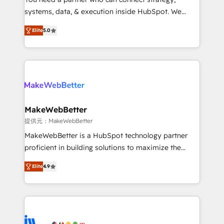
ensure long-term adoption with change-
systems, data, & execution inside HubSpot. We
management programs, and align marketing, sales,
bridge the gap where most agencies fall short by
and service to drive sustainable growth With 6 key
Elite
5.0
combining GTM strategy with technical execution to
HubSpot accreditations and experience across
solve the right problem with the right solution. As the
hundreds of organizations in dozens of industries,
only firm in the world to hold Elite Partner
there’s a good chance one of our globally integrated
Accreditations with both HubSpot and Clay, our
teams has worked with clients just like you Let’s
clients gain a unique advantage in CRM architecture,
explore whether S2 is the partner you’ve been
pipeline generation, data intelligence, and go-to-
looking for...and get your next big initiative moving!
market execution. Why B2B Businesses Choose RP: -
MakeWebBetter
Secure: Soc2 compliant 🛡️ - Pricing: Implementations
提供元：MakeWebBetter
starting at $1,5k 💵 - Speed: Launch in 14 days ⚡ -
MakeWebBetter is a HubSpot technology partner
Global: 75+ RPers across five continents 🌐 - Scale:
proficient in building solutions to maximize the
Largest organically grown & fastest tiering Elite
operational efficiency of HubSpot. The fastest-
HubSpot Partner 🪴 - Sales Hub: More
Elite
4.9
growing tech-enabler & facilitator, MakeWebBetter,
implementations than any other Partner 💻 -
hands you the blend of HubSpot expertise &
Migrations: We convert Salesforce addicts to
eminent solutions & integrations. Trust us to
HubSpot evangelists 🧡 Don't hire a marketing
streamline your HubSpot experience. 🚀HubSpot
agency for an Ops problem. Don't hire a technical
Elite Partners with 10+ years of HubSpot experience