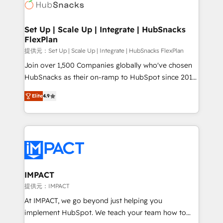
HubSpot development: websites, custom modules,
the difference — reach out to see how AI + HubSpot
integrations - Marketing & sales solutions: digital
can transform your business.
marketing, advertising, campaigns, content and
Set Up | Scale Up | Integrate | HubSnacks
FlexPlan
design We connect people, data and technology to
improve customer experiences. With our bright
提供元：Set Up | Scale Up | Integrate | HubSnacks FlexPlan
people, exciting ideas and can-do mentality, we
Join over 1,500 Companies globally who've chosen
ensure revenue growth on a daily basis. So tell us
HubSnacks as their on-ramp to HubSpot since 2014
your challenge; our passionate and growth driven
Simple pay-as-you-go plans that accelerate value...
Elite
4.9
team of 100+ experts is ready for you! Driving digital
1️⃣ Set Up | Onboarding New or Check-fixing existing
growth | www.brightdigital.com
HubSpot portals 2️⃣ Scale Up | 100% HubSpot Task
Execution... Global 24/7 ... All Experts 3️⃣ Integrate |
your entire Tech Stack with Custom Integrations
Slash months from your API Integration project... ⬅️
Click "Contact Business" ⬅️ to access 150+ Kickstart
Integration templates that put HubSpot in the center
IMPACT
of your tech stack, syncing... 🛍️ Shopify or
提供元：IMPACT
WooCommerce 💲 Stripe or Paypal 💰 Sage or
At IMPACT, we go beyond just helping you
Netsuite 🤖 Google or Microsoft ✍️ DocuSign or
implement HubSpot. We teach your team how to
PandaDoc 🌐 Avalara or Quaderno HubSnacks holds