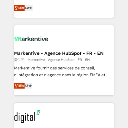
companies activate HubSpot’s AI-powered
expertise. - A team of 250+ experts dedicated to
Elite
5.0
customer platform and operationalize HubSpot’s
your resilient growth.
Loop Marketing framework through expert-led
services, smart agents, and purpose-built apps,
tailored to your business. Together, we unlock
results, fast. ⚙️CRM & RevOps: Align all Hubs to your
buyer journey for clean data, scalability, & reporting.
🎯Demand Gen & ABM: Drive pipeline with inbound,
Markentive - Agence HubSpot - FR - EN
ABM, AEO, SEO, & paid media. 👩‍💻Web Design:
提供元：Markentive - Agence HubSpot - FR - EN
Build high-performing websites with UX, messaging,
Markentive fournit des services de conseil,
& conversion strategy that drive results. 🤖AI
d'intégration et d'agence dans la région EMEA et
Strategy: Activate Breeze Agents, configure HubSpot
North America. Avec plus de 115 experts en
AI, & maximize AEO with tailored AI services. 🧩
Elite
4.9
marketing automation, Growth, Revops, CRM et
Integrations: Extend HubSpot with custom
webdesign. Markentive is both a consulting firm, a
integrations, hosting, & maintenance.
digital agency and an integrator. With over 115
experts in marketing automation, growth, revops,
CRM and webdesign (We focus on EMEA - USA
customers).