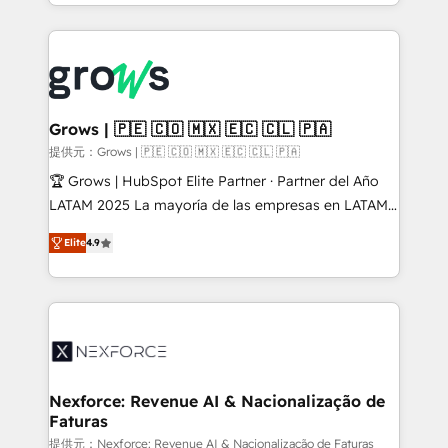
you are too. Why Systony? - 20+ years of
retention 📅 8+ years of consistent results since 2017
experience with CRM, Marketing, Sales & Service
Who We Serve Revenue teams, marketing leaders,
implementations - 500+ successful onboardings -
and sales ops at mid-market companies ready to
Own back-end developers - Complex data
move beyond spreadsheets into unified systems
migrations (e.g. Salesforce, MS Dynamics, Perfect
that drive real business results.
View, SuperOffice) - Custom integrations (e.g. MS
Grows | 🇵🇪 🇨🇴 🇲🇽 🇪🇨 🇨🇱 🇵🇦
Business Central, Navision, AX, SAP, Exact, AFAS) We
提供元：Grows | 🇵🇪 🇨🇴 🇲🇽 🇪🇨 🇨🇱 🇵🇦
focus on growing B2B companies in the SME sector
🏆 Grows | HubSpot Elite Partner · Partner del Año
such as manufacturing, SaaS, business services and
LATAM 2025 La mayoría de las empresas en LATAM
wholesaler companies. As an experienced HubSpot
no tienen un problema de herramientas. Tienen un
partner, we know how important user adoption is.
Elite
4.9
problema de orden. Equipos desalineados, datos
That's why we have developed a step-by-step
dispersos y procesos que dependen de personas
implementation process that focuses on user
clave — no de sistemas. Eso frena el crecimiento,
adoption. We’re experts on connecting data,
aunque tengas buena tecnología y ganas de escalar.
technology and people with each other. Together we
⚙️ Grows ordena los procesos comerciales, alinea
strive for optimal customer processes and
marketing, ventas y servicio, e implementa HubSpot
experiences. Systony – We believe you can grow!
de forma que genera resultados reales desde las
Nexforce: Revenue AI & Nacionalização de
Faturas
primeras semanas — no meses. 🤝 No entregamos
proyectos y nos vamos. Nos quedamos como
提供元：Nexforce: Revenue AI & Nacionalização de Faturas