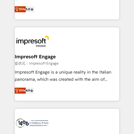
and New York. 🔎 We are focused on enhancing
Elite
5.0
revenue-generation strategies for clients through
complete integration of core business processes
and systems (such as ERP and e-commerce
platforms) with HubSpot, driving efficiency and
results. 🎯 We present a solution-centric approach
and we're focused on HubSpot. We work with some
of HubSpot's most important customers to generate
Impresoft Engage
value from the platform in the long term. 🤖 We have
提供元：Impresoft Engage
worked 400+ HubSpot customers across industries
Impresoft Engage is a unique reality in the Italian
but specialise in the more complex projects where
panorama, which was created with the aim of
data migration, AI, and systems integrations
putting Customer Experience at the center by
represent key aspects of the project's success.
Elite
4.9
creating digital environments capable of integrating
people, processes and data. We offer the best
digital solutions on the market, ranging from CRM
processes and technologies to digital strategy, from
marketing automation to online and offline sales
processes through Customer Service Management,