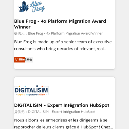
team of 25+ experts Contact us today to help you
Implementation partner, we provide expertise to
get more from your investment in HubSpot.
drive your business forward. Since 2015 we are fully
www.bbdboom.com
dedicated to HubSpot and with an experienced
Blue Frog - 4x Platform Migration Award
Winner
team (50+), we work with reputable companies in
B2B sectors such as manufacturing, SaaS and
提供元：Blue Frog - 4x Platform Migration Award Winner
business services. We prepare a customized
Blue Frog is made up of a senior team of executive
business case that demonstrates the value and
consultants who bring decades of relevant, real
impact of your digital transformation, including a
world experience to our client engagements. "Blue
Elite
5.0
detailed financial rationale with a focus on ROI and
Frog is a top, trusted partner in HubSpot's
TCO. As a trusted extension of your team, we
ecosystem for a reason. Their team brings over a
believe in the power of partnership. Together, we
decade of experience to the table, along with deep
embark on a transformational journey that sets your
knowledge of the HubSpot platform and strategies
business up for long-term success. Unlock your
for driving growth. They are committed to helping
business. If not now, when?
our customers grow and finding solutions that fit
their unique business needs. We are thrilled to have
DIGITALISIM - Expert Intégration HubSpot
Blue Frog in the HubSpot ecosystem leading the
提供元：DIGITALISIM - Expert Intégration HubSpot
way for customers!" - Yamini Rangan, CEO of
Nous aidons les entreprises et les dirigeants à se
HubSpot “Our experience with the team at Blue Frog
rapprocher de leurs clients grâce à HubSpot ! Chez