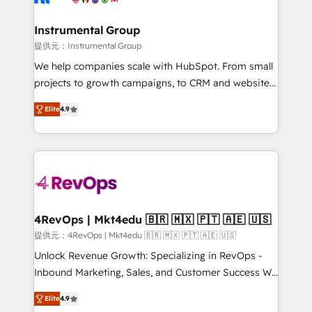
agency for a growth problem. Hire a partner built to
🤝HubSpot Premier Integration partner 🤝Google
solve both.
Premier Partner 2023 🌟5 HubSpot Accreditations 🌟
Instrumental Group
Won HubSpot Theme Challenge 2021 🌟INBOUND’19
提供元：Instrumental Group
HubSpot Rising Star Why us? Harnessing the full
We help companies scale with HubSpot. From small
potential of the powerful HubSpot CRM. ✔️A team of
projects to growth campaigns, to CRM and websites.
HubSpot experts backed by over 10+ years of
Hire an agency that's experienced in every inch of
HubSpot experience ✔️Flexible pricing models —
Elite
4.9
HubSpot and willing to work hand-in-hand with your
Hourly-fee (assigned one Dedicated HubSpot
team to simplify the complex and build a better
Admin); Monthly-fee (HubSpot Admin + Project
experience for your team and customers.
Manager); and Fixed Project Cost (as per
requirement). ✔️Helped over 25,000+ customers so
far with our HubSpot solutions. ✔️Bespoke apps &
on-demand bundle services. Connect with us today!
4RevOps | Mkt4edu 🇧🇷 🇲🇽 🇵🇹 🇦🇪 🇺🇸
提供元：4RevOps | Mkt4edu 🇧🇷 🇲🇽 🇵🇹 🇦🇪 🇺🇸
Unlock Revenue Growth: Specializing in RevOps -
Inbound Marketing, Sales, and Customer Success We
specialize in driving revenue growth for companies
Elite
4.9
across industries through tailored marketing, sales,