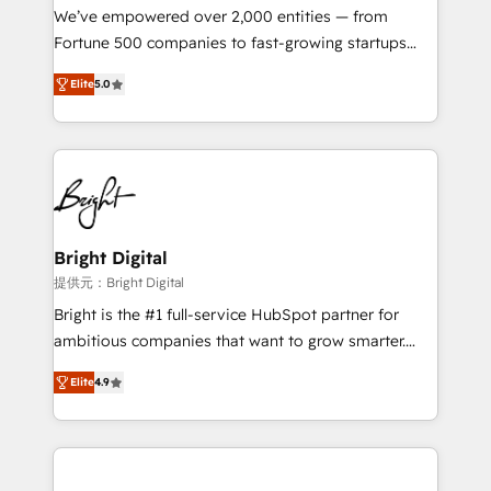
Marketing Enablement HubSpot Impact Award 🏆
We’ve empowered over 2,000 entities — from
2018 Website Design HubSpot Impact Award 🏆2017
Fortune 500 companies to fast-growing startups
Website Design HubSpot Impact Award 🏆2016
and nonprofits — to streamline operations, scale
Growth-Driven Design Agency of the Year 🏆2016
Elite
5.0
revenue, and unlock the full potential of HubSpot.
Sales Enablement HubSpot Impact Award 🏆2015
With deep technical and industry expertise, we fuse
Growth-Driven Design Agency of the Year 🏆2015
automation, integration, and AI innovation to deliver
Became the 5th Agency to reach Diamond 🏆2014
lasting impact. We specialize in: • Turnkey and end-
HubSpot COS Performance Award 🏆2014 HubSpot
to-end HubSpot implementations • Onboarding for
COS Design Award 🏆2013 HubSpot Marketplace
Sales, Service, Marketing & Content Hubs • AI voice
Provider of the Year 🏆2011 Became a HubSpot
and chat agents, predictive automation, and smart
Bright Digital
Partner 📆Founded in 1997
workflows • Salesforce + HubSpot integration •
提供元：Bright Digital
RevOps and AI-driven sales enablement • Website
Bright is the #1 full-service HubSpot partner for
design and CMS development • ERP integration: SAP,
ambitious companies that want to grow smarter.
NetSuite, Microsoft Dynamics, … • Data cleansing
From HubSpot onboarding, to training, from
and CRM migration from any platform •
Elite
4.9
developing a new website to lead generation and
Client/member portals built on HubSpot • Custom
digital marketing; we do it all (and with great
and complex integrations: SAM.gov, GovWin,
results)! In short, our services include: - HubSpot
QuickBooks, PandaDoc, ClickUp, Shopify, Mapsly,
consultancy: onboarding, training, data migration -
WooCommerce, BuilderTrend, and more Experience