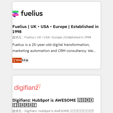
sure you can actually use it, build your website in
HubSpot or create an inbound marketing strategy
for you and execute it on HubSpot. We are on the
G-Cloud 14 CCS (Crown Commercial Service)
framework, meaning we've been accredited by
Fuelius | UK • USA • Europe | Established in
1998
HubSpot and vetted by the CCS, which means we
can support public sector companies as well the
提供元：Fuelius | UK • USA • Europe | Established in 1998
other ones listed in our profile. Our services: -
Fuelius is a 25-year-old digital transformation,
HubSpot implementation - HubSpot CMS website
marketing automation and CRM consultancy. We
build We can do lots of things. But everything we do
enable mid-market and enterprise clients to
Elite
5.0
is there for you to: - Grow revenue, and run your
maximise their return from digital and fuel their
business more efficiently - Build stronger
growth. We modernise platforms, streamline
relationships with customers - Make better
operations that are causing inefficiencies, improve
decisions with data - Find a new voice and reach
customer experiences, integrate systems, and
more people - Get the most out of your HubSpot
supercharge revenue operations Key services: • CRM
investment
Implementation • Systems Integration • Digital
Transformation / Web Development • RevOps &
Digifianz: HubSpot is AWESOME 🇺🇸🇲🇽
🇪🇸🇦🇷🇦🇪
Sales Consulting • Marketing Automation What
makes us different? 🚀 Top 0.5% of global HubSpot
提供元：Digifianz: HubSpot is AWESOME 🇺🇸🇲🇽🇪🇸🇦🇷