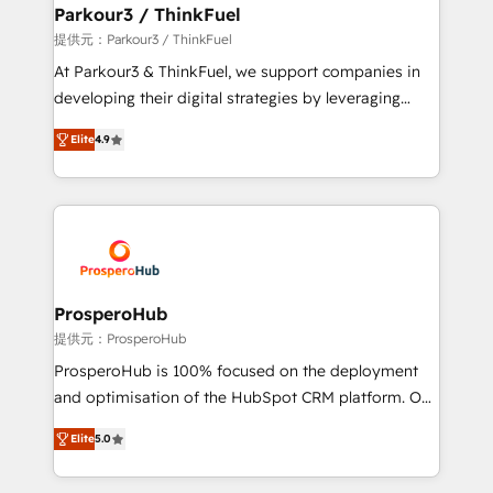
companies scale faster and smarter. 🔹 BOOMS:
Parkour3 / ThinkFuel
Demand generation for all your buyers With BOOMS,
提供元：Parkour3 / ThinkFuel
you invest in 100% of your buyers, accelerating your
At Parkour3 & ThinkFuel, we support companies in
growth and positioning yourself as an undisputed
developing their digital strategies by leveraging
leader. 🔹 BOOST: Optimize your digital
technologies and automating their marketing and
transformation process A methodology designed to
Elite
4.9
sales processes to generate growth. Our offer spans
implement HubSpot effectively and optimize your
from Strategy to Operations. We specialize in CRM
digital processes. 🔹 Trusted by Industry Leaders
onboarding and implementation, web design, sales
With an average rating of 4.9/5 and a proven track
& marketing automation, and digital marketing. With
record of business transformation, our growth-first
extensive experience working with tech companies
approach has helped brands dominate their
and manufacturers since 2002, we are committed to
markets.
empowering our clients and developing their
ProsperoHub
autonomy. Get to grips with HubSpot through
提供元：ProsperoHub
guided implementation and seamless integration of
ProsperoHub is 100% focused on the deployment
the CRM platform into your digital ecosystem. Would
and optimisation of the HubSpot CRM platform. Our
you like support in deploying your inbound
highly experienced team of solutions experts will
marketing strategy? We'll provide support tailored
Elite
5.0
ensure that you achieve maximum adoption and
to your needs and sales objectives. With 125+
ROI from your HubSpot investment. Use our