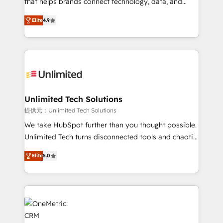
that helps brands connect technology, data, and
optimize the revenue lifecycle—lead generation to
creativity to achieve measurable results. Founded in
Elite
4.9
retention—by refining processes and eliminating
Barcelona and operating across Spain, LATAM, and
inefficiencies. Using HubSpot tools and data-driven
the UK, we support global companies in building
strategies, we create scalable solutions that
smarter marketing, sales, and customer success
maximize profitability and adapt to your goals.
strategies. As the only HubSpot Elite Partner in
Iberia (Spain & Portugal), we combine human insight
with intelligent automation to drive sustainable
growth. Our multidisciplinary team designs solutions
Unlimited Tech Solutions
that simplify complexity, boost performance, and
提供元：Unlimited Tech Solutions
turn innovation into real impact. 🌍 Highlights •
We take HubSpot further than you thought possible.
HubSpot Partner since 2012 • 2022 EMEA Impact
Unlimited Tech turns disconnected tools and chaotic
Award: Best Integration • 150+ successful HubSpot
processes into a seamless, high-performing revenue
projects • Clients in 30+ industries • Proprietary
Elite
5.0
engine. We combine RevOps strategy with deep
technology for integrations • Multilingual team:
technical execution to help teams scale faster—with
English, Spanish, Portuguese & Italian 👉 Grow
cleaner data, smarter automation, and more
smarter with AI and HubSpot.
predictable revenue. Specialties: · HubSpot
Implementation & Migration · Native & Custom
Integrations · Custom Development · CPQ & FSM ·