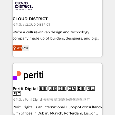
500+ HubSpot implementations, building end-to-
end solutions that integrate CRM, AI automation,
inbound and loop marketing, content, and digital
CLOUD DISTRICT
creativity. Our multicultural team works in Spanish,
提供元：CLOUD DISTRICT
Portuguese, and English to design scalable strategies
We’re a culture-driven design and technology
that drive measurable growth. 🌎 Highlights: • 10+
company made up of builders, designers, and big
years as a HubSpot partner. • 2023 Impact Awards:
thinkers. We blend strategy, design, and
Platform Migration Excellence. • Top 3 Partner of the
Elite
4.9
development—always fueled by curiosity—to turn
Year LATAM 2022, 2023, 2024, 2025. • Partner of the
ideas, opportunities, and challenges into meaningful
Year 2024. • Organizer of Aliados.ai (AI, marketing &
experiences. To us, technology is more than just
tech global congress). 👉 Ready to scale your
code; it’s about creating things that are useful, cool,
business with HubSpot? Let Cebra’s experts help
and—most importantly—simple. That’s why we lean
you grow faster, smarter, and with impact.
into bold ideas and shape them into thoughtful
products and strategies that actually make a
Periti Digital 🇬🇧 🇺🇸 🇮🇪 🇨🇦 🇩🇪 🇳🇱
🇵🇹
difference.
提供元：Periti Digital 🇬🇧 🇺🇸 🇮🇪 🇨🇦 🇩🇪 🇳🇱 🇵🇹
Periti Digital is an international HubSpot consultancy
with offices in Dublin, Munich, Rotterdam, Lisbon