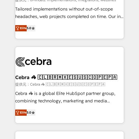
Integrations: Connect HubSpot with your tech stack
for better adoption. 🔹 Custom Solutions: Build
Tailored implementations without out-of-scope
tailored apps, workflows, and configurations. We are
headaches, web projects completed on time. Our in-
SOC 2 Type II and ISO 27001 certified, reinforcing
house team of certified CRM architects, experts,
Elite
5.0
our commitment to data security and compliance. At
developers, designers, and marketers handles all
OneMetric, we help revenue teams focus on the
aspects of your HubSpot. ✨ 400+ global clients ✨
OneMetric that matters most: revenue.
100+ seamless migrations from 15+ different CRMs
✨ 100,000+ hours in HubSpot projects, 75+ full Hub
implementations, and 5,000+ pages ✨ CS: Clients
generating 7-digit MRR from inbound campaigns ✨
CS: 245% organic growth & +751% new visitors for a
Cebra 🦓 🇨🇱🇧🇷🇲🇽🇪🇸🇺🇸🇨🇴🇵🇪🇵🇦
full-funnel HubSpot project ✨ CS: 415% conversion
提供元：Cebra 🦓 🇨🇱🇧🇷🇲🇽🇪🇸🇺🇸🇨🇴🇵🇪🇵🇦
boost with a new HubSpot site Recognized leaders:
Cebra 🦓 is a global Elite HubSpot partner group,
🏆 HubSpot Platform Migration Impact Award 🏆
combining technology, marketing and media
Clutch HubSpot Global Leader 🏆 Finalist: HubSpot
expertise across Latin America and Southern
Inbound Campaign of the Year 🏆 Gold AVA Digital
Elite
5.0
Europe, with teams across 7 countries. Born in Chile,
Award for Best Website 🌟 Accreditations: CRM
we combine local insight with international reach to
Implementation, HubSpot Content Experience, CRM
help businesses grow through technology, creativity,
Data Migration & Custom Integration
AI and strategy. For over 12 years, we’ve delivered