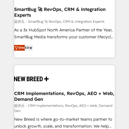
定の代行ではなく、設計の責任」を引き受け、部門横断
"accelerating a mess." ⚙️ Elite Engineering & AI
の統合・浸透・変革管理を実行します。 ▸ CMS戦略設
Scalable Architecture: Zero-technical-debt setup
SmartBug 🚀 RevOps, CRM & Integration
計・構築：リード獲得・CVR・SEOを前提にした情報設
Experts
across all Hubs, validated by our 7 HubSpot
計・導線設計・テンプレート設計をContent Hubで一体
Accreditations. AI-Powered RevOps: Breeze AI,
提供元：SmartBug 🚀 RevOps, CRM & Integration Experts
提供。 ▸ 既存CRM・MAからの移行支援：Salesforce・
custom AI agents, and high-integrity migrations for
As a 3x HubSpot North America Partner of the Year,
Marketo・Pardot等からの移行、カスタム設計、履歴
total reporting clarity. Security & Compliance: SOC 2
SmartBug Media transforms your customer lifecycle
データ移行と活用設計まで。 ▸ AEO対応：ChatGPT・
Type I and HIPAA attested for enterprise-grade data
into a revenue engine. Our unified ecosystem
Perplexity等のAI検索からの流入・引用を前提にコンテ
Elite
5.0
security. 🏆 Why Bluleadz? GTM OS Partner | 16+
includes specialized divisions Globalia (AI &
ンツとサイト構造を最適化。 🏆 なぜ100incを選ぶの
Years Experience | 1,000+ Five-Star Reviews
Software) and Point Success Media (Paid Media),
か？ ✓ HubSpot Eliteパートナー認定 ✓ HubSpotアワ
making this the official home for all three brands. 🔄
ード受賞・HUGリーダー ✓ ISO27001:2022 /
Implementation & Integration - Seamless migrations
ISO9001:2015 取得 ✓ 400社以上の導入実績 ✓
and system integrations powered by Globalia’s
HubSpot大百科 出版 CRM・AI活用に関するご相談、現
technical development team. - 19 HubSpot-certified
状整理の壁打ちなど、構想段階からお気軽にお問い合わ
trainers to drive platform adoption. 📈 Revenue
CRM Implementations, RevOps, AEO + Web,
せください。
Demand Gen
Generation - Full-funnel marketing and high-
performance advertising via Point Success Media. -
提供元：CRM Implementations, RevOps, AEO + Web, Demand
Gen
Expert deployment of Breeze AI and custom agents
New Breed is where go-to-market teams partner to
to automate growth. 🏆 Elite Excellence - 8 platform
unlock growth, scale, and transformation. We help
accreditations and deep HIPAA-compliance