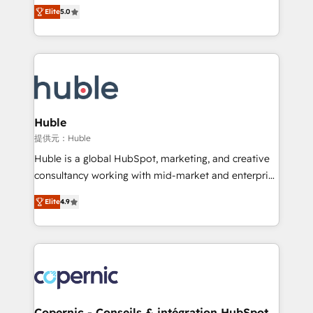
master it. As the creators of the Endless Customers
the rare Advanced "Custom Integrations"
Elite
5.0
System™ (the next evolution of They Ask, You
Accreditation, securely sync data across... 🔄 any
Answer), we’re the only HubSpot partner built
apps, in any direction. Stuck on your old CRM..?
entirely around coaching and training. That means
Migrate | seamlessly off your old CRM onto a clean
we don’t do the work for you; we help you build the
new HubSpot portal with Advanced Website and
skills, processes, and internal team you need to
CRM Migrations using our in-house "HubScrub" Tool.
attract the right buyers, close deals faster, and grow
without outside dependencies. You’ll learn how to: •
Huble
Set up, audit, and organize your HubSpot portal •
提供元：Huble
Get your sales team fully using HubSpot • Track
Huble is a global HubSpot, marketing, and creative
pipeline and revenue across the entire buyer journey
consultancy working with mid-market and enterprise
• Build an in-house marketing team that drives
businesses. We go beyond implementation, shaping
growth • Create content and videos that attract
Elite
4.9
the strategy, processes, and teams that turn
buyers • Use AI to scale smarter Our coaching-led
HubSpot into a genuine growth engine. Named
approach works best for companies that are done
HubSpot's Global Partner of the Year in 2024,
with outsourcing and ready to build something that
consistently ranked among their top 5 partners
lasts. So if you're ready to become the most trusted
worldwide, and with over 15 years in the ecosystem,
voice in your market, let’s talk.
Huble has built a track record that speaks for itself.
One company, one operating model, delivering
Copernic - Conseils & intégration HubSpot