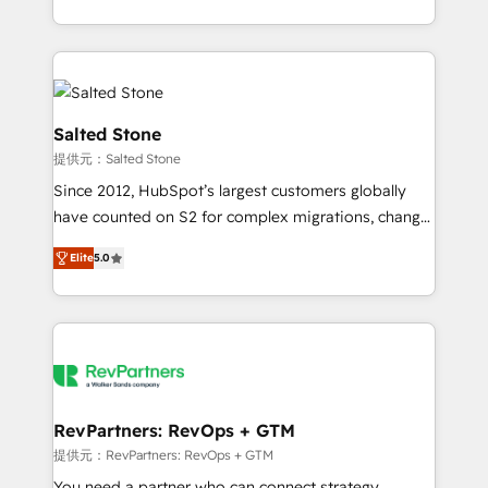
revenue maturity model - delivering the right
and 370+ specialists across EMEA, APAC and NAM,
improvements at the right time so operations
we de-risk complex CRM programmes and
evolve strategically and sustainably as the business
accelerate ROI across every HubSpot Hub. 🧭 From
grows.
multi-region migrations to AI-powered automation,
we turn complexity into clarity, human at global
Salted Stone
scale. 🏆 HubSpot’s CEO called us “the partner of the
提供元：Salted Stone
future.” Others agree it is proof of trust built through
Since 2012, HubSpot’s largest customers globally
measurable impact.
have counted on S2 for complex migrations, change
management, systems integration, and creative
Elite
5.0
solutions that deliver measurable impact and
transform brand experiences As one of the few full-
service creative agencies in the HubSpot
ecosystem, we blend strategy, technology, & award-
winning design to build scalable, globally
regionalized HubSpot websites, integrated
marketing campaigns, & RevOps frameworks that
RevPartners: RevOps + GTM
fuel long-term success We connect the entire
提供元：RevPartners: RevOps + GTM
customer lifecycle through seamless integrations,
You need a partner who can connect strategy,