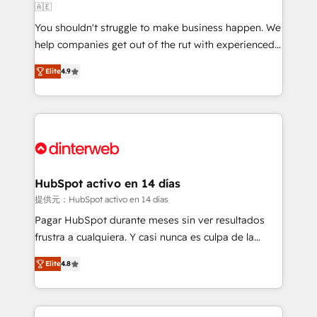
🇦🇪
agencies ⚙️ The strongest technical ability and
You shouldn't struggle to make business happen. We
integration capabilities 💼 Consultative, long-term
help companies get out of the rut with experienced,
partners who will embed ourselves into your
process-oriented teams implementing HubSpot
business, processes and systems 🏢 We specialise in
Elite
4.9
Marketing, Sales, Service, CMS and Operations Hub,
working with mid-market and enterprise
so selling and actually engaging with your customers
organisations, global organisations and those with
feels easy and pain-free. We are a top ranked
complex use cases 🏆 CRM Implementation,
HubSpot Elite Partner, winner of Rookie of the Year
Platform Enablement, Custom Integration and
and Customer First Awards, 4.9/5 rating in HubSpot
Onboarding Accredited 🔐 ISO27001 & ISO9001
Reviews and 4.9/5 rating in Clutch Reviews. Digifianz
Certified
helps the following industries: logistics & 3PL, home
HubSpot activo en 14 días
improvement & construction, branding and
提供元：HubSpot activo en 14 días
commercialization, real estate, health, education,
Pagar HubSpot durante meses sin ver resultados
SaaS, Software Dev & IT and consulting, make the
frustra a cualquiera. Y casi nunca es culpa de la
most out of their HubSpot experience operating in
herramienta: es del enfoque con el que se
the United States, EU, UAE, Mexico and Latin
Elite
4.8
implementó. Trabajamos con un catálogo de +80
America. From casual user to super fan: make
casos de uso: cada uno resuelve un problema
HubSpot an experience you LOVE!
concreto de tu operación en HubSpot. La entrega