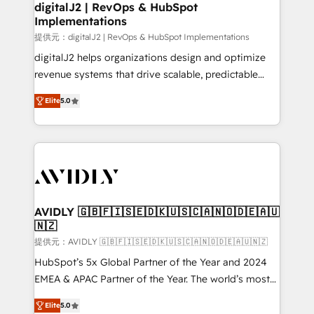
digitalJ2 | RevOps & HubSpot
Implementations
提供元：digitalJ2 | RevOps & HubSpot Implementations
digitalJ2 helps organizations design and optimize
revenue systems that drive scalable, predictable
growth. As a triple-accredited HubSpot Solutions
Elite
5.0
Partner, we specialize in both strategic RevOps
planning and hands-on technical execution - building
the operational foundation companies need to
thrive. Industries we specialize in: - Manufacturing -
Healthcare - Financial Services - Managed IT (MSP) -
Franchises - Professional Services - And more! How
we help: ✔️ Full HubSpot implementations and portal
AVIDLY 🇬🇧🇫🇮🇸🇪🇩🇰🇺🇸🇨🇦🇳🇴🇩🇪🇦🇺
🇳🇿
optimization ✔️ Data migrations, CRM architecture,
and reporting foundations ✔️ Custom integrations
提供元：AVIDLY 🇬🇧🇫🇮🇸🇪🇩🇰🇺🇸🇨🇦🇳🇴🇩🇪🇦🇺🇳🇿
and workflow automation ✔️ User adoption
HubSpot’s 5x Global Partner of the Year and 2024
programs, training, and enablement Through project-
EMEA & APAC Partner of the Year. The world’s most
based engagements and ongoing RevOps
experienced and fully accredited HubSpot Solutions
Elite
5.0
partnerships, we guide organizations through the
Partner. 🚀 With 2,750+ HubSpot projects delivered