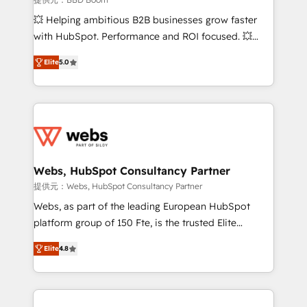
pipeline growth programs • Sales enablement tools
💥 Helping ambitious B2B businesses grow faster
and CRM optimization • Retention strategies with
with HubSpot. Performance and ROI focused. 💥
customer journey mapping 🏅 Elite-Level HubSpot
BBD Boom is the HubSpot partner that can help you
Execution • 750+ onboardings and 2,000+
Elite
5.0
to HubSpot Better. We work with your teams to
implementations • Deep expertise across marketing,
solve all your HubSpot challenges and improve user
sales, and service hubs • Built-in flexibility for
adoption, sales process and marketing results.
startups to global brands
Services 📚 Onboarding your team to HubSpot for
the first time 🔧 Designing and optimising your
HubSpot set-up for better results 🌐 Website design
and build using HubSpot 🔌 Integrating HubSpot
Webs, HubSpot Consultancy Partner
with other systems 🎓 Training your teams to be
提供元：Webs, HubSpot Consultancy Partner
HubSpot pros 📊 Lead generation services using
Webs, as part of the leading European HubSpot
HubSpot Why us? - SIX HubSpot Accreditations -
platform group of 150 Fte, is the trusted Elite
awarded by HubSpot after a rigorous process for
HubSpot CRM Partner offering you a roadmap on
CRM, Solutions Architecture, Onboarding , Data
Elite
4.8
maximizing EBITDA and achieving Commercial
Migration, Custom Integration & Platform
Excellence. With our targeted processes, we
Enablement -Onboarded over 500 businesses to
strengthen your digital transformation and minimize
HubSpot -Top 1% of partners worldwide -In-house
costs. As HubSpot's Advanced Accredited CRM