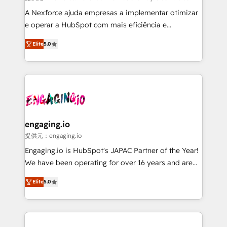
socios estratégicos, ayudando a sostener y escalar
A Nexforce ajuda empresas a implementar otimizar
lo que construimos juntos. Porque crecer sin orden
e operar a HubSpot com mais eficiência e
no es crecer — es solo moverse rápido. 🌎
previsibilidade de receita. Combinamos Revenue
Elite
5.0
Operamos en Colombia, Perú, México, Ecuador,
Operations (RevOps) e Inteligência Artificial para
Chile, Panamá, Bolivia, Argentina y República
estruturar processos integrar sistemas organizar
Dominicana — con experiencia real en educación,
dados e automatizar operações. O objetivo é
retail, salud, banca, bienes raíces, construcción y
transformar a HubSpot em um verdadeiro sistema
B2B. ✅ Crece con orden. Crece con Grows.
operacional de receita conectando equipes
tecnologia e dados em uma operação integrada.
Também somos distribuidores oficiais da HubSpot
engaging.io
e de mais de 150 softwares globais permitindo
提供元：engaging.io
contratar e pagar a HubSpot em reais com nota
Engaging.io is HubSpot's JAPAC Partner of the Year!
fiscal no Brasil e gerar economia de até 50% na
We have been operating for over 16 years and are
contratação de softwares internacionais.
one of HubSpot's most experienced and technically
Oferecemos ainda agentes de IA especializados em
Elite
5.0
capable Agency Partners globally. We specialise in
HubSpot que automatizam tarefas executam rotinas
complex CRM migrations, implementations,
no CRM e mantêm os dados organizados, como um
integrations, custom CMS portal development,
especialista operando a plataforma 24/7. Hoje 300+
design & UX for mid to large to multi national