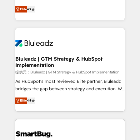
integrity. ➤ Implementation: Configure HubSpot to
ティブ・エージェンシーとして、HubSpot Eliteの実装
run your revenue process. Sales, marketing, and
Elite
4.9
力で顧客フロント業務を再設計します。 💡 100inc は何
service wired together. ➤ AI and Integrations: Layer
をする会社か？ HubSpotを共通基盤に、AIエージェン
Breeze AI, custom agents, and APIs to remove
トを組み込んだ顧客フロント業務（マーケティング・営
manual work. ➤ Ongoing Management: Monthly
業・CS）を組織全体で設計・実装する日本のAIネイテ
tune-ups, feature rollouts, adoption coaching. Buying
ィブ・エージェンシーです。事業部・グループ会社・部
HubSpot, switching to it, or reviving a stale portal?
門が分立する組織で、データと業務プロセスのサイロ化
We are built for the work.
を、CRMを軸とした全社共通基盤に再構築します。意
Bluleadz | GTM Strategy & HubSpot
Implementation
思決定者・PMO・現場担当者に並走します。 1️⃣
HubSpot導入・活用支援 顧客データの一元化から、
提供元：Bluleadz | GTM Strategy & HubSpot Implementation
GTMの見える化・自動化まで。全Hub統合運用、デー
As HubSpot's most reviewed Elite partner, Bluleadz
タ品質設計、グループ横断のCRM統合に対応します。
bridges the gap between strategy and execution. We
2️⃣ AIエージェント組織構築 営業・マーケティング業務
don't just "set up tools" — we install the GTM
Elite
4.9
の一部をAIが自律実行する組織への移行を設計・実装。
Operating System (GTM OS) to align your leadership
Breeze・Claude等をHubSpotと連携させ、役割定義・
and engineer a portal that drives predictable
運用ルール・成果指標まで含めて設計します。 3️⃣ 全社
revenue velocity. 🚀 GTM Strategy & Alignment
DX × AI推進のPMO伴走支援 複数部門をまたぐDX×AI変
Workshops & Sprints: Identify "Valleys of Death"
革を、構想から実装・定着までPMOとして主導。「設
stalling growth. Fix your ICP, Math, and Story to stop