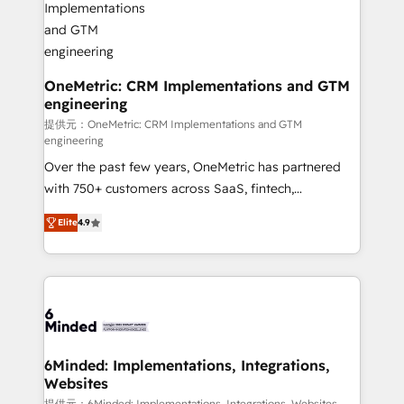
Reporting & Analytics · GTM Architecture · Sales &
Marketing Enablement If you’re ready to elevate
HubSpot from “just your CRM” to your growth
infrastructure—let’s talk.
OneMetric: CRM Implementations and GTM
engineering
提供元：OneMetric: CRM Implementations and GTM
engineering
Over the past few years, OneMetric has partnered
with 750+ customers across SaaS, fintech,
healthcare, real estate, and other industries. With
Elite
4.9
150+ HubSpot-certified experts, we deliver scalable
solutions to complex GTM and RevOps challenges.
Our Expertise 🔹 Onboarding & Implementation:
Accredited HubSpot Partner, ensuring smooth setup
tailored to your GTM motion. 🔹 Migrations: Move
from other CRMs to HubSpot without data loss or
downtime. 🔹 RevOps Strategy: Align teams,
6Minded: Implementations, Integrations,
Websites
processes, and data to drive revenue efficiency. 🔹
提供元：6Minded: Implementations, Integrations, Websites