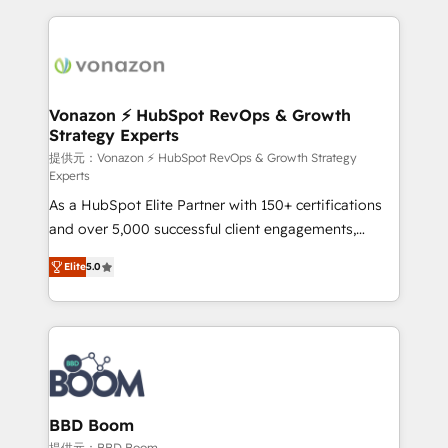
votre projet HubSpot, contactez notre équipe pour
l'international, nous travaillons avec des ETI
un échange dédié.
ambitieuses, des grands groupes voulant aller au-
delà d’une simple transformation digitale et des
startups florissantes. Nos 3 grandes expertises sont :
➤ L’intégration de CRM et de méthodologie RevOps
Vonazon ⚡ HubSpot RevOps & Growth
Strategy Experts
pour aligner les équipes marketing, commerciales et
support client (data migration, synchronisation API,
提供元：Vonazon ⚡ HubSpot RevOps & Growth Strategy
Experts
audit et maintenance) ➤ La création de sites internet
As a HubSpot Elite Partner with 150+ certifications
de conversion qui transforment les visiteurs en
and over 5,000 successful client engagements,
opportunités d'affaires ➤ La mise en place de
Vonazon turns marketing complexity into
stratégies d'acquisition marketing (SEO, SEA,
Elite
5.0
measurable, scalable growth. From onboarding to
inbound, automatisation marketing, ABM, IA,
enterprise-grade campaigns, our in-house team
emailing) Informations clés : - 10 ans d'expérience -
builds scalable strategies that drive long-term
100+ intégrations CRM HubSpot réussies - 40
revenue. ⚙️ HubSpot Integration & Optimization •
experts conseil - 150 certifications HubSpot
Seamless CRM, CMS, and automation setup •
cumulées
Complex platform migrations and data cleanups •
Custom APIs and third-party integrations 📈 End-to-
BBD Boom
End Revenue Acceleration • Lifecycle marketing and
提供元：BBD Boom