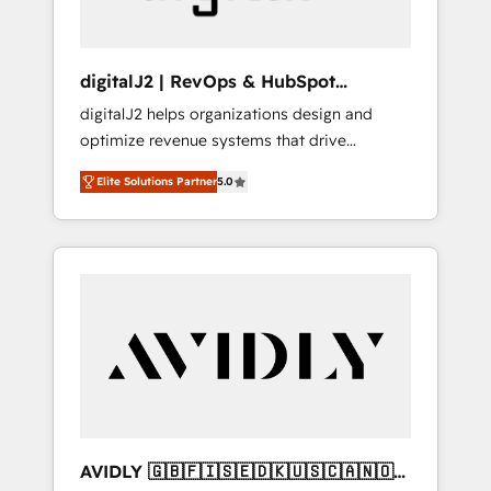
digitalJ2 | RevOps & HubSpot
Implementations
digitalJ2 helps organizations design and
optimize revenue systems that drive
scalable, predictable growth. As a triple-
Elite Solutions Partner
5.0
accredited HubSpot Solutions Partner, we
specialize in both strategic RevOps planning
and hands-on technical execution - building
the operational foundation companies need
to thrive. Industries we specialize in: -
Manufacturing - Healthcare - Financial
Services - Managed IT (MSP) - Franchises -
Professional Services - And more! How we
help: ✔️ Full HubSpot implementations and
portal optimization ✔️ Data migrations, CRM
architecture, and reporting foundations ✔️
AVIDLY 🇬🇧🇫🇮🇸🇪🇩🇰🇺🇸🇨🇦🇳🇴
Custom integrations and workflow