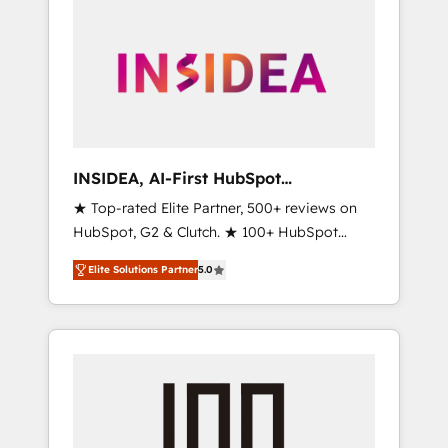
INSIDEA, AI-First HubSpot
Onboarding & RevOps
★ Top-rated Elite Partner, 500+ reviews on
HubSpot, G2 & Clutch. ★ 100+ HubSpot
Certified Experts & Trainers across the team
Elite Solutions Partner
5.0
★ 1,500+ implementations across five
continents ★ AI-First, RevOps-led,
Onboarding obsessed ★ Company of the
Year 2024/25 INSIDEA helps growing
companies turn HubSpot into a revenue
engine. We onboard your team, migrate your
data, and build AI-powered workflows that