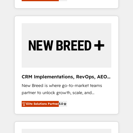
unified ecosystem includes specialized
OS Partner | 16+ Years Experience | 1,000+
とサイト構造を最適化。 🏆 なぜ100incを選ぶ
divisions Globalia (AI & Software) and Point
Five-Star Reviews
のか？ ✓ HubSpot Eliteパートナー認定 ✓
Success Media (Paid Media), making this the
HubSpotアワード受賞・HUGリーダー ✓
official home for all three brands. 🔄
ISO27001:2022 / ISO9001:2015 取得 ✓ 400社
Implementation & Integration - Seamless
以上の導入実績 ✓ HubSpot大百科 出版 CRM・
migrations and system integrations powered
AI活用に関するご相談、現状整理の壁打ちな
by Globalia’s technical development team. -
ど、構想段階からお気軽にお問い合わせくださ
19 HubSpot-certified trainers to drive
い。
platform adoption. 📈 Revenue Generation -
Full-funnel marketing and high-performance
advertising via Point Success Media. - Expert
CRM Implementations, RevOps, AEO
deployment of Breeze AI and custom agents
+ Web, Demand Gen
New Breed is where go-to-market teams
to automate growth. 🏆 Elite Excellence - 8
partner to unlock growth, scale, and
platform accreditations and deep HIPAA-
transformation. We help companies activate
compliance expertise. - A team of 250+
Elite Solutions Partner
5.0
HubSpot’s AI-powered customer platform
experts dedicated to your resilient growth.
and operationalize HubSpot’s Loop
Marketing framework through expert-led
services, smart agents, and purpose-built