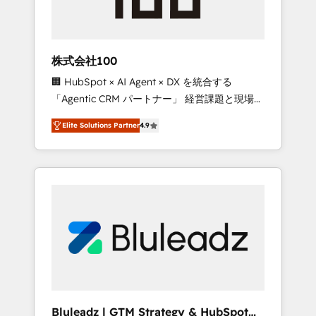
drive adoption from week one, in your time
zone. What we do ➤ Onboarding: Live in
weeks, with workflows built around your
business, not a template. ➤ Migration: Move
株式会社100
from any legacy CRM. Zero downtime, full
🏢 HubSpot × AI Agent × DX を統合する
data integrity. ➤ Implementation: Configure
「Agentic CRM パートナー」 経営課題と現場業
HubSpot to run your revenue process. Sales,
務をつなぐAIネイティブ・エージェンシーとし
marketing, and service wired together. ➤ AI
Elite Solutions Partner
4.9
て、HubSpot Eliteの実装力で顧客フロント業務
and Integrations: Layer Breeze AI, custom
を再設計します。 💡 100inc は何をする会社
agents, and APIs to remove manual work. ➤
か？ HubSpotを共通基盤に、AIエージェントを
Ongoing Management: Monthly tune-ups,
組み込んだ顧客フロント業務（マーケティン
feature rollouts, adoption coaching. Buying
グ・営業・CS）を組織全体で設計・実装する日
HubSpot, switching to it, or reviving a stale
本のAIネイティブ・エージェンシーです。事業
portal? We are built for the work.
部・グループ会社・部門が分立する組織で、デ
ータと業務プロセスのサイロ化を、CRMを軸と
した全社共通基盤に再構築します。意思決定
者・PMO・現場担当者に並走します。 1️⃣
HubSpot導入・活用支援 顧客データの一元化か
Bluleadz | GTM Strategy & HubSpot