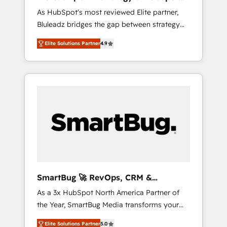
ら、GTMの見える化・自動化まで。全Hub統合
Implementation
As HubSpot's most reviewed Elite partner,
運用、データ品質設計、グループ横断のCRM統
Bluleadz bridges the gap between strategy
合に対応します。 2️⃣ AIエージェント組織構築
and execution. We don't just "set up tools" —
営業・マーケティング業務の一部をAIが自律実
Elite Solutions Partner
4.9
we install the GTM Operating System (GTM
行する組織への移行を設計・実装。Breeze・
OS) to align your leadership and engineer a
Claude等をHubSpotと連携させ、役割定義・運
portal that drives predictable revenue
用ルール・成果指標まで含めて設計します。 3️⃣
velocity. 🚀 GTM Strategy & Alignment
全社DX × AI推進のPMO伴走支援 複数部門をま
Workshops & Sprints: Identify "Valleys of
たぐDX×AI変革を、構想から実装・定着まで
Death" stalling growth. Fix your ICP, Math,
PMOとして主導。「設定の代行ではなく、設計
and Story to stop "accelerating a mess." ⚙️
の責任」を引き受け、部門横断の統合・浸透・
Elite Engineering & AI Scalable Architecture:
変革管理を実行します。 ▸ CMS戦略設計・構
Zero-technical-debt setup across all Hubs,
築：リード獲得・CVR・SEOを前提にした情報
validated by our 7 HubSpot Accreditations.
設計・導線設計・テンプレート設計をContent
AI-Powered RevOps: Breeze AI, custom AI
Hubで一体提供。 ▸ 既存CRM・MAからの移行
SmartBug 🚀 RevOps, CRM &
agents, and high-integrity migrations for total
支援：Salesforce・Marketo・Pardot等からの
Integration Experts
As a 3x HubSpot North America Partner of
reporting clarity. Security & Compliance: SOC
移行、カスタム設計、履歴データ移行と活用設
the Year, SmartBug Media transforms your
2 Type I and HIPAA attested for enterprise-
計まで。 ▸ AEO対応：ChatGPT・Perplexity等
customer lifecycle into a revenue engine. Our
grade data security. 🏆 Why Bluleadz? GTM
のAI検索からの流入・引用を前提にコンテンツ
Elite Solutions Partner
5.0