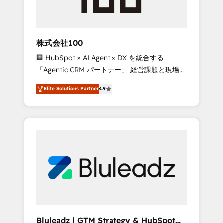
drive adoption from week one, in your time
zone. What we do ➤ Onboarding: Live in
weeks, with workflows built around your
business, not a template. ➤ Migration: Move
株式会社100
from any legacy CRM. Zero downtime, full
🏢 HubSpot × AI Agent × DX を統合する
data integrity. ➤ Implementation: Configure
「Agentic CRM パートナー」 経営課題と現場業
HubSpot to run your revenue process. Sales,
務をつなぐAIネイティブ・エージェンシーとし
marketing, and service wired together. ➤ AI
Elite Solutions Partner
4.9
て、HubSpot Eliteの実装力で顧客フロント業務
and Integrations: Layer Breeze AI, custom
を再設計します。 💡 100inc は何をする会社
agents, and APIs to remove manual work. ➤
か？ HubSpotを共通基盤に、AIエージェントを
Ongoing Management: Monthly tune-ups,
組み込んだ顧客フロント業務（マーケティン
feature rollouts, adoption coaching. Buying
グ・営業・CS）を組織全体で設計・実装する日
HubSpot, switching to it, or reviving a stale
本のAIネイティブ・エージェンシーです。事業
portal? We are built for the work.
部・グループ会社・部門が分立する組織で、デ
ータと業務プロセスのサイロ化を、CRMを軸と
した全社共通基盤に再構築します。意思決定
者・PMO・現場担当者に並走します。 1️⃣
HubSpot導入・活用支援 顧客データの一元化か
Bluleadz | GTM Strategy & HubSpot