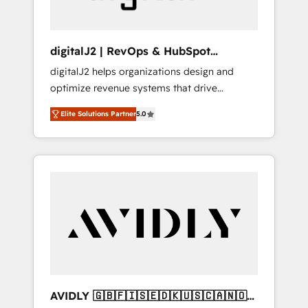
digitalJ2 | RevOps & HubSpot
Implementations
digitalJ2 helps organizations design and
optimize revenue systems that drive
scalable, predictable growth. As a triple-
Elite Solutions Partner
5.0
accredited HubSpot Solutions Partner, we
specialize in both strategic RevOps planning
and hands-on technical execution - building
the operational foundation companies need
to thrive. Industries we specialize in: -
Manufacturing - Healthcare - Financial
Services - Managed IT (MSP) - Franchises -
Professional Services - And more! How we
help: ✔️ Full HubSpot implementations and
portal optimization ✔️ Data migrations, CRM
architecture, and reporting foundations ✔️
AVIDLY 🇬🇧🇫🇮🇸🇪🇩🇰🇺🇸🇨🇦🇳🇴
Custom integrations and workflow