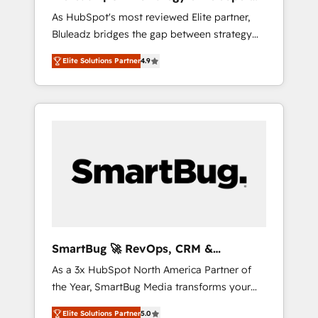
ら、GTMの見える化・自動化まで。全Hub統合
Implementation
As HubSpot's most reviewed Elite partner,
運用、データ品質設計、グループ横断のCRM統
Bluleadz bridges the gap between strategy
合に対応します。 2️⃣ AIエージェント組織構築
and execution. We don't just "set up tools" —
営業・マーケティング業務の一部をAIが自律実
Elite Solutions Partner
4.9
we install the GTM Operating System (GTM
行する組織への移行を設計・実装。Breeze・
OS) to align your leadership and engineer a
Claude等をHubSpotと連携させ、役割定義・運
portal that drives predictable revenue
用ルール・成果指標まで含めて設計します。 3️⃣
velocity. 🚀 GTM Strategy & Alignment
全社DX × AI推進のPMO伴走支援 複数部門をま
Workshops & Sprints: Identify "Valleys of
たぐDX×AI変革を、構想から実装・定着まで
Death" stalling growth. Fix your ICP, Math,
PMOとして主導。「設定の代行ではなく、設計
and Story to stop "accelerating a mess." ⚙️
の責任」を引き受け、部門横断の統合・浸透・
Elite Engineering & AI Scalable Architecture:
変革管理を実行します。 ▸ CMS戦略設計・構
Zero-technical-debt setup across all Hubs,
築：リード獲得・CVR・SEOを前提にした情報
validated by our 7 HubSpot Accreditations.
設計・導線設計・テンプレート設計をContent
AI-Powered RevOps: Breeze AI, custom AI
Hubで一体提供。 ▸ 既存CRM・MAからの移行
SmartBug 🚀 RevOps, CRM &
agents, and high-integrity migrations for total
支援：Salesforce・Marketo・Pardot等からの
Integration Experts
As a 3x HubSpot North America Partner of
reporting clarity. Security & Compliance: SOC
移行、カスタム設計、履歴データ移行と活用設
the Year, SmartBug Media transforms your
2 Type I and HIPAA attested for enterprise-
計まで。 ▸ AEO対応：ChatGPT・Perplexity等
customer lifecycle into a revenue engine. Our
grade data security. 🏆 Why Bluleadz? GTM
のAI検索からの流入・引用を前提にコンテンツ
Elite Solutions Partner
5.0