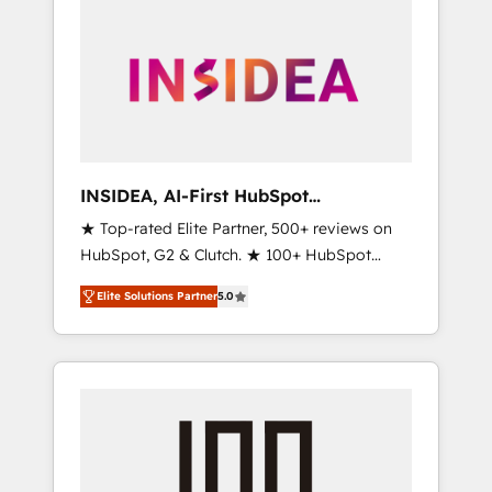
INSIDEA, AI-First HubSpot
Onboarding & RevOps
★ Top-rated Elite Partner, 500+ reviews on
HubSpot, G2 & Clutch. ★ 100+ HubSpot
Certified Experts & Trainers across the team
Elite Solutions Partner
5.0
★ 1,500+ implementations across five
continents ★ AI-First, RevOps-led,
Onboarding obsessed ★ Company of the
Year 2024/25 INSIDEA helps growing
companies turn HubSpot into a revenue
engine. We onboard your team, migrate your
data, and build AI-powered workflows that