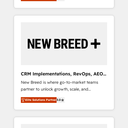
unified ecosystem includes specialized
OS Partner | 16+ Years Experience | 1,000+
とサイト構造を最適化。 🏆 なぜ100incを選ぶ
divisions Globalia (AI & Software) and Point
Five-Star Reviews
のか？ ✓ HubSpot Eliteパートナー認定 ✓
Success Media (Paid Media), making this the
HubSpotアワード受賞・HUGリーダー ✓
official home for all three brands. 🔄
ISO27001:2022 / ISO9001:2015 取得 ✓ 400社
Implementation & Integration - Seamless
以上の導入実績 ✓ HubSpot大百科 出版 CRM・
migrations and system integrations powered
AI活用に関するご相談、現状整理の壁打ちな
by Globalia’s technical development team. -
ど、構想段階からお気軽にお問い合わせくださ
19 HubSpot-certified trainers to drive
い。
platform adoption. 📈 Revenue Generation -
Full-funnel marketing and high-performance
advertising via Point Success Media. - Expert
CRM Implementations, RevOps, AEO
deployment of Breeze AI and custom agents
+ Web, Demand Gen
New Breed is where go-to-market teams
to automate growth. 🏆 Elite Excellence - 8
partner to unlock growth, scale, and
platform accreditations and deep HIPAA-
transformation. We help companies activate
compliance expertise. - A team of 250+
Elite Solutions Partner
5.0
HubSpot’s AI-powered customer platform
experts dedicated to your resilient growth.
and operationalize HubSpot’s Loop
Marketing framework through expert-led
services, smart agents, and purpose-built