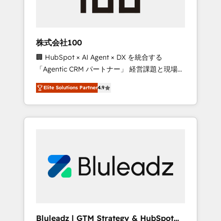
drive adoption from week one, in your time
zone. What we do ➤ Onboarding: Live in
weeks, with workflows built around your
business, not a template. ➤ Migration: Move
株式会社100
from any legacy CRM. Zero downtime, full
🏢 HubSpot × AI Agent × DX を統合する
data integrity. ➤ Implementation: Configure
「Agentic CRM パートナー」 経営課題と現場業
HubSpot to run your revenue process. Sales,
務をつなぐAIネイティブ・エージェンシーとし
marketing, and service wired together. ➤ AI
Elite Solutions Partner
4.9
て、HubSpot Eliteの実装力で顧客フロント業務
and Integrations: Layer Breeze AI, custom
を再設計します。 💡 100inc は何をする会社
agents, and APIs to remove manual work. ➤
か？ HubSpotを共通基盤に、AIエージェントを
Ongoing Management: Monthly tune-ups,
組み込んだ顧客フロント業務（マーケティン
feature rollouts, adoption coaching. Buying
グ・営業・CS）を組織全体で設計・実装する日
HubSpot, switching to it, or reviving a stale
本のAIネイティブ・エージェンシーです。事業
portal? We are built for the work.
部・グループ会社・部門が分立する組織で、デ
ータと業務プロセスのサイロ化を、CRMを軸と
した全社共通基盤に再構築します。意思決定
者・PMO・現場担当者に並走します。 1️⃣
HubSpot導入・活用支援 顧客データの一元化か
Bluleadz | GTM Strategy & HubSpot