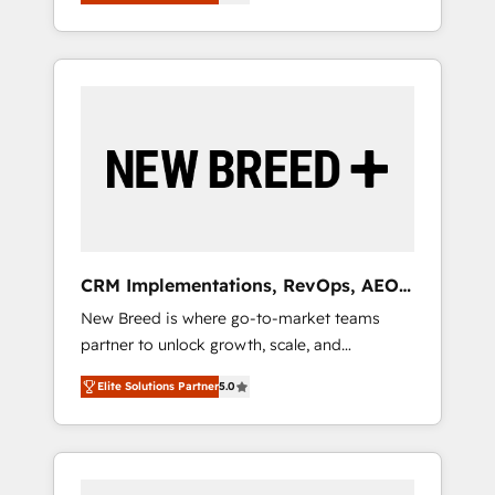
unified ecosystem includes specialized
OS Partner | 16+ Years Experience | 1,000+
とサイト構造を最適化。 🏆 なぜ100incを選ぶ
divisions Globalia (AI & Software) and Point
Five-Star Reviews
のか？ ✓ HubSpot Eliteパートナー認定 ✓
Success Media (Paid Media), making this the
HubSpotアワード受賞・HUGリーダー ✓
official home for all three brands. 🔄
ISO27001:2022 / ISO9001:2015 取得 ✓ 400社
Implementation & Integration - Seamless
以上の導入実績 ✓ HubSpot大百科 出版 CRM・
migrations and system integrations powered
AI活用に関するご相談、現状整理の壁打ちな
by Globalia’s technical development team. -
ど、構想段階からお気軽にお問い合わせくださ
19 HubSpot-certified trainers to drive
い。
platform adoption. 📈 Revenue Generation -
Full-funnel marketing and high-performance
advertising via Point Success Media. - Expert
CRM Implementations, RevOps, AEO
deployment of Breeze AI and custom agents
+ Web, Demand Gen
New Breed is where go-to-market teams
to automate growth. 🏆 Elite Excellence - 8
partner to unlock growth, scale, and
platform accreditations and deep HIPAA-
transformation. We help companies activate
compliance expertise. - A team of 250+
Elite Solutions Partner
5.0
HubSpot’s AI-powered customer platform
experts dedicated to your resilient growth.
and operationalize HubSpot’s Loop
Marketing framework through expert-led
services, smart agents, and purpose-built