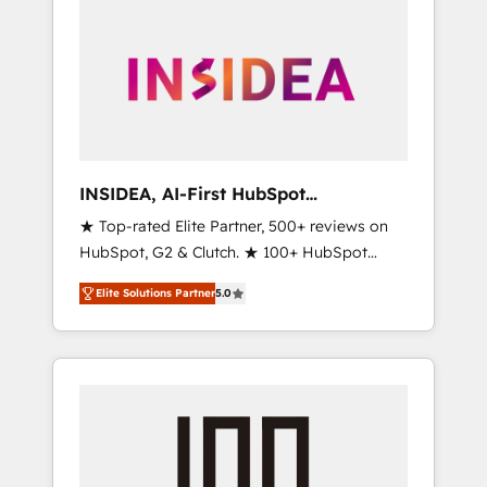
INSIDEA, AI-First HubSpot
Onboarding & RevOps
★ Top-rated Elite Partner, 500+ reviews on
HubSpot, G2 & Clutch. ★ 100+ HubSpot
Certified Experts & Trainers across the team
Elite Solutions Partner
5.0
★ 1,500+ implementations across five
continents ★ AI-First, RevOps-led,
Onboarding obsessed ★ Company of the
Year 2024/25 INSIDEA helps growing
companies turn HubSpot into a revenue
engine. We onboard your team, migrate your
data, and build AI-powered workflows that