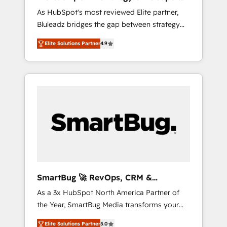
ら、GTMの見える化・自動化まで。全Hub統合
Implementation
As HubSpot's most reviewed Elite partner,
運用、データ品質設計、グループ横断のCRM統
Bluleadz bridges the gap between strategy
合に対応します。 2️⃣ AIエージェント組織構築
and execution. We don't just "set up tools" —
営業・マーケティング業務の一部をAIが自律実
Elite Solutions Partner
4.9
we install the GTM Operating System (GTM
行する組織への移行を設計・実装。Breeze・
OS) to align your leadership and engineer a
Claude等をHubSpotと連携させ、役割定義・運
portal that drives predictable revenue
用ルール・成果指標まで含めて設計します。 3️⃣
velocity. 🚀 GTM Strategy & Alignment
全社DX × AI推進のPMO伴走支援 複数部門をま
Workshops & Sprints: Identify "Valleys of
たぐDX×AI変革を、構想から実装・定着まで
Death" stalling growth. Fix your ICP, Math,
PMOとして主導。「設定の代行ではなく、設計
and Story to stop "accelerating a mess." ⚙️
の責任」を引き受け、部門横断の統合・浸透・
Elite Engineering & AI Scalable Architecture:
変革管理を実行します。 ▸ CMS戦略設計・構
Zero-technical-debt setup across all Hubs,
築：リード獲得・CVR・SEOを前提にした情報
validated by our 7 HubSpot Accreditations.
設計・導線設計・テンプレート設計をContent
AI-Powered RevOps: Breeze AI, custom AI
Hubで一体提供。 ▸ 既存CRM・MAからの移行
SmartBug 🚀 RevOps, CRM &
agents, and high-integrity migrations for total
支援：Salesforce・Marketo・Pardot等からの
Integration Experts
As a 3x HubSpot North America Partner of
reporting clarity. Security & Compliance: SOC
移行、カスタム設計、履歴データ移行と活用設
the Year, SmartBug Media transforms your
2 Type I and HIPAA attested for enterprise-
計まで。 ▸ AEO対応：ChatGPT・Perplexity等
customer lifecycle into a revenue engine. Our
grade data security. 🏆 Why Bluleadz? GTM
のAI検索からの流入・引用を前提にコンテンツ
Elite Solutions Partner
5.0