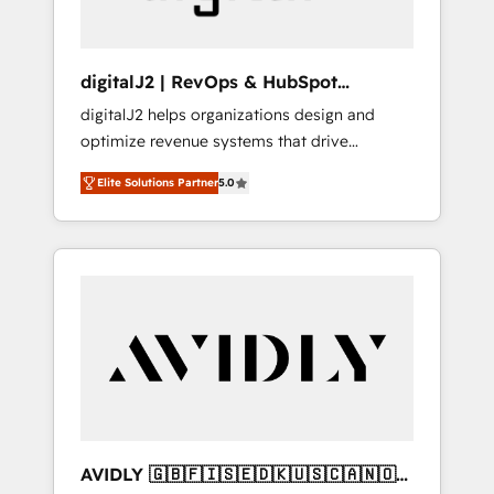
digitalJ2 | RevOps & HubSpot
Implementations
digitalJ2 helps organizations design and
optimize revenue systems that drive
scalable, predictable growth. As a triple-
Elite Solutions Partner
5.0
accredited HubSpot Solutions Partner, we
specialize in both strategic RevOps planning
and hands-on technical execution - building
the operational foundation companies need
to thrive. Industries we specialize in: -
Manufacturing - Healthcare - Financial
Services - Managed IT (MSP) - Franchises -
Professional Services - And more! How we
help: ✔️ Full HubSpot implementations and
portal optimization ✔️ Data migrations, CRM
architecture, and reporting foundations ✔️
AVIDLY 🇬🇧🇫🇮🇸🇪🇩🇰🇺🇸🇨🇦🇳🇴
Custom integrations and workflow