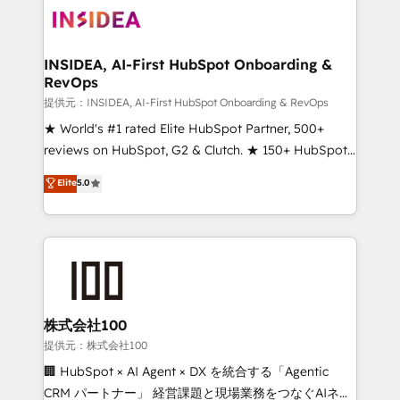
INSIDEA, AI-First HubSpot Onboarding &
RevOps
提供元：INSIDEA, AI-First HubSpot Onboarding & RevOps
★ World's #1 rated Elite HubSpot Partner, 500+
reviews on HubSpot, G2 & Clutch. ★ 150+ HubSpot
Certified Experts & Trainers across the team ★
Elite
5.0
1,500+ implementations across five continents ★ AI-
First, RevOps-led, Onboarding obsessed ★
Company of the Year 2024/25 INSIDEA helps
growing companies turn HubSpot into a revenue
engine. We onboard your team, migrate your data,
and build AI-powered workflows that drive adoption
from week one, in your time zone. What we do ➤
株式会社100
Onboarding: Live in weeks, with workflows built
提供元：株式会社100
around your business, not a template. ➤ Migration:
🏢 HubSpot × AI Agent × DX を統合する「Agentic
Move from any legacy CRM. Zero downtime, full data
CRM パートナー」 経営課題と現場業務をつなぐAIネイ