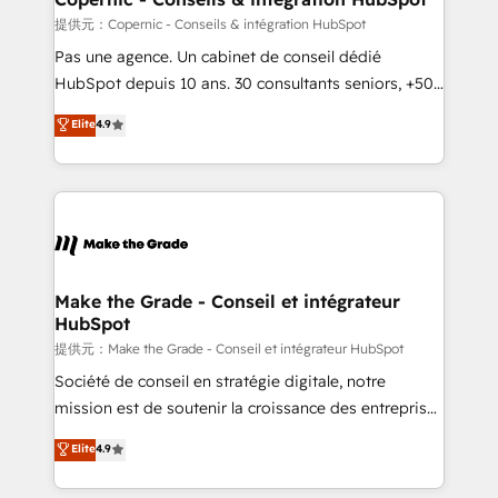
Set up, audit, and organize your HubSpot portal •
提供元：Copernic - Conseils & intégration HubSpot
Get your sales team fully using HubSpot • Track
Pas une agence. Un cabinet de conseil dédié
pipeline and revenue across the entire buyer journey
HubSpot depuis 10 ans. 30 consultants seniors, +500
• Build an in-house marketing team that drives
clients, un ROI mesurable. Notre mission : faire de
Elite
4.9
growth • Create content and videos that attract
HubSpot un vrai levier de performance pour votre
buyers • Use AI to scale smarter Our coaching-led
organisation. Cela passe par la compréhension de
approach works best for companies that are done
vos processus, la fiabilisation de vos données et
with outsourcing and ready to build something that
l'alignement de vos équipes — avant même d'ouvrir
lasts. So if you're ready to become the most trusted
la plateforme. Nos domaines d'intervention : -
voice in your market, let’s talk.
Intégration & paramétrage HubSpot - Migration CRM
& reprise de données - Stratégie RevOps &
Make the Grade - Conseil et intégrateur
HubSpot
alignement Marketing / Sales - Data, reporting &
tableaux de bord - Onboarding, audit &
提供元：Make the Grade - Conseil et intégrateur HubSpot
optimisation - Intégrations métiers (ERP, téléphonie,
Société de conseil en stratégie digitale, notre
e-commerce) - Formation & accompagnement au
mission est de soutenir la croissance des entreprises
changement Nous intervenons auprès des PME, ETI
B2B à travers l’acquisition de nouveaux clients,
Elite
4.9
et grandes entreprises en France et à l'international,
l'intégration CRM et le développement des revenus
dans des secteurs variés : SaaS, immobilier,
auprès de vos comptes existants. En France et à