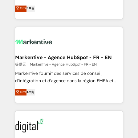
companies activate HubSpot’s AI-powered
expertise. - A team of 250+ experts dedicated to
Elite
5.0
customer platform and operationalize HubSpot’s
your resilient growth.
Loop Marketing framework through expert-led
services, smart agents, and purpose-built apps,
tailored to your business. Together, we unlock
results, fast. ⚙️CRM & RevOps: Align all Hubs to your
buyer journey for clean data, scalability, & reporting.
🎯Demand Gen & ABM: Drive pipeline with inbound,
Markentive - Agence HubSpot - FR - EN
ABM, AEO, SEO, & paid media. 👩‍💻Web Design:
提供元：Markentive - Agence HubSpot - FR - EN
Build high-performing websites with UX, messaging,
Markentive fournit des services de conseil,
& conversion strategy that drive results. 🤖AI
d'intégration et d'agence dans la région EMEA et
Strategy: Activate Breeze Agents, configure HubSpot
North America. Avec plus de 115 experts en
Elite
4.9
AI, & maximize AEO with tailored AI services. 🧩
marketing automation, Growth, Revops, CRM et
Integrations: Extend HubSpot with custom
webdesign. Markentive is both a consulting firm, a
integrations, hosting, & maintenance.
digital agency and an integrator. With over 115
experts in marketing automation, growth, revops,
CRM and webdesign (We focus on EMEA - USA
customers).