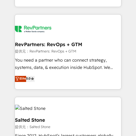
revenue maturity model - delivering the right
and 370+ specialists across EMEA, APAC and NAM,
improvements at the right time so operations
we de-risk complex CRM programmes and
evolve strategically and sustainably as the business
accelerate ROI across every HubSpot Hub. 🧭 From
grows.
multi-region migrations to AI-powered automation,
we turn complexity into clarity, human at global
scale. 🏆 HubSpot’s CEO called us “the partner of the
RevPartners: RevOps + GTM
future.” Others agree it is proof of trust built through
提供元：RevPartners: RevOps + GTM
measurable impact.
You need a partner who can connect strategy,
systems, data, & execution inside HubSpot. We
bridge the gap where most agencies fall short by
Elite
5.0
combining GTM strategy with technical execution to
solve the right problem with the right solution. As the
only firm in the world to hold Elite Partner
Accreditations with both HubSpot and Clay, our
clients gain a unique advantage in CRM architecture,
pipeline generation, data intelligence, and go-to-
Salted Stone
market execution. Why B2B Businesses Choose RP: -
提供元：Salted Stone
Secure: Soc2 compliant 🛡️ - Pricing: Implementations
Since 2012, HubSpot’s largest customers globally