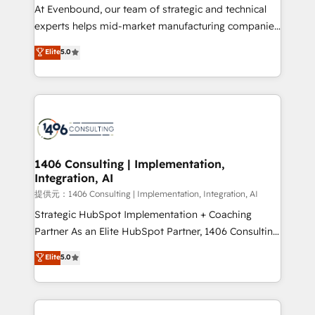
companies that divide their offer into 4
At Evenbound, our team of strategic and technical
Competence Centers: Smart Manufacturing,
experts helps mid-market manufacturing companies
Customer First, Enabling Technologies & Security.
achieve real growth. We specialize in delivering
Elite
5.0
The synergies generated by these integrations,
tailored solutions that drive results by leveraging
together with the combination of talents, skills,
HubSpot’s platform and data to fuel success.
solutions and services, have allowed the group to
Technical Solutions: - HubSpot Technical Consulting -
build an unrivaled offering portfolio on the market
HubSpot CRM Implementation - HubSpot
to accompany companies on their digital
Onboarding - Data Migration & Integrations -
transformation journey.
Technical Audit & Optimization Strategic Solutions: -
Revenue Operations - Inbound Marketing -
1406 Consulting | Implementation,
Integration, AI
Outbound Marketing - HubSpot CMS Website
Design & Development We empower our clients to
提供元：1406 Consulting | Implementation, Integration, AI
reach their full potential by providing transparent,
Strategic HubSpot Implementation + Coaching
relationship-driven support. With over 300 HubSpot
Partner As an Elite HubSpot Partner, 1406 Consulting
certifications and accreditations, we deliver both the
helps mid-market revenue teams transform how
Elite
5.0
technical know-how and strategic guidance you
they sell, market, and serve. We don't just build your
need to succeed.
HubSpot—we teach your team to own it, then stay
to help you keep winning. What We Do ⚙️ CRM