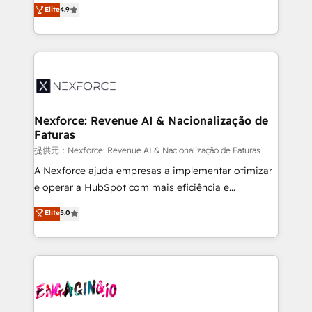
no tienen un problema de herramientas. Tienen un
Elite
4.9
partner, we know how important user adoption is.
problema de orden. Equipos desalineados, datos
That's why we have developed a step-by-step
dispersos y procesos que dependen de personas
implementation process that focuses on user
clave — no de sistemas. Eso frena el crecimiento,
adoption. We’re experts on connecting data,
aunque tengas buena tecnología y ganas de escalar.
technology and people with each other. Together we
⚙️ Grows ordena los procesos comerciales, alinea
strive for optimal customer processes and
marketing, ventas y servicio, e implementa HubSpot
experiences. Systony – We believe you can grow!
de forma que genera resultados reales desde las
Nexforce: Revenue AI & Nacionalização de
Faturas
primeras semanas — no meses. 🤝 No entregamos
proyectos y nos vamos. Nos quedamos como
提供元：Nexforce: Revenue AI & Nacionalização de Faturas
socios estratégicos, ayudando a sostener y escalar
A Nexforce ajuda empresas a implementar otimizar
lo que construimos juntos. Porque crecer sin orden
e operar a HubSpot com mais eficiência e
no es crecer — es solo moverse rápido. 🌎
previsibilidade de receita. Combinamos Revenue
Elite
5.0
Operamos en Colombia, Perú, México, Ecuador,
Operations (RevOps) e Inteligência Artificial para
Chile, Panamá, Bolivia, Argentina y República
estruturar processos integrar sistemas organizar
Dominicana — con experiencia real en educación,
dados e automatizar operações. O objetivo é
retail, salud, banca, bienes raíces, construcción y
transformar a HubSpot em um verdadeiro sistema
B2B. ✅ Crece con orden. Crece con Grows.
operacional de receita conectando equipes
tecnologia e dados em uma operação integrada.