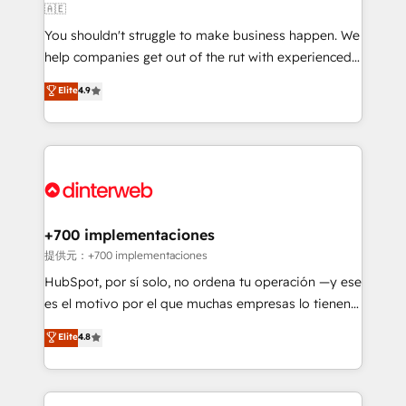
🇦🇪
agencies ⚙️ The strongest technical ability and
You shouldn't struggle to make business happen. We
integration capabilities 💼 Consultative, long-term
help companies get out of the rut with experienced,
partners who will embed ourselves into your
process-oriented teams implementing HubSpot
business, processes and systems 🏢 We specialise in
Elite
4.9
Marketing, Sales, Service, CMS and Operations Hub,
working with mid-market and enterprise
so selling and actually engaging with your customers
organisations, global organisations and those with
feels easy and pain-free. We are a top ranked
complex use cases 🏆 CRM Implementation,
HubSpot Elite Partner, winner of Rookie of the Year
Platform Enablement, Custom Integration and
and Customer First Awards, 4.9/5 rating in HubSpot
Onboarding Accredited 🔐 ISO27001 & ISO9001
Reviews and 4.9/5 rating in Clutch Reviews. Digifianz
Certified
helps the following industries: logistics & 3PL, home
+700 implementaciones
improvement & construction, branding and
提供元：+700 implementaciones
commercialization, real estate, health, education,
HubSpot, por sí solo, no ordena tu operación —y ese
SaaS, Software Dev & IT and consulting, make the
es el motivo por el que muchas empresas lo tienen y
most out of their HubSpot experience operating in
aun así no crecen. Suele ser un círculo: procesos que
Elite
4.8
the United States, EU, UAE, Mexico and Latin
no generan datos confiables, datos que no permiten
America. From casual user to super fan: make
decidir bien, y decisiones que no logran mejorar los
HubSpot an experience you LOVE!
procesos. Y así, vuelta tras vuelta, el negocio gira sin