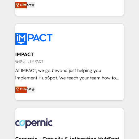
businesses. We go beyond implementation, shaping
Elite
4.9
the rare Advanced "Custom Integrations"
the strategy, processes, and teams that turn
Accreditation, securely sync data across... 🔄 any
HubSpot into a genuine growth engine. Named
apps, in any direction. Stuck on your old CRM..?
HubSpot's Global Partner of the Year in 2024,
Migrate | seamlessly off your old CRM onto a clean
consistently ranked among their top 5 partners
new HubSpot portal with Advanced Website and
worldwide, and with over 15 years in the ecosystem,
CRM Migrations using our in-house "HubScrub" Tool.
Huble has built a track record that speaks for itself.
One company, one operating model, delivering
IMPACT
across offices and consulting teams in the UK, USA,
提供元：IMPACT
Canada, Germany, France, Belgium, Singapore, and
At IMPACT, we go beyond just helping you
South Africa. Certified compliant with ISO/IEC
implement HubSpot. We teach your team how to
27001:2022 and ISO 9001:2015 across all seven
master it. As the creators of the Endless Customers
Elite
5.0
international offices and 175+ employees.
System™ (the next evolution of They Ask, You
Answer), we’re the only HubSpot partner built
entirely around coaching and training. That means
we don’t do the work for you; we help you build the
skills, processes, and internal team you need to
attract the right buyers, close deals faster, and grow
without outside dependencies. You’ll learn how to: •
Copernic - Conseils & intégration HubSpot