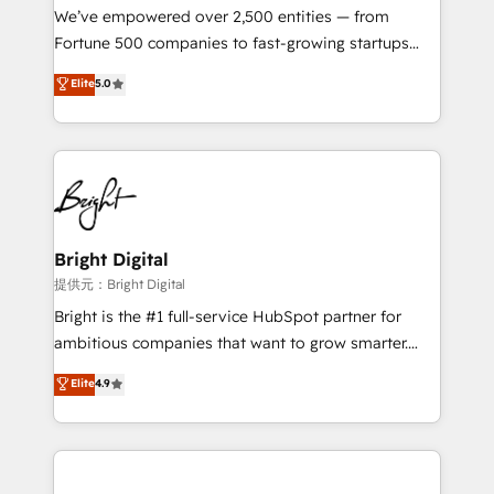
Marketing Enablement HubSpot Impact Award 🏆
We’ve empowered over 2,500 entities — from
2018 Website Design HubSpot Impact Award 🏆2017
Fortune 500 companies to fast-growing startups
Website Design HubSpot Impact Award 🏆2016
and nonprofits — to streamline operations, scale
Elite
5.0
Growth-Driven Design Agency of the Year 🏆2016
revenue, and unlock the full potential of HubSpot.
Sales Enablement HubSpot Impact Award 🏆2015
With deep technical and industry expertise, we fuse
Growth-Driven Design Agency of the Year 🏆2015
automation, integration, and AI innovation to deliver
Became the 5th Agency to reach Diamond 🏆2014
lasting impact. We specialize in: • Turnkey and end-
HubSpot COS Performance Award 🏆2014 HubSpot
to-end HubSpot implementations • Onboarding for
COS Design Award 🏆2013 HubSpot Marketplace
Sales, Service, Marketing & Content Hubs • AI voice
Provider of the Year 🏆2011 Became a HubSpot
and chat agents, predictive automation, and smart
Bright Digital
Partner 📆Founded in 1997
workflows • Salesforce + HubSpot integration •
提供元：Bright Digital
Website design and CMS development • ERP
Bright is the #1 full-service HubSpot partner for
integration: SAP, NetSuite, Microsoft Dynamics, … •
ambitious companies that want to grow smarter.
Data cleansing and CRM migration from any
From HubSpot onboarding, to training, from
Elite
4.9
platform • Client/member portals built on HubSpot •
developing a new website to lead generation and
CaterSuite for the catering industry • Custom and
digital marketing; we do it all (and with great
complex integrations: SAM.gov, GovWin,
results)! In short, our services include: - HubSpot
QuickBooks, PandaDoc, ClickUp, Shopify, Mapsly,
consultancy: onboarding, training, data migration -
WooCommerce, BuilderTrend, and more Experience