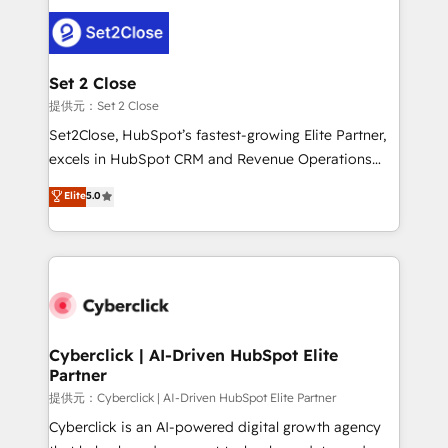
avanzar —un problema que tiene menos que ver con
el CRM y más con cómo opera la empresa por
debajo. Te acompañamos a ordenar tu operación
para que genere la información que necesitás para
Set 2 Close
decidir, y HubSpot por fin rinda de verdad. Lo
提供元：Set 2 Close
hacemos paso a paso, sin frenar tu operación, con la
Set2Close, HubSpot’s fastest-growing Elite Partner,
adopción que todos buscan y pocos logran. No es
excels in HubSpot CRM and Revenue Operations
teoría: somos Partner Elite con +700
(RevOps) services to boost B2B sales and growth.
Elite
5.0
implementaciones en LATAM. Imaginá HubSpot
As a top HubSpot Elite Partner, we specialize in
mostrándote dónde está tu próxima venta, no solo
custom HubSpot CRM solutions. Our experts design,
dónde quedó la última. Empecemos por el proceso
implement, and optimize systems to enhance user
que hoy más te frena, y de ahí, victorias
experience, functionality, and adoption across sales,
consecutivas, una tras otra.
marketing, and service teams. From setup to
refinement, we streamline workflows, improve lead
management, and speed up deal closures. With 500+
Cyberclick | AI-Driven HubSpot Elite
Partner
projects completed, our Agile approach ensures your
HubSpot CRM drives measurable results. Our
提供元：Cyberclick | AI-Driven HubSpot Elite Partner
RevOps services align your sales, marketing, and
Cyberclick is an AI-powered digital growth agency
customer success teams for peak performance. We