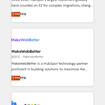
starting at $1,5k 💵 - Speed: Launch in 14 days ⚡ -
have counted on S2 for complex migrations, change
Global: 250 professionals across five continents 🌐 -
management, systems integration, and creative
Scale: Fastest tiering Elite HubSpot Partner 🪴 -
Elite
5.0
solutions that deliver measurable impact and
Sales Hub: More implementations than any other
transform brand experiences As one of the few full-
Partner 💻 - Migrations: We convert Salesforce
service creative agencies in the HubSpot
addicts to HubSpot evangelists 🧡 Don't hire a
ecosystem, we blend strategy, technology, & award-
marketing agency for an Ops problem. Don't hire a
winning design to build scalable, globally
technical agency for a growth problem. Hire a
regionalized HubSpot websites, integrated
partner built to solve both.
marketing campaigns, & RevOps frameworks that
MakeWebBetter
fuel long-term success We connect the entire
提供元：MakeWebBetter
customer lifecycle through seamless integrations,
MakeWebBetter is a HubSpot technology partner
ensure long-term adoption with change-
proficient in building solutions to maximize the
management programs, and align marketing, sales,
operational efficiency of HubSpot. The fastest-
Elite
4.9
and service to drive sustainable growth With 6 key
growing tech-enabler & facilitator, MakeWebBetter,
HubSpot accreditations and experience across
hands you the blend of HubSpot expertise &
hundreds of organizations in dozens of industries,
eminent solutions & integrations. Trust us to
there’s a good chance one of our globally integrated
streamline your HubSpot experience. 🚀HubSpot
teams has worked with clients just like you Let’s
Elite Partners with 10+ years of HubSpot experience