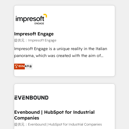
revenue potential by deeply integrating core
business systems, ERP, e-commerce platforms, and
beyond, with HubSpot, and layering Anthropic's
Claude AI across the processes that matter most.
From automating complex workflows to surfacing
Impresoft Engage
insights buried in data, we build intelligent systems
提供元：Impresoft Engage
that think, connect, and scale. Our approach goes
Impresoft Engage is a unique reality in the Italian
beyond configuration. We embed ourselves in our
panorama, which was created with the aim of
clients' operations, understand how their business
putting Customer Experience at the center by
Elite
4.9
actually runs, and architect solutions that make
creating digital environments capable of integrating
technology work harder — so their people don't
people, processes and data. We offer the best
have to. 900+ customers worldwide have trusted
digital solutions on the market, ranging from CRM
Periti to turn their data into diamonds. 💎
processes and technologies to digital strategy, from
marketing automation to online and offline sales
processes through Customer Service Management,
allowing companies to optimize processes and meet
Evenbound | HubSpot for Industrial
Companies
the needs of the customer. We are part of Impresoft
Group, a group of specialized and complementary
提供元：Evenbound | HubSpot for Industrial Companies