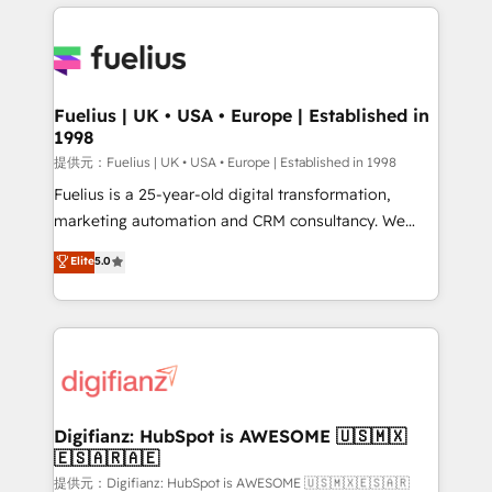
sure you can actually use it, build your website in
HubSpot or create an inbound marketing strategy
for you and execute it on HubSpot. We are on the
G-Cloud 14 CCS (Crown Commercial Service)
framework, meaning we've been accredited by
Fuelius | UK • USA • Europe | Established in
1998
HubSpot and vetted by the CCS, which means we
can support public sector companies as well the
提供元：Fuelius | UK • USA • Europe | Established in 1998
other ones listed in our profile. Our services: -
Fuelius is a 25-year-old digital transformation,
HubSpot implementation - HubSpot CMS website
marketing automation and CRM consultancy. We
build We can do lots of things. But everything we do
enable mid-market and enterprise clients to
Elite
5.0
is there for you to: - Grow revenue, and run your
maximise their return from digital and fuel their
business more efficiently - Build stronger
growth. We modernise platforms, streamline
relationships with customers - Make better
operations that are causing inefficiencies, improve
decisions with data - Find a new voice and reach
customer experiences, integrate systems, and
more people - Get the most out of your HubSpot
supercharge revenue operations Key services: • CRM
investment
Implementation • Systems Integration • Digital
Transformation / Web Development • RevOps &
Digifianz: HubSpot is AWESOME 🇺🇸🇲🇽
🇪🇸🇦🇷🇦🇪
Sales Consulting • Marketing Automation What
makes us different? 🚀 Top 0.5% of global HubSpot
提供元：Digifianz: HubSpot is AWESOME 🇺🇸🇲🇽🇪🇸🇦🇷