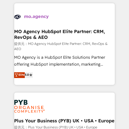
certifications, we are part of the most certified
extensive HubSpot, sales, marketing, service and
Canadian agencies, and we both hold Onboarding
integrations expertise to lead your team on their
Accreditations. Based in Canada (coast to coast), our
HubSpot journey, design and implement your
services are offered in both English & French.
processes and skilfully bring your revenue
infrastructure to life. Our collaborative approach
MO Agency HubSpot Elite Partner: CRM,
RevOps & AEO
keeps you in control whilst we plan and support the
route to your revenue goals. We have successfully
提供元：MO Agency HubSpot Elite Partner: CRM, RevOps &
AEO
supported over 500 organisations with HubSpot
MO Agency is a HubSpot Elite Solutions Partner
implementation, optimisation, training, and
offering HubSpot implementation, marketing
adoption assurance. Our tried and tested Roadmap
automation, CRM and RevOps consulting, data
methodology will ensure that you receive the best
Elite
5.0
architecture, sales enablement, lifecycle automation,
deployment experience possible. Whether you are
lead scoring and revenue reporting. HubSpot,
new to HubSpot or seeking to turn around a poor
Salesforce and integrated enterprise stacks. Digital
install, our team have the change management
Marketing, Answer Engine Optimisation, and
expertise to deliver the solutions you need.
Generative Engine Optimisation (AI Search),
HubSpot Content Hub, WordPress development,
B2B SEO, paid media, and content. We work with
Plus Your Business (PYB) UK • USA • Europe
enterprise and growth-led companies across
提供元：Plus Your Business (PYB) UK • USA • Europe