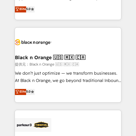
has been nothing short of extraordinary. Their years
DIGITALISIM, nous avons l'intime conviction que la
Elite
5.0
of experience and quality of skilled staff has earned
réussite des entreprises passe par l’innovation web,
them a trusted reputation within the HubSpot
le marketing digital, et la relation client ! C'est
ecosystem as a reliable partner capable of delivering
pourquoi, nos experts sont à la fois capables de
remarkable experiences for our most sophisticated
gérer votre projet de création de site internet, votre
clients.” - Brian Garvey, VP, Solutions Partner
référencement, votre stratégie digitale et le pilotage
Program, HubSpot.
et l'intégration d'HubSpot ! Les grandes phases d'un
projet HubSpot avec DIGITALISIM : 🧽 Nettoyage,
Black n Orange 🇺🇸 🇲🇽 🇨🇦
migration et intégration des bases de données. 🚀
提供元：Black n Orange 🇺🇸 🇲🇽 🇨🇦
Développement des interfaces avec vos logiciels
We don’t just optimize — we transform businesses.
métiers ⚙️ Configuration de la plateforme HubSpot
At Black n Orange, we go beyond traditional Inbound
📈 Configuration de rapports et tableaux de bord 🤝
Marketing with our exclusive methodologies:
Elite
5.0
Book Process & Guidelines utilisateurs 🎓
BOOMS and BOOST. Together, they form a powerful
Formations des utilisateurs
combination that has driven success for over 800
businesses worldwide. As Elite HubSpot Partners, we
specialize in crafting high-performance growth
strategies that integrate data-driven marketing,
automation, and revenue intelligence to help