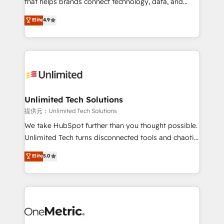
that helps brands connect technology, data, and
optimize the revenue lifecycle—lead generation to
creativity to achieve measurable results. Founded in
Elite
4.9
retention—by refining processes and eliminating
Barcelona and operating across Spain, LATAM, and
inefficiencies. Using HubSpot tools and data-driven
the UK, we support global companies in building
strategies, we create scalable solutions that
smarter marketing, sales, and customer success
maximize profitability and adapt to your goals.
strategies. As the only HubSpot Elite Partner in
Iberia (Spain & Portugal), we combine human insight
with intelligent automation to drive sustainable
growth. Our multidisciplinary team designs solutions
Unlimited Tech Solutions
that simplify complexity, boost performance, and
提供元：Unlimited Tech Solutions
turn innovation into real impact. 🌍 Highlights •
We take HubSpot further than you thought possible.
HubSpot Partner since 2012 • 2022 EMEA Impact
Unlimited Tech turns disconnected tools and chaotic
Award: Best Integration • 150+ successful HubSpot
processes into a seamless, high-performing revenue
Elite
5.0
projects • Clients in 30+ industries • Proprietary
engine. We combine RevOps strategy with deep
technology for integrations • Multilingual team:
technical execution to help teams scale faster—with
English, Spanish, Portuguese & Italian 👉 Grow
cleaner data, smarter automation, and more
smarter with AI and HubSpot.
predictable revenue. Specialties: · HubSpot
Implementation & Migration · Native & Custom
Integrations · Custom Development · CPQ & FSM ·