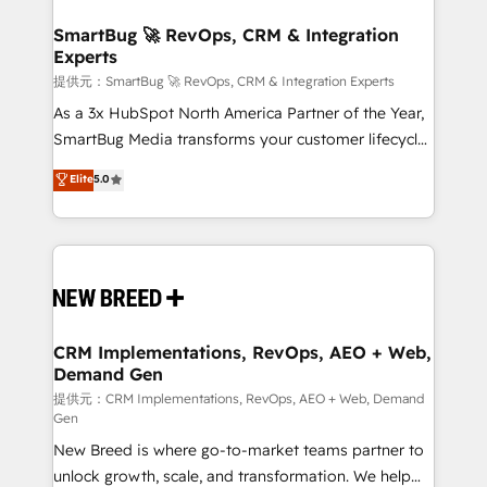
定の代行ではなく、設計の責任」を引き受け、部門横断
"accelerating a mess." ⚙️ Elite Engineering & AI
の統合・浸透・変革管理を実行します。 ▸ CMS戦略設
Scalable Architecture: Zero-technical-debt setup
SmartBug 🚀 RevOps, CRM & Integration
計・構築：リード獲得・CVR・SEOを前提にした情報設
Experts
across all Hubs, validated by our 7 HubSpot
計・導線設計・テンプレート設計をContent Hubで一体
Accreditations. AI-Powered RevOps: Breeze AI,
提供元：SmartBug 🚀 RevOps, CRM & Integration Experts
提供。 ▸ 既存CRM・MAからの移行支援：Salesforce・
custom AI agents, and high-integrity migrations for
As a 3x HubSpot North America Partner of the Year,
Marketo・Pardot等からの移行、カスタム設計、履歴
total reporting clarity. Security & Compliance: SOC 2
SmartBug Media transforms your customer lifecycle
データ移行と活用設計まで。 ▸ AEO対応：ChatGPT・
Type I and HIPAA attested for enterprise-grade data
into a revenue engine. Our unified ecosystem
Elite
5.0
Perplexity等のAI検索からの流入・引用を前提にコンテ
security. 🏆 Why Bluleadz? GTM OS Partner | 16+
includes specialized divisions Globalia (AI &
ンツとサイト構造を最適化。 🏆 なぜ100incを選ぶの
Years Experience | 1,000+ Five-Star Reviews
Software) and Point Success Media (Paid Media),
か？ ✓ HubSpot Eliteパートナー認定 ✓ HubSpotアワ
making this the official home for all three brands. 🔄
ード受賞・HUGリーダー ✓ ISO27001:2022 /
Implementation & Integration - Seamless migrations
ISO9001:2015 取得 ✓ 400社以上の導入実績 ✓
and system integrations powered by Globalia’s
HubSpot大百科 出版 CRM・AI活用に関するご相談、現
technical development team. - 19 HubSpot-certified
状整理の壁打ちなど、構想段階からお気軽にお問い合わ
trainers to drive platform adoption. 📈 Revenue
CRM Implementations, RevOps, AEO + Web,
せください。
Demand Gen
Generation - Full-funnel marketing and high-
performance advertising via Point Success Media. -
提供元：CRM Implementations, RevOps, AEO + Web, Demand
Gen
Expert deployment of Breeze AI and custom agents
New Breed is where go-to-market teams partner to
to automate growth. 🏆 Elite Excellence - 8 platform
unlock growth, scale, and transformation. We help
accreditations and deep HIPAA-compliance