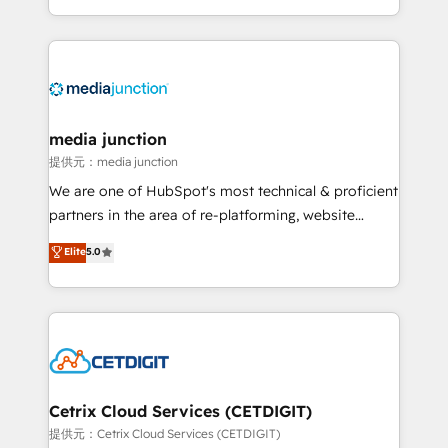
and customer success strategies, utilizing RevOps
methodologies. As Latin America's largest HubSpot
partner and a global leader in education market, we
offer unparalleled insights. Operating in five
countries—Brazil, UAE (Abu Dhabi/Dubai/Sharjah),
Mexico, USA, and Portugal—we've executed over a
media junction
hundred successful operations. Our approach,
提供元：media junction
rooted in RevOps principles, integrates analysis,
We are one of HubSpot's most technical & proficient
training, planning, and qualification. Leveraging
partners in the area of re-platforming, website
technology, data analytics, CRM optimization, and
design & development. We specialize in multi-hub
Elite
5.0
inbound marketing tactics, we focus on
implementations for mid-market & enterprise
understanding, nurturing, and converting leads.
companies. We are woman-owned, powered by
Partner with us to unlock your business's full
coffee, and we ❤️ dogs. We produce award-winning
potential and achieve sustained growth in today's
work for our clients. 🏆2023 Technical Expertise
competitive market.
Impact Award 🏆2022 Technical Expertise Impact
Award 🏆2022 Platform Migration Excellence Impact
Award 🏆2020 Elite Solutions Partner 🏆2019
Cetrix Cloud Services (CETDIGIT)
Integrations HubSpot Impact Award 🏆2019
提供元：Cetrix Cloud Services (CETDIGIT)