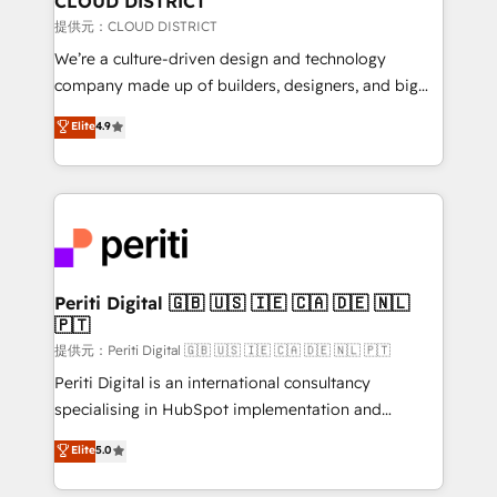
CLOUD DISTRICT
creativity. Our multicultural team works in Spanish,
提供元：CLOUD DISTRICT
Portuguese, and English to design scalable strategies
We’re a culture-driven design and technology
that drive measurable growth. 🌎 Highlights: • 10+
company made up of builders, designers, and big
years as a HubSpot partner. • 2023 Impact Awards:
thinkers. We blend strategy, design, and
Elite
4.9
Platform Migration Excellence. • Top 3 Partner of the
development—always fueled by curiosity—to turn
Year LATAM 2022, 2023, 2024, 2025. • Partner of the
ideas, opportunities, and challenges into meaningful
Year 2024. • Organizer of Aliados.ai (AI, marketing &
experiences. To us, technology is more than just
tech global congress). 👉 Ready to scale your
code; it’s about creating things that are useful, cool,
business with HubSpot? Let Cebra’s experts help
and—most importantly—simple. That’s why we lean
you grow faster, smarter, and with impact.
into bold ideas and shape them into thoughtful
products and strategies that actually make a
Periti Digital 🇬🇧 🇺🇸 🇮🇪 🇨🇦 🇩🇪 🇳🇱
🇵🇹
difference.
提供元：Periti Digital 🇬🇧 🇺🇸 🇮🇪 🇨🇦 🇩🇪 🇳🇱 🇵🇹
Periti Digital is an international consultancy
specialising in HubSpot implementation and
Antropic's Claude business transformation, with
Elite
5.0
offices in Dublin, Munich, Rotterdam, Lisbon, and
New York. We help organisations unlock their full