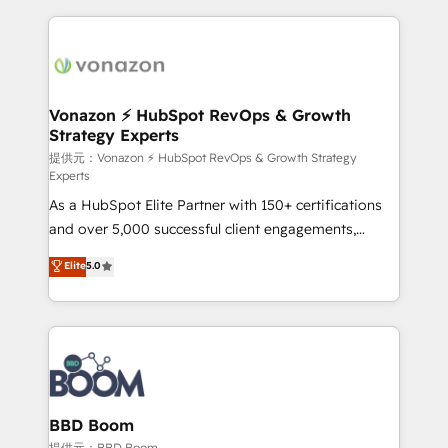
industrie, éducation, banque & assurance, transport
l'international, nous travaillons avec des ETI
& logistique.
ambitieuses, des grands groupes voulant aller au-
delà d’une simple transformation digitale et des
startups florissantes. Nos 3 grandes expertises sont :
➤ L’intégration de CRM et de méthodologie RevOps
Vonazon ⚡ HubSpot RevOps & Growth
Strategy Experts
pour aligner les équipes marketing, commerciales et
support client (data migration, synchronisation API,
提供元：Vonazon ⚡ HubSpot RevOps & Growth Strategy
Experts
audit et maintenance) ➤ La création de sites internet
As a HubSpot Elite Partner with 150+ certifications
de conversion qui transforment les visiteurs en
and over 5,000 successful client engagements,
opportunités d'affaires ➤ La mise en place de
Vonazon turns marketing complexity into
stratégies d'acquisition marketing (SEO, SEA,
Elite
5.0
measurable, scalable growth. From onboarding to
inbound, automatisation marketing, ABM, IA,
enterprise-grade campaigns, our in-house team
emailing) Informations clés : - 10 ans d'expérience -
builds scalable strategies that drive long-term
100+ intégrations CRM HubSpot réussies - 40
revenue. ⚙️ HubSpot Integration & Optimization •
experts conseil - 150 certifications HubSpot
Seamless CRM, CMS, and automation setup •
cumulées
Complex platform migrations and data cleanups •
Custom APIs and third-party integrations 📈 End-to-
BBD Boom
End Revenue Acceleration • Lifecycle marketing and
提供元：BBD Boom