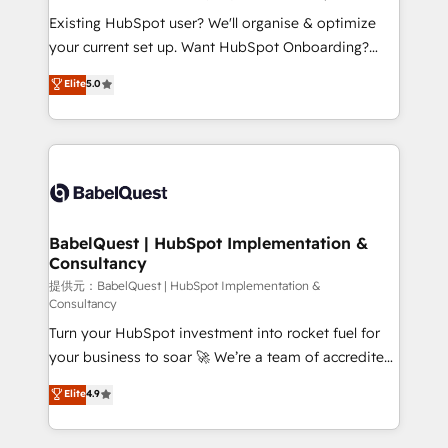
technology, professional services, financial services
Existing HubSpot user? We'll organise & optimize
and industrial sectors. Offices in Johannesburg, Cape
your current set up. Want HubSpot Onboarding?
Town and London. 500+ HubSpot CRM
We'll customise your CRM & automate your business
Elite
5.0
implementations delivered. AI visibility coverage
processes. Welcome to our Profile! We can help
across ChatGPT, Claude, Perplexity, Gemini and
with... • CRM implementation, reports & workflows,
Google AI Overviews. HubSpot Impact Award -
and team training • CRM migration: Salesforce,
Customer First HubSpot Impact Award - Integrations
Pipedrive, Dynamics etc • Technical projects inc.
Innovation HubSpot Impact Award - Platform
Custom API integrations & ERP systems inc. SAP and
Migration Excellence HubSpot Impact Award -
Netsuite A little about us... • Boutique 'Elite' Team (12
Platform Excellence 35+ full-time HubSpot
super skilled members) • 150+ Clients for Sales Hub,
BabelQuest | HubSpot Implementation &
professionals.
Consultancy
Marketing Hub, Service Hub, Data Hub and Website
(CMS) • ISO/IEC 27001:2022, ISO 9001:2015 and
提供元：BabelQuest | HubSpot Implementation &
Consultancy
now... ISO 42001: 2023 certified • Exclusive AI
Turn your HubSpot investment into rocket fuel for
'GuardHub' governance framework, based on ISO
your business to soar 🚀 We’re a team of accredited
42001 - helping you 'organise complexity' 𝗥𝗲𝗮𝗱𝘆
HubSpot experts ready to help you. We can
𝗳𝗼𝗿 𝘁𝗵𝗲 𝗻𝗲𝘅𝘁 𝘀𝘁𝗲𝗽? Click the 👈 '𝗖𝗼𝗻𝘁𝗮𝗰𝘁
Elite
4.9
implement the platform into complex business
𝗯𝘂𝘀𝗶𝗻𝗲𝘀𝘀' button to get in touch (𝘸𝘦'𝘳𝘦 𝘴𝘶𝘱𝘦𝘳
environments, optimise what you've got and make
𝘳𝘦𝘴𝘱𝘰𝘯𝘴𝘪𝘷𝘦)