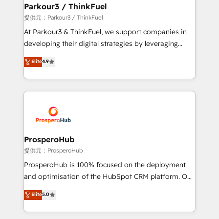
companies scale faster and smarter. 🔹 BOOMS:
Parkour3 / ThinkFuel
Demand generation for all your buyers With BOOMS,
提供元：Parkour3 / ThinkFuel
you invest in 100% of your buyers, accelerating your
At Parkour3 & ThinkFuel, we support companies in
growth and positioning yourself as an undisputed
developing their digital strategies by leveraging
leader. 🔹 BOOST: Optimize your digital
technologies and automating their marketing and
Elite
4.9
transformation process A methodology designed to
sales processes to generate growth. Our offer spans
implement HubSpot effectively and optimize your
from Strategy to Operations. We specialize in CRM
digital processes. 🔹 Trusted by Industry Leaders
onboarding and implementation, web design, sales
With an average rating of 4.9/5 and a proven track
& marketing automation, and digital marketing. With
record of business transformation, our growth-first
extensive experience working with tech companies
approach has helped brands dominate their
and manufacturers since 2002, we are committed to
markets.
empowering our clients and developing their
ProsperoHub
autonomy. Get to grips with HubSpot through
提供元：ProsperoHub
guided implementation and seamless integration of
ProsperoHub is 100% focused on the deployment
the CRM platform into your digital ecosystem. Would
and optimisation of the HubSpot CRM platform. Our
you like support in deploying your inbound
highly experienced team of solutions experts will
Elite
5.0
marketing strategy? We'll provide support tailored
ensure that you achieve maximum adoption and
to your needs and sales objectives. With 125+
ROI from your HubSpot investment. Use our