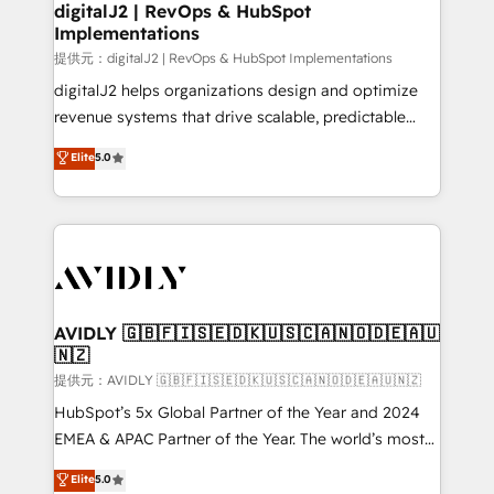
digitalJ2 | RevOps & HubSpot
Implementations
提供元：digitalJ2 | RevOps & HubSpot Implementations
digitalJ2 helps organizations design and optimize
revenue systems that drive scalable, predictable
growth. As a triple-accredited HubSpot Solutions
Elite
5.0
Partner, we specialize in both strategic RevOps
planning and hands-on technical execution - building
the operational foundation companies need to
thrive. Industries we specialize in: - Manufacturing -
Healthcare - Financial Services - Managed IT (MSP) -
Franchises - Professional Services - And more! How
we help: ✔️ Full HubSpot implementations and portal
AVIDLY 🇬🇧🇫🇮🇸🇪🇩🇰🇺🇸🇨🇦🇳🇴🇩🇪🇦🇺
🇳🇿
optimization ✔️ Data migrations, CRM architecture,
and reporting foundations ✔️ Custom integrations
提供元：AVIDLY 🇬🇧🇫🇮🇸🇪🇩🇰🇺🇸🇨🇦🇳🇴🇩🇪🇦🇺🇳🇿
and workflow automation ✔️ User adoption
HubSpot’s 5x Global Partner of the Year and 2024
programs, training, and enablement Through project-
EMEA & APAC Partner of the Year. The world’s most
based engagements and ongoing RevOps
experienced and fully accredited HubSpot Solutions
Elite
5.0
partnerships, we guide organizations through the
Partner. 🚀 With 2,750+ HubSpot projects delivered