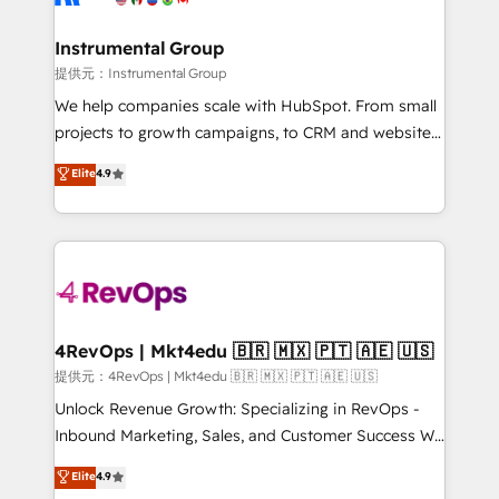
explore whether S2 is the partner you’ve been
🤝HubSpot Premier Integration partner 🤝Google
looking for...and get your next big initiative moving!
Premier Partner 2023 🌟5 HubSpot Accreditations 🌟
Instrumental Group
Won HubSpot Theme Challenge 2021 🌟INBOUND’19
提供元：Instrumental Group
HubSpot Rising Star Why us? Harnessing the full
We help companies scale with HubSpot. From small
potential of the powerful HubSpot CRM. ✔️A team of
projects to growth campaigns, to CRM and websites.
HubSpot experts backed by over 10+ years of
Hire an agency that's experienced in every inch of
Elite
4.9
HubSpot experience ✔️Flexible pricing models —
HubSpot and willing to work hand-in-hand with your
Hourly-fee (assigned one Dedicated HubSpot
team to simplify the complex and build a better
Admin); Monthly-fee (HubSpot Admin + Project
experience for your team and customers.
Manager); and Fixed Project Cost (as per
requirement). ✔️Helped over 25,000+ customers so
far with our HubSpot solutions. ✔️Bespoke apps &
on-demand bundle services. Connect with us today!
4RevOps | Mkt4edu 🇧🇷 🇲🇽 🇵🇹 🇦🇪 🇺🇸
提供元：4RevOps | Mkt4edu 🇧🇷 🇲🇽 🇵🇹 🇦🇪 🇺🇸
Unlock Revenue Growth: Specializing in RevOps -
Inbound Marketing, Sales, and Customer Success We
specialize in driving revenue growth for companies
Elite
4.9
across industries through tailored marketing, sales,