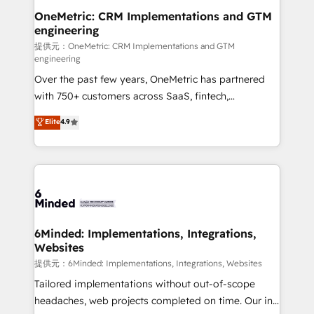
Reporting & Analytics · GTM Architecture · Sales &
OneMetric: CRM Implementations and GTM
engineering
Marketing Enablement If you’re ready to elevate
HubSpot from “just your CRM” to your growth
提供元：OneMetric: CRM Implementations and GTM
engineering
infrastructure—let’s talk.
Over the past few years, OneMetric has partnered
with 750+ customers across SaaS, fintech,
healthcare, real estate, and other industries. With
Elite
4.9
150+ HubSpot-certified experts, we deliver scalable
solutions to complex GTM and RevOps challenges.
Our Expertise 🔹 Onboarding & Implementation:
Accredited HubSpot Partner, ensuring smooth setup
tailored to your GTM motion. 🔹 Migrations:
Accredited HubSpot Partner, ensuring migration
from other CRMs to HubSpot without data loss or
6Minded: Implementations, Integrations,
Websites
downtime. 🔹 RevOps Strategy: Align teams,
processes, and data to drive revenue efficiency. 🔹
提供元：6Minded: Implementations, Integrations, Websites
Integrations: Connect HubSpot with your tech stack
Tailored implementations without out-of-scope
for better adoption. 🔹 Custom Solutions: Build
headaches, web projects completed on time. Our in-