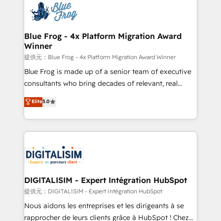
team of 25+ experts Contact us today to help you
Implementation partner, we provide expertise to
get more from your investment in HubSpot.
drive your business forward. Since 2015 we are fully
www.bbdboom.com
dedicated to HubSpot and with an experienced
Blue Frog - 4x Platform Migration Award
Winner
team (50+), we work with reputable companies in
B2B sectors such as manufacturing, SaaS and
提供元：Blue Frog - 4x Platform Migration Award Winner
business services. We prepare a customized
Blue Frog is made up of a senior team of executive
business case that demonstrates the value and
consultants who bring decades of relevant, real
impact of your digital transformation, including a
world experience to our client engagements. "Blue
Elite
5.0
detailed financial rationale with a focus on ROI and
Frog is a top, trusted partner in HubSpot's
TCO. As a trusted extension of your team, we
ecosystem for a reason. Their team brings over a
believe in the power of partnership. Together, we
decade of experience to the table, along with deep
embark on a transformational journey that sets your
knowledge of the HubSpot platform and strategies
business up for long-term success. Unlock your
for driving growth. They are committed to helping
business. If not now, when?
our customers grow and finding solutions that fit
their unique business needs. We are thrilled to have
DIGITALISIM - Expert Intégration HubSpot
Blue Frog in the HubSpot ecosystem leading the
提供元：DIGITALISIM - Expert Intégration HubSpot
way for customers!" - Yamini Rangan, CEO of
Nous aidons les entreprises et les dirigeants à se
HubSpot “Our experience with the team at Blue Frog
rapprocher de leurs clients grâce à HubSpot ! Chez