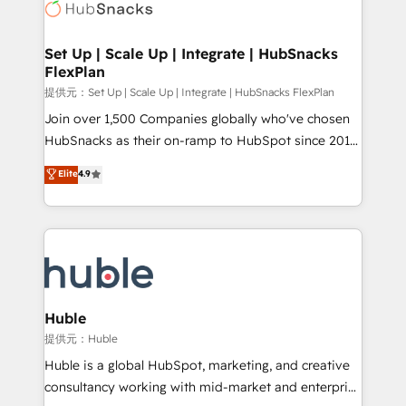
HubSpot development: websites, custom modules,
the difference — reach out to see how AI + HubSpot
integrations - Marketing & sales solutions: digital
can transform your business.
marketing, advertising, campaigns, content and
Set Up | Scale Up | Integrate | HubSnacks
FlexPlan
design We connect people, data and technology to
improve customer experiences. With our bright
提供元：Set Up | Scale Up | Integrate | HubSnacks FlexPlan
people, exciting ideas and can-do mentality, we
Join over 1,500 Companies globally who've chosen
ensure revenue growth on a daily basis. So tell us
HubSnacks as their on-ramp to HubSpot since 2014
your challenge; our passionate and growth driven
Simple pay-as-you-go plans that accelerate value...
Elite
4.9
team of 100+ experts is ready for you! Driving digital
1️⃣ Set Up | Onboarding New or Check-fixing existing
growth | www.brightdigital.com
HubSpot portals 2️⃣ Scale Up | 100% HubSpot Task
Execution... Global 24/7 ... All Experts 3️⃣ Integrate |
your entire Tech Stack with Custom Integrations
Slash months from your API Integration project... ⬅️
Click "Contact Business" ⬅️ to access 150+ Kickstart
Integration templates that put HubSpot in the center
Huble
of your tech stack, syncing... 🛍️ Shopify or
提供元：Huble
WooCommerce 💲 Stripe or Paypal 💰 Sage or
Huble is a global HubSpot, marketing, and creative
Netsuite 🤖 Google or Microsoft ✍️ DocuSign or
consultancy working with mid-market and enterprise
PandaDoc 🌐 Avalara or Quaderno HubSnacks holds