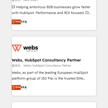
pipeline growth programs • Sales enablement tools
💥 Helping ambitious B2B businesses grow faster
and CRM optimization • Retention strategies with
with HubSpot. Performance and ROI focused. 💥
customer journey mapping 🏅 Elite-Level HubSpot
BBD Boom is the HubSpot partner that can help you
Elite
5.0
Execution • 750+ onboardings and 2,000+
to HubSpot Better. We work with your teams to
implementations • Deep expertise across marketing,
solve all your HubSpot challenges and improve user
sales, and service hubs • Built-in flexibility for
adoption, sales process and marketing results.
startups to global brands
Services 📚 Onboarding your team to HubSpot for
the first time 🔧 Designing and optimising your
HubSpot set-up for better results 🌐 Website design
and build using HubSpot 🔌 Integrating HubSpot
Webs, HubSpot Consultancy Partner
with other systems 🎓 Training your teams to be
提供元：Webs, HubSpot Consultancy Partner
HubSpot pros 📊 Lead generation services using
Webs, as part of the leading European HubSpot
HubSpot Why us? - SIX HubSpot Accreditations -
platform group of 150 Fte, is the trusted Elite
awarded by HubSpot after a rigorous process for
HubSpot CRM Partner offering you a roadmap on
Elite
4.8
CRM, Solutions Architecture, Onboarding , Data
maximizing EBITDA and achieving Commercial
Migration, Custom Integration & Platform
Excellence. With our targeted processes, we
Enablement -Onboarded over 500 businesses to
strengthen your digital transformation and minimize
HubSpot -Top 1% of partners worldwide -In-house
costs. As HubSpot's Advanced Accredited CRM