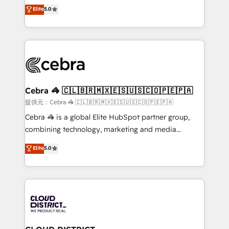
tailored apps, workflows, and configurations. We are
house team of certified CRM architects, experts,
Elite
5.0
SOC 2 Type II and ISO 27001 certified, reinforcing
developers, designers, and marketers handles all
our commitment to data security and compliance. At
aspects of your HubSpot. ✨ 400+ global clients ✨
OneMetric, we help revenue teams focus on the
100+ seamless migrations from 15+ different CRMs
OneMetric that matters most: revenue.
✨ 100,000+ hours in HubSpot projects, 75+ full Hub
implementations, and 5,000+ pages ✨ CS: Clients
generating 7-digit MRR from inbound campaigns ✨
CS: 245% organic growth & +751% new visitors for a
Cebra 🦓 🇨🇱🇧🇷🇲🇽🇪🇸🇺🇸🇨🇴🇵🇪🇵🇦
full-funnel HubSpot project ✨ CS: 415% conversion
提供元：Cebra 🦓 🇨🇱🇧🇷🇲🇽🇪🇸🇺🇸🇨🇴🇵🇪🇵🇦
boost with a new HubSpot site Recognized leaders:
Cebra 🦓 is a global Elite HubSpot partner group,
🏆 HubSpot Platform Migration Impact Award 🏆
combining technology, marketing and media
Clutch HubSpot Global Leader 🏆 Finalist: HubSpot
expertise across Latin America and Southern
Elite
5.0
Inbound Campaign of the Year 🏆 Gold AVA Digital
Europe, with teams across 7 countries. Born in Chile,
Award for Best Website 🌟 Accreditations: CRM
we combine local insight with international reach to
Implementation, HubSpot Content Experience, CRM
help businesses grow through technology, creativity,
Data Migration & Custom Integration
AI and strategy. For over 12 years, we’ve delivered
500+ HubSpot implementations, building end-to-
end solutions that integrate CRM, AI automation,
inbound and loop marketing, content, and digital