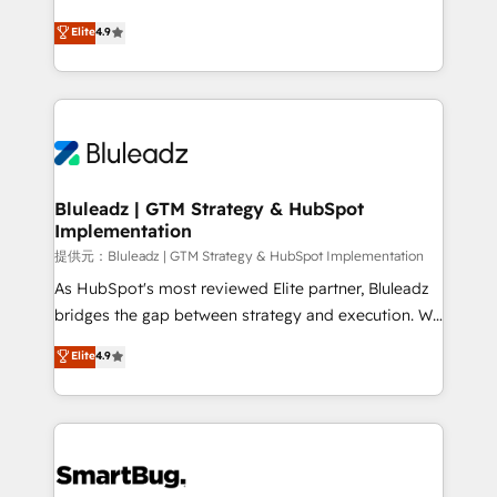
integrity. ➤ Implementation: Configure HubSpot to
ティブ・エージェンシーとして、HubSpot Eliteの実装
Elite
4.9
run your revenue process. Sales, marketing, and
力で顧客フロント業務を再設計します。 💡 100inc は何
service wired together. ➤ AI and Integrations: Layer
をする会社か？ HubSpotを共通基盤に、AIエージェン
Breeze AI, custom agents, and APIs to remove
トを組み込んだ顧客フロント業務（マーケティング・営
manual work. ➤ Ongoing Management: Monthly
業・CS）を組織全体で設計・実装する日本のAIネイテ
tune-ups, feature rollouts, adoption coaching. Buying
ィブ・エージェンシーです。事業部・グループ会社・部
HubSpot, switching to it, or reviving a stale portal?
門が分立する組織で、データと業務プロセスのサイロ化
We are built for the work.
を、CRMを軸とした全社共通基盤に再構築します。意
Bluleadz | GTM Strategy & HubSpot
Implementation
思決定者・PMO・現場担当者に並走します。 1️⃣
HubSpot導入・活用支援 顧客データの一元化から、
提供元：Bluleadz | GTM Strategy & HubSpot Implementation
GTMの見える化・自動化まで。全Hub統合運用、デー
As HubSpot's most reviewed Elite partner, Bluleadz
タ品質設計、グループ横断のCRM統合に対応します。
bridges the gap between strategy and execution. We
2️⃣ AIエージェント組織構築 営業・マーケティング業務
don't just "set up tools" — we install the GTM
Elite
4.9
の一部をAIが自律実行する組織への移行を設計・実装。
Operating System (GTM OS) to align your leadership
Breeze・Claude等をHubSpotと連携させ、役割定義・
and engineer a portal that drives predictable
運用ルール・成果指標まで含めて設計します。 3️⃣ 全社
revenue velocity. 🚀 GTM Strategy & Alignment
DX × AI推進のPMO伴走支援 複数部門をまたぐDX×AI変
Workshops & Sprints: Identify "Valleys of Death"
革を、構想から実装・定着までPMOとして主導。「設
stalling growth. Fix your ICP, Math, and Story to stop