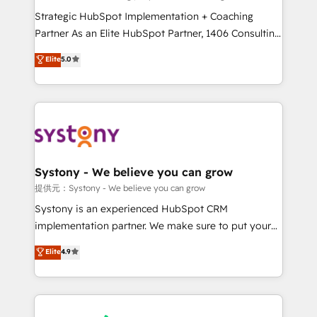
reach their full potential by providing transparent,
Strategic HubSpot Implementation + Coaching
relationship-driven support. With over 300 HubSpot
Partner As an Elite HubSpot Partner, 1406 Consulting
certifications and accreditations, we deliver both the
helps mid-market revenue teams transform how
Elite
5.0
technical know-how and strategic guidance you
they sell, market, and serve. We don't just build your
need to succeed.
HubSpot—we teach your team to own it, then stay
to help you keep winning. What We Do ⚙️ CRM
Implementations across Marketing, Sales, Service,
Data & Content 📈 Sales & Marketing Alignment +
Revenue Team Enablement 🤖 Breeze AI & Custom
Agent Creation 🔄 Custom Integrations & Data
Systony - We believe you can grow
Migration Why 1406 We become part of your team.
提供元：Systony - We believe you can grow
Your team learns while we build. We fix what others
Systony is an experienced HubSpot CRM
broke. Built for mid-market reality—practical
implementation partner. We make sure to put your
solutions that work with your actual headcount and
organization's needs and goals first and think along
Elite
4.9
constraints. By the Numbers 🏆 Top 1% of all
with your organization. We are only satisfied once
HubSpot partners 🔄 Top 5% globally in client
you are too. Why Systony? - 20+ years of
retention 📅 8+ years of consistent results since 2017
experience with CRM, Marketing, Sales & Service
Who We Serve Revenue teams, marketing leaders,
implementations - 500+ successful onboardings -