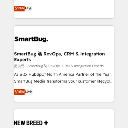
2️⃣ AIエージェント組織構築 営業・マーケティング業務
don't just "set up tools" — we install the GTM
Elite
4.9
の一部をAIが自律実行する組織への移行を設計・実装。
Operating System (GTM OS) to align your leadership
Breeze・Claude等をHubSpotと連携させ、役割定義・
and engineer a portal that drives predictable
運用ルール・成果指標まで含めて設計します。 3️⃣ 全社
revenue velocity. 🚀 GTM Strategy & Alignment
DX × AI推進のPMO伴走支援 複数部門をまたぐDX×AI変
Workshops & Sprints: Identify "Valleys of Death"
革を、構想から実装・定着までPMOとして主導。「設
stalling growth. Fix your ICP, Math, and Story to stop
定の代行ではなく、設計の責任」を引き受け、部門横断
"accelerating a mess." ⚙️ Elite Engineering & AI
の統合・浸透・変革管理を実行します。 ▸ CMS戦略設
Scalable Architecture: Zero-technical-debt setup
SmartBug 🚀 RevOps, CRM & Integration
計・構築：リード獲得・CVR・SEOを前提にした情報設
Experts
across all Hubs, validated by our 7 HubSpot
計・導線設計・テンプレート設計をContent Hubで一体
Accreditations. AI-Powered RevOps: Breeze AI,
提供元：SmartBug 🚀 RevOps, CRM & Integration Experts
提供。 ▸ 既存CRM・MAからの移行支援：Salesforce・
custom AI agents, and high-integrity migrations for
As a 3x HubSpot North America Partner of the Year,
Marketo・Pardot等からの移行、カスタム設計、履歴
total reporting clarity. Security & Compliance: SOC 2
SmartBug Media transforms your customer lifecycle
データ移行と活用設計まで。 ▸ AEO対応：ChatGPT・
Type II and HIPAA attested for enterprise-grade data
into a revenue engine. Our unified ecosystem
Elite
5.0
Perplexity等のAI検索からの流入・引用を前提にコンテ
security. 🏆 Why Bluleadz? GTM OS Partner | 16+
includes specialized divisions Globalia (AI &
ンツとサイト構造を最適化。 🏆 なぜ100incを選ぶの
Years Experience | 1,000+ Five-Star Reviews
Software) and Point Success Media (Paid Media),
か？ ✓ HubSpot Eliteパートナー認定 ✓ HubSpotアワ
making this the official home for all three brands. 🔄
ード受賞・HUGリーダー ✓ ISO27001:2022 /
Implementation & Integration - Seamless migrations
ISO9001:2015 取得 ✓ 400社以上の導入実績 ✓
and system integrations powered by Globalia’s
HubSpot大百科 出版 CRM・AI活用に関するご相談、現