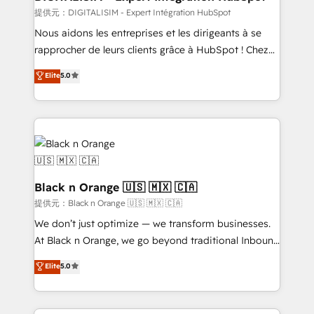
team (50+), we work with reputable companies in
提供元：DIGITALISIM - Expert Intégration HubSpot
B2B sectors such as manufacturing, SaaS and
Nous aidons les entreprises et les dirigeants à se
business services. We prepare a customized
rapprocher de leurs clients grâce à HubSpot ! Chez
business case that demonstrates the value and
DIGITALISIM, nous avons l'intime conviction que la
Elite
5.0
impact of your digital transformation, including a
réussite des entreprises passe par l’innovation web,
detailed financial rationale with a focus on ROI and
le marketing digital, et la relation client ! C'est
TCO. As a trusted extension of your team, we
pourquoi, nos experts sont à la fois capables de
believe in the power of partnership. Together, we
gérer votre projet de création de site internet, votre
embark on a transformational journey that sets your
référencement, votre stratégie digitale et le pilotage
business up for long-term success. Unlock your
et l'intégration d'HubSpot ! Les grandes phases d'un
business. If not now, when?
projet HubSpot avec DIGITALISIM : 🧽 Nettoyage,
Black n Orange 🇺🇸 🇲🇽 🇨🇦
migration et intégration des bases de données. 🚀
提供元：Black n Orange 🇺🇸 🇲🇽 🇨🇦
Développement des interfaces avec vos logiciels
We don’t just optimize — we transform businesses.
métiers ⚙️ Configuration de la plateforme HubSpot
At Black n Orange, we go beyond traditional Inbound
📈 Configuration de rapports et tableaux de bord 🤝
Marketing with our exclusive methodologies:
Elite
5.0
Book Process & Guidelines utilisateurs 🎓
BOOMS and BOOST. Together, they form a powerful
Formations des utilisateurs
combination that has driven success for over 800
businesses worldwide. As Elite HubSpot Partners, we