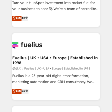
Turn your HubSpot investment into rocket fuel for
𝗳𝗼𝗿 𝘁𝗵𝗲 𝗻𝗲𝘅𝘁 𝘀𝘁𝗲𝗽? Click the 👈 '𝗖𝗼𝗻𝘁𝗮𝗰𝘁
your business to soar 🚀 We’re a team of accredited
𝗯𝘂𝘀𝗶𝗻𝗲𝘀𝘀' button to get in touch (𝘸𝘦'𝘳𝘦 𝘴𝘶𝘱𝘦𝘳
HubSpot experts ready to help you. We can
𝘳𝘦𝘴𝘱𝘰𝘯𝘴𝘪𝘷𝘦)
Elite
4.9
implement the platform into complex business
environments, optimise what you've got and make
sure you can actually use it, build your website in
HubSpot or create an inbound marketing strategy
for you and execute it on HubSpot. We are on the
G-Cloud 14 CCS (Crown Commercial Service)
framework, meaning we've been accredited by
Fuelius | UK • USA • Europe | Established in
1998
HubSpot and vetted by the CCS, which means we
can support public sector companies as well the
提供元：Fuelius | UK • USA • Europe | Established in 1998
other ones listed in our profile. Our services: -
Fuelius is a 25-year-old digital transformation,
HubSpot implementation - HubSpot CMS website
marketing automation and CRM consultancy. We
build We can do lots of things. But everything we do
enable mid-market and enterprise clients to
Elite
5.0
is there for you to: - Grow revenue, and run your
maximise their return from digital and fuel their
business more efficiently - Build stronger
growth. We modernise platforms, streamline
relationships with customers - Make better
operations that are causing inefficiencies, improve
decisions with data - Find a new voice and reach
customer experiences, integrate systems, and