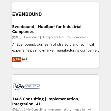
experiences. To us, technology is more than just
Periti to turn their data into diamonds. 💎
code; it’s about creating things that are useful, cool,
and—most importantly—simple. That’s why we lean
into bold ideas and shape them into thoughtful
products and strategies that actually make a
Evenbound | HubSpot for Industrial
Companies
difference.
提供元：Evenbound | HubSpot for Industrial Companies
At Evenbound, our team of strategic and technical
experts helps mid-market manufacturing companies
achieve real growth. We specialize in delivering
Elite
5.0
tailored solutions that drive results by leveraging
HubSpot’s platform and data to fuel success.
Technical Solutions: - HubSpot Technical Consulting -
HubSpot CRM Implementation - HubSpot
Onboarding - Data Migration & Integrations -
Technical Audit & Optimization Strategic Solutions: -
Revenue Operations - Inbound Marketing -
1406 Consulting | Implementation,
Integration, AI
Outbound Marketing - HubSpot CMS Website
Design & Development We empower our clients to
提供元：1406 Consulting | Implementation, Integration, AI