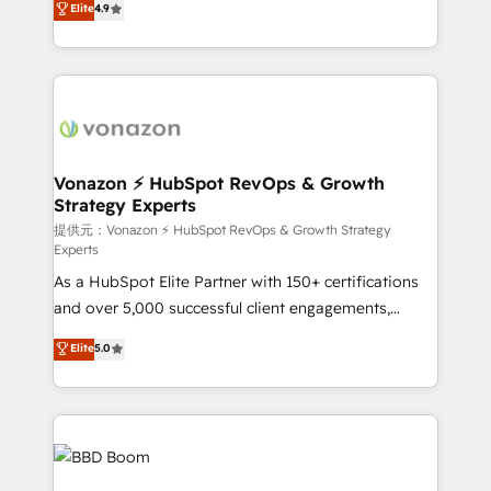
Elite
4.9
et grandes entreprises en France et à l'international,
l'intégration CRM et le développement des revenus
dans des secteurs variés : SaaS, immobilier,
auprès de vos comptes existants. En France et à
industrie, éducation, banque & assurance, transport
l'international, nous travaillons avec des ETI
& logistique.
ambitieuses, des grands groupes voulant aller au-
delà d’une simple transformation digitale et des
startups florissantes. Nos 3 grandes expertises sont :
➤ L’intégration de CRM et de méthodologie RevOps
Vonazon ⚡ HubSpot RevOps & Growth
Strategy Experts
pour aligner les équipes marketing, commerciales et
support client (data migration, synchronisation API,
提供元：Vonazon ⚡ HubSpot RevOps & Growth Strategy
Experts
audit et maintenance) ➤ La création de sites internet
As a HubSpot Elite Partner with 150+ certifications
de conversion qui transforment les visiteurs en
and over 5,000 successful client engagements,
opportunités d'affaires ➤ La mise en place de
Vonazon turns marketing complexity into
stratégies d'acquisition marketing (SEO, SEA,
Elite
5.0
measurable, scalable growth. From onboarding to
inbound, automatisation marketing, ABM, IA,
enterprise-grade campaigns, our in-house team
emailing) Informations clés : - 10 ans d'expérience -
builds scalable strategies that drive long-term
100+ intégrations CRM HubSpot réussies - 40
revenue. ⚙️ HubSpot Integration & Optimization •
experts conseil - 150 certifications HubSpot
Seamless CRM, CMS, and automation setup •
cumulées