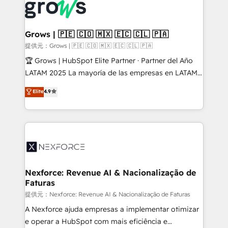
and sales ops at mid-market companies ready to
Own back-end developers - Complex data
move beyond spreadsheets into unified systems
migrations (e.g. Salesforce, MS Dynamics, Perfect
that drive real business results.
View, SuperOffice) - Custom integrations (e.g. MS
Grows | 🇵🇪 🇨🇴 🇲🇽 🇪🇨 🇨🇱 🇵🇦
Business Central, Navision, AX, SAP, Exact, AFAS) We
提供元：Grows | 🇵🇪 🇨🇴 🇲🇽 🇪🇨 🇨🇱 🇵🇦
focus on growing B2B companies in the SME sector
🏆 Grows | HubSpot Elite Partner · Partner del Año
such as manufacturing, SaaS, business services and
LATAM 2025 La mayoría de las empresas en LATAM
wholesaler companies. As an experienced HubSpot
no tienen un problema de herramientas. Tienen un
Elite
4.9
partner, we know how important user adoption is.
problema de orden. Equipos desalineados, datos
That's why we have developed a step-by-step
dispersos y procesos que dependen de personas
implementation process that focuses on user
clave — no de sistemas. Eso frena el crecimiento,
adoption. We’re experts on connecting data,
aunque tengas buena tecnología y ganas de escalar.
technology and people with each other. Together we
⚙️ Grows ordena los procesos comerciales, alinea
strive for optimal customer processes and
marketing, ventas y servicio, e implementa HubSpot
experiences. Systony – We believe you can grow!
de forma que genera resultados reales desde las
Nexforce: Revenue AI & Nacionalização de
Faturas
primeras semanas — no meses. 🤝 No entregamos
proyectos y nos vamos. Nos quedamos como
提供元：Nexforce: Revenue AI & Nacionalização de Faturas
socios estratégicos, ayudando a sostener y escalar
A Nexforce ajuda empresas a implementar otimizar
lo que construimos juntos. Porque crecer sin orden
e operar a HubSpot com mais eficiência e