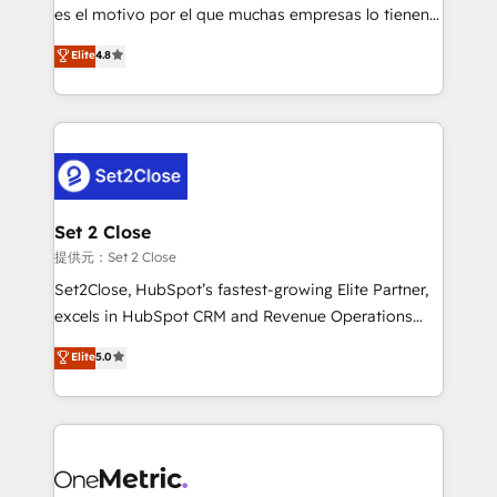
SaaS, Software Dev & IT and consulting, make the
es el motivo por el que muchas empresas lo tienen y
most out of their HubSpot experience operating in
aun así no crecen. Suele ser un círculo: procesos que
Elite
4.8
the United States, EU, UAE, Mexico and Latin
no generan datos confiables, datos que no permiten
America. From casual user to super fan: make
decidir bien, y decisiones que no logran mejorar los
HubSpot an experience you LOVE!
procesos. Y así, vuelta tras vuelta, el negocio gira sin
avanzar —un problema que tiene menos que ver con
el CRM y más con cómo opera la empresa por
debajo. Te acompañamos a ordenar tu operación
para que genere la información que necesitás para
Set 2 Close
decidir, y HubSpot por fin rinda de verdad. Lo
提供元：Set 2 Close
hacemos paso a paso, sin frenar tu operación, con la
Set2Close, HubSpot’s fastest-growing Elite Partner,
adopción que todos buscan y pocos logran. No es
excels in HubSpot CRM and Revenue Operations
teoría: somos Partner Elite con +700
(RevOps) services to boost B2B sales and growth.
Elite
5.0
implementaciones en LATAM. Imaginá HubSpot
As a top HubSpot Elite Partner, we specialize in
mostrándote dónde está tu próxima venta, no solo
custom HubSpot CRM solutions. Our experts design,
dónde quedó la última. Empecemos por el proceso
implement, and optimize systems to enhance user
que hoy más te frena, y de ahí, victorias
experience, functionality, and adoption across sales,
consecutivas, una tras otra.
marketing, and service teams. From setup to