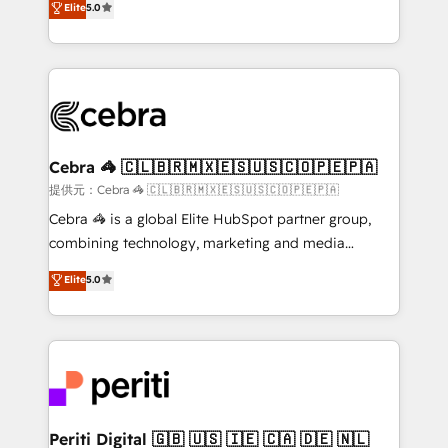
Elite
5.0
tailored apps, workflows, and configurations. We are
engine. We combine RevOps strategy with deep
SOC 2 Type II and ISO 27001 certified, reinforcing
technical execution to help teams scale faster—with
our commitment to data security and compliance. At
cleaner data, smarter automation, and more
OneMetric, we help revenue teams focus on the
predictable revenue. Specialties: · HubSpot
OneMetric that matters most: revenue.
Implementation & Migration · Native & Custom
Integrations · Custom Development · CPQ & FSM ·
Reporting & Analytics · GTM Architecture · Sales &
Cebra 🦓 🇨🇱🇧🇷🇲🇽🇪🇸🇺🇸🇨🇴🇵🇪🇵🇦
Marketing Enablement If you’re ready to elevate
提供元：Cebra 🦓 🇨🇱🇧🇷🇲🇽🇪🇸🇺🇸🇨🇴🇵🇪🇵🇦
HubSpot from “just your CRM” to your growth
Cebra 🦓 is a global Elite HubSpot partner group,
infrastructure—let’s talk.
combining technology, marketing and media
expertise across Latin America and Southern
Elite
5.0
Europe, with teams across 7 countries. Born in Chile,
we combine local insight with international reach to
help businesses grow through technology, creativity,
AI and strategy. For over 12 years, we’ve delivered
500+ HubSpot implementations, building end-to-
end solutions that integrate CRM, AI automation,
inbound and loop marketing, content, and digital
Periti Digital 🇬🇧 🇺🇸 🇮🇪 🇨🇦 🇩🇪 🇳🇱