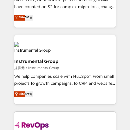
not a template. ➤ Migration: Move from any legacy
have counted on S2 for complex migrations, change
CRM. Zero downtime, full data integrity. ➤
management, systems integration, and creative
Implementation: Configure HubSpot to run your
Elite
5.0
solutions that deliver measurable impact and
revenue process. Sales, marketing, and service wired
transform brand experiences As one of the few full-
together. ➤ AI and Integrations: Layer Breeze AI,
service creative agencies in the HubSpot
custom agents, and APIs to remove manual work. ➤
ecosystem, we blend strategy, technology, & award-
Ongoing Management: Monthly tune-ups, feature
winning design to build scalable, globally
rollouts, adoption coaching. Buying HubSpot,
regionalized HubSpot websites, integrated
switching to it, or reviving a stale portal? We are
Instrumental Group
marketing campaigns, & RevOps frameworks that
built for the work.
提供元：Instrumental Group
fuel long-term success We connect the entire
customer lifecycle through seamless integrations,
We help companies scale with HubSpot. From small
ensure long-term adoption with change-
projects to growth campaigns, to CRM and websites.
management programs, and align marketing, sales,
Hire an agency that's experienced in every inch of
Elite
4.9
and service to drive sustainable growth With 6 key
HubSpot and willing to work hand-in-hand with your
HubSpot accreditations and experience across
team to simplify the complex and build a better
hundreds of organizations in dozens of industries,
experience for your team and customers.
there’s a good chance one of our globally integrated
teams has worked with clients just like you Let’s