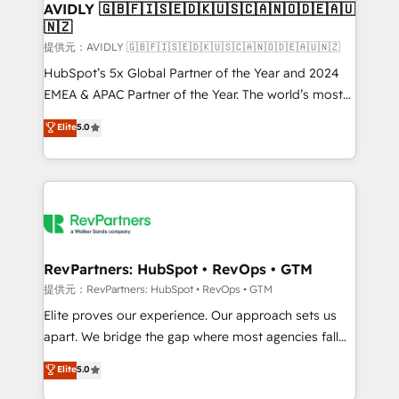
we help: ✔️ Full HubSpot implementations and portal
AVIDLY 🇬🇧🇫🇮🇸🇪🇩🇰🇺🇸🇨🇦🇳🇴🇩🇪🇦🇺
🇳🇿
optimization ✔️ Data migrations, CRM architecture,
and reporting foundations ✔️ Custom integrations
提供元：AVIDLY 🇬🇧🇫🇮🇸🇪🇩🇰🇺🇸🇨🇦🇳🇴🇩🇪🇦🇺🇳🇿
and workflow automation ✔️ User adoption
HubSpot’s 5x Global Partner of the Year and 2024
programs, training, and enablement Through project-
EMEA & APAC Partner of the Year. The world’s most
based engagements and ongoing RevOps
experienced and fully accredited HubSpot Solutions
Elite
5.0
partnerships, we guide organizations through the
Partner. 🚀 With 2,750+ HubSpot projects delivered
revenue maturity model - delivering the right
and 370+ specialists across EMEA, APAC and NAM,
improvements at the right time so operations
we de-risk complex CRM programmes and
evolve strategically and sustainably as the business
accelerate ROI across every HubSpot Hub. 🧭 From
grows.
multi-region migrations to AI-powered automation,
we turn complexity into clarity, human at global
scale. 🏆 HubSpot’s CEO called us “the partner of the
RevPartners: HubSpot • RevOps • GTM
future.” Others agree it is proof of trust built through
提供元：RevPartners: HubSpot • RevOps • GTM
measurable impact.
Elite proves our experience. Our approach sets us
apart. We bridge the gap where most agencies fall
short by combining GTM strategy with technical
Elite
5.0
execution to solve the right problem with the right