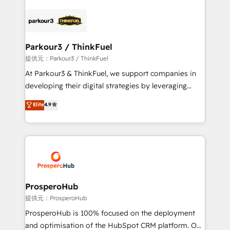
specialize in crafting high-performance growth
strategies that integrate data-driven marketing,
automation, and revenue intelligence to help
companies scale faster and smarter. 🔹 BOOMS:
Parkour3 / ThinkFuel
Demand generation for all your buyers With BOOMS,
提供元：Parkour3 / ThinkFuel
you invest in 100% of your buyers, accelerating your
At Parkour3 & ThinkFuel, we support companies in
growth and positioning yourself as an undisputed
developing their digital strategies by leveraging
leader. 🔹 BOOST: Optimize your digital
technologies and automating their marketing and
Elite
4.9
transformation process A methodology designed to
sales processes to generate growth. Our offer spans
implement HubSpot effectively and optimize your
from Strategy to Operations. We specialize in CRM
digital processes. 🔹 Trusted by Industry Leaders
onboarding and implementation, web design, sales
With an average rating of 4.9/5 and a proven track
& marketing automation, and digital marketing. With
record of business transformation, our growth-first
extensive experience working with tech companies
approach has helped brands dominate their
and manufacturers since 2002, we are committed to
markets.
empowering our clients and developing their
ProsperoHub
autonomy. Get to grips with HubSpot through
提供元：ProsperoHub
guided implementation and seamless integration of
ProsperoHub is 100% focused on the deployment
the CRM platform into your digital ecosystem. Would
and optimisation of the HubSpot CRM platform. Our