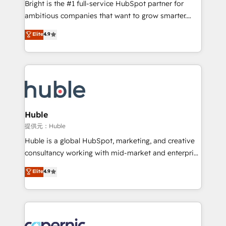
Bright is the #1 full-service HubSpot partner for
integration: SAP, NetSuite, Microsoft Dynamics, … •
ambitious companies that want to grow smarter.
Data cleansing and CRM migration from any
From HubSpot onboarding, to training, from
Elite
4.9
platform • Client/member portals built on HubSpot •
developing a new website to lead generation and
CaterSuite for the catering industry • Custom and
digital marketing; we do it all (and with great
complex integrations: SAM.gov, GovWin,
results)! In short, our services include: - HubSpot
QuickBooks, PandaDoc, ClickUp, Shopify, Mapsly,
consultancy: onboarding, training, data migration -
WooCommerce, BuilderTrend, and more Experience
HubSpot development: websites, custom modules,
the difference — reach out to see how AI + HubSpot
integrations - Marketing & sales solutions: digital
can transform your business.
marketing, advertising, campaigns, content and
Huble
design We connect people, data and technology to
提供元：Huble
improve customer experiences. With our bright
Huble is a global HubSpot, marketing, and creative
people, exciting ideas and can-do mentality, we
consultancy working with mid-market and enterprise
ensure revenue growth on a daily basis. So tell us
businesses. We go beyond implementation, shaping
Elite
4.9
your challenge; our passionate and growth driven
the strategy, processes, and teams that turn
team of 100+ experts is ready for you! Driving digital
HubSpot into a genuine growth engine. Named
growth | www.brightdigital.com
HubSpot's Global Partner of the Year in 2024,
consistently ranked among their top 5 partners
worldwide, and with over 15 years in the ecosystem,