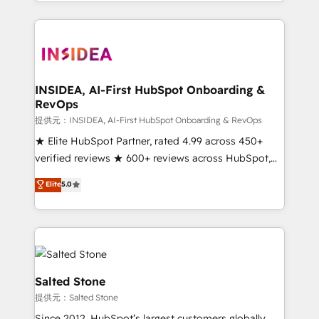
solution. As the only firm in the world to hold Elite
Partner Accreditations with both HubSpot and Clay,
our clients gain a unique advantage in CRM
architecture, pipeline generation, data intelligence,
and go-to-market execution. Why B2B Businesses
Choose RP: - Secure: Soc2 compliant 🛡️ - Pricing:
INSIDEA, AI-First HubSpot Onboarding &
RevOps
Implementations starting at $1,5k 💵 - Speed: Launch
in 14 days ⚡ - Global: 250 professionals across five
提供元：INSIDEA, AI-First HubSpot Onboarding & RevOps
continents 🌐 - Scale: Fastest tiering Elite HubSpot
★ Elite HubSpot Partner, rated 4.99 across 450+
Partner 🪴 - Sales Hub: More implementations than
verified reviews ★ 600+ reviews across HubSpot,
any other Partner 💻 - Migrations: We convert
G2 & Clutch ★ 150+ in-house HubSpot-certified
Elite
5.0
Salesforce addicts to HubSpot evangelists 🧡 Don't
experts ★ 1,500+ implementations across 25+
hire a marketing agency for an Ops problem. Don't
countries ★ AI-first, RevOps-led, onboarding-
hire a technical agency for a growth problem. Hire a
obsessed INSIDEA helps growing companies turn
partner built to solve both.
HubSpot into a revenue engine. We onboard your
team, migrate your data, and build AI-powered
workflows that drive adoption from week one, in
Salted Stone
your time zone. What we do: ➤ Onboarding: Live in
提供元：Salted Stone
weeks, with workflows built around your business,
Since 2012, HubSpot’s largest customers globally