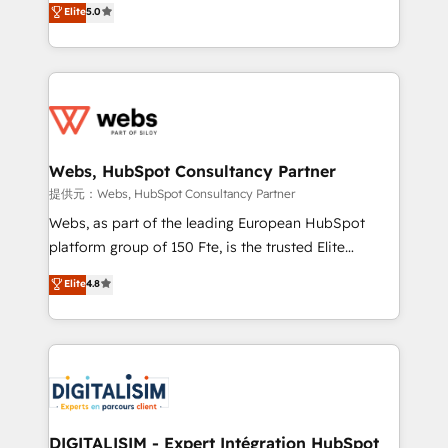
Elite
5.0
HubSpot -Top 1% of partners worldwide -In-house
Frog is a top, trusted partner in HubSpot's
team of 25+ experts Contact us today to help you
ecosystem for a reason. Their team brings over a
get more from your investment in HubSpot.
decade of experience to the table, along with deep
www.bbdboom.com
knowledge of the HubSpot platform and strategies
for driving growth. They are committed to helping
our customers grow and finding solutions that fit
their unique business needs. We are thrilled to have
Webs, HubSpot Consultancy Partner
Blue Frog in the HubSpot ecosystem leading the
提供元：Webs, HubSpot Consultancy Partner
way for customers!" - Yamini Rangan, CEO of
Webs, as part of the leading European HubSpot
HubSpot “Our experience with the team at Blue Frog
platform group of 150 Fte, is the trusted Elite
has been nothing short of extraordinary. Their years
HubSpot CRM Partner offering you a roadmap on
Elite
4.8
of experience and quality of skilled staff has earned
maximizing EBITDA and achieving Commercial
them a trusted reputation within the HubSpot
Excellence. With our targeted processes, we
ecosystem as a reliable partner capable of delivering
strengthen your digital transformation and minimize
remarkable experiences for our most sophisticated
costs. As HubSpot's Advanced Accredited CRM
clients.” - Brian Garvey, VP, Solutions Partner
Implementation partner, we provide expertise to
Program, HubSpot.
drive your business forward. Since 2015 we are fully
dedicated to HubSpot and with an experienced
DIGITALISIM - Expert Intégration HubSpot