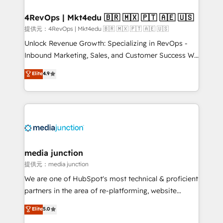
explore whether S2 is the partner you’ve been
looking for...and get your next big initiative moving!
4RevOps | Mkt4edu 🇧🇷 🇲🇽 🇵🇹 🇦🇪 🇺🇸
提供元：4RevOps | Mkt4edu 🇧🇷 🇲🇽 🇵🇹 🇦🇪 🇺🇸
Unlock Revenue Growth: Specializing in RevOps -
Inbound Marketing, Sales, and Customer Success We
specialize in driving revenue growth for companies
Elite
4.9
across industries through tailored marketing, sales,
and customer success strategies, utilizing RevOps
methodologies. As Latin America's largest HubSpot
partner and a global leader in education market, we
offer unparalleled insights. Operating in five
countries—Brazil, UAE (Abu Dhabi/Dubai/Sharjah),
Mexico, USA, and Portugal—we've executed over a
media junction
hundred successful operations. Our approach,
提供元：media junction
rooted in RevOps principles, integrates analysis,
We are one of HubSpot's most technical & proficient
training, planning, and qualification. Leveraging
partners in the area of re-platforming, website
technology, data analytics, CRM optimization, and
design & development. We specialize in multi-hub
Elite
5.0
inbound marketing tactics, we focus on
implementations for mid-market & enterprise
understanding, nurturing, and converting leads.