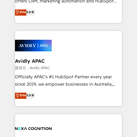
offers CRM, marketing automation and HubSpot
Accountability, Curiosity, Authenticity, Growth
integration products and services to mid-market
Elite
5.0
Mindedness, and Clarity. We are driven to win for the
and enterprise customers. We ensure that your sales,
collective good of the company and its clientele, and
service and marketing department operates in the
dedicated to breaking the mold from the agency of
most effective way, while at the same time
the past into the consultancy of the future. Great
leveraging your commercial data for a fully
things are happening.
integrated buyers journey. Elixir is located in
Brussels, Munich, Cologne "Köln", Paris, Amsterdam
and Stockholm Elixir is a first mover and leader
Avidly APAC
when it comes to HubSpot sales and service
提供元：Avidly APAC
implementations, highly renowned for our business
Officially APAC's #1 HubSpot Partner every year
acumen, process (re-)design experience and a
since 2019, we empower businesses in Australia,
massive amount of success stories in this area. We
New Zealand, and globally to realise their full
Elite
5.0
integrate HubSpot with complex solutions like SAP,
potential through enterprise HubSpot CRM
MicroSoft, custom solutions,... Our company also has
implementation. And we deliver best practice across
strong experience with HubSpot UI extensions,
the whole HubSpot platform, covering marketing,
mobile apps for Field Service Mgt and Retail
sales, service, CMS and integrations. We work with
execution, CPQ, customer portals and HubSpot CMS
all businesses, from start-up to Enterprise, and have
developments. And we're champions when it comes
delivered the largest HubSpot implementations in