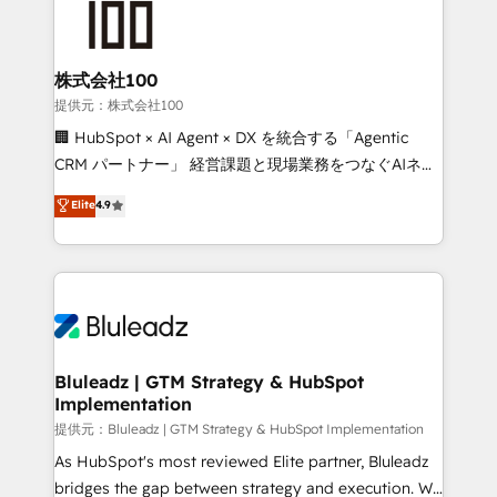
株式会社100
提供元：株式会社100
🏢 HubSpot × AI Agent × DX を統合する「Agentic
CRM パートナー」 経営課題と現場業務をつなぐAIネイ
ティブ・エージェンシーとして、HubSpot Eliteの実装
Elite
4.9
力で顧客フロント業務を再設計します。 💡 100inc は何
をする会社か？ HubSpotを共通基盤に、AIエージェン
トを組み込んだ顧客フロント業務（マーケティング・営
業・CS）を組織全体で設計・実装する日本のAIネイテ
ィブ・エージェンシーです。事業部・グループ会社・部
門が分立する組織で、データと業務プロセスのサイロ化
を、CRMを軸とした全社共通基盤に再構築します。意
Bluleadz | GTM Strategy & HubSpot
Implementation
思決定者・PMO・現場担当者に並走します。 1️⃣
HubSpot導入・活用支援 顧客データの一元化から、
提供元：Bluleadz | GTM Strategy & HubSpot Implementation
GTMの見える化・自動化まで。全Hub統合運用、デー
As HubSpot's most reviewed Elite partner, Bluleadz
タ品質設計、グループ横断のCRM統合に対応します。
bridges the gap between strategy and execution. We