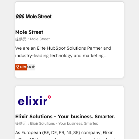
HubSpot CRM platform across client organizations.
alignment 🛡️ Compliance & Data Considerations:
Our vertical market expertise includes
HIPAA-aware; CASL-compliant; GDPR-ready
industrial/manufacturing, professional services,
implementations where required 💡 Why 500+
architecture/engineering/construction (AEC),
Clients Choose Us: Elite Partner; technical, fast, and
distribution, commercial real estate, technology,
Mole Street
built to scale.
finserv/fintech, IT managed services, transportation
提供元：Mole Street
& logistics, energy/solar, staffing and recruiting,
We are an Elite HubSpot Solutions Partner and
media, healthcare and government contractors. Our
industry-leading technology and marketing
scope of services encompasses Platform Solutions,
consultancy. Our focus is on enterprise and mid-
Elite
5.0
Technical Solutions, Enablement Solutions, Digital
market B2B companies globally that want a strategic
Solutions and Growth Solutions. As a fully
approach to execute their goals through creative
accredited and five-star rated firm, Wendt Partners
applications of our solutions; Technical HubSpot
brings a deep bench of expertise to each client
Consulting, Content Marketing, Growth-Driven
engagement. In addition, we are SOC 2, ISO 27001,
Design, Migrations + Integrations. Mole Street’s
GDPR and HIPAA compliant for global IT security
mission is empowering others to realize their
standards.
greatness, which is achieved through creating
Elixir Solutions - Your business. Smarter.
absolute clarity, derived from a well-defined
提供元：Elixir Solutions - Your business. Smarter.
strategy, executed well, and reported on with clear
As European (BE, DE, FR, NL,SE) company, Elixir
results. The culture is driven by core values; Joy, Grit,