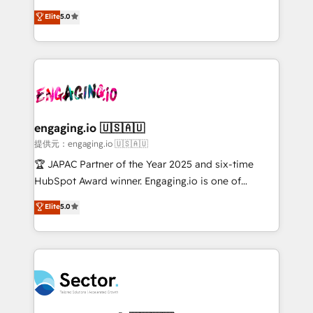
no es crecer — es solo moverse rápido. 🌎
previsibilidade de receita. Combinamos Revenue
Elite
5.0
Operamos en Colombia, Perú, México, Ecuador,
Operations (RevOps) e Inteligência Artificial para
Chile, Panamá, Bolivia, Argentina y República
estruturar processos integrar sistemas organizar
Dominicana — con experiencia real en educación,
dados e automatizar operações. O objetivo é
retail, salud, banca, bienes raíces, construcción y
transformar a HubSpot em um verdadeiro sistema
B2B. ✅ Crece con orden. Crece con Grows.
operacional de receita conectando equipes
tecnologia e dados em uma operação integrada.
Também somos distribuidores oficiais da HubSpot
engaging.io 🇺🇸🇦🇺
e de mais de 150 softwares globais permitindo
提供元：engaging.io 🇺🇸🇦🇺
contratar e pagar a HubSpot em reais com nota
🏆 JAPAC Partner of the Year 2025 and six-time
fiscal no Brasil e gerar economia de até 50% na
HubSpot Award winner. Engaging.io is one of
contratação de softwares internacionais.
HubSpot’s most experienced Agency Partners
Elite
5.0
Oferecemos ainda agentes de IA especializados em
globally, delivering complex HubSpot
HubSpot que automatizam tarefas executam rotinas
implementations for 16+ years. With 700+ projects
no CRM e mantêm os dados organizados, como um
completed across APAC and North America, we help
especialista operando a plataforma 24/7. Hoje 300+
mid-market and enterprise organisations with CRM
empresas em 13 países utilizam a Nexforce. Somos
migrations, custom integrations, data architecture,
a maior parceira da HubSpot na América Latina e
automation, and portal builds. We specialise in
líder no ranking global de sucesso do cliente da