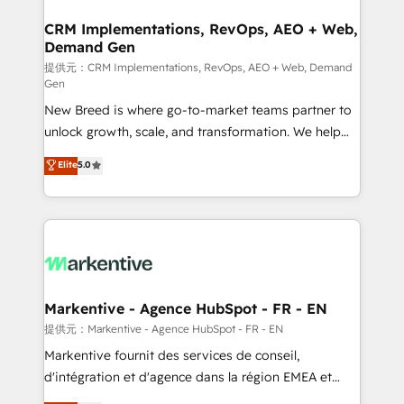
technical development team. - 19 HubSpot-certified
状整理の壁打ちなど、構想段階からお気軽にお問い合わ
trainers to drive platform adoption. 📈 Revenue
CRM Implementations, RevOps, AEO + Web,
せください。
Demand Gen
Generation - Full-funnel marketing and high-
performance advertising via Point Success Media. -
提供元：CRM Implementations, RevOps, AEO + Web, Demand
Gen
Expert deployment of Breeze AI and custom agents
New Breed is where go-to-market teams partner to
to automate growth. 🏆 Elite Excellence - 8 platform
unlock growth, scale, and transformation. We help
accreditations and deep HIPAA-compliance
companies activate HubSpot’s AI-powered
expertise. - A team of 250+ experts dedicated to
Elite
5.0
customer platform and operationalize HubSpot’s
your resilient growth.
Loop Marketing framework through expert-led
services, smart agents, and purpose-built apps,
tailored to your business. Together, we unlock
results, fast. ⚙️CRM & RevOps: Align all Hubs to your
buyer journey for clean data, scalability, & reporting.
🎯Demand Gen & ABM: Drive pipeline with inbound,
Markentive - Agence HubSpot - FR - EN
ABM, AEO, SEO, & paid media. 👩‍💻Web Design:
提供元：Markentive - Agence HubSpot - FR - EN
Build high-performing websites with UX, messaging,
Markentive fournit des services de conseil,
& conversion strategy that drive results. 🤖AI
d'intégration et d'agence dans la région EMEA et
Strategy: Activate Breeze Agents, configure HubSpot
North America. Avec plus de 115 experts en