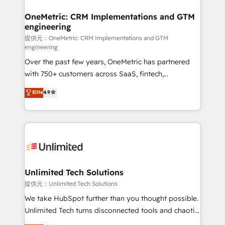
refinement, we streamline workflows, improve lead
management, and speed up deal closures. With 500+
OneMetric: CRM Implementations and GTM
engineering
projects completed, our Agile approach ensures your
HubSpot CRM drives measurable results. Our
提供元：OneMetric: CRM Implementations and GTM
engineering
RevOps services align your sales, marketing, and
Over the past few years, OneMetric has partnered
customer success teams for peak performance. We
with 750+ customers across SaaS, fintech,
optimize the revenue lifecycle—lead generation to
healthcare, real estate, and other industries. With
retention—by refining processes and eliminating
Elite
4.9
150+ HubSpot-certified experts, we deliver scalable
inefficiencies. Using HubSpot tools and data-driven
solutions to complex GTM and RevOps challenges.
strategies, we create scalable solutions that
Our Expertise 🔹 Onboarding & Implementation:
maximize profitability and adapt to your goals.
Accredited HubSpot Partner, ensuring smooth setup
tailored to your GTM motion. 🔹 Migrations:
Accredited HubSpot Partner, ensuring migration
from other CRMs to HubSpot without data loss or
Unlimited Tech Solutions
downtime. 🔹 RevOps Strategy: Align teams,
提供元：Unlimited Tech Solutions
processes, and data to drive revenue efficiency. 🔹
We take HubSpot further than you thought possible.
Integrations: Connect HubSpot with your tech stack
Unlimited Tech turns disconnected tools and chaotic
for better adoption. 🔹 Custom Solutions: Build
processes into a seamless, high-performing revenue