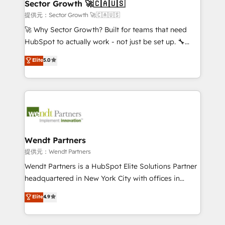
Salesforce, Microsoft Dynamics, and legacy CRM
Sector Growth 🚀🇨🇦🇺🇸
HubSpot.
migrations; custom integrations with platforms
提供元：Sector Growth 🚀🇨🇦🇺🇸
including Ticketmaster, Ticketek, SevenRooms,
🚀 Why Sector Growth? Built for teams that need
NetSuite, Snowflake, and Salesforce; HubSpot CMS
HubSpot to actually work - not just be set up. 🔧
development; AI automation; and data services. As
HubSpot Experts: Onboarding, migrations,
Elite
5.0
a Ticketmaster Nexus Partner, we deliver advanced
automation, and training built for adoption. ⚡ Highly
sports and events integrations in the HubSpot
Technical Execution: ERP, EMR and Custom
ecosystem. We also build and maintain proprietary
Integrations; complex builds delivered in weeks, not
HubSpot apps including JinnSync. Our credentials
months. 🤖 AI Consulting & Agents: AI-powered
include five HubSpot Academy accreditations, six
workflows; automation agents; process optimization
HubSpot Awards, recognition in Financial Services
inside HubSpot. 🏆 Industry Experience: 🏥
and Real Estate, and 80+ five-star reviews.
Healthcare: HIPAA implementations; secure data
Wendt Partners
workflows 💼 Financial Services: compliant
提供元：Wendt Partners
workflows; audit-ready reporting ⚖️ Legal: client
Wendt Partners is a HubSpot Elite Solutions Partner
intake; pipeline and document workflows 🛒 E-
headquartered in New York City with offices in
Commerce: Shopify, WooCommerce; lifecycle and
Toronto, London and Melbourne. As a global
Elite
4.9
revenue automation 🏢 Real Estate: deal pipelines;
HubSpot partner, we specialize in working with
portfolio and lifecycle management 🏭
sophisticated B2B companies to implement the
Manufacturing: ERP integrations; operational