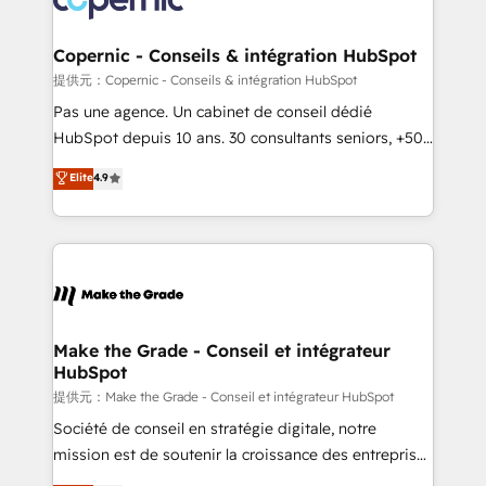
Huble has built a track record that speaks for itself.
One company, one operating model, delivering
Copernic - Conseils & intégration HubSpot
across offices and consulting teams in the UK, USA,
提供元：Copernic - Conseils & intégration HubSpot
Canada, Germany, France, Belgium, Singapore, and
Pas une agence. Un cabinet de conseil dédié
South Africa. Certified compliant with ISO/IEC
HubSpot depuis 10 ans. 30 consultants seniors, +500
27001:2022 and ISO 9001:2015 across all seven
clients, un ROI mesurable. Notre mission : faire de
Elite
4.9
international offices and 175+ employees.
HubSpot un vrai levier de performance pour votre
organisation. Cela passe par la compréhension de
vos processus, la fiabilisation de vos données et
l'alignement de vos équipes — avant même d'ouvrir
la plateforme. Nos domaines d'intervention : -
Intégration & paramétrage HubSpot - Migration CRM
& reprise de données - Stratégie RevOps &
Make the Grade - Conseil et intégrateur
HubSpot
alignement Marketing / Sales - Data, reporting &
tableaux de bord - Onboarding, audit &
提供元：Make the Grade - Conseil et intégrateur HubSpot
optimisation - Intégrations métiers (ERP, téléphonie,
Société de conseil en stratégie digitale, notre
e-commerce) - Formation & accompagnement au
mission est de soutenir la croissance des entreprises
changement Nous intervenons auprès des PME, ETI
B2B à travers l’acquisition de nouveaux clients,