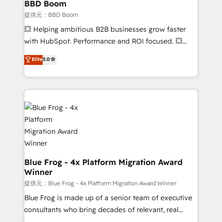
Complex platform migrations and data cleanups •
BBD Boom
Custom APIs and third-party integrations 📈 End-to-
提供元：BBD Boom
End Revenue Acceleration • Lifecycle marketing and
💥 Helping ambitious B2B businesses grow faster
pipeline growth programs • Sales enablement tools
with HubSpot. Performance and ROI focused. 💥
and CRM optimization • Retention strategies with
BBD Boom is the HubSpot partner that can help you
customer journey mapping 🏅 Elite-Level HubSpot
Elite
5.0
to HubSpot Better. We work with your teams to
Execution • 750+ onboardings and 2,000+
solve all your HubSpot challenges and improve user
implementations • Deep expertise across marketing,
adoption, sales process and marketing results.
sales, and service hubs • Built-in flexibility for
Services 📚 Onboarding your team to HubSpot for
startups to global brands
the first time 🔧 Designing and optimising your
HubSpot set-up for better results 🌐 Website design
and build using HubSpot 🔌 Integrating HubSpot
with other systems 🎓 Training your teams to be
HubSpot pros 📊 Lead generation services using
Blue Frog - 4x Platform Migration Award
Winner
HubSpot Why us? - SIX HubSpot Accreditations -
awarded by HubSpot after a rigorous process for
提供元：Blue Frog - 4x Platform Migration Award Winner
CRM, Solutions Architecture, Onboarding , Data
Blue Frog is made up of a senior team of executive
Migration, Custom Integration & Platform
consultants who bring decades of relevant, real
Enablement -Onboarded over 500 businesses to
world experience to our client engagements. "Blue