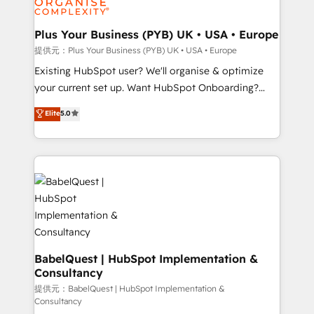
HubSpot Content Hub, WordPress development,
B2B SEO, paid media, and content. We work with
Plus Your Business (PYB) UK • USA • Europe
enterprise and growth-led companies across
提供元：Plus Your Business (PYB) UK • USA • Europe
technology, professional services, financial services
Existing HubSpot user? We'll organise & optimize
and industrial sectors. Offices in Johannesburg, Cape
your current set up. Want HubSpot Onboarding?
Town and London. 500+ HubSpot CRM
We'll customise your CRM & automate your business
Elite
5.0
implementations delivered. AI visibility coverage
processes. Welcome to our Profile! We can help
across ChatGPT, Claude, Perplexity, Gemini and
with... • CRM implementation, reports & workflows,
Google AI Overviews. HubSpot Impact Award -
and team training • CRM migration: Salesforce,
Customer First HubSpot Impact Award - Integrations
Pipedrive, Dynamics etc • Technical projects inc.
Innovation HubSpot Impact Award - Platform
Custom API integrations & ERP systems inc. SAP and
Migration Excellence HubSpot Impact Award -
Netsuite A little about us... • Boutique 'Elite' Team (12
Platform Excellence 35+ full-time HubSpot
super skilled members) • 150+ Clients for Sales Hub,
professionals.
Marketing Hub, Service Hub, Data Hub and Website
(CMS) • ISO/IEC 27001:2022, ISO 9001:2015 and
BabelQuest | HubSpot Implementation &
Consultancy
now... ISO 42001: 2023 certified • Exclusive AI
'GuardHub' governance framework, based on ISO
提供元：BabelQuest | HubSpot Implementation &
Consultancy
42001 - helping you 'organise complexity' 𝗥𝗲𝗮𝗱𝘆