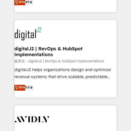
Elite
4.9
AI, & maximize AEO with tailored AI services. 🧩
marketing automation, Growth, Revops, CRM et
Integrations: Extend HubSpot with custom
webdesign. Markentive is both a consulting firm, a
integrations, hosting, & maintenance.
digital agency and an integrator. With over 115
experts in marketing automation, growth, revops,
CRM and webdesign (We focus on EMEA - USA
customers).
digitalJ2 | RevOps & HubSpot
Implementations
提供元：digitalJ2 | RevOps & HubSpot Implementations
digitalJ2 helps organizations design and optimize
revenue systems that drive scalable, predictable
growth. As a triple-accredited HubSpot Solutions
Elite
5.0
Partner, we specialize in both strategic RevOps
planning and hands-on technical execution - building
the operational foundation companies need to
thrive. Industries we specialize in: - Manufacturing -
Healthcare - Financial Services - Managed IT (MSP) -
Franchises - Professional Services - And more! How