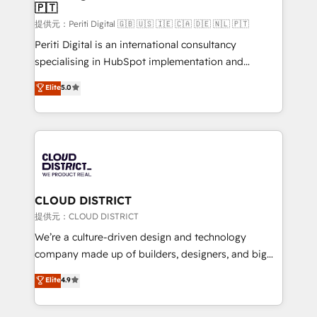
🇵🇹
creativity. Our multicultural team works in Spanish,
Portuguese, and English to design scalable strategies
提供元：Periti Digital 🇬🇧 🇺🇸 🇮🇪 🇨🇦 🇩🇪 🇳🇱 🇵🇹
that drive measurable growth. 🌎 Highlights: • 10+
Periti Digital is an international consultancy
years as a HubSpot partner. • 2023 Impact Awards:
specialising in HubSpot implementation and
Platform Migration Excellence. • Top 3 Partner of the
Antropic's Claude business transformation, with
Elite
5.0
Year LATAM 2022, 2023, 2024, 2025. • Partner of the
offices in Dublin, Munich, Rotterdam, Lisbon, and
Year 2024. • Organizer of Aliados.ai (AI, marketing &
New York. We help organisations unlock their full
tech global congress). 👉 Ready to scale your
revenue potential by deeply integrating core
business with HubSpot? Let Cebra’s experts help
business systems, ERP, e-commerce platforms, and
you grow faster, smarter, and with impact.
beyond, with HubSpot, and layering Anthropic's
Claude AI across the processes that matter most.
From automating complex workflows to surfacing
CLOUD DISTRICT
insights buried in data, we build intelligent systems
提供元：CLOUD DISTRICT
that think, connect, and scale. Our approach goes
We’re a culture-driven design and technology
beyond configuration. We embed ourselves in our
company made up of builders, designers, and big
clients' operations, understand how their business
thinkers. We blend strategy, design, and
Elite
4.9
actually runs, and architect solutions that make
development—always fueled by curiosity—to turn
technology work harder — so their people don't
ideas, opportunities, and challenges into meaningful
have to. 900+ customers worldwide have trusted