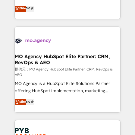
you like support in deploying your inbound
highly experienced team of solutions experts will
Elite
5.0
marketing strategy? We'll provide support tailored
ensure that you achieve maximum adoption and
to your needs and sales objectives. With 125+
ROI from your HubSpot investment. Use our
certifications, we are part of the most certified
extensive HubSpot, sales, marketing, service and
Canadian agencies, and we both hold Onboarding
integrations expertise to lead your team on their
Accreditations. Based in Canada (coast to coast), our
HubSpot journey, design and implement your
services are offered in both English & French.
processes and skilfully bring your revenue
infrastructure to life. Our collaborative approach
MO Agency HubSpot Elite Partner: CRM,
RevOps & AEO
keeps you in control whilst we plan and support the
route to your revenue goals. We have successfully
提供元：MO Agency HubSpot Elite Partner: CRM, RevOps &
AEO
supported over 500 organisations with HubSpot
MO Agency is a HubSpot Elite Solutions Partner
implementation, optimisation, training, and
offering HubSpot implementation, marketing
adoption assurance. Our tried and tested Roadmap
automation, CRM and RevOps consulting, data
methodology will ensure that you receive the best
Elite
5.0
architecture, sales enablement, lifecycle automation,
deployment experience possible. Whether you are
lead scoring and revenue reporting. HubSpot,
new to HubSpot or seeking to turn around a poor
Salesforce and integrated enterprise stacks. Digital
install, our team have the change management
Marketing, Answer Engine Optimisation, and
expertise to deliver the solutions you need.
Generative Engine Optimisation (AI Search),