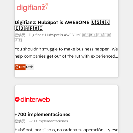
more people - Get the most out of your HubSpot
supercharge revenue operations Key services: • CRM
investment
Implementation • Systems Integration • Digital
Transformation / Web Development • RevOps &
Digifianz: HubSpot is AWESOME 🇺🇸🇲🇽
🇪🇸🇦🇷🇦🇪
Sales Consulting • Marketing Automation What
makes us different? 🚀 Top 0.5% of global HubSpot
提供元：Digifianz: HubSpot is AWESOME 🇺🇸🇲🇽🇪🇸🇦🇷
🇦🇪
agencies ⚙️ The strongest technical ability and
You shouldn't struggle to make business happen. We
integration capabilities 💼 Consultative, long-term
help companies get out of the rut with experienced,
partners who will embed ourselves into your
process-oriented teams implementing HubSpot
business, processes and systems 🏢 We specialise in
Elite
4.9
Marketing, Sales, Service, CMS and Operations Hub,
working with mid-market and enterprise
so selling and actually engaging with your customers
organisations, global organisations and those with
feels easy and pain-free. We are a top ranked
complex use cases 🏆 CRM Implementation,
HubSpot Elite Partner, winner of Rookie of the Year
Platform Enablement, Custom Integration and
and Customer First Awards, 4.9/5 rating in HubSpot
Onboarding Accredited 🔐 ISO27001 & ISO9001
Reviews and 4.9/5 rating in Clutch Reviews. Digifianz
Certified
helps the following industries: logistics & 3PL, home
+700 implementaciones
improvement & construction, branding and
提供元：+700 implementaciones
commercialization, real estate, health, education,
HubSpot, por sí solo, no ordena tu operación —y ese