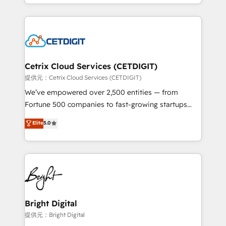
companies. We are woman-owned, powered by
Partner with us to unlock your business's full
coffee, and we ❤️ dogs. We produce award-winning
potential and achieve sustained growth in today's
work for our clients. 🏆2023 Technical Expertise
competitive market.
Impact Award 🏆2022 Technical Expertise Impact
Award 🏆2022 Platform Migration Excellence Impact
Award 🏆2020 Elite Solutions Partner 🏆2019
Cetrix Cloud Services (CETDIGIT)
Integrations HubSpot Impact Award 🏆2019
提供元：Cetrix Cloud Services (CETDIGIT)
Marketing Enablement HubSpot Impact Award 🏆
We’ve empowered over 2,500 entities — from
2018 Website Design HubSpot Impact Award 🏆2017
Fortune 500 companies to fast-growing startups
Website Design HubSpot Impact Award 🏆2016
and nonprofits — to streamline operations, scale
Elite
5.0
Growth-Driven Design Agency of the Year 🏆2016
revenue, and unlock the full potential of HubSpot.
Sales Enablement HubSpot Impact Award 🏆2015
With deep technical and industry expertise, we fuse
Growth-Driven Design Agency of the Year 🏆2015
automation, integration, and AI innovation to deliver
Became the 5th Agency to reach Diamond 🏆2014
lasting impact. We specialize in: • Turnkey and end-
HubSpot COS Performance Award 🏆2014 HubSpot
to-end HubSpot implementations • Onboarding for
COS Design Award 🏆2013 HubSpot Marketplace
Sales, Service, Marketing & Content Hubs • AI voice
Provider of the Year 🏆2011 Became a HubSpot
and chat agents, predictive automation, and smart
Bright Digital
Partner 📆Founded in 1997
workflows • Salesforce + HubSpot integration •
提供元：Bright Digital
Website design and CMS development • ERP