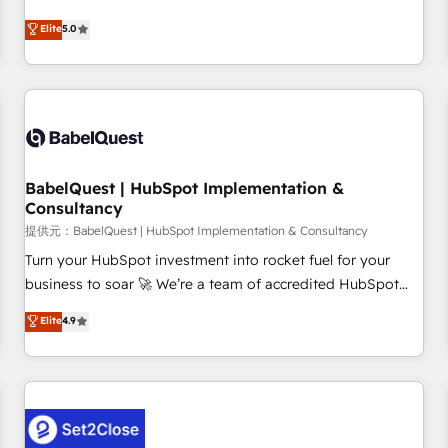
achieve maximum adoption and ROI from your HubSpot
Elite
5.0
investment. Use our extensive HubSpot, sales, marketing,
service and integrations expertise to lead your team on
their HubSpot journey, design and implement your
processes and skilfully bring your revenue infrastructure to
life. Our collaborative approach keeps you in control whilst
we plan and support the route to your revenue goals. We
BabelQuest | HubSpot Implementation &
have successfully supported over 500 organisations with
Consultancy
HubSpot implementation, optimisation, training, and
提供元：BabelQuest | HubSpot Implementation & Consultancy
adoption assurance. Our tried and tested Roadmap
methodology will ensure that you receive the best
Turn your HubSpot investment into rocket fuel for your
deployment experience possible. Whether you are new to
business to soar 🚀 We’re a team of accredited HubSpot
HubSpot or seeking to turn around a poor install, our team
experts ready to help you. We can implement the platform
Elite
4.9
have the change management expertise to deliver the
into complex business environments, optimise what you've
solutions you need.
got and make sure you can actually use it, build your
website in HubSpot or create an inbound marketing
strategy for you and execute it on HubSpot. We are on the
G-Cloud 14 CCS (Crown Commercial Service) framework,