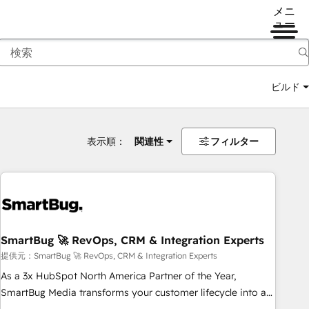
メニ
ュー
ビルド
表示順：
関連性
フィルター
SmartBug 🚀 RevOps, CRM & Integration Experts
提供元：SmartBug 🚀 RevOps, CRM & Integration Experts
As a 3x HubSpot North America Partner of the Year,
SmartBug Media transforms your customer lifecycle into a