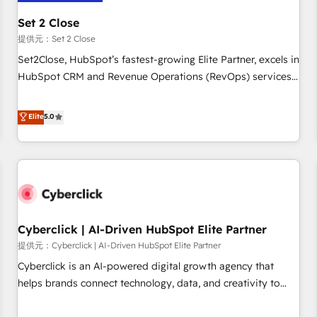
meaning we've been accredited by HubSpot and vetted by
the CCS, which means we can support public sector
Set 2 Close
companies as well the other ones listed in our profile. Our
提供元：Set 2 Close
services: - HubSpot implementation - HubSpot CMS
Set2Close, HubSpot’s fastest-growing Elite Partner, excels in
website build We can do lots of things. But everything we
HubSpot CRM and Revenue Operations (RevOps) services
do is there for you to: - Grow revenue, and run your
to boost B2B sales and growth. As a top HubSpot Elite
business more efficiently - Build stronger relationships with
Partner, we specialize in custom HubSpot CRM solutions.
Elite
5.0
customers - Make better decisions with data - Find a new
Our experts design, implement, and optimize systems to
voice and reach more people - Get the most out of your
enhance user experience, functionality, and adoption across
HubSpot investment
sales, marketing, and service teams. From setup to
refinement, we streamline workflows, improve lead
management, and speed up deal closures. With 500+
projects completed, our Agile approach ensures your
Cyberclick | AI-Driven HubSpot Elite Partner
HubSpot CRM drives measurable results. Our RevOps
services align your sales, marketing, and customer success
提供元：Cyberclick | AI-Driven HubSpot Elite Partner
teams for peak performance. We optimize the revenue
Cyberclick is an AI-powered digital growth agency that
lifecycle—lead generation to retention—by refining
helps brands connect technology, data, and creativity to
processes and eliminating inefficiencies. Using HubSpot
achieve measurable results. Founded in Barcelona and
tools and data-driven strategies, we create scalable