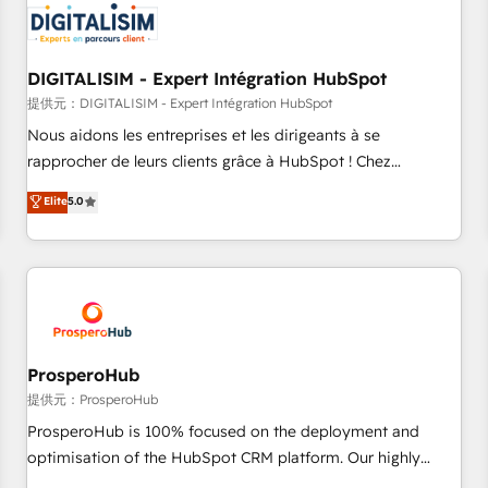
HubSpot set-up for better results 🌐 Website design and
build using HubSpot 🔌 Integrating HubSpot with other
systems 🎓 Training your teams to be HubSpot pros 📊
DIGITALISIM - Expert Intégration HubSpot
Lead generation services using HubSpot Why us? - SIX
HubSpot Accreditations - awarded by HubSpot after a
提供元：DIGITALISIM - Expert Intégration HubSpot
rigorous process for CRM, Solutions Architecture,
Nous aidons les entreprises et les dirigeants à se
Onboarding , Data Migration, Custom Integration & Platform
rapprocher de leurs clients grâce à HubSpot ! Chez
Enablement -Onboarded over 500 businesses to HubSpot -
DIGITALISIM, nous avons l'intime conviction que la réussite
Elite
5.0
Top 1% of partners worldwide -In-house team of 25+
des entreprises passe par l’innovation web, le marketing
experts Contact us today to help you get more from your
digital, et la relation client ! C'est pourquoi, nos experts sont
investment in HubSpot. www.bbdboom.com
à la fois capables de gérer votre projet de création de site
internet, votre référencement, votre stratégie digitale et le
pilotage et l'intégration d'HubSpot ! Les grandes phases
d'un projet HubSpot avec DIGITALISIM : 🧽 Nettoyage,
migration et intégration des bases de données. 🚀
ProsperoHub
Développement des interfaces avec vos logiciels métiers ⚙️
提供元：ProsperoHub
Configuration de la plateforme HubSpot 📈 Configuration
ProsperoHub is 100% focused on the deployment and
de rapports et tableaux de bord 🤝 Book Process &
optimisation of the HubSpot CRM platform. Our highly
Guidelines utilisateurs 🎓 Formations des utilisateurs
experienced team of solutions experts will ensure that you