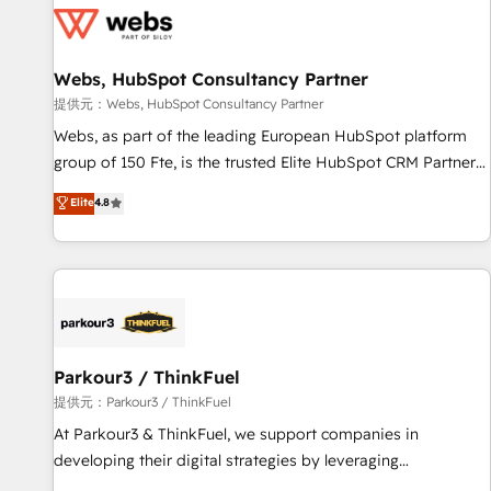
migrations and data cleanups • Custom APIs and third-party
integrations 📈 End-to-End Revenue Acceleration • Lifecycle
marketing and pipeline growth programs • Sales
Webs, HubSpot Consultancy Partner
enablement tools and CRM optimization • Retention
提供元：Webs, HubSpot Consultancy Partner
strategies with customer journey mapping 🏅 Elite-Level
Webs, as part of the leading European HubSpot platform
HubSpot Execution • 750+ onboardings and 2,000+
group of 150 Fte, is the trusted Elite HubSpot CRM Partner
implementations • Deep expertise across marketing, sales,
offering you a roadmap on maximizing EBITDA and
Elite
4.8
and service hubs • Built-in flexibility for startups to global
achieving Commercial Excellence. With our targeted
brands
processes, we strengthen your digital transformation and
minimize costs. As HubSpot's Advanced Accredited CRM
Implementation partner, we provide expertise to drive your
business forward. Since 2015 we are fully dedicated to
HubSpot and with an experienced team (50+), we work
with reputable companies in B2B sectors such as
Parkour3 / ThinkFuel
manufacturing, SaaS and business services. We prepare a
提供元：Parkour3 / ThinkFuel
customized business case that demonstrates the value and
At Parkour3 & ThinkFuel, we support companies in
impact of your digital transformation, including a detailed
developing their digital strategies by leveraging
financial rationale with a focus on ROI and TCO. As a trusted
technologies and automating their marketing and sales