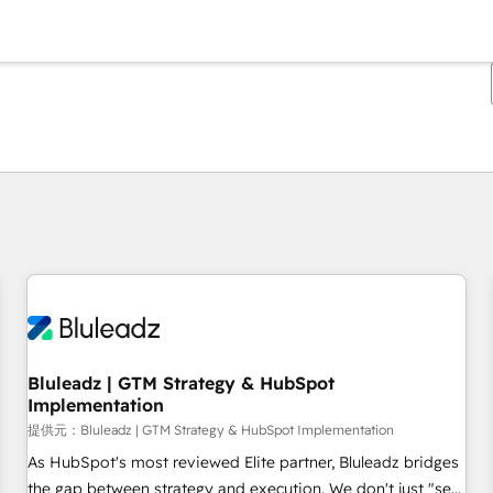
現在の場所
ページ
ページ
ページ
ページ
ページ
ページ
ページ
ページ
ページ
ページ
ページ
Bluleadz | GTM Strategy & HubSpot
Implementation
提供元：Bluleadz | GTM Strategy & HubSpot Implementation
As HubSpot's most reviewed Elite partner, Bluleadz bridges
the gap between strategy and execution. We don't just "set