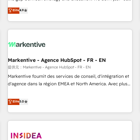
up tools" — we install the GTM Operating System (GTM OS)
Elite
4.9
to align your leadership and engineer a portal that drives
predictable revenue velocity. 🚀 GTM Strategy & Alignment
Workshops & Sprints: Identify "Valleys of Death" stalling
growth. Fix your ICP, Math, and Story to stop "accelerating a
mess." ⚙️ Elite Engineering & AI Scalable Architecture: Zero-
technical-debt setup across all Hubs, validated by our 7
HubSpot Accreditations. AI-Powered RevOps: Breeze AI,
Markentive - Agence HubSpot - FR - EN
custom AI agents, and high-integrity migrations for total
提供元：Markentive - Agence HubSpot - FR - EN
reporting clarity. Security & Compliance: SOC 2 Type II and
Markentive fournit des services de conseil, d'intégration et
HIPAA attested for enterprise-grade data security. 🏆 Why
d'agence dans la région EMEA et North America. Avec plus
Bluleadz? GTM OS Partner | 16+ Years Experience | 1,000+
de 115 experts en marketing automation, Growth, Revops,
Five-Star Reviews
CRM et webdesign. Markentive is both a consulting firm, a
Elite
5.0
digital agency and an integrator. With over 115 experts in
marketing automation, growth, revops, CRM and webdesign
(We focus on EMEA - USA customers).