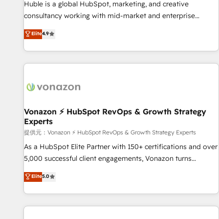
Award 🏆2017 Website Design HubSpot Impact Award 🏆
Huble is a global HubSpot, marketing, and creative
2016 Growth-Driven Design Agency of the Year 🏆2016
consultancy working with mid-market and enterprise
Sales Enablement HubSpot Impact Award 🏆2015 Growth-
businesses. We go beyond implementation, shaping the
Elite
4.9
Driven Design Agency of the Year 🏆2015 Became the 5th
strategy, processes, and teams that turn HubSpot into a
Agency to reach Diamond 🏆2014 HubSpot COS
genuine growth engine. Named HubSpot's Global Partner of
Performance Award 🏆2014 HubSpot COS Design Award 🏆
the Year in 2024, consistently ranked among their top 5
2013 HubSpot Marketplace Provider of the Year 🏆2011
partners worldwide, and with over 15 years in the
Became a HubSpot Partner 📆Founded in 1997
ecosystem, Huble has built a track record that speaks for
itself. One company, one operating model, delivering across
offices and consulting teams in the UK, USA, Canada,
Vonazon ⚡ HubSpot RevOps & Growth Strategy
Experts
Germany, France, Belgium, Singapore, and South Africa.
Certified compliant with ISO/IEC 27001:2022 and ISO
提供元：Vonazon ⚡ HubSpot RevOps & Growth Strategy Experts
9001:2015 across all seven international offices and 175+
As a HubSpot Elite Partner with 150+ certifications and over
employees.
5,000 successful client engagements, Vonazon turns
marketing complexity into measurable, scalable growth.
Elite
5.0
From onboarding to enterprise-grade campaigns, our in-
house team builds scalable strategies that drive long-term
revenue. ⚙️ HubSpot Integration & Optimization • Seamless
CRM, CMS, and automation setup • Complex platform