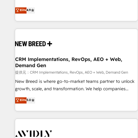
ンシーとして、HubSpot Eliteの実装力で顧客フロント業務を
再設計します。 💡 100inc は何をする会社か？ HubSpotを共
Elite
4.9
通基盤に、AIエージェントを組み込んだ顧客フロント業務（マ
ーケティング・営業・CS）を組織全体で設計・実装する日本の
AIネイティブ・エージェンシーです。事業部・グループ会社・
部門が分立する組織で、データと業務プロセスのサイロ化を、
CRMを軸とした全社共通基盤に再構築します。意思決定者・
PMO・現場担当者に並走します。 1️⃣ HubSpot導入・活用支援
CRM Implementations, RevOps, AEO + Web,
顧客データの一元化から、GTMの見える化・自動化まで。全
Demand Gen
Hub統合運用、データ品質設計、グループ横断のCRM統合に対
提供元：CRM Implementations, RevOps, AEO + Web, Demand Gen
応します。 2️⃣ AIエージェント組織構築 営業・マーケティング
業務の一部をAIが自律実行する組織への移行を設計・実装。
New Breed is where go-to-market teams partner to unlock
Breeze・Claude等をHubSpotと連携させ、役割定義・運用ル
growth, scale, and transformation. We help companies
ール・成果指標まで含めて設計します。 3️⃣ 全社DX × AI推進の
activate HubSpot’s AI-powered customer platform and
Elite
5.0
PMO伴走支援 複数部門をまたぐDX×AI変革を、構想から実装・
operationalize HubSpot’s Loop Marketing framework
定着までPMOとして主導。「設定の代行ではなく、設計の責
through expert-led services, smart agents, and purpose-
任」を引き受け、部門横断の統合・浸透・変革管理を実行しま
built apps, tailored to your business. Together, we unlock
す。 ▸ CMS戦略設計・構築：リード獲得・CVR・SEOを前提に
results, fast. ⚙️CRM & RevOps: Align all Hubs to your buyer
した情報設計・導線設計・テンプレート設計をContent Hubで
journey for clean data, scalability, & reporting. 🎯Demand