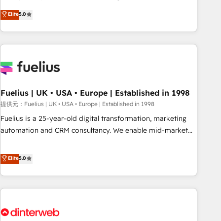
processes. 🔹 Trusted by Industry Leaders With an average
RevOps consulting, data architecture, sales enablement,
Elite
5.0
rating of 4.9/5 and a proven track record of business
lifecycle automation, lead scoring and revenue reporting.
transformation, our growth-first approach has helped
HubSpot, Salesforce and integrated enterprise stacks.
brands dominate their markets.
Digital Marketing, Answer Engine Optimisation, and
Generative Engine Optimisation (AI Search), HubSpot
Content Hub, WordPress development, B2B SEO, paid
media, and content. We work with enterprise and growth-
led companies across technology, professional services,
Fuelius | UK • USA • Europe | Established in 1998
financial services and industrial sectors. Offices in
提供元：Fuelius | UK • USA • Europe | Established in 1998
Johannesburg, Cape Town and London. 500+ HubSpot CRM
Fuelius is a 25-year-old digital transformation, marketing
implementations delivered. AI visibility coverage across
automation and CRM consultancy. We enable mid-market
ChatGPT, Claude, Perplexity, Gemini and Google AI
and enterprise clients to maximise their return from digital
Overviews. HubSpot Impact Award - Customer First
and fuel their growth. We modernise platforms, streamline
Elite
5.0
HubSpot Impact Award - Integrations Innovation HubSpot
operations that are causing inefficiencies, improve
Impact Award - Platform Migration Excellence HubSpot
customer experiences, integrate systems, and supercharge
Impact Award - Platform Excellence 35+ full-time HubSpot
revenue operations Key services: • CRM Implementation •
professionals.
Systems Integration • Digital Transformation / Web
Development • RevOps & Sales Consulting • Marketing