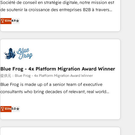
ensure revenue growth on a daily basis. So tell us your
Société de conseil en stratégie digitale, notre mission est
challenge; our passionate and growth driven team of 100+
de soutenir la croissance des entreprises B2B à travers
experts is ready for you! Driving digital growth |
l’acquisition de nouveaux clients, l'intégration CRM et le
Elite
4.9
www.brightdigital.com
développement des revenus auprès de vos comptes
existants. En France et à l'international, nous travaillons
avec des ETI ambitieuses, des grands groupes voulant aller
au-delà d’une simple transformation digitale et des startups
florissantes. Nos 3 grandes expertises sont : ➤ L’intégration
de CRM et de méthodologie RevOps pour aligner les
équipes marketing, commerciales et support client (data
Blue Frog - 4x Platform Migration Award Winner
migration, synchronisation API, audit et maintenance) ➤ La
提供元：Blue Frog - 4x Platform Migration Award Winner
création de sites internet de conversion qui transforment
Blue Frog is made up of a senior team of executive
les visiteurs en opportunités d'affaires ➤ La mise en place
consultants who bring decades of relevant, real world
de stratégies d'acquisition marketing (SEO, SEA, inbound,
experience to our client engagements. "Blue Frog is a top,
automatisation marketing, ABM, IA, emailing) Informations
trusted partner in HubSpot's ecosystem for a reason. Their
Elite
5.0
clés : - 10 ans d'expérience - 100+ intégrations CRM
team brings over a decade of experience to the table, along
HubSpot réussies - 40 experts conseil - 150 certifications
with deep knowledge of the HubSpot platform and
HubSpot cumulées
strategies for driving growth. They are committed to