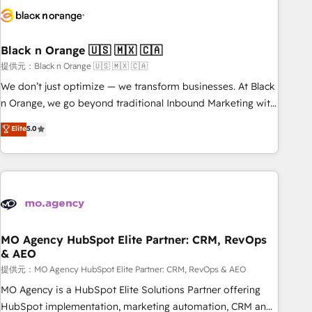
helping our customers grow and finding solutions that fit
their unique business needs. We are thrilled to have Blue
Frog in the HubSpot ecosystem leading the way for
Black n Orange 🇺🇸 🇲🇽 🇨🇦
customers!" - Yamini Rangan, CEO of HubSpot “Our
experience with the team at Blue Frog has been nothing
提供元：Black n Orange 🇺🇸 🇲🇽 🇨🇦
short of extraordinary. Their years of experience and quality
We don’t just optimize — we transform businesses. At Black
of skilled staff has earned them a trusted reputation within
n Orange, we go beyond traditional Inbound Marketing with
the HubSpot ecosystem as a reliable partner capable of
our exclusive methodologies: BOOMS and BOOST. Together,
Elite
5.0
delivering remarkable experiences for our most
they form a powerful combination that has driven success
sophisticated clients.” - Brian Garvey, VP, Solutions Partner
for over 800 businesses worldwide. As Elite HubSpot
Program, HubSpot.
Partners, we specialize in crafting high-performance growth
strategies that integrate data-driven marketing, automation,
and revenue intelligence to help companies scale faster and
smarter. 🔹 BOOMS: Demand generation for all your buyers
With BOOMS, you invest in 100% of your buyers,
MO Agency HubSpot Elite Partner: CRM, RevOps
& AEO
accelerating your growth and positioning yourself as an
undisputed leader. 🔹 BOOST: Optimize your digital
提供元：MO Agency HubSpot Elite Partner: CRM, RevOps & AEO
transformation process A methodology designed to
MO Agency is a HubSpot Elite Solutions Partner offering
implement HubSpot effectively and optimize your digital
HubSpot implementation, marketing automation, CRM and