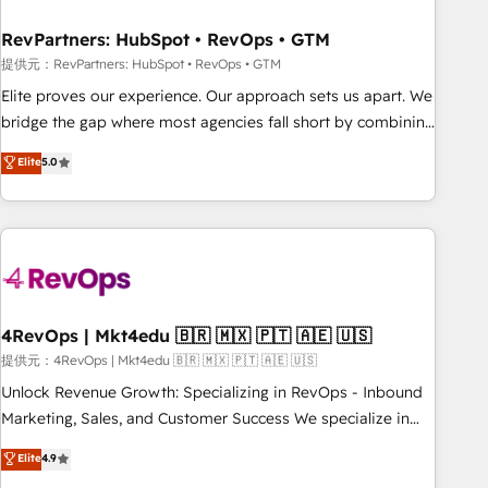
optimization ✔️ Data migrations, CRM architecture, and
RevPartners: HubSpot • RevOps • GTM
reporting foundations ✔️ Custom integrations and workflow
automation ✔️ User adoption programs, training, and
提供元：RevPartners: HubSpot • RevOps • GTM
enablement Through project-based engagements and
Elite proves our experience. Our approach sets us apart. We
ongoing RevOps partnerships, we guide organizations
bridge the gap where most agencies fall short by combining
through the revenue maturity model - delivering the right
GTM strategy with technical execution to solve the right
Elite
5.0
improvements at the right time so operations evolve
problem with the right solution. As the only firm in the world
strategically and sustainably as the business grows.
to hold Elite Partner Accreditations with both HubSpot and
Clay, our clients gain a unique advantage in CRM
architecture, pipeline generation, data intelligence, and go-
to-market execution. Why B2B Businesses Choose RP: -
Secure: Soc2 compliant 🛡️ - Pricing: Implementations
starting at $1,5k 💵 - Speed: Launch in 14 days ⚡ - Global:
4RevOps | Mkt4edu 🇧🇷 🇲🇽 🇵🇹 🇦🇪 🇺🇸
250 professionals across five continents 🌐 - Scale: Fastest
提供元：4RevOps | Mkt4edu 🇧🇷 🇲🇽 🇵🇹 🇦🇪 🇺🇸
tiering Elite HubSpot Partner 🪴 - Sales Hub: More
Unlock Revenue Growth: Specializing in RevOps - Inbound
implementations than any other Partner 💻 - Migrations: We
Marketing, Sales, and Customer Success We specialize in
convert Salesforce addicts to HubSpot evangelists 🧡 Don't
driving revenue growth for companies across industries
Elite
4.9
hire a marketing agency for an Ops problem. Don't hire a
through tailored marketing, sales, and customer success