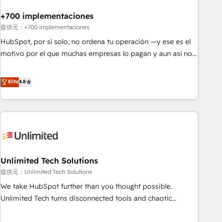
Automation What makes us different? 🚀 Top 0.5% of global
+700 implementaciones
HubSpot agencies ⚙️ The strongest technical ability and
integration capabilities 💼 Consultative, long-term partners
提供元：+700 implementaciones
who will embed ourselves into your business, processes
HubSpot, por sí solo, no ordena tu operación —y ese es el
and systems 🏢 We specialise in working with mid-market
motivo por el que muchas empresas lo pagan y aun así no
and enterprise organisations, global organisations and
crecen. Suele ser un círculo: procesos que no generan datos
those with complex use cases 🏆 CRM Implementation,
confiables, datos que no permiten decidir bien, y
Elite
4.8
Platform Enablement, Custom Integration and Onboarding
decisiones que no logran mejorar los procesos. Y así, vuelta
Accredited 🔐 ISO27001 & ISO9001 Certified
tras vuelta, el negocio gira sin avanzar —un problema que
tiene menos que ver con el CRM y más con cómo opera la
empresa por debajo. Te acompañamos a ordenar tu
operación paso a paso, sin frenarla, con la adopción que
todos buscan y pocos logran. Así HubSpot por fin rinde. Y
Unlimited Tech Solutions
hay algo más: cada proceso que ordenás construye el
contexto real de cómo opera tu empresa —lo único que no
提供元：Unlimited Tech Solutions
se compra ni se copia—. En un mundo donde todos tendrán
We take HubSpot further than you thought possible.
la misma IA, va a ganar quien tenga el mejor contexto para
Unlimited Tech turns disconnected tools and chaotic
alimentarla. Sin contexto, la IA improvisa. Con el tuyo, se
processes into a seamless, high-performing revenue engine.
vuelve una ventaja que nadie más tiene. No es teoría: