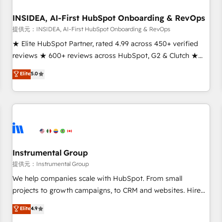
INSIDEA, AI-First HubSpot Onboarding & RevOps
提供元：INSIDEA, AI-First HubSpot Onboarding & RevOps
★ Elite HubSpot Partner, rated 4.99 across 450+ verified
reviews ★ 600+ reviews across HubSpot, G2 & Clutch ★
150+ in-house HubSpot-certified experts ★ 1,500+
Elite
5.0
implementations across 25+ countries ★ AI-first, RevOps-
led, onboarding-obsessed INSIDEA helps growing
companies turn HubSpot into a revenue engine. We
onboard your team, migrate your data, and build AI-
powered workflows that drive adoption from week one, in
your time zone. What we do: ➤ Onboarding: Live in weeks,
with workflows built around your business, not a template.
Instrumental Group
➤ Migration: Move from any legacy CRM. Zero downtime,
提供元：Instrumental Group
full data integrity. ➤ Implementation: Configure HubSpot to
We help companies scale with HubSpot. From small
run your revenue process. Sales, marketing, and service
projects to growth campaigns, to CRM and websites. Hire
wired together. ➤ AI and Integrations: Layer Breeze AI,
an agency that's experienced in every inch of HubSpot and
Elite
4.9
custom agents, and APIs to remove manual work. ➤
willing to work hand-in-hand with your team to simplify the