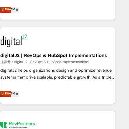
revenue engine. Our unified ecosystem includes specialized
divisions Globalia (AI & Software) and Point Success Media
Elite
5.0
(Paid Media), making this the official home for all three
brands. 🔄 Implementation & Integration - Seamless
migrations and system integrations powered by Globalia’s
technical development team. - 19 HubSpot-certified trainers
to drive platform adoption. 📈 Revenue Generation - Full-
funnel marketing and high-performance advertising via
digitalJ2 | RevOps & HubSpot Implementations
Point Success Media. - Expert deployment of Breeze AI and
custom agents to automate growth. 🏆 Elite Excellence - 8
提供元：digitalJ2 | RevOps & HubSpot Implementations
platform accreditations and deep HIPAA-compliance
digitalJ2 helps organizations design and optimize revenue
expertise. - A team of 250+ experts dedicated to your
systems that drive scalable, predictable growth. As a triple-
resilient growth.
accredited HubSpot Solutions Partner, we specialize in both
strategic RevOps planning and hands-on technical
Elite
5.0
execution - building the operational foundation companies
need to thrive. Industries we specialize in: - Manufacturing -
Healthcare - Financial Services - Managed IT (MSP) -
Franchises - Professional Services - And more! How we
help: ✔️ Full HubSpot implementations and portal