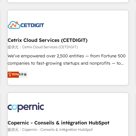
Ongoing Management: Monthly tune-ups, feature rollouts,
complex and build a better experience for your team and
adoption coaching. Buying HubSpot, switching to it, or
customers.
reviving a stale portal? We are built for the work.
Cetrix Cloud Services (CETDIGIT)
提供元：Cetrix Cloud Services (CETDIGIT)
We’ve empowered over 2,500 entities — from Fortune 500
companies to fast-growing startups and nonprofits — to
streamline operations, scale revenue, and unlock the full
Elite
5.0
potential of HubSpot. With deep technical and industry
expertise, we fuse automation, integration, and AI
innovation to deliver lasting impact. We specialize in: •
Turnkey and end-to-end HubSpot implementations •
Onboarding for Sales, Service, Marketing & Content Hubs •
AI voice and chat agents, predictive automation, and smart
workflows • Salesforce + HubSpot integration • Website
Copernic - Conseils & intégration HubSpot
design and CMS development • ERP integration: SAP,
提供元：Copernic - Conseils & intégration HubSpot