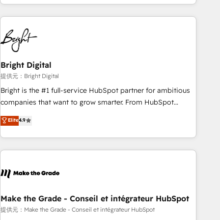
technical agency for a growth problem. Hire a partner built
strategies, utilizing RevOps methodologies. As Latin
to solve both.
America's largest HubSpot partner and a global leader in
education market, we offer unparalleled insights. Operating
in five countries—Brazil, UAE (Abu Dhabi/Dubai/Sharjah),
Mexico, USA, and Portugal—we've executed over a hundred
successful operations. Our approach, rooted in RevOps
Bright Digital
principles, integrates analysis, training, planning, and
提供元：Bright Digital
qualification. Leveraging technology, data analytics, CRM
Bright is the #1 full-service HubSpot partner for ambitious
optimization, and inbound marketing tactics, we focus on
companies that want to grow smarter. From HubSpot
understanding, nurturing, and converting leads. Partner with
onboarding, to training, from developing a new website to
Elite
4.9
us to unlock your business's full potential and achieve
lead generation and digital marketing; we do it all (and with
sustained growth in today's competitive market.
great results)! In short, our services include: - HubSpot
consultancy: onboarding, training, data migration - HubSpot
development: websites, custom modules, integrations -
Marketing & sales solutions: digital marketing, advertising,
campaigns, content and design We connect people, data
and technology to improve customer experiences. With our
Make the Grade - Conseil et intégrateur HubSpot
bright people, exciting ideas and can-do mentality, we
提供元：Make the Grade - Conseil et intégrateur HubSpot