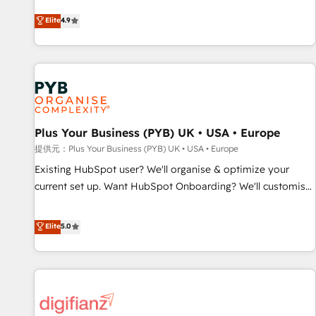
extension of your team, we believe in the power of
processes to generate growth. Our offer spans from
Elite
4.9
partnership. Together, we embark on a transformational
Strategy to Operations. We specialize in CRM onboarding
journey that sets your business up for long-term success.
and implementation, web design, sales & marketing
Unlock your business. If not now, when?
automation, and digital marketing. With extensive
experience working with tech companies and
manufacturers since 2002, we are committed to
empowering our clients and developing their autonomy. Get
Plus Your Business (PYB) UK • USA • Europe
to grips with HubSpot through guided implementation and
seamless integration of the CRM platform into your digital
提供元：Plus Your Business (PYB) UK • USA • Europe
ecosystem. Would you like support in deploying your
Existing HubSpot user? We'll organise & optimize your
inbound marketing strategy? We'll provide support tailored
current set up. Want HubSpot Onboarding? We'll customise
to your needs and sales objectives. With 125+ certifications,
your CRM & automate your business processes. Welcome
we are part of the most certified Canadian agencies, and we
to our Profile! We can help with... • CRM implementation,
Elite
5.0
both hold Onboarding Accreditations. Based in Canada
reports & workflows, and team training • CRM migration:
(coast to coast), our services are offered in both English &
Salesforce, Pipedrive, Dynamics etc • Technical projects inc.
French.
Custom API integrations & ERP systems inc. SAP and
Netsuite A little about us... • Boutique 'Elite' Team (12 super
skilled members) • 150+ Clients for Sales Hub, Marketing