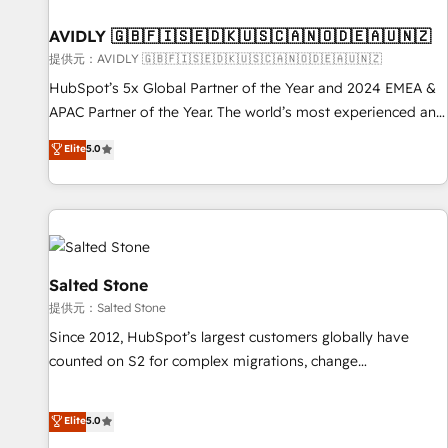
一体提供。 ▸ 既存CRM・MAからの移行支援：Salesforce・
Gen & ABM: Drive pipeline with inbound, ABM, AEO, SEO, &
Marketo・Pardot等からの移行、カスタム設計、履歴データ移
paid media. 👩‍💻Web Design: Build high-performing
AVIDLY 🇬🇧🇫🇮🇸🇪🇩🇰🇺🇸🇨🇦🇳🇴🇩🇪🇦🇺🇳🇿
行と活用設計まで。 ▸ AEO対応：ChatGPT・Perplexity等のAI
websites with UX, messaging, & conversion strategy that
提供元：AVIDLY 🇬🇧🇫🇮🇸🇪🇩🇰🇺🇸🇨🇦🇳🇴🇩🇪🇦🇺🇳🇿
検索からの流入・引用を前提にコンテンツとサイト構造を最適
drive results. 🤖AI Strategy: Activate Breeze Agents,
HubSpot’s 5x Global Partner of the Year and 2024 EMEA &
化。 🏆 なぜ100incを選ぶのか？ ✓ HubSpot Eliteパートナー
configure HubSpot AI, & maximize AEO with tailored AI
APAC Partner of the Year. The world’s most experienced and
認定 ✓ HubSpotアワード受賞・HUGリーダー ✓
services. 🧩Integrations: Extend HubSpot with custom
fully accredited HubSpot Solutions Partner. 🚀 With 2,750+
Elite
5.0
ISO27001:2022 / ISO9001:2015 取得 ✓ 400社以上の導入実績
integrations, hosting, & maintenance.
HubSpot projects delivered and 370+ specialists across
✓ HubSpot大百科 出版 CRM・AI活用に関するご相談、現状整
EMEA, APAC and NAM, we de-risk complex CRM
理の壁打ちなど、構想段階からお気軽にお問い合わせくださ
programmes and accelerate ROI across every HubSpot
い。
Hub. 🧭 From multi-region migrations to AI-powered
automation, we turn complexity into clarity, human at global
scale. 🏆 HubSpot’s CEO called us “the partner of the
Salted Stone
future.” Others agree it is proof of trust built through
提供元：Salted Stone
measurable impact.
Since 2012, HubSpot’s largest customers globally have
counted on S2 for complex migrations, change
management, systems integration, and creative solutions
that deliver measurable impact and transform brand
Elite
5.0
experiences As one of the few full-service creative agencies