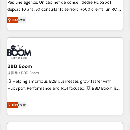
NetSuite, Microsoft Dynamics, … • Data cleansing and CRM
Pas une agence. Un cabinet de conseil dédié HubSpot
migration from any platform • Client/member portals built
depuis 10 ans. 30 consultants seniors, +500 clients, un ROI
on HubSpot • CaterSuite for the catering industry • Custom
mesurable. Notre mission : faire de HubSpot un vrai levier
Elite
4.9
and complex integrations: SAM.gov, GovWin, QuickBooks,
de performance pour votre organisation. Cela passe par la
PandaDoc, ClickUp, Shopify, Mapsly, WooCommerce,
compréhension de vos processus, la fiabilisation de vos
BuilderTrend, and more Experience the difference — reach
données et l'alignement de vos équipes — avant même
out to see how AI + HubSpot can transform your business.
d'ouvrir la plateforme. Nos domaines d'intervention : -
Intégration & paramétrage HubSpot - Migration CRM &
reprise de données - Stratégie RevOps & alignement
Marketing / Sales - Data, reporting & tableaux de bord -
BBD Boom
Onboarding, audit & optimisation - Intégrations métiers
提供元：BBD Boom
(ERP, téléphonie, e-commerce) - Formation &
💥 Helping ambitious B2B businesses grow faster with
accompagnement au changement Nous intervenons auprès
HubSpot. Performance and ROI focused. 💥 BBD Boom is
des PME, ETI et grandes entreprises en France et à
the HubSpot partner that can help you to HubSpot Better.
l'international, dans des secteurs variés : SaaS, immobilier,
We work with your teams to solve all your HubSpot
Elite
5.0
industrie, éducation, banque & assurance, transport &
challenges and improve user adoption, sales process and
logistique.
marketing results. Services 📚 Onboarding your team to
HubSpot for the first time 🔧 Designing and optimising your