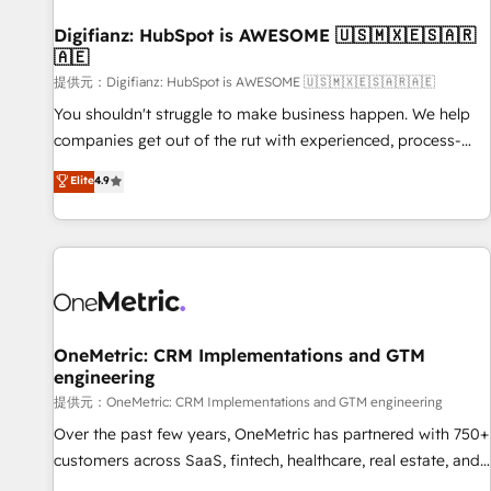
Hub, Service Hub, Data Hub and Website (CMS) • ISO/IEC
Digifianz: HubSpot is AWESOME 🇺🇸🇲🇽🇪🇸🇦🇷
27001:2022, ISO 9001:2015 and now... ISO 42001: 2023
🇦🇪
certified • Exclusive AI 'GuardHub' governance framework,
提供元：Digifianz: HubSpot is AWESOME 🇺🇸🇲🇽🇪🇸🇦🇷🇦🇪
based on ISO 42001 - helping you 'organise complexity'
𝗥𝗲𝗮𝗱𝘆 𝗳𝗼𝗿 𝘁𝗵𝗲 𝗻𝗲𝘅𝘁 𝘀𝘁𝗲𝗽? Click the 👈 '𝗖𝗼𝗻𝘁𝗮𝗰𝘁
You shouldn't struggle to make business happen. We help
𝗯𝘂𝘀𝗶𝗻𝗲𝘀𝘀' button to get in touch (𝘸𝘦'𝘳𝘦 𝘴𝘶𝘱𝘦𝘳 𝘳𝘦𝘴𝘱𝘰𝘯𝘴𝘪𝘷𝘦)
companies get out of the rut with experienced, process-
oriented teams implementing HubSpot Marketing, Sales,
Elite
4.9
Service, CMS and Operations Hub, so selling and actually
engaging with your customers feels easy and pain-free. We
are a top ranked HubSpot Elite Partner, winner of Rookie of
the Year and Customer First Awards, 4.9/5 rating in
HubSpot Reviews and 4.9/5 rating in Clutch Reviews.
Digifianz helps the following industries: logistics & 3PL,
home improvement & construction, branding and
OneMetric: CRM Implementations and GTM
engineering
commercialization, real estate, health, education, SaaS,
Software Dev & IT and consulting, make the most out of
提供元：OneMetric: CRM Implementations and GTM engineering
their HubSpot experience operating in the United States,
Over the past few years, OneMetric has partnered with 750+
EU, UAE, Mexico and Latin America. From casual user to
customers across SaaS, fintech, healthcare, real estate, and
super fan: make HubSpot an experience you LOVE!
other industries. With 150+ HubSpot-certified experts, we