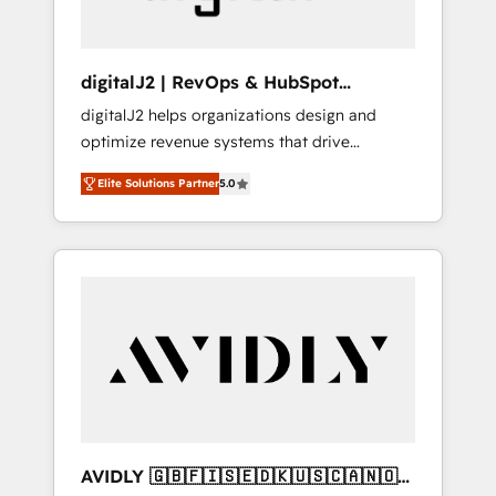
digitalJ2 | RevOps & HubSpot
Implementations
digitalJ2 helps organizations design and
optimize revenue systems that drive
scalable, predictable growth. As a triple-
Elite Solutions Partner
5.0
accredited HubSpot Solutions Partner, we
specialize in both strategic RevOps planning
and hands-on technical execution - building
the operational foundation companies need
to thrive. Industries we specialize in: -
Manufacturing - Healthcare - Financial
Services - Managed IT (MSP) - Franchises -
Professional Services - And more! How we
help: ✔️ Full HubSpot implementations and
portal optimization ✔️ Data migrations, CRM
architecture, and reporting foundations ✔️
AVIDLY 🇬🇧🇫🇮🇸🇪🇩🇰🇺🇸🇨🇦🇳🇴
Custom integrations and workflow