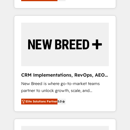
unified ecosystem includes specialized
OS Partner | 16+ Years Experience | 1,000+
とサイト構造を最適化。 🏆 なぜ100incを選ぶ
divisions Globalia (AI & Software) and Point
Five-Star Reviews
のか？ ✓ HubSpot Eliteパートナー認定 ✓
Success Media (Paid Media), making this the
HubSpotアワード受賞・HUGリーダー ✓
official home for all three brands. 🔄
ISO27001:2022 / ISO9001:2015 取得 ✓ 400社
Implementation & Integration - Seamless
以上の導入実績 ✓ HubSpot大百科 出版 CRM・
migrations and system integrations powered
AI活用に関するご相談、現状整理の壁打ちな
by Globalia’s technical development team. -
ど、構想段階からお気軽にお問い合わせくださ
19 HubSpot-certified trainers to drive
い。
platform adoption. 📈 Revenue Generation -
Full-funnel marketing and high-performance
advertising via Point Success Media. - Expert
CRM Implementations, RevOps, AEO
deployment of Breeze AI and custom agents
+ Web, Demand Gen
New Breed is where go-to-market teams
to automate growth. 🏆 Elite Excellence - 8
partner to unlock growth, scale, and
platform accreditations and deep HIPAA-
transformation. We help companies activate
compliance expertise. - A team of 250+
Elite Solutions Partner
5.0
HubSpot’s AI-powered customer platform
experts dedicated to your resilient growth.
and operationalize HubSpot’s Loop
Marketing framework through expert-led
services, smart agents, and purpose-built