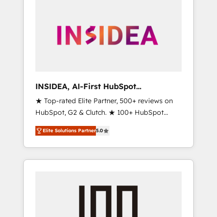
INSIDEA, AI-First HubSpot
Onboarding & RevOps
★ Top-rated Elite Partner, 500+ reviews on
HubSpot, G2 & Clutch. ★ 100+ HubSpot
Certified Experts & Trainers across the team
Elite Solutions Partner
5.0
★ 1,500+ implementations across five
continents ★ AI-First, RevOps-led,
Onboarding obsessed ★ Company of the
Year 2024/25 INSIDEA helps growing
companies turn HubSpot into a revenue
engine. We onboard your team, migrate your
data, and build AI-powered workflows that