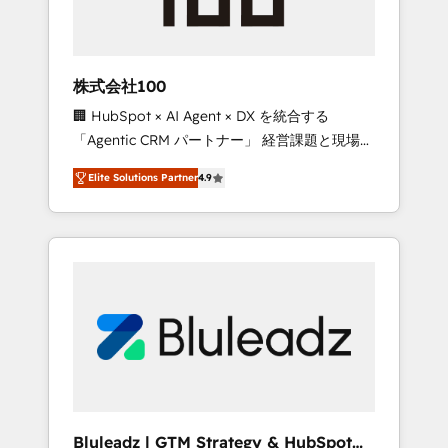
drive adoption from week one, in your time
zone. What we do ➤ Onboarding: Live in
weeks, with workflows built around your
business, not a template. ➤ Migration: Move
株式会社100
from any legacy CRM. Zero downtime, full
🏢 HubSpot × AI Agent × DX を統合する
data integrity. ➤ Implementation: Configure
「Agentic CRM パートナー」 経営課題と現場業
HubSpot to run your revenue process. Sales,
務をつなぐAIネイティブ・エージェンシーとし
marketing, and service wired together. ➤ AI
Elite Solutions Partner
4.9
て、HubSpot Eliteの実装力で顧客フロント業務
and Integrations: Layer Breeze AI, custom
を再設計します。 💡 100inc は何をする会社
agents, and APIs to remove manual work. ➤
か？ HubSpotを共通基盤に、AIエージェントを
Ongoing Management: Monthly tune-ups,
組み込んだ顧客フロント業務（マーケティン
feature rollouts, adoption coaching. Buying
グ・営業・CS）を組織全体で設計・実装する日
HubSpot, switching to it, or reviving a stale
本のAIネイティブ・エージェンシーです。事業
portal? We are built for the work.
部・グループ会社・部門が分立する組織で、デ
ータと業務プロセスのサイロ化を、CRMを軸と
した全社共通基盤に再構築します。意思決定
者・PMO・現場担当者に並走します。 1️⃣
HubSpot導入・活用支援 顧客データの一元化か
Bluleadz | GTM Strategy & HubSpot