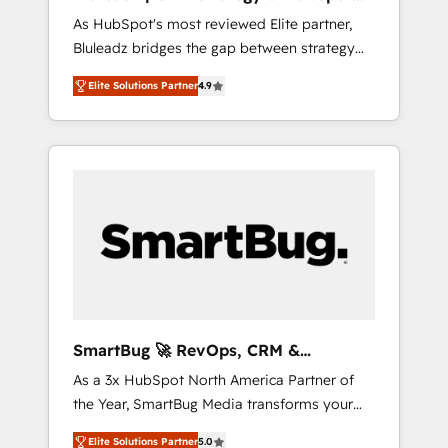
ら、GTMの見える化・自動化まで。全Hub統合
Implementation
As HubSpot's most reviewed Elite partner,
運用、データ品質設計、グループ横断のCRM統
Bluleadz bridges the gap between strategy
合に対応します。 2️⃣ AIエージェント組織構築
and execution. We don't just "set up tools" —
営業・マーケティング業務の一部をAIが自律実
Elite Solutions Partner
4.9
we install the GTM Operating System (GTM
行する組織への移行を設計・実装。Breeze・
OS) to align your leadership and engineer a
Claude等をHubSpotと連携させ、役割定義・運
portal that drives predictable revenue
用ルール・成果指標まで含めて設計します。 3️⃣
velocity. 🚀 GTM Strategy & Alignment
全社DX × AI推進のPMO伴走支援 複数部門をま
Workshops & Sprints: Identify "Valleys of
たぐDX×AI変革を、構想から実装・定着まで
Death" stalling growth. Fix your ICP, Math,
PMOとして主導。「設定の代行ではなく、設計
and Story to stop "accelerating a mess." ⚙️
の責任」を引き受け、部門横断の統合・浸透・
Elite Engineering & AI Scalable Architecture:
変革管理を実行します。 ▸ CMS戦略設計・構
Zero-technical-debt setup across all Hubs,
築：リード獲得・CVR・SEOを前提にした情報
validated by our 7 HubSpot Accreditations.
設計・導線設計・テンプレート設計をContent
AI-Powered RevOps: Breeze AI, custom AI
Hubで一体提供。 ▸ 既存CRM・MAからの移行
SmartBug 🚀 RevOps, CRM &
agents, and high-integrity migrations for total
支援：Salesforce・Marketo・Pardot等からの
Integration Experts
As a 3x HubSpot North America Partner of
reporting clarity. Security & Compliance: SOC
移行、カスタム設計、履歴データ移行と活用設
the Year, SmartBug Media transforms your
2 Type I and HIPAA attested for enterprise-
計まで。 ▸ AEO対応：ChatGPT・Perplexity等
customer lifecycle into a revenue engine. Our
grade data security. 🏆 Why Bluleadz? GTM
のAI検索からの流入・引用を前提にコンテンツ
Elite Solutions Partner
5.0