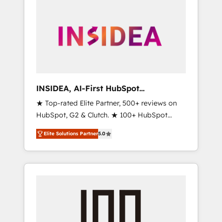
INSIDEA, AI-First HubSpot
Onboarding & RevOps
★ Top-rated Elite Partner, 500+ reviews on
HubSpot, G2 & Clutch. ★ 100+ HubSpot
Certified Experts & Trainers across the team
Elite Solutions Partner
5.0
★ 1,500+ implementations across five
continents ★ AI-First, RevOps-led,
Onboarding obsessed ★ Company of the
Year 2024/25 INSIDEA helps growing
companies turn HubSpot into a revenue
engine. We onboard your team, migrate your
data, and build AI-powered workflows that