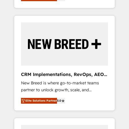
unified ecosystem includes specialized
OS Partner | 16+ Years Experience | 1,000+
とサイト構造を最適化。 🏆 なぜ100incを選ぶ
divisions Globalia (AI & Software) and Point
Five-Star Reviews
のか？ ✓ HubSpot Eliteパートナー認定 ✓
Success Media (Paid Media), making this the
HubSpotアワード受賞・HUGリーダー ✓
official home for all three brands. 🔄
ISO27001:2022 / ISO9001:2015 取得 ✓ 400社
Implementation & Integration - Seamless
以上の導入実績 ✓ HubSpot大百科 出版 CRM・
migrations and system integrations powered
AI活用に関するご相談、現状整理の壁打ちな
by Globalia’s technical development team. -
ど、構想段階からお気軽にお問い合わせくださ
19 HubSpot-certified trainers to drive
い。
platform adoption. 📈 Revenue Generation -
Full-funnel marketing and high-performance
advertising via Point Success Media. - Expert
CRM Implementations, RevOps, AEO
deployment of Breeze AI and custom agents
+ Web, Demand Gen
New Breed is where go-to-market teams
to automate growth. 🏆 Elite Excellence - 8
partner to unlock growth, scale, and
platform accreditations and deep HIPAA-
transformation. We help companies activate
compliance expertise. - A team of 250+
Elite Solutions Partner
5.0
HubSpot’s AI-powered customer platform
experts dedicated to your resilient growth.
and operationalize HubSpot’s Loop
Marketing framework through expert-led
services, smart agents, and purpose-built