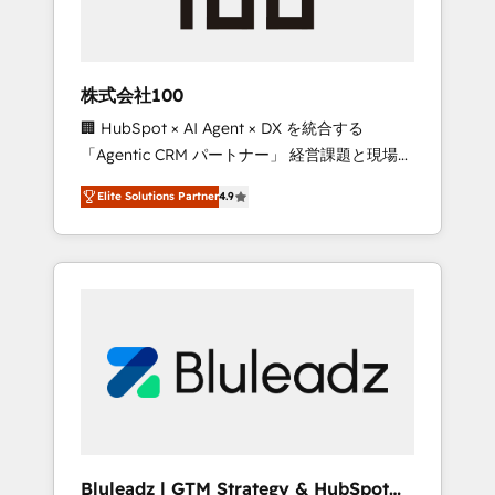
drive adoption from week one, in your time
zone. What we do ➤ Onboarding: Live in
weeks, with workflows built around your
business, not a template. ➤ Migration: Move
株式会社100
from any legacy CRM. Zero downtime, full
🏢 HubSpot × AI Agent × DX を統合する
data integrity. ➤ Implementation: Configure
「Agentic CRM パートナー」 経営課題と現場業
HubSpot to run your revenue process. Sales,
務をつなぐAIネイティブ・エージェンシーとし
marketing, and service wired together. ➤ AI
Elite Solutions Partner
4.9
て、HubSpot Eliteの実装力で顧客フロント業務
and Integrations: Layer Breeze AI, custom
を再設計します。 💡 100inc は何をする会社
agents, and APIs to remove manual work. ➤
か？ HubSpotを共通基盤に、AIエージェントを
Ongoing Management: Monthly tune-ups,
組み込んだ顧客フロント業務（マーケティン
feature rollouts, adoption coaching. Buying
グ・営業・CS）を組織全体で設計・実装する日
HubSpot, switching to it, or reviving a stale
本のAIネイティブ・エージェンシーです。事業
portal? We are built for the work.
部・グループ会社・部門が分立する組織で、デ
ータと業務プロセスのサイロ化を、CRMを軸と
した全社共通基盤に再構築します。意思決定
者・PMO・現場担当者に並走します。 1️⃣
HubSpot導入・活用支援 顧客データの一元化か
Bluleadz | GTM Strategy & HubSpot