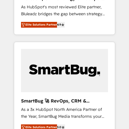
ら、GTMの見える化・自動化まで。全Hub統合
Implementation
As HubSpot's most reviewed Elite partner,
運用、データ品質設計、グループ横断のCRM統
Bluleadz bridges the gap between strategy
合に対応します。 2️⃣ AIエージェント組織構築
and execution. We don't just "set up tools" —
営業・マーケティング業務の一部をAIが自律実
Elite Solutions Partner
4.9
we install the GTM Operating System (GTM
行する組織への移行を設計・実装。Breeze・
OS) to align your leadership and engineer a
Claude等をHubSpotと連携させ、役割定義・運
portal that drives predictable revenue
用ルール・成果指標まで含めて設計します。 3️⃣
velocity. 🚀 GTM Strategy & Alignment
全社DX × AI推進のPMO伴走支援 複数部門をま
Workshops & Sprints: Identify "Valleys of
たぐDX×AI変革を、構想から実装・定着まで
Death" stalling growth. Fix your ICP, Math,
PMOとして主導。「設定の代行ではなく、設計
and Story to stop "accelerating a mess." ⚙️
の責任」を引き受け、部門横断の統合・浸透・
Elite Engineering & AI Scalable Architecture:
変革管理を実行します。 ▸ CMS戦略設計・構
Zero-technical-debt setup across all Hubs,
築：リード獲得・CVR・SEOを前提にした情報
validated by our 7 HubSpot Accreditations.
設計・導線設計・テンプレート設計をContent
AI-Powered RevOps: Breeze AI, custom AI
Hubで一体提供。 ▸ 既存CRM・MAからの移行
SmartBug 🚀 RevOps, CRM &
agents, and high-integrity migrations for total
支援：Salesforce・Marketo・Pardot等からの
Integration Experts
As a 3x HubSpot North America Partner of
reporting clarity. Security & Compliance: SOC
移行、カスタム設計、履歴データ移行と活用設
the Year, SmartBug Media transforms your
2 Type I and HIPAA attested for enterprise-
計まで。 ▸ AEO対応：ChatGPT・Perplexity等
customer lifecycle into a revenue engine. Our
grade data security. 🏆 Why Bluleadz? GTM
のAI検索からの流入・引用を前提にコンテンツ
Elite Solutions Partner
5.0