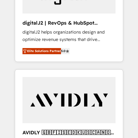
digitalJ2 | RevOps & HubSpot
Implementations
digitalJ2 helps organizations design and
optimize revenue systems that drive
scalable, predictable growth. As a triple-
Elite Solutions Partner
5.0
accredited HubSpot Solutions Partner, we
specialize in both strategic RevOps planning
and hands-on technical execution - building
the operational foundation companies need
to thrive. Industries we specialize in: -
Manufacturing - Healthcare - Financial
Services - Managed IT (MSP) - Franchises -
Professional Services - And more! How we
help: ✔️ Full HubSpot implementations and
portal optimization ✔️ Data migrations, CRM
architecture, and reporting foundations ✔️
AVIDLY 🇬🇧🇫🇮🇸🇪🇩🇰🇺🇸🇨🇦🇳🇴
Custom integrations and workflow