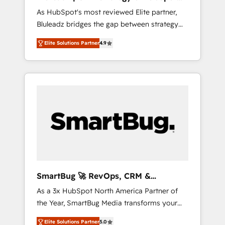
ら、GTMの見える化・自動化まで。全Hub統合
Implementation
As HubSpot's most reviewed Elite partner,
運用、データ品質設計、グループ横断のCRM統
Bluleadz bridges the gap between strategy
合に対応します。 2️⃣ AIエージェント組織構築
and execution. We don't just "set up tools" —
営業・マーケティング業務の一部をAIが自律実
Elite Solutions Partner
4.9
we install the GTM Operating System (GTM
行する組織への移行を設計・実装。Breeze・
OS) to align your leadership and engineer a
Claude等をHubSpotと連携させ、役割定義・運
portal that drives predictable revenue
用ルール・成果指標まで含めて設計します。 3️⃣
velocity. 🚀 GTM Strategy & Alignment
全社DX × AI推進のPMO伴走支援 複数部門をま
Workshops & Sprints: Identify "Valleys of
たぐDX×AI変革を、構想から実装・定着まで
Death" stalling growth. Fix your ICP, Math,
PMOとして主導。「設定の代行ではなく、設計
and Story to stop "accelerating a mess." ⚙️
の責任」を引き受け、部門横断の統合・浸透・
Elite Engineering & AI Scalable Architecture:
変革管理を実行します。 ▸ CMS戦略設計・構
Zero-technical-debt setup across all Hubs,
築：リード獲得・CVR・SEOを前提にした情報
validated by our 7 HubSpot Accreditations.
設計・導線設計・テンプレート設計をContent
AI-Powered RevOps: Breeze AI, custom AI
Hubで一体提供。 ▸ 既存CRM・MAからの移行
SmartBug 🚀 RevOps, CRM &
agents, and high-integrity migrations for total
支援：Salesforce・Marketo・Pardot等からの
Integration Experts
As a 3x HubSpot North America Partner of
reporting clarity. Security & Compliance: SOC
移行、カスタム設計、履歴データ移行と活用設
the Year, SmartBug Media transforms your
2 Type I and HIPAA attested for enterprise-
計まで。 ▸ AEO対応：ChatGPT・Perplexity等
customer lifecycle into a revenue engine. Our
grade data security. 🏆 Why Bluleadz? GTM
のAI検索からの流入・引用を前提にコンテンツ
Elite Solutions Partner
5.0