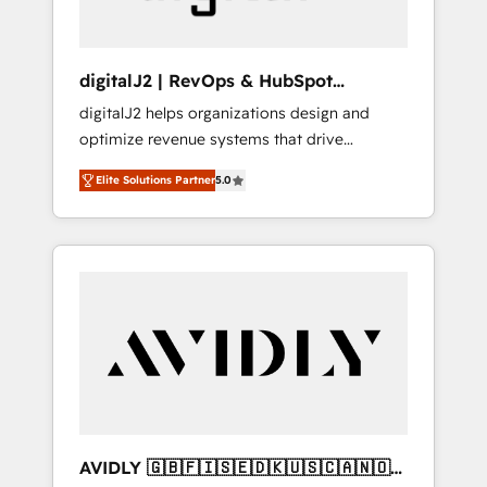
digitalJ2 | RevOps & HubSpot
Implementations
digitalJ2 helps organizations design and
optimize revenue systems that drive
scalable, predictable growth. As a triple-
Elite Solutions Partner
5.0
accredited HubSpot Solutions Partner, we
specialize in both strategic RevOps planning
and hands-on technical execution - building
the operational foundation companies need
to thrive. Industries we specialize in: -
Manufacturing - Healthcare - Financial
Services - Managed IT (MSP) - Franchises -
Professional Services - And more! How we
help: ✔️ Full HubSpot implementations and
portal optimization ✔️ Data migrations, CRM
architecture, and reporting foundations ✔️
AVIDLY 🇬🇧🇫🇮🇸🇪🇩🇰🇺🇸🇨🇦🇳🇴
Custom integrations and workflow