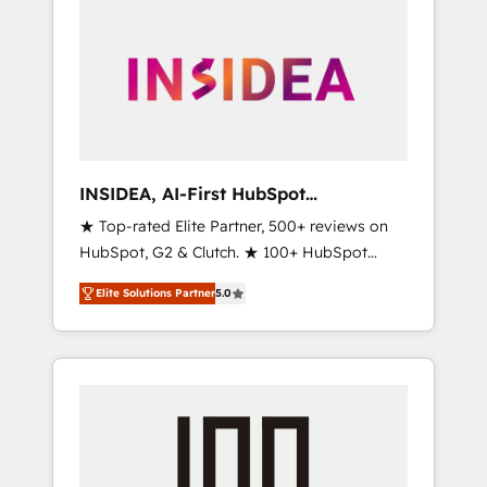
INSIDEA, AI-First HubSpot
Onboarding & RevOps
★ Top-rated Elite Partner, 500+ reviews on
HubSpot, G2 & Clutch. ★ 100+ HubSpot
Certified Experts & Trainers across the team
Elite Solutions Partner
5.0
★ 1,500+ implementations across five
continents ★ AI-First, RevOps-led,
Onboarding obsessed ★ Company of the
Year 2024/25 INSIDEA helps growing
companies turn HubSpot into a revenue
engine. We onboard your team, migrate your
data, and build AI-powered workflows that