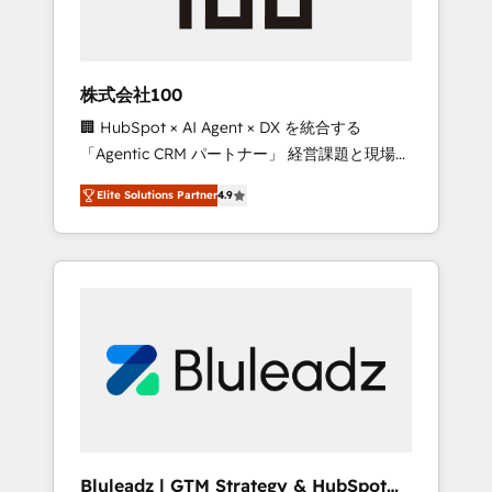
drive adoption from week one, in your time
zone. What we do ➤ Onboarding: Live in
weeks, with workflows built around your
business, not a template. ➤ Migration: Move
株式会社100
from any legacy CRM. Zero downtime, full
🏢 HubSpot × AI Agent × DX を統合する
data integrity. ➤ Implementation: Configure
「Agentic CRM パートナー」 経営課題と現場業
HubSpot to run your revenue process. Sales,
務をつなぐAIネイティブ・エージェンシーとし
marketing, and service wired together. ➤ AI
Elite Solutions Partner
4.9
て、HubSpot Eliteの実装力で顧客フロント業務
and Integrations: Layer Breeze AI, custom
を再設計します。 💡 100inc は何をする会社
agents, and APIs to remove manual work. ➤
か？ HubSpotを共通基盤に、AIエージェントを
Ongoing Management: Monthly tune-ups,
組み込んだ顧客フロント業務（マーケティン
feature rollouts, adoption coaching. Buying
グ・営業・CS）を組織全体で設計・実装する日
HubSpot, switching to it, or reviving a stale
本のAIネイティブ・エージェンシーです。事業
portal? We are built for the work.
部・グループ会社・部門が分立する組織で、デ
ータと業務プロセスのサイロ化を、CRMを軸と
した全社共通基盤に再構築します。意思決定
者・PMO・現場担当者に並走します。 1️⃣
HubSpot導入・活用支援 顧客データの一元化か
Bluleadz | GTM Strategy & HubSpot