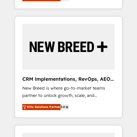
unified ecosystem includes specialized
OS Partner | 16+ Years Experience | 1,000+
とサイト構造を最適化。 🏆 なぜ100incを選ぶ
divisions Globalia (AI & Software) and Point
Five-Star Reviews
のか？ ✓ HubSpot Eliteパートナー認定 ✓
Success Media (Paid Media), making this the
HubSpotアワード受賞・HUGリーダー ✓
official home for all three brands. 🔄
ISO27001:2022 / ISO9001:2015 取得 ✓ 400社
Implementation & Integration - Seamless
以上の導入実績 ✓ HubSpot大百科 出版 CRM・
migrations and system integrations powered
AI活用に関するご相談、現状整理の壁打ちな
by Globalia’s technical development team. -
ど、構想段階からお気軽にお問い合わせくださ
19 HubSpot-certified trainers to drive
い。
platform adoption. 📈 Revenue Generation -
Full-funnel marketing and high-performance
advertising via Point Success Media. - Expert
CRM Implementations, RevOps, AEO
deployment of Breeze AI and custom agents
+ Web, Demand Gen
New Breed is where go-to-market teams
to automate growth. 🏆 Elite Excellence - 8
partner to unlock growth, scale, and
platform accreditations and deep HIPAA-
transformation. We help companies activate
compliance expertise. - A team of 250+
Elite Solutions Partner
5.0
HubSpot’s AI-powered customer platform
experts dedicated to your resilient growth.
and operationalize HubSpot’s Loop
Marketing framework through expert-led
services, smart agents, and purpose-built