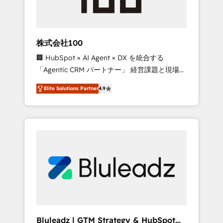
drive adoption from week one, in your time
zone. What we do ➤ Onboarding: Live in
weeks, with workflows built around your
business, not a template. ➤ Migration: Move
株式会社100
from any legacy CRM. Zero downtime, full
🏢 HubSpot × AI Agent × DX を統合する
data integrity. ➤ Implementation: Configure
「Agentic CRM パートナー」 経営課題と現場業
HubSpot to run your revenue process. Sales,
務をつなぐAIネイティブ・エージェンシーとし
marketing, and service wired together. ➤ AI
Elite Solutions Partner
4.9
て、HubSpot Eliteの実装力で顧客フロント業務
and Integrations: Layer Breeze AI, custom
を再設計します。 💡 100inc は何をする会社
agents, and APIs to remove manual work. ➤
か？ HubSpotを共通基盤に、AIエージェントを
Ongoing Management: Monthly tune-ups,
組み込んだ顧客フロント業務（マーケティン
feature rollouts, adoption coaching. Buying
グ・営業・CS）を組織全体で設計・実装する日
HubSpot, switching to it, or reviving a stale
本のAIネイティブ・エージェンシーです。事業
portal? We are built for the work.
部・グループ会社・部門が分立する組織で、デ
ータと業務プロセスのサイロ化を、CRMを軸と
した全社共通基盤に再構築します。意思決定
者・PMO・現場担当者に並走します。 1️⃣
HubSpot導入・活用支援 顧客データの一元化か
Bluleadz | GTM Strategy & HubSpot