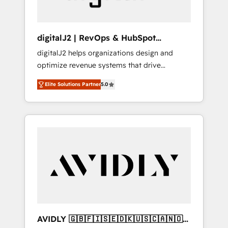
digitalJ2 | RevOps & HubSpot
Implementations
digitalJ2 helps organizations design and
optimize revenue systems that drive
scalable, predictable growth. As a triple-
Elite Solutions Partner
5.0
accredited HubSpot Solutions Partner, we
specialize in both strategic RevOps planning
and hands-on technical execution - building
the operational foundation companies need
to thrive. Industries we specialize in: -
Manufacturing - Healthcare - Financial
Services - Managed IT (MSP) - Franchises -
Professional Services - And more! How we
help: ✔️ Full HubSpot implementations and
portal optimization ✔️ Data migrations, CRM
architecture, and reporting foundations ✔️
AVIDLY 🇬🇧🇫🇮🇸🇪🇩🇰🇺🇸🇨🇦🇳🇴
Custom integrations and workflow