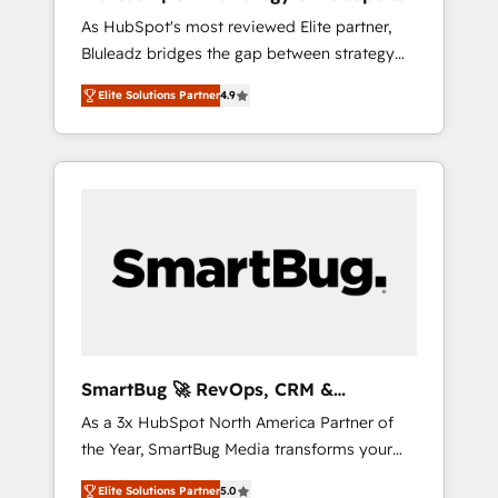
ら、GTMの見える化・自動化まで。全Hub統合
Implementation
As HubSpot's most reviewed Elite partner,
運用、データ品質設計、グループ横断のCRM統
Bluleadz bridges the gap between strategy
合に対応します。 2️⃣ AIエージェント組織構築
and execution. We don't just "set up tools" —
営業・マーケティング業務の一部をAIが自律実
Elite Solutions Partner
4.9
we install the GTM Operating System (GTM
行する組織への移行を設計・実装。Breeze・
OS) to align your leadership and engineer a
Claude等をHubSpotと連携させ、役割定義・運
portal that drives predictable revenue
用ルール・成果指標まで含めて設計します。 3️⃣
velocity. 🚀 GTM Strategy & Alignment
全社DX × AI推進のPMO伴走支援 複数部門をま
Workshops & Sprints: Identify "Valleys of
たぐDX×AI変革を、構想から実装・定着まで
Death" stalling growth. Fix your ICP, Math,
PMOとして主導。「設定の代行ではなく、設計
and Story to stop "accelerating a mess." ⚙️
の責任」を引き受け、部門横断の統合・浸透・
Elite Engineering & AI Scalable Architecture:
変革管理を実行します。 ▸ CMS戦略設計・構
Zero-technical-debt setup across all Hubs,
築：リード獲得・CVR・SEOを前提にした情報
validated by our 7 HubSpot Accreditations.
設計・導線設計・テンプレート設計をContent
AI-Powered RevOps: Breeze AI, custom AI
Hubで一体提供。 ▸ 既存CRM・MAからの移行
SmartBug 🚀 RevOps, CRM &
agents, and high-integrity migrations for total
支援：Salesforce・Marketo・Pardot等からの
Integration Experts
As a 3x HubSpot North America Partner of
reporting clarity. Security & Compliance: SOC
移行、カスタム設計、履歴データ移行と活用設
the Year, SmartBug Media transforms your
2 Type I and HIPAA attested for enterprise-
計まで。 ▸ AEO対応：ChatGPT・Perplexity等
customer lifecycle into a revenue engine. Our
grade data security. 🏆 Why Bluleadz? GTM
のAI検索からの流入・引用を前提にコンテンツ
Elite Solutions Partner
5.0