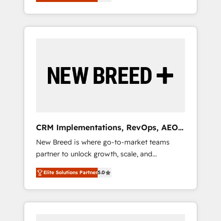
unified ecosystem includes specialized
OS Partner | 16+ Years Experience | 1,000+
とサイト構造を最適化。 🏆 なぜ100incを選ぶ
divisions Globalia (AI & Software) and Point
Five-Star Reviews
のか？ ✓ HubSpot Eliteパートナー認定 ✓
Success Media (Paid Media), making this the
HubSpotアワード受賞・HUGリーダー ✓
official home for all three brands. 🔄
ISO27001:2022 / ISO9001:2015 取得 ✓ 400社
Implementation & Integration - Seamless
以上の導入実績 ✓ HubSpot大百科 出版 CRM・
migrations and system integrations powered
AI活用に関するご相談、現状整理の壁打ちな
by Globalia’s technical development team. -
ど、構想段階からお気軽にお問い合わせくださ
19 HubSpot-certified trainers to drive
い。
platform adoption. 📈 Revenue Generation -
Full-funnel marketing and high-performance
advertising via Point Success Media. - Expert
CRM Implementations, RevOps, AEO
deployment of Breeze AI and custom agents
+ Web, Demand Gen
New Breed is where go-to-market teams
to automate growth. 🏆 Elite Excellence - 8
partner to unlock growth, scale, and
platform accreditations and deep HIPAA-
transformation. We help companies activate
compliance expertise. - A team of 250+
Elite Solutions Partner
5.0
HubSpot’s AI-powered customer platform
experts dedicated to your resilient growth.
and operationalize HubSpot’s Loop
Marketing framework through expert-led
services, smart agents, and purpose-built