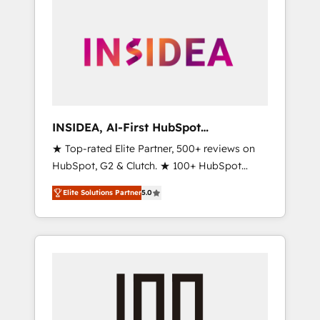
INSIDEA, AI-First HubSpot
Onboarding & RevOps
★ Top-rated Elite Partner, 500+ reviews on
HubSpot, G2 & Clutch. ★ 100+ HubSpot
Certified Experts & Trainers across the team
Elite Solutions Partner
5.0
★ 1,500+ implementations across five
continents ★ AI-First, RevOps-led,
Onboarding obsessed ★ Company of the
Year 2024/25 INSIDEA helps growing
companies turn HubSpot into a revenue
engine. We onboard your team, migrate your
data, and build AI-powered workflows that