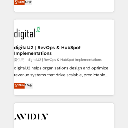
Elite
4.9
AI, & maximize AEO with tailored AI services. 🧩
marketing automation, Growth, Revops, CRM et
Integrations: Extend HubSpot with custom
webdesign. Markentive is both a consulting firm, a
integrations, hosting, & maintenance.
digital agency and an integrator. With over 115
experts in marketing automation, growth, revops,
CRM and webdesign (We focus on EMEA - USA
customers).
digitalJ2 | RevOps & HubSpot
Implementations
提供元：digitalJ2 | RevOps & HubSpot Implementations
digitalJ2 helps organizations design and optimize
revenue systems that drive scalable, predictable
growth. As a triple-accredited HubSpot Solutions
Elite
5.0
Partner, we specialize in both strategic RevOps
planning and hands-on technical execution - building
the operational foundation companies need to
thrive. Industries we specialize in: - Manufacturing -
Healthcare - Financial Services - Managed IT (MSP) -
Franchises - Professional Services - And more! How