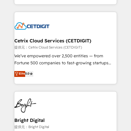
understanding, nurturing, and converting leads.
companies. We are woman-owned, powered by
Partner with us to unlock your business's full
coffee, and we ❤️ dogs. We produce award-winning
potential and achieve sustained growth in today's
work for our clients. 🏆2023 Technical Expertise
competitive market.
Impact Award 🏆2022 Technical Expertise Impact
Award 🏆2022 Platform Migration Excellence Impact
Award 🏆2020 Elite Solutions Partner 🏆2019
Cetrix Cloud Services (CETDIGIT)
Integrations HubSpot Impact Award 🏆2019
提供元：Cetrix Cloud Services (CETDIGIT)
Marketing Enablement HubSpot Impact Award 🏆
We’ve empowered over 2,500 entities — from
2018 Website Design HubSpot Impact Award 🏆2017
Fortune 500 companies to fast-growing startups
Website Design HubSpot Impact Award 🏆2016
and nonprofits — to streamline operations, scale
Elite
5.0
Growth-Driven Design Agency of the Year 🏆2016
revenue, and unlock the full potential of HubSpot.
Sales Enablement HubSpot Impact Award 🏆2015
With deep technical and industry expertise, we fuse
Growth-Driven Design Agency of the Year 🏆2015
automation, integration, and AI innovation to deliver
Became the 5th Agency to reach Diamond 🏆2014
lasting impact. We specialize in: • Turnkey and end-
HubSpot COS Performance Award 🏆2014 HubSpot
to-end HubSpot implementations • Onboarding for
COS Design Award 🏆2013 HubSpot Marketplace
Sales, Service, Marketing & Content Hubs • AI voice
Provider of the Year 🏆2011 Became a HubSpot
and chat agents, predictive automation, and smart
Bright Digital
Partner 📆Founded in 1997
workflows • Salesforce + HubSpot integration •
提供元：Bright Digital