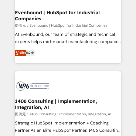
into bold ideas and shape them into thoughtful
products and strategies that actually make a
Evenbound | HubSpot for Industrial
Companies
difference.
提供元：Evenbound | HubSpot for Industrial Companies
At Evenbound, our team of strategic and technical
experts helps mid-market manufacturing companies
achieve real growth. We specialize in delivering
Elite
5.0
tailored solutions that drive results by leveraging
HubSpot’s platform and data to fuel success.
Technical Solutions: - HubSpot Technical Consulting -
HubSpot CRM Implementation - HubSpot
Onboarding - Data Migration & Integrations -
Technical Audit & Optimization Strategic Solutions: -
Revenue Operations - Inbound Marketing -
1406 Consulting | Implementation,
Integration, AI
Outbound Marketing - HubSpot CMS Website
Design & Development We empower our clients to
提供元：1406 Consulting | Implementation, Integration, AI
reach their full potential by providing transparent,
Strategic HubSpot Implementation + Coaching
relationship-driven support. With over 300 HubSpot
Partner As an Elite HubSpot Partner, 1406 Consulting