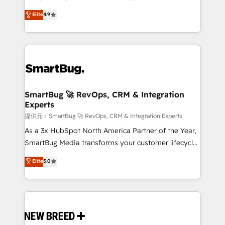
2️⃣ AIエージェント組織構築 営業・マーケティング業務
don't just "set up tools" — we install the GTM
Elite
4.9
の一部をAIが自律実行する組織への移行を設計・実装。
Operating System (GTM OS) to align your leadership
Breeze・Claude等をHubSpotと連携させ、役割定義・
and engineer a portal that drives predictable
運用ルール・成果指標まで含めて設計します。 3️⃣ 全社
revenue velocity. 🚀 GTM Strategy & Alignment
DX × AI推進のPMO伴走支援 複数部門をまたぐDX×AI変
Workshops & Sprints: Identify "Valleys of Death"
革を、構想から実装・定着までPMOとして主導。「設
stalling growth. Fix your ICP, Math, and Story to stop
定の代行ではなく、設計の責任」を引き受け、部門横断
"accelerating a mess." ⚙️ Elite Engineering & AI
の統合・浸透・変革管理を実行します。 ▸ CMS戦略設
Scalable Architecture: Zero-technical-debt setup
SmartBug 🚀 RevOps, CRM & Integration
計・構築：リード獲得・CVR・SEOを前提にした情報設
Experts
across all Hubs, validated by our 7 HubSpot
計・導線設計・テンプレート設計をContent Hubで一体
Accreditations. AI-Powered RevOps: Breeze AI,
提供元：SmartBug 🚀 RevOps, CRM & Integration Experts
提供。 ▸ 既存CRM・MAからの移行支援：Salesforce・
custom AI agents, and high-integrity migrations for
As a 3x HubSpot North America Partner of the Year,
Marketo・Pardot等からの移行、カスタム設計、履歴
total reporting clarity. Security & Compliance: SOC 2
SmartBug Media transforms your customer lifecycle
データ移行と活用設計まで。 ▸ AEO対応：ChatGPT・
Type II and HIPAA attested for enterprise-grade data
into a revenue engine. Our unified ecosystem
Elite
5.0
Perplexity等のAI検索からの流入・引用を前提にコンテ
security. 🏆 Why Bluleadz? GTM OS Partner | 16+
includes specialized divisions Globalia (AI &
ンツとサイト構造を最適化。 🏆 なぜ100incを選ぶの
Years Experience | 1,000+ Five-Star Reviews
Software) and Point Success Media (Paid Media),
か？ ✓ HubSpot Eliteパートナー認定 ✓ HubSpotアワ
making this the official home for all three brands. 🔄
ード受賞・HUGリーダー ✓ ISO27001:2022 /
Implementation & Integration - Seamless migrations
ISO9001:2015 取得 ✓ 400社以上の導入実績 ✓
and system integrations powered by Globalia’s
HubSpot大百科 出版 CRM・AI活用に関するご相談、現