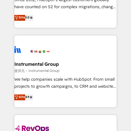
not a template. ➤ Migration: Move from any legacy
have counted on S2 for complex migrations, change
CRM. Zero downtime, full data integrity. ➤
management, systems integration, and creative
Implementation: Configure HubSpot to run your
Elite
5.0
solutions that deliver measurable impact and
revenue process. Sales, marketing, and service wired
transform brand experiences As one of the few full-
together. ➤ AI and Integrations: Layer Breeze AI,
service creative agencies in the HubSpot
custom agents, and APIs to remove manual work. ➤
ecosystem, we blend strategy, technology, & award-
Ongoing Management: Monthly tune-ups, feature
winning design to build scalable, globally
rollouts, adoption coaching. Buying HubSpot,
regionalized HubSpot websites, integrated
switching to it, or reviving a stale portal? We are
marketing campaigns, & RevOps frameworks that
Instrumental Group
built for the work.
fuel long-term success We connect the entire
提供元：Instrumental Group
customer lifecycle through seamless integrations,
We help companies scale with HubSpot. From small
ensure long-term adoption with change-
projects to growth campaigns, to CRM and websites.
management programs, and align marketing, sales,
Hire an agency that's experienced in every inch of
Elite
4.9
and service to drive sustainable growth With 6 key
HubSpot and willing to work hand-in-hand with your
HubSpot accreditations and experience across
team to simplify the complex and build a better
hundreds of organizations in dozens of industries,
experience for your team and customers.
there’s a good chance one of our globally integrated
teams has worked with clients just like you Let’s