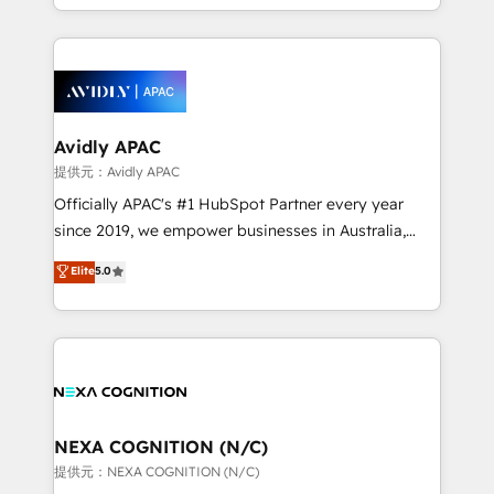
collective good of the company and its clientele, and
service and marketing department operates in the
dedicated to breaking the mold from the agency of
most effective way, while at the same time
the past into the consultancy of the future. Great
leveraging your commercial data for a fully
things are happening.
integrated buyers journey. Elixir is located in
Brussels, Munich, Cologne "Köln", Paris, Amsterdam
and Stockholm Elixir is a first mover and leader
Avidly APAC
when it comes to HubSpot sales and service
提供元：Avidly APAC
implementations, highly renowned for our business
Officially APAC's #1 HubSpot Partner every year
acumen, process (re-)design experience and a
since 2019, we empower businesses in Australia,
massive amount of success stories in this area. We
New Zealand, and globally to realise their full
Elite
5.0
integrate HubSpot with complex solutions like SAP,
potential through enterprise HubSpot CRM
MicroSoft, custom solutions,... Our company also has
implementation. And we deliver best practice across
strong experience with HubSpot UI extensions,
the whole HubSpot platform, covering marketing,
mobile apps for Field Service Mgt and Retail
sales, service, CMS and integrations. We work with
execution, CPQ, customer portals and HubSpot CMS
all businesses, from start-up to Enterprise, and have
developments. And we're champions when it comes
delivered the largest HubSpot implementations in
to complex data migrations.
the world. Our human approach to digital
NEXA COGNITION (N/C)
transformation is designed for businesses who want
提供元：NEXA COGNITION (N/C)