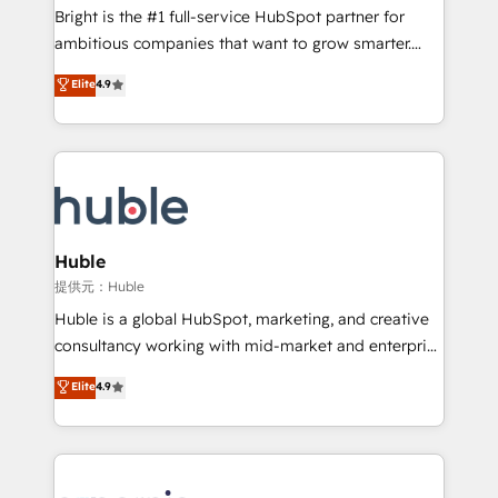
Website design and CMS development • ERP
Bright is the #1 full-service HubSpot partner for
integration: SAP, NetSuite, Microsoft Dynamics, … •
ambitious companies that want to grow smarter.
Data cleansing and CRM migration from any
From HubSpot onboarding, to training, from
Elite
4.9
platform • Client/member portals built on HubSpot •
developing a new website to lead generation and
CaterSuite for the catering industry • Custom and
digital marketing; we do it all (and with great
complex integrations: SAM.gov, GovWin,
results)! In short, our services include: - HubSpot
QuickBooks, PandaDoc, ClickUp, Shopify, Mapsly,
consultancy: onboarding, training, data migration -
WooCommerce, BuilderTrend, and more Experience
HubSpot development: websites, custom modules,
the difference — reach out to see how AI + HubSpot
integrations - Marketing & sales solutions: digital
can transform your business.
marketing, advertising, campaigns, content and
Huble
design We connect people, data and technology to
提供元：Huble
improve customer experiences. With our bright
Huble is a global HubSpot, marketing, and creative
people, exciting ideas and can-do mentality, we
consultancy working with mid-market and enterprise
ensure revenue growth on a daily basis. So tell us
businesses. We go beyond implementation, shaping
Elite
4.9
your challenge; our passionate and growth driven
the strategy, processes, and teams that turn
team of 100+ experts is ready for you! Driving digital
HubSpot into a genuine growth engine. Named
growth | www.brightdigital.com
HubSpot's Global Partner of the Year in 2024,
consistently ranked among their top 5 partners