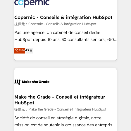
worldwide, and with over 15 years in the ecosystem,
Huble has built a track record that speaks for itself.
One company, one operating model, delivering
Copernic - Conseils & intégration HubSpot
across offices and consulting teams in the UK, USA,
提供元：Copernic - Conseils & intégration HubSpot
Canada, Germany, France, Belgium, Singapore, and
Pas une agence. Un cabinet de conseil dédié
South Africa. Certified compliant with ISO/IEC
HubSpot depuis 10 ans. 30 consultants seniors, +500
27001:2022 and ISO 9001:2015 across all seven
clients, un ROI mesurable. Notre mission : faire de
Elite
4.9
international offices and 175+ employees.
HubSpot un vrai levier de performance pour votre
organisation. Cela passe par la compréhension de
vos processus, la fiabilisation de vos données et
l'alignement de vos équipes — avant même d'ouvrir
la plateforme. Nos domaines d'intervention : -
Intégration & paramétrage HubSpot - Migration CRM
& reprise de données - Stratégie RevOps &
Make the Grade - Conseil et intégrateur
HubSpot
alignement Marketing / Sales - Data, reporting &
tableaux de bord - Onboarding, audit &
提供元：Make the Grade - Conseil et intégrateur HubSpot
optimisation - Intégrations métiers (ERP, téléphonie,
Société de conseil en stratégie digitale, notre
e-commerce) - Formation & accompagnement au
mission est de soutenir la croissance des entreprises
changement Nous intervenons auprès des PME, ETI