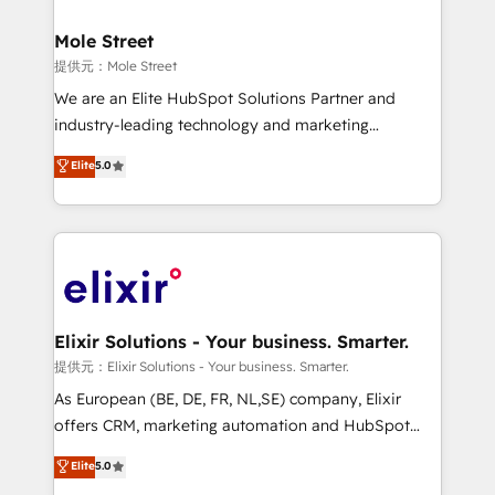
implementations where required 💡 Why 500+
architecture/engineering/construction (AEC),
Clients Choose Us: Elite Partner; technical, fast, and
distribution, commercial real estate, technology,
Mole Street
built to scale.
finserv/fintech, IT managed services, transportation
提供元：Mole Street
& logistics, energy/solar, staffing and recruiting,
We are an Elite HubSpot Solutions Partner and
media, healthcare and government contractors. Our
industry-leading technology and marketing
scope of services encompasses Platform Solutions,
consultancy. Our focus is on enterprise and mid-
Elite
5.0
Technical Solutions, Enablement Solutions, Digital
market B2B companies globally that want a strategic
Solutions and Growth Solutions. As a fully
approach to execute their goals through creative
accredited and five-star rated firm, Wendt Partners
applications of our solutions; Technical HubSpot
brings a deep bench of expertise to each client
Consulting, Content Marketing, Growth-Driven
engagement. In addition, we are SOC 2, ISO 27001,
Design, Migrations + Integrations. Mole Street’s
GDPR and HIPAA compliant for global IT security
mission is empowering others to realize their
standards.
greatness, which is achieved through creating
Elixir Solutions - Your business. Smarter.
absolute clarity, derived from a well-defined
提供元：Elixir Solutions - Your business. Smarter.
strategy, executed well, and reported on with clear
As European (BE, DE, FR, NL,SE) company, Elixir
results. The culture is driven by core values; Joy, Grit,
offers CRM, marketing automation and HubSpot
Accountability, Curiosity, Authenticity, Growth
integration products and services to mid-market
Elite
5.0
Mindedness, and Clarity. We are driven to win for the
and enterprise customers. We ensure that your sales,