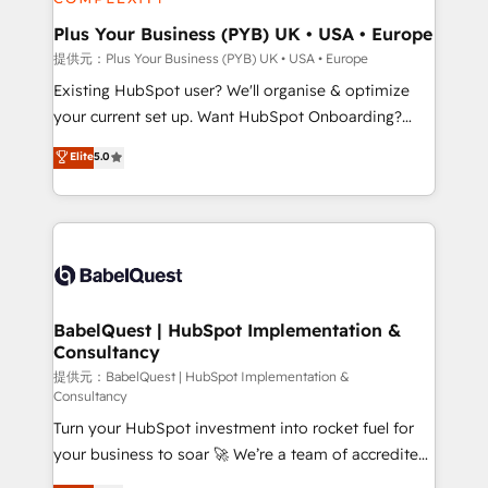
HubSpot Content Hub, WordPress development,
B2B SEO, paid media, and content. We work with
Plus Your Business (PYB) UK • USA • Europe
enterprise and growth-led companies across
提供元：Plus Your Business (PYB) UK • USA • Europe
technology, professional services, financial services
Existing HubSpot user? We'll organise & optimize
and industrial sectors. Offices in Johannesburg, Cape
your current set up. Want HubSpot Onboarding?
Town and London. 500+ HubSpot CRM
We'll customise your CRM & automate your business
Elite
5.0
implementations delivered. AI visibility coverage
processes. Welcome to our Profile! We can help
across ChatGPT, Claude, Perplexity, Gemini and
with... • CRM implementation, reports & workflows,
Google AI Overviews. HubSpot Impact Award -
and team training • CRM migration: Salesforce,
Customer First HubSpot Impact Award - Integrations
Pipedrive, Dynamics etc • Technical projects inc.
Innovation HubSpot Impact Award - Platform
Custom API integrations & ERP systems inc. SAP and
Migration Excellence HubSpot Impact Award -
Netsuite A little about us... • Boutique 'Elite' Team (12
Platform Excellence 35+ full-time HubSpot
super skilled members) • 150+ Clients for Sales Hub,
BabelQuest | HubSpot Implementation &
professionals.
Consultancy
Marketing Hub, Service Hub, Data Hub and Website
(CMS) • ISO/IEC 27001:2022, ISO 9001:2015 and
提供元：BabelQuest | HubSpot Implementation &
Consultancy
now... ISO 42001: 2023 certified • Exclusive AI
Turn your HubSpot investment into rocket fuel for
'GuardHub' governance framework, based on ISO
your business to soar 🚀 We’re a team of accredited
42001 - helping you 'organise complexity' 𝗥𝗲𝗮𝗱𝘆
HubSpot experts ready to help you. We can
𝗳𝗼𝗿 𝘁𝗵𝗲 𝗻𝗲𝘅𝘁 𝘀𝘁𝗲𝗽? Click the 👈 '𝗖𝗼𝗻𝘁𝗮𝗰𝘁