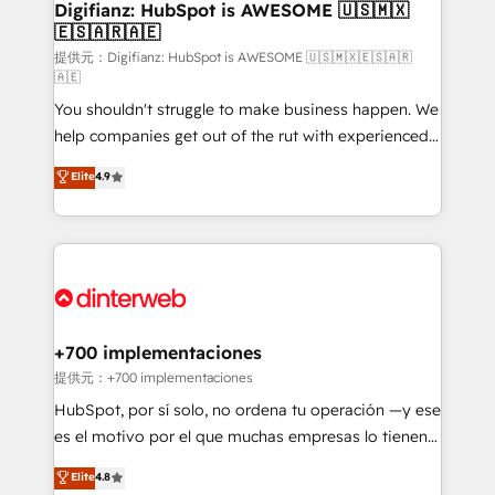
Transformation / Web Development • RevOps &
Digifianz: HubSpot is AWESOME 🇺🇸🇲🇽
🇪🇸🇦🇷🇦🇪
Sales Consulting • Marketing Automation What
makes us different? 🚀 Top 0.5% of global HubSpot
提供元：Digifianz: HubSpot is AWESOME 🇺🇸🇲🇽🇪🇸🇦🇷
🇦🇪
agencies ⚙️ The strongest technical ability and
You shouldn't struggle to make business happen. We
integration capabilities 💼 Consultative, long-term
help companies get out of the rut with experienced,
partners who will embed ourselves into your
process-oriented teams implementing HubSpot
business, processes and systems 🏢 We specialise in
Elite
4.9
Marketing, Sales, Service, CMS and Operations Hub,
working with mid-market and enterprise
so selling and actually engaging with your customers
organisations, global organisations and those with
feels easy and pain-free. We are a top ranked
complex use cases 🏆 CRM Implementation,
HubSpot Elite Partner, winner of Rookie of the Year
Platform Enablement, Custom Integration and
and Customer First Awards, 4.9/5 rating in HubSpot
Onboarding Accredited 🔐 ISO27001 & ISO9001
Reviews and 4.9/5 rating in Clutch Reviews. Digifianz
Certified
helps the following industries: logistics & 3PL, home
+700 implementaciones
improvement & construction, branding and
提供元：+700 implementaciones
commercialization, real estate, health, education,
HubSpot, por sí solo, no ordena tu operación —y ese
SaaS, Software Dev & IT and consulting, make the
es el motivo por el que muchas empresas lo tienen y
most out of their HubSpot experience operating in
aun así no crecen. Suele ser un círculo: procesos que
Elite
4.8
the United States, EU, UAE, Mexico and Latin
no generan datos confiables, datos que no permiten