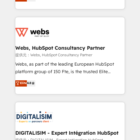
Migration, Custom Integration & Platform
Frog is a top, trusted partner in HubSpot's
Enablement -Onboarded over 500 businesses to
ecosystem for a reason. Their team brings over a
HubSpot -Top 1% of partners worldwide -In-house
decade of experience to the table, along with deep
team of 25+ experts Contact us today to help you
knowledge of the HubSpot platform and strategies
get more from your investment in HubSpot.
for driving growth. They are committed to helping
www.bbdboom.com
our customers grow and finding solutions that fit
their unique business needs. We are thrilled to have
Webs, HubSpot Consultancy Partner
Blue Frog in the HubSpot ecosystem leading the
提供元：Webs, HubSpot Consultancy Partner
way for customers!" - Yamini Rangan, CEO of
Webs, as part of the leading European HubSpot
HubSpot “Our experience with the team at Blue Frog
platform group of 150 Fte, is the trusted Elite
has been nothing short of extraordinary. Their years
HubSpot CRM Partner offering you a roadmap on
Elite
4.8
of experience and quality of skilled staff has earned
maximizing EBITDA and achieving Commercial
them a trusted reputation within the HubSpot
Excellence. With our targeted processes, we
ecosystem as a reliable partner capable of delivering
strengthen your digital transformation and minimize
remarkable experiences for our most sophisticated
costs. As HubSpot's Advanced Accredited CRM
clients.” - Brian Garvey, VP, Solutions Partner
Implementation partner, we provide expertise to
Program, HubSpot.
drive your business forward. Since 2015 we are fully
dedicated to HubSpot and with an experienced
DIGITALISIM - Expert Intégration HubSpot
team (50+), we work with reputable companies in
提供元：DIGITALISIM - Expert Intégration HubSpot