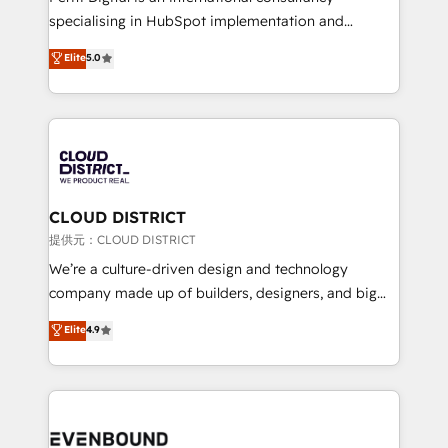
years as a HubSpot partner. • 2023 Impact Awards:
specialising in HubSpot implementation and
Platform Migration Excellence. • Top 3 Partner of the
Antropic's Claude business transformation, with
Elite
5.0
Year LATAM 2022, 2023, 2024, 2025. • Partner of the
offices in Dublin, Munich, Rotterdam, Lisbon, and
Year 2024. • Organizer of Aliados.ai (AI, marketing &
New York. We help organisations unlock their full
tech global congress). 👉 Ready to scale your
revenue potential by deeply integrating core
business with HubSpot? Let Cebra’s experts help
business systems, ERP, e-commerce platforms, and
you grow faster, smarter, and with impact.
beyond, with HubSpot, and layering Anthropic's
Claude AI across the processes that matter most.
From automating complex workflows to surfacing
CLOUD DISTRICT
insights buried in data, we build intelligent systems
提供元：CLOUD DISTRICT
that think, connect, and scale. Our approach goes
We’re a culture-driven design and technology
beyond configuration. We embed ourselves in our
company made up of builders, designers, and big
clients' operations, understand how their business
thinkers. We blend strategy, design, and
Elite
4.9
actually runs, and architect solutions that make
development—always fueled by curiosity—to turn
technology work harder — so their people don't
ideas, opportunities, and challenges into meaningful
have to. 900+ customers worldwide have trusted
experiences. To us, technology is more than just
Periti to turn their data into diamonds. 💎
code; it’s about creating things that are useful, cool,
and—most importantly—simple. That’s why we lean