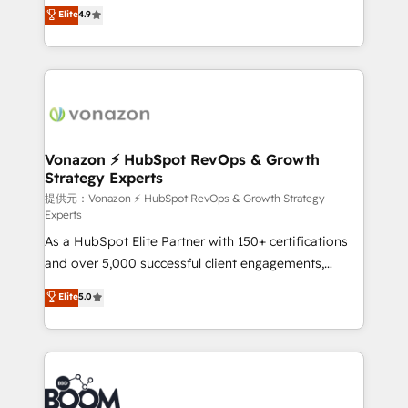
B2B à travers l’acquisition de nouveaux clients,
Elite
4.9
et grandes entreprises en France et à l'international,
l'intégration CRM et le développement des revenus
dans des secteurs variés : SaaS, immobilier,
auprès de vos comptes existants. En France et à
industrie, éducation, banque & assurance, transport
l'international, nous travaillons avec des ETI
& logistique.
ambitieuses, des grands groupes voulant aller au-
delà d’une simple transformation digitale et des
startups florissantes. Nos 3 grandes expertises sont :
➤ L’intégration de CRM et de méthodologie RevOps
Vonazon ⚡ HubSpot RevOps & Growth
Strategy Experts
pour aligner les équipes marketing, commerciales et
support client (data migration, synchronisation API,
提供元：Vonazon ⚡ HubSpot RevOps & Growth Strategy
Experts
audit et maintenance) ➤ La création de sites internet
As a HubSpot Elite Partner with 150+ certifications
de conversion qui transforment les visiteurs en
and over 5,000 successful client engagements,
opportunités d'affaires ➤ La mise en place de
Vonazon turns marketing complexity into
stratégies d'acquisition marketing (SEO, SEA,
Elite
5.0
measurable, scalable growth. From onboarding to
inbound, automatisation marketing, ABM, IA,
enterprise-grade campaigns, our in-house team
emailing) Informations clés : - 10 ans d'expérience -
builds scalable strategies that drive long-term
100+ intégrations CRM HubSpot réussies - 40
revenue. ⚙️ HubSpot Integration & Optimization •
experts conseil - 150 certifications HubSpot
Seamless CRM, CMS, and automation setup •
cumulées