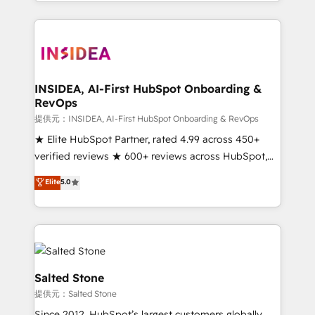
solution. As the only firm in the world to hold Elite
Partner Accreditations with both HubSpot and Clay,
our clients gain a unique advantage in CRM
architecture, pipeline generation, data intelligence,
and go-to-market execution. Why B2B Businesses
Choose RP: - Secure: Soc2 compliant 🛡️ - Pricing:
INSIDEA, AI-First HubSpot Onboarding &
RevOps
Implementations starting at $1,5k 💵 - Speed: Launch
in 14 days ⚡ - Global: 250 professionals across five
提供元：INSIDEA, AI-First HubSpot Onboarding & RevOps
continents 🌐 - Scale: Fastest tiering Elite HubSpot
★ Elite HubSpot Partner, rated 4.99 across 450+
Partner 🪴 - Sales Hub: More implementations than
verified reviews ★ 600+ reviews across HubSpot,
any other Partner 💻 - Migrations: We convert
G2 & Clutch ★ 150+ in-house HubSpot-certified
Elite
5.0
Salesforce addicts to HubSpot evangelists 🧡 Don't
experts ★ 1,500+ implementations across 25+
hire a marketing agency for an Ops problem. Don't
countries ★ AI-first, RevOps-led, onboarding-
hire a technical agency for a growth problem. Hire a
obsessed INSIDEA helps growing companies turn
partner built to solve both.
HubSpot into a revenue engine. We onboard your
team, migrate your data, and build AI-powered
workflows that drive adoption from week one, in
Salted Stone
your time zone. What we do: ➤ Onboarding: Live in
提供元：Salted Stone
weeks, with workflows built around your business,
Since 2012, HubSpot’s largest customers globally