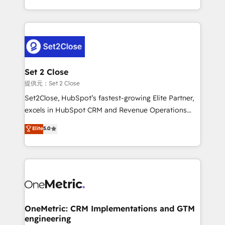
America. From casual user to super fan: make
decidir bien, y decisiones que no logran mejorar los
HubSpot an experience you LOVE!
procesos. Y así, vuelta tras vuelta, el negocio gira sin
avanzar —un problema que tiene menos que ver con
el CRM y más con cómo opera la empresa por
debajo. Te acompañamos a ordenar tu operación
para que genere la información que necesitás para
Set 2 Close
decidir, y HubSpot por fin rinda de verdad. Lo
提供元：Set 2 Close
hacemos paso a paso, sin frenar tu operación, con la
Set2Close, HubSpot’s fastest-growing Elite Partner,
adopción que todos buscan y pocos logran. No es
excels in HubSpot CRM and Revenue Operations
teoría: somos Partner Elite con +700
(RevOps) services to boost B2B sales and growth.
Elite
5.0
implementaciones en LATAM. Imaginá HubSpot
As a top HubSpot Elite Partner, we specialize in
mostrándote dónde está tu próxima venta, no solo
custom HubSpot CRM solutions. Our experts design,
dónde quedó la última. Empecemos por el proceso
implement, and optimize systems to enhance user
que hoy más te frena, y de ahí, victorias
experience, functionality, and adoption across sales,
consecutivas, una tras otra.
marketing, and service teams. From setup to
refinement, we streamline workflows, improve lead
management, and speed up deal closures. With 500+
OneMetric: CRM Implementations and GTM
engineering
projects completed, our Agile approach ensures your