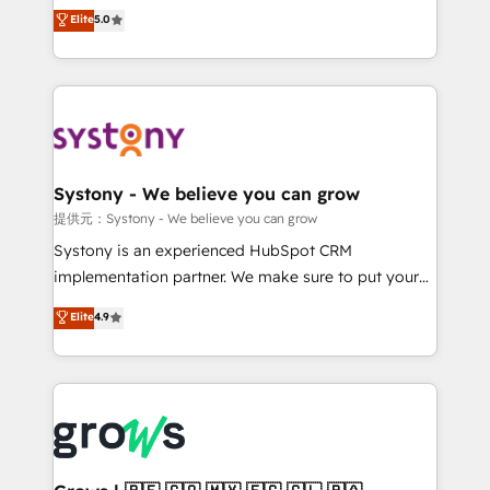
certifications and accreditations, we deliver both the
helps mid-market revenue teams transform how
Elite
5.0
technical know-how and strategic guidance you
they sell, market, and serve. We don't just build your
need to succeed.
HubSpot—we teach your team to own it, then stay
to help you keep winning. What We Do ⚙️ CRM
Implementations across Marketing, Sales, Service,
Data & Content 📈 Sales & Marketing Alignment +
Revenue Team Enablement 🤖 Breeze AI & Custom
Agent Creation 🔄 Custom Integrations & Data
Systony - We believe you can grow
Migration Why 1406 We become part of your team.
提供元：Systony - We believe you can grow
Your team learns while we build. We fix what others
Systony is an experienced HubSpot CRM
broke. Built for mid-market reality—practical
implementation partner. We make sure to put your
solutions that work with your actual headcount and
organization's needs and goals first and think along
Elite
4.9
constraints. By the Numbers 🏆 Top 1% of all
with your organization. We are only satisfied once
HubSpot partners 🔄 Top 5% globally in client
you are too. Why Systony? - 20+ years of
retention 📅 8+ years of consistent results since 2017
experience with CRM, Marketing, Sales & Service
Who We Serve Revenue teams, marketing leaders,
implementations - 500+ successful onboardings -
and sales ops at mid-market companies ready to
Own back-end developers - Complex data
move beyond spreadsheets into unified systems
migrations (e.g. Salesforce, MS Dynamics, Perfect
that drive real business results.
View, SuperOffice) - Custom integrations (e.g. MS