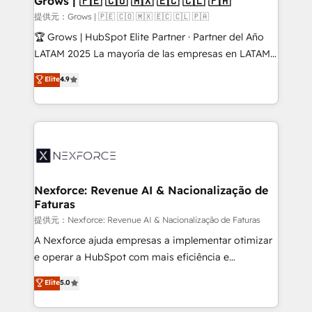
Grows | 🇵🇪 🇨🇴 🇲🇽 🇪🇨 🇨🇱 🇵🇦
Business Central, Navision, AX, SAP, Exact, AFAS) We
提供元：Grows | 🇵🇪 🇨🇴 🇲🇽 🇪🇨 🇨🇱 🇵🇦
focus on growing B2B companies in the SME sector
🏆 Grows | HubSpot Elite Partner · Partner del Año
such as manufacturing, SaaS, business services and
LATAM 2025 La mayoría de las empresas en LATAM
wholesaler companies. As an experienced HubSpot
no tienen un problema de herramientas. Tienen un
Elite
4.9
partner, we know how important user adoption is.
problema de orden. Equipos desalineados, datos
That's why we have developed a step-by-step
dispersos y procesos que dependen de personas
implementation process that focuses on user
clave — no de sistemas. Eso frena el crecimiento,
adoption. We’re experts on connecting data,
aunque tengas buena tecnología y ganas de escalar.
technology and people with each other. Together we
⚙️ Grows ordena los procesos comerciales, alinea
strive for optimal customer processes and
marketing, ventas y servicio, e implementa HubSpot
experiences. Systony – We believe you can grow!
de forma que genera resultados reales desde las
Nexforce: Revenue AI & Nacionalização de
Faturas
primeras semanas — no meses. 🤝 No entregamos
proyectos y nos vamos. Nos quedamos como
提供元：Nexforce: Revenue AI & Nacionalização de Faturas
socios estratégicos, ayudando a sostener y escalar
A Nexforce ajuda empresas a implementar otimizar
lo que construimos juntos. Porque crecer sin orden
e operar a HubSpot com mais eficiência e
no es crecer — es solo moverse rápido. 🌎
previsibilidade de receita. Combinamos Revenue
Elite
5.0
Operamos en Colombia, Perú, México, Ecuador,
Operations (RevOps) e Inteligência Artificial para
Chile, Panamá, Bolivia, Argentina y República
estruturar processos integrar sistemas organizar