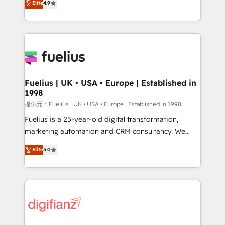
Elite
4.9
implement the platform into complex business
𝗯𝘂𝘀𝗶𝗻𝗲𝘀𝘀' button to get in touch (𝘸𝘦'𝘳𝘦 𝘴𝘶𝘱𝘦𝘳
environments, optimise what you've got and make
𝘳𝘦𝘴𝘱𝘰𝘯𝘴𝘪𝘷𝘦)
sure you can actually use it, build your website in
HubSpot or create an inbound marketing strategy
for you and execute it on HubSpot. We are on the
G-Cloud 14 CCS (Crown Commercial Service)
framework, meaning we've been accredited by
Fuelius | UK • USA • Europe | Established in
1998
HubSpot and vetted by the CCS, which means we
can support public sector companies as well the
提供元：Fuelius | UK • USA • Europe | Established in 1998
other ones listed in our profile. Our services: -
Fuelius is a 25-year-old digital transformation,
HubSpot implementation - HubSpot CMS website
marketing automation and CRM consultancy. We
build We can do lots of things. But everything we do
enable mid-market and enterprise clients to
Elite
5.0
is there for you to: - Grow revenue, and run your
maximise their return from digital and fuel their
business more efficiently - Build stronger
growth. We modernise platforms, streamline
relationships with customers - Make better
operations that are causing inefficiencies, improve
decisions with data - Find a new voice and reach
customer experiences, integrate systems, and
more people - Get the most out of your HubSpot
supercharge revenue operations Key services: • CRM
investment
Implementation • Systems Integration • Digital