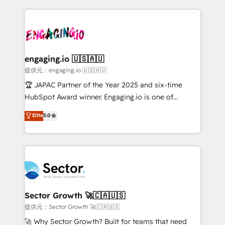
Dominicana — con experiencia real en educación,
dados e automatizar operações. O objetivo é
retail, salud, banca, bienes raíces, construcción y
transformar a HubSpot em um verdadeiro sistema
B2B. ✅ Crece con orden. Crece con Grows.
operacional de receita conectando equipes
tecnologia e dados em uma operação integrada.
Também somos distribuidores oficiais da HubSpot
engaging.io 🇺🇸🇦🇺
e de mais de 150 softwares globais permitindo
提供元：engaging.io 🇺🇸🇦🇺
contratar e pagar a HubSpot em reais com nota
🏆 JAPAC Partner of the Year 2025 and six-time
fiscal no Brasil e gerar economia de até 50% na
HubSpot Award winner. Engaging.io is one of
contratação de softwares internacionais.
HubSpot’s most experienced Agency Partners
Elite
5.0
Oferecemos ainda agentes de IA especializados em
globally, delivering complex HubSpot
HubSpot que automatizam tarefas executam rotinas
implementations for 16+ years. With 700+ projects
no CRM e mantêm os dados organizados, como um
completed across APAC and North America, we help
especialista operando a plataforma 24/7. Hoje 300+
mid-market and enterprise organisations with CRM
empresas em 13 países utilizam a Nexforce. Somos
migrations, custom integrations, data architecture,
a maior parceira da HubSpot na América Latina e
automation, and portal builds. We specialise in
líder no ranking global de sucesso do cliente da
Salesforce, Microsoft Dynamics, and legacy CRM
Sector Growth 🚀🇨🇦🇺🇸
HubSpot.
migrations; custom integrations with platforms
提供元：Sector Growth 🚀🇨🇦🇺🇸
including Ticketmaster, Ticketek, SevenRooms,
🚀 Why Sector Growth? Built for teams that need