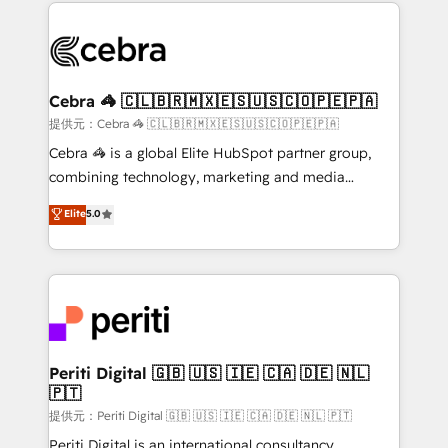
cleaner data, smarter automation, and more
OneMetric, we help revenue teams focus on the
predictable revenue. Specialties: · HubSpot
OneMetric that matters most: revenue.
Implementation & Migration · Native & Custom
Integrations · Custom Development · CPQ & FSM ·
Reporting & Analytics · GTM Architecture · Sales &
Cebra 🦓 🇨🇱🇧🇷🇲🇽🇪🇸🇺🇸🇨🇴🇵🇪🇵🇦
Marketing Enablement If you’re ready to elevate
提供元：Cebra 🦓 🇨🇱🇧🇷🇲🇽🇪🇸🇺🇸🇨🇴🇵🇪🇵🇦
HubSpot from “just your CRM” to your growth
Cebra 🦓 is a global Elite HubSpot partner group,
infrastructure—let’s talk.
combining technology, marketing and media
expertise across Latin America and Southern
Elite
5.0
Europe, with teams across 7 countries. Born in Chile,
we combine local insight with international reach to
help businesses grow through technology, creativity,
AI and strategy. For over 12 years, we’ve delivered
500+ HubSpot implementations, building end-to-
end solutions that integrate CRM, AI automation,
inbound and loop marketing, content, and digital
Periti Digital 🇬🇧 🇺🇸 🇮🇪 🇨🇦 🇩🇪 🇳🇱
🇵🇹
creativity. Our multicultural team works in Spanish,
Portuguese, and English to design scalable strategies
提供元：Periti Digital 🇬🇧 🇺🇸 🇮🇪 🇨🇦 🇩🇪 🇳🇱 🇵🇹
that drive measurable growth. 🌎 Highlights: • 10+
Periti Digital is an international consultancy