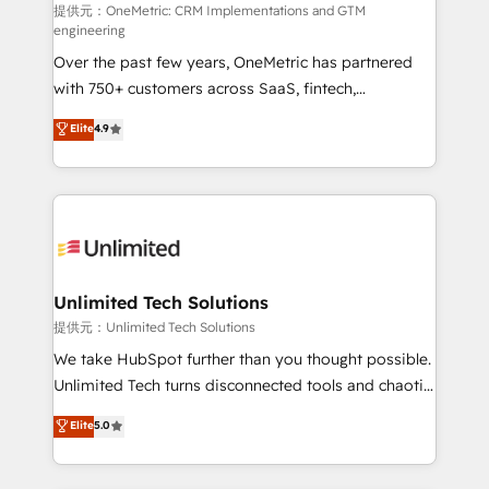
HubSpot CRM drives measurable results. Our
提供元：OneMetric: CRM Implementations and GTM
engineering
RevOps services align your sales, marketing, and
Over the past few years, OneMetric has partnered
customer success teams for peak performance. We
with 750+ customers across SaaS, fintech,
optimize the revenue lifecycle—lead generation to
healthcare, real estate, and other industries. With
retention—by refining processes and eliminating
Elite
4.9
150+ HubSpot-certified experts, we deliver scalable
inefficiencies. Using HubSpot tools and data-driven
solutions to complex GTM and RevOps challenges.
strategies, we create scalable solutions that
Our Expertise 🔹 Onboarding & Implementation:
maximize profitability and adapt to your goals.
Accredited HubSpot Partner, ensuring smooth setup
tailored to your GTM motion. 🔹 Migrations:
Accredited HubSpot Partner, ensuring migration
from other CRMs to HubSpot without data loss or
Unlimited Tech Solutions
downtime. 🔹 RevOps Strategy: Align teams,
提供元：Unlimited Tech Solutions
processes, and data to drive revenue efficiency. 🔹
We take HubSpot further than you thought possible.
Integrations: Connect HubSpot with your tech stack
Unlimited Tech turns disconnected tools and chaotic
for better adoption. 🔹 Custom Solutions: Build
processes into a seamless, high-performing revenue
Elite
5.0
tailored apps, workflows, and configurations. We are
engine. We combine RevOps strategy with deep
SOC 2 Type II and ISO 27001 certified, reinforcing
technical execution to help teams scale faster—with
our commitment to data security and compliance. At