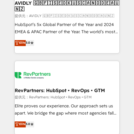
we help: ✔️ Full HubSpot implementations and portal
AVIDLY 🇬🇧🇫🇮🇸🇪🇩🇰🇺🇸🇨🇦🇳🇴🇩🇪🇦🇺
🇳🇿
optimization ✔️ Data migrations, CRM architecture,
and reporting foundations ✔️ Custom integrations
提供元：AVIDLY 🇬🇧🇫🇮🇸🇪🇩🇰🇺🇸🇨🇦🇳🇴🇩🇪🇦🇺🇳🇿
and workflow automation ✔️ User adoption
HubSpot’s 5x Global Partner of the Year and 2024
programs, training, and enablement Through project-
EMEA & APAC Partner of the Year. The world’s most
based engagements and ongoing RevOps
experienced and fully accredited HubSpot Solutions
Elite
5.0
partnerships, we guide organizations through the
Partner. 🚀 With 2,750+ HubSpot projects delivered
revenue maturity model - delivering the right
and 370+ specialists across EMEA, APAC and NAM,
improvements at the right time so operations
we de-risk complex CRM programmes and
evolve strategically and sustainably as the business
accelerate ROI across every HubSpot Hub. 🧭 From
grows.
multi-region migrations to AI-powered automation,
we turn complexity into clarity, human at global
scale. 🏆 HubSpot’s CEO called us “the partner of the
RevPartners: HubSpot • RevOps • GTM
future.” Others agree it is proof of trust built through
提供元：RevPartners: HubSpot • RevOps • GTM
measurable impact.
Elite proves our experience. Our approach sets us
apart. We bridge the gap where most agencies fall
short by combining GTM strategy with technical
Elite
5.0
execution to solve the right problem with the right