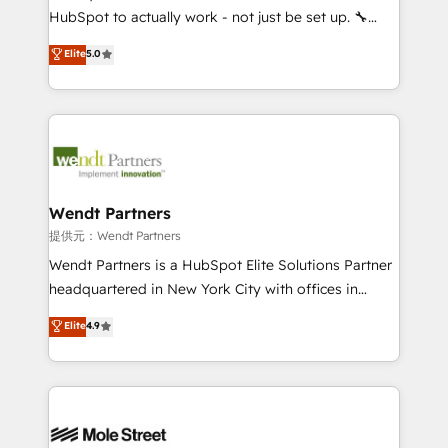
NetSuite, Snowflake, and Salesforce; HubSpot CMS
HubSpot to actually work - not just be set up. 🔧
development; AI automation; and data services. As
HubSpot Experts: Onboarding, migrations,
Elite
5.0
a Ticketmaster Nexus Partner, we deliver advanced
automation, and training built for adoption. ⚡ Highly
sports and events integrations in the HubSpot
Technical Execution: ERP, EMR and Custom
ecosystem. We also build and maintain proprietary
Integrations; complex builds delivered in weeks, not
HubSpot apps including JinnSync. Our credentials
months. 🤖 AI Consulting & Agents: AI-powered
include five HubSpot Academy accreditations, six
workflows; automation agents; process optimization
HubSpot Awards, recognition in Financial Services
inside HubSpot. 🏆 Industry Experience: 🏥
and Real Estate, and 80+ five-star reviews.
Healthcare: HIPAA implementations; secure data
Wendt Partners
workflows 💼 Financial Services: compliant
提供元：Wendt Partners
workflows; audit-ready reporting ⚖️ Legal: client
Wendt Partners is a HubSpot Elite Solutions Partner
intake; pipeline and document workflows 🛒 E-
headquartered in New York City with offices in
Commerce: Shopify, WooCommerce; lifecycle and
Toronto, London and Melbourne. As a global
Elite
4.9
revenue automation 🏢 Real Estate: deal pipelines;
HubSpot partner, we specialize in working with
portfolio and lifecycle management 🏭
sophisticated B2B companies to implement the
Manufacturing: ERP integrations; operational
HubSpot CRM platform across client organizations.
alignment 🛡️ Compliance & Data Considerations:
Our vertical market expertise includes
HIPAA-aware; CASL-compliant; GDPR-ready
industrial/manufacturing, professional services,