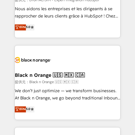
B2B sectors such as manufacturing, SaaS and
Nous aidons les entreprises et les dirigeants à se
business services. We prepare a customized
rapprocher de leurs clients grâce à HubSpot ! Chez
business case that demonstrates the value and
DIGITALISIM, nous avons l'intime conviction que la
Elite
5.0
impact of your digital transformation, including a
réussite des entreprises passe par l’innovation web,
detailed financial rationale with a focus on ROI and
le marketing digital, et la relation client ! C'est
TCO. As a trusted extension of your team, we
pourquoi, nos experts sont à la fois capables de
believe in the power of partnership. Together, we
gérer votre projet de création de site internet, votre
embark on a transformational journey that sets your
référencement, votre stratégie digitale et le pilotage
business up for long-term success. Unlock your
et l'intégration d'HubSpot ! Les grandes phases d'un
business. If not now, when?
projet HubSpot avec DIGITALISIM : 🧽 Nettoyage,
Black n Orange 🇺🇸 🇲🇽 🇨🇦
migration et intégration des bases de données. 🚀
提供元：Black n Orange 🇺🇸 🇲🇽 🇨🇦
Développement des interfaces avec vos logiciels
We don’t just optimize — we transform businesses.
métiers ⚙️ Configuration de la plateforme HubSpot
At Black n Orange, we go beyond traditional Inbound
📈 Configuration de rapports et tableaux de bord 🤝
Marketing with our exclusive methodologies:
Elite
5.0
Book Process & Guidelines utilisateurs 🎓
BOOMS and BOOST. Together, they form a powerful
Formations des utilisateurs
combination that has driven success for over 800
businesses worldwide. As Elite HubSpot Partners, we
specialize in crafting high-performance growth