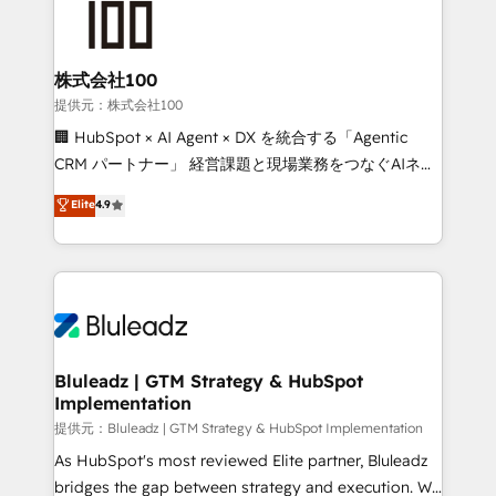
株式会社100
提供元：株式会社100
🏢 HubSpot × AI Agent × DX を統合する「Agentic
CRM パートナー」 経営課題と現場業務をつなぐAIネイ
ティブ・エージェンシーとして、HubSpot Eliteの実装
Elite
4.9
力で顧客フロント業務を再設計します。 💡 100inc は何
をする会社か？ HubSpotを共通基盤に、AIエージェン
トを組み込んだ顧客フロント業務（マーケティング・営
業・CS）を組織全体で設計・実装する日本のAIネイテ
ィブ・エージェンシーです。事業部・グループ会社・部
門が分立する組織で、データと業務プロセスのサイロ化
を、CRMを軸とした全社共通基盤に再構築します。意
Bluleadz | GTM Strategy & HubSpot
Implementation
思決定者・PMO・現場担当者に並走します。 1️⃣
HubSpot導入・活用支援 顧客データの一元化から、
提供元：Bluleadz | GTM Strategy & HubSpot Implementation
GTMの見える化・自動化まで。全Hub統合運用、デー
As HubSpot's most reviewed Elite partner, Bluleadz
タ品質設計、グループ横断のCRM統合に対応します。
bridges the gap between strategy and execution. We