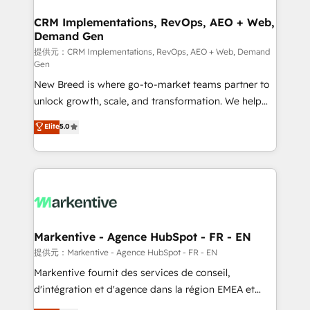
technical development team. - 19 HubSpot-certified
状整理の壁打ちなど、構想段階からお気軽にお問い合わ
trainers to drive platform adoption. 📈 Revenue
CRM Implementations, RevOps, AEO + Web,
せください。
Demand Gen
Generation - Full-funnel marketing and high-
performance advertising via Point Success Media. -
提供元：CRM Implementations, RevOps, AEO + Web, Demand
Gen
Expert deployment of Breeze AI and custom agents
New Breed is where go-to-market teams partner to
to automate growth. 🏆 Elite Excellence - 8 platform
unlock growth, scale, and transformation. We help
accreditations and deep HIPAA-compliance
companies activate HubSpot’s AI-powered
expertise. - A team of 250+ experts dedicated to
Elite
5.0
customer platform and operationalize HubSpot’s
your resilient growth.
Loop Marketing framework through expert-led
services, smart agents, and purpose-built apps,
tailored to your business. Together, we unlock
results, fast. ⚙️CRM & RevOps: Align all Hubs to your
buyer journey for clean data, scalability, & reporting.
🎯Demand Gen & ABM: Drive pipeline with inbound,
Markentive - Agence HubSpot - FR - EN
ABM, AEO, SEO, & paid media. 👩‍💻Web Design:
提供元：Markentive - Agence HubSpot - FR - EN
Build high-performing websites with UX, messaging,
Markentive fournit des services de conseil,
& conversion strategy that drive results. 🤖AI
d'intégration et d'agence dans la région EMEA et
Strategy: Activate Breeze Agents, configure HubSpot
North America. Avec plus de 115 experts en