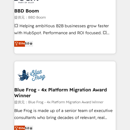
Complex platform migrations and data cleanups •
Custom APIs and third-party integrations 📈 End-to-
BBD Boom
End Revenue Acceleration • Lifecycle marketing and
提供元：BBD Boom
pipeline growth programs • Sales enablement tools
💥 Helping ambitious B2B businesses grow faster
and CRM optimization • Retention strategies with
with HubSpot. Performance and ROI focused. 💥
customer journey mapping 🏅 Elite-Level HubSpot
BBD Boom is the HubSpot partner that can help you
Elite
5.0
Execution • 750+ onboardings and 2,000+
to HubSpot Better. We work with your teams to
implementations • Deep expertise across marketing,
solve all your HubSpot challenges and improve user
sales, and service hubs • Built-in flexibility for
adoption, sales process and marketing results.
startups to global brands
Services 📚 Onboarding your team to HubSpot for
the first time 🔧 Designing and optimising your
HubSpot set-up for better results 🌐 Website design
and build using HubSpot 🔌 Integrating HubSpot
Blue Frog - 4x Platform Migration Award
Winner
with other systems 🎓 Training your teams to be
HubSpot pros 📊 Lead generation services using
提供元：Blue Frog - 4x Platform Migration Award Winner
HubSpot Why us? - SIX HubSpot Accreditations -
Blue Frog is made up of a senior team of executive
awarded by HubSpot after a rigorous process for
consultants who bring decades of relevant, real
CRM, Solutions Architecture, Onboarding , Data
world experience to our client engagements. "Blue
Elite
5.0