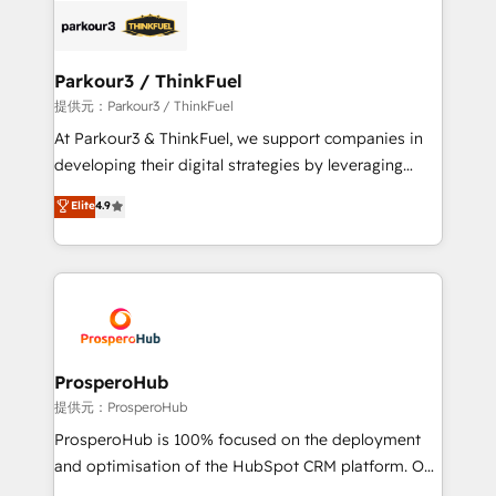
strategies that integrate data-driven marketing,
automation, and revenue intelligence to help
companies scale faster and smarter. 🔹 BOOMS:
Parkour3 / ThinkFuel
Demand generation for all your buyers With BOOMS,
提供元：Parkour3 / ThinkFuel
you invest in 100% of your buyers, accelerating your
At Parkour3 & ThinkFuel, we support companies in
growth and positioning yourself as an undisputed
developing their digital strategies by leveraging
leader. 🔹 BOOST: Optimize your digital
technologies and automating their marketing and
Elite
4.9
transformation process A methodology designed to
sales processes to generate growth. Our offer spans
implement HubSpot effectively and optimize your
from Strategy to Operations. We specialize in CRM
digital processes. 🔹 Trusted by Industry Leaders
onboarding and implementation, web design, sales
With an average rating of 4.9/5 and a proven track
& marketing automation, and digital marketing. With
record of business transformation, our growth-first
extensive experience working with tech companies
approach has helped brands dominate their
and manufacturers since 2002, we are committed to
markets.
empowering our clients and developing their
ProsperoHub
autonomy. Get to grips with HubSpot through
提供元：ProsperoHub
guided implementation and seamless integration of
ProsperoHub is 100% focused on the deployment
the CRM platform into your digital ecosystem. Would
and optimisation of the HubSpot CRM platform. Our
you like support in deploying your inbound
highly experienced team of solutions experts will