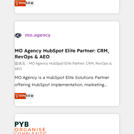
Elite
5.0
marketing strategy? We'll provide support tailored
ensure that you achieve maximum adoption and
to your needs and sales objectives. With 125+
ROI from your HubSpot investment. Use our
certifications, we are part of the most certified
extensive HubSpot, sales, marketing, service and
Canadian agencies, and we both hold Onboarding
integrations expertise to lead your team on their
Accreditations. Based in Canada (coast to coast), our
HubSpot journey, design and implement your
services are offered in both English & French.
processes and skilfully bring your revenue
infrastructure to life. Our collaborative approach
MO Agency HubSpot Elite Partner: CRM,
RevOps & AEO
keeps you in control whilst we plan and support the
route to your revenue goals. We have successfully
提供元：MO Agency HubSpot Elite Partner: CRM, RevOps &
AEO
supported over 500 organisations with HubSpot
MO Agency is a HubSpot Elite Solutions Partner
implementation, optimisation, training, and
offering HubSpot implementation, marketing
adoption assurance. Our tried and tested Roadmap
automation, CRM and RevOps consulting, data
methodology will ensure that you receive the best
Elite
5.0
architecture, sales enablement, lifecycle automation,
deployment experience possible. Whether you are
lead scoring and revenue reporting. HubSpot,
new to HubSpot or seeking to turn around a poor
Salesforce and integrated enterprise stacks. Digital
install, our team have the change management
Marketing, Answer Engine Optimisation, and
expertise to deliver the solutions you need.
Generative Engine Optimisation (AI Search),