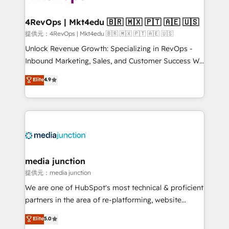
explore whether S2 is the partner you’ve been
looking for...and get your next big initiative moving!
4RevOps | Mkt4edu 🇧🇷 🇲🇽 🇵🇹 🇦🇪 🇺🇸
提供元：4RevOps | Mkt4edu 🇧🇷 🇲🇽 🇵🇹 🇦🇪 🇺🇸
Unlock Revenue Growth: Specializing in RevOps -
Inbound Marketing, Sales, and Customer Success We
specialize in driving revenue growth for companies
Elite
4.9
across industries through tailored marketing, sales,
and customer success strategies, utilizing RevOps
methodologies. As Latin America's largest HubSpot
partner and a global leader in education market, we
offer unparalleled insights. Operating in five
countries—Brazil, UAE (Abu Dhabi/Dubai/Sharjah),
Mexico, USA, and Portugal—we've executed over a
media junction
hundred successful operations. Our approach,
提供元：media junction
rooted in RevOps principles, integrates analysis,
We are one of HubSpot's most technical & proficient
training, planning, and qualification. Leveraging
partners in the area of re-platforming, website
technology, data analytics, CRM optimization, and
design & development. We specialize in multi-hub
Elite
5.0
inbound marketing tactics, we focus on
implementations for mid-market & enterprise