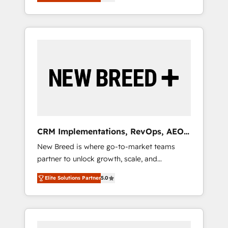
unified ecosystem includes specialized
OS Partner | 16+ Years Experience | 1,000+
とサイト構造を最適化。 🏆 なぜ100incを選ぶ
divisions Globalia (AI & Software) and Point
Five-Star Reviews
のか？ ✓ HubSpot Eliteパートナー認定 ✓
Success Media (Paid Media), making this the
HubSpotアワード受賞・HUGリーダー ✓
official home for all three brands. 🔄
ISO27001:2022 / ISO9001:2015 取得 ✓ 400社
Implementation & Integration - Seamless
以上の導入実績 ✓ HubSpot大百科 出版 CRM・
migrations and system integrations powered
AI活用に関するご相談、現状整理の壁打ちな
by Globalia’s technical development team. -
ど、構想段階からお気軽にお問い合わせくださ
19 HubSpot-certified trainers to drive
い。
platform adoption. 📈 Revenue Generation -
Full-funnel marketing and high-performance
advertising via Point Success Media. - Expert
CRM Implementations, RevOps, AEO
deployment of Breeze AI and custom agents
+ Web, Demand Gen
New Breed is where go-to-market teams
to automate growth. 🏆 Elite Excellence - 8
partner to unlock growth, scale, and
platform accreditations and deep HIPAA-
transformation. We help companies activate
compliance expertise. - A team of 250+
Elite Solutions Partner
5.0
HubSpot’s AI-powered customer platform
experts dedicated to your resilient growth.
and operationalize HubSpot’s Loop
Marketing framework through expert-led
services, smart agents, and purpose-built