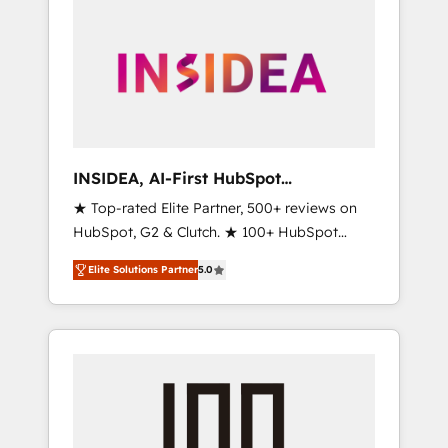
INSIDEA, AI-First HubSpot
Onboarding & RevOps
★ Top-rated Elite Partner, 500+ reviews on
HubSpot, G2 & Clutch. ★ 100+ HubSpot
Certified Experts & Trainers across the team
Elite Solutions Partner
5.0
★ 1,500+ implementations across five
continents ★ AI-First, RevOps-led,
Onboarding obsessed ★ Company of the
Year 2024/25 INSIDEA helps growing
companies turn HubSpot into a revenue
engine. We onboard your team, migrate your
data, and build AI-powered workflows that