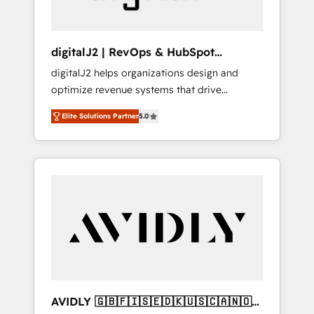
digitalJ2 | RevOps & HubSpot
Implementations
digitalJ2 helps organizations design and
optimize revenue systems that drive
scalable, predictable growth. As a triple-
Elite Solutions Partner
5.0
accredited HubSpot Solutions Partner, we
specialize in both strategic RevOps planning
and hands-on technical execution - building
the operational foundation companies need
to thrive. Industries we specialize in: -
Manufacturing - Healthcare - Financial
Services - Managed IT (MSP) - Franchises -
Professional Services - And more! How we
help: ✔️ Full HubSpot implementations and
portal optimization ✔️ Data migrations, CRM
architecture, and reporting foundations ✔️
AVIDLY 🇬🇧🇫🇮🇸🇪🇩🇰🇺🇸🇨🇦🇳🇴
Custom integrations and workflow