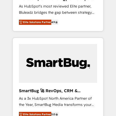
ら、GTMの見える化・自動化まで。全Hub統合
Implementation
As HubSpot's most reviewed Elite partner,
運用、データ品質設計、グループ横断のCRM統
Bluleadz bridges the gap between strategy
合に対応します。 2️⃣ AIエージェント組織構築
and execution. We don't just "set up tools" —
営業・マーケティング業務の一部をAIが自律実
Elite Solutions Partner
4.9
we install the GTM Operating System (GTM
行する組織への移行を設計・実装。Breeze・
OS) to align your leadership and engineer a
Claude等をHubSpotと連携させ、役割定義・運
portal that drives predictable revenue
用ルール・成果指標まで含めて設計します。 3️⃣
velocity. 🚀 GTM Strategy & Alignment
全社DX × AI推進のPMO伴走支援 複数部門をま
Workshops & Sprints: Identify "Valleys of
たぐDX×AI変革を、構想から実装・定着まで
Death" stalling growth. Fix your ICP, Math,
PMOとして主導。「設定の代行ではなく、設計
and Story to stop "accelerating a mess." ⚙️
の責任」を引き受け、部門横断の統合・浸透・
Elite Engineering & AI Scalable Architecture:
変革管理を実行します。 ▸ CMS戦略設計・構
Zero-technical-debt setup across all Hubs,
築：リード獲得・CVR・SEOを前提にした情報
validated by our 7 HubSpot Accreditations.
設計・導線設計・テンプレート設計をContent
AI-Powered RevOps: Breeze AI, custom AI
Hubで一体提供。 ▸ 既存CRM・MAからの移行
SmartBug 🚀 RevOps, CRM &
agents, and high-integrity migrations for total
支援：Salesforce・Marketo・Pardot等からの
Integration Experts
As a 3x HubSpot North America Partner of
reporting clarity. Security & Compliance: SOC
移行、カスタム設計、履歴データ移行と活用設
the Year, SmartBug Media transforms your
2 Type I and HIPAA attested for enterprise-
計まで。 ▸ AEO対応：ChatGPT・Perplexity等
customer lifecycle into a revenue engine. Our
grade data security. 🏆 Why Bluleadz? GTM
のAI検索からの流入・引用を前提にコンテンツ
Elite Solutions Partner
5.0