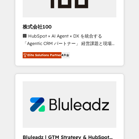
drive adoption from week one, in your time
zone. What we do ➤ Onboarding: Live in
weeks, with workflows built around your
business, not a template. ➤ Migration: Move
株式会社100
from any legacy CRM. Zero downtime, full
🏢 HubSpot × AI Agent × DX を統合する
data integrity. ➤ Implementation: Configure
「Agentic CRM パートナー」 経営課題と現場業
HubSpot to run your revenue process. Sales,
務をつなぐAIネイティブ・エージェンシーとし
marketing, and service wired together. ➤ AI
Elite Solutions Partner
4.9
て、HubSpot Eliteの実装力で顧客フロント業務
and Integrations: Layer Breeze AI, custom
を再設計します。 💡 100inc は何をする会社
agents, and APIs to remove manual work. ➤
か？ HubSpotを共通基盤に、AIエージェントを
Ongoing Management: Monthly tune-ups,
組み込んだ顧客フロント業務（マーケティン
feature rollouts, adoption coaching. Buying
グ・営業・CS）を組織全体で設計・実装する日
HubSpot, switching to it, or reviving a stale
本のAIネイティブ・エージェンシーです。事業
portal? We are built for the work.
部・グループ会社・部門が分立する組織で、デ
ータと業務プロセスのサイロ化を、CRMを軸と
した全社共通基盤に再構築します。意思決定
者・PMO・現場担当者に並走します。 1️⃣
HubSpot導入・活用支援 顧客データの一元化か
Bluleadz | GTM Strategy & HubSpot