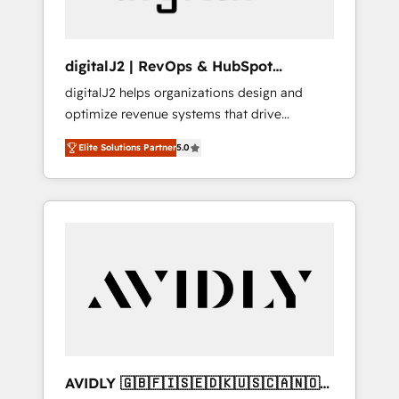
digitalJ2 | RevOps & HubSpot
Implementations
digitalJ2 helps organizations design and
optimize revenue systems that drive
scalable, predictable growth. As a triple-
Elite Solutions Partner
5.0
accredited HubSpot Solutions Partner, we
specialize in both strategic RevOps planning
and hands-on technical execution - building
the operational foundation companies need
to thrive. Industries we specialize in: -
Manufacturing - Healthcare - Financial
Services - Managed IT (MSP) - Franchises -
Professional Services - And more! How we
help: ✔️ Full HubSpot implementations and
portal optimization ✔️ Data migrations, CRM
architecture, and reporting foundations ✔️
AVIDLY 🇬🇧🇫🇮🇸🇪🇩🇰🇺🇸🇨🇦🇳🇴
Custom integrations and workflow