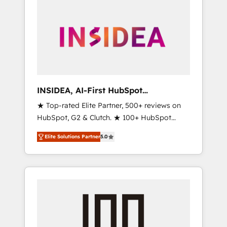
INSIDEA, AI-First HubSpot
Onboarding & RevOps
★ Top-rated Elite Partner, 500+ reviews on
HubSpot, G2 & Clutch. ★ 100+ HubSpot
Certified Experts & Trainers across the team
Elite Solutions Partner
5.0
★ 1,500+ implementations across five
continents ★ AI-First, RevOps-led,
Onboarding obsessed ★ Company of the
Year 2024/25 INSIDEA helps growing
companies turn HubSpot into a revenue
engine. We onboard your team, migrate your
data, and build AI-powered workflows that