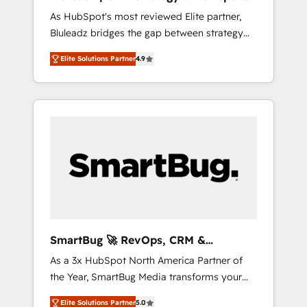
ら、GTMの見える化・自動化まで。全Hub統合
Implementation
As HubSpot's most reviewed Elite partner,
運用、データ品質設計、グループ横断のCRM統
Bluleadz bridges the gap between strategy
合に対応します。 2️⃣ AIエージェント組織構築
and execution. We don't just "set up tools" —
営業・マーケティング業務の一部をAIが自律実
Elite Solutions Partner
4.9
we install the GTM Operating System (GTM
行する組織への移行を設計・実装。Breeze・
OS) to align your leadership and engineer a
Claude等をHubSpotと連携させ、役割定義・運
portal that drives predictable revenue
用ルール・成果指標まで含めて設計します。 3️⃣
velocity. 🚀 GTM Strategy & Alignment
全社DX × AI推進のPMO伴走支援 複数部門をま
Workshops & Sprints: Identify "Valleys of
たぐDX×AI変革を、構想から実装・定着まで
Death" stalling growth. Fix your ICP, Math,
PMOとして主導。「設定の代行ではなく、設計
and Story to stop "accelerating a mess." ⚙️
の責任」を引き受け、部門横断の統合・浸透・
Elite Engineering & AI Scalable Architecture:
変革管理を実行します。 ▸ CMS戦略設計・構
Zero-technical-debt setup across all Hubs,
築：リード獲得・CVR・SEOを前提にした情報
validated by our 7 HubSpot Accreditations.
設計・導線設計・テンプレート設計をContent
AI-Powered RevOps: Breeze AI, custom AI
Hubで一体提供。 ▸ 既存CRM・MAからの移行
SmartBug 🚀 RevOps, CRM &
agents, and high-integrity migrations for total
支援：Salesforce・Marketo・Pardot等からの
Integration Experts
As a 3x HubSpot North America Partner of
reporting clarity. Security & Compliance: SOC
移行、カスタム設計、履歴データ移行と活用設
the Year, SmartBug Media transforms your
2 Type I and HIPAA attested for enterprise-
計まで。 ▸ AEO対応：ChatGPT・Perplexity等
customer lifecycle into a revenue engine. Our
grade data security. 🏆 Why Bluleadz? GTM
のAI検索からの流入・引用を前提にコンテンツ
Elite Solutions Partner
5.0