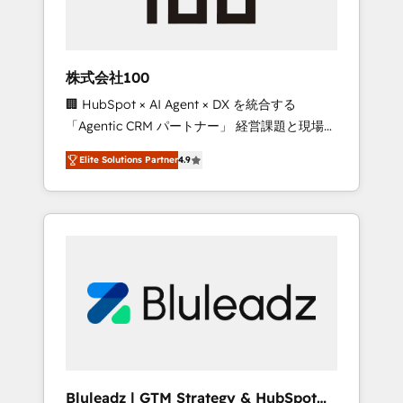
drive adoption from week one, in your time
zone. What we do ➤ Onboarding: Live in
weeks, with workflows built around your
business, not a template. ➤ Migration: Move
株式会社100
from any legacy CRM. Zero downtime, full
🏢 HubSpot × AI Agent × DX を統合する
data integrity. ➤ Implementation: Configure
「Agentic CRM パートナー」 経営課題と現場業
HubSpot to run your revenue process. Sales,
務をつなぐAIネイティブ・エージェンシーとし
marketing, and service wired together. ➤ AI
Elite Solutions Partner
4.9
て、HubSpot Eliteの実装力で顧客フロント業務
and Integrations: Layer Breeze AI, custom
を再設計します。 💡 100inc は何をする会社
agents, and APIs to remove manual work. ➤
か？ HubSpotを共通基盤に、AIエージェントを
Ongoing Management: Monthly tune-ups,
組み込んだ顧客フロント業務（マーケティン
feature rollouts, adoption coaching. Buying
グ・営業・CS）を組織全体で設計・実装する日
HubSpot, switching to it, or reviving a stale
本のAIネイティブ・エージェンシーです。事業
portal? We are built for the work.
部・グループ会社・部門が分立する組織で、デ
ータと業務プロセスのサイロ化を、CRMを軸と
した全社共通基盤に再構築します。意思決定
者・PMO・現場担当者に並走します。 1️⃣
HubSpot導入・活用支援 顧客データの一元化か
Bluleadz | GTM Strategy & HubSpot