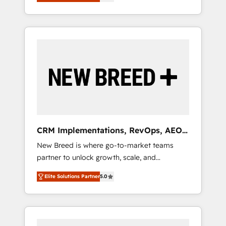
unified ecosystem includes specialized
OS Partner | 16+ Years Experience | 1,000+
とサイト構造を最適化。 🏆 なぜ100incを選ぶ
divisions Globalia (AI & Software) and Point
Five-Star Reviews
のか？ ✓ HubSpot Eliteパートナー認定 ✓
Success Media (Paid Media), making this the
HubSpotアワード受賞・HUGリーダー ✓
official home for all three brands. 🔄
ISO27001:2022 / ISO9001:2015 取得 ✓ 400社
Implementation & Integration - Seamless
以上の導入実績 ✓ HubSpot大百科 出版 CRM・
migrations and system integrations powered
AI活用に関するご相談、現状整理の壁打ちな
by Globalia’s technical development team. -
ど、構想段階からお気軽にお問い合わせくださ
19 HubSpot-certified trainers to drive
い。
platform adoption. 📈 Revenue Generation -
Full-funnel marketing and high-performance
advertising via Point Success Media. - Expert
CRM Implementations, RevOps, AEO
deployment of Breeze AI and custom agents
+ Web, Demand Gen
New Breed is where go-to-market teams
to automate growth. 🏆 Elite Excellence - 8
partner to unlock growth, scale, and
platform accreditations and deep HIPAA-
transformation. We help companies activate
compliance expertise. - A team of 250+
Elite Solutions Partner
5.0
HubSpot’s AI-powered customer platform
experts dedicated to your resilient growth.
and operationalize HubSpot’s Loop
Marketing framework through expert-led
services, smart agents, and purpose-built