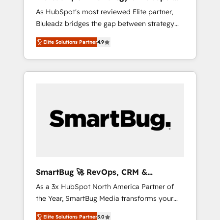
ら、GTMの見える化・自動化まで。全Hub統合
Implementation
As HubSpot's most reviewed Elite partner,
運用、データ品質設計、グループ横断のCRM統
Bluleadz bridges the gap between strategy
合に対応します。 2️⃣ AIエージェント組織構築
and execution. We don't just "set up tools" —
営業・マーケティング業務の一部をAIが自律実
Elite Solutions Partner
4.9
we install the GTM Operating System (GTM
行する組織への移行を設計・実装。Breeze・
OS) to align your leadership and engineer a
Claude等をHubSpotと連携させ、役割定義・運
portal that drives predictable revenue
用ルール・成果指標まで含めて設計します。 3️⃣
velocity. 🚀 GTM Strategy & Alignment
全社DX × AI推進のPMO伴走支援 複数部門をま
Workshops & Sprints: Identify "Valleys of
たぐDX×AI変革を、構想から実装・定着まで
Death" stalling growth. Fix your ICP, Math,
PMOとして主導。「設定の代行ではなく、設計
and Story to stop "accelerating a mess." ⚙️
の責任」を引き受け、部門横断の統合・浸透・
Elite Engineering & AI Scalable Architecture:
変革管理を実行します。 ▸ CMS戦略設計・構
Zero-technical-debt setup across all Hubs,
築：リード獲得・CVR・SEOを前提にした情報
validated by our 7 HubSpot Accreditations.
設計・導線設計・テンプレート設計をContent
AI-Powered RevOps: Breeze AI, custom AI
Hubで一体提供。 ▸ 既存CRM・MAからの移行
SmartBug 🚀 RevOps, CRM &
agents, and high-integrity migrations for total
支援：Salesforce・Marketo・Pardot等からの
Integration Experts
As a 3x HubSpot North America Partner of
reporting clarity. Security & Compliance: SOC
移行、カスタム設計、履歴データ移行と活用設
the Year, SmartBug Media transforms your
2 Type I and HIPAA attested for enterprise-
計まで。 ▸ AEO対応：ChatGPT・Perplexity等
customer lifecycle into a revenue engine. Our
grade data security. 🏆 Why Bluleadz? GTM
のAI検索からの流入・引用を前提にコンテンツ
Elite Solutions Partner
5.0