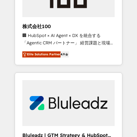
drive adoption from week one, in your time
zone. What we do ➤ Onboarding: Live in
weeks, with workflows built around your
business, not a template. ➤ Migration: Move
株式会社100
from any legacy CRM. Zero downtime, full
🏢 HubSpot × AI Agent × DX を統合する
data integrity. ➤ Implementation: Configure
「Agentic CRM パートナー」 経営課題と現場業
HubSpot to run your revenue process. Sales,
務をつなぐAIネイティブ・エージェンシーとし
marketing, and service wired together. ➤ AI
Elite Solutions Partner
4.9
て、HubSpot Eliteの実装力で顧客フロント業務
and Integrations: Layer Breeze AI, custom
を再設計します。 💡 100inc は何をする会社
agents, and APIs to remove manual work. ➤
か？ HubSpotを共通基盤に、AIエージェントを
Ongoing Management: Monthly tune-ups,
組み込んだ顧客フロント業務（マーケティン
feature rollouts, adoption coaching. Buying
グ・営業・CS）を組織全体で設計・実装する日
HubSpot, switching to it, or reviving a stale
本のAIネイティブ・エージェンシーです。事業
portal? We are built for the work.
部・グループ会社・部門が分立する組織で、デ
ータと業務プロセスのサイロ化を、CRMを軸と
した全社共通基盤に再構築します。意思決定
者・PMO・現場担当者に並走します。 1️⃣
HubSpot導入・活用支援 顧客データの一元化か
Bluleadz | GTM Strategy & HubSpot