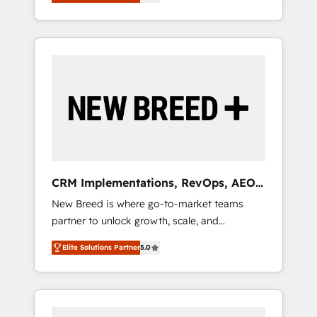
unified ecosystem includes specialized
OS Partner | 16+ Years Experience | 1,000+
とサイト構造を最適化。 🏆 なぜ100incを選ぶ
divisions Globalia (AI & Software) and Point
Five-Star Reviews
のか？ ✓ HubSpot Eliteパートナー認定 ✓
Success Media (Paid Media), making this the
HubSpotアワード受賞・HUGリーダー ✓
official home for all three brands. 🔄
ISO27001:2022 / ISO9001:2015 取得 ✓ 400社
Implementation & Integration - Seamless
以上の導入実績 ✓ HubSpot大百科 出版 CRM・
migrations and system integrations powered
AI活用に関するご相談、現状整理の壁打ちな
by Globalia’s technical development team. -
ど、構想段階からお気軽にお問い合わせくださ
19 HubSpot-certified trainers to drive
い。
platform adoption. 📈 Revenue Generation -
Full-funnel marketing and high-performance
advertising via Point Success Media. - Expert
CRM Implementations, RevOps, AEO
deployment of Breeze AI and custom agents
+ Web, Demand Gen
New Breed is where go-to-market teams
to automate growth. 🏆 Elite Excellence - 8
partner to unlock growth, scale, and
platform accreditations and deep HIPAA-
transformation. We help companies activate
compliance expertise. - A team of 250+
Elite Solutions Partner
5.0
HubSpot’s AI-powered customer platform
experts dedicated to your resilient growth.
and operationalize HubSpot’s Loop
Marketing framework through expert-led
services, smart agents, and purpose-built