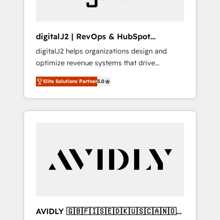
digitalJ2 | RevOps & HubSpot
Implementations
digitalJ2 helps organizations design and
optimize revenue systems that drive
scalable, predictable growth. As a triple-
Elite Solutions Partner
5.0
accredited HubSpot Solutions Partner, we
specialize in both strategic RevOps planning
and hands-on technical execution - building
the operational foundation companies need
to thrive. Industries we specialize in: -
Manufacturing - Healthcare - Financial
Services - Managed IT (MSP) - Franchises -
Professional Services - And more! How we
help: ✔️ Full HubSpot implementations and
portal optimization ✔️ Data migrations, CRM
architecture, and reporting foundations ✔️
AVIDLY 🇬🇧🇫🇮🇸🇪🇩🇰🇺🇸🇨🇦🇳🇴
Custom integrations and workflow