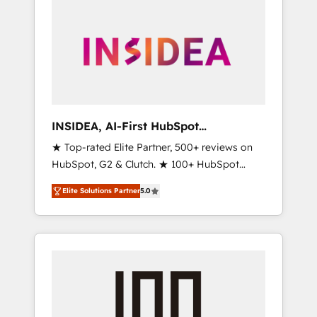
INSIDEA, AI-First HubSpot
Onboarding & RevOps
★ Top-rated Elite Partner, 500+ reviews on
HubSpot, G2 & Clutch. ★ 100+ HubSpot
Certified Experts & Trainers across the team
Elite Solutions Partner
5.0
★ 1,500+ implementations across five
continents ★ AI-First, RevOps-led,
Onboarding obsessed ★ Company of the
Year 2024/25 INSIDEA helps growing
companies turn HubSpot into a revenue
engine. We onboard your team, migrate your
data, and build AI-powered workflows that