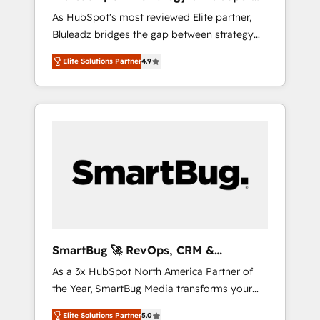
ら、GTMの見える化・自動化まで。全Hub統合
Implementation
As HubSpot's most reviewed Elite partner,
運用、データ品質設計、グループ横断のCRM統
Bluleadz bridges the gap between strategy
合に対応します。 2️⃣ AIエージェント組織構築
and execution. We don't just "set up tools" —
営業・マーケティング業務の一部をAIが自律実
Elite Solutions Partner
4.9
we install the GTM Operating System (GTM
行する組織への移行を設計・実装。Breeze・
OS) to align your leadership and engineer a
Claude等をHubSpotと連携させ、役割定義・運
portal that drives predictable revenue
用ルール・成果指標まで含めて設計します。 3️⃣
velocity. 🚀 GTM Strategy & Alignment
全社DX × AI推進のPMO伴走支援 複数部門をま
Workshops & Sprints: Identify "Valleys of
たぐDX×AI変革を、構想から実装・定着まで
Death" stalling growth. Fix your ICP, Math,
PMOとして主導。「設定の代行ではなく、設計
and Story to stop "accelerating a mess." ⚙️
の責任」を引き受け、部門横断の統合・浸透・
Elite Engineering & AI Scalable Architecture:
変革管理を実行します。 ▸ CMS戦略設計・構
Zero-technical-debt setup across all Hubs,
築：リード獲得・CVR・SEOを前提にした情報
validated by our 7 HubSpot Accreditations.
設計・導線設計・テンプレート設計をContent
AI-Powered RevOps: Breeze AI, custom AI
Hubで一体提供。 ▸ 既存CRM・MAからの移行
SmartBug 🚀 RevOps, CRM &
agents, and high-integrity migrations for total
支援：Salesforce・Marketo・Pardot等からの
Integration Experts
As a 3x HubSpot North America Partner of
reporting clarity. Security & Compliance: SOC
移行、カスタム設計、履歴データ移行と活用設
the Year, SmartBug Media transforms your
2 Type I and HIPAA attested for enterprise-
計まで。 ▸ AEO対応：ChatGPT・Perplexity等
customer lifecycle into a revenue engine. Our
grade data security. 🏆 Why Bluleadz? GTM
のAI検索からの流入・引用を前提にコンテンツ
Elite Solutions Partner
5.0