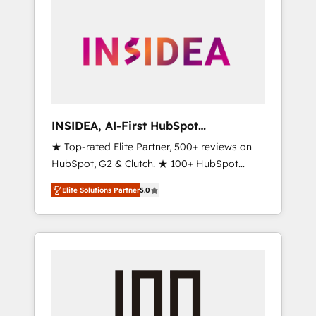
INSIDEA, AI-First HubSpot
Onboarding & RevOps
★ Top-rated Elite Partner, 500+ reviews on
HubSpot, G2 & Clutch. ★ 100+ HubSpot
Certified Experts & Trainers across the team
Elite Solutions Partner
5.0
★ 1,500+ implementations across five
continents ★ AI-First, RevOps-led,
Onboarding obsessed ★ Company of the
Year 2024/25 INSIDEA helps growing
companies turn HubSpot into a revenue
engine. We onboard your team, migrate your
data, and build AI-powered workflows that