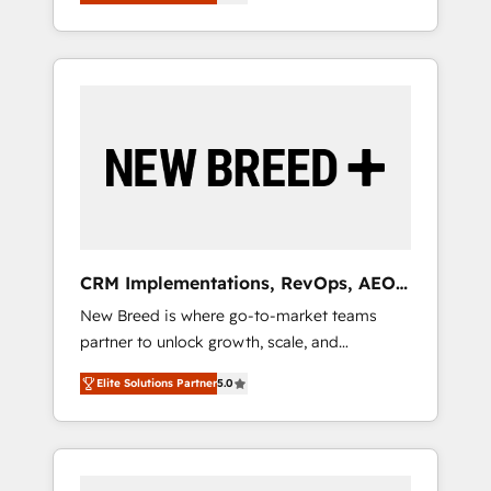
unified ecosystem includes specialized
OS Partner | 16+ Years Experience | 1,000+
とサイト構造を最適化。 🏆 なぜ100incを選ぶ
divisions Globalia (AI & Software) and Point
Five-Star Reviews
のか？ ✓ HubSpot Eliteパートナー認定 ✓
Success Media (Paid Media), making this the
HubSpotアワード受賞・HUGリーダー ✓
official home for all three brands. 🔄
ISO27001:2022 / ISO9001:2015 取得 ✓ 400社
Implementation & Integration - Seamless
以上の導入実績 ✓ HubSpot大百科 出版 CRM・
migrations and system integrations powered
AI活用に関するご相談、現状整理の壁打ちな
by Globalia’s technical development team. -
ど、構想段階からお気軽にお問い合わせくださ
19 HubSpot-certified trainers to drive
い。
platform adoption. 📈 Revenue Generation -
Full-funnel marketing and high-performance
advertising via Point Success Media. - Expert
CRM Implementations, RevOps, AEO
deployment of Breeze AI and custom agents
+ Web, Demand Gen
New Breed is where go-to-market teams
to automate growth. 🏆 Elite Excellence - 8
partner to unlock growth, scale, and
platform accreditations and deep HIPAA-
transformation. We help companies activate
compliance expertise. - A team of 250+
Elite Solutions Partner
5.0
HubSpot’s AI-powered customer platform
experts dedicated to your resilient growth.
and operationalize HubSpot’s Loop
Marketing framework through expert-led
services, smart agents, and purpose-built