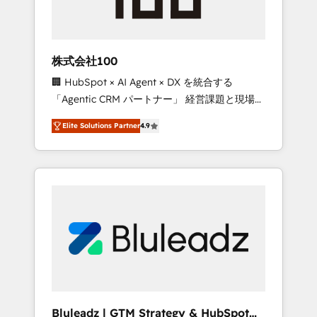
drive adoption from week one, in your time
zone. What we do ➤ Onboarding: Live in
weeks, with workflows built around your
business, not a template. ➤ Migration: Move
株式会社100
from any legacy CRM. Zero downtime, full
🏢 HubSpot × AI Agent × DX を統合する
data integrity. ➤ Implementation: Configure
「Agentic CRM パートナー」 経営課題と現場業
HubSpot to run your revenue process. Sales,
務をつなぐAIネイティブ・エージェンシーとし
marketing, and service wired together. ➤ AI
Elite Solutions Partner
4.9
て、HubSpot Eliteの実装力で顧客フロント業務
and Integrations: Layer Breeze AI, custom
を再設計します。 💡 100inc は何をする会社
agents, and APIs to remove manual work. ➤
か？ HubSpotを共通基盤に、AIエージェントを
Ongoing Management: Monthly tune-ups,
組み込んだ顧客フロント業務（マーケティン
feature rollouts, adoption coaching. Buying
グ・営業・CS）を組織全体で設計・実装する日
HubSpot, switching to it, or reviving a stale
本のAIネイティブ・エージェンシーです。事業
portal? We are built for the work.
部・グループ会社・部門が分立する組織で、デ
ータと業務プロセスのサイロ化を、CRMを軸と
した全社共通基盤に再構築します。意思決定
者・PMO・現場担当者に並走します。 1️⃣
HubSpot導入・活用支援 顧客データの一元化か
Bluleadz | GTM Strategy & HubSpot