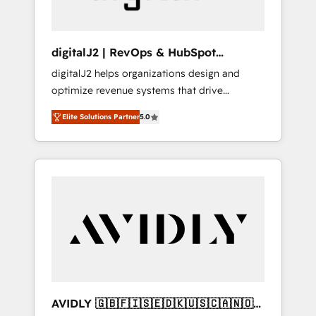
digitalJ2 | RevOps & HubSpot
Implementations
digitalJ2 helps organizations design and
optimize revenue systems that drive
scalable, predictable growth. As a triple-
Elite Solutions Partner
5.0
accredited HubSpot Solutions Partner, we
specialize in both strategic RevOps planning
and hands-on technical execution - building
the operational foundation companies need
to thrive. Industries we specialize in: -
Manufacturing - Healthcare - Financial
Services - Managed IT (MSP) - Franchises -
Professional Services - And more! How we
help: ✔️ Full HubSpot implementations and
portal optimization ✔️ Data migrations, CRM
architecture, and reporting foundations ✔️
AVIDLY 🇬🇧🇫🇮🇸🇪🇩🇰🇺🇸🇨🇦🇳🇴
Custom integrations and workflow