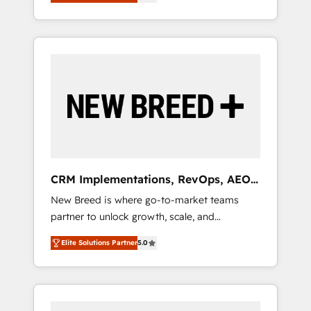
unified ecosystem includes specialized
OS Partner | 16+ Years Experience | 1,000+
とサイト構造を最適化。 🏆 なぜ100incを選ぶ
divisions Globalia (AI & Software) and Point
Five-Star Reviews
のか？ ✓ HubSpot Eliteパートナー認定 ✓
Success Media (Paid Media), making this the
HubSpotアワード受賞・HUGリーダー ✓
official home for all three brands. 🔄
ISO27001:2022 / ISO9001:2015 取得 ✓ 400社
Implementation & Integration - Seamless
以上の導入実績 ✓ HubSpot大百科 出版 CRM・
migrations and system integrations powered
AI活用に関するご相談、現状整理の壁打ちな
by Globalia’s technical development team. -
ど、構想段階からお気軽にお問い合わせくださ
19 HubSpot-certified trainers to drive
い。
platform adoption. 📈 Revenue Generation -
Full-funnel marketing and high-performance
advertising via Point Success Media. - Expert
CRM Implementations, RevOps, AEO
deployment of Breeze AI and custom agents
+ Web, Demand Gen
New Breed is where go-to-market teams
to automate growth. 🏆 Elite Excellence - 8
partner to unlock growth, scale, and
platform accreditations and deep HIPAA-
transformation. We help companies activate
compliance expertise. - A team of 250+
Elite Solutions Partner
5.0
HubSpot’s AI-powered customer platform
experts dedicated to your resilient growth.
and operationalize HubSpot’s Loop
Marketing framework through expert-led
services, smart agents, and purpose-built