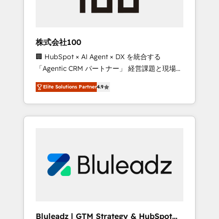
drive adoption from week one, in your time
zone. What we do ➤ Onboarding: Live in
weeks, with workflows built around your
business, not a template. ➤ Migration: Move
株式会社100
from any legacy CRM. Zero downtime, full
🏢 HubSpot × AI Agent × DX を統合する
data integrity. ➤ Implementation: Configure
「Agentic CRM パートナー」 経営課題と現場業
HubSpot to run your revenue process. Sales,
務をつなぐAIネイティブ・エージェンシーとし
marketing, and service wired together. ➤ AI
Elite Solutions Partner
4.9
て、HubSpot Eliteの実装力で顧客フロント業務
and Integrations: Layer Breeze AI, custom
を再設計します。 💡 100inc は何をする会社
agents, and APIs to remove manual work. ➤
か？ HubSpotを共通基盤に、AIエージェントを
Ongoing Management: Monthly tune-ups,
組み込んだ顧客フロント業務（マーケティン
feature rollouts, adoption coaching. Buying
グ・営業・CS）を組織全体で設計・実装する日
HubSpot, switching to it, or reviving a stale
本のAIネイティブ・エージェンシーです。事業
portal? We are built for the work.
部・グループ会社・部門が分立する組織で、デ
ータと業務プロセスのサイロ化を、CRMを軸と
した全社共通基盤に再構築します。意思決定
者・PMO・現場担当者に並走します。 1️⃣
HubSpot導入・活用支援 顧客データの一元化か
Bluleadz | GTM Strategy & HubSpot