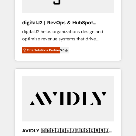
digitalJ2 | RevOps & HubSpot
Implementations
digitalJ2 helps organizations design and
optimize revenue systems that drive
scalable, predictable growth. As a triple-
Elite Solutions Partner
5.0
accredited HubSpot Solutions Partner, we
specialize in both strategic RevOps planning
and hands-on technical execution - building
the operational foundation companies need
to thrive. Industries we specialize in: -
Manufacturing - Healthcare - Financial
Services - Managed IT (MSP) - Franchises -
Professional Services - And more! How we
help: ✔️ Full HubSpot implementations and
portal optimization ✔️ Data migrations, CRM
architecture, and reporting foundations ✔️
AVIDLY 🇬🇧🇫🇮🇸🇪🇩🇰🇺🇸🇨🇦🇳🇴
Custom integrations and workflow