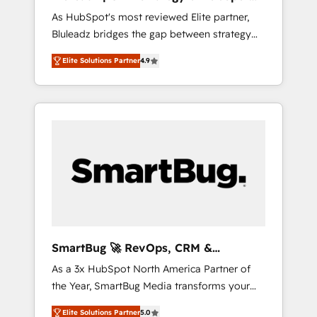
ら、GTMの見える化・自動化まで。全Hub統合
Implementation
As HubSpot's most reviewed Elite partner,
運用、データ品質設計、グループ横断のCRM統
Bluleadz bridges the gap between strategy
合に対応します。 2️⃣ AIエージェント組織構築
and execution. We don't just "set up tools" —
営業・マーケティング業務の一部をAIが自律実
Elite Solutions Partner
4.9
we install the GTM Operating System (GTM
行する組織への移行を設計・実装。Breeze・
OS) to align your leadership and engineer a
Claude等をHubSpotと連携させ、役割定義・運
portal that drives predictable revenue
用ルール・成果指標まで含めて設計します。 3️⃣
velocity. 🚀 GTM Strategy & Alignment
全社DX × AI推進のPMO伴走支援 複数部門をま
Workshops & Sprints: Identify "Valleys of
たぐDX×AI変革を、構想から実装・定着まで
Death" stalling growth. Fix your ICP, Math,
PMOとして主導。「設定の代行ではなく、設計
and Story to stop "accelerating a mess." ⚙️
の責任」を引き受け、部門横断の統合・浸透・
Elite Engineering & AI Scalable Architecture:
変革管理を実行します。 ▸ CMS戦略設計・構
Zero-technical-debt setup across all Hubs,
築：リード獲得・CVR・SEOを前提にした情報
validated by our 7 HubSpot Accreditations.
設計・導線設計・テンプレート設計をContent
AI-Powered RevOps: Breeze AI, custom AI
Hubで一体提供。 ▸ 既存CRM・MAからの移行
SmartBug 🚀 RevOps, CRM &
agents, and high-integrity migrations for total
支援：Salesforce・Marketo・Pardot等からの
Integration Experts
As a 3x HubSpot North America Partner of
reporting clarity. Security & Compliance: SOC
移行、カスタム設計、履歴データ移行と活用設
the Year, SmartBug Media transforms your
2 Type I and HIPAA attested for enterprise-
計まで。 ▸ AEO対応：ChatGPT・Perplexity等
customer lifecycle into a revenue engine. Our
grade data security. 🏆 Why Bluleadz? GTM
のAI検索からの流入・引用を前提にコンテンツ
Elite Solutions Partner
5.0