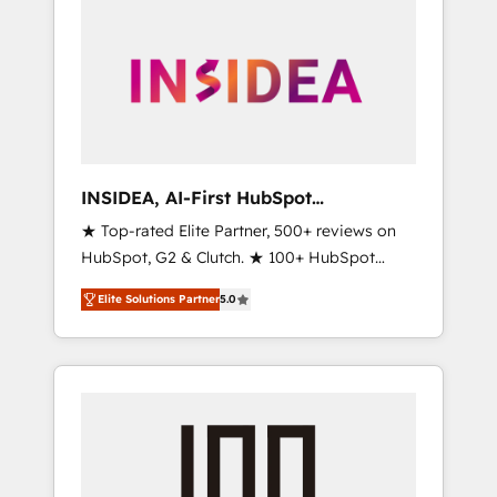
INSIDEA, AI-First HubSpot
Onboarding & RevOps
★ Top-rated Elite Partner, 500+ reviews on
HubSpot, G2 & Clutch. ★ 100+ HubSpot
Certified Experts & Trainers across the team
Elite Solutions Partner
5.0
★ 1,500+ implementations across five
continents ★ AI-First, RevOps-led,
Onboarding obsessed ★ Company of the
Year 2024/25 INSIDEA helps growing
companies turn HubSpot into a revenue
engine. We onboard your team, migrate your
data, and build AI-powered workflows that