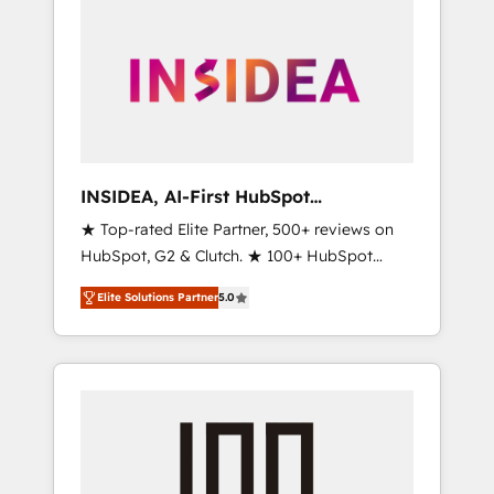
INSIDEA, AI-First HubSpot
Onboarding & RevOps
★ Top-rated Elite Partner, 500+ reviews on
HubSpot, G2 & Clutch. ★ 100+ HubSpot
Certified Experts & Trainers across the team
Elite Solutions Partner
5.0
★ 1,500+ implementations across five
continents ★ AI-First, RevOps-led,
Onboarding obsessed ★ Company of the
Year 2024/25 INSIDEA helps growing
companies turn HubSpot into a revenue
engine. We onboard your team, migrate your
data, and build AI-powered workflows that