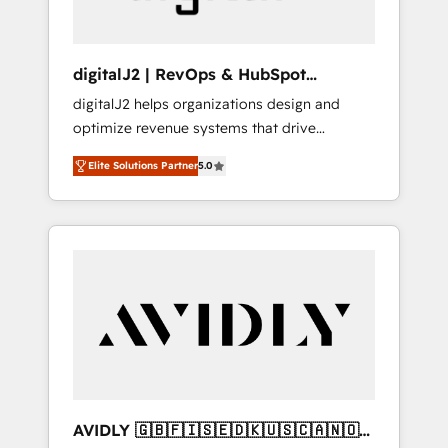
digitalJ2 | RevOps & HubSpot
Implementations
digitalJ2 helps organizations design and
optimize revenue systems that drive
scalable, predictable growth. As a triple-
Elite Solutions Partner
5.0
accredited HubSpot Solutions Partner, we
specialize in both strategic RevOps planning
and hands-on technical execution - building
the operational foundation companies need
to thrive. Industries we specialize in: -
Manufacturing - Healthcare - Financial
Services - Managed IT (MSP) - Franchises -
Professional Services - And more! How we
help: ✔️ Full HubSpot implementations and
portal optimization ✔️ Data migrations, CRM
architecture, and reporting foundations ✔️
AVIDLY 🇬🇧🇫🇮🇸🇪🇩🇰🇺🇸🇨🇦🇳🇴
Custom integrations and workflow