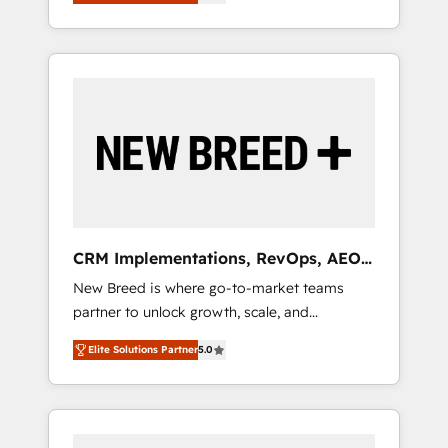
unified ecosystem includes specialized
OS Partner | 16+ Years Experience | 1,000+
とサイト構造を最適化。 🏆 なぜ100incを選ぶ
divisions Globalia (AI & Software) and Point
Five-Star Reviews
のか？ ✓ HubSpot Eliteパートナー認定 ✓
Success Media (Paid Media), making this the
HubSpotアワード受賞・HUGリーダー ✓
official home for all three brands. 🔄
ISO27001:2022 / ISO9001:2015 取得 ✓ 400社
Implementation & Integration - Seamless
以上の導入実績 ✓ HubSpot大百科 出版 CRM・
migrations and system integrations powered
AI活用に関するご相談、現状整理の壁打ちな
by Globalia’s technical development team. -
ど、構想段階からお気軽にお問い合わせくださ
19 HubSpot-certified trainers to drive
い。
platform adoption. 📈 Revenue Generation -
Full-funnel marketing and high-performance
advertising via Point Success Media. - Expert
CRM Implementations, RevOps, AEO
deployment of Breeze AI and custom agents
+ Web, Demand Gen
New Breed is where go-to-market teams
to automate growth. 🏆 Elite Excellence - 8
partner to unlock growth, scale, and
platform accreditations and deep HIPAA-
transformation. We help companies activate
compliance expertise. - A team of 250+
Elite Solutions Partner
5.0
HubSpot’s AI-powered customer platform
experts dedicated to your resilient growth.
and operationalize HubSpot’s Loop
Marketing framework through expert-led
services, smart agents, and purpose-built