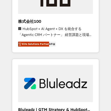
drive adoption from week one, in your time
zone. What we do ➤ Onboarding: Live in
weeks, with workflows built around your
business, not a template. ➤ Migration: Move
株式会社100
from any legacy CRM. Zero downtime, full
🏢 HubSpot × AI Agent × DX を統合する
data integrity. ➤ Implementation: Configure
「Agentic CRM パートナー」 経営課題と現場業
HubSpot to run your revenue process. Sales,
務をつなぐAIネイティブ・エージェンシーとし
marketing, and service wired together. ➤ AI
Elite Solutions Partner
4.9
て、HubSpot Eliteの実装力で顧客フロント業務
and Integrations: Layer Breeze AI, custom
を再設計します。 💡 100inc は何をする会社
agents, and APIs to remove manual work. ➤
か？ HubSpotを共通基盤に、AIエージェントを
Ongoing Management: Monthly tune-ups,
組み込んだ顧客フロント業務（マーケティン
feature rollouts, adoption coaching. Buying
グ・営業・CS）を組織全体で設計・実装する日
HubSpot, switching to it, or reviving a stale
本のAIネイティブ・エージェンシーです。事業
portal? We are built for the work.
部・グループ会社・部門が分立する組織で、デ
ータと業務プロセスのサイロ化を、CRMを軸と
した全社共通基盤に再構築します。意思決定
者・PMO・現場担当者に並走します。 1️⃣
HubSpot導入・活用支援 顧客データの一元化か
Bluleadz | GTM Strategy & HubSpot