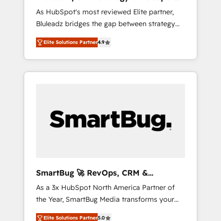
ら、GTMの見える化・自動化まで。全Hub統合
Implementation
As HubSpot's most reviewed Elite partner,
運用、データ品質設計、グループ横断のCRM統
Bluleadz bridges the gap between strategy
合に対応します。 2️⃣ AIエージェント組織構築
and execution. We don't just "set up tools" —
営業・マーケティング業務の一部をAIが自律実
Elite Solutions Partner
4.9
we install the GTM Operating System (GTM
行する組織への移行を設計・実装。Breeze・
OS) to align your leadership and engineer a
Claude等をHubSpotと連携させ、役割定義・運
portal that drives predictable revenue
用ルール・成果指標まで含めて設計します。 3️⃣
velocity. 🚀 GTM Strategy & Alignment
全社DX × AI推進のPMO伴走支援 複数部門をま
Workshops & Sprints: Identify "Valleys of
たぐDX×AI変革を、構想から実装・定着まで
Death" stalling growth. Fix your ICP, Math,
PMOとして主導。「設定の代行ではなく、設計
and Story to stop "accelerating a mess." ⚙️
の責任」を引き受け、部門横断の統合・浸透・
Elite Engineering & AI Scalable Architecture:
変革管理を実行します。 ▸ CMS戦略設計・構
Zero-technical-debt setup across all Hubs,
築：リード獲得・CVR・SEOを前提にした情報
validated by our 7 HubSpot Accreditations.
設計・導線設計・テンプレート設計をContent
AI-Powered RevOps: Breeze AI, custom AI
Hubで一体提供。 ▸ 既存CRM・MAからの移行
SmartBug 🚀 RevOps, CRM &
agents, and high-integrity migrations for total
支援：Salesforce・Marketo・Pardot等からの
Integration Experts
As a 3x HubSpot North America Partner of
reporting clarity. Security & Compliance: SOC
移行、カスタム設計、履歴データ移行と活用設
the Year, SmartBug Media transforms your
2 Type I and HIPAA attested for enterprise-
計まで。 ▸ AEO対応：ChatGPT・Perplexity等
customer lifecycle into a revenue engine. Our
grade data security. 🏆 Why Bluleadz? GTM
のAI検索からの流入・引用を前提にコンテンツ
Elite Solutions Partner
5.0