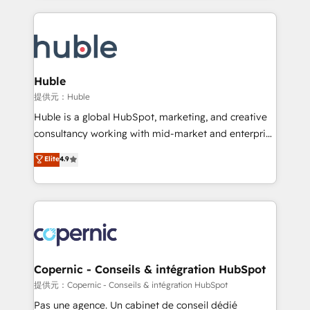
complex integrations: SAM.gov, GovWin,
results)! In short, our services include: - HubSpot
QuickBooks, PandaDoc, ClickUp, Shopify, Mapsly,
consultancy: onboarding, training, data migration -
WooCommerce, BuilderTrend, and more Experience
HubSpot development: websites, custom modules,
the difference — reach out to see how AI + HubSpot
integrations - Marketing & sales solutions: digital
can transform your business.
marketing, advertising, campaigns, content and
Huble
design We connect people, data and technology to
提供元：Huble
improve customer experiences. With our bright
Huble is a global HubSpot, marketing, and creative
people, exciting ideas and can-do mentality, we
consultancy working with mid-market and enterprise
ensure revenue growth on a daily basis. So tell us
businesses. We go beyond implementation, shaping
Elite
4.9
your challenge; our passionate and growth driven
the strategy, processes, and teams that turn
team of 100+ experts is ready for you! Driving digital
HubSpot into a genuine growth engine. Named
growth | www.brightdigital.com
HubSpot's Global Partner of the Year in 2024,
consistently ranked among their top 5 partners
worldwide, and with over 15 years in the ecosystem,
Huble has built a track record that speaks for itself.
One company, one operating model, delivering
Copernic - Conseils & intégration HubSpot
across offices and consulting teams in the UK, USA,
提供元：Copernic - Conseils & intégration HubSpot
Canada, Germany, France, Belgium, Singapore, and
Pas une agence. Un cabinet de conseil dédié