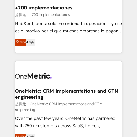
management, and speed up deal closures. With 500+
+700 implementaciones
projects completed, our Agile approach ensures your
提供元：+700 implementaciones
HubSpot CRM drives measurable results. Our
HubSpot, por sí solo, no ordena tu operación —y ese
RevOps services align your sales, marketing, and
es el motivo por el que muchas empresas lo pagan y
customer success teams for peak performance. We
aun así no crecen. Suele ser un círculo: procesos que
Elite
4.8
optimize the revenue lifecycle—lead generation to
no generan datos confiables, datos que no permiten
retention—by refining processes and eliminating
decidir bien, y decisiones que no logran mejorar los
inefficiencies. Using HubSpot tools and data-driven
procesos. Y así, vuelta tras vuelta, el negocio gira sin
strategies, we create scalable solutions that
avanzar —un problema que tiene menos que ver con
maximize profitability and adapt to your goals.
el CRM y más con cómo opera la empresa por
debajo. Te acompañamos a ordenar tu operación
paso a paso, sin frenarla, con la adopción que todos
OneMetric: CRM Implementations and GTM
engineering
buscan y pocos logran. Así HubSpot por fin rinde. Y
hay algo más: cada proceso que ordenás construye
提供元：OneMetric: CRM Implementations and GTM
engineering
el contexto real de cómo opera tu empresa —lo
Over the past few years, OneMetric has partnered
único que no se compra ni se copia—. En un mundo
with 750+ customers across SaaS, fintech,
donde todos tendrán la misma IA, va a ganar quien
healthcare, real estate, and other industries. With
tenga el mejor contexto para alimentarla. Sin
Elite
4.9