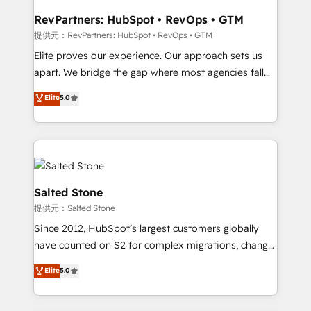
workflows that drive adoption from week one, in
your time zone. What we do: ➤ Onboarding: Live in
RevPartners: HubSpot • RevOps • GTM
weeks, with workflows built around your business,
提供元：RevPartners: HubSpot • RevOps • GTM
not a template. ➤ Migration: Move from any legacy
Elite proves our experience. Our approach sets us
CRM. Zero downtime, full data integrity. ➤
apart. We bridge the gap where most agencies fall
Implementation: Configure HubSpot to run your
short by combining GTM strategy with technical
Elite
5.0
revenue process. Sales, marketing, and service wired
execution to solve the right problem with the right
together. ➤ AI and Integrations: Layer Breeze AI,
solution. As the only firm in the world to hold Elite
custom agents, and APIs to remove manual work. ➤
Partner Accreditations with both HubSpot and Clay,
Ongoing Management: Monthly tune-ups, feature
our clients gain a unique advantage in CRM
rollouts, adoption coaching. Buying HubSpot,
architecture, pipeline generation, data intelligence,
switching to it, or reviving a stale portal? We are
and go-to-market execution. Why B2B Businesses
Salted Stone
built for the work.
Choose RP: - Secure: Soc2 compliant 🛡️ - Pricing:
提供元：Salted Stone
Implementations starting at $1,5k 💵 - Speed: Launch
Since 2012, HubSpot’s largest customers globally
in 14 days ⚡ - Global: 250 professionals across five
have counted on S2 for complex migrations, change
continents 🌐 - Scale: Fastest tiering Elite HubSpot
management, systems integration, and creative
Partner 🪴 - Sales Hub: More implementations than
Elite
5.0
solutions that deliver measurable impact and
any other Partner 💻 - Migrations: We convert
transform brand experiences As one of the few full-
Salesforce addicts to HubSpot evangelists 🧡 Don't