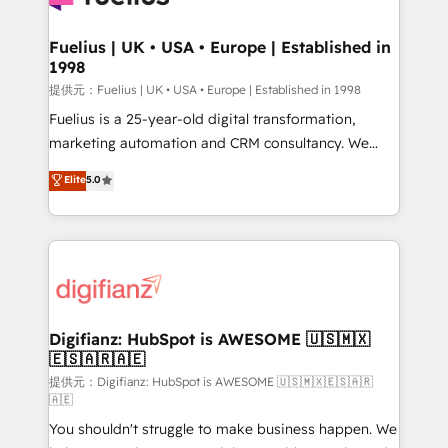
G-Cloud 14 CCS (Crown Commercial Service)
framework, meaning we've been accredited by
Fuelius | UK • USA • Europe | Established in
1998
HubSpot and vetted by the CCS, which means we
can support public sector companies as well the
提供元：Fuelius | UK • USA • Europe | Established in 1998
other ones listed in our profile. Our services: -
Fuelius is a 25-year-old digital transformation,
HubSpot implementation - HubSpot CMS website
marketing automation and CRM consultancy. We
build We can do lots of things. But everything we do
enable mid-market and enterprise clients to
Elite
5.0
is there for you to: - Grow revenue, and run your
maximise their return from digital and fuel their
business more efficiently - Build stronger
growth. We modernise platforms, streamline
relationships with customers - Make better
operations that are causing inefficiencies, improve
decisions with data - Find a new voice and reach
customer experiences, integrate systems, and
more people - Get the most out of your HubSpot
supercharge revenue operations Key services: • CRM
investment
Implementation • Systems Integration • Digital
Transformation / Web Development • RevOps &
Digifianz: HubSpot is AWESOME 🇺🇸🇲🇽
🇪🇸🇦🇷🇦🇪
Sales Consulting • Marketing Automation What
makes us different? 🚀 Top 0.5% of global HubSpot
提供元：Digifianz: HubSpot is AWESOME 🇺🇸🇲🇽🇪🇸🇦🇷
🇦🇪
agencies ⚙️ The strongest technical ability and
You shouldn't struggle to make business happen. We
integration capabilities 💼 Consultative, long-term