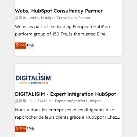
www.bbdboom.com
our customers grow and finding solutions that fit
their unique business needs. We are thrilled to have
Webs, HubSpot Consultancy Partner
Blue Frog in the HubSpot ecosystem leading the
提供元：Webs, HubSpot Consultancy Partner
way for customers!" - Yamini Rangan, CEO of
Webs, as part of the leading European HubSpot
HubSpot “Our experience with the team at Blue Frog
platform group of 150 Fte, is the trusted Elite
has been nothing short of extraordinary. Their years
HubSpot CRM Partner offering you a roadmap on
Elite
4.8
of experience and quality of skilled staff has earned
maximizing EBITDA and achieving Commercial
them a trusted reputation within the HubSpot
Excellence. With our targeted processes, we
ecosystem as a reliable partner capable of delivering
strengthen your digital transformation and minimize
remarkable experiences for our most sophisticated
costs. As HubSpot's Advanced Accredited CRM
clients.” - Brian Garvey, VP, Solutions Partner
Implementation partner, we provide expertise to
Program, HubSpot.
drive your business forward. Since 2015 we are fully
dedicated to HubSpot and with an experienced
DIGITALISIM - Expert Intégration HubSpot
team (50+), we work with reputable companies in
提供元：DIGITALISIM - Expert Intégration HubSpot
B2B sectors such as manufacturing, SaaS and
Nous aidons les entreprises et les dirigeants à se
business services. We prepare a customized
rapprocher de leurs clients grâce à HubSpot ! Chez
business case that demonstrates the value and
DIGITALISIM, nous avons l'intime conviction que la
Elite
5.0
impact of your digital transformation, including a
réussite des entreprises passe par l’innovation web,
detailed financial rationale with a focus on ROI and