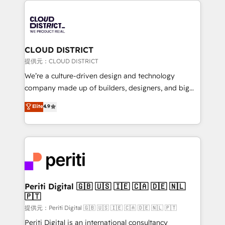
grow. For over 12 years, we’ve delivered 500+
HubSpot implementations, building end-to-end
solutions that integrate CRM, AI automation, inbound
and loop marketing, content, and digital creativity.
CLOUD DISTRICT
Our multicultural team works in Spanish, Portuguese,
提供元：CLOUD DISTRICT
and English to design scalable strategies that drive
We’re a culture-driven design and technology
measurable growth. 🌎 Highlights: • 10+ years as a
company made up of builders, designers, and big
HubSpot partner. • 2023 Impact Awards: Platform
thinkers. We blend strategy, design, and
Elite
4.9
Migration Excellence. • Top 3 Partner of the Year
development—always fueled by curiosity—to turn
LATAM 2022, 2023, 2024, 2025. • Partner of the Year
ideas, opportunities, and challenges into meaningful
2024. • Organizer of Aliados.ai (AI, marketing & tech
experiences. To us, technology is more than just
global congress). 👉 Ready to scale your business
code; it’s about creating things that are useful, cool,
with HubSpot? Let Cebra’s experts help you grow
and—most importantly—simple. That’s why we lean
faster, smarter, and with impact.
into bold ideas and shape them into thoughtful
products and strategies that actually make a
Periti Digital 🇬🇧 🇺🇸 🇮🇪 🇨🇦 🇩🇪 🇳🇱
🇵🇹
difference.
提供元：Periti Digital 🇬🇧 🇺🇸 🇮🇪 🇨🇦 🇩🇪 🇳🇱 🇵🇹
Periti Digital is an international consultancy