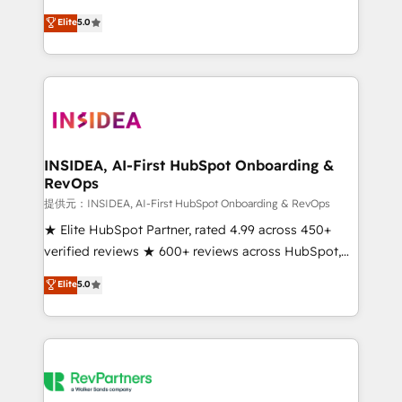
based engagements and ongoing RevOps
experienced and fully accredited HubSpot Solutions
Elite
5.0
partnerships, we guide organizations through the
Partner. 🚀 With 2,750+ HubSpot projects delivered
revenue maturity model - delivering the right
and 370+ specialists across EMEA, APAC and NAM,
improvements at the right time so operations
we de-risk complex CRM programmes and
evolve strategically and sustainably as the business
accelerate ROI across every HubSpot Hub. 🧭 From
grows.
multi-region migrations to AI-powered automation,
we turn complexity into clarity, human at global
scale. 🏆 HubSpot’s CEO called us “the partner of the
INSIDEA, AI-First HubSpot Onboarding &
RevOps
future.” Others agree it is proof of trust built through
measurable impact.
提供元：INSIDEA, AI-First HubSpot Onboarding & RevOps
★ Elite HubSpot Partner, rated 4.99 across 450+
verified reviews ★ 600+ reviews across HubSpot,
G2 & Clutch ★ 150+ in-house HubSpot-certified
Elite
5.0
experts ★ 1,500+ implementations across 25+
countries ★ AI-first, RevOps-led, onboarding-
obsessed INSIDEA helps growing companies turn
HubSpot into a revenue engine. We onboard your
team, migrate your data, and build AI-powered