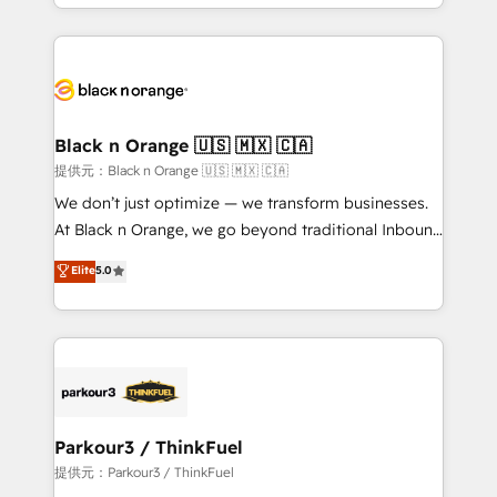
le marketing digital, et la relation client ! C'est
TCO. As a trusted extension of your team, we
pourquoi, nos experts sont à la fois capables de
believe in the power of partnership. Together, we
gérer votre projet de création de site internet, votre
embark on a transformational journey that sets your
référencement, votre stratégie digitale et le pilotage
business up for long-term success. Unlock your
et l'intégration d'HubSpot ! Les grandes phases d'un
business. If not now, when?
projet HubSpot avec DIGITALISIM : 🧽 Nettoyage,
Black n Orange 🇺🇸 🇲🇽 🇨🇦
migration et intégration des bases de données. 🚀
提供元：Black n Orange 🇺🇸 🇲🇽 🇨🇦
Développement des interfaces avec vos logiciels
We don’t just optimize — we transform businesses.
métiers ⚙️ Configuration de la plateforme HubSpot
At Black n Orange, we go beyond traditional Inbound
📈 Configuration de rapports et tableaux de bord 🤝
Marketing with our exclusive methodologies:
Elite
5.0
Book Process & Guidelines utilisateurs 🎓
BOOMS and BOOST. Together, they form a powerful
Formations des utilisateurs
combination that has driven success for over 800
businesses worldwide. As Elite HubSpot Partners, we
specialize in crafting high-performance growth
strategies that integrate data-driven marketing,
automation, and revenue intelligence to help
companies scale faster and smarter. 🔹 BOOMS:
Parkour3 / ThinkFuel
Demand generation for all your buyers With BOOMS,
提供元：Parkour3 / ThinkFuel
you invest in 100% of your buyers, accelerating your