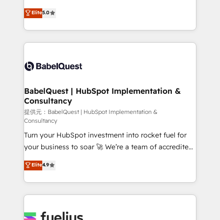
Town and London. 500+ HubSpot CRM
We'll customise your CRM & automate your business
Elite
5.0
implementations delivered. AI visibility coverage
processes. Welcome to our Profile! We can help
across ChatGPT, Claude, Perplexity, Gemini and
with... • CRM implementation, reports & workflows,
Google AI Overviews. HubSpot Impact Award -
and team training • CRM migration: Salesforce,
Customer First HubSpot Impact Award - Integrations
Pipedrive, Dynamics etc • Technical projects inc.
Innovation HubSpot Impact Award - Platform
Custom API integrations & ERP systems inc. SAP and
Migration Excellence HubSpot Impact Award -
Netsuite A little about us... • Boutique 'Elite' Team (12
Platform Excellence 35+ full-time HubSpot
super skilled members) • 150+ Clients for Sales Hub,
BabelQuest | HubSpot Implementation &
professionals.
Consultancy
Marketing Hub, Service Hub, Data Hub and Website
(CMS) • ISO/IEC 27001:2022, ISO 9001:2015 and
提供元：BabelQuest | HubSpot Implementation &
Consultancy
now... ISO 42001: 2023 certified • Exclusive AI
Turn your HubSpot investment into rocket fuel for
'GuardHub' governance framework, based on ISO
your business to soar 🚀 We’re a team of accredited
42001 - helping you 'organise complexity' 𝗥𝗲𝗮𝗱𝘆
HubSpot experts ready to help you. We can
𝗳𝗼𝗿 𝘁𝗵𝗲 𝗻𝗲𝘅𝘁 𝘀𝘁𝗲𝗽? Click the 👈 '𝗖𝗼𝗻𝘁𝗮𝗰𝘁
Elite
4.9
implement the platform into complex business
𝗯𝘂𝘀𝗶𝗻𝗲𝘀𝘀' button to get in touch (𝘸𝘦'𝘳𝘦 𝘴𝘶𝘱𝘦𝘳
environments, optimise what you've got and make
𝘳𝘦𝘴𝘱𝘰𝘯𝘴𝘪𝘷𝘦)
sure you can actually use it, build your website in
HubSpot or create an inbound marketing strategy
for you and execute it on HubSpot. We are on the