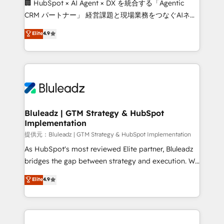
🏢 HubSpot × AI Agent × DX を統合する「Agentic
CRM パートナー」 経営課題と現場業務をつなぐAIネイ
ティブ・エージェンシーとして、HubSpot Eliteの実装
Elite
4.9
力で顧客フロント業務を再設計します。 💡 100inc は何
をする会社か？ HubSpotを共通基盤に、AIエージェン
トを組み込んだ顧客フロント業務（マーケティング・営
業・CS）を組織全体で設計・実装する日本のAIネイテ
ィブ・エージェンシーです。事業部・グループ会社・部
門が分立する組織で、データと業務プロセスのサイロ化
を、CRMを軸とした全社共通基盤に再構築します。意
Bluleadz | GTM Strategy & HubSpot
Implementation
思決定者・PMO・現場担当者に並走します。 1️⃣
HubSpot導入・活用支援 顧客データの一元化から、
提供元：Bluleadz | GTM Strategy & HubSpot Implementation
GTMの見える化・自動化まで。全Hub統合運用、デー
As HubSpot's most reviewed Elite partner, Bluleadz
タ品質設計、グループ横断のCRM統合に対応します。
bridges the gap between strategy and execution. We
2️⃣ AIエージェント組織構築 営業・マーケティング業務
don't just "set up tools" — we install the GTM
Elite
4.9
の一部をAIが自律実行する組織への移行を設計・実装。
Operating System (GTM OS) to align your leadership
Breeze・Claude等をHubSpotと連携させ、役割定義・
and engineer a portal that drives predictable
運用ルール・成果指標まで含めて設計します。 3️⃣ 全社
revenue velocity. 🚀 GTM Strategy & Alignment
DX × AI推進のPMO伴走支援 複数部門をまたぐDX×AI変
Workshops & Sprints: Identify "Valleys of Death"