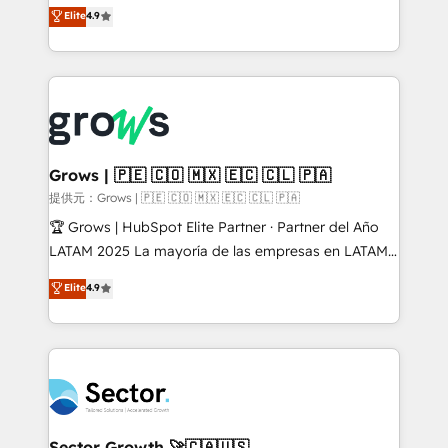
organization's needs and goals first and think along
Elite
4.9
constraints. By the Numbers 🏆 Top 1% of all
with your organization. We are only satisfied once
HubSpot partners 🔄 Top 5% globally in client
you are too. Why Systony? - 20+ years of
retention 📅 10+ years of consistent results Who We
experience with CRM, Marketing, Sales & Service
Serve Revenue teams, marketing leaders, and sales
implementations - 500+ successful onboardings -
ops at mid-market companies ready to move
Own back-end developers - Complex data
beyond spreadsheets into unified systems that
migrations (e.g. Salesforce, MS Dynamics, Perfect
drive real business results.
View, SuperOffice) - Custom integrations (e.g. MS
Grows | 🇵🇪 🇨🇴 🇲🇽 🇪🇨 🇨🇱 🇵🇦
Business Central, Navision, AX, SAP, Exact, AFAS) We
提供元：Grows | 🇵🇪 🇨🇴 🇲🇽 🇪🇨 🇨🇱 🇵🇦
focus on growing B2B companies in the SME sector
🏆 Grows | HubSpot Elite Partner · Partner del Año
such as manufacturing, SaaS, business services and
LATAM 2025 La mayoría de las empresas en LATAM
wholesaler companies. As an experienced HubSpot
no tienen un problema de herramientas. Tienen un
Elite
4.9
partner, we know how important user adoption is.
problema de orden. Equipos desalineados, datos
That's why we have developed a step-by-step
dispersos y procesos que dependen de personas
implementation process that focuses on user
clave — no de sistemas. Eso frena el crecimiento,
adoption. We’re experts on connecting data,
aunque tengas buena tecnología y ganas de escalar.
technology and people with each other. Together we
⚙️ Grows ordena los procesos comerciales, alinea
strive for optimal customer processes and
marketing, ventas y servicio, e implementa HubSpot
experiences. Systony – We believe you can grow!
de forma que genera resultados reales desde las
Sector Growth 🚀🇨🇦🇺🇸