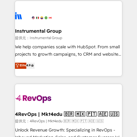
service creative agencies in the HubSpot
hire a marketing agency for an Ops problem. Don't
ecosystem, we blend strategy, technology, & award-
hire a technical agency for a growth problem. Hire a
winning design to build scalable, globally
partner built to solve both.
regionalized HubSpot websites, integrated
marketing campaigns, & RevOps frameworks that
Instrumental Group
fuel long-term success We connect the entire
提供元：Instrumental Group
customer lifecycle through seamless integrations,
We help companies scale with HubSpot. From small
ensure long-term adoption with change-
projects to growth campaigns, to CRM and websites.
management programs, and align marketing, sales,
Hire an agency that's experienced in every inch of
Elite
4.9
and service to drive sustainable growth With 6 key
HubSpot and willing to work hand-in-hand with your
HubSpot accreditations and experience across
team to simplify the complex and build a better
hundreds of organizations in dozens of industries,
experience for your team and customers.
there’s a good chance one of our globally integrated
teams has worked with clients just like you Let’s
explore whether S2 is the partner you’ve been
looking for...and get your next big initiative moving!
4RevOps | Mkt4edu 🇧🇷 🇲🇽 🇵🇹 🇦🇪 🇺🇸
提供元：4RevOps | Mkt4edu 🇧🇷 🇲🇽 🇵🇹 🇦🇪 🇺🇸
Unlock Revenue Growth: Specializing in RevOps -