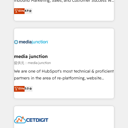
Inbound Marketing, Sales, and Customer Success We
specialize in driving revenue growth for companies
Elite
4.9
across industries through tailored marketing, sales,
and customer success strategies, utilizing RevOps
methodologies. As Latin America's largest HubSpot
partner and a global leader in education market, we
offer unparalleled insights. Operating in five
countries—Brazil, UAE (Abu Dhabi/Dubai/Sharjah),
Mexico, USA, and Portugal—we've executed over a
media junction
hundred successful operations. Our approach,
提供元：media junction
rooted in RevOps principles, integrates analysis,
We are one of HubSpot's most technical & proficient
training, planning, and qualification. Leveraging
partners in the area of re-platforming, website
technology, data analytics, CRM optimization, and
design & development. We specialize in multi-hub
Elite
5.0
inbound marketing tactics, we focus on
implementations for mid-market & enterprise
understanding, nurturing, and converting leads.
companies. We are woman-owned, powered by
Partner with us to unlock your business's full
coffee, and we ❤️ dogs. We produce award-winning
potential and achieve sustained growth in today's
work for our clients. 🏆2023 Technical Expertise
competitive market.
Impact Award 🏆2022 Technical Expertise Impact
Award 🏆2022 Platform Migration Excellence Impact