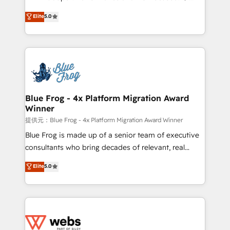
customer journey mapping 🏅 Elite-Level HubSpot
BBD Boom is the HubSpot partner that can help you
Elite
5.0
Execution • 750+ onboardings and 2,000+
to HubSpot Better. We work with your teams to
implementations • Deep expertise across marketing,
solve all your HubSpot challenges and improve user
sales, and service hubs • Built-in flexibility for
adoption, sales process and marketing results.
startups to global brands
Services 📚 Onboarding your team to HubSpot for
the first time 🔧 Designing and optimising your
HubSpot set-up for better results 🌐 Website design
and build using HubSpot 🔌 Integrating HubSpot
Blue Frog - 4x Platform Migration Award
Winner
with other systems 🎓 Training your teams to be
HubSpot pros 📊 Lead generation services using
提供元：Blue Frog - 4x Platform Migration Award Winner
HubSpot Why us? - SIX HubSpot Accreditations -
Blue Frog is made up of a senior team of executive
awarded by HubSpot after a rigorous process for
consultants who bring decades of relevant, real
CRM, Solutions Architecture, Onboarding , Data
world experience to our client engagements. "Blue
Elite
5.0
Migration, Custom Integration & Platform
Frog is a top, trusted partner in HubSpot's
Enablement -Onboarded over 500 businesses to
ecosystem for a reason. Their team brings over a
HubSpot -Top 1% of partners worldwide -In-house
decade of experience to the table, along with deep
team of 25+ experts Contact us today to help you
knowledge of the HubSpot platform and strategies
get more from your investment in HubSpot.
for driving growth. They are committed to helping