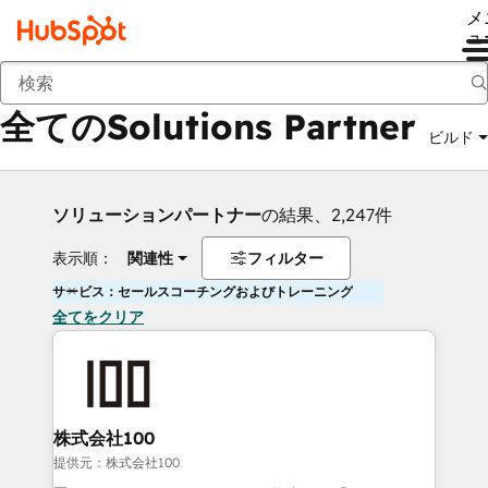
メ
ュ
戻る
全てのSolutions Partner
ビルド
ソリューションパートナー
の結果、2,247件
表示順：
関連性
フィルター
サービス：セールスコーチングおよびトレーニング
全てをクリア
株式会社100
提供元：株式会社100