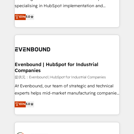
specialising in HubSpot implementation and
Antropic's Claude business transformation, with
Elite
5.0
offices in Dublin, Munich, Rotterdam, Lisbon, and
New York. We help organisations unlock their full
revenue potential by deeply integrating core
business systems, ERP, e-commerce platforms, and
beyond, with HubSpot, and layering Anthropic's
Claude AI across the processes that matter most.
From automating complex workflows to surfacing
Evenbound | HubSpot for Industrial
Companies
insights buried in data, we build intelligent systems
that think, connect, and scale. Our approach goes
提供元：Evenbound | HubSpot for Industrial Companies
beyond configuration. We embed ourselves in our
At Evenbound, our team of strategic and technical
clients' operations, understand how their business
experts helps mid-market manufacturing companies
actually runs, and architect solutions that make
achieve real growth. We specialize in delivering
Elite
5.0
technology work harder — so their people don't
tailored solutions that drive results by leveraging
have to. 900+ customers worldwide have trusted
HubSpot’s platform and data to fuel success.
Periti to turn their data into diamonds. 💎
Technical Solutions: - HubSpot Technical Consulting -
HubSpot CRM Implementation - HubSpot