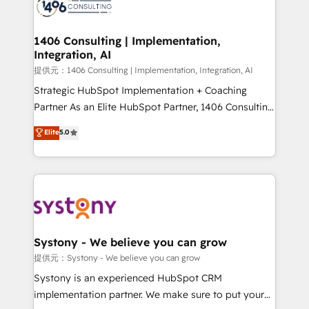
Onboarding - Data Migration & Integrations -
Technical Audit & Optimization Strategic Solutions: -
Revenue Operations - Inbound Marketing -
1406 Consulting | Implementation,
Integration, AI
Outbound Marketing - HubSpot CMS Website
Design & Development We empower our clients to
提供元：1406 Consulting | Implementation, Integration, AI
reach their full potential by providing transparent,
Strategic HubSpot Implementation + Coaching
relationship-driven support. With over 300 HubSpot
Partner As an Elite HubSpot Partner, 1406 Consulting
certifications and accreditations, we deliver both the
helps mid-market revenue teams transform how
Elite
5.0
technical know-how and strategic guidance you
they sell, market, and serve. We don't just build your
need to succeed.
HubSpot—we teach your team to own it, then stay
to help you keep winning. What We Do ⚙️ CRM
Implementations across Marketing, Sales, Service,
Data & Content 📈 Sales & Marketing Alignment +
Revenue Team Enablement 🤖 Breeze AI & Custom
Agent Creation 🔄 Custom Integrations & Data
Systony - We believe you can grow
Migration Why 1406 We become part of your team.
提供元：Systony - We believe you can grow
Your team learns while we build. We fix what others
Systony is an experienced HubSpot CRM
broke. Built for mid-market reality—practical
implementation partner. We make sure to put your
solutions that work with your actual headcount and