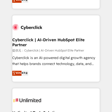
150+ HubSpot-certified experts, we deliver scalable
contexto, la IA improvisa. Con el tuyo, se vuelve una
solutions to complex GTM and RevOps challenges.
ventaja que nadie más tiene. No es teoría: somos
Our Expertise 🔹 Onboarding & Implementation:
Partner Elite con +700 implementaciones en LATAM.
Accredited HubSpot Partner, ensuring smooth setup
tailored to your GTM motion. 🔹 Migrations:
Accredited HubSpot Partner, ensuring migration
from other CRMs to HubSpot without data loss or
Cyberclick | AI-Driven HubSpot Elite
Partner
downtime. 🔹 RevOps Strategy: Align teams,
processes, and data to drive revenue efficiency. 🔹
提供元：Cyberclick | AI-Driven HubSpot Elite Partner
Integrations: Connect HubSpot with your tech stack
Cyberclick is an AI-powered digital growth agency
for better adoption. 🔹 Custom Solutions: Build
that helps brands connect technology, data, and
tailored apps, workflows, and configurations. We are
creativity to achieve measurable results. Founded in
Elite
4.9
SOC 2 Type II and ISO 27001 certified, reinforcing
Barcelona and operating across Spain, LATAM, and
our commitment to data security and compliance. At
the UK, we support global companies in building
OneMetric, we help revenue teams focus on the
smarter marketing, sales, and customer success
OneMetric that matters most: revenue.
strategies. As the only HubSpot Elite Partner in
Iberia (Spain & Portugal), we combine human insight
with intelligent automation to drive sustainable
growth. Our multidisciplinary team designs solutions