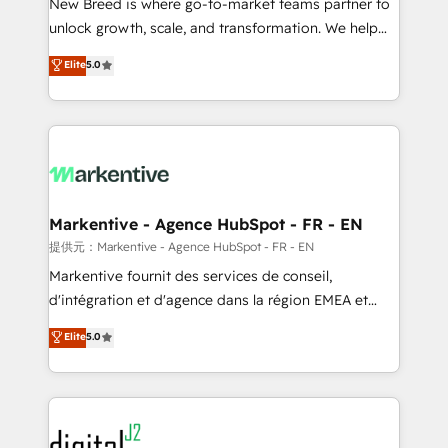
New Breed is where go-to-market teams partner to
to automate growth. 🏆 Elite Excellence - 8 platform
unlock growth, scale, and transformation. We help
accreditations and deep HIPAA-compliance
companies activate HubSpot’s AI-powered
expertise. - A team of 250+ experts dedicated to
Elite
5.0
customer platform and operationalize HubSpot’s
your resilient growth.
Loop Marketing framework through expert-led
services, smart agents, and purpose-built apps,
tailored to your business. Together, we unlock
results, fast. ⚙️CRM & RevOps: Align all Hubs to your
buyer journey for clean data, scalability, & reporting.
🎯Demand Gen & ABM: Drive pipeline with inbound,
Markentive - Agence HubSpot - FR - EN
ABM, AEO, SEO, & paid media. 👩‍💻Web Design:
提供元：Markentive - Agence HubSpot - FR - EN
Build high-performing websites with UX, messaging,
Markentive fournit des services de conseil,
& conversion strategy that drive results. 🤖AI
d'intégration et d'agence dans la région EMEA et
Strategy: Activate Breeze Agents, configure HubSpot
North America. Avec plus de 115 experts en
Elite
5.0
AI, & maximize AEO with tailored AI services. 🧩
marketing automation, Growth, Revops, CRM et
Integrations: Extend HubSpot with custom
webdesign. Markentive is both a consulting firm, a
integrations, hosting, & maintenance.
digital agency and an integrator. With over 115
experts in marketing automation, growth, revops,
CRM and webdesign (We focus on EMEA - USA