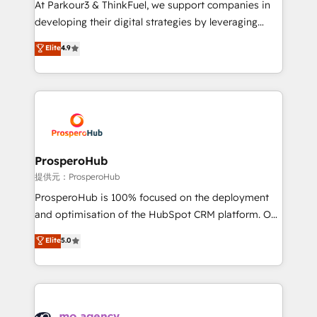
At Parkour3 & ThinkFuel, we support companies in
growth and positioning yourself as an undisputed
developing their digital strategies by leveraging
leader. 🔹 BOOST: Optimize your digital
technologies and automating their marketing and
Elite
4.9
transformation process A methodology designed to
sales processes to generate growth. Our offer spans
implement HubSpot effectively and optimize your
from Strategy to Operations. We specialize in CRM
digital processes. 🔹 Trusted by Industry Leaders
onboarding and implementation, web design, sales
With an average rating of 4.9/5 and a proven track
& marketing automation, and digital marketing. With
record of business transformation, our growth-first
extensive experience working with tech companies
approach has helped brands dominate their
and manufacturers since 2002, we are committed to
markets.
empowering our clients and developing their
ProsperoHub
autonomy. Get to grips with HubSpot through
提供元：ProsperoHub
guided implementation and seamless integration of
ProsperoHub is 100% focused on the deployment
the CRM platform into your digital ecosystem. Would
and optimisation of the HubSpot CRM platform. Our
you like support in deploying your inbound
highly experienced team of solutions experts will
Elite
5.0
marketing strategy? We'll provide support tailored
ensure that you achieve maximum adoption and
to your needs and sales objectives. With 125+
ROI from your HubSpot investment. Use our
certifications, we are part of the most certified
extensive HubSpot, sales, marketing, service and
Canadian agencies, and we both hold Onboarding
integrations expertise to lead your team on their
Accreditations. Based in Canada (coast to coast), our
HubSpot journey, design and implement your