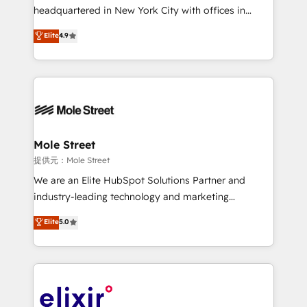
NetSuite, Snowflake, and Salesforce; HubSpot CMS
headquartered in New York City with offices in
development; AI automation; and data services. As
Toronto, London and Melbourne. As a global
Elite
4.9
a Ticketmaster Nexus Partner, we deliver advanced
HubSpot partner, we specialize in working with
sports and events integrations in the HubSpot
sophisticated B2B companies to implement the
ecosystem. We also build and maintain proprietary
HubSpot CRM platform across client organizations.
HubSpot apps including JinnSync. Our credentials
Our vertical market expertise includes
include five HubSpot Academy accreditations, six
industrial/manufacturing, professional services,
HubSpot Awards, recognition in Financial Services
architecture/engineering/construction (AEC),
and Real Estate, and 80+ five-star reviews.
distribution, commercial real estate, technology,
Mole Street
finserv/fintech, IT managed services, transportation
提供元：Mole Street
& logistics, energy/solar, staffing and recruiting,
We are an Elite HubSpot Solutions Partner and
media, healthcare and government contractors. Our
industry-leading technology and marketing
scope of services encompasses Platform Solutions,
consultancy. Our focus is on enterprise and mid-
Elite
5.0
Technical Solutions, Enablement Solutions, Digital
market B2B companies globally that want a strategic
Solutions and Growth Solutions. As a fully
approach to execute their goals through creative
accredited and five-star rated firm, Wendt Partners
applications of our solutions; Technical HubSpot
brings a deep bench of expertise to each client
Consulting, Content Marketing, Growth-Driven
engagement. In addition, we are SOC 2, ISO 27001,
Design, Migrations + Integrations. Mole Street’s
GDPR and HIPAA compliant for global IT security