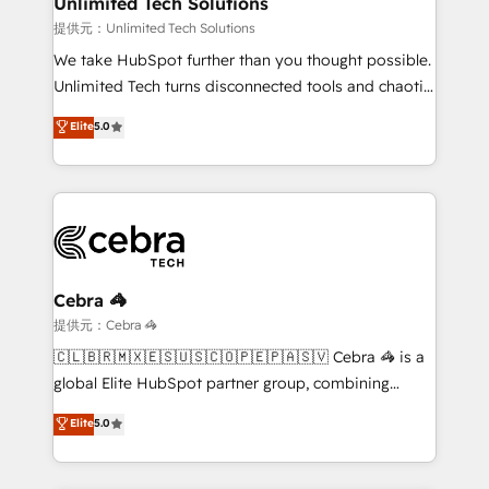
Unlimited Tech Solutions
that simplify complexity, boost performance, and
提供元：Unlimited Tech Solutions
turn innovation into real impact. 🌍 Highlights •
We take HubSpot further than you thought possible.
HubSpot Partner since 2012 • 2022 EMEA Impact
Unlimited Tech turns disconnected tools and chaotic
Award: Best Integration • 150+ successful HubSpot
processes into a seamless, high-performing revenue
Elite
5.0
projects • Clients in 30+ industries • Proprietary
engine. We combine RevOps strategy with deep
technology for integrations • Multilingual team:
technical execution to help teams scale faster—with
English, Spanish, Portuguese & Italian 👉 Grow
cleaner data, smarter automation, and more
smarter with AI and HubSpot.
predictable revenue. Specialties: · HubSpot
Implementation & Migration · Native & Custom
Integrations · Custom Development · CPQ & FSM ·
Reporting & Analytics · GTM Architecture · Sales &
Cebra 🦓
Marketing Enablement If you’re ready to elevate
提供元：Cebra 🦓
HubSpot from “just your CRM” to your growth
🇨🇱🇧🇷🇲🇽🇪🇸🇺🇸🇨🇴🇵🇪🇵🇦🇸🇻 Cebra 🦓 is a
infrastructure—let’s talk.
global Elite HubSpot partner group, combining
technology, marketing and media expertise across
Elite
5.0
Latin America and Southern Europe, with teams
across 9 countries. Born in Chile, we combine local
insight with international reach to help businesses