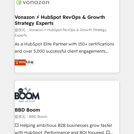
delà d’une simple transformation digitale et des
startups florissantes. Nos 3 grandes expertises sont :
➤ L’intégration de CRM et de méthodologie RevOps
Vonazon ⚡ HubSpot RevOps & Growth
Strategy Experts
pour aligner les équipes marketing, commerciales et
support client (data migration, synchronisation API,
提供元：Vonazon ⚡ HubSpot RevOps & Growth Strategy
Experts
audit et maintenance) ➤ La création de sites internet
As a HubSpot Elite Partner with 150+ certifications
de conversion qui transforment les visiteurs en
and over 5,000 successful client engagements,
opportunités d'affaires ➤ La mise en place de
Vonazon turns marketing complexity into
stratégies d'acquisition marketing (SEO, SEA,
Elite
5.0
measurable, scalable growth. From onboarding to
inbound, automatisation marketing, ABM, IA,
enterprise-grade campaigns, our in-house team
emailing) Informations clés : - 10 ans d'expérience -
builds scalable strategies that drive long-term
100+ intégrations CRM HubSpot réussies - 40
revenue. ⚙️ HubSpot Integration & Optimization •
experts conseil - 150 certifications HubSpot
Seamless CRM, CMS, and automation setup •
cumulées
Complex platform migrations and data cleanups •
Custom APIs and third-party integrations 📈 End-to-
BBD Boom
End Revenue Acceleration • Lifecycle marketing and
提供元：BBD Boom
pipeline growth programs • Sales enablement tools
💥 Helping ambitious B2B businesses grow faster
and CRM optimization • Retention strategies with
with HubSpot. Performance and ROI focused. 💥