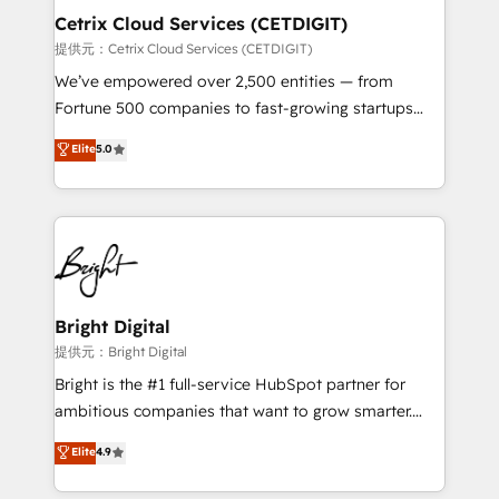
Award 🏆2020 Elite Solutions Partner 🏆2019
Cetrix Cloud Services (CETDIGIT)
Integrations HubSpot Impact Award 🏆2019
提供元：Cetrix Cloud Services (CETDIGIT)
Marketing Enablement HubSpot Impact Award 🏆
We’ve empowered over 2,500 entities — from
2018 Website Design HubSpot Impact Award 🏆2017
Fortune 500 companies to fast-growing startups
Website Design HubSpot Impact Award 🏆2016
and nonprofits — to streamline operations, scale
Elite
5.0
Growth-Driven Design Agency of the Year 🏆2016
revenue, and unlock the full potential of HubSpot.
Sales Enablement HubSpot Impact Award 🏆2015
With deep technical and industry expertise, we fuse
Growth-Driven Design Agency of the Year 🏆2015
automation, integration, and AI innovation to deliver
Became the 5th Agency to reach Diamond 🏆2014
lasting impact. We specialize in: • Turnkey and end-
HubSpot COS Performance Award 🏆2014 HubSpot
to-end HubSpot implementations • Onboarding for
COS Design Award 🏆2013 HubSpot Marketplace
Sales, Service, Marketing & Content Hubs • AI voice
Provider of the Year 🏆2011 Became a HubSpot
and chat agents, predictive automation, and smart
Bright Digital
Partner 📆Founded in 1997
workflows • Salesforce + HubSpot integration •
提供元：Bright Digital
Website design and CMS development • ERP
Bright is the #1 full-service HubSpot partner for
integration: SAP, NetSuite, Microsoft Dynamics, … •
ambitious companies that want to grow smarter.
Data cleansing and CRM migration from any
From HubSpot onboarding, to training, from
Elite
4.9
platform • Client/member portals built on HubSpot •
developing a new website to lead generation and
CaterSuite for the catering industry • Custom and
digital marketing; we do it all (and with great