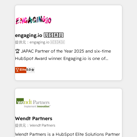
alignment 🛡️ Compliance & Data Considerations:
dados e automatizar operações. O objetivo é
HIPAA-aware; CASL-compliant; GDPR-ready
transformar a HubSpot em um verdadeiro sistema
implementations where required 💡 Why 500+
operacional de receita conectando equipes
Clients Choose Us: Elite Partner; technical, fast, and
tecnologia e dados em uma operação integrada.
built to scale.
Também somos distribuidores oficiais da HubSpot
engaging.io 🇺🇸🇦🇺
e de mais de 150 softwares globais permitindo
提供元：engaging.io 🇺🇸🇦🇺
contratar e pagar a HubSpot em reais com nota
🏆 JAPAC Partner of the Year 2025 and six-time
fiscal no Brasil e gerar economia de até 50% na
HubSpot Award winner. Engaging.io is one of
contratação de softwares internacionais.
HubSpot’s most experienced Agency Partners
Elite
5.0
Oferecemos ainda agentes de IA especializados em
globally, delivering complex HubSpot
HubSpot que automatizam tarefas executam rotinas
implementations for 16+ years. With 700+ projects
no CRM e mantêm os dados organizados, como um
completed across APAC and North America, we help
especialista operando a plataforma 24/7. Hoje 300+
mid-market and enterprise organisations with CRM
empresas em 13 países utilizam a Nexforce. Somos
migrations, custom integrations, data architecture,
a maior parceira da HubSpot na América Latina e
automation, and portal builds. We specialise in
líder no ranking global de sucesso do cliente da
Salesforce, Microsoft Dynamics, and legacy CRM
Wendt Partners
HubSpot.
migrations; custom integrations with platforms
提供元：Wendt Partners
including Ticketmaster, Ticketek, SevenRooms,
Wendt Partners is a HubSpot Elite Solutions Partner