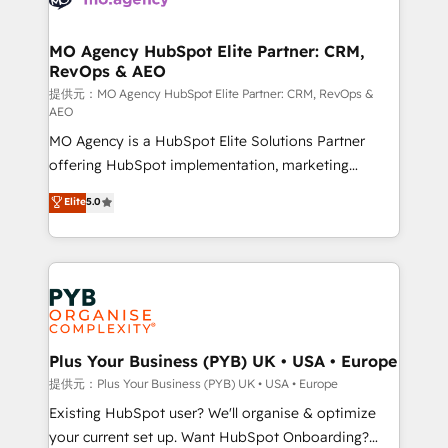
services are offered in both English & French.
processes and skilfully bring your revenue
infrastructure to life. Our collaborative approach
MO Agency HubSpot Elite Partner: CRM,
RevOps & AEO
keeps you in control whilst we plan and support the
route to your revenue goals. We have successfully
提供元：MO Agency HubSpot Elite Partner: CRM, RevOps &
AEO
supported over 500 organisations with HubSpot
MO Agency is a HubSpot Elite Solutions Partner
implementation, optimisation, training, and
offering HubSpot implementation, marketing
adoption assurance. Our tried and tested Roadmap
automation, CRM and RevOps consulting, data
methodology will ensure that you receive the best
Elite
5.0
architecture, sales enablement, lifecycle automation,
deployment experience possible. Whether you are
lead scoring and revenue reporting. HubSpot,
new to HubSpot or seeking to turn around a poor
Salesforce and integrated enterprise stacks. Digital
install, our team have the change management
Marketing, Answer Engine Optimisation, and
expertise to deliver the solutions you need.
Generative Engine Optimisation (AI Search),
HubSpot Content Hub, WordPress development,
B2B SEO, paid media, and content. We work with
Plus Your Business (PYB) UK • USA • Europe
enterprise and growth-led companies across
提供元：Plus Your Business (PYB) UK • USA • Europe
technology, professional services, financial services
Existing HubSpot user? We'll organise & optimize
and industrial sectors. Offices in Johannesburg, Cape
your current set up. Want HubSpot Onboarding?