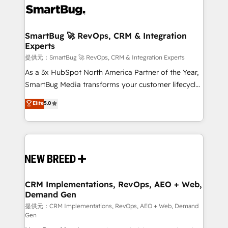
革を、構想から実装・定着までPMOとして主導。「設
stalling growth. Fix your ICP, Math, and Story to stop
定の代行ではなく、設計の責任」を引き受け、部門横断
"accelerating a mess." ⚙️ Elite Engineering & AI
の統合・浸透・変革管理を実行します。 ▸ CMS戦略設
Scalable Architecture: Zero-technical-debt setup
SmartBug 🚀 RevOps, CRM & Integration
計・構築：リード獲得・CVR・SEOを前提にした情報設
Experts
across all Hubs, validated by our 7 HubSpot
計・導線設計・テンプレート設計をContent Hubで一体
Accreditations. AI-Powered RevOps: Breeze AI,
提供元：SmartBug 🚀 RevOps, CRM & Integration Experts
提供。 ▸ 既存CRM・MAからの移行支援：Salesforce・
custom AI agents, and high-integrity migrations for
As a 3x HubSpot North America Partner of the Year,
Marketo・Pardot等からの移行、カスタム設計、履歴
total reporting clarity. Security & Compliance: SOC 2
SmartBug Media transforms your customer lifecycle
データ移行と活用設計まで。 ▸ AEO対応：ChatGPT・
Type II and HIPAA attested for enterprise-grade data
into a revenue engine. Our unified ecosystem
Elite
5.0
Perplexity等のAI検索からの流入・引用を前提にコンテ
security. 🏆 Why Bluleadz? GTM OS Partner | 16+
includes specialized divisions Globalia (AI &
ンツとサイト構造を最適化。 🏆 なぜ100incを選ぶの
Years Experience | 1,000+ Five-Star Reviews
Software) and Point Success Media (Paid Media),
か？ ✓ HubSpot Eliteパートナー認定 ✓ HubSpotアワ
making this the official home for all three brands. 🔄
ード受賞・HUGリーダー ✓ ISO27001:2022 /
Implementation & Integration - Seamless migrations
ISO9001:2015 取得 ✓ 400社以上の導入実績 ✓
and system integrations powered by Globalia’s
HubSpot大百科 出版 CRM・AI活用に関するご相談、現
technical development team. - 19 HubSpot-certified
状整理の壁打ちなど、構想段階からお気軽にお問い合わ
trainers to drive platform adoption. 📈 Revenue
CRM Implementations, RevOps, AEO + Web,
せください。
Demand Gen
Generation - Full-funnel marketing and high-
performance advertising via Point Success Media. -
提供元：CRM Implementations, RevOps, AEO + Web, Demand
Gen
Expert deployment of Breeze AI and custom agents