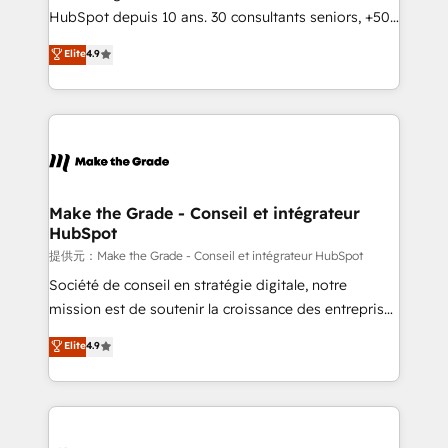
South Africa. Certified compliant with ISO/IEC
HubSpot depuis 10 ans. 30 consultants seniors, +500
27001:2022 and ISO 9001:2015 across all seven
clients, un ROI mesurable. Notre mission : faire de
Elite
4.9
international offices and 175+ employees.
HubSpot un vrai levier de performance pour votre
organisation. Cela passe par la compréhension de
vos processus, la fiabilisation de vos données et
l'alignement de vos équipes — avant même d'ouvrir
la plateforme. Nos domaines d'intervention : -
Intégration & paramétrage HubSpot - Migration CRM
& reprise de données - Stratégie RevOps &
Make the Grade - Conseil et intégrateur
HubSpot
alignement Marketing / Sales - Data, reporting &
tableaux de bord - Onboarding, audit &
提供元：Make the Grade - Conseil et intégrateur HubSpot
optimisation - Intégrations métiers (ERP, téléphonie,
Société de conseil en stratégie digitale, notre
e-commerce) - Formation & accompagnement au
mission est de soutenir la croissance des entreprises
changement Nous intervenons auprès des PME, ETI
B2B à travers l’acquisition de nouveaux clients,
Elite
4.9
et grandes entreprises en France et à l'international,
l'intégration CRM et le développement des revenus
dans des secteurs variés : SaaS, immobilier,
auprès de vos comptes existants. En France et à
industrie, éducation, banque & assurance, transport
l'international, nous travaillons avec des ETI
& logistique.
ambitieuses, des grands groupes voulant aller au-