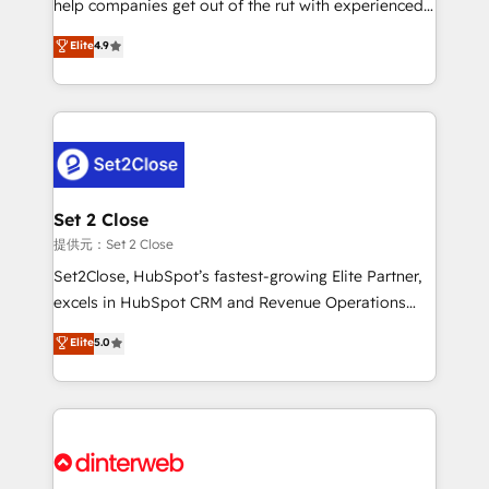
help companies get out of the rut with experienced,
partners who will embed ourselves into your
process-oriented teams implementing HubSpot
business, processes and systems 🏢 We specialise in
Elite
4.9
Marketing, Sales, Service, CMS and Operations Hub,
working with mid-market and enterprise
so selling and actually engaging with your customers
organisations, global organisations and those with
feels easy and pain-free. We are a top ranked
complex use cases 🏆 CRM Implementation,
HubSpot Elite Partner, winner of Rookie of the Year
Platform Enablement, Custom Integration and
and Customer First Awards, 4.9/5 rating in HubSpot
Onboarding Accredited 🔐 ISO27001 & ISO9001
Reviews and 4.9/5 rating in Clutch Reviews. Digifianz
Certified
helps the following industries: logistics & 3PL, home
Set 2 Close
improvement & construction, branding and
提供元：Set 2 Close
commercialization, real estate, health, education,
Set2Close, HubSpot’s fastest-growing Elite Partner,
SaaS, Software Dev & IT and consulting, make the
excels in HubSpot CRM and Revenue Operations
most out of their HubSpot experience operating in
(RevOps) services to boost B2B sales and growth.
Elite
5.0
the United States, EU, UAE, Mexico and Latin
As a top HubSpot Elite Partner, we specialize in
America. From casual user to super fan: make
custom HubSpot CRM solutions. Our experts design,
HubSpot an experience you LOVE!
implement, and optimize systems to enhance user
experience, functionality, and adoption across sales,
marketing, and service teams. From setup to
refinement, we streamline workflows, improve lead