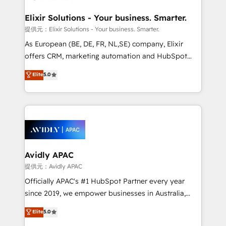
mission is empowering others to realize their
standards.
greatness, which is achieved through creating
Elixir Solutions - Your business. Smarter.
absolute clarity, derived from a well-defined
提供元：Elixir Solutions - Your business. Smarter.
strategy, executed well, and reported on with clear
As European (BE, DE, FR, NL,SE) company, Elixir
results. The culture is driven by core values; Joy, Grit,
offers CRM, marketing automation and HubSpot
Accountability, Curiosity, Authenticity, Growth
integration products and services to mid-market
Elite
5.0
Mindedness, and Clarity. We are driven to win for the
and enterprise customers. We ensure that your sales,
collective good of the company and its clientele, and
service and marketing department operates in the
dedicated to breaking the mold from the agency of
most effective way, while at the same time
the past into the consultancy of the future. Great
leveraging your commercial data for a fully
things are happening.
integrated buyers journey. Elixir is located in
Brussels, Munich, Cologne "Köln", Paris, Amsterdam
and Stockholm Elixir is a first mover and leader
Avidly APAC
when it comes to HubSpot sales and service
提供元：Avidly APAC
implementations, highly renowned for our business
Officially APAC's #1 HubSpot Partner every year
acumen, process (re-)design experience and a
since 2019, we empower businesses in Australia,
massive amount of success stories in this area. We
New Zealand, and globally to realise their full
Elite
5.0
integrate HubSpot with complex solutions like SAP,
potential through enterprise HubSpot CRM
MicroSoft, custom solutions,... Our company also has