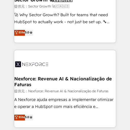
primeras semanas — no meses. 🤝 No entregamos
提供元：Sector Growth 🚀🇨🇦🇺🇸
proyectos y nos vamos. Nos quedamos como
🚀 Why Sector Growth? Built for teams that need
socios estratégicos, ayudando a sostener y escalar
HubSpot to actually work - not just be set up. 🔧
lo que construimos juntos. Porque crecer sin orden
HubSpot Experts: Onboarding, migrations,
Elite
5.0
no es crecer — es solo moverse rápido. 🌎
automation, and training built for adoption. ⚡ Highly
Operamos en Colombia, Perú, México, Ecuador,
Technical Execution: ERP, EMR and Custom
Chile, Panamá, Bolivia, Argentina y República
Integrations; complex builds delivered in weeks, not
Dominicana — con experiencia real en educación,
months. 🤖 AI Consulting & Agents: AI-powered
retail, salud, banca, bienes raíces, construcción y
workflows; automation agents; process optimization
B2B.
inside HubSpot. 🏆 Industry Experience: 🏥
Healthcare: HIPAA implementations; secure data
Nexforce: Revenue AI & Nacionalização de
Faturas
workflows 💼 Financial Services: compliant
workflows; audit-ready reporting ⚖️ Legal: client
提供元：Nexforce: Revenue AI & Nacionalização de Faturas
intake; pipeline and document workflows 🛒 E-
A Nexforce ajuda empresas a implementar otimizar
Commerce: Shopify, WooCommerce; lifecycle and
e operar a HubSpot com mais eficiência e
revenue automation 🏢 Real Estate: deal pipelines;
previsibilidade de receita. Combinamos Revenue
Elite
5.0
portfolio and lifecycle management 🏭
Operations (RevOps) e Inteligência Artificial para
Manufacturing: ERP integrations; operational
estruturar processos integrar sistemas organizar