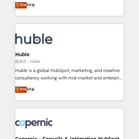
master it. As the creators of the Endless Customers
Elite
5.0
the rare Advanced "Custom Integrations"
System™ (the next evolution of They Ask, You
Accreditation, securely sync data across... 🔄 any
Answer), we’re the only HubSpot partner built
apps, in any direction. Stuck on your old CRM..?
entirely around coaching and training. That means
Migrate | seamlessly off your old CRM onto a clean
we don’t do the work for you; we help you build the
new HubSpot portal with Advanced Website and
skills, processes, and internal team you need to
CRM Migrations using our in-house "HubScrub" Tool.
attract the right buyers, close deals faster, and grow
without outside dependencies. You’ll learn how to: •
Huble
Set up, audit, and organize your HubSpot portal •
提供元：Huble
Get your sales team fully using HubSpot • Track
Huble is a global HubSpot, marketing, and creative
pipeline and revenue across the entire buyer journey
consultancy working with mid-market and enterprise
• Build an in-house marketing team that drives
businesses. We go beyond implementation, shaping
Elite
4.9
growth • Create content and videos that attract
the strategy, processes, and teams that turn
buyers • Use AI to scale smarter Our coaching-led
HubSpot into a genuine growth engine. Named
approach works best for companies that are done
HubSpot's Global Partner of the Year in 2024,
with outsourcing and ready to build something that
consistently ranked among their top 5 partners
lasts. So if you're ready to become the most trusted
worldwide, and with over 15 years in the ecosystem,
voice in your market, let’s talk.
Huble has built a track record that speaks for itself.
One company, one operating model, delivering
Copernic - Conseils & intégration HubSpot