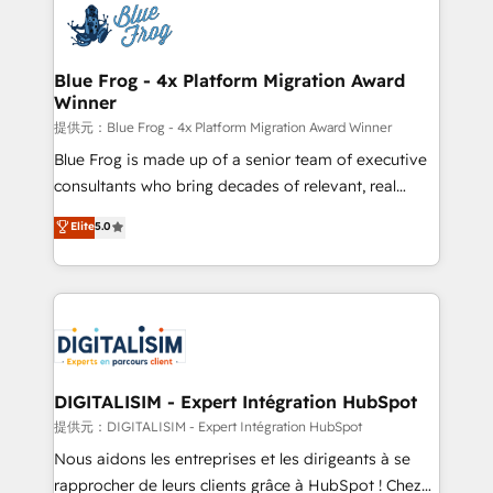
team of 25+ experts Contact us today to help you
Implementation partner, we provide expertise to
get more from your investment in HubSpot.
drive your business forward. Since 2015 we are fully
www.bbdboom.com
dedicated to HubSpot and with an experienced
Blue Frog - 4x Platform Migration Award
Winner
team (50+), we work with reputable companies in
B2B sectors such as manufacturing, SaaS and
提供元：Blue Frog - 4x Platform Migration Award Winner
business services. We prepare a customized
Blue Frog is made up of a senior team of executive
business case that demonstrates the value and
consultants who bring decades of relevant, real
impact of your digital transformation, including a
world experience to our client engagements. "Blue
Elite
5.0
detailed financial rationale with a focus on ROI and
Frog is a top, trusted partner in HubSpot's
TCO. As a trusted extension of your team, we
ecosystem for a reason. Their team brings over a
believe in the power of partnership. Together, we
decade of experience to the table, along with deep
embark on a transformational journey that sets your
knowledge of the HubSpot platform and strategies
business up for long-term success. Unlock your
for driving growth. They are committed to helping
business. If not now, when?
our customers grow and finding solutions that fit
their unique business needs. We are thrilled to have
DIGITALISIM - Expert Intégration HubSpot
Blue Frog in the HubSpot ecosystem leading the
提供元：DIGITALISIM - Expert Intégration HubSpot
way for customers!" - Yamini Rangan, CEO of
Nous aidons les entreprises et les dirigeants à se
HubSpot “Our experience with the team at Blue Frog
rapprocher de leurs clients grâce à HubSpot ! Chez