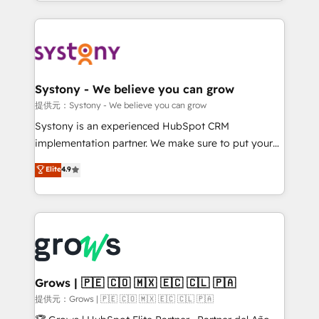
HubSpot—we teach your team to own it, then stay
to help you keep winning. What We Do ⚙️ CRM
Implementations across Marketing, Sales, Service,
Data & Content 📈 Sales & Marketing Alignment +
Revenue Team Enablement 🤖 Breeze AI & Custom
Agent Creation 🔄 Custom Integrations & Data
Systony - We believe you can grow
Migration Why 1406 We become part of your team.
提供元：Systony - We believe you can grow
Your team learns while we build. We fix what others
Systony is an experienced HubSpot CRM
broke. Built for mid-market reality—practical
implementation partner. We make sure to put your
solutions that work with your actual headcount and
organization's needs and goals first and think along
Elite
4.9
constraints. By the Numbers 🏆 Top 1% of all
with your organization. We are only satisfied once
HubSpot partners 🔄 Top 5% globally in client
you are too. Why Systony? - 20+ years of
retention 📅 8+ years of consistent results since 2017
experience with CRM, Marketing, Sales & Service
Who We Serve Revenue teams, marketing leaders,
implementations - 500+ successful onboardings -
and sales ops at mid-market companies ready to
Own back-end developers - Complex data
move beyond spreadsheets into unified systems
migrations (e.g. Salesforce, MS Dynamics, Perfect
that drive real business results.
View, SuperOffice) - Custom integrations (e.g. MS
Grows | 🇵🇪 🇨🇴 🇲🇽 🇪🇨 🇨🇱 🇵🇦
Business Central, Navision, AX, SAP, Exact, AFAS) We
提供元：Grows | 🇵🇪 🇨🇴 🇲🇽 🇪🇨 🇨🇱 🇵🇦
focus on growing B2B companies in the SME sector