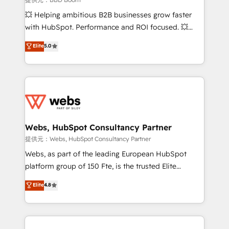
pipeline growth programs • Sales enablement tools
💥 Helping ambitious B2B businesses grow faster
and CRM optimization • Retention strategies with
with HubSpot. Performance and ROI focused. 💥
customer journey mapping 🏅 Elite-Level HubSpot
BBD Boom is the HubSpot partner that can help you
Elite
5.0
Execution • 750+ onboardings and 2,000+
to HubSpot Better. We work with your teams to
implementations • Deep expertise across marketing,
solve all your HubSpot challenges and improve user
sales, and service hubs • Built-in flexibility for
adoption, sales process and marketing results.
startups to global brands
Services 📚 Onboarding your team to HubSpot for
the first time 🔧 Designing and optimising your
HubSpot set-up for better results 🌐 Website design
and build using HubSpot 🔌 Integrating HubSpot
Webs, HubSpot Consultancy Partner
with other systems 🎓 Training your teams to be
提供元：Webs, HubSpot Consultancy Partner
HubSpot pros 📊 Lead generation services using
Webs, as part of the leading European HubSpot
HubSpot Why us? - SIX HubSpot Accreditations -
platform group of 150 Fte, is the trusted Elite
awarded by HubSpot after a rigorous process for
HubSpot CRM Partner offering you a roadmap on
Elite
4.8
CRM, Solutions Architecture, Onboarding , Data
maximizing EBITDA and achieving Commercial
Migration, Custom Integration & Platform
Excellence. With our targeted processes, we
Enablement -Onboarded over 500 businesses to
strengthen your digital transformation and minimize
HubSpot -Top 1% of partners worldwide -In-house
costs. As HubSpot's Advanced Accredited CRM