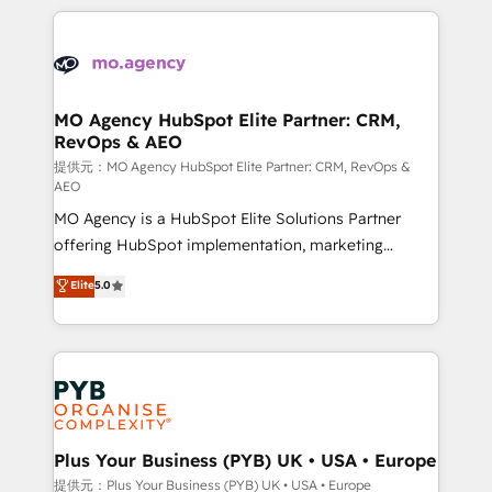
certifications, we are part of the most certified
extensive HubSpot, sales, marketing, service and
Canadian agencies, and we both hold Onboarding
integrations expertise to lead your team on their
Accreditations. Based in Canada (coast to coast), our
HubSpot journey, design and implement your
services are offered in both English & French.
processes and skilfully bring your revenue
infrastructure to life. Our collaborative approach
MO Agency HubSpot Elite Partner: CRM,
RevOps & AEO
keeps you in control whilst we plan and support the
route to your revenue goals. We have successfully
提供元：MO Agency HubSpot Elite Partner: CRM, RevOps &
AEO
supported over 500 organisations with HubSpot
MO Agency is a HubSpot Elite Solutions Partner
implementation, optimisation, training, and
offering HubSpot implementation, marketing
adoption assurance. Our tried and tested Roadmap
automation, CRM and RevOps consulting, data
methodology will ensure that you receive the best
Elite
5.0
architecture, sales enablement, lifecycle automation,
deployment experience possible. Whether you are
lead scoring and revenue reporting. HubSpot,
new to HubSpot or seeking to turn around a poor
Salesforce and integrated enterprise stacks. Digital
install, our team have the change management
Marketing, Answer Engine Optimisation, and
expertise to deliver the solutions you need.
Generative Engine Optimisation (AI Search),
HubSpot Content Hub, WordPress development,
B2B SEO, paid media, and content. We work with
Plus Your Business (PYB) UK • USA • Europe
enterprise and growth-led companies across
提供元：Plus Your Business (PYB) UK • USA • Europe