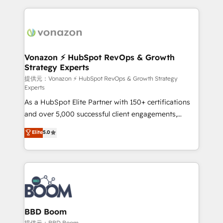
industrie, éducation, banque & assurance, transport
l'international, nous travaillons avec des ETI
& logistique.
ambitieuses, des grands groupes voulant aller au-
delà d’une simple transformation digitale et des
startups florissantes. Nos 3 grandes expertises sont :
➤ L’intégration de CRM et de méthodologie RevOps
Vonazon ⚡ HubSpot RevOps & Growth
Strategy Experts
pour aligner les équipes marketing, commerciales et
support client (data migration, synchronisation API,
提供元：Vonazon ⚡ HubSpot RevOps & Growth Strategy
Experts
audit et maintenance) ➤ La création de sites internet
As a HubSpot Elite Partner with 150+ certifications
de conversion qui transforment les visiteurs en
and over 5,000 successful client engagements,
opportunités d'affaires ➤ La mise en place de
Vonazon turns marketing complexity into
stratégies d'acquisition marketing (SEO, SEA,
Elite
5.0
measurable, scalable growth. From onboarding to
inbound, automatisation marketing, ABM, IA,
enterprise-grade campaigns, our in-house team
emailing) Informations clés : - 10 ans d'expérience -
builds scalable strategies that drive long-term
100+ intégrations CRM HubSpot réussies - 40
revenue. ⚙️ HubSpot Integration & Optimization •
experts conseil - 150 certifications HubSpot
Seamless CRM, CMS, and automation setup •
cumulées
Complex platform migrations and data cleanups •
Custom APIs and third-party integrations 📈 End-to-
BBD Boom
End Revenue Acceleration • Lifecycle marketing and
提供元：BBD Boom