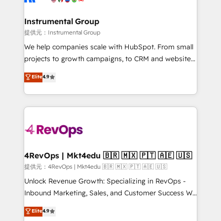
explore whether S2 is the partner you’ve been
🤝HubSpot Premier Integration partner 🤝Google
looking for...and get your next big initiative moving!
Premier Partner 2023 🌟5 HubSpot Accreditations 🌟
Instrumental Group
Won HubSpot Theme Challenge 2021 🌟INBOUND’19
提供元：Instrumental Group
HubSpot Rising Star Why us? Harnessing the full
We help companies scale with HubSpot. From small
potential of the powerful HubSpot CRM. ✔️A team of
projects to growth campaigns, to CRM and websites.
HubSpot experts backed by over 10+ years of
Hire an agency that's experienced in every inch of
Elite
4.9
HubSpot experience ✔️Flexible pricing models —
HubSpot and willing to work hand-in-hand with your
Hourly-fee (assigned one Dedicated HubSpot
team to simplify the complex and build a better
Admin); Monthly-fee (HubSpot Admin + Project
experience for your team and customers.
Manager); and Fixed Project Cost (as per
requirement). ✔️Helped over 25,000+ customers so
far with our HubSpot solutions. ✔️Bespoke apps &
on-demand bundle services. Connect with us today!
4RevOps | Mkt4edu 🇧🇷 🇲🇽 🇵🇹 🇦🇪 🇺🇸
提供元：4RevOps | Mkt4edu 🇧🇷 🇲🇽 🇵🇹 🇦🇪 🇺🇸
Unlock Revenue Growth: Specializing in RevOps -
Inbound Marketing, Sales, and Customer Success We
specialize in driving revenue growth for companies
Elite
4.9
across industries through tailored marketing, sales,