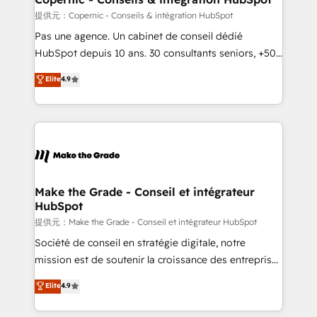
across offices and consulting teams in the UK, USA,
提供元：Copernic - Conseils & intégration HubSpot
Canada, Germany, France, Belgium, Singapore, and
Pas une agence. Un cabinet de conseil dédié
South Africa. Certified compliant with ISO/IEC
HubSpot depuis 10 ans. 30 consultants seniors, +500
27001:2022 and ISO 9001:2015 across all seven
clients, un ROI mesurable. Notre mission : faire de
Elite
4.9
international offices and 175+ employees.
HubSpot un vrai levier de performance pour votre
organisation. Cela passe par la compréhension de
vos processus, la fiabilisation de vos données et
l'alignement de vos équipes — avant même d'ouvrir
la plateforme. Nos domaines d'intervention : -
Intégration & paramétrage HubSpot - Migration CRM
& reprise de données - Stratégie RevOps &
Make the Grade - Conseil et intégrateur
HubSpot
alignement Marketing / Sales - Data, reporting &
tableaux de bord - Onboarding, audit &
提供元：Make the Grade - Conseil et intégrateur HubSpot
optimisation - Intégrations métiers (ERP, téléphonie,
Société de conseil en stratégie digitale, notre
e-commerce) - Formation & accompagnement au
mission est de soutenir la croissance des entreprises
changement Nous intervenons auprès des PME, ETI
B2B à travers l’acquisition de nouveaux clients,
Elite
4.9
et grandes entreprises en France et à l'international,
l'intégration CRM et le développement des revenus
dans des secteurs variés : SaaS, immobilier,
auprès de vos comptes existants. En France et à