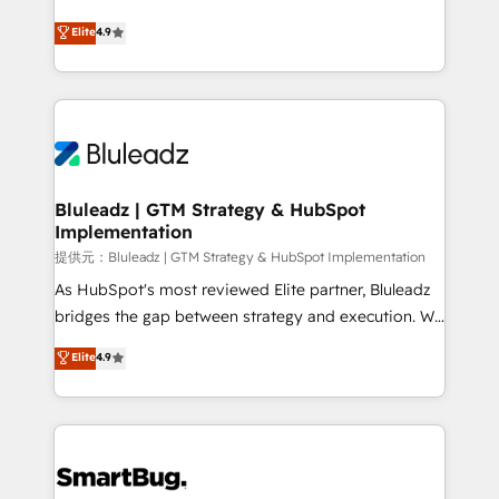
integrity. ➤ Implementation: Configure HubSpot to
ティブ・エージェンシーとして、HubSpot Eliteの実装
Elite
4.9
run your revenue process. Sales, marketing, and
力で顧客フロント業務を再設計します。 💡 100inc は何
service wired together. ➤ AI and Integrations: Layer
をする会社か？ HubSpotを共通基盤に、AIエージェン
Breeze AI, custom agents, and APIs to remove
トを組み込んだ顧客フロント業務（マーケティング・営
manual work. ➤ Ongoing Management: Monthly
業・CS）を組織全体で設計・実装する日本のAIネイテ
tune-ups, feature rollouts, adoption coaching. Buying
ィブ・エージェンシーです。事業部・グループ会社・部
HubSpot, switching to it, or reviving a stale portal?
門が分立する組織で、データと業務プロセスのサイロ化
We are built for the work.
を、CRMを軸とした全社共通基盤に再構築します。意
Bluleadz | GTM Strategy & HubSpot
Implementation
思決定者・PMO・現場担当者に並走します。 1️⃣
HubSpot導入・活用支援 顧客データの一元化から、
提供元：Bluleadz | GTM Strategy & HubSpot Implementation
GTMの見える化・自動化まで。全Hub統合運用、デー
As HubSpot's most reviewed Elite partner, Bluleadz
タ品質設計、グループ横断のCRM統合に対応します。
bridges the gap between strategy and execution. We
2️⃣ AIエージェント組織構築 営業・マーケティング業務
don't just "set up tools" — we install the GTM
Elite
4.9
の一部をAIが自律実行する組織への移行を設計・実装。
Operating System (GTM OS) to align your leadership
Breeze・Claude等をHubSpotと連携させ、役割定義・
and engineer a portal that drives predictable
運用ルール・成果指標まで含めて設計します。 3️⃣ 全社
revenue velocity. 🚀 GTM Strategy & Alignment
DX × AI推進のPMO伴走支援 複数部門をまたぐDX×AI変
Workshops & Sprints: Identify "Valleys of Death"
革を、構想から実装・定着までPMOとして主導。「設
stalling growth. Fix your ICP, Math, and Story to stop