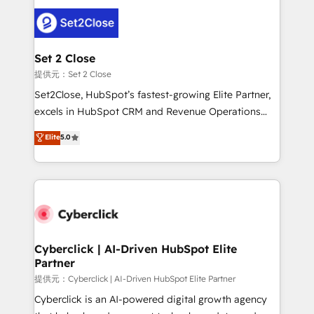
toma de 1 a 3 semanas por caso, abordamos varios
en paralelo cuando tiene sentido, y siempre
confirmamos resultados antes de seguir avanzando.
Empiezas a ver resultados antes de que termine el
Set 2 Close
mes. 🏆 HubSpot Partner of the Year 2022, máximo
提供元：Set 2 Close
reconocimiento del ecosistema. Elite Solutions
Set2Close, HubSpot’s fastest-growing Elite Partner,
Partner, el nivel más alto. +700 clientes
excels in HubSpot CRM and Revenue Operations
implementados en LATAM, Marcas como Hyatt,
(RevOps) services to boost B2B sales and growth.
Elite
5.0
Hospital ABC, Hogares Unión, Yves Rocher,
As a top HubSpot Elite Partner, we specialize in
MacStore, Café Britt, Bella Piel, confiaron en
custom HubSpot CRM solutions. Our experts design,
nosotros para impulsar la eficiencia de sus procesos
implement, and optimize systems to enhance user
en HubSpot. No necesitas tener todas las
experience, functionality, and adoption across sales,
respuestas para empezar. Te ayudamos a identificar
marketing, and service teams. From setup to
el primer caso de uso que más impacto te dará.
refinement, we streamline workflows, improve lead
Solo continúas si ves valor real en los primeros 14
management, and speed up deal closures. With 500+
Cyberclick | AI-Driven HubSpot Elite
días.
Partner
projects completed, our Agile approach ensures your
HubSpot CRM drives measurable results. Our
提供元：Cyberclick | AI-Driven HubSpot Elite Partner
RevOps services align your sales, marketing, and
Cyberclick is an AI-powered digital growth agency
customer success teams for peak performance. We