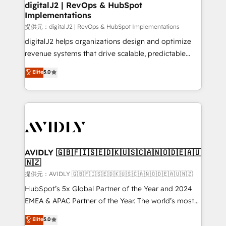
digitalJ2 | RevOps & HubSpot
Implementations
提供元：digitalJ2 | RevOps & HubSpot Implementations
digitalJ2 helps organizations design and optimize
revenue systems that drive scalable, predictable
growth. As a triple-accredited HubSpot Solutions
Elite
5.0
Partner, we specialize in both strategic RevOps
planning and hands-on technical execution - building
the operational foundation companies need to
thrive. Industries we specialize in: - Manufacturing -
Healthcare - Financial Services - Managed IT (MSP) -
Franchises - Professional Services - And more! How
we help: ✔️ Full HubSpot implementations and portal
AVIDLY 🇬🇧🇫🇮🇸🇪🇩🇰🇺🇸🇨🇦🇳🇴🇩🇪🇦🇺
🇳🇿
optimization ✔️ Data migrations, CRM architecture,
and reporting foundations ✔️ Custom integrations
提供元：AVIDLY 🇬🇧🇫🇮🇸🇪🇩🇰🇺🇸🇨🇦🇳🇴🇩🇪🇦🇺🇳🇿
and workflow automation ✔️ User adoption
HubSpot’s 5x Global Partner of the Year and 2024
programs, training, and enablement Through project-
EMEA & APAC Partner of the Year. The world’s most
based engagements and ongoing RevOps
experienced and fully accredited HubSpot Solutions
Elite
5.0
partnerships, we guide organizations through the
Partner. 🚀 With 2,750+ HubSpot projects delivered