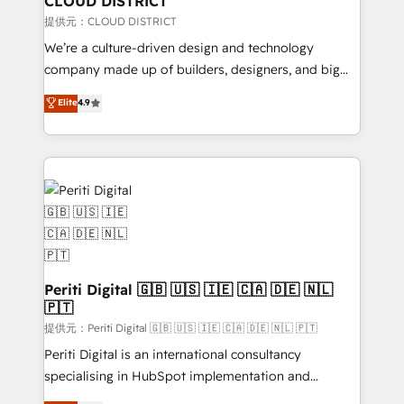
CLOUD DISTRICT
creativity. Our multicultural team works in Spanish,
提供元：CLOUD DISTRICT
Portuguese, and English to design scalable strategies
We’re a culture-driven design and technology
that drive measurable growth. 🌎 Highlights: • 10+
company made up of builders, designers, and big
years as a HubSpot partner. • 2023 Impact Awards:
thinkers. We blend strategy, design, and
Elite
4.9
Platform Migration Excellence. • Top 3 Partner of the
development—always fueled by curiosity—to turn
Year LATAM 2022, 2023, 2024, 2025. • Partner of the
ideas, opportunities, and challenges into meaningful
Year 2024. • Organizer of Aliados.ai (AI, marketing &
experiences. To us, technology is more than just
tech global congress). 👉 Ready to scale your
code; it’s about creating things that are useful, cool,
business with HubSpot? Let Cebra’s experts help
and—most importantly—simple. That’s why we lean
you grow faster, smarter, and with impact.
into bold ideas and shape them into thoughtful
products and strategies that actually make a
difference.
Periti Digital 🇬🇧 🇺🇸 🇮🇪 🇨🇦 🇩🇪 🇳🇱
🇵🇹
提供元：Periti Digital 🇬🇧 🇺🇸 🇮🇪 🇨🇦 🇩🇪 🇳🇱 🇵🇹
Periti Digital is an international consultancy
specialising in HubSpot implementation and
Antropic's Claude business transformation, with