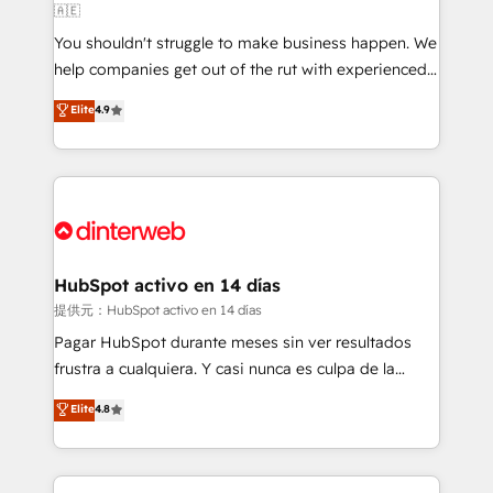
🇦🇪
agencies ⚙️ The strongest technical ability and
You shouldn't struggle to make business happen. We
integration capabilities 💼 Consultative, long-term
help companies get out of the rut with experienced,
partners who will embed ourselves into your
process-oriented teams implementing HubSpot
business, processes and systems 🏢 We specialise in
Elite
4.9
Marketing, Sales, Service, CMS and Operations Hub,
working with mid-market and enterprise
so selling and actually engaging with your customers
organisations, global organisations and those with
feels easy and pain-free. We are a top ranked
complex use cases 🏆 CRM Implementation,
HubSpot Elite Partner, winner of Rookie of the Year
Platform Enablement, Custom Integration and
and Customer First Awards, 4.9/5 rating in HubSpot
Onboarding Accredited 🔐 ISO27001 & ISO9001
Reviews and 4.9/5 rating in Clutch Reviews. Digifianz
Certified
helps the following industries: logistics & 3PL, home
HubSpot activo en 14 días
improvement & construction, branding and
提供元：HubSpot activo en 14 días
commercialization, real estate, health, education,
Pagar HubSpot durante meses sin ver resultados
SaaS, Software Dev & IT and consulting, make the
frustra a cualquiera. Y casi nunca es culpa de la
most out of their HubSpot experience operating in
herramienta: es del enfoque con el que se
Elite
4.8
the United States, EU, UAE, Mexico and Latin
implementó. Trabajamos con un catálogo de +80
America. From casual user to super fan: make
casos de uso: cada uno resuelve un problema
HubSpot an experience you LOVE!
concreto de tu operación en HubSpot. La entrega