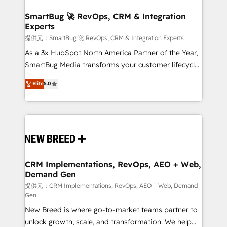
定の代行ではなく、設計の責任」を引き受け、部門横断
"accelerating a mess." ⚙️ Elite Engineering & AI
の統合・浸透・変革管理を実行します。 ▸ CMS戦略設
Scalable Architecture: Zero-technical-debt setup
SmartBug 🚀 RevOps, CRM & Integration
計・構築：リード獲得・CVR・SEOを前提にした情報設
Experts
across all Hubs, validated by our 7 HubSpot
計・導線設計・テンプレート設計をContent Hubで一体
Accreditations. AI-Powered RevOps: Breeze AI,
提供元：SmartBug 🚀 RevOps, CRM & Integration Experts
提供。 ▸ 既存CRM・MAからの移行支援：Salesforce・
custom AI agents, and high-integrity migrations for
As a 3x HubSpot North America Partner of the Year,
Marketo・Pardot等からの移行、カスタム設計、履歴
total reporting clarity. Security & Compliance: SOC 2
SmartBug Media transforms your customer lifecycle
データ移行と活用設計まで。 ▸ AEO対応：ChatGPT・
Type I and HIPAA attested for enterprise-grade data
into a revenue engine. Our unified ecosystem
Elite
5.0
Perplexity等のAI検索からの流入・引用を前提にコンテ
security. 🏆 Why Bluleadz? GTM OS Partner | 16+
includes specialized divisions Globalia (AI &
ンツとサイト構造を最適化。 🏆 なぜ100incを選ぶの
Years Experience | 1,000+ Five-Star Reviews
Software) and Point Success Media (Paid Media),
か？ ✓ HubSpot Eliteパートナー認定 ✓ HubSpotアワ
making this the official home for all three brands. 🔄
ード受賞・HUGリーダー ✓ ISO27001:2022 /
Implementation & Integration - Seamless migrations
ISO9001:2015 取得 ✓ 400社以上の導入実績 ✓
and system integrations powered by Globalia’s
HubSpot大百科 出版 CRM・AI活用に関するご相談、現
technical development team. - 19 HubSpot-certified
状整理の壁打ちなど、構想段階からお気軽にお問い合わ
trainers to drive platform adoption. 📈 Revenue
CRM Implementations, RevOps, AEO + Web,
せください。
Demand Gen
Generation - Full-funnel marketing and high-
performance advertising via Point Success Media. -
提供元：CRM Implementations, RevOps, AEO + Web, Demand
Gen
Expert deployment of Breeze AI and custom agents
New Breed is where go-to-market teams partner to
to automate growth. 🏆 Elite Excellence - 8 platform
unlock growth, scale, and transformation. We help
accreditations and deep HIPAA-compliance