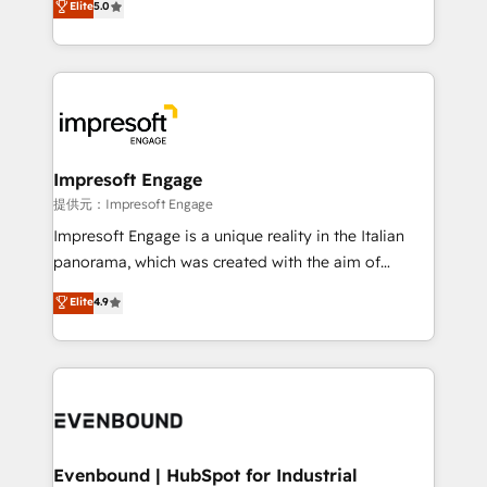
Elite
5.0
offices in Dublin, Munich, Rotterdam, Lisbon, and
New York. We help organisations unlock their full
revenue potential by deeply integrating core
business systems, ERP, e-commerce platforms, and
beyond, with HubSpot, and layering Anthropic's
Claude AI across the processes that matter most.
From automating complex workflows to surfacing
Impresoft Engage
insights buried in data, we build intelligent systems
提供元：Impresoft Engage
that think, connect, and scale. Our approach goes
Impresoft Engage is a unique reality in the Italian
beyond configuration. We embed ourselves in our
panorama, which was created with the aim of
clients' operations, understand how their business
putting Customer Experience at the center by
Elite
4.9
actually runs, and architect solutions that make
creating digital environments capable of integrating
technology work harder — so their people don't
people, processes and data. We offer the best
have to. 900+ customers worldwide have trusted
digital solutions on the market, ranging from CRM
Periti to turn their data into diamonds. 💎
processes and technologies to digital strategy, from
marketing automation to online and offline sales
processes through Customer Service Management,
allowing companies to optimize processes and meet
Evenbound | HubSpot for Industrial