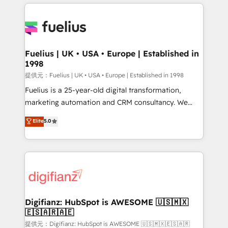
sure you can actually use it, build your website in
HubSpot or create an inbound marketing strategy
for you and execute it on HubSpot. We are on the
G-Cloud 14 CCS (Crown Commercial Service)
framework, meaning we've been accredited by
Fuelius | UK • USA • Europe | Established in
1998
HubSpot and vetted by the CCS, which means we
can support public sector companies as well the
提供元：Fuelius | UK • USA • Europe | Established in 1998
other ones listed in our profile. Our services: -
Fuelius is a 25-year-old digital transformation,
HubSpot implementation - HubSpot CMS website
marketing automation and CRM consultancy. We
build We can do lots of things. But everything we do
enable mid-market and enterprise clients to
Elite
5.0
is there for you to: - Grow revenue, and run your
maximise their return from digital and fuel their
business more efficiently - Build stronger
growth. We modernise platforms, streamline
relationships with customers - Make better
operations that are causing inefficiencies, improve
decisions with data - Find a new voice and reach
customer experiences, integrate systems, and
more people - Get the most out of your HubSpot
supercharge revenue operations Key services: • CRM
investment
Implementation • Systems Integration • Digital
Transformation / Web Development • RevOps &
Digifianz: HubSpot is AWESOME 🇺🇸🇲🇽
🇪🇸🇦🇷🇦🇪
Sales Consulting • Marketing Automation What
makes us different? 🚀 Top 0.5% of global HubSpot
提供元：Digifianz: HubSpot is AWESOME 🇺🇸🇲🇽🇪🇸🇦🇷