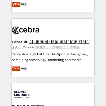
tailored apps, workflows, and configurations. We are
house team of certified CRM architects, experts,
Elite
5.0
SOC 2 Type II and ISO 27001 certified, reinforcing
developers, designers, and marketers handles all
our commitment to data security and compliance. At
aspects of your HubSpot. ✨ 400+ global clients ✨
OneMetric, we help revenue teams focus on the
100+ seamless migrations from 15+ different CRMs
OneMetric that matters most: revenue.
✨ 100,000+ hours in HubSpot projects, 75+ full Hub
implementations, and 5,000+ pages ✨ CS: Clients
generating 7-digit MRR from inbound campaigns ✨
CS: 245% organic growth & +751% new visitors for a
Cebra 🦓 🇨🇱🇧🇷🇲🇽🇪🇸🇺🇸🇨🇴🇵🇪🇵🇦
full-funnel HubSpot project ✨ CS: 415% conversion
提供元：Cebra 🦓 🇨🇱🇧🇷🇲🇽🇪🇸🇺🇸🇨🇴🇵🇪🇵🇦
boost with a new HubSpot site Recognized leaders:
Cebra 🦓 is a global Elite HubSpot partner group,
🏆 HubSpot Platform Migration Impact Award 🏆
combining technology, marketing and media
Clutch HubSpot Global Leader 🏆 Finalist: HubSpot
expertise across Latin America and Southern
Elite
5.0
Inbound Campaign of the Year 🏆 Gold AVA Digital
Europe, with teams across 7 countries. Born in Chile,
Award for Best Website 🌟 Accreditations: CRM
we combine local insight with international reach to
Implementation, HubSpot Content Experience, CRM
help businesses grow through technology, creativity,
Data Migration & Custom Integration
AI and strategy. For over 12 years, we’ve delivered
500+ HubSpot implementations, building end-to-
end solutions that integrate CRM, AI automation,
inbound and loop marketing, content, and digital