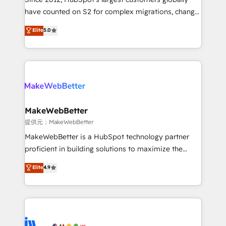
starting at $1,5k 💵 - Speed: Launch in 14 days ⚡ -
have counted on S2 for complex migrations, change
Global: 250 professionals across five continents 🌐 -
management, systems integration, and creative
Scale: Fastest tiering Elite HubSpot Partner 🪴 -
Elite
5.0
solutions that deliver measurable impact and
Sales Hub: More implementations than any other
transform brand experiences As one of the few full-
Partner 💻 - Migrations: We convert Salesforce
service creative agencies in the HubSpot
addicts to HubSpot evangelists 🧡 Don't hire a
ecosystem, we blend strategy, technology, & award-
marketing agency for an Ops problem. Don't hire a
winning design to build scalable, globally
technical agency for a growth problem. Hire a
regionalized HubSpot websites, integrated
partner built to solve both.
marketing campaigns, & RevOps frameworks that
MakeWebBetter
fuel long-term success We connect the entire
提供元：MakeWebBetter
customer lifecycle through seamless integrations,
MakeWebBetter is a HubSpot technology partner
ensure long-term adoption with change-
proficient in building solutions to maximize the
management programs, and align marketing, sales,
operational efficiency of HubSpot. The fastest-
Elite
4.9
and service to drive sustainable growth With 6 key
growing tech-enabler & facilitator, MakeWebBetter,
HubSpot accreditations and experience across
hands you the blend of HubSpot expertise &
hundreds of organizations in dozens of industries,
eminent solutions & integrations. Trust us to
there’s a good chance one of our globally integrated
streamline your HubSpot experience. 🚀HubSpot
teams has worked with clients just like you Let’s
Elite Partners with 10+ years of HubSpot experience