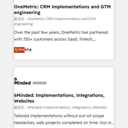
Reporting & Analytics · GTM Architecture · Sales &
OneMetric: CRM Implementations and GTM
engineering
Marketing Enablement If you’re ready to elevate
HubSpot from “just your CRM” to your growth
提供元：OneMetric: CRM Implementations and GTM
engineering
infrastructure—let’s talk.
Over the past few years, OneMetric has partnered
with 750+ customers across SaaS, fintech,
healthcare, real estate, and other industries. With
Elite
4.9
150+ HubSpot-certified experts, we deliver scalable
solutions to complex GTM and RevOps challenges.
Our Expertise 🔹 Onboarding & Implementation:
Accredited HubSpot Partner, ensuring smooth setup
tailored to your GTM motion. 🔹 Migrations:
Accredited HubSpot Partner, ensuring migration
from other CRMs to HubSpot without data loss or
6Minded: Implementations, Integrations,
Websites
downtime. 🔹 RevOps Strategy: Align teams,
processes, and data to drive revenue efficiency. 🔹
提供元：6Minded: Implementations, Integrations, Websites
Integrations: Connect HubSpot with your tech stack
Tailored implementations without out-of-scope
for better adoption. 🔹 Custom Solutions: Build
headaches, web projects completed on time. Our in-