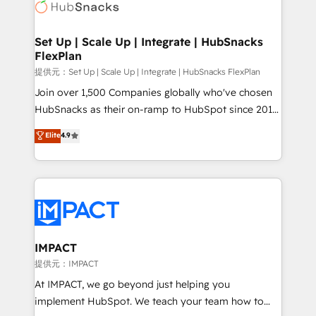
HubSpot development: websites, custom modules,
the difference — reach out to see how AI + HubSpot
integrations - Marketing & sales solutions: digital
can transform your business.
marketing, advertising, campaigns, content and
Set Up | Scale Up | Integrate | HubSnacks
FlexPlan
design We connect people, data and technology to
improve customer experiences. With our bright
提供元：Set Up | Scale Up | Integrate | HubSnacks FlexPlan
people, exciting ideas and can-do mentality, we
Join over 1,500 Companies globally who've chosen
ensure revenue growth on a daily basis. So tell us
HubSnacks as their on-ramp to HubSpot since 2014
your challenge; our passionate and growth driven
Simple pay-as-you-go plans that accelerate value...
Elite
4.9
team of 100+ experts is ready for you! Driving digital
1️⃣ Set Up | Onboarding New or Check-fixing existing
growth | www.brightdigital.com
HubSpot portals 2️⃣ Scale Up | 100% HubSpot Task
Execution... Global 24/7 ... All Experts 3️⃣ Integrate |
your entire Tech Stack with Custom Integrations
Slash months from your API Integration project... ⬅️
Click "Contact Business" ⬅️ to access 150+ Kickstart
Integration templates that put HubSpot in the center
IMPACT
of your tech stack, syncing... 🛍️ Shopify or
提供元：IMPACT
WooCommerce 💲 Stripe or Paypal 💰 Sage or
At IMPACT, we go beyond just helping you
Netsuite 🤖 Google or Microsoft ✍️ DocuSign or
implement HubSpot. We teach your team how to
PandaDoc 🌐 Avalara or Quaderno HubSnacks holds