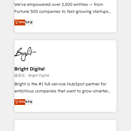
Marketing Enablement HubSpot Impact Award 🏆
We’ve empowered over 2,500 entities — from
2018 Website Design HubSpot Impact Award 🏆2017
Fortune 500 companies to fast-growing startups
Website Design HubSpot Impact Award 🏆2016
and nonprofits — to streamline operations, scale
Elite
5.0
Growth-Driven Design Agency of the Year 🏆2016
revenue, and unlock the full potential of HubSpot.
Sales Enablement HubSpot Impact Award 🏆2015
With deep technical and industry expertise, we fuse
Growth-Driven Design Agency of the Year 🏆2015
automation, integration, and AI innovation to deliver
Became the 5th Agency to reach Diamond 🏆2014
lasting impact. We specialize in: • Turnkey and end-
HubSpot COS Performance Award 🏆2014 HubSpot
to-end HubSpot implementations • Onboarding for
COS Design Award 🏆2013 HubSpot Marketplace
Sales, Service, Marketing & Content Hubs • AI voice
Provider of the Year 🏆2011 Became a HubSpot
and chat agents, predictive automation, and smart
Bright Digital
Partner 📆Founded in 1997
workflows • Salesforce + HubSpot integration •
提供元：Bright Digital
Website design and CMS development • ERP
Bright is the #1 full-service HubSpot partner for
integration: SAP, NetSuite, Microsoft Dynamics, … •
ambitious companies that want to grow smarter.
Data cleansing and CRM migration from any
From HubSpot onboarding, to training, from
Elite
4.9
platform • Client/member portals built on HubSpot •
developing a new website to lead generation and
CaterSuite for the catering industry • Custom and
digital marketing; we do it all (and with great
complex integrations: SAM.gov, GovWin,
results)! In short, our services include: - HubSpot
QuickBooks, PandaDoc, ClickUp, Shopify, Mapsly,
consultancy: onboarding, training, data migration -
WooCommerce, BuilderTrend, and more Experience