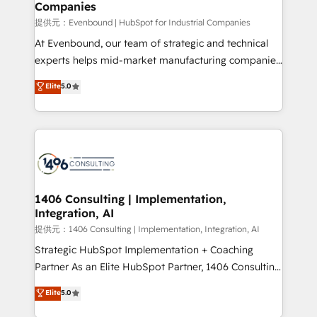
Companies
the needs of the customer. We are part of Impresoft
Group, a group of specialized and complementary
提供元：Evenbound | HubSpot for Industrial Companies
companies that divide their offer into 4
At Evenbound, our team of strategic and technical
Competence Centers: Smart Manufacturing,
experts helps mid-market manufacturing companies
Customer First, Enabling Technologies & Security.
achieve real growth. We specialize in delivering
Elite
5.0
The synergies generated by these integrations,
tailored solutions that drive results by leveraging
together with the combination of talents, skills,
HubSpot’s platform and data to fuel success.
solutions and services, have allowed the group to
Technical Solutions: - HubSpot Technical Consulting -
build an unrivaled offering portfolio on the market
HubSpot CRM Implementation - HubSpot
to accompany companies on their digital
Onboarding - Data Migration & Integrations -
transformation journey.
Technical Audit & Optimization Strategic Solutions: -
Revenue Operations - Inbound Marketing -
1406 Consulting | Implementation,
Integration, AI
Outbound Marketing - HubSpot CMS Website
Design & Development We empower our clients to
提供元：1406 Consulting | Implementation, Integration, AI
reach their full potential by providing transparent,
Strategic HubSpot Implementation + Coaching
relationship-driven support. With over 300 HubSpot
Partner As an Elite HubSpot Partner, 1406 Consulting
certifications and accreditations, we deliver both the
helps mid-market revenue teams transform how
Elite
5.0
technical know-how and strategic guidance you
they sell, market, and serve. We don't just build your
need to succeed.