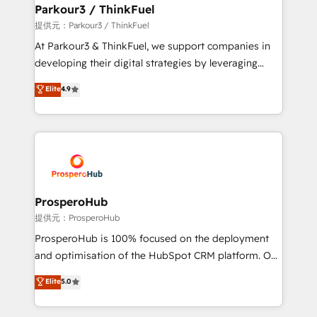
companies scale faster and smarter. 🔹 BOOMS:
Parkour3 / ThinkFuel
Demand generation for all your buyers With BOOMS,
提供元：Parkour3 / ThinkFuel
you invest in 100% of your buyers, accelerating your
At Parkour3 & ThinkFuel, we support companies in
growth and positioning yourself as an undisputed
developing their digital strategies by leveraging
leader. 🔹 BOOST: Optimize your digital
technologies and automating their marketing and
Elite
4.9
transformation process A methodology designed to
sales processes to generate growth. Our offer spans
implement HubSpot effectively and optimize your
from Strategy to Operations. We specialize in CRM
digital processes. 🔹 Trusted by Industry Leaders
onboarding and implementation, web design, sales
With an average rating of 4.9/5 and a proven track
& marketing automation, and digital marketing. With
record of business transformation, our growth-first
extensive experience working with tech companies
approach has helped brands dominate their
and manufacturers since 2002, we are committed to
markets.
empowering our clients and developing their
ProsperoHub
autonomy. Get to grips with HubSpot through
提供元：ProsperoHub
guided implementation and seamless integration of
ProsperoHub is 100% focused on the deployment
the CRM platform into your digital ecosystem. Would
and optimisation of the HubSpot CRM platform. Our
you like support in deploying your inbound
highly experienced team of solutions experts will
Elite
5.0
marketing strategy? We'll provide support tailored
ensure that you achieve maximum adoption and
to your needs and sales objectives. With 125+
ROI from your HubSpot investment. Use our