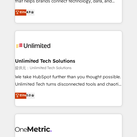
that helps brands connect technology, data, and
optimize the revenue lifecycle—lead generation to
creativity to achieve measurable results. Founded in
Elite
4.9
retention—by refining processes and eliminating
Barcelona and operating across Spain, LATAM, and
inefficiencies. Using HubSpot tools and data-driven
the UK, we support global companies in building
strategies, we create scalable solutions that
smarter marketing, sales, and customer success
maximize profitability and adapt to your goals.
strategies. As the only HubSpot Elite Partner in
Iberia (Spain & Portugal), we combine human insight
with intelligent automation to drive sustainable
growth. Our multidisciplinary team designs solutions
Unlimited Tech Solutions
that simplify complexity, boost performance, and
提供元：Unlimited Tech Solutions
turn innovation into real impact. 🌍 Highlights •
We take HubSpot further than you thought possible.
HubSpot Partner since 2012 • 2022 EMEA Impact
Unlimited Tech turns disconnected tools and chaotic
Award: Best Integration • 150+ successful HubSpot
processes into a seamless, high-performing revenue
Elite
5.0
projects • Clients in 30+ industries • Proprietary
engine. We combine RevOps strategy with deep
technology for integrations • Multilingual team:
technical execution to help teams scale faster—with
English, Spanish, Portuguese & Italian 👉 Grow
cleaner data, smarter automation, and more
smarter with AI and HubSpot.
predictable revenue. Specialties: · HubSpot
Implementation & Migration · Native & Custom
Integrations · Custom Development · CPQ & FSM ·