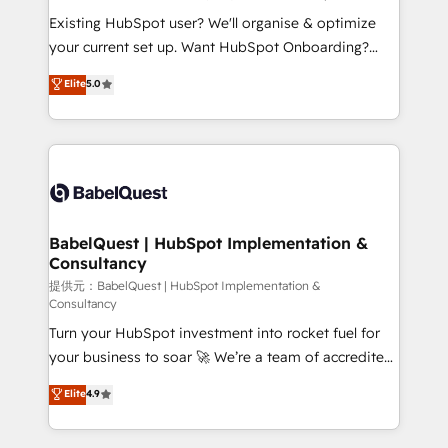
technology, professional services, financial services
Existing HubSpot user? We'll organise & optimize
and industrial sectors. Offices in Johannesburg, Cape
your current set up. Want HubSpot Onboarding?
Town and London. 500+ HubSpot CRM
We'll customise your CRM & automate your business
Elite
5.0
implementations delivered. AI visibility coverage
processes. Welcome to our Profile! We can help
across ChatGPT, Claude, Perplexity, Gemini and
with... • CRM implementation, reports & workflows,
Google AI Overviews. HubSpot Impact Award -
and team training • CRM migration: Salesforce,
Customer First HubSpot Impact Award - Integrations
Pipedrive, Dynamics etc • Technical projects inc.
Innovation HubSpot Impact Award - Platform
Custom API integrations A little about us... • Boutique
Migration Excellence HubSpot Impact Award -
'Elite' Team (12 super skilled members) • 150+ Clients
Platform Excellence 35+ full-time HubSpot
for Sales Hub, Marketing Hub, Service Hub, Data
BabelQuest | HubSpot Implementation &
professionals.
Consultancy
Hub and Website (CMS) • ISO/IEC 27001:2022, ISO
9001:2015 and now... ISO 42001: 2023 certified •
提供元：BabelQuest | HubSpot Implementation &
Consultancy
Exclusive AI 'GuardHub' governance framework,
Turn your HubSpot investment into rocket fuel for
based on ISO 42001 - helping you 'organise
your business to soar 🚀 We’re a team of accredited
complexity' 𝗥𝗲𝗮𝗱𝘆 𝗳𝗼𝗿 𝘁𝗵𝗲 𝗻𝗲𝘅𝘁 𝘀𝘁𝗲𝗽? Click the
HubSpot experts ready to help you. We can
👈 '𝗖𝗼𝗻𝘁𝗮𝗰𝘁 𝗯𝘂𝘀𝗶𝗻𝗲𝘀𝘀' button to get in touch
Elite
4.9
implement the platform into complex business
(𝘸𝘦'𝘳𝘦 𝘴𝘶𝘱𝘦𝘳 𝘳𝘦𝘴𝘱𝘰𝘯𝘴𝘪𝘷𝘦)
environments, optimise what you've got and make