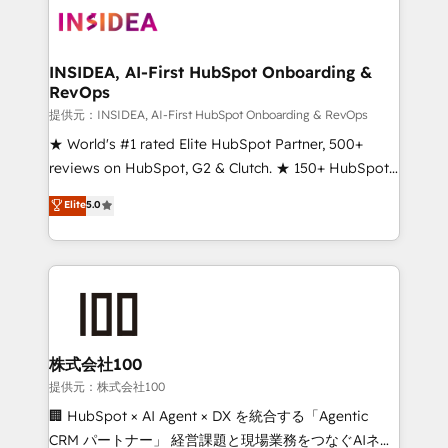
INSIDEA, AI-First HubSpot Onboarding &
RevOps
提供元：INSIDEA, AI-First HubSpot Onboarding & RevOps
★ World's #1 rated Elite HubSpot Partner, 500+
reviews on HubSpot, G2 & Clutch. ★ 150+ HubSpot
Certified Experts & Trainers across the team ★
Elite
5.0
1,500+ implementations across five continents ★ AI-
First, RevOps-led, Onboarding obsessed ★
Company of the Year 2024/25 INSIDEA helps
growing companies turn HubSpot into a revenue
engine. We onboard your team, migrate your data,
and build AI-powered workflows that drive adoption
from week one, in your time zone. What we do ➤
株式会社100
Onboarding: Live in weeks, with workflows built
提供元：株式会社100
around your business, not a template. ➤ Migration:
🏢 HubSpot × AI Agent × DX を統合する「Agentic
Move from any legacy CRM. Zero downtime, full data
CRM パートナー」 経営課題と現場業務をつなぐAIネイ