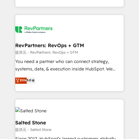
revenue maturity model - delivering the right
and 370+ specialists across EMEA, APAC and NAM,
improvements at the right time so operations
we de-risk complex CRM programmes and
evolve strategically and sustainably as the business
accelerate ROI across every HubSpot Hub. 🧭 From
grows.
multi-region migrations to AI-powered automation,
we turn complexity into clarity, human at global
scale. 🏆 HubSpot’s CEO called us “the partner of the
RevPartners: RevOps + GTM
future.” Others agree it is proof of trust built through
提供元：RevPartners: RevOps + GTM
measurable impact.
You need a partner who can connect strategy,
systems, data, & execution inside HubSpot. We
bridge the gap where most agencies fall short by
Elite
5.0
combining GTM strategy with technical execution to
solve the right problem with the right solution. As the
only firm in the world to hold Elite Partner
Accreditations with both HubSpot and Clay, our
clients gain a unique advantage in CRM architecture,
pipeline generation, data intelligence, and go-to-
Salted Stone
market execution. Why B2B Businesses Choose RP: -
提供元：Salted Stone
Secure: Soc2 compliant 🛡️ - Pricing: Implementations
Since 2012, HubSpot’s largest customers globally