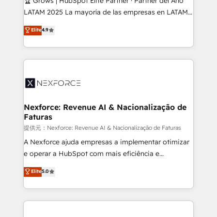
🏆 Grows | HubSpot Elite Partner · Partner del Año
such as manufacturing, SaaS, business services and
LATAM 2025 La mayoría de las empresas en LATAM
wholesaler companies. As an experienced HubSpot
no tienen un problema de herramientas. Tienen un
Elite
4.9
partner, we know how important user adoption is.
problema de orden. Equipos desalineados, datos
That's why we have developed a step-by-step
dispersos y procesos que dependen de personas
implementation process that focuses on user
clave — no de sistemas. Eso frena el crecimiento,
adoption. We’re experts on connecting data,
aunque tengas buena tecnología y ganas de escalar.
technology and people with each other. Together we
⚙️ Grows ordena los procesos comerciales, alinea
strive for optimal customer processes and
marketing, ventas y servicio, e implementa HubSpot
experiences. Systony – We believe you can grow!
de forma que genera resultados reales desde las
Nexforce: Revenue AI & Nacionalização de
Faturas
primeras semanas — no meses. 🤝 No entregamos
proyectos y nos vamos. Nos quedamos como
提供元：Nexforce: Revenue AI & Nacionalização de Faturas
socios estratégicos, ayudando a sostener y escalar
A Nexforce ajuda empresas a implementar otimizar
lo que construimos juntos. Porque crecer sin orden
e operar a HubSpot com mais eficiência e
no es crecer — es solo moverse rápido. 🌎
previsibilidade de receita. Combinamos Revenue
Elite
5.0
Operamos en Colombia, Perú, México, Ecuador,
Operations (RevOps) e Inteligência Artificial para
Chile, Panamá, Bolivia, Argentina y República
estruturar processos integrar sistemas organizar
Dominicana — con experiencia real en educación,
dados e automatizar operações. O objetivo é
retail, salud, banca, bienes raíces, construcción y
transformar a HubSpot em um verdadeiro sistema