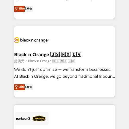
has been nothing short of extraordinary. Their years
DIGITALISIM, nous avons l'intime conviction que la
Elite
5.0
of experience and quality of skilled staff has earned
réussite des entreprises passe par l’innovation web,
them a trusted reputation within the HubSpot
le marketing digital, et la relation client ! C'est
ecosystem as a reliable partner capable of delivering
pourquoi, nos experts sont à la fois capables de
remarkable experiences for our most sophisticated
gérer votre projet de création de site internet, votre
clients.” - Brian Garvey, VP, Solutions Partner
référencement, votre stratégie digitale et le pilotage
Program, HubSpot.
et l'intégration d'HubSpot ! Les grandes phases d'un
projet HubSpot avec DIGITALISIM : 🧽 Nettoyage,
Black n Orange 🇺🇸 🇲🇽 🇨🇦
migration et intégration des bases de données. 🚀
提供元：Black n Orange 🇺🇸 🇲🇽 🇨🇦
Développement des interfaces avec vos logiciels
We don’t just optimize — we transform businesses.
métiers ⚙️ Configuration de la plateforme HubSpot
At Black n Orange, we go beyond traditional Inbound
📈 Configuration de rapports et tableaux de bord 🤝
Marketing with our exclusive methodologies:
Elite
5.0
Book Process & Guidelines utilisateurs 🎓
BOOMS and BOOST. Together, they form a powerful
Formations des utilisateurs
combination that has driven success for over 800
businesses worldwide. As Elite HubSpot Partners, we
specialize in crafting high-performance growth
strategies that integrate data-driven marketing,
automation, and revenue intelligence to help