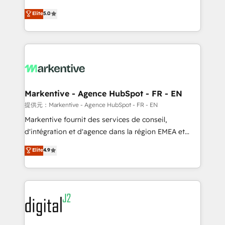
companies activate HubSpot’s AI-powered
expertise. - A team of 250+ experts dedicated to
Elite
5.0
customer platform and operationalize HubSpot’s
your resilient growth.
Loop Marketing framework through expert-led
services, smart agents, and purpose-built apps,
tailored to your business. Together, we unlock
results, fast. ⚙️CRM & RevOps: Align all Hubs to your
buyer journey for clean data, scalability, & reporting.
🎯Demand Gen & ABM: Drive pipeline with inbound,
Markentive - Agence HubSpot - FR - EN
ABM, AEO, SEO, & paid media. 👩‍💻Web Design:
提供元：Markentive - Agence HubSpot - FR - EN
Build high-performing websites with UX, messaging,
Markentive fournit des services de conseil,
& conversion strategy that drive results. 🤖AI
d'intégration et d'agence dans la région EMEA et
Strategy: Activate Breeze Agents, configure HubSpot
North America. Avec plus de 115 experts en
Elite
4.9
AI, & maximize AEO with tailored AI services. 🧩
marketing automation, Growth, Revops, CRM et
Integrations: Extend HubSpot with custom
webdesign. Markentive is both a consulting firm, a
integrations, hosting, & maintenance.
digital agency and an integrator. With over 115
experts in marketing automation, growth, revops,
CRM and webdesign (We focus on EMEA - USA
customers).