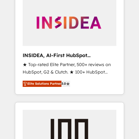
INSIDEA, AI-First HubSpot
Onboarding & RevOps
★ Top-rated Elite Partner, 500+ reviews on
HubSpot, G2 & Clutch. ★ 100+ HubSpot
Certified Experts & Trainers across the team
Elite Solutions Partner
5.0
★ 1,500+ implementations across five
continents ★ AI-First, RevOps-led,
Onboarding obsessed ★ Company of the
Year 2024/25 INSIDEA helps growing
companies turn HubSpot into a revenue
engine. We onboard your team, migrate your
data, and build AI-powered workflows that