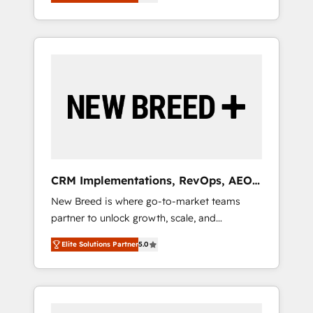
unified ecosystem includes specialized
OS Partner | 16+ Years Experience | 1,000+
とサイト構造を最適化。 🏆 なぜ100incを選ぶ
divisions Globalia (AI & Software) and Point
Five-Star Reviews
のか？ ✓ HubSpot Eliteパートナー認定 ✓
Success Media (Paid Media), making this the
HubSpotアワード受賞・HUGリーダー ✓
official home for all three brands. 🔄
ISO27001:2022 / ISO9001:2015 取得 ✓ 400社
Implementation & Integration - Seamless
以上の導入実績 ✓ HubSpot大百科 出版 CRM・
migrations and system integrations powered
AI活用に関するご相談、現状整理の壁打ちな
by Globalia’s technical development team. -
ど、構想段階からお気軽にお問い合わせくださ
19 HubSpot-certified trainers to drive
い。
platform adoption. 📈 Revenue Generation -
Full-funnel marketing and high-performance
advertising via Point Success Media. - Expert
CRM Implementations, RevOps, AEO
deployment of Breeze AI and custom agents
+ Web, Demand Gen
New Breed is where go-to-market teams
to automate growth. 🏆 Elite Excellence - 8
partner to unlock growth, scale, and
platform accreditations and deep HIPAA-
transformation. We help companies activate
compliance expertise. - A team of 250+
Elite Solutions Partner
5.0
HubSpot’s AI-powered customer platform
experts dedicated to your resilient growth.
and operationalize HubSpot’s Loop
Marketing framework through expert-led
services, smart agents, and purpose-built