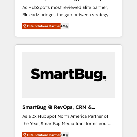
ら、GTMの見える化・自動化まで。全Hub統合
Implementation
As HubSpot's most reviewed Elite partner,
運用、データ品質設計、グループ横断のCRM統
Bluleadz bridges the gap between strategy
合に対応します。 2️⃣ AIエージェント組織構築
and execution. We don't just "set up tools" —
営業・マーケティング業務の一部をAIが自律実
Elite Solutions Partner
4.9
we install the GTM Operating System (GTM
行する組織への移行を設計・実装。Breeze・
OS) to align your leadership and engineer a
Claude等をHubSpotと連携させ、役割定義・運
portal that drives predictable revenue
用ルール・成果指標まで含めて設計します。 3️⃣
velocity. 🚀 GTM Strategy & Alignment
全社DX × AI推進のPMO伴走支援 複数部門をま
Workshops & Sprints: Identify "Valleys of
たぐDX×AI変革を、構想から実装・定着まで
Death" stalling growth. Fix your ICP, Math,
PMOとして主導。「設定の代行ではなく、設計
and Story to stop "accelerating a mess." ⚙️
の責任」を引き受け、部門横断の統合・浸透・
Elite Engineering & AI Scalable Architecture:
変革管理を実行します。 ▸ CMS戦略設計・構
Zero-technical-debt setup across all Hubs,
築：リード獲得・CVR・SEOを前提にした情報
validated by our 7 HubSpot Accreditations.
設計・導線設計・テンプレート設計をContent
AI-Powered RevOps: Breeze AI, custom AI
Hubで一体提供。 ▸ 既存CRM・MAからの移行
SmartBug 🚀 RevOps, CRM &
agents, and high-integrity migrations for total
支援：Salesforce・Marketo・Pardot等からの
Integration Experts
As a 3x HubSpot North America Partner of
reporting clarity. Security & Compliance: SOC
移行、カスタム設計、履歴データ移行と活用設
the Year, SmartBug Media transforms your
2 Type I and HIPAA attested for enterprise-
計まで。 ▸ AEO対応：ChatGPT・Perplexity等
customer lifecycle into a revenue engine. Our
grade data security. 🏆 Why Bluleadz? GTM
のAI検索からの流入・引用を前提にコンテンツ
Elite Solutions Partner
5.0