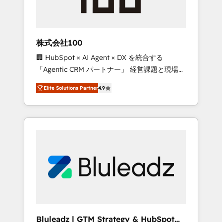
drive adoption from week one, in your time
zone. What we do ➤ Onboarding: Live in
weeks, with workflows built around your
business, not a template. ➤ Migration: Move
株式会社100
from any legacy CRM. Zero downtime, full
🏢 HubSpot × AI Agent × DX を統合する
data integrity. ➤ Implementation: Configure
「Agentic CRM パートナー」 経営課題と現場業
HubSpot to run your revenue process. Sales,
務をつなぐAIネイティブ・エージェンシーとし
marketing, and service wired together. ➤ AI
Elite Solutions Partner
4.9
て、HubSpot Eliteの実装力で顧客フロント業務
and Integrations: Layer Breeze AI, custom
を再設計します。 💡 100inc は何をする会社
agents, and APIs to remove manual work. ➤
か？ HubSpotを共通基盤に、AIエージェントを
Ongoing Management: Monthly tune-ups,
組み込んだ顧客フロント業務（マーケティン
feature rollouts, adoption coaching. Buying
グ・営業・CS）を組織全体で設計・実装する日
HubSpot, switching to it, or reviving a stale
本のAIネイティブ・エージェンシーです。事業
portal? We are built for the work.
部・グループ会社・部門が分立する組織で、デ
ータと業務プロセスのサイロ化を、CRMを軸と
した全社共通基盤に再構築します。意思決定
者・PMO・現場担当者に並走します。 1️⃣
HubSpot導入・活用支援 顧客データの一元化か
Bluleadz | GTM Strategy & HubSpot