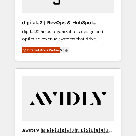
digitalJ2 | RevOps & HubSpot
Implementations
digitalJ2 helps organizations design and
optimize revenue systems that drive
scalable, predictable growth. As a triple-
Elite Solutions Partner
5.0
accredited HubSpot Solutions Partner, we
specialize in both strategic RevOps planning
and hands-on technical execution - building
the operational foundation companies need
to thrive. Industries we specialize in: -
Manufacturing - Healthcare - Financial
Services - Managed IT (MSP) - Franchises -
Professional Services - And more! How we
help: ✔️ Full HubSpot implementations and
portal optimization ✔️ Data migrations, CRM
architecture, and reporting foundations ✔️
AVIDLY 🇬🇧🇫🇮🇸🇪🇩🇰🇺🇸🇨🇦🇳🇴
Custom integrations and workflow