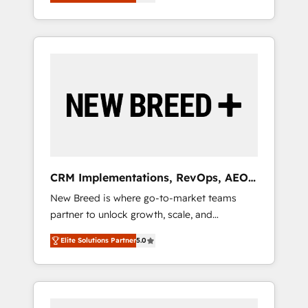
unified ecosystem includes specialized
OS Partner | 16+ Years Experience | 1,000+
とサイト構造を最適化。 🏆 なぜ100incを選ぶ
divisions Globalia (AI & Software) and Point
Five-Star Reviews
のか？ ✓ HubSpot Eliteパートナー認定 ✓
Success Media (Paid Media), making this the
HubSpotアワード受賞・HUGリーダー ✓
official home for all three brands. 🔄
ISO27001:2022 / ISO9001:2015 取得 ✓ 400社
Implementation & Integration - Seamless
以上の導入実績 ✓ HubSpot大百科 出版 CRM・
migrations and system integrations powered
AI活用に関するご相談、現状整理の壁打ちな
by Globalia’s technical development team. -
ど、構想段階からお気軽にお問い合わせくださ
19 HubSpot-certified trainers to drive
い。
platform adoption. 📈 Revenue Generation -
Full-funnel marketing and high-performance
advertising via Point Success Media. - Expert
CRM Implementations, RevOps, AEO
deployment of Breeze AI and custom agents
+ Web, Demand Gen
New Breed is where go-to-market teams
to automate growth. 🏆 Elite Excellence - 8
partner to unlock growth, scale, and
platform accreditations and deep HIPAA-
transformation. We help companies activate
compliance expertise. - A team of 250+
Elite Solutions Partner
5.0
HubSpot’s AI-powered customer platform
experts dedicated to your resilient growth.
and operationalize HubSpot’s Loop
Marketing framework through expert-led
services, smart agents, and purpose-built