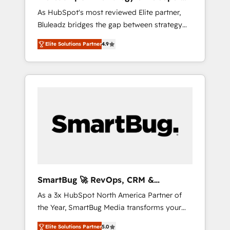
ら、GTMの見える化・自動化まで。全Hub統合
Implementation
As HubSpot's most reviewed Elite partner,
運用、データ品質設計、グループ横断のCRM統
Bluleadz bridges the gap between strategy
合に対応します。 2️⃣ AIエージェント組織構築
and execution. We don't just "set up tools" —
営業・マーケティング業務の一部をAIが自律実
Elite Solutions Partner
4.9
we install the GTM Operating System (GTM
行する組織への移行を設計・実装。Breeze・
OS) to align your leadership and engineer a
Claude等をHubSpotと連携させ、役割定義・運
portal that drives predictable revenue
用ルール・成果指標まで含めて設計します。 3️⃣
velocity. 🚀 GTM Strategy & Alignment
全社DX × AI推進のPMO伴走支援 複数部門をま
Workshops & Sprints: Identify "Valleys of
たぐDX×AI変革を、構想から実装・定着まで
Death" stalling growth. Fix your ICP, Math,
PMOとして主導。「設定の代行ではなく、設計
and Story to stop "accelerating a mess." ⚙️
の責任」を引き受け、部門横断の統合・浸透・
Elite Engineering & AI Scalable Architecture:
変革管理を実行します。 ▸ CMS戦略設計・構
Zero-technical-debt setup across all Hubs,
築：リード獲得・CVR・SEOを前提にした情報
validated by our 7 HubSpot Accreditations.
設計・導線設計・テンプレート設計をContent
AI-Powered RevOps: Breeze AI, custom AI
Hubで一体提供。 ▸ 既存CRM・MAからの移行
SmartBug 🚀 RevOps, CRM &
agents, and high-integrity migrations for total
支援：Salesforce・Marketo・Pardot等からの
Integration Experts
As a 3x HubSpot North America Partner of
reporting clarity. Security & Compliance: SOC
移行、カスタム設計、履歴データ移行と活用設
the Year, SmartBug Media transforms your
2 Type I and HIPAA attested for enterprise-
計まで。 ▸ AEO対応：ChatGPT・Perplexity等
customer lifecycle into a revenue engine. Our
grade data security. 🏆 Why Bluleadz? GTM
のAI検索からの流入・引用を前提にコンテンツ
Elite Solutions Partner
5.0