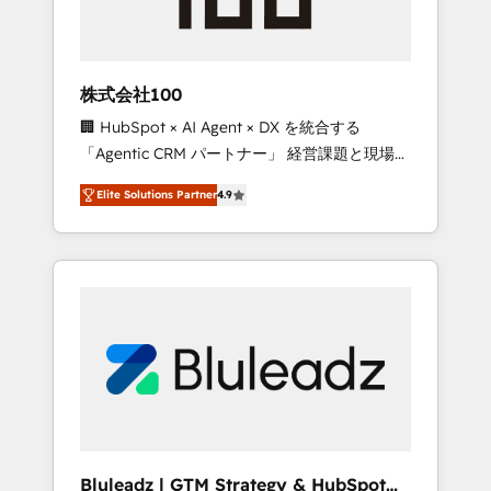
drive adoption from week one, in your time
zone. What we do ➤ Onboarding: Live in
weeks, with workflows built around your
business, not a template. ➤ Migration: Move
株式会社100
from any legacy CRM. Zero downtime, full
🏢 HubSpot × AI Agent × DX を統合する
data integrity. ➤ Implementation: Configure
「Agentic CRM パートナー」 経営課題と現場業
HubSpot to run your revenue process. Sales,
務をつなぐAIネイティブ・エージェンシーとし
marketing, and service wired together. ➤ AI
Elite Solutions Partner
4.9
て、HubSpot Eliteの実装力で顧客フロント業務
and Integrations: Layer Breeze AI, custom
を再設計します。 💡 100inc は何をする会社
agents, and APIs to remove manual work. ➤
か？ HubSpotを共通基盤に、AIエージェントを
Ongoing Management: Monthly tune-ups,
組み込んだ顧客フロント業務（マーケティン
feature rollouts, adoption coaching. Buying
グ・営業・CS）を組織全体で設計・実装する日
HubSpot, switching to it, or reviving a stale
本のAIネイティブ・エージェンシーです。事業
portal? We are built for the work.
部・グループ会社・部門が分立する組織で、デ
ータと業務プロセスのサイロ化を、CRMを軸と
した全社共通基盤に再構築します。意思決定
者・PMO・現場担当者に並走します。 1️⃣
HubSpot導入・活用支援 顧客データの一元化か
Bluleadz | GTM Strategy & HubSpot