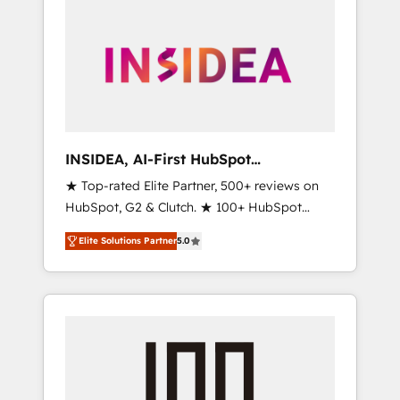
INSIDEA, AI-First HubSpot
Onboarding & RevOps
★ Top-rated Elite Partner, 500+ reviews on
HubSpot, G2 & Clutch. ★ 100+ HubSpot
Certified Experts & Trainers across the team
Elite Solutions Partner
5.0
★ 1,500+ implementations across five
continents ★ AI-First, RevOps-led,
Onboarding obsessed ★ Company of the
Year 2024/25 INSIDEA helps growing
companies turn HubSpot into a revenue
engine. We onboard your team, migrate your
data, and build AI-powered workflows that