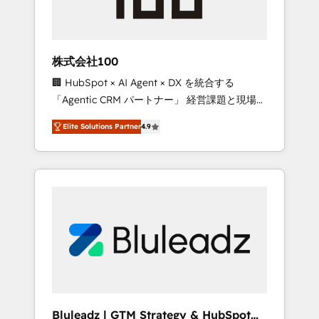
drive adoption from week one, in your time
zone. What we do ➤ Onboarding: Live in
weeks, with workflows built around your
business, not a template. ➤ Migration: Move
株式会社100
from any legacy CRM. Zero downtime, full
🏢 HubSpot × AI Agent × DX を統合する
data integrity. ➤ Implementation: Configure
「Agentic CRM パートナー」 経営課題と現場業
HubSpot to run your revenue process. Sales,
務をつなぐAIネイティブ・エージェンシーとし
marketing, and service wired together. ➤ AI
Elite Solutions Partner
4.9
て、HubSpot Eliteの実装力で顧客フロント業務
and Integrations: Layer Breeze AI, custom
を再設計します。 💡 100inc は何をする会社
agents, and APIs to remove manual work. ➤
か？ HubSpotを共通基盤に、AIエージェントを
Ongoing Management: Monthly tune-ups,
組み込んだ顧客フロント業務（マーケティン
feature rollouts, adoption coaching. Buying
グ・営業・CS）を組織全体で設計・実装する日
HubSpot, switching to it, or reviving a stale
本のAIネイティブ・エージェンシーです。事業
portal? We are built for the work.
部・グループ会社・部門が分立する組織で、デ
ータと業務プロセスのサイロ化を、CRMを軸と
した全社共通基盤に再構築します。意思決定
者・PMO・現場担当者に並走します。 1️⃣
HubSpot導入・活用支援 顧客データの一元化か
Bluleadz | GTM Strategy & HubSpot