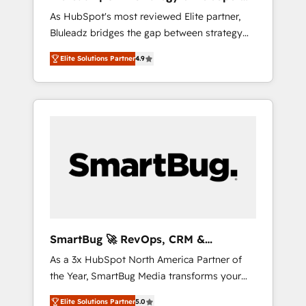
ら、GTMの見える化・自動化まで。全Hub統合
Implementation
As HubSpot's most reviewed Elite partner,
運用、データ品質設計、グループ横断のCRM統
Bluleadz bridges the gap between strategy
合に対応します。 2️⃣ AIエージェント組織構築
and execution. We don't just "set up tools" —
営業・マーケティング業務の一部をAIが自律実
Elite Solutions Partner
4.9
we install the GTM Operating System (GTM
行する組織への移行を設計・実装。Breeze・
OS) to align your leadership and engineer a
Claude等をHubSpotと連携させ、役割定義・運
portal that drives predictable revenue
用ルール・成果指標まで含めて設計します。 3️⃣
velocity. 🚀 GTM Strategy & Alignment
全社DX × AI推進のPMO伴走支援 複数部門をま
Workshops & Sprints: Identify "Valleys of
たぐDX×AI変革を、構想から実装・定着まで
Death" stalling growth. Fix your ICP, Math,
PMOとして主導。「設定の代行ではなく、設計
and Story to stop "accelerating a mess." ⚙️
の責任」を引き受け、部門横断の統合・浸透・
Elite Engineering & AI Scalable Architecture:
変革管理を実行します。 ▸ CMS戦略設計・構
Zero-technical-debt setup across all Hubs,
築：リード獲得・CVR・SEOを前提にした情報
validated by our 7 HubSpot Accreditations.
設計・導線設計・テンプレート設計をContent
AI-Powered RevOps: Breeze AI, custom AI
Hubで一体提供。 ▸ 既存CRM・MAからの移行
SmartBug 🚀 RevOps, CRM &
agents, and high-integrity migrations for total
支援：Salesforce・Marketo・Pardot等からの
Integration Experts
As a 3x HubSpot North America Partner of
reporting clarity. Security & Compliance: SOC
移行、カスタム設計、履歴データ移行と活用設
the Year, SmartBug Media transforms your
2 Type I and HIPAA attested for enterprise-
計まで。 ▸ AEO対応：ChatGPT・Perplexity等
customer lifecycle into a revenue engine. Our
grade data security. 🏆 Why Bluleadz? GTM
のAI検索からの流入・引用を前提にコンテンツ
Elite Solutions Partner
5.0