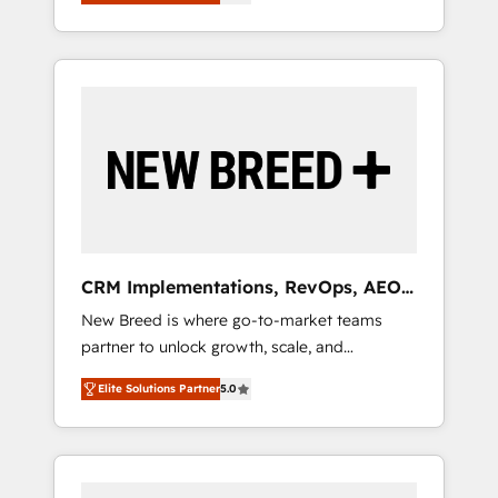
unified ecosystem includes specialized
OS Partner | 16+ Years Experience | 1,000+
とサイト構造を最適化。 🏆 なぜ100incを選ぶ
divisions Globalia (AI & Software) and Point
Five-Star Reviews
のか？ ✓ HubSpot Eliteパートナー認定 ✓
Success Media (Paid Media), making this the
HubSpotアワード受賞・HUGリーダー ✓
official home for all three brands. 🔄
ISO27001:2022 / ISO9001:2015 取得 ✓ 400社
Implementation & Integration - Seamless
以上の導入実績 ✓ HubSpot大百科 出版 CRM・
migrations and system integrations powered
AI活用に関するご相談、現状整理の壁打ちな
by Globalia’s technical development team. -
ど、構想段階からお気軽にお問い合わせくださ
19 HubSpot-certified trainers to drive
い。
platform adoption. 📈 Revenue Generation -
Full-funnel marketing and high-performance
advertising via Point Success Media. - Expert
CRM Implementations, RevOps, AEO
deployment of Breeze AI and custom agents
+ Web, Demand Gen
New Breed is where go-to-market teams
to automate growth. 🏆 Elite Excellence - 8
partner to unlock growth, scale, and
platform accreditations and deep HIPAA-
transformation. We help companies activate
compliance expertise. - A team of 250+
Elite Solutions Partner
5.0
HubSpot’s AI-powered customer platform
experts dedicated to your resilient growth.
and operationalize HubSpot’s Loop
Marketing framework through expert-led
services, smart agents, and purpose-built