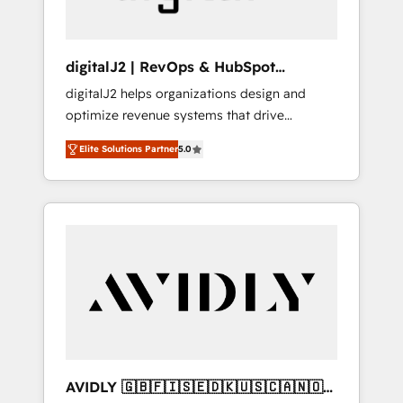
digitalJ2 | RevOps & HubSpot
Implementations
digitalJ2 helps organizations design and
optimize revenue systems that drive
scalable, predictable growth. As a triple-
Elite Solutions Partner
5.0
accredited HubSpot Solutions Partner, we
specialize in both strategic RevOps planning
and hands-on technical execution - building
the operational foundation companies need
to thrive. Industries we specialize in: -
Manufacturing - Healthcare - Financial
Services - Managed IT (MSP) - Franchises -
Professional Services - And more! How we
help: ✔️ Full HubSpot implementations and
portal optimization ✔️ Data migrations, CRM
architecture, and reporting foundations ✔️
AVIDLY 🇬🇧🇫🇮🇸🇪🇩🇰🇺🇸🇨🇦🇳🇴
Custom integrations and workflow