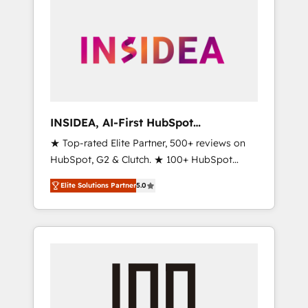
INSIDEA, AI-First HubSpot
Onboarding & RevOps
★ Top-rated Elite Partner, 500+ reviews on
HubSpot, G2 & Clutch. ★ 100+ HubSpot
Certified Experts & Trainers across the team
Elite Solutions Partner
5.0
★ 1,500+ implementations across five
continents ★ AI-First, RevOps-led,
Onboarding obsessed ★ Company of the
Year 2024/25 INSIDEA helps growing
companies turn HubSpot into a revenue
engine. We onboard your team, migrate your
data, and build AI-powered workflows that