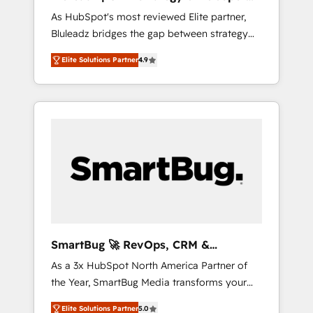
ら、GTMの見える化・自動化まで。全Hub統合
Implementation
As HubSpot's most reviewed Elite partner,
運用、データ品質設計、グループ横断のCRM統
Bluleadz bridges the gap between strategy
合に対応します。 2️⃣ AIエージェント組織構築
and execution. We don't just "set up tools" —
営業・マーケティング業務の一部をAIが自律実
Elite Solutions Partner
4.9
we install the GTM Operating System (GTM
行する組織への移行を設計・実装。Breeze・
OS) to align your leadership and engineer a
Claude等をHubSpotと連携させ、役割定義・運
portal that drives predictable revenue
用ルール・成果指標まで含めて設計します。 3️⃣
velocity. 🚀 GTM Strategy & Alignment
全社DX × AI推進のPMO伴走支援 複数部門をま
Workshops & Sprints: Identify "Valleys of
たぐDX×AI変革を、構想から実装・定着まで
Death" stalling growth. Fix your ICP, Math,
PMOとして主導。「設定の代行ではなく、設計
and Story to stop "accelerating a mess." ⚙️
の責任」を引き受け、部門横断の統合・浸透・
Elite Engineering & AI Scalable Architecture:
変革管理を実行します。 ▸ CMS戦略設計・構
Zero-technical-debt setup across all Hubs,
築：リード獲得・CVR・SEOを前提にした情報
validated by our 7 HubSpot Accreditations.
設計・導線設計・テンプレート設計をContent
AI-Powered RevOps: Breeze AI, custom AI
Hubで一体提供。 ▸ 既存CRM・MAからの移行
SmartBug 🚀 RevOps, CRM &
agents, and high-integrity migrations for total
支援：Salesforce・Marketo・Pardot等からの
Integration Experts
As a 3x HubSpot North America Partner of
reporting clarity. Security & Compliance: SOC
移行、カスタム設計、履歴データ移行と活用設
the Year, SmartBug Media transforms your
2 Type I and HIPAA attested for enterprise-
計まで。 ▸ AEO対応：ChatGPT・Perplexity等
customer lifecycle into a revenue engine. Our
grade data security. 🏆 Why Bluleadz? GTM
のAI検索からの流入・引用を前提にコンテンツ
Elite Solutions Partner
5.0