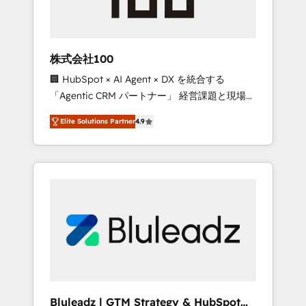
drive adoption from week one, in your time
zone. What we do ➤ Onboarding: Live in
weeks, with workflows built around your
business, not a template. ➤ Migration: Move
株式会社100
from any legacy CRM. Zero downtime, full
🏢 HubSpot × AI Agent × DX を統合する
data integrity. ➤ Implementation: Configure
「Agentic CRM パートナー」 経営課題と現場業
HubSpot to run your revenue process. Sales,
務をつなぐAIネイティブ・エージェンシーとし
marketing, and service wired together. ➤ AI
Elite Solutions Partner
4.9
て、HubSpot Eliteの実装力で顧客フロント業務
and Integrations: Layer Breeze AI, custom
を再設計します。 💡 100inc は何をする会社
agents, and APIs to remove manual work. ➤
か？ HubSpotを共通基盤に、AIエージェントを
Ongoing Management: Monthly tune-ups,
組み込んだ顧客フロント業務（マーケティン
feature rollouts, adoption coaching. Buying
グ・営業・CS）を組織全体で設計・実装する日
HubSpot, switching to it, or reviving a stale
本のAIネイティブ・エージェンシーです。事業
portal? We are built for the work.
部・グループ会社・部門が分立する組織で、デ
ータと業務プロセスのサイロ化を、CRMを軸と
した全社共通基盤に再構築します。意思決定
者・PMO・現場担当者に並走します。 1️⃣
HubSpot導入・活用支援 顧客データの一元化か
Bluleadz | GTM Strategy & HubSpot