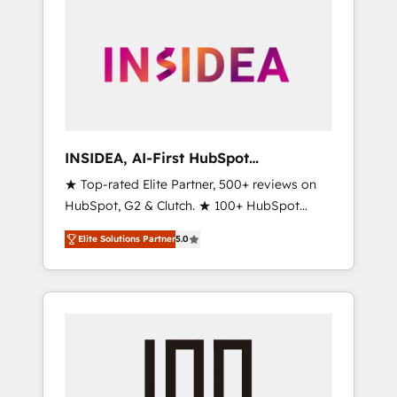
INSIDEA, AI-First HubSpot
Onboarding & RevOps
★ Top-rated Elite Partner, 500+ reviews on
HubSpot, G2 & Clutch. ★ 100+ HubSpot
Certified Experts & Trainers across the team
Elite Solutions Partner
5.0
★ 1,500+ implementations across five
continents ★ AI-First, RevOps-led,
Onboarding obsessed ★ Company of the
Year 2024/25 INSIDEA helps growing
companies turn HubSpot into a revenue
engine. We onboard your team, migrate your
data, and build AI-powered workflows that