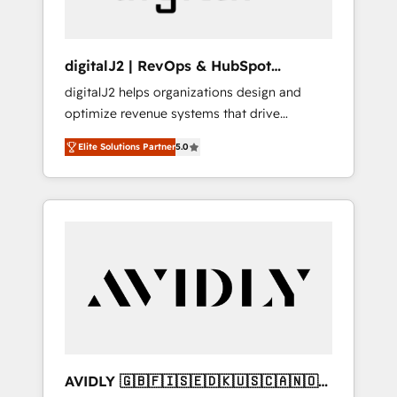
digitalJ2 | RevOps & HubSpot
Implementations
digitalJ2 helps organizations design and
optimize revenue systems that drive
scalable, predictable growth. As a triple-
Elite Solutions Partner
5.0
accredited HubSpot Solutions Partner, we
specialize in both strategic RevOps planning
and hands-on technical execution - building
the operational foundation companies need
to thrive. Industries we specialize in: -
Manufacturing - Healthcare - Financial
Services - Managed IT (MSP) - Franchises -
Professional Services - And more! How we
help: ✔️ Full HubSpot implementations and
portal optimization ✔️ Data migrations, CRM
architecture, and reporting foundations ✔️
AVIDLY 🇬🇧🇫🇮🇸🇪🇩🇰🇺🇸🇨🇦🇳🇴
Custom integrations and workflow