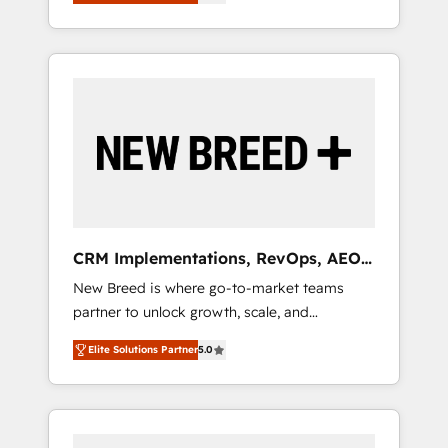
unified ecosystem includes specialized
OS Partner | 16+ Years Experience | 1,000+
とサイト構造を最適化。 🏆 なぜ100incを選ぶ
divisions Globalia (AI & Software) and Point
Five-Star Reviews
のか？ ✓ HubSpot Eliteパートナー認定 ✓
Success Media (Paid Media), making this the
HubSpotアワード受賞・HUGリーダー ✓
official home for all three brands. 🔄
ISO27001:2022 / ISO9001:2015 取得 ✓ 400社
Implementation & Integration - Seamless
以上の導入実績 ✓ HubSpot大百科 出版 CRM・
migrations and system integrations powered
AI活用に関するご相談、現状整理の壁打ちな
by Globalia’s technical development team. -
ど、構想段階からお気軽にお問い合わせくださ
19 HubSpot-certified trainers to drive
い。
platform adoption. 📈 Revenue Generation -
Full-funnel marketing and high-performance
advertising via Point Success Media. - Expert
CRM Implementations, RevOps, AEO
deployment of Breeze AI and custom agents
+ Web, Demand Gen
New Breed is where go-to-market teams
to automate growth. 🏆 Elite Excellence - 8
partner to unlock growth, scale, and
platform accreditations and deep HIPAA-
transformation. We help companies activate
compliance expertise. - A team of 250+
Elite Solutions Partner
5.0
HubSpot’s AI-powered customer platform
experts dedicated to your resilient growth.
and operationalize HubSpot’s Loop
Marketing framework through expert-led
services, smart agents, and purpose-built