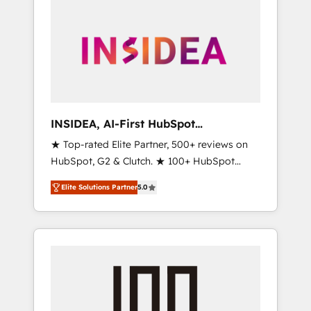
INSIDEA, AI-First HubSpot
Onboarding & RevOps
★ Top-rated Elite Partner, 500+ reviews on
HubSpot, G2 & Clutch. ★ 100+ HubSpot
Certified Experts & Trainers across the team
Elite Solutions Partner
5.0
★ 1,500+ implementations across five
continents ★ AI-First, RevOps-led,
Onboarding obsessed ★ Company of the
Year 2024/25 INSIDEA helps growing
companies turn HubSpot into a revenue
engine. We onboard your team, migrate your
data, and build AI-powered workflows that