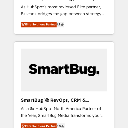
ら、GTMの見える化・自動化まで。全Hub統合
Implementation
As HubSpot's most reviewed Elite partner,
運用、データ品質設計、グループ横断のCRM統
Bluleadz bridges the gap between strategy
合に対応します。 2️⃣ AIエージェント組織構築
and execution. We don't just "set up tools" —
営業・マーケティング業務の一部をAIが自律実
Elite Solutions Partner
4.9
we install the GTM Operating System (GTM
行する組織への移行を設計・実装。Breeze・
OS) to align your leadership and engineer a
Claude等をHubSpotと連携させ、役割定義・運
portal that drives predictable revenue
用ルール・成果指標まで含めて設計します。 3️⃣
velocity. 🚀 GTM Strategy & Alignment
全社DX × AI推進のPMO伴走支援 複数部門をま
Workshops & Sprints: Identify "Valleys of
たぐDX×AI変革を、構想から実装・定着まで
Death" stalling growth. Fix your ICP, Math,
PMOとして主導。「設定の代行ではなく、設計
and Story to stop "accelerating a mess." ⚙️
の責任」を引き受け、部門横断の統合・浸透・
Elite Engineering & AI Scalable Architecture:
変革管理を実行します。 ▸ CMS戦略設計・構
Zero-technical-debt setup across all Hubs,
築：リード獲得・CVR・SEOを前提にした情報
validated by our 7 HubSpot Accreditations.
設計・導線設計・テンプレート設計をContent
AI-Powered RevOps: Breeze AI, custom AI
Hubで一体提供。 ▸ 既存CRM・MAからの移行
SmartBug 🚀 RevOps, CRM &
agents, and high-integrity migrations for total
支援：Salesforce・Marketo・Pardot等からの
Integration Experts
As a 3x HubSpot North America Partner of
reporting clarity. Security & Compliance: SOC
移行、カスタム設計、履歴データ移行と活用設
the Year, SmartBug Media transforms your
2 Type I and HIPAA attested for enterprise-
計まで。 ▸ AEO対応：ChatGPT・Perplexity等
customer lifecycle into a revenue engine. Our
grade data security. 🏆 Why Bluleadz? GTM
のAI検索からの流入・引用を前提にコンテンツ
Elite Solutions Partner
5.0