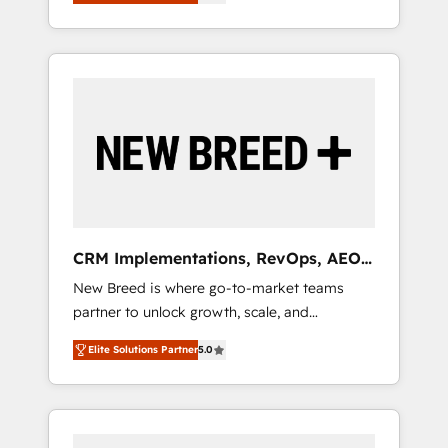
unified ecosystem includes specialized
OS Partner | 16+ Years Experience | 1,000+
とサイト構造を最適化。 🏆 なぜ100incを選ぶ
divisions Globalia (AI & Software) and Point
Five-Star Reviews
のか？ ✓ HubSpot Eliteパートナー認定 ✓
Success Media (Paid Media), making this the
HubSpotアワード受賞・HUGリーダー ✓
official home for all three brands. 🔄
ISO27001:2022 / ISO9001:2015 取得 ✓ 400社
Implementation & Integration - Seamless
以上の導入実績 ✓ HubSpot大百科 出版 CRM・
migrations and system integrations powered
AI活用に関するご相談、現状整理の壁打ちな
by Globalia’s technical development team. -
ど、構想段階からお気軽にお問い合わせくださ
19 HubSpot-certified trainers to drive
い。
platform adoption. 📈 Revenue Generation -
Full-funnel marketing and high-performance
advertising via Point Success Media. - Expert
CRM Implementations, RevOps, AEO
deployment of Breeze AI and custom agents
+ Web, Demand Gen
New Breed is where go-to-market teams
to automate growth. 🏆 Elite Excellence - 8
partner to unlock growth, scale, and
platform accreditations and deep HIPAA-
transformation. We help companies activate
compliance expertise. - A team of 250+
Elite Solutions Partner
5.0
HubSpot’s AI-powered customer platform
experts dedicated to your resilient growth.
and operationalize HubSpot’s Loop
Marketing framework through expert-led
services, smart agents, and purpose-built