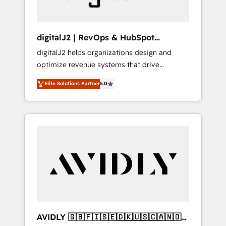
digitalJ2 | RevOps & HubSpot
Implementations
digitalJ2 helps organizations design and
optimize revenue systems that drive
scalable, predictable growth. As a triple-
Elite Solutions Partner
5.0
accredited HubSpot Solutions Partner, we
specialize in both strategic RevOps planning
and hands-on technical execution - building
the operational foundation companies need
to thrive. Industries we specialize in: -
Manufacturing - Healthcare - Financial
Services - Managed IT (MSP) - Franchises -
Professional Services - And more! How we
help: ✔️ Full HubSpot implementations and
portal optimization ✔️ Data migrations, CRM
architecture, and reporting foundations ✔️
AVIDLY 🇬🇧🇫🇮🇸🇪🇩🇰🇺🇸🇨🇦🇳🇴
Custom integrations and workflow