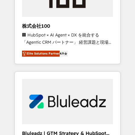
drive adoption from week one, in your time
zone. What we do ➤ Onboarding: Live in
weeks, with workflows built around your
business, not a template. ➤ Migration: Move
株式会社100
from any legacy CRM. Zero downtime, full
🏢 HubSpot × AI Agent × DX を統合する
data integrity. ➤ Implementation: Configure
「Agentic CRM パートナー」 経営課題と現場業
HubSpot to run your revenue process. Sales,
務をつなぐAIネイティブ・エージェンシーとし
marketing, and service wired together. ➤ AI
Elite Solutions Partner
4.9
て、HubSpot Eliteの実装力で顧客フロント業務
and Integrations: Layer Breeze AI, custom
を再設計します。 💡 100inc は何をする会社
agents, and APIs to remove manual work. ➤
か？ HubSpotを共通基盤に、AIエージェントを
Ongoing Management: Monthly tune-ups,
組み込んだ顧客フロント業務（マーケティン
feature rollouts, adoption coaching. Buying
グ・営業・CS）を組織全体で設計・実装する日
HubSpot, switching to it, or reviving a stale
本のAIネイティブ・エージェンシーです。事業
portal? We are built for the work.
部・グループ会社・部門が分立する組織で、デ
ータと業務プロセスのサイロ化を、CRMを軸と
した全社共通基盤に再構築します。意思決定
者・PMO・現場担当者に並走します。 1️⃣
HubSpot導入・活用支援 顧客データの一元化か
Bluleadz | GTM Strategy & HubSpot