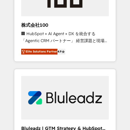
drive adoption from week one, in your time
zone. What we do ➤ Onboarding: Live in
weeks, with workflows built around your
business, not a template. ➤ Migration: Move
株式会社100
from any legacy CRM. Zero downtime, full
🏢 HubSpot × AI Agent × DX を統合する
data integrity. ➤ Implementation: Configure
「Agentic CRM パートナー」 経営課題と現場業
HubSpot to run your revenue process. Sales,
務をつなぐAIネイティブ・エージェンシーとし
marketing, and service wired together. ➤ AI
Elite Solutions Partner
4.9
て、HubSpot Eliteの実装力で顧客フロント業務
and Integrations: Layer Breeze AI, custom
を再設計します。 💡 100inc は何をする会社
agents, and APIs to remove manual work. ➤
か？ HubSpotを共通基盤に、AIエージェントを
Ongoing Management: Monthly tune-ups,
組み込んだ顧客フロント業務（マーケティン
feature rollouts, adoption coaching. Buying
グ・営業・CS）を組織全体で設計・実装する日
HubSpot, switching to it, or reviving a stale
本のAIネイティブ・エージェンシーです。事業
portal? We are built for the work.
部・グループ会社・部門が分立する組織で、デ
ータと業務プロセスのサイロ化を、CRMを軸と
した全社共通基盤に再構築します。意思決定
者・PMO・現場担当者に並走します。 1️⃣
HubSpot導入・活用支援 顧客データの一元化か
Bluleadz | GTM Strategy & HubSpot