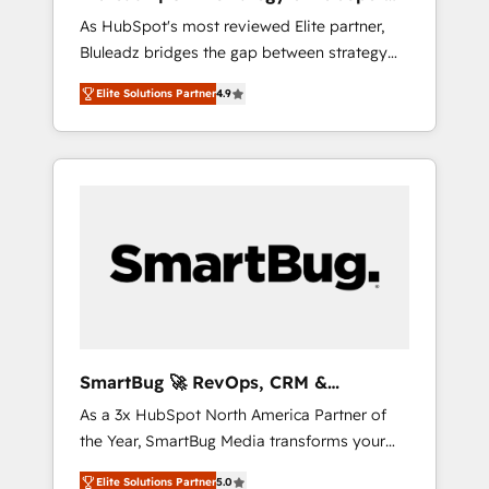
ら、GTMの見える化・自動化まで。全Hub統合
Implementation
As HubSpot's most reviewed Elite partner,
運用、データ品質設計、グループ横断のCRM統
Bluleadz bridges the gap between strategy
合に対応します。 2️⃣ AIエージェント組織構築
and execution. We don't just "set up tools" —
営業・マーケティング業務の一部をAIが自律実
Elite Solutions Partner
4.9
we install the GTM Operating System (GTM
行する組織への移行を設計・実装。Breeze・
OS) to align your leadership and engineer a
Claude等をHubSpotと連携させ、役割定義・運
portal that drives predictable revenue
用ルール・成果指標まで含めて設計します。 3️⃣
velocity. 🚀 GTM Strategy & Alignment
全社DX × AI推進のPMO伴走支援 複数部門をま
Workshops & Sprints: Identify "Valleys of
たぐDX×AI変革を、構想から実装・定着まで
Death" stalling growth. Fix your ICP, Math,
PMOとして主導。「設定の代行ではなく、設計
and Story to stop "accelerating a mess." ⚙️
の責任」を引き受け、部門横断の統合・浸透・
Elite Engineering & AI Scalable Architecture:
変革管理を実行します。 ▸ CMS戦略設計・構
Zero-technical-debt setup across all Hubs,
築：リード獲得・CVR・SEOを前提にした情報
validated by our 7 HubSpot Accreditations.
設計・導線設計・テンプレート設計をContent
AI-Powered RevOps: Breeze AI, custom AI
Hubで一体提供。 ▸ 既存CRM・MAからの移行
SmartBug 🚀 RevOps, CRM &
agents, and high-integrity migrations for total
支援：Salesforce・Marketo・Pardot等からの
Integration Experts
As a 3x HubSpot North America Partner of
reporting clarity. Security & Compliance: SOC
移行、カスタム設計、履歴データ移行と活用設
the Year, SmartBug Media transforms your
2 Type I and HIPAA attested for enterprise-
計まで。 ▸ AEO対応：ChatGPT・Perplexity等
customer lifecycle into a revenue engine. Our
grade data security. 🏆 Why Bluleadz? GTM
のAI検索からの流入・引用を前提にコンテンツ
Elite Solutions Partner
5.0