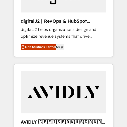
digitalJ2 | RevOps & HubSpot
Implementations
digitalJ2 helps organizations design and
optimize revenue systems that drive
scalable, predictable growth. As a triple-
Elite Solutions Partner
5.0
accredited HubSpot Solutions Partner, we
specialize in both strategic RevOps planning
and hands-on technical execution - building
the operational foundation companies need
to thrive. Industries we specialize in: -
Manufacturing - Healthcare - Financial
Services - Managed IT (MSP) - Franchises -
Professional Services - And more! How we
help: ✔️ Full HubSpot implementations and
portal optimization ✔️ Data migrations, CRM
architecture, and reporting foundations ✔️
AVIDLY 🇬🇧🇫🇮🇸🇪🇩🇰🇺🇸🇨🇦🇳🇴
Custom integrations and workflow