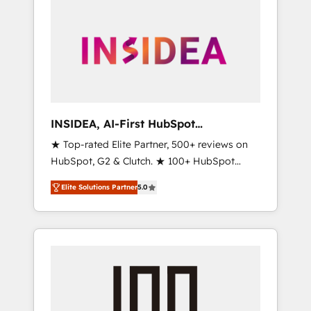
INSIDEA, AI-First HubSpot
Onboarding & RevOps
★ Top-rated Elite Partner, 500+ reviews on
HubSpot, G2 & Clutch. ★ 100+ HubSpot
Certified Experts & Trainers across the team
Elite Solutions Partner
5.0
★ 1,500+ implementations across five
continents ★ AI-First, RevOps-led,
Onboarding obsessed ★ Company of the
Year 2024/25 INSIDEA helps growing
companies turn HubSpot into a revenue
engine. We onboard your team, migrate your
data, and build AI-powered workflows that