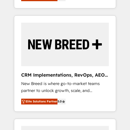
unified ecosystem includes specialized
OS Partner | 16+ Years Experience | 1,000+
とサイト構造を最適化。 🏆 なぜ100incを選ぶ
divisions Globalia (AI & Software) and Point
Five-Star Reviews
のか？ ✓ HubSpot Eliteパートナー認定 ✓
Success Media (Paid Media), making this the
HubSpotアワード受賞・HUGリーダー ✓
official home for all three brands. 🔄
ISO27001:2022 / ISO9001:2015 取得 ✓ 400社
Implementation & Integration - Seamless
以上の導入実績 ✓ HubSpot大百科 出版 CRM・
migrations and system integrations powered
AI活用に関するご相談、現状整理の壁打ちな
by Globalia’s technical development team. -
ど、構想段階からお気軽にお問い合わせくださ
19 HubSpot-certified trainers to drive
い。
platform adoption. 📈 Revenue Generation -
Full-funnel marketing and high-performance
advertising via Point Success Media. - Expert
CRM Implementations, RevOps, AEO
deployment of Breeze AI and custom agents
+ Web, Demand Gen
New Breed is where go-to-market teams
to automate growth. 🏆 Elite Excellence - 8
partner to unlock growth, scale, and
platform accreditations and deep HIPAA-
transformation. We help companies activate
compliance expertise. - A team of 250+
Elite Solutions Partner
5.0
HubSpot’s AI-powered customer platform
experts dedicated to your resilient growth.
and operationalize HubSpot’s Loop
Marketing framework through expert-led
services, smart agents, and purpose-built